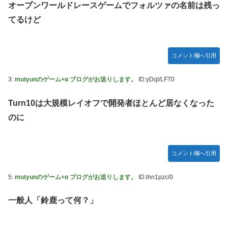
【速報】日本一ソフトウェア「定価9000円のゲームです。
オープンワールドレースゲームでフォルツァの名前は残っ
買って下さい。」→結果・・・
エクスアリーナ松戸がディスクアップ2を撤去したらしくデ
てるけど
ィスクアッパーさん達から落胆の声
【訃報】人気Vtuberの犬、19歳で死去
結局おまえらが求める『RPGの理想の主人公』って一体どう
とんでもない「積みプラ」がテレビで放送されてしまう
いうのなん？
コメント欄へ引用
【正論】X民「真の弱者男性は恋愛ゲームとかアニメ見てな
い。本当の闇を見せるね」←170000バズwwwwwww
3:
mutyunのゲーム+α ブログがお送りします。
ID:yDql/LFT0
【シンデレラガールズ】 百鬼夜行をテーマとしたPOP UP
SHOPが東京・大阪にて開催
Turn10は大規模レイオフで開発者ほとんど居なくなった
のに
【デレマス×仮面ライダー】 仮面ライダーバロンＰ第１話
「始まりの巫女」
メディア「Switch2、499ドルでも安い800ドル超えるか
コメント欄へ引用
も。PS5は直近での値上げ可能性低い」
【艦これ】E3-4クリアの流れ来てるな
5:
mutyunのゲーム+α ブログがお送りします。
ID:ihn1pzc/0
【悲報】ハンターハンター連載再開の様子、全くないｗｗｗ
一般人「鈴鹿って何？」
ｗｗｗｗｗｗｗｗｗｗ
【画像】吉岡里帆さん、モリマン具合がよくわかる証拠がこ