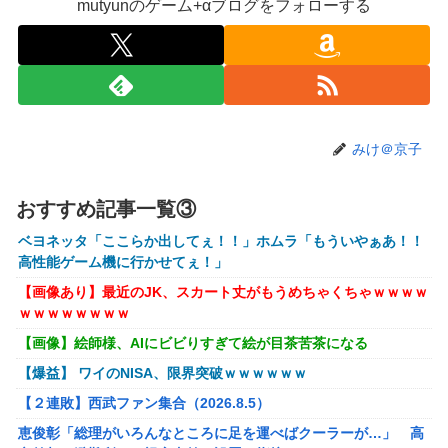
【悲報】女さん、熊本地震がきっかけで離婚を決意ｗｗｗｗ
mutyunのゲーム+αブログをフォローする
ｗ
【訃報】人気Vtuberの犬、19歳で死去
【動画】女子「勃ってんじゃん笑」男子「うるさい//」女子
「キャハハ！」→フ●ラ開始ｗｗｗｗｗｗｗｗｗｗ
【悲報】映画館の客、ほぼバイオテロレベルのやらかしで観
みけ＠京子
客が避難する事態にｗｗｗｗ
【速報】ジャンポケ斎藤、求刑7年で逝く。実刑確実か
おすすめ記事一覧③
【悲報】落語家、亡くなったタレントからいじめられた過去
ベヨネッタ「ここらか出してぇ！！」ホムラ「もういやぁあ！！
を告白する…
高性能ゲーム機に行かせてぇ！」
【画像】AKBのセンター、レベチな事が世間にバレ始めるｗ
【画像あり】最近のJK、スカート丈がもうめちゃくちゃｗｗｗｗ
ｗｗｗｗｗｗ
ｗｗｗｗｗｗｗｗ
【シンデレラガールズ】 百鬼夜行をテーマとしたPOP UP
【画像】絵師様、AIにビビりすぎて絵が目茶苦茶になる
SHOPが東京・大阪にて開催
【爆益】 ワイのNISA、限界突破ｗｗｗｗｗｗ
メディア「Switch2、499ドルでも安い800ドル超えるか
【２連敗】西武ファン集合（2026.8.5）
も。PS5は直近での値上げ可能性低い」
恵俊彰「総理がいろんなところに足を運べばクーラーが…」 高
【エヴァンゲリオン】 セガ「アヤナミレイ（仮称）‐プラグ