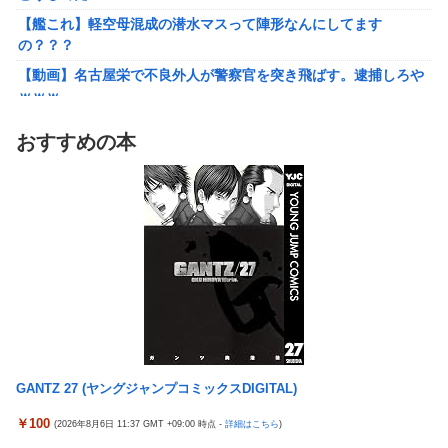
ｗｗｗ
【艦これ】軽空母混成の潜水マスって陣形なんにしてます
【勇者王ガオガイガー】PLAMATEA「獅子王凱」プラモデル
の？？？
【明日予約開始】
【動画】名古屋栄で不良外人が警察官を突き飛ばす。逮捕しろや
無理やり家族旅行に付いてきて露天風呂でも大声で嫌味を言う
ｗｗｗ
姑。爆発寸前の私が他の客の前で「一世一代の勇気」を振り絞り
【勇者王ガオガイガー】PLAMATEA「獅子王凱」プラモデル
決行した前代未聞の返り討ちがこちら←身体を張った捨て身の反
おすすめの本
【明日予約開始】
撃すぎる
無理やり家族旅行に付いてきて露天風呂でも大声で嫌味を言う
【悲報】女「丸亀製麺美味しかったね」俺「また来ようよ」店員
姑。爆発寸前の私が他の客の前で「一世一代の勇気」を振り絞り
「お会計2380円になりまーす」→その後『こう』なったんだが俺
決行した前代未聞の返り討ちがこちら←身体を張った捨て身の反
悪くないよな？？？？？？？？
撃すぎる
【驚愕】ユーチューバー「撮影で使うから、この高級時計も車も
【悲報】まどマギ映画、来月公開なのに話題にならない
ぜ～んぶ経費でタダ！ｗ」←まさかコレ本気にしてる奴なんてお
wwwwwww
らんよな？よな？w w w w w w w w w w w
【悲報】Amazon、デザイン改悪か
【衝撃画像】ババアがジジイにチェーンソー！？←一体何があっ
【愕然】ワイ、久しぶりに元カノのインスタ見た結果とんでもな
たんやコレw w w w w w w w w
いことになってた・・・・・・
【悲報】みい山の作者、自分の過去を消しまくる
GANTZ 27 (ヤングジャンプコミックスDIGITAL)
オコエ瑠偉、メキシコに渡って2球団を即クビ→SNS更新が3ヶ月
20代男性「ジモティーで車を買ったらリース車だった」53歳無職
間止まって消息不明に
￥100
(2026年8月6日 11:37 GMT +09:00 時点 -
詳細はこちら
)
が逮捕