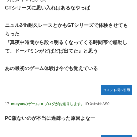
GTシリーズに思い入れはあるなやっぱ
ニュル24h耐久レースとかもGTシリーズで体験させても
らった
『真夜中時間から段々明るくなってくる時間帯で感動し
て、ドーパミンがどぱどぱ出てた』と思う
あの最初のゲーム体験は今でも覚えている
コメント欄へ引用
17:
mutyunのゲーム+α ブログがお送りします。
ID:XsbvbbAS0
PC版ないのが本当に過疎った原因よなー