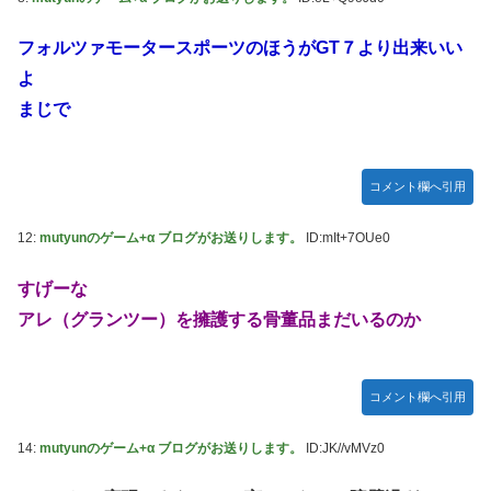
定＆最新PV公開！思ったより発売早い…もう半年後か！
ご主人様？と私と 第68話
フォルツァモータースポーツのほうがGT７より出来いい
よ
【朗報】 ほの暮らしの庭、100時間遊べてストーリーも面白
いスタバレの上位互換だとまじで好評
まじで
【アイマス】 アイドル達が雑談してるだけ【モバマス】
【VTuber】千羽師匠、Grokに自分の気持ち悪いツイート聞
コメント欄へ引用
くやつやってるのかなって思ったら相手鴨神やんけ
連合のモルモット部隊の部隊長になりました 第42話
12:
mutyunのゲーム+α ブログがお送りします。
ID:mIt+7OUe0
RPG「たまにロボキャラ居る」←まぁわかる「回復魔法でロ
すげーな
ボキャラが回復」←？
アレ（グランツー）を擁護する骨董品まだいるのか
声優のデビュー前の画像が発掘されると良い気がしない奴
【ラブライブ！】
Juice=Juiceの『ポップミュージック』とかいう曲
コメント欄へ引用
結局おまえらが求める『RPGの理想の主人公』って一体どう
いうのなん？
14:
mutyunのゲーム+α ブログがお送りします。
ID:JK//vMVz0
鞘師里保、現ハロプロメンバー2人を絶賛