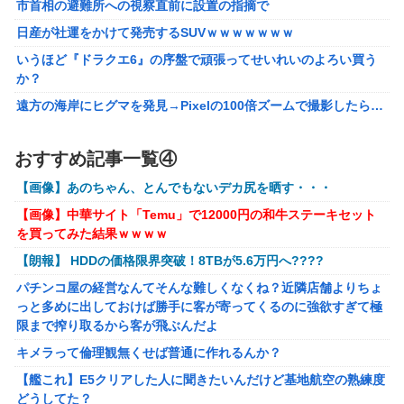
市首相の避難所への視察直前に設置の指摘で
スーツVer.」プライズフィギュア【彩色原型公開】
日産が社運をかけて発売するSUVｗｗｗｗｗｗｗ
【FF16】 「ファイナルファンタジー16」発売日が6/22に決
いうほど『ドラクエ6』の序盤で頑張ってせいれいのよろい買う
定＆最新PV公開！思ったより発売早い…もう半年後か！
か？
【VTuber】千羽師匠、Grokに自分の気持ち悪いツイート聞
遠方の海岸にヒグマを発見→Pixelの100倍ズームで撮影したら…
くやつやってるのかなって思ったら相手鴨神やんけ
【画像】約40年前の女子高生さん、今でもイケるｗｗｗｗｗｗ
声優のデビュー前の画像が発掘されると良い気がしない奴
おすすめ記事一覧④
【勇者王ガオガイガー】PLAMATEA「獅子王凱」プラモデル
【ラブライブ！】
【明日予約開始】
【画像】あのちゃん、とんでもないデカ尻を晒す・・・
結局おまえらが求める『RPGの理想の主人公』って一体どう
【ToLOVEる】ユニクリ「籾岡里紗 ダークネスver.」フィギュア
いうのなん？
【画像】中華サイト「Temu」で12000円の和牛ステーキセット
【再販予約開始】
を買ってみた結果ｗｗｗｗ
任天堂が「gamescom 2026」のラインナップを発表！
【トミカ】新シリーズ「トミカ クロスレスキュー」 始動
【朗報】 HDDの価格限界突破！8TBが5.6万円へ????
キメラって倫理観無くせば普通に作れるんか？
パチンコ屋の経営なんてそんな難しくなくね？近隣店舗よりちょ
【艦これ】E5クリアした人に聞きたいんだけど基地航空の熟練度
っと多めに出しておけば勝手に客が寄ってくるのに強欲すぎて極
どうしてた？
限まで搾り取るから客が飛ぶんだよ
【艦これ】軽空母混成の潜水マスって陣形なんにしてます
キメラって倫理観無くせば普通に作れるんか？
の？？？
【艦これ】E5クリアした人に聞きたいんだけど基地航空の熟練度
【動画】名古屋栄で不良外人が警察官を突き飛ばす。逮捕しろや
どうしてた？