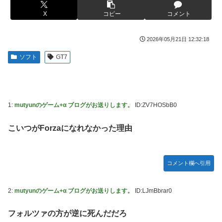
捨て身の反撃すぎる
【画像】旅人女子「夜景を撮りたかっただけなのに、故郷の
村が燃やされたみたいになった」←26万ｲｲﾈｗｗｗｗ
X
コピー
コメント
【ToLOVEる】ユニクリ「籾岡里紗 ダークネスver.」フィギ
ュア【再販予約開始】
メディア「Switch2、499ドルでも安い800ドル超えるか
も。PS5は直近での値上げ可能性低い」
2026年05月21日 12:32:18
【悲報】女「丸亀製麺美味しかったね」俺「また来ようよ」
店員「お会計2380円になりまーす」→その後『こう』なっ
【動画】半ケツ祭り、限界突破ｗｗｗｗｗｗｗｗｗｗｗｗｗ
ソフト
GT7
たんだが俺悪くないよな？？？？？？？？
【動画】R2-D2の絶叫からしか得られない栄養があるｗｗｗ
【驚愕】ユーチューバー「撮影で使うから、この高級時計も
ｗ
車もぜ～んぶ経費でタダ！ｗ」←まさかコレ本気にしてる奴
【超愕】皮膚科の薬すごすぎワロタｗｗｗｗｗｗｗｗwｗ
なんておらんよな？よな？w w w w w w w w w w w
1:
mutyunのゲーム+α ブログがお送りします。
ID:ZV7HOSbB0
ウクライナの次は日本とかいうやついるけどどういう理屈な
【衝撃画像】ババアがジジイにチェーンソー！？←一体何が
の？
こいつがForzaになれなかった理由
あったんやコレw w w w w w w w w
【悲報】熊本は猛暑と断水…その頃、茂木外相は中南米でニ
【悲報】ジャンプ、ついに98万部…全盛期653万部からここ
ッコリ動画公開
まで落ちる
コメント欄へ引用
海外「世界で日本を死守するぞ！」 日本の消防署を訪れた
高市首相の衣装にケチを付けた元宝塚女優、速攻で過去の黒
ちびっ子集団が世界をメロメロに
歴史画像を発掘されてしまった結果……
2:
mutyunのゲーム+α ブログがお送りします。
ID:LJmBbrar0
日産が社運をかけて発売するSUVｗｗｗｗｗｗｗ
【スト6】待望の全体バランス調整、バトル変更リスト
2026.08.03が公開
【NBA】サンズのディロン・ブルックスが、チームと3年
フォルツァの方が逆に死んだだろ
73milで契約延長合意