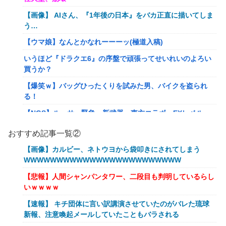
【画像】 AIさん、『1年後の日本』をバカ正直に描いてしま
う…
【ウマ娘】なんとかなれーーーッ(極道入稿)
いうほど『ドラクエ6』の序盤で頑張ってせいれいのよろい
買うか？
【爆笑ｗ】バッグひったくりを試みた男、バイクを盗られ
る！
【NGS】ルーサー緊急、新武器、東方コラボ、EXレベル
40… 8/5はアップデート盛り沢山！？貴様ら何から始める？
おすすめ記事一覧②
( •᷄ὤ•᷅ )
【画像】カルビー、ネトウヨから袋叩きにされてしまう
キメラって倫理観無くせば普通に作れるんか？
WWWWWWWWWWWWWWWWWWWWWWWW
【艦これ】E5クリアした人に聞きたいんだけど基地航空の
【悲報】人間シャンパンタワー、二段目も判明しているらし
熟練度どうしてた？
いｗｗｗｗ
【艦これ】軽空母混成の潜水マスって陣形なんにしてます
【速報】 キチ団体に言い訳講演させていたのがバレた琉球
の？？？
新報、注意喚起メールしていたこともバラされる
【艦これ】みんなもう終わってそうだから聞くんだけど E3-