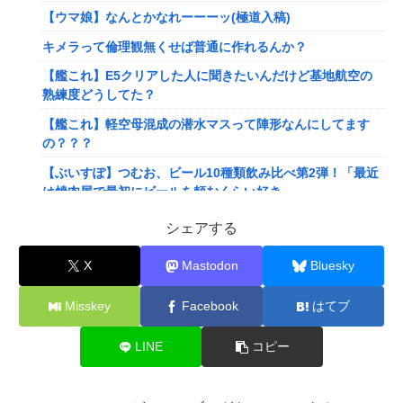
【ウマ娘】なんとかなれーーーッ(極道入稿)
キメラって倫理観無くせば普通に作れるんか？
【艦これ】E5クリアした人に聞きたいんだけど基地航空の
熟練度どうしてた？
【艦これ】軽空母混成の潜水マスって陣形なんにしてます
の？？？
【ぶいすぽ】つむお、ビール10種類飲み比べ第2弾！「最近
は焼肉屋で最初にビールを頼むくらい好き」
【にじさんじ】Twitterはもうないよ
シェアする
【ホロライブ】これはこれでちょっと裏来いよに見える
X
Mastodon
Bluesky
【動画】クレヨンしんちゃんの例の動画、バズリすぎてネッ
トミームと化すｗｗｗｗ
Misskey
Facebook
はてブ
【悲報】Mrs. GREEN APPLE、マジで逝くwwwwww
LINE
コピー
【画像】旅人女子「夜景を撮りたかっただけなのに、故郷の
村が燃やされたみたいになった」←26万ｲｲﾈｗｗｗｗ