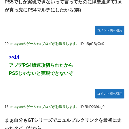
PS5でしか実現できないって言ってたのに障壁過ぎて1st
宮澤エマに「国宝級の浴衣美人」の声！「マイ・フィクショ
が真っ先にPS4マルチにしたから(笑)
ン」イベントで魅せた透明感【画像】
レクサスの軽トラとかどうよ
コメント欄へ引用
任天堂が「gamescom 2026」のラインナップを発表！
突進してきた牛を跳び越えたら、牛が固まって動かなくなっ
20:
mutyunのゲーム+α ブログがお送りします。
ID:aSpCByCn0
た闘牛場の映像【海外の反応】
>>14
ジャンポケ斉藤の被害女性「バウムクーヘン売ったり
TikTokライブしててムカついたから示談しなかった」
アプデPS4版速攻切られたから
【櫻坂46】村山美羽、まさかの場所で見つかる
PS5じゃないと実現できないぞ
黒見明香ちゃんの円陣の声出しが凄かった！！！【乃木坂
46】
コメント欄へ引用
16:
mutyunのゲーム+α ブログがお送りします。
ID:RhD239Ug0
まぁ自分もGTシリーズでニュルブルクリンクを最初に走
ったタイプだから、