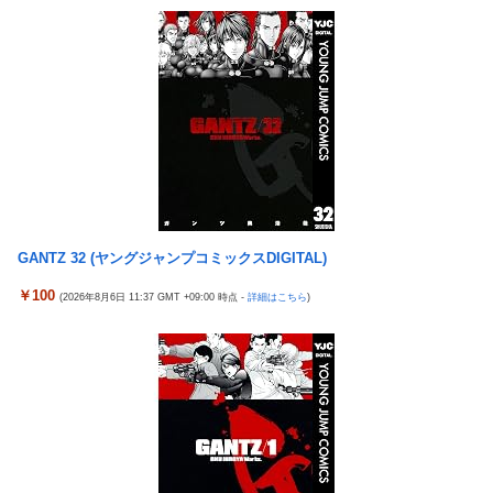
【画像】最新ファイヤーエンブレム、主人公の性別が「Type-A」
【悲報】俺、「株の損失」が凄すぎて死にたい・・・
と「Type-B」になってしまう
東京五輪出場の元重量挙げ日本代表選手逮捕 コンビニで卵2パ
「コンビニ、馬鹿にすんなよ」→あのオーナー夫婦、不起訴ｗｗ
ックとしょうゆ1本(835円相当)万引きし店長をケガさせたか
ｗｗｗｗｗｗｗ
国民「円安で生活が苦しい！」高市「すぐにアメリカと異例の協
【悲報】ジャンプ、ついに98万部…全盛期653万部からここまで
調介入して円高にしました」
落ちる
水戸かな 人妻・主婦 不倫した【妻・かな】とその【相手・美
高市政権「減税します」→財源「これから考えます」
咲】にチ×ポを捻じ込んで子宮で理解らせてやった。
【悲報】熊本は猛暑と断水…その頃、茂木外相は中南米でニッコ
「コンビニ、馬鹿にすんなよ」→あのオーナー夫婦、不起訴ｗｗ
リ動画公開
ｗｗｗｗｗｗｗ
GANTZ 32 (ヤングジャンプコミックスDIGITAL)
【エ□漫画】 学校で一番人気で憧れの清楚美人先輩JKに何故か突
【悲報】ジャンプ、ついに98万部…全盛期653万部からここまで
然エ□動画撮影の竿役を頼まれて…！？
￥100
落ちる
(2026年8月6日 11:37 GMT +09:00 時点 -
詳細はこちら
)
メディア「Switch2、499ドルでも安い800ドル超えるかも。PS5
高市政権「減税します」→財源「これから考えます」
は直近での値上げ可能性低い」
【速報】日本一ソフトウェア「定価9000円のゲームです。買って
エクスアリーナ松戸がディスクアップ2を撤去したらしくディス
下さい。」→結果・・・
クアッパーさん達から落胆の声
【訃報】人気Vtuberの犬、19歳で死去
セクシー女優「熊本に300万円寄付します」 アンチ「汚い金あり
とんでもない「積みプラ」がテレビで放送されてしまう
がとう♥」
【正論】X民「真の弱者男性は恋愛ゲームとかアニメ見てない。
【実戦報告】eSAOアリシゼーションの評判まとめ！新台稼働