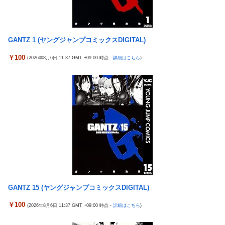
本当の闇を見せるね」←170000バズwwwwwww
No.1！出率98％、平均19回転とフェアに楽しめる数値が出てい
る模様！
【速報】ジャンポケ斎藤、求刑7年で逝く。実刑確実か
【重要】戦国乙女のママ枠をハッキリさせよう。イエヤスちゃん
【シンデレラガールズ】 百鬼夜行をテーマとしたPOP UP SHOP
GANTZ 1 (ヤングジャンプコミックスDIGITAL)
やヒデヨシちゃんはママなのか。ノブ様はママではないのかを
が東京・大阪にて開催
￥100
【日向坂46】 下着姿のかほりん、大丈夫かこれ…
(2026年8月6日 11:37 GMT +09:00 時点 -
詳細はこちら
)
【エ□漫画】 学校で一番人気で憧れの清楚美人先輩JKに何故か突
然エ□動画撮影の竿役を頼まれて…！？
彼氏にバレるかもしれない背徳感
チャド参戦でKNOCK OUTとRISE ケンカ勃発
【朗報】 消費減税、閣議決定 来年4月から2年間1％に
ChatGPTに聞いた10年後の18期
【NBA】サンズのディロン・ブルックスが、チームと3年73milで
契約延長合意
エクスアリーナ松戸がディスクアップ2を撤去したらしくディス
クアッパーさん達から落胆の声
【画像】 JCさん、整体マッサージ中におっ〇い丸見え放送事
故！オカズにされてシコられまくるｗｗｗ
エクスアリーナ松戸がディスクアップ2を撤去したらしくディス
クアッパーさん達から落胆の声
エクスアリーナ松戸がディスクアップ2を撤去したらしくディス
クアッパーさん達から落胆の声
セクシー女優「熊本に300万円寄付します」 アンチ「汚い金あり
がとう♥」
【FE万紫千紅】今のところこのリシテアみたいなデカパイ籠手使
GANTZ 15 (ヤングジャンプコミックスDIGITAL)
いが一番見た目好み
【実戦報告】eSAOアリシゼーションの評判まとめ！新台稼働
￥100
No.1！出率98％、平均19回転とフェアに楽しめる数値が出てい
(2026年8月6日 11:37 GMT +09:00 時点 -
詳細はこちら
)
結局おまえらが求める『RPGの理想の主人公』って一体どういう
る模様！
のなん？