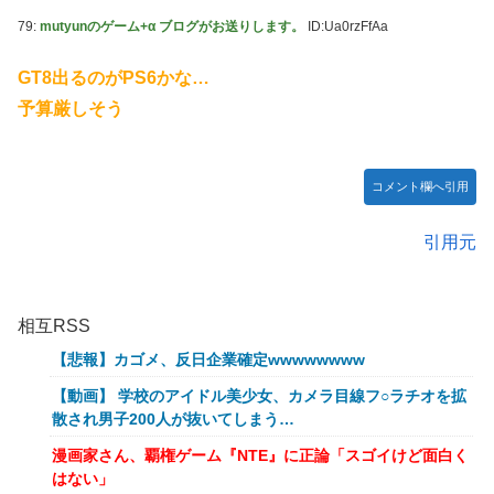
79:
mutyunのゲーム+α ブログがお送りします。
ID:Ua0rzFfAa
GT8出るのがPS6かな…
予算厳しそう
コメント欄へ引用
引用元
相互RSS
【悲報】カゴメ、反日企業確定wwwwwwww
【動画】 学校のアイドル美少女、カメラ目線フ○ラチオを拡
散され男子200人が抜いてしまう…
漫画家さん、覇権ゲーム『NTE』に正論「スゴイけど面白く
はない」