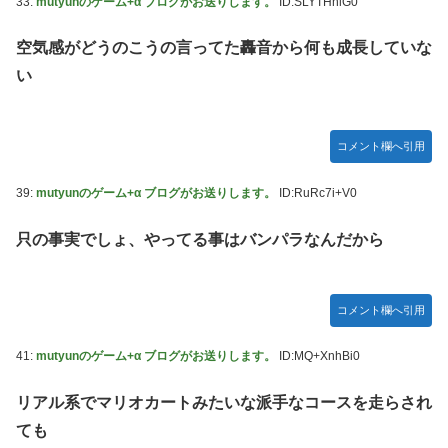
33:
mutyunのゲーム+α ブログがお送りします。
ID:SLYTHnlG0
空気感がどうのこうの言ってた轟音から何も成長していな
い
コメント欄へ引用
39:
mutyunのゲーム+α ブログがお送りします。
ID:RuRc7i+V0
只の事実でしょ、やってる事はバンパラなんだから
コメント欄へ引用
41:
mutyunのゲーム+α ブログがお送りします。
ID:MQ+XnhBi0
リアル系でマリオカートみたいな派手なコースを走らされ
ても