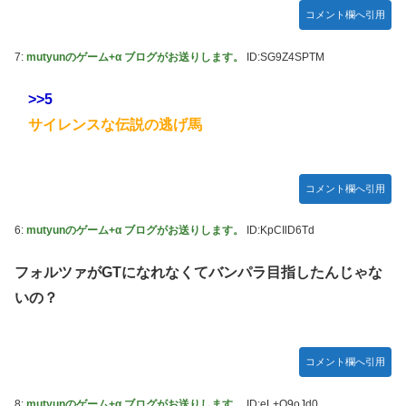
ちらｗｗｗｗｗｗ
コメント欄へ引用
【艦これ】E3-3はスク水パーティでOk？
7:
mutyunのゲーム+α ブログがお送りします。
ID:SG9Z4SPTM
【祝砲】大人気ウマ娘声優、一般男性と結婚するｗｗｗｗｗ
ｗｗ
>>5
超能力が使えるようになったので限界まで極める事にした
サイレンスな伝説の逃げ馬
件 その８
【艦これ】これがラ級ちゃんの水着modeか・・・！
【仮面ライダーゼッツ】玖門宗馬にときめいてる女性ファン
コメント欄へ引用
が増えているらしい
6:
mutyunのゲーム+α ブログがお送りします。
ID:KpCIlD6Td
【遊戯王】「ドミナス・スパーク」ってそんなに強えのか？
【朗報】FFジジイ「FF7は衝撃的じゃった…」←これガチ本
フォルツァがGTになれなくてバンパラ目指したんじゃな
当らしいｗｗｗ
いの？
【エヴァンゲリオン】 セガ「アヤナミレイ（仮称）‐プラグ
スーツVer.」プライズフィギュア【彩色原型公開】
コメント欄へ引用
あなたは衛宮士郎の代わりに五次に挑むようです 第411話
【FF16】 「ファイナルファンタジー16」発売日が6/22に決
8:
mutyunのゲーム+α ブログがお送りします。
ID:eL+Q9oJd0