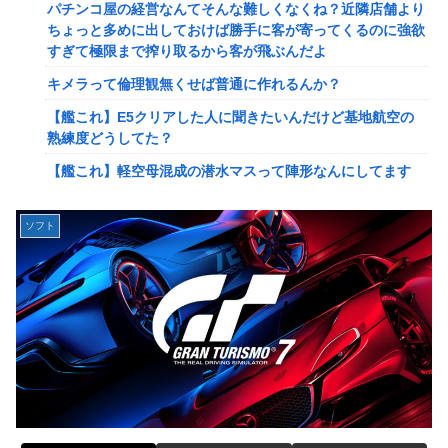
パチンコ屋の経営なんてそんな難しくなくね？近隣店舗より
2ってサブの穴が空いてないダイハツ駆逐並べて 高速＋とか
ちょっと多めに出しておけば勝手に客が寄ってくるのに強欲
してるとアホほど時間かかる？
すぎて極限まで搾り取るから客が飛ぶんだよ
【驚愕】ユーチューバー「撮影で使うから、この高級時計も
キメラって倫理観無くせば普通に作れるんか？
車もぜ～んぶ経費でタダ！ｗ」←まさかコレ本気にしてる奴
なんておらんよな？よな？w w w w w w w w w w w
【艦これ】E5クリアした人に聞きたいんだけど基地航空の
熟練度どうしてた？
【速報】へずまりゅうさん、完全に聖人の顔へ←これw w w
w w w w w
【艦これ】軽空母混成の潜水マスって陣形なんにしてます
の？？？
「いきなりステーキ」の反対ｗｗｗｗｗｗｗｗｗ
【画像】X女子「ガチでこういう彼氏欲しくて息できん」
【緊急】爆美女「すみません。砲弾3つ持ってきました」警
ソフト
2000万バズ
察「！？」自衛隊「！？」→結果w w w w w w w w
【動画】クレヨンしんちゃんの例の動画、バズリすぎてネッ
【動画】名古屋栄で不良外人が警察官を突き飛ばす。逮捕し
トミームと化すｗｗｗｗ
ろやｗｗｗ
【速報】ジャンポケ斎藤、求刑7年で逝く。実刑確実か
【勇者王ガオガイガー】PLAMATEA「獅子王凱」プラモデ
ル【明日予約開始】
【速報】ゼレンスキー大統領「日本の支援は期待されたほど
の成果がない」WWWWWWWWWWW
無理やり家族旅行に付いてきて露天風呂でも大声で嫌味を言
う姑。爆発寸前の私が他の客の前で「一世一代の勇気」を振
【速報】"見せブラ"女神、現る♡♡♡♡
り絞り決行した前代未聞の返り討ちがこちら←身体を張った