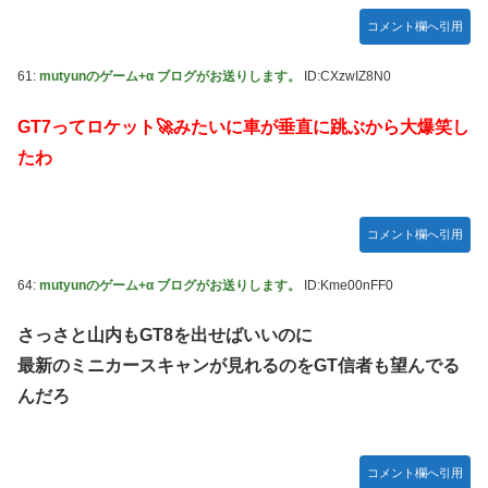
コメント欄へ引用
61:
mutyunのゲーム+α ブログがお送りします。
ID:CXzwIZ8N0
GT7ってロケット🚀みたいに車が垂直に跳ぶから大爆笑し
たわ
コメント欄へ引用
64:
mutyunのゲーム+α ブログがお送りします。
ID:Kme00nFF0
さっさと山内もGT8を出せばいいのに
最新のミニカースキャンが見れるのをGT信者も望んでる
んだろ
コメント欄へ引用