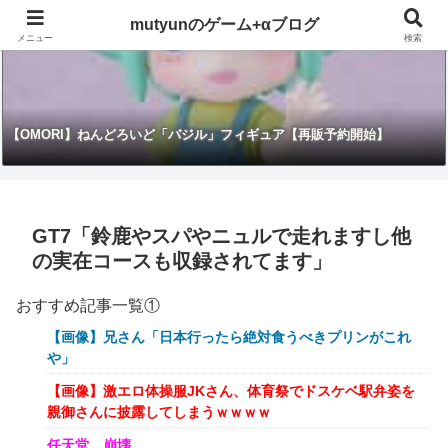
mutyunのゲーム+αブログ
メニュー
検索
【OMORI】ねんどろいど「バジル」フィギュア【再販予約開始】
GT7「鈴鹿やスパやニュルで走れますし他
の実在コースも収録されてます」
おすすめ記事一覧①
【画像】兄さん「日本行ったら絶対食うべきプリンがこれ
や」
【画像】激エロ体操服JKさん、体育祭でドスケベ駅弁姿を
親御さんに披露してしまうｗｗｗｗ
任天堂、崩壊