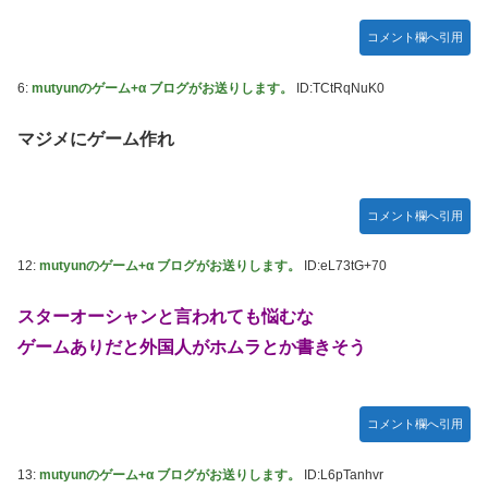
【デレマス】 凛「なにこれ、蒼穹のファフナー？」モバ
P「資料だから見といてくれ」
コメント欄へ引用
ガキ「世界を救います」←飽きた。おっさんにしろ
6:
mutyunのゲーム+α ブログがお送りします。
ID:TCtRqNuK0
ラブライブ！の犬、だいたい老犬
【朗報】AKB48 ロッテとコラボ決定！！
マジメにゲーム作れ
【ウマ娘】コミケで配布予定だった非公式グッズ「オグリキ
ャップタマモクロスアクリル定規」意外(?)な落とし穴によ
り配布を撤回することに…
コメント欄へ引用
【にじさんじ】石神がミームを堪能しとる
12:
mutyunのゲーム+α ブログがお送りします。
ID:eL73tG+70
ドラマー兼編曲家「ハロプロのいう『16ビートを刻む』って
16ビートじゃなくて8ビートのウラ(アップビート)を意識す
スターオーシャンと言われても悩むな
る意味なのでは？」
ゲームありだと外国人がホムラとか書きそう
韓国人「韓国サッカー協会の性接待報道、海外でも大騒ぎ
に・・・2002年W杯4強の記録取り消しの声も」→「マジで
国の恥だ」「2002年まで疑う価値がある」「国民や国が築
コメント欄へ引用
いた国格をサッカー選手が足で蹴り飛ばすね」
熊本県知事の要請をガン無視したTBS、避難所に取材班が押
13:
mutyunのゲーム+α ブログがお送りします。
ID:L6pTanhvr