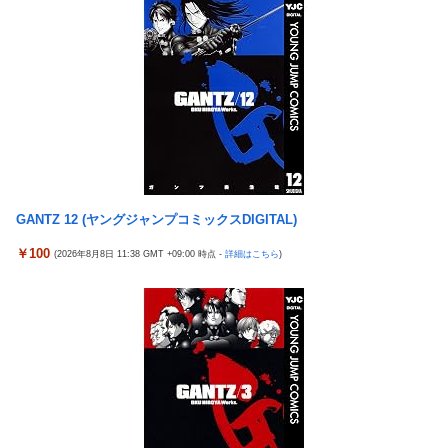
【艦これ】ひみつの通り道 他
女芸人の吉住さん（36）メイクしたら普通に美人の部類だったと
【艦これ】ナマケモノアガノウサギ 他
判明ｗｗｗｗｗｗｗｗｗ
海外「日本は戦勝国なんだよ」 戦後の日本人の特別な生き様に各
大竹しのぶ「戦争放棄の国であり続けよう」←この投稿が話題に
国から称賛の声
倉木しおりアリスJAPAN8月新作「先っぽだけなら浮気じゃない
【画像】居酒屋さん、6人で長居して会計4939円しか使わない客
よ？イケないギリギリの焦らし責めに屈し膣奥深ハメ浮気」理性
にお気持ち表明してしまう←コレどっちが悪いんや？？？？？？
崩壊NTR作品！！
女芸人の吉住さん（36）メイクしたら普通に美人の部類だったと
【虹ヶ咲】「夏はせつ泣き」がキャッチコピーの映画【ラブライ
判明ｗｗｗｗｗｗｗｗｗ
ブ！】
【悲報】チーター、無理矢理カメラを設置されてしょんぼり顔
GANTZ 12 (ヤングジャンプコミックスDIGITAL)
隣の臭デブキング貧乏揺すり背中のけぞりキョロ厨カンスケデブ
がウザすぎて心が折れそう…
ジャングリア沖縄「3万円です」←ディズニー超えの強気価格ｗ
￥100
(2026年8月8日 11:38 GMT +09:00 時点 -
詳細はこちら
)
ｗｗ
5号機の時って、面白いA+ART機がたくさんあって楽しかったよ
なｗｗｗ
佐藤二朗、橋本愛との騒動で主演映画が完全白紙へｗｗｗｗｗ
【悲報】「ビッグモーター」とかいう完全に逃げ切ったゴミクズ
ひろゆき「出馬する気ないから話さなかった」妻「それでも不誠
ｗｗｗｗｗ
実だろ」→離婚協議へｗｗｗｗｗ
スマスロSAO2のガラス、粉々になってしまう…役物が近いのが
【悲報】瀬戸環奈がスタイルよすぎて一般男性が隣に並ぶとチン
原因！？
チクリンに見えてしまう
ラオウがサウザーに勝てないって信じられないんだが…
女芸人の吉住さん（36）メイクしたら普通に美人の部類だったと
判明ｗｗｗｗｗｗｗｗｗ