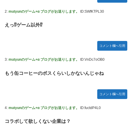
LIAR GAME -ライアーゲーム- 第17話 感想：秋山さんの逆
転の策がバレちゃった！
2:
mutyunのゲーム+α ブログがお送りします。
ID:SWfKTPL30
FF4とかいうカッコいい竜騎士が活躍するゲーム最高だよな
えっ⁉ゲーム以外⁉
【スターウォーズ】グローグーってすごい人気あるんだな…
【画像】 YouTubeコメント欄、キレッキレ
コメント欄へ引用
【デレマス】 仮面ライダーバロンＰ第２話「蒼翼の乙女」
【速報】 ひろゆき、離婚ｗｗｗｗｗｗ
3:
mutyunのゲーム+α ブログがお送りします。
ID:VnDc7oOB0
やる夫のダンジョン運営記183-雑談所ネタ118 懺悔小ネタ
もう缶コーヒーのボスくらいしかないんじゃね
「創刻のファイアホイール」+埋めネタ「ファイアホイール
TCG・その後」
『マリオカートワールド』はどうすればよかったのか…
コメント欄へ引用
やる夫「催眠アプリを手に入れたんだけど……これ必要だっ
た？」 第29話
4:
mutyunのゲーム+α ブログがお送りします。
ID:fuctdP4L0
【ガンダムＷ】あのメンツのなかでは比較的常識のあるほう
コラボして欲しくない企業は？
なのがデュオだよね