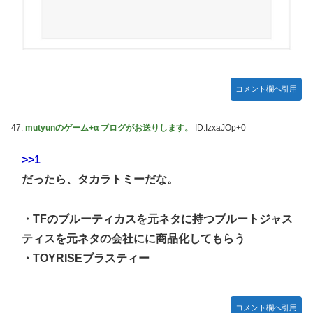
「ドラクエ11」攻略感想(54/クリア後)マルティナの「しん
野田昇吾、初の準優進出目前も「一回希望」で賞典除外
ぴのビスチェ」可愛い！そしてメドローアやギガバーストき
たー！
高市政権に媚びて偏向報道まみれの産経新聞、コスト上昇に
耐えられず東北6県撤退を発表
私の彼に裏表がなさすぎる 第3話
【虹ヶ咲】「夏はせつ泣き」がキャッチコピーの映画【ラブ
コメント欄へ引用
ライブ！】
【ウマ娘】ウマ娘バストTOP20
47:
mutyunのゲーム+α ブログがお送りします。
ID:IzxaJOp+0
【悲報】ハンターハンター連載再開の様子、全くないｗｗｗ
ｗｗｗｗｗｗｗｗｗｗ
>>1
だったら、タカラトミーだな。
【日向坂46】Zepp Osaka、客席が想像以上にヤバい…
【艦これ】今回ソ連艦てまたユーロの仲間入りしとんのか
・TFのブルーティカスを元ネタに持つブルートジャス
【速報】とある魔術の禁書目録、最新刊でヒロイン戦争決着
ティスを元ネタの会社にに商品化してもらう
wwwwwwwwwwwww
・TOYRISEブラスティー
海外「日本なんて行くんじゃなかった…」 日本を知ってし
まったディズニー信者、帰国後『本家』に失望する事態に
【ウマ娘】セイちゃんの攻撃力を見よ！！！
コメント欄へ引用