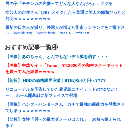
男の子「モモンガの声優ってどんな人なんだろ」→ググる
【画像】 YouTubeコメント欄、キレッキレ
女芸人の吉住さん（36）メイクしたら普通に美人の部類だったと
【速報】 ひろゆき、離婚ｗｗｗｗｗｗ
判明ｗｗｗｗｗｗｗｗｗ
【ガンダムＷ】あのメンツのなかでは比較的常識のあるほう
最新の日本人が減り、外国人が増えた街市ランキングをご覧下さ
なのがデュオだよね
い→5位川口市、4位京都市、ではトップ3は❓
株の資産7億円あるのに「株主優待」で生活してガンになる人
ラブライブ！の犬、だいたい老犬
おすすめ記事一覧④
生・・・
【ウマ娘】コミケで配布予定だった非公式グッズ「オグリキ
【画像】あのちゃん、とんでもないデカ尻を晒す・・・
【画像あり】インフルエンサー「20歳でアルファード一括で買え
ャップタマモクロスアクリル定規」意外(?)な落とし穴によ
ちゃう私って素敵」
り配布を撤回することに…
【画像】中華サイト「Temu」で12000円の和牛ステーキセット
を買ってみた結果ｗｗｗｗ
【悲報】太鼓の達人、お馴染みのフォントの使用料が年間6万か
【にじさんじ】石神がミームを堪能しとる
ら年間320万になったので変更に
【朗報】 HDDの価格限界突破！8TBが5.6万円へ????
フリマ民「あと500円値下げ出来ませんか」ワイ「ほ～い購入
リニューアルを予告していた鹿児島ユナイテッドの“ゆないく
ｗ」
ー”、ホーム開幕戦に新フェイスで登場
【動画】甲子園の女性審判、大誤審で炎上
【画像】ハンターハンターさん、ガチで最強の新能力を登場させ
てしまうｗｗｗｗｗｗｗ
【画像】女さん、ミニ過ぎる浴衣を着た写真を投稿して叩かれる
ｗｗｗｗ
【悲報】女性「男への最大ダメージはこれ」←お前ら耐えられ
る？
【悲報】坂口杏里を家に住ませてあげた結果ｗｗｗｗ