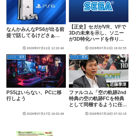
【正史】セガがVR、VFで
なんかみんなPS6が出る前
3Dの未来を示し、ソニー
提で話してるけどさぁ…
が3D特化ハードを作り、
そして任天堂がパクった
2026年07月11日 12:32:46
2026年07月13日 16:02:55
ハード・業界
ハード・業界
PS5はいらない、PCに移
ファルコム「空の軌跡2nd
行しよう
特典の空の軌跡FCを特典
として同梱するように任天
堂から提案された」
2026年07月17日 16:02:46
2026年07月19日 07:02:15