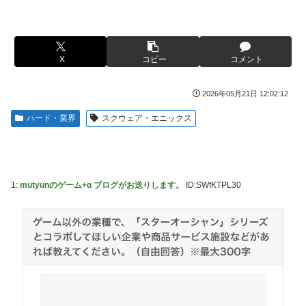
女芸人の吉住さん（36）メイクしたら普通に美人の部類だっ
ライブ！】
たと判明ｗｗｗｗｗｗｗｗｗ
フジテレビ「2026 FORMULA1 サマーブレイクSP」を明日
【衝撃】蓮舫「蓮舫だから叩いて良いという報道に向き合い
（8月9日）から12日間毎日放送へ
ます！」X民「高市だから叩いて良いをやってるのがお前だ
X
コピー
コメント
お前ら「日本も核武装汁！」←１万発の核弾頭どこに
ろ」←これ…w w
海外「日本なんて行くんじゃなかった…」 日本を知ってし
韓国人「韓国が米韓通貨スワップ交渉に全力を注ぐべき理由
2026年05月21日 12:02:12
まったディズニー信者、帰国後『本家』に失望する事態に
がこちら‥日米との異例の共同介入によって記録的なウォ
ハード・業界
スクウェア・エニックス
ン・ドル為替の現実」
【画像】はいだしょうこ（47）「こんなオバサンでいい
の…？」
「斬撃を飛ばす」←ぶっちゃけ好き？嫌い？
【悲報】コメ卸大手さん、営業利益83％減 高値で買い込ん
【悲報】瀬戸環奈がスタイルよすぎて一般男性が隣に並ぶと
だ米が売れず「損切り祭り」開幕へ
チンチクリンに見えてしまう
1:
mutyunのゲーム+α ブログがお送りします。
ID:SWfKTPL30
【避難所】キッチンカー、から揚げや麺類提供 40代女性
女芸人の吉住さん（36）メイクしたら普通に美人の部類だっ
「最高、パン中心の生活には飽き飽きしていて、野菜不足も
たと判明ｗｗｗｗｗｗｗｗｗ
感じていた」→時事通信タイトル「パン...
大竹しのぶ「戦争放棄の国であり続けよう」←この投稿が話
ドワンゴ川上「みい山への『障害者への配慮が足りない』と
題に
いう批判は害悪。障害者に関わると損をするのは事実。」
【動画】タイのティパンコーン王子が日本人女性とデート
【九州名物】鶏刺し食べた医師、全身麻痺へ…「死んだほう
か？
が良かったと思っていた」