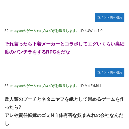
コメント欄へ引用
52:
mutyunのゲーム+α ブログがお送りします。
ID:4UWLnr1t0
それ言ったら下着メーカーとコラボしてエグいくらい高細
度のパンチラをするRPGをだな
コメント欄へ引用
53:
mutyunのゲーム+α ブログがお送りします。
ID:MtdFxM/ld
反人類のプーチとネタニヤフを紙として崇めるゲームを作
ったら?
アレや責任転嫁のゴミN自体有害な奴まみれの会社なんだ
し