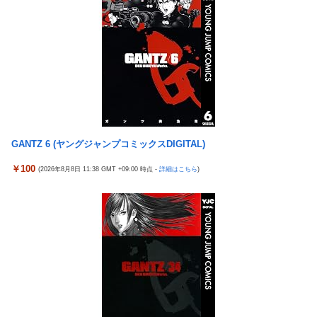
『ソニーが嫌い』←まあわかる『ソニー信者が嫌い』←まあわか
明「現在は一切発生していない」
る『任天堂信者が嫌い』←まあわかる
コメ卸大手さん、営業利益83％減 高値で買い込んだ米が売れず
「損切り祭り」開幕へ
「神聖なる場所です」靖国神社、境内におけるコスプレや軍装の
禁止を発表
北朝鮮の弾道ミサイル部隊、ロシアのヴォロネジ州に展開か…北
朝鮮は本質的にウクライナと戦争状態に！
【今はやってない】審判への性接待疑惑…大韓サッカー協会が声
GANTZ 6 (ヤングジャンプコミックスDIGITAL)
明「現在は一切発生していない」
￥100
(2026年8月8日 11:38 GMT +09:00 時点 -
詳細はこちら
)
【悲報】テレ東・田中瞳アナ、ロケ中の「勝手に撮影する人」に
苦言「面識のない方にカメラを向けられるのは恐怖」
【画像】 YouTubeコメント欄、キレッキレ
ラオウがサウザーに勝てないって信じられないんだが…
【速報】 ひろゆき、離婚ｗｗｗｗｗｗ
メトロイドプライム4 新品が2999円に…
『マリオカートワールド』はどうすればよかったのか…
ヨーロッパが中国製メガソーラーを締め出しｗｗｗ