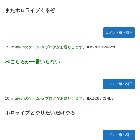
し入ってプライバシーに全く配慮しない報道を……
またホロライブくるぞ…
【セクシー】人気美人声優、太ももチラリｗｗｗｗｗｗｗｗ
ｗｗｗｗｗｗｗｗｗｗｗｗｗｗｗｗ
「私達が原爆ドーム前をあけ渡せば核戦争が始まってしま
コメント欄へ引用
う」と訴える市民団体、それを聞いた被爆3世の人が……
池田瑛紗ちゃんが｢真珠の耳飾りの少女｣の魅力を語る！！！
15:
mutyunのゲーム+α ブログがお送りします。
ID:RfzMHWVWd
【乃木坂46】
ぺこらろか一番いらない
【朗報】山﨑愛生「けんぱなぱっぱぱん！」←
コメント欄へ引用
16:
mutyunのゲーム+α ブログがお送りします。
ID:BC8vR3NB0
ホロライブとやりたいだけやろ
コメント欄へ引用