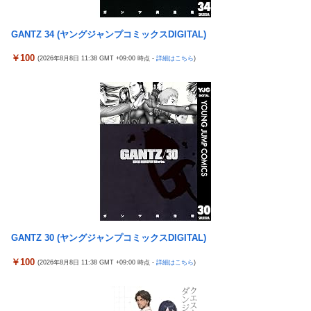
令和「8」年「8」月「8」日の試合で「88」分に背番号「8」サン
フレッチェ広島MF川村拓夢がゴール
GANTZ 34 (ヤングジャンプコミックスDIGITAL)
【画像】小島はな🌸さん、虫が寄ってきて囲まれてしまう！
￥100
(2026年8月8日 11:38 GMT +09:00 時点 -
詳細はこちら
)
【九州名物】鶏刺し食べた医師、全身麻痺へ…「死んだほうが良
かったと思っていた」
海外「日本はさすが過ぎるｗ」 日本は野生動物の喧嘩さえ可愛く
なってしまうと世界が騒然
ガキ「世界を救います」←飽きた。おっさんにしろ
野田昇吾、初の準優進出目前も「一回希望」で賞典除外
【画像】セクシー女優・涼森れむ、パンティ脱ぎかけのナマ乳が
Hすぎる
【医師解説】飲酒後の「締めのラーメン欲」の原因は？ 脳の錯覚
と真実
GANTZ 30 (ヤングジャンプコミックスDIGITAL)
国生さゆり、『おニャン子クラブ』時代のライバル関係語る サ
￥100
(2026年8月8日 11:38 GMT +09:00 時点 -
詳細はこちら
)
ンド伊達が直球質問「たとえば誰です？」
堀大輔「にこにこ」筋トレ中 コメント「寝たほうが良い」堀大
輔「！！」筋トレ器具を破壊