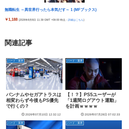
無職転生 ～異世界行ったら本気だす～ 1 (MFブックス)
￥1,188
(2026年8月8日 11:39 GMT +09:00 時点 -
詳細はこちら
)
関連記事
ハード・業界
ハード・業界
バンナムやセガアトラスは
【！？】PS5ユーザーが
相変わらず今後もPS優先
「1週間ログアウト運動」
で行くの？
を計画ｗｗｗｗ
2026年07月10日 12:32:12
2026年07月28日 07:02:33
ハード・業界
ハード・業界