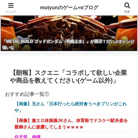
mutyunのゲーム+αブログ
メニュー
検索
「METAL BUILD ゴッドガンダム（明鏡止水）」が展示！だいぶオレンジ
強いな
【朗報】スクエニ「コラボして欲しい企業
や商品を教えてください(ゲーム以外)」
おすすめ記事一覧①
【画像】兄さん「日本行ったら絶対食うべきプリンがこれ
や」
【画像】激エロ体操服JKさん、体育祭でドスケベ駅弁姿を
親御さんに披露してしまうｗｗｗｗ
任天堂、崩壊