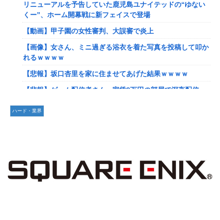
リニューアルを予告していた鹿児島ユナイテッドの“ゆない
【艦これ】ひみつの通り道 他
くー”、ホーム開幕戦に新フェイスで登場
【艦これ】ナマケモノアガノウサギ 他
【動画】甲子園の女性審判、大誤審で炎上
【艦これ】競泳水着いんのかよ
【画像】女さん、ミニ過ぎる浴衣を着た写真を投稿して叩か
日産e-power、無給油で1980km走行しギネス記録を達成！
れるｗｗｗｗ
→山頂から下ってるだけでした…
【悲報】坂口杏里を家に住ませてあげた結果ｗｗｗｗ
イーロン・マスク「中国のロボットはデタラメで遠隔操作し
【悲報】ゲーム配信者さん、家賃8万円の部屋で深夜配信→
てるだけ」
管理会社から厳重注意されてお気持ち表明ｗｗｗ
【速報】北海道江別大学生殺人事件、主犯格の川口被告(19)
ハード・業界
【速報】ひろゆき、離婚wwwwww
に無期懲役の判決←これ、妥当だと思う？？？？？？
【放送事故】フジテレビ、女子大生を大量投入して闇深エロ
【悲報】女さん、歩行者を轢いた挙句、道路に倒れてどえら
番組ｗｗｗｗ
いことになってしまうw w w w w w w
【艦これ】でもイベントのたびに思うんだ 空母機動部隊っ
海外「日本は戦勝国なんだよ」 戦後の日本人の特別な生き
てクソだわ！
様に各国から称賛の声
【艦これ】ひみつの通り道 他
【画像】居酒屋さん、6人で長居して会計4939円しか使わな
い客にお気持ち表明してしまう←コレどっちが悪いん
【艦これ】ナマケモノアガノウサギ 他
や？？？？？？
【虹ヶ咲】「夏はせつ泣き」がキャッチコピーの映画【ラブ