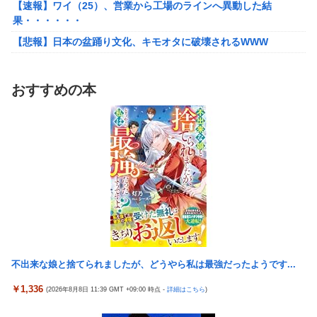
【速報】ワイ（25）、営業から工場のラインへ異動した結
【朗報】Vtuber界、新たなる『弱男の姫』が爆誕ｗｗｗｗｗｗｗ
果・・・・・・
ｗｗｗｗ
【悲報】日本の盆踊り文化、キモオタに破壊されるWWW
【悲報】30代女性「クソッ！特殊詐欺でお金取られた…」
SNS「詐欺られたお金、取り戻せます」女性「これだ！」→結果
ワンピース尾田っち「僕とその辺の連載作家は同じく『漫画家』
ｗｗｗｗ
と呼ばれるけど、それが不満で。」
おすすめの本
「FF10の名シーン」←思い浮かべたもの
【艦これ】でもイベントのたびに思うんだ 空母機動部隊ってクソ
だわ！
台風13号のルート、ほぼ確定する
【艦これ】ひみつの通り道 他
TBS新人アナ ブラチラ、お尻くっきり、Y字開脚！！
【艦これ】ナマケモノアガノウサギ 他
【重音テト】コナミデフォルメフィギュア「重音テト 通常衣装
Ver.」「重音テト SV衣装Ver.」【彩色原型公開】
ジャングリア沖縄「3万円です」←ディズニー超えの強気価格ｗ
ｗｗ
ホビーサクラ「真の点P 私服Ver.」美少女フィギュア【予約開
始】
佐藤二朗、橋本愛との騒動で主演映画が完全白紙へｗｗｗｗｗ
【宇崎ちゃんは遊びたい！】BiCute Bunnies Figure「宇崎花」
ひろゆき「出馬する気ないから話さなかった」妻「それでも不誠
「宇崎月」メタリックパープルver. プライズフィギュア【ラウン
実だろ」→離婚協議へｗｗｗｗｗ
ドワン限定で展開決定】
不出来な娘と捨てられましたが、どうやら私は最強だったようです...
大竹しのぶ「戦争放棄の国であり続けよう」←この投稿が話題に
【艦これ】でもイベントのたびに思うんだ 空母機動部隊ってクソ
￥1,336
(2026年8月8日 11:39 GMT +09:00 時点 -
詳細はこちら
)
【悲報】瀬戸環奈がスタイルよすぎて一般男性が隣に並ぶとチン
だわ！
チクリンに見えてしまう