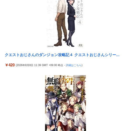
『ソニーが嫌い』←まあわかる『ソニー信者が嫌い』←まあわか
る『任天堂信者が嫌い』←まあわかる
彼女を身体と顔で選んだ結果...
【艦これ】競泳水着いんのかよ
クエストおじさんのダンジョン攻略記４ クエストおじさんシリー...
￥420
(2026年8月8日 11:39 GMT +09:00 時点 -
詳細はこちら
)