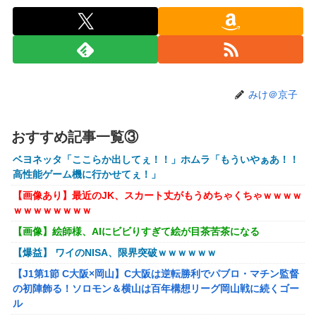
【画像】キングダムの河了貂、「あったけぇ壁」に引き続き
更に味方をぶっ殺す作戦を実行する
【艦これ】でもイベントのたびに思うんだ 空母機動部隊っ
てクソだわ！
【艦これ】ひみつの通り道 他
みけ＠京子
【艦これ】ナマケモノアガノウサギ 他
【にじさんじ】五木、長尾に表計算ソフトの便利さを理解ら
おすすめ記事一覧③
せる『エクセルに感動してるおじさん見てなんか感動する』
ベヨネッタ「ここらか出してぇ！！」ホムラ「もういやぁあ！！
【にじ甲2026】ところで野球って魔法使うのOKなんやっ
高性能ゲーム機に行かせてぇ！」
け？
【画像あり】最近のJK、スカート丈がもうめちゃくちゃｗｗｗｗ
にじさんじのフレン・E・ルスタリオちゃんとかいうドチャ
ｗｗｗｗｗｗｗｗ
LOVEｗｗｗ
【画像】絵師様、AIにビビりすぎて絵が目茶苦茶になる
「ドラクエ11」攻略感想(54/クリア後)マルティナの「しん
【爆益】 ワイのNISA、限界突破ｗｗｗｗｗｗ
ぴのビスチェ」可愛い！そしてメドローアやギガバーストき
たー！
【J1第1節 C大阪×岡山】C大阪は逆転勝利でパブロ・マチン監督
の初陣飾る！ソロモン＆横山は百年構想リーグ岡山戦に続くゴー
【虹ヶ咲】「夏はせつ泣き」がキャッチコピーの映画【ラブ
ル
ライブ！】