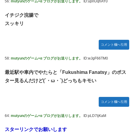
56:
mutyunのゲーム+α ブログがお送りします。
ID:upnUqhAY0
イチジク浣腸で
スッキリ
コメント欄へ引用
58:
mutyunのゲーム+α ブログがお送りします。
ID:wJgF66TM0
最近駅や車内でやたらと「Fukushima Fanatsy」のポス
ター見るんだけど(´・ω・`)どっちもキモい
コメント欄へ引用
64:
mutyunのゲーム+α ブログがお送りします。
ID:pLD7ljKaM
スターリンクでお願いします