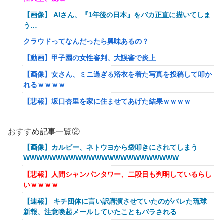
【画像】 AIさん、『1年後の日本』をバカ正直に描いてしま
う…
クラウドってなんだったら興味あるの？
【動画】甲子園の女性審判、大誤審で炎上
【画像】女さん、ミニ過ぎる浴衣を着た写真を投稿して叩か
れるｗｗｗｗ
【悲報】坂口杏里を家に住ませてあげた結果ｗｗｗｗ
【朗報】Vtuber界、新たなる『弱男の姫』が爆誕ｗｗｗｗ
ｗｗｗｗｗｗｗ
おすすめ記事一覧②
「FF10の名シーン」←思い浮かべたもの
【画像】カルビー、ネトウヨから袋叩きにされてしまう
WWWWWWWWWWWWWWWWWWWWWWWW
【ｗ】物凄くカワイイ子猫の取っ組み合い！
【悲報】人間シャンパンタワー、二段目も判明しているらし
【悲報】オーケストラ演奏家「ゲーム音楽をやらないと儲か
いｗｗｗｗ
らなくなった。本当にイライラする😡」
【速報】 キチ団体に言い訳講演させていたのがバレた琉球
【艦これ】でもイベントのたびに思うんだ 空母機動部隊っ
新報、注意喚起メールしていたこともバラされる
てクソだわ！