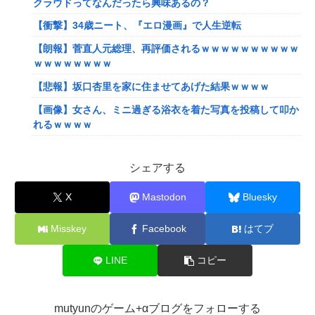
クラウドってなんだったら興味あるの？
【衝撃】34歳ニート、『エロ漫画』で人生逆転
【朗報】菅直人元総理、再評価されるｗｗｗｗｗｗｗｗｗｗ
ｗｗｗｗｗｗｗｗ
【悲報】坂口杏里を家に住ませてあげた結果ｗｗｗｗ
【画像】女さん、ミニ過ぎる浴衣を着た写真を投稿して叩か
れるｗｗｗｗ
【画像】小学生クソガキ「愛子！卒業したんやろ？大学 ニ
ュースで見たわ」→結果wwwwwwww
シェアする
【画像】20年前のAV、キチガイすぎるwwwwww
X
Mastodon
Bluesky
【悲報】ゲーム配信者さん、家賃8万円の部屋で深夜配信→
管理会社から厳重注意されてお気持ち表明ｗｗｗ
Misskey
Facebook
はてブ
【悲報】粗品、永久追放ｗｗｗｗｗｗｗｗｗｗｗｗｗｗｗ
LINE
コピー
（証拠あり）
SNSで知り合ったJK10人とS●Xしてハメ撮り770本撮ったイ
ケメン逮捕wwwwwwwwwwwwwww
mutyunのゲーム+αブログをフォローする