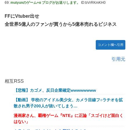
69:
mutyunのゲーム+α ブログがお送りします。
ID:bVrRKmKH0
FFにVtuber出せ
全世界5億人のファンが買うから5億本売れるビジネス
コメント欄へ引用
引用元
相互RSS
【悲報】カゴメ、反日企業確定wwwwwwww
【動画】 学校のアイドル美少女、カメラ目線フ○ラチオを拡
散され男子200人が抜いてしまう…
漫画家さん、覇権ゲーム『NTE』に正論「スゴイけど面白く
はない」