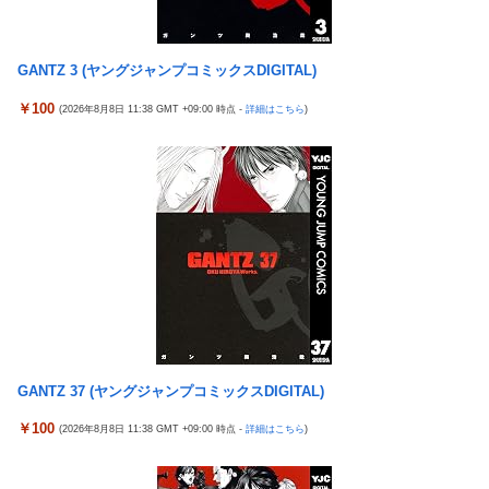
メトロイドプライム4 新品が2999円に…
大竹しのぶ「戦争放棄の国であり続けよう」←この投稿が話題に
ヨーロッパが中国製メガソーラーを締め出しｗｗｗ
「ドラクエ11」攻略感想(54/クリア後)マルティナの「しんぴのビ
GANTZ 3 (ヤングジャンプコミックスDIGITAL)
【九州名物】鶏刺し食べた医師、全身麻痺へ…「死んだほうが良
スチェ」可愛い！そしてメドローアやギガバーストきたー！
かったと思っていた」
￥100
(2026年8月8日 11:38 GMT +09:00 時点 -
詳細はこちら
)
倉木しおりアリスJAPAN8月新作「先っぽだけなら浮気じゃない
海外「日本はさすが過ぎるｗ」 日本は野生動物の喧嘩さえ可愛く
よ？イケないギリギリの焦らし責めに屈し膣奥深ハメ浮気」理性
なってしまうと世界が騒然
崩壊NTR作品！！
ストロングビデ1【ふくらすずめ】
【J1第1節 名古屋×清水】清水は北川の完璧なボレーと無失点で
野田昇吾、初の準優進出目前も「一回希望」で賞典除外
白星スタート！ホーム公式戦での対名古屋戦の連敗を7で止める
【朗報】AKB48 ロッテとコラボ決定！！
銀シャリ・橋本「映画館でなんでみんなポップコーン食べたいん
ですか」「一番いいときにカシャカシャ…」
高市政権に媚びて偏向報道まみれの産経新聞、コスト上昇に耐え
られず東北6県撤退を発表
隣の臭デブキング貧乏揺すり背中のけぞりキョロ厨カンスケデブ
がウザすぎて心が折れそう…
【ウマ娘】コミケで配布予定だった非公式グッズ「オグリキャッ
プタマモクロスアクリル定規」意外(?)な落とし穴により配布を撤
5号機の時って、面白いA+ART機がたくさんあって楽しかったよ
回することに…
なｗｗｗ
GANTZ 37 (ヤングジャンプコミックスDIGITAL)
【J2第1節 大宮×新潟】新体制の大宮は新潟との接戦を制し開幕
【悲報】「ビッグモーター」とかいう完全に逃げ切ったゴミクズ
￥100
(2026年8月8日 11:38 GMT +09:00 時点 -
詳細はこちら
)
白星スタート！自陣からのカウンターが決まり山本桜大が決勝ゴ
ｗｗｗｗｗ
ール
【今はやってない】審判への性接待疑惑…大韓サッカー協会が声