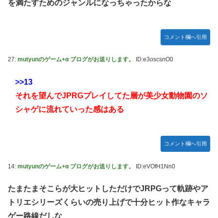
を満たすためのジャンルになっちゃったからな
モーニング娘。'25『気になるその気の歌』ってガチで名曲
だと思うんだけど
5期・6期 人気ランキング
コメント欄へ引用
冨里奈央ちゃん、おへそ見せガチでエグいって・・・
27:
mutyunのゲーム+α ブログがお送りします。
ID:e3oscsnO0
>>13
それを望んでJPRGプレイしてた層が美少女動物園のソ
シャゲに流れていった感はある
コメント欄へ引用
14:
mutyunのゲーム+α ブログがお送りします。
ID:eVOfH1Nn0
たまたまそこらが大ヒットしただけでJRPGって軌跡やア
トリエシリーズくらいの売り上げで十分ヒット作なキャラ
ゲー路線だしな