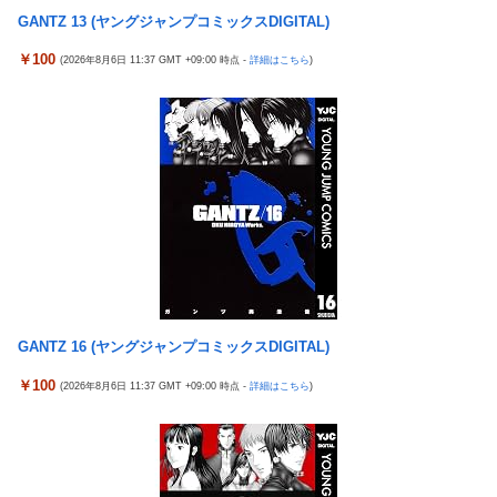
【実戦報告】Lストリートファイター6の評判まとめ！ヤレる感が
GANTZ 13 (ヤングジャンプコミックスDIGITAL)
【衝撃】 中国製ルーター20機種にバックドア発見！ ネットに繋
微妙！？もう稼働貢献週の予想をするユーザーも！？
ぐだけで35秒ごとに中国のサーバーと通信
￥100
(2026年8月6日 11:37 GMT +09:00 時点 -
詳細はこちら
)
4号機ジジイ「どんなノーマルタイプでも下皿はガッチガチがデ
影山優佳、赤ランジェリー×網タイツがスケベ過ぎる！只の痴女
フォ」←マジで無駄な事やってるよな
だろ・・・
【画像】田中みな実さん、妊娠中とは思えないヒール姿で登場し
【有能】政府「トラックはサービスエリア利用有料化すればサボ
てしまう
らず走るし流問題解決じゃね？」
ワイ手取り15万正社員→副業でウーバーやってるんやが金がない
母と一緒の時に、明らかに足に障害がある方が歩いていた。母
株式投資、若年男性の自信喪失の原因に-6割超が「人生の敗者」
「なんであんな歩き方なの？ふざけてるの？」
自認
伊勢鈴蘭さん、コカ・コーラ愛を全力アピール！
韓国警察、大韓サッカー協会を家宅捜索 代表監督選考巡り
今季もタイトル獲得を目指すFC町田ゼルビア黒田剛監督が抱負を
パヨク「アジア人民、中国人民と連帯して戦おー！悪政高市を打
語る
倒するぞー！」
富士登山ツアー中に64歳男性死亡 8合目付近で意識失う
GANTZ 16 (ヤングジャンプコミックスDIGITAL)
積水ハウス「地面師に55億円騙し取られた…」ワイ「はえーかわ
細井くんの彼女、寝取らせOKだってよ3
￥100
いそう…会社滅茶苦茶やろなぁ」
(2026年8月6日 11:37 GMT +09:00 時点 -
詳細はこちら
)
【ポケモンGO】「色違い000個体」とかい逆にレアな個体
【悲報】茂木敏充外相、『大炎上』してしまう！！！！！！！
外国人「2002年W杯は?」韓国サッカーに衝撃的不祥事！W杯予
「電車で女性が失神したら無言の男が真横についてきた」とタレ
選でレフリーへの性的接待発覚！海外騒然！【海外の反応】
ントが主張、虚言疑惑が出ると「その男の垢を発見した」と追加