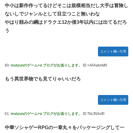
中小は新作作ってるけどそこは規模相当だし大手は冒険し
ないしでジャンルとして目立つこと無いわな
やはり頼みの綱はドラクエ12か後3年以内には出てるだろ
う
コメント欄へ引用
60:
mutyunのゲーム+α ブログがお送りします。
ID:+AFAabnM0
もう異世界物でも見てりゃいいだろ
コメント欄へ引用
61:
mutyunのゲーム+α ブログがお送りします。
ID:TbLfNXof0
中華ソシャゲーRPGの一章丸々をパッケージングして一