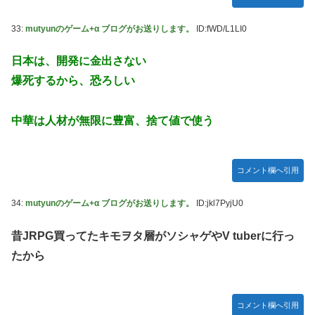
33:
mutyunのゲーム+α ブログがお送りします。
ID:fWD/L1LI0
日本は、開発に金出さない
爆死するから、恐ろしい
中華は人材が無限に豊富、捨て値で使う
コメント欄へ引用
34:
mutyunのゲーム+α ブログがお送りします。
ID:jkl7PyjU0
昔JRPG買ってたキモヲタ層がソシャゲやV tuberに行っ
たから
コメント欄へ引用