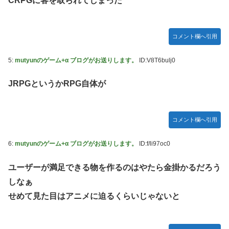
CRPGに客を取られてしまった
ズフィギュア【彩色原型公開】
【画像】令和最新版のあのちゃん、可愛過ぎてワイらにブッ
刺さりまくりw w w w w w
コメント欄へ引用
【ナイトレイン】 舐め腐ったネタビルドで床舐めしまくる
「俺って面白いやろ？」みたいな寒い奴
5:
mutyunのゲーム+α ブログがお送りします。
ID:V8T6bulj0
連合のモルモット部隊の部隊長になりました 第45話
JRPGというかRPG自体が
【ウルトラQ】 「ナメゴン」とかいうシリーズ初の宇宙怪獣
【デレマス】 橘ありす「あなたの瞳には」
コメント欄へ引用
【艦これ】 募：ヴィスビィの触媒
やるやらでっきーのクラス転移ダンジョンサバイバル・闇鍋
6:
mutyunのゲーム+α ブログがお送りします。
ID:f/li97oc0
あんこ仕立て 第45話
ユーザーが満足できる物を作るのはやたら金掛かるだろう
【画像】『金田一少年の事件簿』で好きな死体ランキング１
しなぁ
位がこちら！
せめて見た目はアニメに迫るくらいじゃないと
やる夫のダンジョン運営記180-おまけ31 埋めネタ「17話舞
台裏2 土産物市・当日」
ソフトの入れ替えなんて10秒で済むのにそれを面倒くさいと