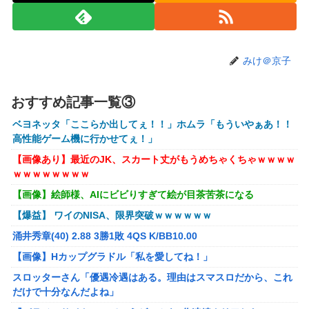
容にいいんだよね〜」→ 結果…
【画像】コスプレイヤーが死ぬ気で痩せた結果ｗｗｗｗ
【衝撃】クルタ族虐 殺の犯人、ツェリードニヒで確定！ク
みけ＠京子
ロロの演劇のせいで2人も無駄死ににwwww
オコエ瑠偉、メキシコに渡って2球団を即クビ→SNS更新が3
おすすめ記事一覧③
ヶ月間止まって消息不明に
ベヨネッタ「ここらか出してぇ！！」ホムラ「もういやぁあ！！
町の弁当屋「申し訳ないが消費税1%になったらその分商品
高性能ゲーム機に行かせてぇ！」
代を値上げするわ」
【画像あり】最近のJK、スカート丈がもうめちゃくちゃｗｗｗｗ
パパ活不倫を暴露された大物芸人さん(63)、晒されたLINEが
ｗｗｗｗｗｗｗｗ
面白すぎるｗｗｗｗｗｗｗｗｗ(画像ｱﾘ)
【画像】絵師様、AIにビビりすぎて絵が目茶苦茶になる
【悲報】黒人、卑怯すぎて炎上するｗｗｗｗ
【爆益】 ワイのNISA、限界突破ｗｗｗｗｗｗ
【悲報】有名漫画家、がんを公表「大腸癌になってしまいま
涌井秀章(40) 2.88 3勝1敗 4QS K/BB10.00
した。肝臓に転移も見られてステージ4です」
【画像】Hカップグラドル「私を愛してね！」
【ROBOT魂】 88,000のミーティアが二次も即完売なの大人
スロッターさん「優遇冷遇はある。理由はスマスロだから、これ
気すぎる…
だけで十分なんだよね」
ブラッドボーン全クリしたんだが