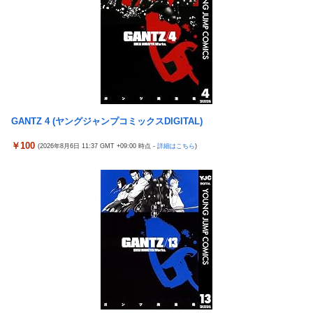
エアギアって再アニメ化したら良さそうじゃない？ ちゃんとエロ
死神のコスプレをして隣のビルの屋上から病院を眺めていた男を
さとか大暮のセンスを忠実に再現して
逮捕ｗｗｗ
涌井秀章(40) 2.88 3勝1敗 4QS K/BB10.00
【画像】コスプレイヤーが死ぬ気で痩せた結果ｗｗｗｗ
神谷玲子の新台は神ぱち!? #75【「e七つの大罪3」1回転で大当
【悲報】福岡の電車、完全にやらかす。構内アナウンスでド下ネ
たり＝速さが段違い！渾身のRUSHに神谷が挑む！！】
タを連発するｗｗｗｗｗ
【実戦報告】Lストリートファイター6の評判まとめ！ヤレる感が
【ROBOT魂】 88,000のミーティアが二次も即完売なの大人気す
微妙！？もう稼働貢献週の予想をするユーザーも！？
GANTZ 4 (ヤングジャンプコミックスDIGITAL)
ぎる…
4号機ジジイ「どんなノーマルタイプでも下皿はガッチガチがデ
【日向坂46】 かほりん、ありのままの姿・・・【藤嶌果歩1st写
フォ」←マジで無駄な事やってるよな
￥100
(2026年8月6日 11:37 GMT +09:00 時点 -
詳細はこちら
)
真集】
冷笑系パチンカスさん「フルカスは脳死？成人男子がパチンコの
【パ順位】鷹========猫-公=====檻-/==鴎=========鷲
演出に一喜一憂してる方が脳死なんよ」
（2026.8.5）
【バンダイ】「食玩」「プライズ」「ガシャポン」2026年8月発
【悲報】みのもんたさん、代表作が「クイズミリオネア」しかな
売商品【発売スケジュール】
い
【悲報】AV女優さん、キモオタチー牛弱男どもの「おはよう」に
【幽霊否定派、完全論破】幽霊がいないなら午前2時に一人で墓
ブチギレｗｗｗ
石を木刀で叩き割れるよな？ｗｗｗｗｗ
【〈物語〉シリーズ】セガ「忍野忍」「斧乃木余接」プライズフ
神谷玲子の新台は神ぱち!? #75【「e七つの大罪3」1回転で大当
ィギュア【彩色原型公開】
たり＝速さが段違い！渾身のRUSHに神谷が挑む！！】
三菱自動車、「パジェロ」の中型版・小型版も発売へ