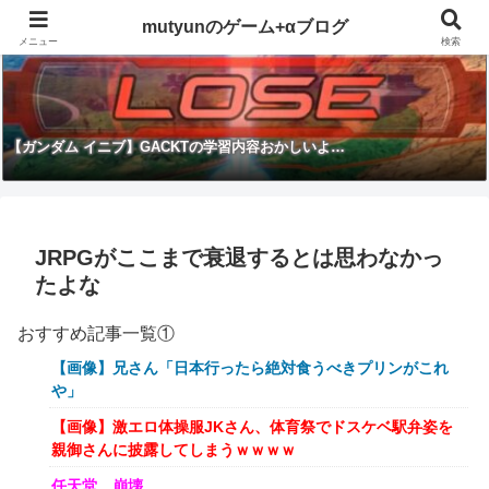
mutyunのゲーム+αブログ
メニュー
検索
【ガンダム イニブ】GACKTの学習内容おかしいよ…
JRPGがここまで衰退するとは思わなかっ
たよな
おすすめ記事一覧①
【画像】兄さん「日本行ったら絶対食うべきプリンがこれ
や」
【画像】激エロ体操服JKさん、体育祭でドスケベ駅弁姿を
親御さんに披露してしまうｗｗｗｗ
任天堂、崩壊