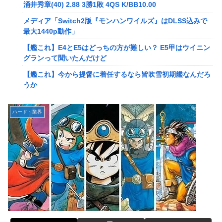
メディア「Switch2版『モンハンワイルズ』はDLSS込みで
涌井秀章(40) 2.88 3勝1敗 4QS K/BB10.00
最大1440p動作」
メディア「Switch2版『モンハンワイルズ』はDLSS込みで
【艦これ】E4とE5はどっちの方が難しい？ E5甲はウイニン
最大1440p動作」
グランって聞いたんだけど
【艦これ】E4とE5はどっちの方が難しい？ E5甲はウイニン
【艦これ】今から提督に着任するなら皆吹雪初期艦なんだろ
グランって聞いたんだけど
うか
【艦これ】今から提督に着任するなら皆吹雪初期艦なんだろ
【艦これ】バニ黒潮親潮 他
うか
中西悠理アナ 袖口からインナーチラ見え！！
【悲報】Amazon、デザイン改悪か
ハード・業界
【ポケモンGO】リモート交換って 大半が交換レート合わせ
【速報】専門家「イオンモール熊本の爆心地に”こんなも
ない奴多くね？
の”があったんだけど…」
【衝撃】クルタ族虐 殺の犯人、ツェリードニヒで確定！ク
【画像】かつて天下を獲っていたYouTuberの現在ｗｗｗｗ
ロロの演劇のせいで2人も無駄死ににwwww
【速報】熊本イオンモール、爆発の原因は『これ』の可能性
【悲報】ライター「ちいかわが反社とコラボしてた」ﾊﾟｼｬｯ
【悲報】コレコレ、月収1億円ｗｗｗそりゃ外出るのにボデ
死神のコスプレをして隣のビルの屋上から病院を眺めていた
ィガードつけるわ…
男を逮捕ｗｗｗ
【悲報】有名漫画家、がんを公表「大腸癌になってしまいま
【画像】コスプレイヤーが死ぬ気で痩せた結果ｗｗｗｗ
した。肝臓に転移も見られてステージ4です」