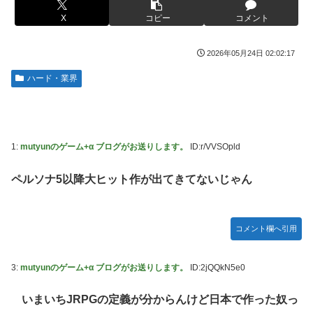
【ROBOT魂】 88,000のミーティアが二次も即完売なの大人
伊勢鈴蘭さん、コカ・コーラ愛を全力アピール！
X
コピー
コメント
気すぎる…
無期懲役、去年の仮釈放わずか４人…もう実質終身刑だった
【デレマス】 紗南「アイドルに似合うポケモン？」
2026年05月24日 02:02:17
【画像】田中みな実さん、妊娠中とは思えないヒール姿で登
ブラッドボーン全クリしたんだが
場してしまう
ハード・業界
【画像】田中みな実さん、妊娠中とは思えないヒール姿で登
【画像】令和最新版のあのちゃん、可愛過ぎてワイらにブッ
場してしまう
刺さりまくりw w w w w w
ワイ手取り15万正社員→副業でウーバーやってるんやが金が
【画像】日焼け口リの締まったお尻っていいよね！ｗｗｗｗ
ない
ｗ
1:
mutyunのゲーム+α ブログがお送りします。
ID:r/VVSOpld
株式投資、若年男性の自信喪失の原因に-6割超が「人生の敗
熊本･八代港で自衛隊の「病院船」が医療提供開始、診察と
ペルソナ5以降大ヒット作が出てきてないじゃん
者」自認
薬剤処方…被災者向け大浴場も！
【緊急】お笑いジャングルポケット斉藤慎二被告に懲役7年
【悲報】コメ農家「高市総理には愛想尽かした」売値は生産
の求刑←これ…
原価の半分以下に…肥料代や燃料代は高騰「今年でやめる」
コメント欄へ引用
農家も
【ウマ娘】セイちゃんの攻撃力を見よ！！！
【悲報】かつての「快楽天」が微妙になったわけｗｗｗｗｗ
【悲報】人気配信者「はっきり言う、ジャングリア沖縄ほん
3:
mutyunのゲーム+α ブログがお送りします。
ID:2jQQkN5e0
とーーーーーーーーにおもんない！！！！」→炎上
【有能】政府「トラックはサービスエリア利用有料化すれば
サボらず走るし流問題解決じゃね？」
いまいちJRPGの定義が分からんけど日本で作った奴っ
海外「全部日本の真似だったのか…」 日本の普通のテレビ