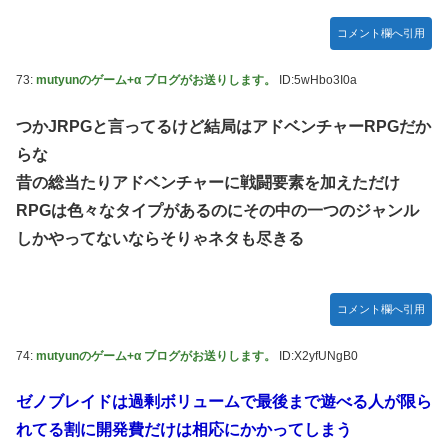
コメント欄へ引用
73:
mutyunのゲーム+α ブログがお送りします。
ID:5wHbo3I0a
つかJRPGと言ってるけど結局はアドベンチャーRPGだか
らな
昔の総当たりアドベンチャーに戦闘要素を加えただけ
RPGは色々なタイプがあるのにその中の一つのジャンル
しかやってないならそりゃネタも尽きる
コメント欄へ引用
74:
mutyunのゲーム+α ブログがお送りします。
ID:X2yfUNgB0
ゼノブレイドは過剰ボリュームで最後まで遊べる人が限ら
れてる割に開発費だけは相応にかかってしまう