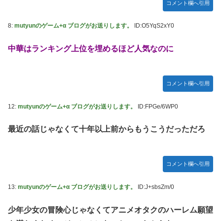
コメント欄へ引用
かDL版選ぶ理由だわとかなんなんアホなのか
【ウマ娘】夜に食べるアイスおいち！「きーん」ってする
8:
mutyunのゲーム+α ブログがお送りします。
ID:O5YqS2xY0
ち。
中華はランキング上位を埋めるほど人気なのに
【にじさんじ】本日20時から、ののはとあゆゆでコラボ！
広島県知事ら「核抑止論、根本的におかしい。軍拡競争を助
長し世界を不安定化させるだけ」
コメント欄へ引用
部屋作りゲーム、確率で出現するイカを見るとクラッシュす
る不具合が発生
12:
mutyunのゲーム+α ブログがお送りします。
ID:FPGe/6WP0
積水ハウス「地面師に55億円騙し取られた…」ワイ「はえー
最近の話じゃなくて十年以上前からもうこうだっただろ
かわいそう…会社滅茶苦茶やろなぁ」
【激震】韓国人「韓国サッカー協会、W杯・五輪で複数回の
性接待を行い審判を買収していたことが発覚…（ﾌﾞﾙﾌﾞﾙ」＝
コメント欄へ引用
韓国の反応
【元NMB48】安部若菜、卒業して早くもお酒解禁
13:
mutyunのゲーム+α ブログがお送りします。
ID:J+sbsZm/0
冨里奈央ちゃん、罰ゲームのセミをずっと気にしてたｗ【乃
木坂46】
少年少女の冒険心じゃなくてアニメオタクのハーレム願望