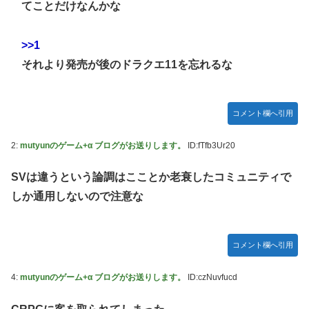
番組が最新SNSの数十年先を行っていたと話題に
てことだけなんかな
ジャグラーやってる奴ってヤバいの多すぎじゃね？？？
【艦これ】これがラ級ちゃんの水着modeか・・・！
今季もタイトル獲得を目指すFC町田ゼルビア黒田剛監督が
抱負を語る
>>1
ぐらんぶる Season 3 第5話 感想：耕平がタレントの替え玉
に！奇行にはちゃんと意味があった！
それより発売が後のドラクエ11を忘れるな
竹﨑由佳アナ ピタパンのお尻！！
【ウマ娘】セイちゃんの攻撃力を見よ！！！
コメント欄へ引用
【画像】島田フミカネ先生、ひたすらエッチな絵を上げ続け
る存在になってしまう
2:
mutyunのゲーム+α ブログがお送りします。
ID:fTfb3Ur20
【ウマ娘】（悲報）ナイスネイチャ、討ち取られる
SVは違うという論調はこことか老衰したコミュニティで
【画像あり】ワイ、今更SSSS.GRIDMANを観賞するも面白
しか通用しないので注意な
過ぎて今まで観てなかったを後悔する…
【バンダイ】「食玩」「プライズ」「ガシャポン」2026年8
月発売商品【発売スケジュール】
コメント欄へ引用
【悲報】AV女優さん、キモオタチー牛弱男どもの「おはよ
う」にブチギレｗｗｗ
4:
mutyunのゲーム+α ブログがお送りします。
ID:czNuvfucd
【〈物語〉シリーズ】セガ「忍野忍」「斧乃木余接」プライ