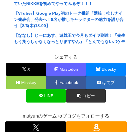
ていたNIKKEを初めてやってみるぞ！！！
【VTuber】Google Play初のトーク番組「選抜！推しナイ
ン発表会」発表へ！8名が推しキャラクターの魅力を語り合
う【8/6(木)18:00】
【ななし】じーにあす、遊戯王で今月もダイヤ到達！『先生
もう笑うしかなくなっとりますやん』『とんでもないバケモ
ンを産み出してしまった』
シェアする
メディア「Switch2版『モンハンワイルズ』はDLSS込みで
最大1440p動作」
X
Mastodon
Bluesky
【艦これ】E4とE5はどっちの方が難しい？ E5甲はウイニン
グランって聞いたんだけど
Misskey
Facebook
はてブ
【艦これ】今から提督に着任するなら皆吹雪初期艦なんだろ
うか
LINE
コピー
【悲報】映画館の客、ほぼバイオテロレベルのやらかしで観
客が避難する事態にｗｗｗｗ
mutyunのゲーム+αブログをフォローする
【悲報】風俗嬢やってる女の末路ｗｗｗｗｗｗｗｗｗｗｗ
【警告】社会人「スムージーにキウイ皮ごと入れよ。これ美