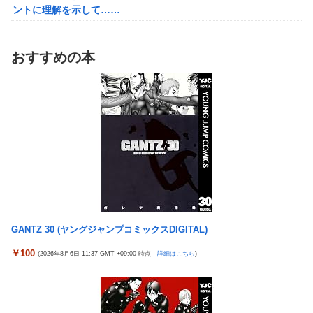
32歳女が逮捕
ントに理解を示して……
今年3月のベントレーひき逃げ事件で逮捕された男、韓国籍だっ
【草】アル中「水飲みたくない！」 グラス「はい転倒」
た模様…自称インフルエンサー→実際はフェラーリの見積もりだ
「こんな事になるんやから強制置き配は止めておくべき」とユー
け投稿など嘘だらけｗｗｗｗｗｗｗｗ
おすすめの本
ザーがドン引き、UberEatsが導入した強制置き配が起こしたの
【悲報】桐谷さん「人生かけて7億円貯めたのにガンで死ぬか
は……
も。もっと素直に遊べばよかった。」
女さん、ワンピースグッズを大量注文→全キャンセルで逮捕ｗｗ
れいわ新選組、党名変更を発表 新党名は...
ｗ
精神科に通院してるけど「ヤンキー・ギャル・体育会系・茶髪や
【日向坂46】 かほりん、ありのままの姿・・・【藤嶌果歩1st写
金髪の人」を待合室で一度も見たことない
真集】
ミヤネ屋に出演した左派の社会学者、イオン爆発事故の例のテナ
【画像】スト6に彗星の如く現れたフィリピン人キャラが可愛す
ントに理解を示して……
ぎると話題に！
【草】アル中「水飲みたくない！」 グラス「はい転倒」
周囲の人「おい見ろよ…」「一人で来てんのかな…？ｗ」「腹で
「こんな事になるんやから強制置き配は止めておくべき」とユー
けーｗ」一人焼肉ワイ「……ッ…！」
GANTZ 30 (ヤングジャンプコミックスDIGITAL)
ザーがドン引き、UberEatsが導入した強制置き配が起こしたの
【衝撃】ワイ、偏差値30台の高校に入学した結果ｗｗｗｗｗｗｗ
は……
￥100
(2026年8月6日 11:37 GMT +09:00 時点 -
詳細はこちら
)
ｗｗｗ
【衝撃】クルタ族虐 殺の犯人、ツェリードニヒで確定！クロロの
【悲報】ワンダンス作者「手書きでダンスアニメ描いてみまし
演劇のせいで2人も無駄死ににwwww
た」←アニメの当てつけにしか見えないと話題に
【悲報】ライター「ちいかわが反社とコラボしてた」ﾊﾟｼｬｯ