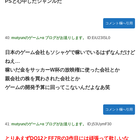
PSと心中したジャンルだ
コメント欄へ引用
40:
mutyunのゲーム+α ブログがお送りします。
ID:EiU23ISL0
日本のゲーム会社もソシャゲで稼いでいるはずなんだけど
ねえ…
稼いだ金をサッカーW杯の放映権に使った会社とか
親会社の株を買わされた会社とか
ゲームの開発予算に回ってこないんだよなあ笑
コメント欄へ引用
41:
mutyunのゲーム+α ブログがお送りします。
ID:j53UymF30
とりあえずDQ12とFF7Rの3作目には頑張って欲しいな