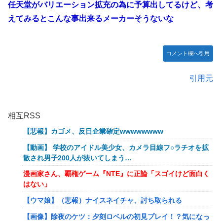
任天堂がバリエーション拡充の為に予算出してるけど、考
えてみるとこんな事出来るメーカーそうないな
コメント欄へ引用
引用元
相互RSS
【悲報】カゴメ、反日企業確定wwwwwwww
【動画】 学校のアイドル美少女、カメラ目線フ○ラチオを拡
散され男子200人が抜いてしまう…
漫画家さん、覇権ゲーム『NTE』に正論「スゴイけど面白く
はない」
【ウマ娘】（悲報）ナイスネイチャ、討ち取られる
【画像】除夜のケツ：夕刻ロベルの初見プレイ！？気になっ