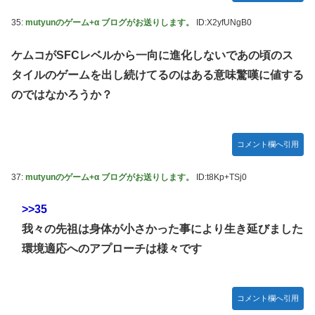
35:
mutyunのゲーム+α ブログがお送りします。
ID:X2yfUNgB0
ケムコがSFCレベルから一向に進化しないであの頃のス
タイルのゲームを出し続けてるのはある意味驚嘆に値する
のではなかろうか？
コメント欄へ引用
37:
mutyunのゲーム+α ブログがお送りします。
ID:t8Kp+TSj0
>>35
我々の先祖は身体が小さかった事により生き延びました
環境適応へのアプローチは様々です
コメント欄へ引用