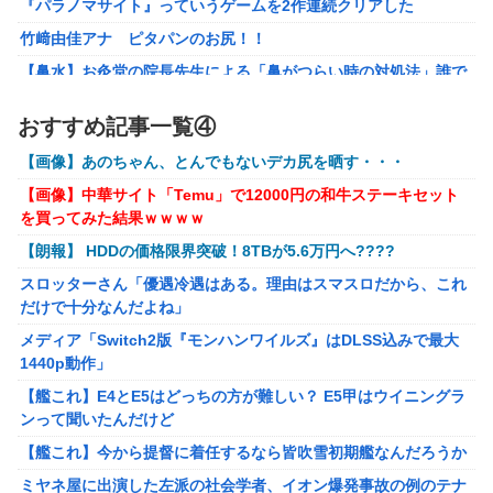
『パラノマサイト』っていうゲームを2作連続クリアした
【ナイトレイン】 舐め腐ったネタビルドで床舐めしまくる
竹﨑由佳アナ ピタパンのお尻！！
「俺って面白いやろ？」みたいな寒い奴
【鼻水】お灸堂の院長先生による「鼻がつらい時の対処法」誰で
【ウルトラQ】 「ナメゴン」とかいうシリーズ初の宇宙怪獣
も簡単にできると話題に
【画像】『金田一少年の事件簿』で好きな死体ランキング１
おすすめ記事一覧④
メディア「Switch2版『モンハンワイルズ』はDLSS込みで最大
位がこちら！
1440p動作」
【画像】あのちゃん、とんでもないデカ尻を晒す・・・
【ウマ娘】夜に食べるアイスおいち！「きーん」ってする
【艦これ】E4とE5はどっちの方が難しい？ E5甲はウイニングラ
【画像】中華サイト「Temu」で12000円の和牛ステーキセット
ち。
ンって聞いたんだけど
を買ってみた結果ｗｗｗｗ
【にじさんじ】本日20時から、ののはとあゆゆでコラボ！
【艦これ】今から提督に着任するなら皆吹雪初期艦なんだろうか
【朗報】 HDDの価格限界突破！8TBが5.6万円へ????
【ライザのアトリエ】キューズQ「ライザ(ライザリン・シュタウ
部屋作りゲーム、確率で出現するイカを見るとクラッシュす
スロッターさん「優遇冷遇はある。理由はスマスロだから、これ
ト)ウェディングStyle」フィギュア【予約開始】
る不具合が発生
だけで十分なんだよね」
【〈物語〉シリーズ】セガ「忍野忍」「斧乃木余接」プライズフ
メディア「Switch2版『モンハンワイルズ』はDLSS込みで最大
ィギュア【彩色原型公開】
1440p動作」
【バンダイ】「食玩」「プライズ」「ガシャポン」2026年8月発
【艦これ】E4とE5はどっちの方が難しい？ E5甲はウイニングラ
売商品【発売スケジュール】
ンって聞いたんだけど
結婚相談所職員さん、子なし女にド正論を述べてしまう…
【艦これ】今から提督に着任するなら皆吹雪初期艦なんだろうか
週間少年ジャンプのグッズ(43億円分)を注文してキャンセルした
ミヤネ屋に出演した左派の社会学者、イオン爆発事故の例のテナ