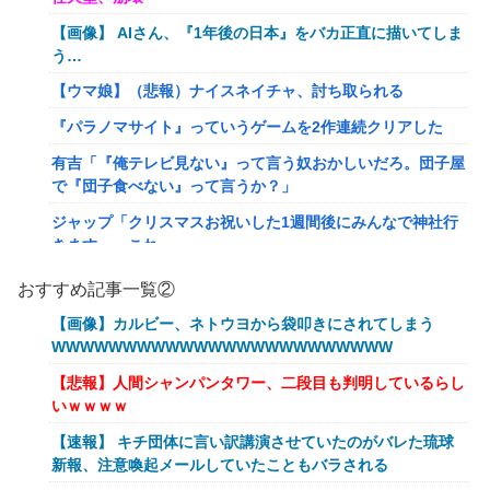
【画像】 AIさん、『1年後の日本』をバカ正直に描いてしま
う…
【ウマ娘】（悲報）ナイスネイチャ、討ち取られる
『パラノマサイト』っていうゲームを2作連続クリアした
有吉「『俺テレビ見ない』って言う奴おかしいだろ。団子屋
で『団子食べない』って言うか？」
ジャップ「クリスマスお祝いした1週間後にみんなで神社行
きます」←これ
【画像】令和最新版のあのちゃん、可愛過ぎてワイらにブッ
おすすめ記事一覧②
刺さりまくりw w w w w w
【画像】カルビー、ネトウヨから袋叩きにされてしまう
オワコン扱いされていたデジモンさん、令和に全盛期を超え
WWWWWWWWWWWWWWWWWWWWWWWW
る利益を生み出していた
【悲報】人間シャンパンタワー、二段目も判明しているらし
【爆笑ｗ】バッグひったくりを試みた男、バイクを盗られ
いｗｗｗｗ
る！
【速報】 キチ団体に言い訳講演させていたのがバレた琉球
【動画】新型のさすまた、限界突破www
新報、注意喚起メールしていたこともバラされる