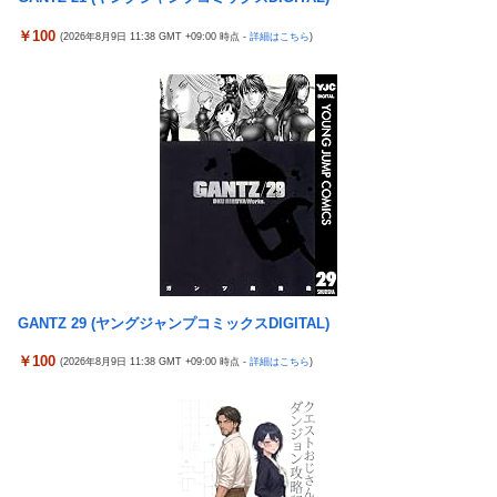
中国「大洪水！」三峡ダム「13基の水門開放（爆量放流」中国都
サイバスターが一番輝いてたスパロボ
市「三峡上流で豪雨！（三峡下流で水害」長江と黄河「同時氾濫
￥100
(2026年8月9日 11:38 GMT +09:00 時点 -
詳細はこちら
)
危機」台風13号「中国本土...
サイバスターが一番輝いてたスパロボ
【マスコミ妄想】女性セブンさん、高市憎しが極まりすぎたの
モバＰ「アイドルにセクハラをします」
か、過去一級の低俗な「支持率下げてやる」記事を配信してしま
【白バラ案件】高級豆腐ワイ「150g×2丁で250円か…高いけど美
う 想像の10倍低俗
味そうだし一丁買ってみるか！」
【辺野古転覆】生徒遺族、全容解明求め「再発防止を求める会」
設立
「これを肯定的に書くとか頭がどうかしてるのか？」と某メディ
アの焚書称賛記事にツッコミ殺到、自分で本屋を作るとかそうい
う話かと思ったら……
発電方法がいまだに「タービンを回す」しかない理由ｗｗｗｗ
GANTZ 29 (ヤングジャンプコミックスDIGITAL)
昭和戦隊のロボデザイン、配信で追って見ると…
￥100
(2026年8月9日 11:38 GMT +09:00 時点 -
詳細はこちら
)
【動画】 可愛い元気なバイトの女の子！ホテルへ。寝ている彼女
のマ●コをそーっとイジイジ 笑
タトゥー彫り師さん「刺青入れてる奴は全員バカです」→30万再
生ｗｗｗｗｗｗ
【悲報】「美人すぎる県警本部長」失職ｗｗｗｗｗｗｗｗｗ