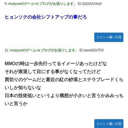
9:
mutyunのゲーム+α ブログがお送りします。
ID:ZpDDA4Xa0
ヒョンソクの会社シフトアップの事だろ
コメント欄へ引用
11:
mutyunのゲーム+α ブログがお送りします。
ID:awwM3zTP0
MMOの時は一歩先行ってるイメージあったけどな
それが衰退して目にする事がなくなってたけど
買切りのゲームだと最近の紅の砂漠とステラブレードくら
いしか知らないな
日本の技術低いというより構想が小さいと言うかみみっち
いと言うか
コメント欄へ引用