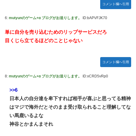
【種運命】ネオが結局よく分からないまま新しい映画が終わ
コメント欄へ引用
った後ももやもやしてる
6:
mutyunのゲーム+α ブログがお送りします。
ID:bAPVFJK70
乃木坂ど新規の5期オタさんってもしかして、賀喜遥香のイ
ンスタフォロワー初動が大して伸びないと思ってませんでし
た？24h16.3万でぶっちぎりですよ笑
単に自分を売り込むためのリップサービスだろ
目くじら立てるほどのことじゃない
焦げだらけの業務用鉄板が水と蒸気で鏡のようにピカピカに
「味が全部流れていく！」【海外の反応】
YAC卒業の日
コメント欄へ引用
【画像あり】ロピアのパワー全開おにぎり「444円」がコチ
ラｗｗｗｗｗ
8:
mutyunのゲーム+α ブログがお送りします。
ID:xCRD5vRp0
【NMB48】坂下真心期待できそう
>>6
賀喜遥香 ｢さくちゃんはちいかわ｣ 遠藤さくら ｢かっきーは
日本人の自分達を卑下すれば相手が喜ぶと思ってる精神
ハチワレ｣【乃木坂46】
はマジで海外だとそのまま受け取られること理解してな
い馬鹿いるよな
神谷とかまんまそれ