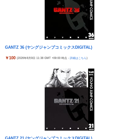
タトゥー彫り師さん「刺青入れてる奴は全員バカです」→30万再
【画像】女優・水崎綾女、R-15指定映画で乳首解禁、しかもピン
生ｗｗｗｗｗｗ
と立ってる
【悲報】「美人すぎる県警本部長」失職ｗｗｗｗｗｗｗｗｗ
シカ「全部喰った」 祭り中止
本屋に現れた異臭＆浮浪者風の男、ペタンコのボストンバッグを
チェリ男の悠遊自適 #608【オススメを選ぶ時の注意点！？】
パンパンにして無会計で退店！Gメンに確保され「なんで？」と
THE NEUTRALのしげるさんのパチンココラボイベント動画が公
本気で困惑ｗｗｗ
開される！めっちゃ楽しそうだな！！！
GANTZ 36 (ヤングジャンプコミックスDIGITAL)
【熊本地震】 発生後に居酒屋店内から温泉が吹き出す ← これ前
なんでパチンコってこんな回らなくなったんだろうな…源さんと
触れじゃね？
￥100
(2026年8月9日 11:38 GMT +09:00 時点 -
詳細はこちら
)
かUCの時って1000円25ぐらい回ったもんな
【画像】 素人美女さん、エ○チなビデオに出演した結果ｗｗｗｗ
【悲報】女さん、歩行者を轢いた挙句、道路に倒れてどえらいこ
ｗｗ
とになってしまうw w w w w w w
【試合実況】西武２軍スタメン 先発:杉山遙希（2026.8.9）
海外「日本人はなんて気高いんだ！」 英高級紙も驚愕した極限の
欧州「日本だけ反則だろ…」 世界の『日本びいき』にヨーロッパ
中の日本人の姿に世界が衝撃
全土から不満の声
【画像】このLINEでなんで女が怒ってるのか分かんない奴はモテ
芸能人 「車の任意保険は強制にしろ、保険にも入れないヤツは運
ない奴確定らしい←お前らは勿論わかるよな？？？？？？？
転すんな！法律を改正しろ！！」
中国「大洪水！」三峡ダム「13基の水門開放（爆量放流」中国都
【J2第1節 鳥栖×甲府】鳥栖が好相性の甲府に2-0快勝で5年ぶり
市「三峡上流で豪雨！（三峡下流で水害」長江と黄河「同時氾濫
開幕白星！田中雄大は古巣に恩返しPK弾
危機」台風13号「中国本土...
【ウマ娘】武さんが引退したらウマ娘に実装されそう
GANTZ 21 (ヤングジャンプコミックスDIGITAL)