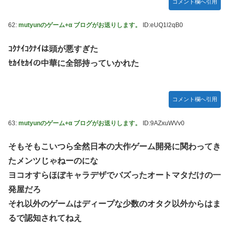
コメント欄へ引用
62:
mutyunのゲーム+α ブログがお送りします。
ID:eUQ1l2qB0
ｺｸﾅｲｺｸﾅｲは頭が悪すぎた
ｾｶｲｾｶｲの中華に全部持っていかれた
コメント欄へ引用
63:
mutyunのゲーム+α ブログがお送りします。
ID:9AZxuWVv0
そもそもこいつら全然日本の大作ゲーム開発に関わってき
たメンツじゃねーのにな
ヨコオすらほぼキャラデザでバズったオートマタだけの一
発屋だろ
それ以外のゲームはディープな少数のオタク以外からはま
るで認知されてねえ