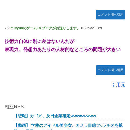
コメント欄へ引用
76:
mutyunのゲーム+α ブログがお送りします。
ID:/29ec1+cd
技術力自体に別に差はないんだが
表現力、発想力あたりの人材的なところの問題が大きい
コメント欄へ引用
引用元
相互RSS
【悲報】カゴメ、反日企業確定wwwwwwww
【動画】 学校のアイドル美少女、カメラ目線フ○ラチオを拡