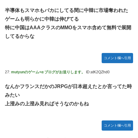
半導体もスマホもバカにしてる間に中韓に市場奪われた
ゲームも明らかに中韓は伸びてる
特に中国はAAAクラスのMMOをスマホ含めて無料で展開
してるからな
コメント欄へ引用
27:
mutyunのゲーム+α ブログがお送りします。
ID:atK2QZhd0
なんかフランスだかのJRPGが日本超えたとか言ってた時
みたい
上澄みの上澄み見ればそうなのかもね
コメント欄へ引用