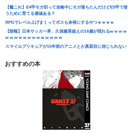
うために育てる価値ある？
【艦これ】E4甲モガ切って攻略中にモガ落ちたんだけどE5甲で使
うために育てる価値ある？
RPGでレベル上げまくってボスも余裕にするやつｗｗｗｗ
RPGでレベル上げまくってボスも余裕にするやつｗｗｗｗ
【泣】年配夫婦が営む中華屋さん、休業を知らせる貼り紙に応援
コメントが続々と
【朗報】日本サッカー界、久保建英超えの16歳が現れるw w w w
w w w w w w w w w w w w w
【画像】森高千里（18）「私がオバさんになったらミニスカート
は無理よ」→現在ｗｗｗｗ
スマイルプリキュアが15年前のアニメとか真面目に信じられない
んだけど
【悲報】ワイ「半沢直樹みたいな銀行員カッコいい」銀行員の友
人「あんな奴居ねえよ」
【愕然】自称グルメ「やっぱりフグ刺しは旨い！ｗ」 ワイ「あ
おすすめの本
のさ・・・」 →
シカ「ヒマワリ全部喰った」 郡山布引風の高原まつり中止
【悲報】メイドインアビスの主題歌、ホロライブに決まって大炎
【画像あり】居酒屋「6人で長居して会計4939円！喋りたいだけ
上wwwww
なら公園に行ってくれ（怒」
【朗報】女子高 生レイヤー、臭いやつに苦言 「洋服は一回全部
【悲報】ちいかわ作者さん、「総額30億超」の大豪邸を建て
熱湯につけよう！洗濯機はキッチンハイター薄めた水で一回まわ
る！？ｗｗｗｗｗ
そう！」
【鼻水】お灸堂の院長先生による「鼻がつらい時の対処法」誰で
【悲報】高市内閣、消費税1％表明でも支持率下落 →ついに６割
も簡単にできると話題に
割れ
【悲報】高市内閣、消費税1％表明でも支持率下落 →ついに６割
日本の防衛白書、ついに青春アニメ化ｗｗｗ 国防を語る本なのに
割れ