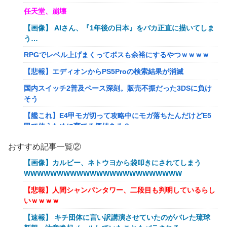
任天堂、崩壊
【画像】 AIさん、『1年後の日本』をバカ正直に描いてしま
う…
RPGでレベル上げまくってボスも余裕にするやつｗｗｗｗ
【悲報】エディオンからPS5Proの検索結果が消滅
国内スイッチ2普及ペース深刻。販売不振だった3DSに負け
そう
【艦これ】E4甲モガ切って攻略中にモガ落ちたんだけどE5
甲で使うために育てる価値ある？
RPGでレベル上げまくってボスも余裕にするやつｗｗｗｗ
おすすめ記事一覧②
【艦これ】でもイベントのたびに思うんだ 空母機動部隊っ
【画像】カルビー、ネトウヨから袋叩きにされてしまう
てクソだわ！
WWWWWWWWWWWWWWWWWWWWWWWW
【衝撃】葬儀屋「火葬プランはどうなさいますか？」ワイ喪
【悲報】人間シャンパンタワー、二段目も判明しているらし
主「直葬で(即答)」→結果ァw w w w w w w w w w
いｗｗｗｗ
イーロン・マスク「中国のロボットはデタラメで遠隔操作し
【速報】 キチ団体に言い訳講演させていたのがバレた琉球
てるだけ」