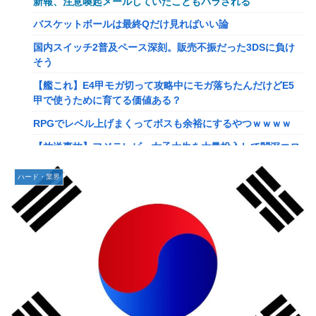
新報、注意喚起メールしていたこともバラされる
【画像】このLINEでなんで女が怒ってるのか分かんない奴
バスケットボールは最終Qだけ見ればいい論
はモテない奴確定らしい←お前らは勿論わかるよ
国内スイッチ2普及ペース深刻。販売不振だった3DSに負け
な？？？？？？？
そう
【動画】高校生さん、文化祭でコーヒーカップを作って大盛
【艦これ】E4甲モガ切って攻略中にモガ落ちたんだけどE5
りあがり←なんかどっかで見たことあると話題に
甲で使うために育てる価値ある？
【NGS】LG5「レアレンス」シリーズが強すぎると話題に
RPGでレベル上げまくってボスも余裕にするやつｗｗｗｗ
【アプグレも約束】
【放送事故】フジテレビ、女子大生を大量投入して闇深エロ
【ｗ】長年育てやっと蕾がつき楽しみにしてたら動物の死肉
番組ｗｗｗｗ
に擬態（外観・腐肉臭）する花が！
ハード・業界
【悲報】坂口杏里を家に住ませてあげた結果ｗｗｗｗ
『ゼルダの伝説』ゼルダ姫とリンクって毎回結ばれずに別の
相手と子孫を残してるって本当…？
【悲報】女性配信者「アスペの検査してみた…みんなこれわ
かるの？」
韓国人「英メディアや海外各社も一斉に韓国サッカー協会を
巡る過去の不祥事を報道！」→「国際的な信用失墜の危
【画像】20年前のAV、キチガイすぎるwwwwww
機‥」
【画像】女さん、ミニ過ぎる浴衣を着た写真を投稿して叩か
【画像】廃墟化したレンタルビデオ屋、そのまま時が止まっ
れるｗｗｗｗ
てしまっていると話題にｗｗｗｗ
【朗報】菅直人元総理、再評価されるｗｗｗｗｗｗｗｗｗｗ
【悲報】女性配信者「アスペの検査してみた…みんなこれわ