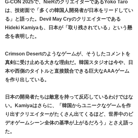
な？？？？？？？
G-CON 2025で、NieRのクリエイターであるYoko Taro
炎上 もう何回目だよ…
は、技術面で「多くの韓国人開発者が日本をリードしてい
海外「日本なんて行くんじゃなかった…」 日本を知ってし
【試合実況】西武２軍スタメン 先発:杉山遙希（2026.8.9）
まったディズニー信者、帰国後『本家』に失望する事態に
る」と語った。Devil May Cryのクリエイターである
芸能人 「車の任意保険は強制にしろ、保険にも入れないヤ
【艦これ】ひみつの通り道 他
Hideki Kamiyaも、日本が「取り残されている」という懸
ツは運転すんな！法律を改正しろ！！」
念を表明した。
LIAR GAME -ライアーゲーム- 第17話 感想：秋山さんの逆
【J2第1節 鳥栖×甲府】鳥栖が好相性の甲府に2-0快勝で5年
転の策がバレちゃった！
ぶり開幕白星！田中雄大は古巣に恩返しPK弾
Crimson Desertのようなゲームが、そうしたコメントを
【画像】エチビデ女優さん、番組の企画でハッスルしすぎて
しまうｗｗｗｗｗｗ
真剣に受け止める大きな理由だ。韓国スタジオは今や、日
【ウマ娘】わたしの全力受け止めて♡ ←「またへんないき
本や西側のタイトルと直接競合できる巨大なAAAゲーム
ものがふえてる…」
を作り出している。
【悲報】人気プロゲーマーと結婚したグラドル、息子の「自
閉スペクトラム症」診断にショックで泣く
日本の開発者たちは敵意を持って反応しているわけではな
海外「全部日本の真似だったのか…」 日本の普通のテレビ
い。Kamiyaはさらに、「韓国からユニークなゲームを作
番組が最新SNSの数十年先を行っていたと話題に
り出すクリエイターがたくさん出てくるほど、世界中のビ
【ウマ娘】ジェンティル「そろそろ狩るわ...♥」
デオゲームシーン全体の基準が上がるだろう」とさえ語っ
【エ●漫画】乱交物のエ●漫画←これｗｗｗ
た。