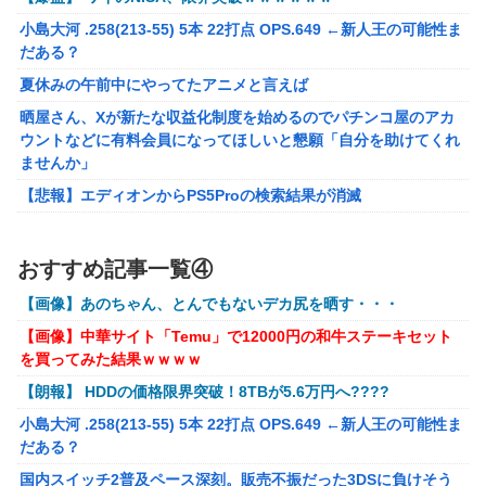
受けた結果 →
小島大河 .258(213-55) 5本 22打点 OPS.649 ←新人王の可能性ま
「テイルズオブシンフォニア リマスター」発売日が2/16に
だある？
決定！最新の「発売日告知トレーラー」も公開！
夏休みの午前中にやってたアニメと言えば
実際『ゼルダ 時オカ』→『風タク』の時の空気感を知りた
晒屋さん、Xが新たな収益化制度を始めるのでパチンコ屋のアカ
い
ウントなどに有料会員になってほしいと懇願「自分を助けてくれ
ませんか」
昭和戦隊のロボデザイン、配信で追って見ると…
【悲報】エディオンからPS5Proの検索結果が消滅
【画像】 キャミイの18万円の最新フィギュア、ガチで作り
込みがエグすぎる
【画像】アイドルにしか見えないセクシー女優さんが話題になる
ｗｗｗｗｗｗ
【にじさんじ】委員長、Claude Codeまで手出してるん
おすすめ記事一覧④
※ガンダム ガンキャノン ガンタンク ガン○○○ ←一番違和
か…『もう何でも作れそうやな』
【画像】あのちゃん、とんでもないデカ尻を晒す・・・
感ないV作戦の4機目を考えた奴が優勝
モバＰ「アイドルにセクハラをします」
【画像】中華サイト「Temu」で12000円の和牛ステーキセット
【オリジナル可動フィギュア】WIND TOYS「タイタン スーパー
【画像】漫画・アニメの「武人系敵幹部」に付きまといがち
を買ってみた結果ｗｗｗｗ
アクションマッスルボディ」可動フィギュア各種【予約開始】
な疑問ｗｗｗｗ
【朗報】 HDDの価格限界突破！8TBが5.6万円へ????
【重音テト】コナミデフォルメフィギュア「重音テト 通常衣装
【種運命】ネオが結局よく分からないまま新しい映画が終わ
Ver.」「重音テト SV衣装Ver.」【彩色原型公開】
小島大河 .258(213-55) 5本 22打点 OPS.649 ←新人王の可能性ま
った後ももやもやしてる
だある？
国内スイッチ2普及ペース深刻。販売不振だった3DSに負けそう
国内スイッチ2普及ペース深刻。販売不振だった3DSに負けそう
【艦これ】E4甲モガ切って攻略中にモガ落ちたんだけどE5甲で使