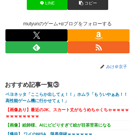
LINE
コピー
【画像】坂口杏里、逃走してウ●カスまで晒されるｗｗｗｗ
ｗ
mutyunのゲーム+αブログをフォローする
【動画】甲子園の女性審判、大誤審で炎上
【画像】キングダムの河了貂、「あったけぇ壁」に引き続き
更に味方をぶっ殺す作戦を実行する
トランプ「イランが核兵器を作れば、イタリアを2分で消滅
させる」メローニ「核を持っている国で実際に使ったアホは
アメリカだけｗ」
みけ＠京子
一般作だけどエロいシーンがあって、妙にムラムラしてしま
った作品
おすすめ記事一覧③
【悲報】女性配信者「アスペの検査してみた…みんなこれわ
ベヨネッタ「ここらか出してぇ！！」ホムラ「もういやぁあ！！
かるの？」
高性能ゲーム機に行かせてぇ！」
【放送事故】フジテレビ、女子大生を大量投入して闇深エロ
【画像あり】最近のJK、スカート丈がもうめちゃくちゃｗｗｗｗ
番組ｗｗｗｗ
ｗｗｗｗｗｗｗｗ
【悲報】坂口杏里を家に住ませてあげた結果ｗｗｗｗ
【画像】絵師様、AIにビビりすぎて絵が目茶苦茶になる
【画像】女性、『大人のおもちゃ』を入れたままMRI検査を
【爆益】 ワイのNISA、限界突破ｗｗｗｗｗｗ