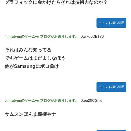
グラフィックに金かけたらそれは技術力なのか？
【悲報】 めっちゃカメレオンさん、早速パクリゲーが任天
堂ストアに登場してしまう……
やる夫のダンジョン運営記183-雑談所ネタ118 懺悔小ネタ
コメント欄へ引用
「創刻のファイアホイール」+埋めネタ「ファイアホイール
TCG・その後」
4:
mutyunのゲーム+α ブログがお送りします。
ID:wFocOETY0
【にじさんじ】委員長、Claude Codeまで手出してるん
か…『もう何でも作れそうやな』
それはみんな知ってる
やる夫「催眠アプリを手に入れたんだけど……これ必要だっ
でもゲームはまだましなほう
た？」 第29話
他がSamsungにボロ負け
【悲報】エルデンリング始めたけど難しい
モバＰ「アイドルにセクハラをします」
コメント欄へ引用
【画像】漫画・アニメの「武人系敵幹部」に付きまといがち
な疑問ｗｗｗｗ
5:
mutyunのゲーム+α ブログがお送りします。
ID:pq20CGnjd
おでこ封印！中村アン、“前髪あり”の新ヘアスタイルに「新
サムスンほんま覇権やナ
鮮でたまらん」の声【画像】
BYDの軽EV「ラッコ」受注が700台超 7月販売は125台