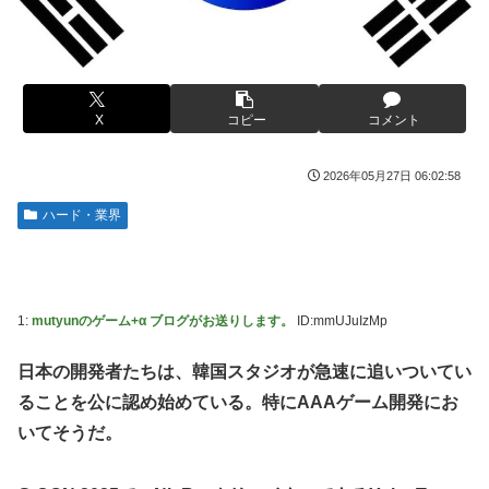
ｗｗｗｗｗｗｗｗ
かるの？」
【画像】このLINEでなんで女が怒ってるのか分かんない奴
【画像】ハンターハンターさん、ガチで最強の新能力を登場
はモテない奴確定らしい←お前らは勿論わかるよ
させてしまうｗｗｗｗｗｗｗ
な？？？？？？？
【画像】週刊少年マガジン、限界突破
X
コピー
コメント
海外「日本は戦勝国なんだよ」 戦後の日本人の特別な生き
様に各国から称賛の声
「テイルズオブシンフォニア リマスター」発売日が2/16に
決定！最新の「発売日告知トレーラー」も公開！
2026年05月27日 06:02:58
【悲報画像】イキリたい年頃の中学生さん、和彫を入れて人
生終了へ←これw w w w w w
やる夫のダンジョン運営記189-雑談所ネタ 第123話「なぜな
ハード・業界
にキャス狐さん・世界改変」
実際『ゼルダ 時オカ』→『風タク』の時の空気感を知りた
い
実際『ゼルダ 時オカ』→『風タク』の時の空気感を知りた
い
【画像】サンモニの女子アナさん、日曜の朝から素材を提供
1:
mutyunのゲーム+α ブログがお送りします。
ID:mmUJuIzMp
してしまう
【悲報】女さん、歩行者を轢いた挙句、道路に倒れてどえら
いことになってしまうw w w w w w w
【画像】スト6に彗星の如く現れたフィリピン人キャラが可
日本の開発者たちは、韓国スタジオが急速に追いついてい
愛すぎると話題に！
海外「日本人はなんて気高いんだ！」 英高級紙も驚愕した
ることを公に認め始めている。特にAAAゲーム開発にお
極限の中の日本人の姿に世界が衝撃
【動画】タイのティパンコーン王子が日本人女性とデート
いてそうだ。
か？
【画像】このLINEでなんで女が怒ってるのか分かんない奴
はモテない奴確定らしい←お前らは勿論わかるよ
【悲報】『メイドインアビス』主題歌にVTuber起用→また