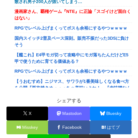
散され男子200人が抜いてしまう…
漫画家さん、覇権ゲーム『NTE』に正論「スゴイけど面白く
はない」
RPGでレベル上げまくってボスも余裕にするやつｗｗｗｗ
国内スイッチ2普及ペース深刻。販売不振だった3DSに負け
そう
【艦これ】E4甲モガ切って攻略中にモガ落ちたんだけどE5
甲で使うために育てる価値ある？
RPGでレベル上げまくってボスも余裕にするやつｗｗｗｗ
【うおむすめ】ニジマス、サワラが1番美味しくなる食べ方
を公開『西京焼きめっっっちゃ美味いよね！』『赤味噌なん
ですね』
シェアする
【ななし】ねるちゃん「おじさんたち～！もりもり食べて元
気だすのよ～」
X
Mastodon
Bluesky
【にじさんじ】ソフィ、バッターボックスに立ってみた『え
Misskey
Facebook
はてブ
えフォームや』『打球の伸びがすごい』
【画像】株の暴落を描いた漫画、ガチで怖いwwwww