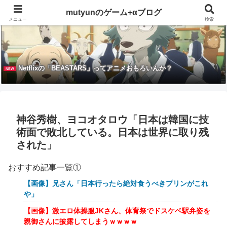
mutyunのゲーム+αブログ
メニュー
検索
Netflixの「BEASTARS」ってアニメおもろいんか？
NEW
神谷秀樹、ヨコオタロウ「日本は韓国に技
術面で敗北している。日本は世界に取り残
された」
おすすめ記事一覧①
【画像】兄さん「日本行ったら絶対食うべきプリンがこれ
や」
【画像】激エロ体操服JKさん、体育祭でドスケベ駅弁姿を
親御さんに披露してしまうｗｗｗｗ