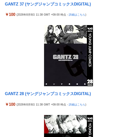
表紙が謎すぎる
GANTZ 37 (ヤングジャンプコミックスDIGITAL)
日本の防衛白書、ついに青春アニメ化ｗｗｗ 国防を語る本なのに
タトゥー彫り師さん「刺青入れてる奴は全員バカです」→30万再
表紙が謎すぎる
￥100
(2026年8月9日 11:38 GMT +09:00 時点 -
詳細はこちら
)
生ｗｗｗｗｗｗ
タトゥー彫り師さん「刺青入れてる奴は全員バカです」→30万再
「神聖なる場所です」靖国神社、境内におけるコスプレや軍装の
生ｗｗｗｗｗｗ
禁止を発表
【画像】廃墟化したレンタルビデオ屋、そのまま時が止まってし
日本に対抗報復時、韓国のGDP3.1%減少…韓国の被害がより大き
まっていると話題にｗｗｗｗ
い＝韓国の反応
【悲報】女性配信者「アスペの検査してみた…みんなこれわかる
実際『ゼルダ 時オカ』→『風タク』の時の空気感を知りたい
の？」
チェリ男の悠遊自適 #608【オススメを選ぶ時の注意点！？】
【画像】ハンターハンターさん、ガチで最強の新能力を登場させ
てしまうｗｗｗｗｗｗｗ
THE NEUTRALのしげるさんのパチンココラボイベント動画が公
開される！めっちゃ楽しそうだな！！！
【画像】週刊少年マガジン、限界突破
なんでパチンコってこんな回らなくなったんだろうな…源さんと
【動画】甲子園の女性審判、大誤審で炎上
GANTZ 28 (ヤングジャンプコミックスDIGITAL)
かUCの時って1000円25ぐらい回ったもんな
「テイルズオブシンフォニア リマスター」発売日が2/16に決定！
￥100
(2026年8月9日 11:38 GMT +09:00 時点 -
詳細はこちら
)
アクセルワールドのパチンコが相当やばいらしい… 打った人「剣
最新の「発売日告知トレーラー」も公開！
客列伝に並ぶ台が誕生した。みんな絶対打って欲しい！」
日本に対抗報復時、韓国のGDP3.1%減少…韓国の被害がより大き
【動画】 可愛い元気なバイトの女の子！ホテルへ。寝ている彼女
い＝韓国の反応
のマ●コをそーっとイジイジ 笑
バスケットボールは最終Qだけ見ればいい論