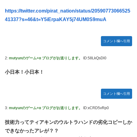
【競馬】あの武ルメ痛バッグのファンさん、二人とツーショ
ット！
https://twitter.com/pirat_nation/status/20590773066525
【学マス】AIライザに対抗して学マスもAIアイドルを出そう
41337?s=46&t=Y5iErpaKAY5j74UM0S9muA
昭和戦隊のロボデザイン、配信で追って見ると…
【デレマス】 仮面ライダーバロンＰ第２話「蒼翼の乙女」
コメント欄へ引用
タトゥー彫り師さん「刺青入れてる奴は全員バカです」→30
万再生ｗｗｗｗｗｗ
2:
mutyunのゲーム+α ブログがお送りします。
ID:58LkQsDl0
【悲報】「美人すぎる県警本部長」失職ｗｗｗｗｗｗｗｗｗ
小日本！小日本！
本屋に現れた異臭＆浮浪者風の男、ペタンコのボストンバッ
グをパンパンにして無会計で退店！Gメンに確保され「なん
で？」と本気で困惑ｗｗｗ
コメント欄へ引用
【動画】これはお見事。中国重慶市で珍しい事故が撮影され
る。
3:
mutyunのゲーム+α ブログがお送りします。
ID:xCRD5vRp0
【画像】 キャミイの18万円の最新フィギュア、ガチで作り
込みがエグすぎる
技術力ってティアキンのウルトラハンドの劣化コピーしか
できなかったアレが？？
私の彼に裏表がなさすぎる 第3話