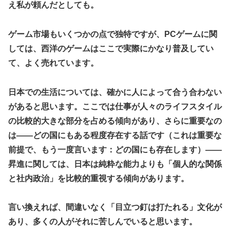
【速報】日本一ソフトウェア「定価9000円のゲームです。
え私が頼んだとしても。
買って下さい。」→結果・・・
エクスアリーナ松戸がディスクアップ2を撤去したらしくデ
ィスクアッパーさん達から落胆の声
【訃報】人気Vtuberの犬、19歳で死去
ゲーム市場もいくつかの点で独特ですが、PCゲームに関
結局おまえらが求める『RPGの理想の主人公』って一体どう
とんでもない「積みプラ」がテレビで放送されてしまう
しては、西洋のゲームはここで実際にかなり普及してい
いうのなん？
て、よく売れています。
【正論】X民「真の弱者男性は恋愛ゲームとかアニメ見てな
い。本当の闇を見せるね」←170000バズwwwwwww
日本での生活については、確かに人によって合う合わない
【シンデレラガールズ】 百鬼夜行をテーマとしたPOP UP
SHOPが東京・大阪にて開催
があると思います。ここでは仕事が人々のライフスタイル
【デレマス×仮面ライダー】 仮面ライダーバロンＰ第１話
の比較的大きな部分を占める傾向があり、さらに重要なの
「始まりの巫女」
は——どの国にもある程度存在する話です（これは重要な
メディア「Switch2、499ドルでも安い800ドル超えるか
前提で、もう一度言います：どの国にも存在します）——
も。PS5は直近での値上げ可能性低い」
昇進に関しては、日本は純粋な能力よりも「個人的な関係
【艦これ】E3-4クリアの流れ来てるな
と社内政治」を比較的重視する傾向があります。
【悲報】ハンターハンター連載再開の様子、全くないｗｗｗ
ｗｗｗｗｗｗｗｗｗｗ
言い換えれば、間違いなく「目立つ釘は打たれる」文化が
【画像】吉岡里帆さん、モリマン具合がよくわかる証拠がこ
あり、多くの人がそれに苦しんでいると思います。