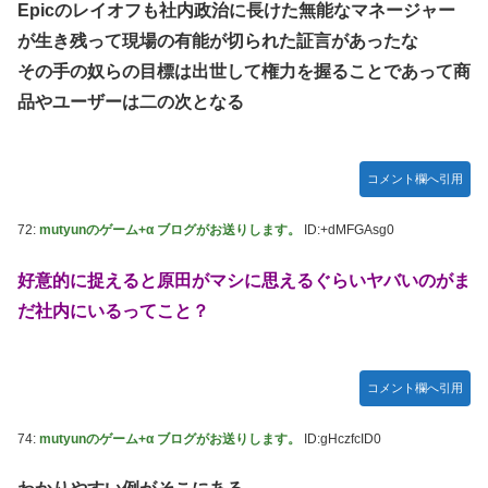
Epicのレイオフも社内政治に長けた無能なマネージャー
が生き残って現場の有能が切られた証言があったな
その手の奴らの目標は出世して権力を握ることであって商
品やユーザーは二の次となる
コメント欄へ引用
72:
mutyunのゲーム+α ブログがお送りします。
ID:+dMFGAsg0
好意的に捉えると原田がマシに思えるぐらいヤバいのがま
だ社内にいるってこと？
コメント欄へ引用
74:
mutyunのゲーム+α ブログがお送りします。
ID:gHczfcID0