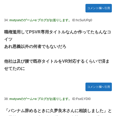
コメント欄へ引用
34:
mutyunのゲーム+α ブログがお送りします。
ID:hcSu/UPg0
職権濫用してPSVR専用タイトルなんか作ってたもんなコ
イツ
あれ恩義以外の何者でもないだろ
他社は及び腰で既存タイトルをVR対応するくらいで済ま
せてたのに
コメント欄へ引用
38:
mutyunのゲーム+α ブログがお送りします。
ID:Fsxt1YDl0
「バンナム辞めるときに久夛良木さんに相談しました」と