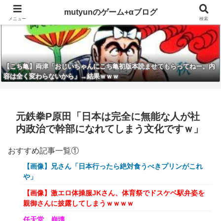
mutyunのゲーム+αブログ
メニュー
検索
【こち亀】両津「おじいちゃんにこち亀初版本読ませてもらってねー。内
容は全く変わらないから」→結果ｗｗｗ
元鉄拳P原田「日本は完全に無能な人が社
内政治で幹部になれてしまう文化ですｗ」
おすすめ記事一覧①
【画像】兄さん「日本行ったら絶対食うべきプリンがこれ
や」
【画像】激エロ体操服JKさん、体育祭でドスケベ駅弁姿を
親御さんに披露してしまうｗｗｗｗ
任天堂、崩壊