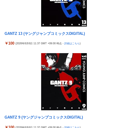
クアッパーさん達から落胆の声
【画像】 JCさん、整体マッサージ中におっ〇い丸見え放送事
故！オカズにされてシコられまくるｗｗｗ
エクスアリーナ松戸がディスクアップ2を撤去したらしくディス
クアッパーさん達から落胆の声
エクスアリーナ松戸がディスクアップ2を撤去したらしくディス
クアッパーさん達から落胆の声
セクシー女優「熊本に300万円寄付します」 アンチ「汚い金あり
がとう♥」
【FE万紫千紅】今のところこのリシテアみたいなデカパイ籠手使
GANTZ 13 (ヤングジャンプコミックスDIGITAL)
いが一番見た目好み
【実戦報告】eSAOアリシゼーションの評判まとめ！新台稼働
￥100
No.1！出率98％、平均19回転とフェアに楽しめる数値が出てい
(2026年8月6日 11:37 GMT +09:00 時点 -
詳細はこちら
)
結局おまえらが求める『RPGの理想の主人公』って一体どういう
る模様！
のなん？
世界初の超伝導量子熱機関…燃料もピストンもない量子エンジン
突進してきた牛を跳び越えたら、牛が固まって動かなくなった闘
が回った！
牛場の映像【海外の反応】
指摘に部下怒り 「あなたは失格です」。上司は泣いて辞職
連れて行かれた
【悲報】若年男性が自信喪失してしまった原因が判明 → ………
妊婦の田中みな実が背中横乳出した大胆露出衣装で登場
【画像あり】タイミーで行った会社に「直雇用のバイト」で行っ
【ポケモンGO】リモート交換って 大半が交換レート合わせない
た結果ｗｗｗｗｗ
奴多くね？
（ ´_ゝ`） 蓮舫さん、ｘに投稿された被災地視察の高市首相の写
真を猛批判「掲載するのを止める人は誰もいなかったのか」「あ
まりにも愕然としていま...
GANTZ 9 (ヤングジャンプコミックスDIGITAL)
【辺野古転覆】同志社国際高の説明、嘘だらけだった…ヘリ基地
￥100
(2026年8月6日 11:37 GMT +09:00 時点 -
詳細はこちら
)