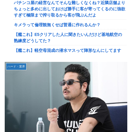
パチンコ屋の経営なんてそんな難しくなくね？近隣店舗より
2ってサブの穴が空いてないダイハツ駆逐並べて 高速＋とか
ちょっと多めに出しておけば勝手に客が寄ってくるのに強欲
してるとアホほど時間かかる？
すぎて極限まで搾り取るから客が飛ぶんだよ
【驚愕】ユーチューバー「撮影で使うから、この高級時計も
キメラって倫理観無くせば普通に作れるんか？
車もぜ～んぶ経費でタダ！ｗ」←まさかコレ本気にしてる奴
なんておらんよな？よな？w w w w w w w w w w w
【艦これ】E5クリアした人に聞きたいんだけど基地航空の
熟練度どうしてた？
【速報】へずまりゅうさん、完全に聖人の顔へ←これw w w
w w w w w
【艦これ】軽空母混成の潜水マスって陣形なんにしてます
の？？？
「いきなりステーキ」の反対ｗｗｗｗｗｗｗｗｗ
【画像】X女子「ガチでこういう彼氏欲しくて息できん」
【緊急】爆美女「すみません。砲弾3つ持ってきました」警
ハード・業界
2000万バズ
察「！？」自衛隊「！？」→結果w w w w w w w w
【動画】クレヨンしんちゃんの例の動画、バズリすぎてネッ
【動画】名古屋栄で不良外人が警察官を突き飛ばす。逮捕し
トミームと化すｗｗｗｗ
ろやｗｗｗ
【速報】ジャンポケ斎藤、求刑7年で逝く。実刑確実か
【勇者王ガオガイガー】PLAMATEA「獅子王凱」プラモデ
ル【明日予約開始】
【速報】ゼレンスキー大統領「日本の支援は期待されたほど
の成果がない」WWWWWWWWWWW
無理やり家族旅行に付いてきて露天風呂でも大声で嫌味を言
う姑。爆発寸前の私が他の客の前で「一世一代の勇気」を振
【速報】"見せブラ"女神、現る♡♡♡♡
り絞り決行した前代未聞の返り討ちがこちら←身体を張った