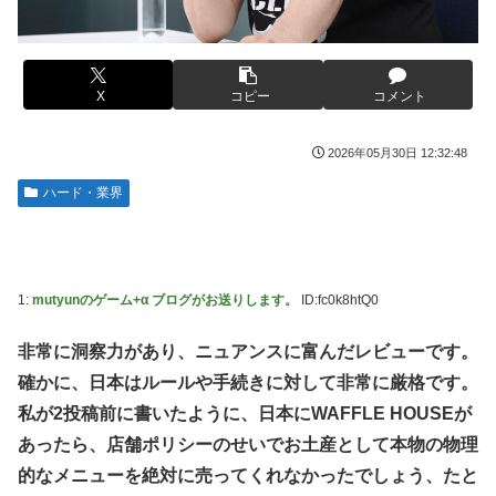
捨て身の反撃すぎる
【画像】旅人女子「夜景を撮りたかっただけなのに、故郷の
村が燃やされたみたいになった」←26万ｲｲﾈｗｗｗｗ
【ToLOVEる】ユニクリ「籾岡里紗 ダークネスver.」フィギ
ュア【再販予約開始】
メディア「Switch2、499ドルでも安い800ドル超えるか
も。PS5は直近での値上げ可能性低い」
X
コピー
コメント
【悲報】女「丸亀製麺美味しかったね」俺「また来ようよ」
店員「お会計2380円になりまーす」→その後『こう』なっ
【動画】半ケツ祭り、限界突破ｗｗｗｗｗｗｗｗｗｗｗｗｗ
たんだが俺悪くないよな？？？？？？？？
2026年05月30日 12:32:48
【動画】R2-D2の絶叫からしか得られない栄養があるｗｗｗ
【驚愕】ユーチューバー「撮影で使うから、この高級時計も
ｗ
ハード・業界
車もぜ～んぶ経費でタダ！ｗ」←まさかコレ本気にしてる奴
【超愕】皮膚科の薬すごすぎワロタｗｗｗｗｗｗｗｗwｗ
なんておらんよな？よな？w w w w w w w w w w w
ウクライナの次は日本とかいうやついるけどどういう理屈な
【衝撃画像】ババアがジジイにチェーンソー！？←一体何が
の？
あったんやコレw w w w w w w w w
1:
mutyunのゲーム+α ブログがお送りします。
ID:fc0k8htQ0
【悲報】熊本は猛暑と断水…その頃、茂木外相は中南米でニ
【悲報】ジャンプ、ついに98万部…全盛期653万部からここ
ッコリ動画公開
まで落ちる
非常に洞察力があり、ニュアンスに富んだレビューです。
海外「世界で日本を死守するぞ！」 日本の消防署を訪れた
確かに、日本はルールや手続きに対して非常に厳格です。
高市首相の衣装にケチを付けた元宝塚女優、速攻で過去の黒
ちびっ子集団が世界をメロメロに
歴史画像を発掘されてしまった結果……
私が2投稿前に書いたように、日本にWAFFLE HOUSEが
日産が社運をかけて発売するSUVｗｗｗｗｗｗｗ
あったら、店舗ポリシーのせいでお土産として本物の物理
【スト6】待望の全体バランス調整、バトル変更リスト
2026.08.03が公開
【NBA】サンズのディロン・ブルックスが、チームと3年
的なメニューを絶対に売ってくれなかったでしょう、たと
73milで契約延長合意