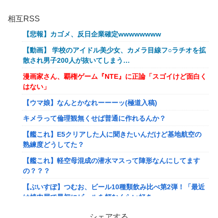
相互RSS
【悲報】カゴメ、反日企業確定wwwwwwww
【動画】 学校のアイドル美少女、カメラ目線フ○ラチオを拡
散され男子200人が抜いてしまう…
漫画家さん、覇権ゲーム『NTE』に正論「スゴイけど面白く
はない」
【ウマ娘】なんとかなれーーーッ(極道入稿)
キメラって倫理観無くせば普通に作れるんか？
【艦これ】E5クリアした人に聞きたいんだけど基地航空の
熟練度どうしてた？
【艦これ】軽空母混成の潜水マスって陣形なんにしてます
の？？？
【ぶいすぽ】つむお、ビール10種類飲み比べ第2弾！「最近
は焼肉屋で最初にビールを頼むくらい好き」
【にじさんじ】Twitterはもうないよ
シェアする