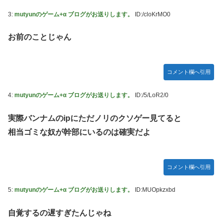
定＆最新PV公開！思ったより発売早い…もう半年後か！
3:
mutyunのゲーム+α ブログがお送りします。
ID:/cloKrMO0
ご主人様？と私と 第68話
【朗報】 ほの暮らしの庭、100時間遊べてストーリーも面白
お前のことじゃん
いスタバレの上位互換だとまじで好評
【アイマス】 アイドル達が雑談してるだけ【モバマス】
コメント欄へ引用
【VTuber】千羽師匠、Grokに自分の気持ち悪いツイート聞
くやつやってるのかなって思ったら相手鴨神やんけ
4:
mutyunのゲーム+α ブログがお送りします。
ID:/5/LoR2/0
連合のモルモット部隊の部隊長になりました 第42話
実際バンナムのipにただノリのクソゲー見てると
RPG「たまにロボキャラ居る」←まぁわかる「回復魔法でロ
相当ゴミな奴が幹部にいるのは確実だよ
ボキャラが回復」←？
声優のデビュー前の画像が発掘されると良い気がしない奴
【ラブライブ！】
コメント欄へ引用
Juice=Juiceの『ポップミュージック』とかいう曲
5:
mutyunのゲーム+α ブログがお送りします。
ID:MUOpkzxbd
結局おまえらが求める『RPGの理想の主人公』って一体どう
いうのなん？
自覚するの遅すぎたんじゃね
鞘師里保、現ハロプロメンバー2人を絶賛