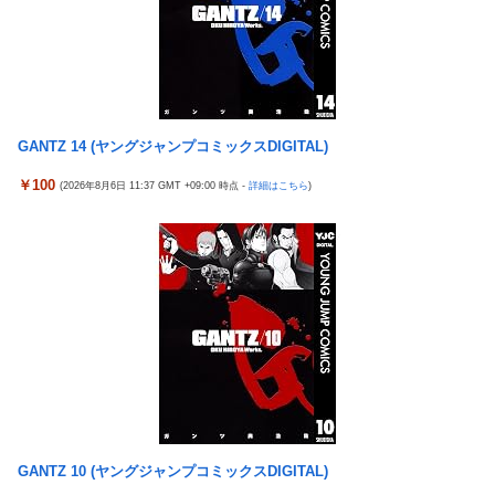
【驚愕】ユーチューバー「撮影で使うから、この高級時計も車も
【悲報】まどマギ映画、来月公開なのに話題にならない
ぜ～んぶ経費でタダ！ｗ」←まさかコレ本気にしてる奴なんてお
wwwwwww
らんよな？よな？w w w w w w w w w w w
【悲報】Amazon、デザイン改悪か
【衝撃画像】ババアがジジイにチェーンソー！？←一体何があっ
【愕然】ワイ、久しぶりに元カノのインスタ見た結果とんでもな
たんやコレw w w w w w w w w
いことになってた・・・・・・
【悲報】みい山の作者、自分の過去を消しまくる
GANTZ 14 (ヤングジャンプコミックスDIGITAL)
オコエ瑠偉、メキシコに渡って2球団を即クビ→SNS更新が3ヶ月
20代男性「ジモティーで車を買ったらリース車だった」53歳無職
間止まって消息不明に
￥100
(2026年8月6日 11:37 GMT +09:00 時点 -
詳細はこちら
)
が逮捕
【画像】最新ファイヤーエンブレム、主人公の性別が「Type-A」
【悲報】俺、「株の損失」が凄すぎて死にたい・・・
と「Type-B」になってしまう
東京五輪出場の元重量挙げ日本代表選手逮捕 コンビニで卵2パ
「コンビニ、馬鹿にすんなよ」→あのオーナー夫婦、不起訴ｗｗ
ックとしょうゆ1本(835円相当)万引きし店長をケガさせたか
ｗｗｗｗｗｗｗ
国民「円安で生活が苦しい！」高市「すぐにアメリカと異例の協
【悲報】ジャンプ、ついに98万部…全盛期653万部からここまで
調介入して円高にしました」
落ちる
水戸かな 人妻・主婦 不倫した【妻・かな】とその【相手・美
高市政権「減税します」→財源「これから考えます」
咲】にチ×ポを捻じ込んで子宮で理解らせてやった。
【悲報】熊本は猛暑と断水…その頃、茂木外相は中南米でニッコ
「コンビニ、馬鹿にすんなよ」→あのオーナー夫婦、不起訴ｗｗ
リ動画公開
ｗｗｗｗｗｗｗ
GANTZ 10 (ヤングジャンプコミックスDIGITAL)
【エ□漫画】 学校で一番人気で憧れの清楚美人先輩JKに何故か突
【悲報】ジャンプ、ついに98万部…全盛期653万部からここまで