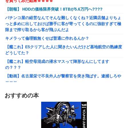
を買ってみた結果ｗｗｗｗ
任天堂が「gamescom 2026」のラインナップを発表！
【トミカ】新シリーズ「トミカ クロスレスキュー」 始動
【朗報】 HDDの価格限界突破！8TBが5.6万円へ????
キメラって倫理観無くせば普通に作れるんか？
パチンコ屋の経営なんてそんな難しくなくね？近隣店舗よりちょ
【艦これ】E5クリアした人に聞きたいんだけど基地航空の熟練度
っと多めに出しておけば勝手に客が寄ってくるのに強欲すぎて極
どうしてた？
限まで搾り取るから客が飛ぶんだよ
【艦これ】軽空母混成の潜水マスって陣形なんにしてます
キメラって倫理観無くせば普通に作れるんか？
の？？？
【艦これ】E5クリアした人に聞きたいんだけど基地航空の熟練度
【動画】名古屋栄で不良外人が警察官を突き飛ばす。逮捕しろや
どうしてた？
ｗｗｗ
【艦これ】軽空母混成の潜水マスって陣形なんにしてます
【勇者王ガオガイガー】PLAMATEA「獅子王凱」プラモデル
の？？？
【明日予約開始】
【動画】名古屋栄で不良外人が警察官を突き飛ばす。逮捕しろや
無理やり家族旅行に付いてきて露天風呂でも大声で嫌味を言う
ｗｗｗ
姑。爆発寸前の私が他の客の前で「一世一代の勇気」を振り絞り
【勇者王ガオガイガー】PLAMATEA「獅子王凱」プラモデル
決行した前代未聞の返り討ちがこちら←身体を張った捨て身の反
おすすめの本
【明日予約開始】
撃すぎる
無理やり家族旅行に付いてきて露天風呂でも大声で嫌味を言う
【悲報】女「丸亀製麺美味しかったね」俺「また来ようよ」店員
姑。爆発寸前の私が他の客の前で「一世一代の勇気」を振り絞り
「お会計2380円になりまーす」→その後『こう』なったんだが俺
決行した前代未聞の返り討ちがこちら←身体を張った捨て身の反
悪くないよな？？？？？？？？
撃すぎる