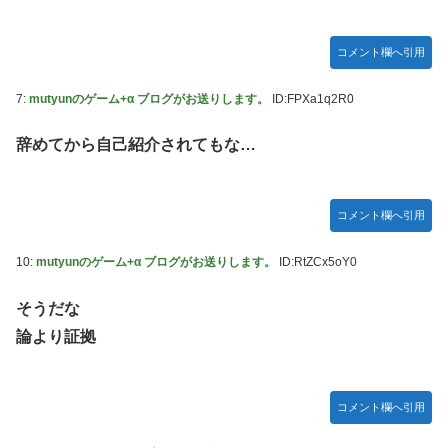
宮澤エマに「国宝級の浴衣美人」の声！「マイ・フィクショ
ン」イベントで魅せた透明感【画像】
コメント欄へ引用
レクサスの軽トラとかどうよ
7:
mutyunのゲーム+α ブログがお送りします。
ID:FPXa1q2R0
任天堂が「gamescom 2026」のラインナップを発表！
突進してきた牛を跳び越えたら、牛が固まって動かなくなっ
辞めてから自己紹介されてもな…
た闘牛場の映像【海外の反応】
ジャンポケ斉藤の被害女性「バウムクーヘン売ったり
コメント欄へ引用
TikTokライブしててムカついたから示談しなかった」
【櫻坂46】村山美羽、まさかの場所で見つかる
10:
mutyunのゲーム+α ブログがお送りします。
ID:RtZCx5oY0
黒見明香ちゃんの円陣の声出しが凄かった！！！【乃木坂
46】
そうだな
論より証拠
コメント欄へ引用