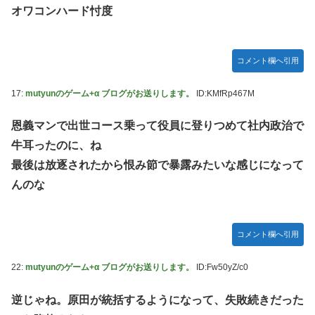
オワコンハード忖度
コメント欄へ引用
17:
mutyunのゲーム+α ブログがお送りします。
ID:KMfRp467M
恩義マンで出世コース乗って役員に登りつめて社内政治で
牛耳ったのに、ね
最後は放逐されたから恨み節で暴露みたいな感じになって
んのな
コメント欄へ引用
22:
mutyunのゲーム+α ブログがお送りします。
ID:Fw50yZ/c0
逆じゃね。原田が統括するようになって、失敗続きだった