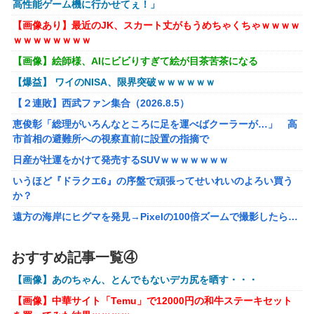
高性能ゲーム機に行かせてぇ！」
【画像】AKBのセンター、レベチな事が世間にバレ始めるｗ
【画像あり】最近のJK、スカート丈がもうめちゃくちゃｗｗｗｗ
ｗｗｗｗｗｗ
ｗｗｗｗｗｗｗｗ
【シンデレラガールズ】 百鬼夜行をテーマとしたPOP UP
【画像】絵師様、AIにビビりすぎて絵が目茶苦茶になる
SHOPが東京・大阪にて開催
【爆益】 ワイのNISA、限界突破ｗｗｗｗｗｗ
メディア「Switch2、499ドルでも安い800ドル超えるか
【２連敗】西武ファン集合（2026.8.5）
も。PS5は直近での値上げ可能性低い」
恵俊彰「総理がいろんなところに足を運べばクーラーが…」 高
【エヴァンゲリオン】 セガ「アヤナミレイ（仮称）‐プラグ
市首相の避難所への視察直前に設置の指摘で
スーツVer.」プライズフィギュア【彩色原型公開】
日産が社運をかけて発売するSUVｗｗｗｗｗｗｗ
【FF16】 「ファイナルファンタジー16」発売日が6/22に決
いうほど『ドラクエ6』の序盤で頑張ってせいれいのよろい買う
定＆最新PV公開！思ったより発売早い…もう半年後か！
か？
【VTuber】千羽師匠、Grokに自分の気持ち悪いツイート聞
遠方の海岸にヒグマを発見→Pixelの100倍ズームで撮影したら…
くやつやってるのかなって思ったら相手鴨神やんけ
【画像】約40年前の女子高生さん、今でもイケるｗｗｗｗｗｗ
声優のデビュー前の画像が発掘されると良い気がしない奴
おすすめ記事一覧④
【勇者王ガオガイガー】PLAMATEA「獅子王凱」プラモデル
【ラブライブ！】
【明日予約開始】
【画像】あのちゃん、とんでもないデカ尻を晒す・・・
結局おまえらが求める『RPGの理想の主人公』って一体どう
【ToLOVEる】ユニクリ「籾岡里紗 ダークネスver.」フィギュア
いうのなん？
【画像】中華サイト「Temu」で12000円の和牛ステーキセット
【再販予約開始】