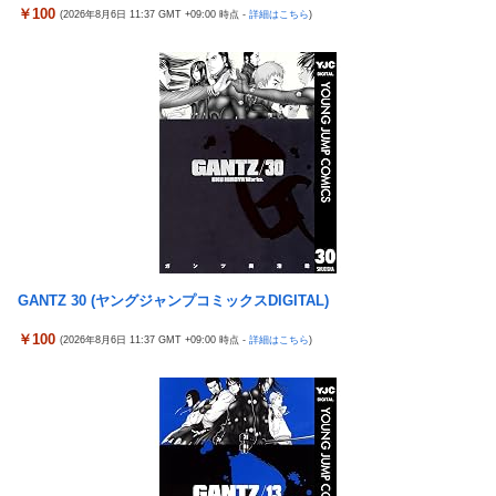
然エ□動画撮影の竿役を頼まれて…！？
￥100
落ちる
(2026年8月6日 11:37 GMT +09:00 時点 -
詳細はこちら
)
メディア「Switch2、499ドルでも安い800ドル超えるかも。PS5
高市政権「減税します」→財源「これから考えます」
は直近での値上げ可能性低い」
【速報】日本一ソフトウェア「定価9000円のゲームです。買って
エクスアリーナ松戸がディスクアップ2を撤去したらしくディス
下さい。」→結果・・・
クアッパーさん達から落胆の声
【訃報】人気Vtuberの犬、19歳で死去
セクシー女優「熊本に300万円寄付します」 アンチ「汚い金あり
とんでもない「積みプラ」がテレビで放送されてしまう
がとう♥」
【正論】X民「真の弱者男性は恋愛ゲームとかアニメ見てない。
【実戦報告】eSAOアリシゼーションの評判まとめ！新台稼働
本当の闇を見せるね」←170000バズwwwwwww
No.1！出率98％、平均19回転とフェアに楽しめる数値が出てい
る模様！
【速報】ジャンポケ斎藤、求刑7年で逝く。実刑確実か
【重要】戦国乙女のママ枠をハッキリさせよう。イエヤスちゃん
【シンデレラガールズ】 百鬼夜行をテーマとしたPOP UP SHOP
GANTZ 30 (ヤングジャンプコミックスDIGITAL)
やヒデヨシちゃんはママなのか。ノブ様はママではないのかを
が東京・大阪にて開催
￥100
【日向坂46】 下着姿のかほりん、大丈夫かこれ…
(2026年8月6日 11:37 GMT +09:00 時点 -
詳細はこちら
)
【エ□漫画】 学校で一番人気で憧れの清楚美人先輩JKに何故か突
然エ□動画撮影の竿役を頼まれて…！？
彼氏にバレるかもしれない背徳感
チャド参戦でKNOCK OUTとRISE ケンカ勃発
【朗報】 消費減税、閣議決定 来年4月から2年間1％に
ChatGPTに聞いた10年後の18期
【NBA】サンズのディロン・ブルックスが、チームと3年73milで
契約延長合意
エクスアリーナ松戸がディスクアップ2を撤去したらしくディス