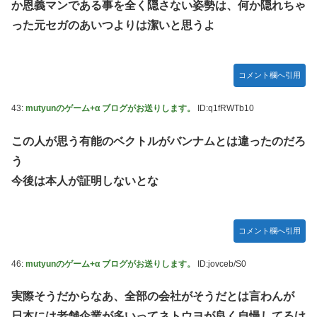
か恩義マンである事を全く隠さない姿勢は、何か隠れちゃ
った元セガのあいつよりは潔いと思うよ
コメント欄へ引用
43:
mutyunのゲーム+α ブログがお送りします。
ID:q1fRWTb10
この人が思う有能のベクトルがバンナムとは違ったのだろ
う
今後は本人が証明しないとな
コメント欄へ引用
46:
mutyunのゲーム+α ブログがお送りします。
ID:jovceb/S0
実際そうだからなあ、全部の会社がそうだとは言わんが
日本には老舗企業が多いってネトウヨが良く自慢してるけ