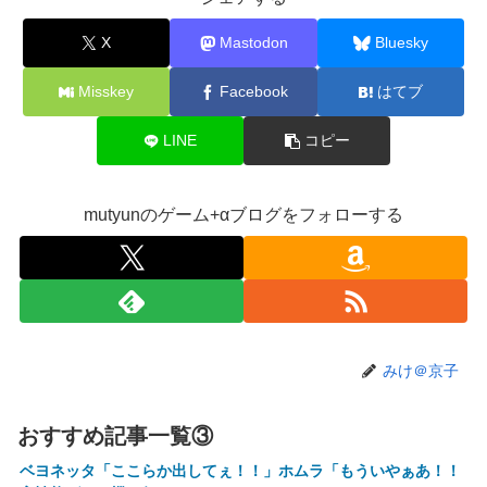
【ホロライブ】これはこれでちょっと裏来いよに見える
X
Mastodon
Bluesky
【動画】クレヨンしんちゃんの例の動画、バズリすぎてネッ
トミームと化すｗｗｗｗ
Misskey
Facebook
はてブ
【悲報】Mrs. GREEN APPLE、マジで逝くwwwwww
LINE
コピー
【画像】旅人女子「夜景を撮りたかっただけなのに、故郷の
村が燃やされたみたいになった」←26万ｲｲﾈｗｗｗｗ
【悲報】女さん、熊本地震がきっかけで離婚を決意ｗｗｗｗ
mutyunのゲーム+αブログをフォローする
ｗ
【訃報】人気Vtuberの犬、19歳で死去
【動画】女子「勃ってんじゃん笑」男子「うるさい//」女子
「キャハハ！」→フ●ラ開始ｗｗｗｗｗｗｗｗｗｗ
【悲報】映画館の客、ほぼバイオテロレベルのやらかしで観
みけ＠京子
客が避難する事態にｗｗｗｗ
【速報】ジャンポケ斎藤、求刑7年で逝く。実刑確実か
おすすめ記事一覧③
【悲報】落語家、亡くなったタレントからいじめられた過去
ベヨネッタ「ここらか出してぇ！！」ホムラ「もういやぁあ！！
を告白する…