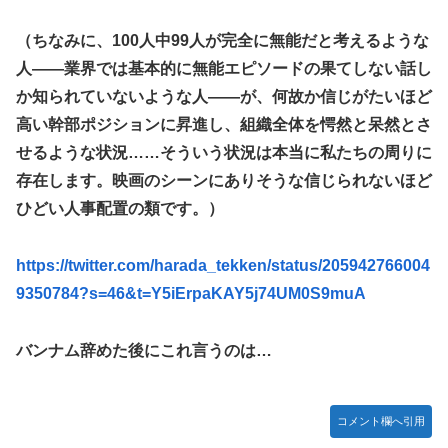
ちらｗｗｗｗｗｗ
【艦これ】E3-3はスク水パーティでOk？
（ちなみに、100人中99人が完全に無能だと考えるような
【祝砲】大人気ウマ娘声優、一般男性と結婚するｗｗｗｗｗ
人——業界では基本的に無能エピソードの果てしない話し
ｗｗ
か知られていないような人——が、何故か信じがたいほど
超能力が使えるようになったので限界まで極める事にした
高い幹部ポジションに昇進し、組織全体を愕然と呆然とさ
件 その８
せるような状況……そういう状況は本当に私たちの周りに
【艦これ】これがラ級ちゃんの水着modeか・・・！
存在します。映画のシーンにありそうな信じられないほど
【仮面ライダーゼッツ】玖門宗馬にときめいてる女性ファン
ひどい人事配置の類です。）
が増えているらしい
【遊戯王】「ドミナス・スパーク」ってそんなに強えのか？
https://twitter.com/harada_tekken/status/205942766004
9350784?s=46&t=Y5iErpaKAY5j74UM0S9muA
【朗報】FFジジイ「FF7は衝撃的じゃった…」←これガチ本
当らしいｗｗｗ
【エヴァンゲリオン】 セガ「アヤナミレイ（仮称）‐プラグ
バンナム辞めた後にこれ言うのは…
スーツVer.」プライズフィギュア【彩色原型公開】
あなたは衛宮士郎の代わりに五次に挑むようです 第411話
コメント欄へ引用
【FF16】 「ファイナルファンタジー16」発売日が6/22に決