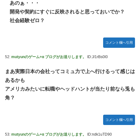
あのぁ・・・
開発や契約にすぐに反映されると思っておいでか？
社会経験ゼロ？
コメント欄へ引用
52:
mutyunのゲーム+α ブログがお送りします。
ID:J/1rBs0l0
まあ実際日本の会社ってコミュ力で上へ行けるって感じは
あるかも
アメリカみたいに転職やヘッドハントが当たり前なら兎も
角？
コメント欄へ引用
53:
mutyunのゲーム+α ブログがお送りします。
ID:ndk1uTD90