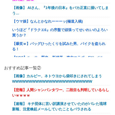
【画像】 AIさん、『1年後の日本』をバカ正直に描いてしま
う…
【ウマ娘】なんとかなれーーーッ(極道入稿)
いうほど『ドラクエ6』の序盤で頑張ってせいれいのよろい
買うか？
【爆笑ｗ】バッグひったくりを試みた男、バイクを盗られ
る！
【NGS】ルーサー緊急、新武器、東方コラボ、EXレベル
40… 8/5はアップデート盛り沢山！？貴様ら何から始める？
おすすめ記事一覧②
( •᷄ὤ•᷅ )
【画像】カルビー、ネトウヨから袋叩きにされてしまう
キメラって倫理観無くせば普通に作れるんか？
WWWWWWWWWWWWWWWWWWWWWWWW
【艦これ】E5クリアした人に聞きたいんだけど基地航空の
【悲報】人間シャンパンタワー、二段目も判明しているらし
熟練度どうしてた？
いｗｗｗｗ
【艦これ】軽空母混成の潜水マスって陣形なんにしてます
【速報】 キチ団体に言い訳講演させていたのがバレた琉球
の？？？
新報、注意喚起メールしていたこともバラされる
【艦これ】みんなもう終わってそうだから聞くんだけど E3-