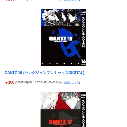
反対協議会の虚偽説明も判明してネット民の怒り爆発
【エヴァンゲリオン】 セガ「アヤナミレイ（仮称）‐プラグスー
ツVer.」プライズフィギュア【彩色原型公開】
【日向坂46】 下着姿のかほりん、大丈夫かこれ…
【FF16】 「ファイナルファンタジー16」発売日が6/22に決定＆
最新PV公開！思ったより発売早い…もう半年後か！
彼氏にバレるかもしれない背徳感
【朗報】 ほの暮らしの庭、100時間遊べてストーリーも面白いス
タバレの上位互換だとまじで好評
【朗報】 消費減税、閣議決定 来年4月から2年間1％に
GANTZ 16 (ヤングジャンプコミックスDIGITAL)
【NBA】サンズのディロン・ブルックスが、チームと3年73milで
￥100
(2026年8月6日 11:37 GMT +09:00 時点 -
詳細はこちら
)
契約延長合意
Spotify最近入れたんだけどこんなに無料で曲聴けるとは思って
なかった
【画像】福岡、こんなのが普通に走ってるｗｗｗｗｗｗｗｗｗｗ
ｗｗ ｗｗｗｗ
【画像】 JCさん、整体マッサージ中におっ〇い丸見え放送事