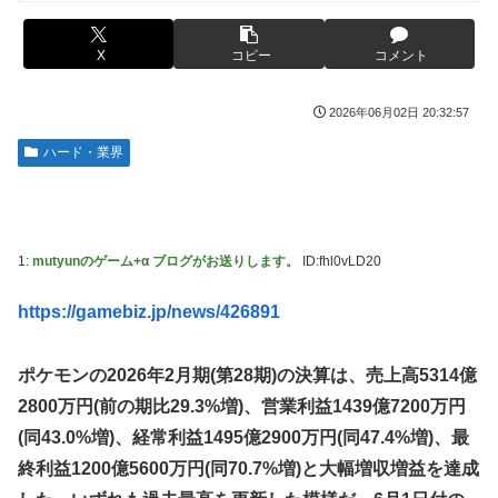
り絞り決行した前代未聞の返り討ちがこちら←身体を張った
捨て身の反撃すぎる
【画像】旅人女子「夜景を撮りたかっただけなのに、故郷の
村が燃やされたみたいになった」←26万ｲｲﾈｗｗｗｗ
X
コピー
コメント
【ToLOVEる】ユニクリ「籾岡里紗 ダークネスver.」フィギ
ュア【再販予約開始】
メディア「Switch2、499ドルでも安い800ドル超えるか
2026年06月02日 20:32:57
も。PS5は直近での値上げ可能性低い」
【悲報】女「丸亀製麺美味しかったね」俺「また来ようよ」
店員「お会計2380円になりまーす」→その後『こう』なっ
【動画】半ケツ祭り、限界突破ｗｗｗｗｗｗｗｗｗｗｗｗｗ
ハード・業界
たんだが俺悪くないよな？？？？？？？？
【動画】R2-D2の絶叫からしか得られない栄養があるｗｗｗ
【驚愕】ユーチューバー「撮影で使うから、この高級時計も
ｗ
車もぜ～んぶ経費でタダ！ｗ」←まさかコレ本気にしてる奴
【超愕】皮膚科の薬すごすぎワロタｗｗｗｗｗｗｗｗwｗ
なんておらんよな？よな？w w w w w w w w w w w
1:
mutyunのゲーム+α ブログがお送りします。
ID:fhl0vLD20
ウクライナの次は日本とかいうやついるけどどういう理屈な
【衝撃画像】ババアがジジイにチェーンソー！？←一体何が
の？
https://gamebiz.jp/news/426891
あったんやコレw w w w w w w w w
【悲報】熊本は猛暑と断水…その頃、茂木外相は中南米でニ
【悲報】ジャンプ、ついに98万部…全盛期653万部からここ
ッコリ動画公開
ポケモンの2026年2月期(第28期)の決算は、売上高5314億
まで落ちる
海外「世界で日本を死守するぞ！」 日本の消防署を訪れた
2800万円(前の期比29.3%増)、営業利益1439億7200万円
高市首相の衣装にケチを付けた元宝塚女優、速攻で過去の黒
ちびっ子集団が世界をメロメロに
(同43.0%増)、経常利益1495億2900万円(同47.4%増)、最
歴史画像を発掘されてしまった結果……
日産が社運をかけて発売するSUVｗｗｗｗｗｗｗ
終利益1200億5600万円(同70.7%増)と大幅増収増益を達成
【スト6】待望の全体バランス調整、バトル変更リスト
2026.08.03が公開