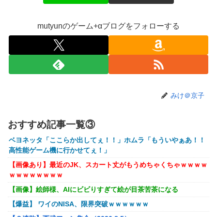
村が燃やされたみたいになった」←26万ｲｲﾈｗｗｗｗ
【悲報】女さん、熊本地震がきっかけで離婚を決意ｗｗｗｗ
mutyunのゲーム+αブログをフォローする
ｗ
【訃報】人気Vtuberの犬、19歳で死去
【動画】女子「勃ってんじゃん笑」男子「うるさい//」女子
「キャハハ！」→フ●ラ開始ｗｗｗｗｗｗｗｗｗｗ
【悲報】映画館の客、ほぼバイオテロレベルのやらかしで観
みけ＠京子
客が避難する事態にｗｗｗｗ
【速報】ジャンポケ斎藤、求刑7年で逝く。実刑確実か
おすすめ記事一覧③
【悲報】落語家、亡くなったタレントからいじめられた過去
ベヨネッタ「ここらか出してぇ！！」ホムラ「もういやぁあ！！
を告白する…
高性能ゲーム機に行かせてぇ！」
【画像】AKBのセンター、レベチな事が世間にバレ始めるｗ
【画像あり】最近のJK、スカート丈がもうめちゃくちゃｗｗｗｗ
ｗｗｗｗｗｗ
ｗｗｗｗｗｗｗｗ
【シンデレラガールズ】 百鬼夜行をテーマとしたPOP UP
【画像】絵師様、AIにビビりすぎて絵が目茶苦茶になる
SHOPが東京・大阪にて開催
【爆益】 ワイのNISA、限界突破ｗｗｗｗｗｗ
メディア「Switch2、499ドルでも安い800ドル超えるか