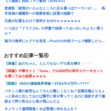
【２連敗】西武ファン集合（2026.8.5）
も。PS5は直近での値上げ可能性低い」
恵俊彰「総理がいろんなところに足を運べばクーラーが…」 高
【エヴァンゲリオン】 セガ「アヤナミレイ（仮称）‐プラグ
市首相の避難所への視察直前に設置の指摘で
スーツVer.」プライズフィギュア【彩色原型公開】
日産が社運をかけて発売するSUVｗｗｗｗｗｗｗ
【FF16】 「ファイナルファンタジー16」発売日が6/22に決
いうほど『ドラクエ6』の序盤で頑張ってせいれいのよろい買う
定＆最新PV公開！思ったより発売早い…もう半年後か！
か？
【VTuber】千羽師匠、Grokに自分の気持ち悪いツイート聞
遠方の海岸にヒグマを発見→Pixelの100倍ズームで撮影したら…
くやつやってるのかなって思ったら相手鴨神やんけ
【画像】約40年前の女子高生さん、今でもイケるｗｗｗｗｗｗ
声優のデビュー前の画像が発掘されると良い気がしない奴
おすすめ記事一覧④
【勇者王ガオガイガー】PLAMATEA「獅子王凱」プラモデル
【ラブライブ！】
【明日予約開始】
【画像】あのちゃん、とんでもないデカ尻を晒す・・・
結局おまえらが求める『RPGの理想の主人公』って一体どう
【ToLOVEる】ユニクリ「籾岡里紗 ダークネスver.」フィギュア
いうのなん？
【画像】中華サイト「Temu」で12000円の和牛ステーキセット
【再販予約開始】
を買ってみた結果ｗｗｗｗ
任天堂が「gamescom 2026」のラインナップを発表！
【トミカ】新シリーズ「トミカ クロスレスキュー」 始動
【朗報】 HDDの価格限界突破！8TBが5.6万円へ????
キメラって倫理観無くせば普通に作れるんか？
パチンコ屋の経営なんてそんな難しくなくね？近隣店舗よりちょ
【艦これ】E5クリアした人に聞きたいんだけど基地航空の熟練度
っと多めに出しておけば勝手に客が寄ってくるのに強欲すぎて極
どうしてた？
限まで搾り取るから客が飛ぶんだよ
【艦これ】軽空母混成の潜水マスって陣形なんにしてます
キメラって倫理観無くせば普通に作れるんか？