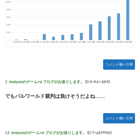
【画像】吉岡里帆さん、モリマン具合がよくわかる証拠がこ
ちらｗｗｗｗｗｗ
【艦これ】E3-3はスク水パーティでOk？
【祝砲】大人気ウマ娘声優、一般男性と結婚するｗｗｗｗｗ
ｗｗ
超能力が使えるようになったので限界まで極める事にした
件 その８
【艦これ】これがラ級ちゃんの水着modeか・・・！
コメント欄へ引用
【仮面ライダーゼッツ】玖門宗馬にときめいてる女性ファン
が増えているらしい
2:
mutyunのゲーム+α ブログがお送りします。
ID:6+K4+JdH0
【遊戯王】「ドミナス・スパーク」ってそんなに強えのか？
でもパルワールド裁判は負けそうだよね……
【朗報】FFジジイ「FF7は衝撃的じゃった…」←これガチ本
当らしいｗｗｗ
【エヴァンゲリオン】 セガ「アヤナミレイ（仮称）‐プラグ
コメント欄へ引用
スーツVer.」プライズフィギュア【彩色原型公開】
13:
mutyunのゲーム+α ブログがお送りします。
ID:T+aEPFk50
あなたは衛宮士郎の代わりに五次に挑むようです 第411話