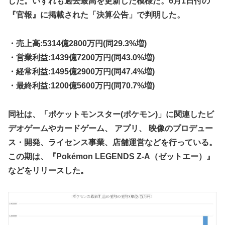
した。いずれも過去最高を更新した模様だ。6月1日付の
【NBA】サンズのディロン・ブルックスが、チームと3年
73milで契約延長合意
『官報』に掲載された「決算公告」で判明した。
【速報】日本一ソフトウェア「定価9000円のゲームです。
買って下さい。」→結果・・・
エクスアリーナ松戸がディスクアップ2を撤去したらしくデ
ィスクアッパーさん達から落胆の声
【訃報】人気Vtuberの犬、19歳で死去
・売上高:5314億2800万円(同29.3%増)
結局おまえらが求める『RPGの理想の主人公』って一体どう
・営業利益:1439億7200万円(同43.0%増)
とんでもない「積みプラ」がテレビで放送されてしまう
いうのなん？
・経常利益:1495億2900万円(同47.4%増)
【正論】X民「真の弱者男性は恋愛ゲームとかアニメ見てな
・最終利益:1200億5600万円(同70.7%増)
い。本当の闇を見せるね」←170000バズwwwwwww
【シンデレラガールズ】 百鬼夜行をテーマとしたPOP UP
SHOPが東京・大阪にて開催
同社は、「ポケットモンスター(ポケモン)」に関連したビ
デオゲームやカードゲーム、 アプリ、 映像のプロデュー
【デレマス×仮面ライダー】 仮面ライダーバロンＰ第１話
「始まりの巫女」
ス・開発、ライセンス事業、店舗運営などを行っている。
この期は、『Pokémon LEGENDS Z-A（ゼットエー）』
メディア「Switch2、499ドルでも安い800ドル超えるか
も。PS5は直近での値上げ可能性低い」
などをリリースした。
【艦これ】E3-4クリアの流れ来てるな
【悲報】ハンターハンター連載再開の様子、全くないｗｗｗ
ｗｗｗｗｗｗｗｗｗｗ