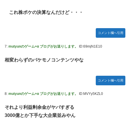
鞘師里保、現ハロプロメンバー2人を絶賛
これ株ポケの決算なんだけど・・・
宮澤エマに「国宝級の浴衣美人」の声！「マイ・フィクショ
ン」イベントで魅せた透明感【画像】
レクサスの軽トラとかどうよ
コメント欄へ引用
任天堂が「gamescom 2026」のラインナップを発表！
7:
mutyunのゲーム+α ブログがお送りします。
ID:69mjN1E10
突進してきた牛を跳び越えたら、牛が固まって動かなくなっ
た闘牛場の映像【海外の反応】
相変わらずのバケモノコンテンツやな
ジャンポケ斉藤の被害女性「バウムクーヘン売ったり
TikTokライブしててムカついたから示談しなかった」
【櫻坂46】村山美羽、まさかの場所で見つかる
コメント欄へ引用
黒見明香ちゃんの円陣の声出しが凄かった！！！【乃木坂
8:
mutyunのゲーム+α ブログがお送りします。
ID:MVYy5KZL0
46】
それより利益剰余金がヤバすぎる
3000億とか下手な大企業並みやん