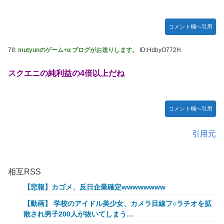
コメント欄へ引用
78:
mutyunのゲーム+α ブログがお送りします。
ID:HdbyO772H
スクエニの純利益の4倍以上だね
コメント欄へ引用
引用元
相互RSS
【悲報】カゴメ、反日企業確定wwwwwwww
【動画】 学校のアイドル美少女、カメラ目線フ○ラチオを拡
散され男子200人が抜いてしまう…