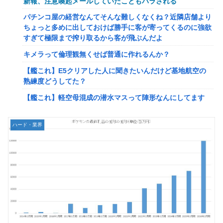
新報、注意喚起メールしていたこともバラされる
【艦これ】みんなもう終わってそうだから聞くんだけど E3-
パチンコ屋の経営なんてそんな難しくなくね？近隣店舗より
2ってサブの穴が空いてないダイハツ駆逐並べて 高速＋とか
ちょっと多めに出しておけば勝手に客が寄ってくるのに強欲
してるとアホほど時間かかる？
すぎて極限まで搾り取るから客が飛ぶんだよ
【驚愕】ユーチューバー「撮影で使うから、この高級時計も
キメラって倫理観無くせば普通に作れるんか？
車もぜ～んぶ経費でタダ！ｗ」←まさかコレ本気にしてる奴
なんておらんよな？よな？w w w w w w w w w w w
【艦これ】E5クリアした人に聞きたいんだけど基地航空の
熟練度どうしてた？
【速報】へずまりゅうさん、完全に聖人の顔へ←これw w w
w w w w w
【艦これ】軽空母混成の潜水マスって陣形なんにしてます
の？？？
「いきなりステーキ」の反対ｗｗｗｗｗｗｗｗｗ
【画像】X女子「ガチでこういう彼氏欲しくて息できん」
【緊急】爆美女「すみません。砲弾3つ持ってきました」警
ハード・業界
2000万バズ
察「！？」自衛隊「！？」→結果w w w w w w w w
【動画】クレヨンしんちゃんの例の動画、バズリすぎてネッ
【動画】名古屋栄で不良外人が警察官を突き飛ばす。逮捕し
トミームと化すｗｗｗｗ
ろやｗｗｗ
【速報】ジャンポケ斎藤、求刑7年で逝く。実刑確実か
【勇者王ガオガイガー】PLAMATEA「獅子王凱」プラモデ
ル【明日予約開始】
【速報】ゼレンスキー大統領「日本の支援は期待されたほど
の成果がない」WWWWWWWWWWW
無理やり家族旅行に付いてきて露天風呂でも大声で嫌味を言
う姑。爆発寸前の私が他の客の前で「一世一代の勇気」を振
【速報】"見せブラ"女神、現る♡♡♡♡