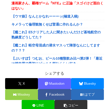
漫画家さん、覇権ゲーム『NTE』に正論「スゴイけど面白く
はない」
【ウマ娘】なんとかなれーーーッ(極道入稿)
キメラって倫理観無くせば普通に作れるんか？
【艦これ】E5クリアした人に聞きたいんだけど基地航空の
熟練度どうしてた？
【艦これ】軽空母混成の潜水マスって陣形なんにしてます
の？？？
【ぶいすぽ】つむお、ビール10種類飲み比べ第2弾！「最近
は焼肉屋で最初にビールを頼むくらい好き」
【にじさんじ】Twitterはもうないよ
シェアする
【ホロライブ】これはこれでちょっと裏来いよに見える
X
Mastodon
Bluesky
【動画】クレヨンしんちゃんの例の動画、バズリすぎてネッ
トミームと化すｗｗｗｗ
Misskey
Facebook
はてブ
【悲報】Mrs. GREEN APPLE、マジで逝くwwwwww
LINE
コピー
【画像】旅人女子「夜景を撮りたかっただけなのに、故郷の