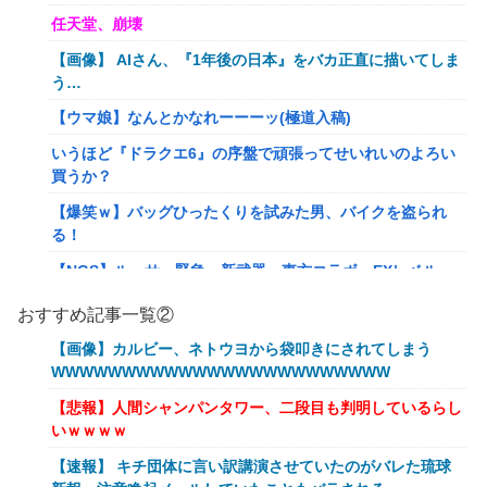
任天堂、崩壊
【画像】 AIさん、『1年後の日本』をバカ正直に描いてしま
う…
【ウマ娘】なんとかなれーーーッ(極道入稿)
いうほど『ドラクエ6』の序盤で頑張ってせいれいのよろい
買うか？
【爆笑ｗ】バッグひったくりを試みた男、バイクを盗られ
る！
【NGS】ルーサー緊急、新武器、東方コラボ、EXレベル
40… 8/5はアップデート盛り沢山！？貴様ら何から始める？
おすすめ記事一覧②
( •᷄ὤ•᷅ )
【画像】カルビー、ネトウヨから袋叩きにされてしまう
キメラって倫理観無くせば普通に作れるんか？
WWWWWWWWWWWWWWWWWWWWWWWW
【艦これ】E5クリアした人に聞きたいんだけど基地航空の
【悲報】人間シャンパンタワー、二段目も判明しているらし
熟練度どうしてた？
いｗｗｗｗ
【艦これ】軽空母混成の潜水マスって陣形なんにしてます
【速報】 キチ団体に言い訳講演させていたのがバレた琉球
の？？？