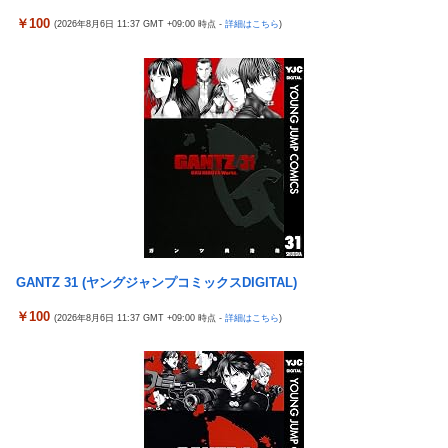
オコエ瑠偉、メキシコに渡って2球団を即クビ→SNS更新が3ヶ月
20代男性「ジモティーで車を買ったらリース車だった」53歳無職
間止まって消息不明に
￥100
(2026年8月6日 11:37 GMT +09:00 時点 -
詳細はこちら
)
が逮捕
【画像】最新ファイヤーエンブレム、主人公の性別が「Type-A」
【悲報】俺、「株の損失」が凄すぎて死にたい・・・
と「Type-B」になってしまう
東京五輪出場の元重量挙げ日本代表選手逮捕 コンビニで卵2パ
「コンビニ、馬鹿にすんなよ」→あのオーナー夫婦、不起訴ｗｗ
ックとしょうゆ1本(835円相当)万引きし店長をケガさせたか
ｗｗｗｗｗｗｗ
国民「円安で生活が苦しい！」高市「すぐにアメリカと異例の協
【悲報】ジャンプ、ついに98万部…全盛期653万部からここまで
調介入して円高にしました」
落ちる
水戸かな 人妻・主婦 不倫した【妻・かな】とその【相手・美
高市政権「減税します」→財源「これから考えます」
咲】にチ×ポを捻じ込んで子宮で理解らせてやった。
【悲報】熊本は猛暑と断水…その頃、茂木外相は中南米でニッコ
「コンビニ、馬鹿にすんなよ」→あのオーナー夫婦、不起訴ｗｗ
リ動画公開
ｗｗｗｗｗｗｗ
GANTZ 31 (ヤングジャンプコミックスDIGITAL)
【エ□漫画】 学校で一番人気で憧れの清楚美人先輩JKに何故か突
【悲報】ジャンプ、ついに98万部…全盛期653万部からここまで
然エ□動画撮影の竿役を頼まれて…！？
￥100
落ちる
(2026年8月6日 11:37 GMT +09:00 時点 -
詳細はこちら
)
メディア「Switch2、499ドルでも安い800ドル超えるかも。PS5
高市政権「減税します」→財源「これから考えます」
は直近での値上げ可能性低い」
【速報】日本一ソフトウェア「定価9000円のゲームです。買って
エクスアリーナ松戸がディスクアップ2を撤去したらしくディス
下さい。」→結果・・・
クアッパーさん達から落胆の声
【訃報】人気Vtuberの犬、19歳で死去
セクシー女優「熊本に300万円寄付します」 アンチ「汚い金あり