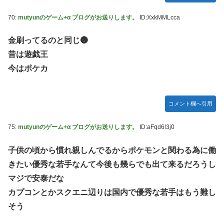
70:
mutyunのゲーム+α ブログがお送りします。
ID:XxkMMLcca
金刷ってるのと同じ🌚
昔は遊戯王
今はポケカ
コメント欄へ引用
75:
mutyunのゲーム+α ブログがお送りします。
ID:aFqd6l3j0
子供の頃から慣れ親しんでるからポケモンと関わる為に働
きたい優秀な若手なんて今後も幾らでも出て来るだろうし
マジで安泰だな
カプコンとかスクエニ辺りは国内で優秀な若手はもう難し
そう