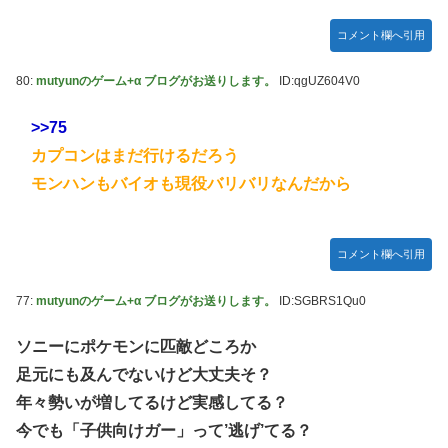
コメント欄へ引用
80:
mutyunのゲーム+α ブログがお送りします。
ID:qgUZ604V0
>>75
カプコンはまだ行けるだろう
モンハンもバイオも現役バリバリなんだから
コメント欄へ引用
77:
mutyunのゲーム+α ブログがお送りします。
ID:SGBRS1Qu0
ソニーにポケモンに匹敵どころか
足元にも及んでないけど大丈夫そ？
年々勢いが増してるけど実感してる？
今でも「子供向けガー」って’逃げ’てる？