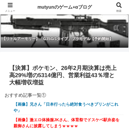
mutyunのゲーム+αブログ
メニュー
検索
【リトルアーモリー】「G3SG/1タイプ」プラモデル【予約開始】
【決算】ポケモン、26年2月期決算は売上
高29%増の5314億円、営業利益43％増と
大幅増収増益
おすすめ記事一覧①
【画像】兄さん「日本行ったら絶対食うべきプリンがこれ
や」
【画像】激エロ体操服JKさん、体育祭でドスケベ駅弁姿を
親御さんに披露してしまうｗｗｗｗ