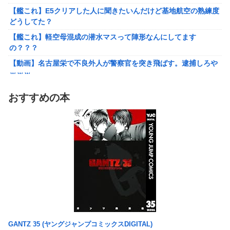
の？？？
【艦これ】E5クリアした人に聞きたいんだけど基地航空の熟練度
【動画】名古屋栄で不良外人が警察官を突き飛ばす。逮捕しろや
どうしてた？
ｗｗｗ
【艦これ】軽空母混成の潜水マスって陣形なんにしてます
【勇者王ガオガイガー】PLAMATEA「獅子王凱」プラモデル
の？？？
【明日予約開始】
【動画】名古屋栄で不良外人が警察官を突き飛ばす。逮捕しろや
無理やり家族旅行に付いてきて露天風呂でも大声で嫌味を言う
ｗｗｗ
姑。爆発寸前の私が他の客の前で「一世一代の勇気」を振り絞り
【勇者王ガオガイガー】PLAMATEA「獅子王凱」プラモデル
決行した前代未聞の返り討ちがこちら←身体を張った捨て身の反
おすすめの本
【明日予約開始】
撃すぎる
無理やり家族旅行に付いてきて露天風呂でも大声で嫌味を言う
【悲報】女「丸亀製麺美味しかったね」俺「また来ようよ」店員
姑。爆発寸前の私が他の客の前で「一世一代の勇気」を振り絞り
「お会計2380円になりまーす」→その後『こう』なったんだが俺
決行した前代未聞の返り討ちがこちら←身体を張った捨て身の反
悪くないよな？？？？？？？？
撃すぎる
【驚愕】ユーチューバー「撮影で使うから、この高級時計も車も
【悲報】まどマギ映画、来月公開なのに話題にならない
ぜ～んぶ経費でタダ！ｗ」←まさかコレ本気にしてる奴なんてお
wwwwwww
らんよな？よな？w w w w w w w w w w w
【悲報】Amazon、デザイン改悪か
【衝撃画像】ババアがジジイにチェーンソー！？←一体何があっ
【愕然】ワイ、久しぶりに元カノのインスタ見た結果とんでもな
たんやコレw w w w w w w w w
いことになってた・・・・・・
【悲報】みい山の作者、自分の過去を消しまくる
GANTZ 35 (ヤングジャンプコミックスDIGITAL)