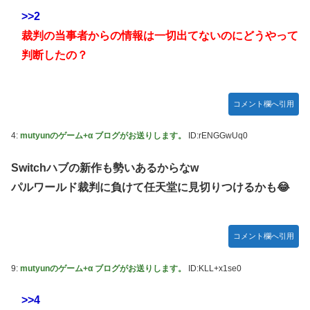
【FF16】 「ファイナルファンタジー16」発売日が6/22に決
>>2
定＆最新PV公開！思ったより発売早い…もう半年後か！
裁判の当事者からの情報は一切出てないのにどうやって
ご主人様？と私と 第68話
判断したの？
【朗報】 ほの暮らしの庭、100時間遊べてストーリーも面白
いスタバレの上位互換だとまじで好評
【アイマス】 アイドル達が雑談してるだけ【モバマス】
コメント欄へ引用
【VTuber】千羽師匠、Grokに自分の気持ち悪いツイート聞
4:
mutyunのゲーム+α ブログがお送りします。
ID:rENGGwUq0
くやつやってるのかなって思ったら相手鴨神やんけ
連合のモルモット部隊の部隊長になりました 第42話
Switchハブの新作も勢いあるからなw
パルワールド裁判に負けて任天堂に見切りつけるかも😂
RPG「たまにロボキャラ居る」←まぁわかる「回復魔法でロ
ボキャラが回復」←？
声優のデビュー前の画像が発掘されると良い気がしない奴
コメント欄へ引用
【ラブライブ！】
Juice=Juiceの『ポップミュージック』とかいう曲
9:
mutyunのゲーム+α ブログがお送りします。
ID:KLL+x1se0
結局おまえらが求める『RPGの理想の主人公』って一体どう
いうのなん？
>>4