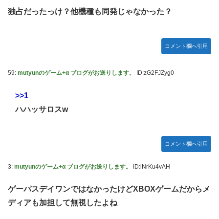
てバウムクーヘン売ったりTikTokライブしてて悔しさと怒
独占だったっけ？他機種も同発じゃなかった？
【動画】ロシア軍のドローンをネット発射装置で撃墜するウ
りを感じた」
クライナ。
白戸ゆめのアナ セクシーニットのノースリーブ巨乳！！
首相官邸、高市首相の熊本訪問の感動BGM付きムービーを
【GIF動画あり】
コメント欄へ引用
投稿「全部が全部ありがたかったです」
【ウマ娘】海外トレによるライトハローさんとの最高の夜
59:
mutyunのゲーム+α ブログがお送りします。
ID:zG2FJZyg0
【画像】70年代の漫画、あまりにも時代を先取りしすぎてい
たｗｗｗｗ
>>1
【動画】地震発生時の熊本総合病院の手術室の様子が(((ﾟ
ハハッサロスw
Дﾟ)))
【艦これ】これがラ級ちゃんの水着modeか・・・！
【朗報】ワンピースのミホークとビスタさん、遥かにミホー
コメント欄へ引用
クの方が格上だったｗｗｗ
3:
mutyunのゲーム+α ブログがお送りします。
ID:lNrKu4vAH
【ウマ娘】セイちゃんの攻撃力を見よ！！！
【悲報】「HUNTER×HUNTER」のビヨンド=ネテロさん、
ゲーパスデイワンではなかったけどXBOXゲームだからメ
何か思ってた奴と違う・・・
ディアも加担して無視したよね
【動画】地震発生時の熊本総合病院の手術室の様子が(((ﾟ