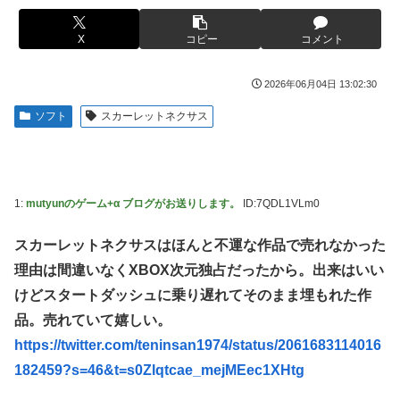
日本代表DF冨安健洋の英プレミア・クリスタルパレス加入
【胸糞】Zクソガキ、おばあちゃんをいじめて炎上するｗｗ
が正式決定 鎌田大地とチームメイトに
ｗｗ
X
コピー
コメント
日向坂OGの最新ランジェリー、もうエグいだろ・・・(画像
【艦これ】 なんか今回はE5は甲で当然みたいな流れあるよ
どーん)
ね
2026年06月04日 13:02:30
【画像】山ガールさん、山でラーメンを食べたらおじさんに
やる夫「催眠アプリを手に入れたんだけど……これ必要だっ
ソフト
スカーレットネクサス
怒られるｗｗｗ
た？」 第29話
富士登山ツアー中に64歳男性死亡 8合目付近で意識失う
【動画】手術中に熊本地震直撃やばすぎる
【GIF動画】宮城の可愛すぎるチアさん、甲子園で発見され
江別大学生暴行ﾀﾋ″主犯格″の川口侑斗被告に「無期懲役」の
1:
mutyunのゲーム+α ブログがお送りします。
ID:7QDL1VLm0
る
判決→当時17歳少年に「懲役30年」の判決
秋田県職員さん、会見をバスローブ＆喫煙スタイルで対応し
ジャンポケ斎藤と代理人のやりとり、「地獄すぎて完全にコ
スカーレットネクサスはほんと不運な作品で売れなかった
てしまい大炎上ｗ
ントになってる……」と衝撃を受ける人が続出中
理由は間違いなくXBOX次元独占だったから。出来はいい
【衝撃】ジャンポケ斉藤の被害女性「バウムクーヘン売った
シャウエッセン公式、またこういうのでいい丼をポスト
けどスタートダッシュに乗り遅れてそのまま埋もれた作
りTikTokライブしててムカついたから示談しなかった」←
もしも日本全土がRPG化したらを考えるスレ
品。売れていて嬉しい。
コレってさ…
【艦これ】E3-4のラスダンは航空優勢は取るの？取らない
https://twitter.com/teninsan1974/status/2061683114016
海外「全部日本の真似だったのか…」 日本の普通のテレビ
の？
番組が最新SNSの数十年先を行っていたと話題に
182459?s=46&t=s0Zlqtcae_mejMEec1XHtg
【悲報】元ジャンポケ斉藤の被害女性「事件で知名度を上げ
【悲報】ロシア、じわじわと逝き始める