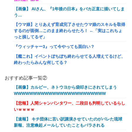
【画像】 AIさん、『1年後の日本』をバカ正直に描いてしま
う…
【ウマ娘】とりあえず育成完了させたウマ娘のスキルを取得
するのが面倒…このまま終わらせたろ！ ←「実はこれちょ
っと損してるぞ」
『ウィッチャー3』って今やっても面白い？
【艦これ】イベントぼちぼち終わらせてる人増えてるけど、
終わったらみんな何してる？
【艦これ】デイス 他
おすすめ記事一覧②
【艦これ】けーかいじん 他
【画像】カルビー、ネトウヨから袋叩きにされてしまう
【艦これ】水着川内さん 他
WWWWWWWWWWWWWWWWWWWWWWWW
洋服の青山、空調ウェアを発売ｗｗｗｗｗｗ
【悲報】人間シャンパンタワー、二段目も判明しているらし
いｗｗｗｗ
女「43億円注文して………キャンセルっと！」←こいつの目
的
【速報】 キチ団体に言い訳講演させていたのがバレた琉球
新報、注意喚起メールしていたこともバラされる
【驚愕】マチアプで会った外国人からまさかの『こう』言わ