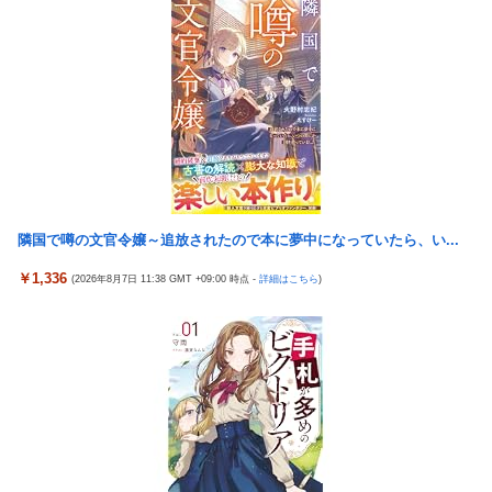
【艦これ】デイス 他
【悲報】娘「吹奏楽部の顧問に楽器買えって言われた」親「いく
らなの？」娘「60万」
【艦これ】けーかいじん 他
【動画】大阪府警のおっさん射殺映像が公開される。当然のよう
韓国の人気コーヒーチェーン「ペクスダバン」が日本初上陸→東
に無抵抗だったことが発覚
京・新橋に１号店オープン
資産7億桐谷さん「お金を貯めすぎた。自分が死ぬことを想定し
激混みのはずの東京駅で鍵が空いているコインロッカーが散見、
てなかった。」←これ
「ラッキー」と思って中を確認してみると……
韓国の人気コーヒーチェーン「ペクスダバン」が日本初上陸→東
秋田県職員さん、会見をバスローブ＆喫煙スタイルで対応してし
京・新橋に１号店オープン
まい大炎上ｗ
隣国で噂の文官令嬢～追放されたので本に夢中になっていたら、い...
激混みのはずの東京駅で鍵が空いているコインロッカーが散見、
高配当をうたった「みんなで大家さん」→実態は2881億円の債務
「ラッキー」と思って中を確認してみると……
超過
￥1,336
(2026年8月7日 11:38 GMT +09:00 時点 -
詳細はこちら
)
秋田県職員さん、会見をバスローブ＆喫煙スタイルで対応してし
外国人「日本の未来は安泰だ」16歳MF三井寺眞、衝撃ゴール！
まい大炎上ｗ
久保建英超え歴代2位の記録！3得点に絡む活躍で海外絶賛！【海
外の反応】
【画像】台湾とフランス、地震発生から6時間以内に設置した
「避難所」がこちらｗｗｗｗ
日本代表DF冨安健洋の英プレミア・クリスタルパレス加入が正式
決定 鎌田大地とチームメイトに
【悲報】息子がみいちゃんのママ、限界を迎える「もう無理。普
通の家庭を築きたい。普通の子育てをしたい。」
【懐古】5号機の時って面白いA+ARTがたくさんあって楽しかっ
たよな
【悲報】エアコン業者、正論「エアコンスプレーなんて使わない
方がいい」ﾄﾞﾝｯ！