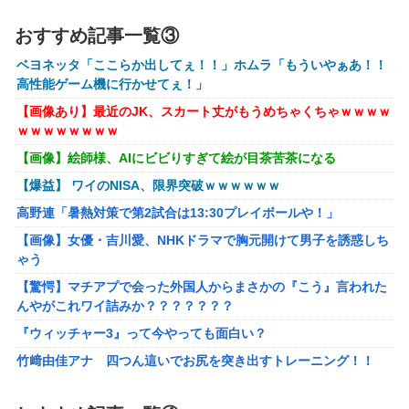
【悲報】イオン、大行列ができる…一体何が起きてるんだ？
ｗｗｗｗ
おすすめ記事一覧③
【悲報】高市早苗に逆らった財務官僚、異例の左遷ｗｗｗｗ
ベヨネッタ「ここらか出してぇ！！」ホムラ「もういやぁあ！！
ｗｗｗｗ
高性能ゲーム機に行かせてぇ！」
【画像】井口裕香(36)、タンクトップがはち切れそうなくら
【画像あり】最近のJK、スカート丈がもうめちゃくちゃｗｗｗｗ
いデカイｗｗｗｗｗｗｗｗｗｗｗ
ｗｗｗｗｗｗｗｗ
【画像】絵師様、AIにビビりすぎて絵が目茶苦茶になる
【悲報】Z世代「求刑7年のジャンポケ斎藤は口封じに被害
者殺した方が量刑軽かっただろ」←1万いいね
【爆益】 ワイのNISA、限界突破ｗｗｗｗｗｗ
【動画】福岡の電車、複数の駅で「チンポッ❤」というアナ
高野連「暑熱対策で第2試合は13:30プレイボールや！」
ウンスが流れ大騒ぎwwwwwwwww
【画像】女優・吉川愛、NHKドラマで胸元開けて男子を誘惑しち
女性「レイプされました」検事「嘘では？」女性「傷ついた
ゃう
ので訴えます」
【驚愕】マチアプで会った外国人からまさかの『こう』言われた
んやがこれワイ詰みか？？？？？？？
【艦これ】 なんか今回はE5は甲で当然みたいな流れあるよ
ね
『ウィッチャー3』って今やっても面白い？
もしも日本全土がRPG化したらを考えるスレ
竹﨑由佳アナ 四つん這いでお尻を突き出すトレーニング！！
【GIF動画あり】
「ドラゴンボール」新作TVアニメが7月から放送されるぞ！
【涼宮ハルヒの憂鬱】Vivitフィギュア「涼宮ハルヒ」プライズフ