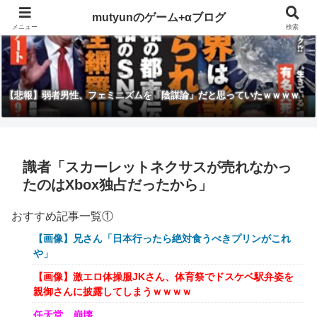
mutyunのゲーム+αブログ
メニュー
検索
【悲報】弱者男性、フェミニズムを「陰謀論」だと思っていたｗｗｗｗ
識者「スカーレットネクサスが売れなかっ
たのはXbox独占だったから」
おすすめ記事一覧①
【画像】兄さん「日本行ったら絶対食うべきプリンがこれ
や」
【画像】激エロ体操服JKさん、体育祭でドスケベ駅弁姿を
親御さんに披露してしまうｗｗｗｗ
任天堂、崩壊