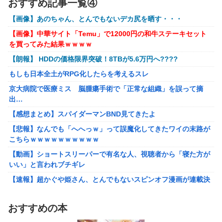
おすすめ記事一覧④
【〈物語〉シリーズ】 セガ「忍野忍」「斧乃木余接」プラ
ィギュア【彩色原型公開】
イズフィギュア【彩色原型公開】
【画像】あのちゃん、とんでもないデカ尻を晒す・・・
【ボンバーガール】KONAMI「最愛チアモ」プライズフィギュア
【謎】『ダーク路線のドラクエ12』を発売中止にしないとい
【画像】中華サイト「Temu」で12000円の和牛ステーキセット
【彩色原型公開】
けなかった理由ってガチでなに？とりあえすだせばいいやん
を買ってみた結果ｗｗｗｗ
【初音ミク】「PERIHAPI! おきがえちゅう ピアプロキャラクタ
【ウマ娘】海外のファンアートからしか得られない栄養素が
【朗報】 HDDの価格限界突破！8TBが5.6万円へ????
ーズ 2」トレフィグ【予約開始】
ある。←「おデジ以外味付けが濃いな…」
もしも日本全土がRPG化したらを考えるスレ
【艦これ】イベントぼちぼち終わらせてる人増えてるけど、終わ
キム・カッファン総合スレ
ったらみんな何してる？
京大病院で医療ミス 脳腫瘍手術で「正常な組織」を誤って摘
出…
【艦これ】デイス 他
初見で「勝てるわけないやろくそったれ…」って思ったゲー
ムの敵ｗｗｗｗｗ
【感想まとめ】スパイダーマンBND見てきたよ
【艦これ】けーかいじん 他
【悲報】なんでも「へへっｗ」って誤魔化してきたワイの末路が
【画像】避難所のリアル、レベチｗｗｗｗｗｗｗｗｗｗｗｗｗｗ
こちらｗｗｗｗｗｗｗｗｗｗ
ｗｗ
【動画】ショートスリーパーで有名な人、視聴者から「寝た方が
【悲報】財務省のエース、左遷へ。官邸幹部「政権に協力的でな
いい」と言われブチギレ
かったから」
【速報】超かぐや姫さん、とんでもないスピンオフ漫画が連載決
ワイ「子供2人目欲しいんやが、、、」ヨッメ「金は？育児は？
定ｗｗｗｗｗｗｗｗｗｗｗｗｗｗｗｗｗｗｗｗｗ
私の仕事は？キャリアは？」
【艦これ】イベントぼちぼち終わらせてる人増えてるけど、終わ
【悲報】Google、Geminiのせいで史上初のマイナスキャッシュ
おすすめの本
ったらみんな何してる？
フローに陥る