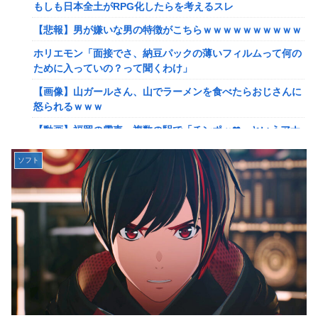
れたんやがこれワイ詰みか？？？？？？？
もしも日本全土がRPG化したらを考えるスレ
【動画】手術中に熊本地震直撃やばすぎる
【悲報】男が嫌いな男の特徴がこちらｗｗｗｗｗｗｗｗｗｗ
避難所にベッドがない！と文句たらたらだった左派、実際に
ホリエモン「面接でさ、納豆パックの薄いフィルムって何の
避難所にベッドが搬入されてしまった結果……
ために入っていの？って聞くわけ」
『ドラクエの面白さのピークははがねのつるぎ買った時』←
【画像】山ガールさん、山でラーメンを食べたらおじさんに
これ
怒られるｗｗｗ
【韓日共同調査】「日本に良い印象」の韓国人54.3％ 13年
【動画】福岡の電車、複数の駅で「チンポッ❤」というアナ
以降で最高に 日本人の韓国好感度は35.3％
ウンスが流れ大騒ぎwwwwwwwww
ソフト
【スト6】竹内ジョン選手「どう考えても調整の時期がおか
【悲報】ショートスリーパー堀さん、対面で高須幹弥にブチ
しい。大会の真っただ中にコンセプトが変わるほどの調整、
ギレるｗｗｗｗ
大会が終わった後は微調整。趣旨が一貫してない」
女性「レイプされました」検事「嘘では？」女性「傷ついた
【画像】台湾とフランス、地震発生から6時間以内に設置し
ので訴えます」
た「避難所」がこちらｗｗｗｗ
【艦これ】イベントぼちぼち終わらせてる人増えてるけど、
【悲報】息子がみいちゃんのママ、限界を迎える「もう無
終わったらみんな何してる？
理。普通の家庭を築きたい。普通の子育てをしたい。」
【艦これ】デイス 他
【悲報】エアコン業者、正論「エアコンスプレーなんて使わ
【艦これ】けーかいじん 他
ない方がいい」ﾄﾞﾝｯ！