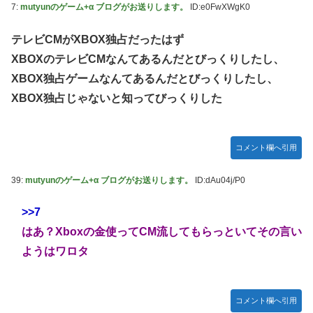
7:
mutyunのゲーム+α ブログがお送りします。
ID:e0FwXWgK0
日向坂46・18thシングル発売決定！
テレビCMがXBOX独占だったはず
｢乃木坂あそぶだけ 1万円で遊ぼう！｣ 後編公開！！！【乃木
坂46】
XBOXのテレビCMなんてあるんだとびっくりしたし、
【悲報】アイドルが歌下手な理由
XBOX独占ゲームなんてあるんだとびっくりしたし、
XBOX独占じゃないと知ってびっくりした
【海外の反応】海外「日本資本が入った瞬間、魔法がかかっ
たｗ」豪州のセブンイレブンが”日本化”して劇的進化！「お
にぎりとたまごサンドが食べられるなんて……」
コメント欄へ引用
10/29の｢MTV VMAJ 2026｣に出演決定！！！【乃木坂46】
青葉坂46、まもなく正式発表か
39:
mutyunのゲーム+α ブログがお送りします。
ID:dAu04j/P0
【AIグラビア】おしっこをしている女の子のAIエロ画像まと
>>7
め【リアル調】 Part 3
はあ？Xboxの金使ってCM流してもらっといてその言い
ようはワロタ
コメント欄へ引用