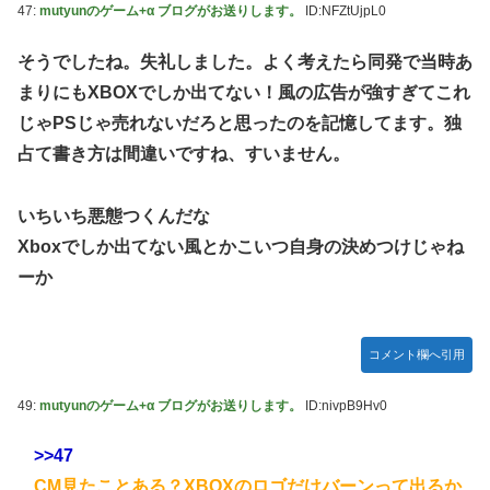
47:
mutyunのゲーム+α ブログがお送りします。
ID:NFZtUjpL0
そうでしたね。失礼しました。よく考えたら同発で当時あ
まりにもXBOXでしか出てない！風の広告が強すぎてこれ
じゃPSじゃ売れないだろと思ったのを記憶してます。独
占て書き方は間違いですね、すいません。
いちいち悪態つくんだな
Xboxでしか出てない風とかこいつ自身の決めつけじゃね
ーか
コメント欄へ引用
49:
mutyunのゲーム+α ブログがお送りします。
ID:nivpB9Hv0
>>47
CM見たことある？XBOXのロゴだけバーンって出るか