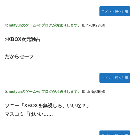
Дﾟ)))
亡き叔母の遺書「実は17年前に従兄弟と赤ちゃんを交換し
コメント欄へ引用
た」全員で家族会議を開いた結果、拍子抜けするほど〇〇な
展開を迎えて婚約者呆然←家族の絆が深すぎて修羅場になら
4:
mutyunのゲーム+α ブログがお送りします。
ID:hxOK9ylG0
んかった
>XBOX次元独占
高配当をうたった「みんなで大家さん」→実態は2881億円
の債務超過
だからセーフ
【動画】高速道路を走行中の車からリアガラスが飛んでくる
事故(ﾟoﾟ)
「ドラゴンボール」新作TVアニメが7月から放送されるぞ！
コメント欄へ引用
【デレマス】 810プロエアコン騒動【ぷちかれシリーズ】
5:
mutyunのゲーム+α ブログがお送りします。
ID:UrNgOBly0
【〈物語〉シリーズ】 セガ「忍野忍」「斧乃木余接」プラ
イズフィギュア【彩色原型公開】
ソニー「XBOXを無視しろ、いいな？」
やる夫のダンジョン運営記183-雑談所ネタ118 懺悔小ネタ
マスコミ「はいい……」
「創刻のファイアホイール」+埋めネタ「ファイアホイール
TCG・その後」
「ドラクエ11」攻略感想(54/クリア後)マルティナの「しん