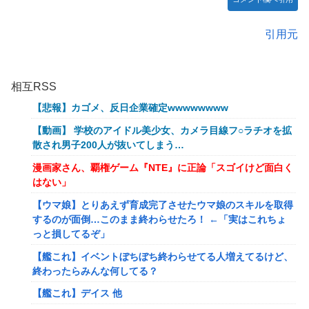
引用元
相互RSS
【悲報】カゴメ、反日企業確定wwwwwwww
【動画】 学校のアイドル美少女、カメラ目線フ○ラチオを拡
散され男子200人が抜いてしまう…
漫画家さん、覇権ゲーム『NTE』に正論「スゴイけど面白く
はない」
【ウマ娘】とりあえず育成完了させたウマ娘のスキルを取得
するのが面倒…このまま終わらせたろ！ ←「実はこれちょ
っと損してるぞ」
【艦これ】イベントぼちぼち終わらせてる人増えてるけど、
終わったらみんな何してる？
【艦これ】デイス 他