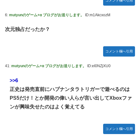
コメント欄へ引用
ぴのビスチェ」可愛い！そしてメドローアやギガバーストき
たー！
6:
mutyunのゲーム+α ブログがお送りします。
ID:m1AkcxozM
【デレマス】 和久井留美「夢を作って、いつか遊んで」
次元独占だったか？
【謎】『ダーク路線のドラクエ12』を発売中止にしないとい
けなかった理由ってガチでなに？とりあえすだせばいいやん
【デレマス】 紗南「アイドルに似合うポケモン？」
コメント欄へ引用
switch2版『Lies of P』、メタスコア86でゲーフリ新作を
粉砕
41:
mutyunのゲーム+α ブログがお送りします。
ID:eI0NZjXU0
【ウマ娘】海外のファンアートからしか得られない栄養素が
>>6
ある。←「おデジ以外味付けが濃いな…」
正史は発売直前にハプナンタラトリガーで遊べるのは
韓国人「熊本地震で見る日本の土木技術の完全勝利をご覧く
ださい」→「これはすごいわ」「こういうのを見ると日本人
PS5だけ！とか開発の偉い人らが言い出してXboxファ
は何か適当に作る感じがしない・・・」「あれがまさに経験
ンが興味失せたのはよく覚えてる
値である」
キム・カッファン総合スレ
コメント欄へ引用
初見で「勝てるわけないやろくそったれ…」って思ったゲー
ムの敵ｗｗｗｗｗ