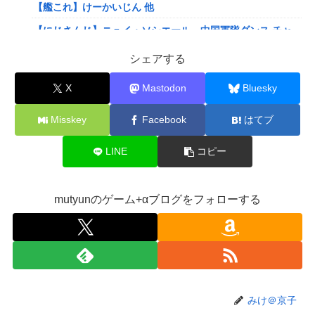
【艦これ】けーかいじん 他
【にじさんじ】ニュイ・ソシエール、中国軍隊ダンス チャ
レンジ‼️
シェアする
【にじさんじ】ひゃくまんてんばらサロメちゃんおまんが
「安心と引き換えに」
X
Mastodon
Bluesky
【VTuber】ばあちゃる、引退を発表 8月9日の誕生日配信
Misskey
Facebook
はてブ
で詳細を説明「ずっと続けられなくて本当にごめんなさい」
【8/9(日)15:00】
LINE
コピー
可愛すぎるおむすび屋さん（28）、新店舗に4000万円クラ
ファンした成功した結果弱男集団から叩かれてしまうｗｗｗ
ｗ
mutyunのゲーム+αブログをフォローする
【速報】ワンピースの「世界に5種しかない飛行能力」発言
の謎が解けるWWW
ホリエモン「面接でさ、納豆パックの薄いフィルムって何の
ために入っていの？って聞くわけ」
【衝撃】ワイのパッパ、会社でナンバーツーになった結果ｗ
みけ＠京子
ｗｗｗｗｗｗｗｗｗ