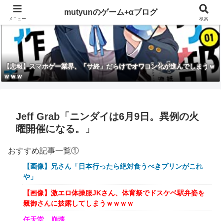
mutyunのゲーム+αブログ
メニュー
検索
【悲報】スマホゲー業界、「サ終」だらけでオワコン化が進んでしまうｗ
ｗｗｗ
Jeff Grab「ニンダイは6月9日。異例の火
曜開催になる。」
おすすめ記事一覧①
【画像】兄さん「日本行ったら絶対食うべきプリンがこれ
や」
【画像】激エロ体操服JKさん、体育祭でドスケベ駅弁姿を
親御さんに披露してしまうｗｗｗｗ
任天堂、崩壊