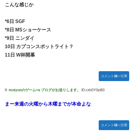
こんな感じか
マジか！次週のバナナムーンゲストは5期生からこの3人が登
場！！！【乃木坂46】
*6日 SGF
*8日 MSショーケース
*9日 ニンダイ
10日 カプコンスポットライト？
11日 W杯開幕
コメント欄へ引用
9:
mutyunのゲーム+α ブログがお送りします。
ID:cxh0Y0pB0
まー来週の火曜から木曜までが本命よな
コメント欄へ引用