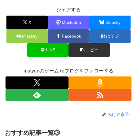
【悲報】ライザさん、お●ぱいを触られてしまうｗｗ
New!
シェアする
ｗｗｗｗｗｗ
【悲報】Z世代「求刑7年のジャンポケ斎藤は口封じ
New!
X
Mastodon
Bluesky
に被害者殺した方が量刑軽かっただろ」←1万いいね
Misskey
Facebook
はてブ
ぐらんぶる原作最新話、ヤバすぎる
New!
【悲報】ショートスリーパー堀さん、対面で高須幹弥
New!
LINE
コピー
にブチギレるｗｗｗｗ
【画像】閉店間際の回転ずし、ネタの量がバグってる
New!
と話題にｗｗｗｗｗ
mutyunのゲーム+αブログをフォローする
【速報】ワンピースの「世界に5種しかない飛行能
New!
力」発言の謎が解けるWWW
ワイ、「着衣おっばい」でしか抜けない体質になって
New!
しまうｗｗｗｗｗ
【VTuber】RK Music、公式サイトをリニューアル！
New!
みけ＠京子
『こうして見るとRK Music結構アーティストおるわね』
【にじさんじ】七瀬、動物園でアシカに水をかけられ
New!
おすすめ記事一覧③
ビショビショに→たまこ爆笑