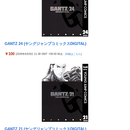
事を意識して作ってるだけあって、演出・ゲーム性は東京喰種よ
職場の人妻と不倫をして、ついに、、、
りも良い」
ドイツ空港のウクライナ輸送機に自爆ドローン接近、見つけた空
元NBAプレーヤー、エネス・カンター・フリーダムが、
New!
港職員が蹴り落とす…高性能プラスチック爆弾搭載！
2027年WNBAドラフトの適性を宣言 一部コーチによるWNBA男
島田珠代姉さんが好きな方
性参加の声明を受け
【朗報】「あの椅子カバー」のカプセルトイ、爆誕。自宅や職場
【話題】不倫したらダメなのに、なぜか不倫するドラマが
New!
をパチンコ屋にしちゃおうｗｗｗ
GANTZ 24 (ヤングジャンプコミックスDIGITAL)
流行る理由がコチラ・・・・
【にじさんじ】Cellmates、NG行動回避ゲーム！フリが露骨すぎ
新台スマスロ『Lやじきた道中記参る』評判＆感想まとめ
New!
￥100
(2026年8月8日 11:38 GMT +09:00 時点 -
詳細はこちら
)
る
｜通常時はポイント集めで修行、あっぱれチャンスの河童が強
い、スイカ取りこぼし注意 etc…
【ウマ娘】ドンナと海行きてえなあ
日本のフォント企業を買収した海外資本、「なんで自ら売
New!
ちびまるこちゃんのゲームがもし今でたらどんなのになるのか
上ゼロにするようなことするの」とドン引きするような方針転換
軽飛行機が屋根すれすれを抜けて飛行場へ、車輪を出さないまま
を……
胴体着陸「これよりひどい着陸なら山ほど見てきた」【海外の反
【朗報画像】現役JKママ、とんでもない事になってしまう
New!
応】
ｗｗｗｗｗｗｗｗｗｗｗｗ 【Pickup07091604】
【朗報】日本のおじいちゃん・おばあちゃん、半数以上が
New!
SNSを使いこなしていたｗｗｗｗｗ
「暴走族じゃないのにコルク半ヘルメットを被ってた」と
New!
GANTZ 21 (ヤングジャンプコミックスDIGITAL)