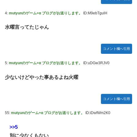
「フリルもリボンもたくさんがいいのよね、ふふっ
New!
♪」対魔忍RPG・新イベント『バニーとヨミハラクライシ
4:
mutyunのゲーム+α ブログがお送りします。
ID:M9ebTgulH
ス』
【デレマス】 810プロエアコン騒動【ぷちかれシリー
New!
水曜言ってたじゃん
ズ】
【パシフィック・リム】 MODEROID「ジプシー・デ
New!
ンジャー」プラモデル【10日予約開始】
コメント欄へ引用
やる夫のダンジョン運営記183-雑談所ネタ118 懺悔小
New!
5:
mutyunのゲーム+α ブログがお送りします。
ID:uDGw3RJV0
ネタ「創刻のファイアホイール」+埋めネタ「ファイアホイ
ールTCG・その後」
少ないけどやった事あるよね火曜
【にじさんじ】七瀬、動物園でアシカに水をかけられ
New!
ビショビショに→たまこ爆笑
【デレマス】 和久井留美「夢を作って、いつか遊んで」
コメント欄へ引用
【画像】ファーストサマーウイカ、激変した姿に「本田望結
55:
mutyunのゲーム+α ブログがお送りします。
ID:iDwfWm2K0
ちゃんかと」
【悲報】ポケポケ、1年で1600万人が引退・・・
>>5
ゲーム「すごい武器を手に入れましたが必要レベルに達して
別に少なくもない