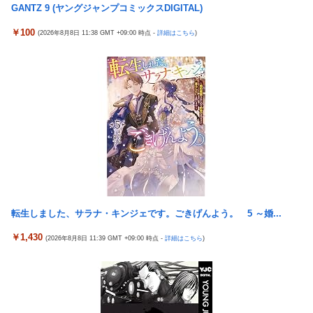
GANTZ 9 (ヤングジャンプコミックスDIGITAL)
警告へ
マイホ、景品が1000円区切りになって終わる…
New!
￥100
車大手工場にも女性・高齢者…軽作業ラインやスポットワ
(2026年8月8日 11:38 GMT +09:00 時点 -
詳細はこちら
)
New!
新台スマスロ『Lやじきた道中記参る』評判＆感想まとめ
New!
ーク
｜通常時はポイント集めで修行、あっぱれチャンスの河童が強
い、スイカ取りこぼし注意 etc…
車大手工場にも女性・高齢者…軽作業ラインやスポットワ
New!
ーク
【日向坂46】 藤嶌果歩さん"ホンモノ"感が凄い・・・
New!
海外「日本なんて行くんじゃなかった…」 日本を知ってし
New!
【画像】日本ってなんでここ埋め立てないの？
New!
まったディズニー信者、帰国後『本家』に失望する事態に
休日に甥っ子をアポなし託児を押し付けてきた兄嫁！「テ
New!
キャデラックF1、致命的なブレーキ問題の原因が明らかに
New!
レビでも見せといてw」と言うので『Gガンダム』を一気見させ
なるも解決には至っておらずめども立たず
た結果……甥っ子が重度の中二病を発症して家で大暴れｗｗ
アリスソフト「ランス10」ゲーム画面公開キター！ウルザ
New!
佐藤二朗、妻とのハグを報告「文〇砲より遥かに威力は弱
New!
ちゃんは今回も美しい…。前作で助けたシィルもいるぞ！
いが、僕のノロケ砲をお見舞いする」
【悲報】 ちいかわのモモンガ、逝きそう
転生しました、サラナ・キンジェです。ごきげんよう。 5 ～婚...
New!
【悲報】 おわり。
New!
【朗報】「あの椅子カバー」のカプセルトイ、爆誕。自宅
New!
【朗報】 ファイアーエムブレムさん、ついにキャラ成長率
￥1,430
New!
(2026年8月8日 11:39 GMT +09:00 時点 -
詳細はこちら
)
や職場をパチンコ屋にしちゃおうｗｗｗ
がゲーム内で見れるようになる
【米国株】ワイのSpaceX株がえらいことになってるんや
New!
元NBAプレーヤー、エネス・カンター・フリーダムが、
New!
が
2027年WNBAドラフトの適性を宣言 一部コーチによるWNBA男
性参加の声明を受け
スロッターさん「とある魔術の禁書目録2は喰種を超える
New!