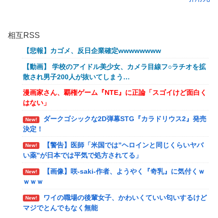
相互RSS
【悲報】カゴメ、反日企業確定wwwwwwww
【動画】 学校のアイドル美少女、カメラ目線フ○ラチオを拡
散され男子200人が抜いてしまう…
漫画家さん、覇権ゲーム『NTE』に正論「スゴイけど面白く
はない」
ダークゴシックな2D弾幕STG『カラドリウス2』発売
New!
決定！
【警告】医師「米国では”ヘロインと同じくらいヤバ
New!
い薬”が日本では平気で処方されてる」
【画像】咲-saki-作者、ようやく『奇乳』に気付くｗ
New!
ｗｗｗ
ワイの職場の後輩女子、かわいくていい匂いするけど
New!
マジでとんでもなく無能