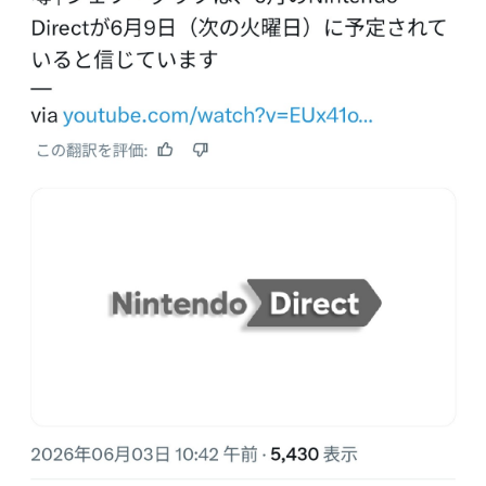
w
が婚姻届の証人に。
元NBAプレーヤー、エネス・カンター・フリーダム
【ウマ娘】海外の絵師が描いた味付けの濃いウマ娘か
New!
New!
が、2027年WNBAドラフトの適性を宣言 一部コーチによ
らしか得られない栄養素はある
るWNBA男性参加の声明を受け
【速報】超かぐや姫さん、とんでもないスピンオフ漫
New!
【朗報】「あの椅子カバー」のカプセルトイ、爆誕。自宅や
画が連載決定ｗｗｗｗｗｗｗｗｗｗｗｗｗｗｗｗｗｗｗｗｗ
職場をパチンコ屋にしちゃおうｗｗｗ
【動画】ブラジルの女子フットサル選手が極悪すぎて
New!
【にじさんじ】Cellmates、NG行動回避ゲーム！フリが露
5年間の出場停止処分に。
骨すぎる
【ウマ娘】セイちゃんの攻撃力を見よ！！！
New!
【悲報】人気配信者「はっきり言う、ジャングリア沖
New!
縄ほんとーーーーーーーーにおもんない！！！！」→炎上
海外「全部日本の真似だったのか…」 日本の普通の
New!
テレビ番組が最新SNSの数十年先を行っていたと話題に
【グラブル】ドライブバーストが初めて映像化された
New!
時の衝撃
【名探偵プリキュア】1QのIP売上は15億円 過去3期
New!
との比較と通期95億円計画を解説