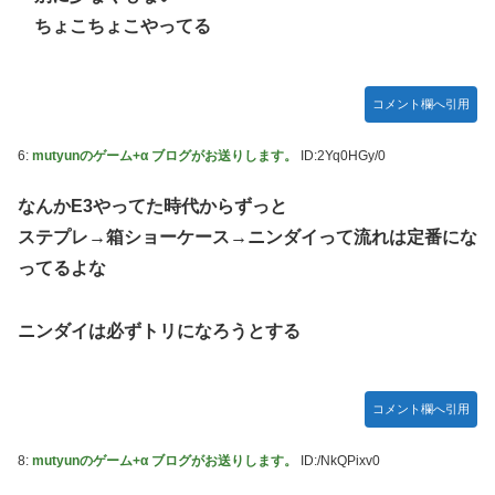
いないので装備できません」←このシステムｗｗｗｗ
ちょこちょこやってる
【にじさんじ】Cellmates、NG行動回避ゲーム！フリが露
骨すぎる
コメント欄へ引用
【動画】マーベルの新作格ゲー、歴代格ゲーのパロディが多
すぎて話題にwwwwwww
6:
mutyunのゲーム+α ブログがお送りします。
ID:2Yq0HGy/0
藤嶌果歩1st写真集の感想まとめ。おおむね好評【かほり
ん】【日向坂46】
なんかE3やってた時代からずっと
韓国人「“韓国サッカー”性接待の試合結果をご覧ください」
ステプレ→箱ショーケース→ニンダイって流れは定番にな
→「マッサージ効果は間違いないねｗ」「これが本当のベッ
ってるよな
ドサッカーだ」
国連が事実上の機能停止に陥りつつあると関係者が告白、特
ニンダイは必ずトリになろうとする
に役に立たないくせに高給だけ毟り取った結果……
メタルバンドが日本から死滅した理由ってなに？
【悲報】吉岡里帆さん、アドリブで相手役俳優の手を取りお
コメント欄へ引用
胸に押し当てる（画像あり）
8:
mutyunのゲーム+α ブログがお送りします。
ID:/NkQPixv0
【画像10枚】佐倉綾音さん(32)、自分のシコポイントに気が
つくwwwwwww