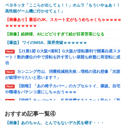
ベヨネッタ「ここらか出してぇ！！」ホムラ「もういやぁあ！！
【ホロライブ】ニコ、引っ越し先に洗濯機置き場がな
New!
高性能ゲーム機に行かせてぇ！」
い
【画像あり】最近のJK、スカート丈がもうめちゃくちゃｗｗｗｗ
【艦これ】そもそも深海ってなんか悪いことしたの
New!
ｗｗｗｗｗｗｗｗ
【艦これ】けーかいじん 他
New!
【画像】絵師様、AIにビビりすぎて絵が目茶苦茶になる
【艦これ】E5ヌルイとかいう風説には騙されないぞ
New!
【爆益】 ワイのNISA、限界突破ｗｗｗｗｗｗ
スキャンプくらいヌルイのなら考える
【J1第1節 G大阪×浦和】G大阪が逆転勝利で開幕白星スタ
New!
アリスソフト「ランス10」ゲーム画面公開キター！ウ
ート！数的優位の中で逆転を許す苦しい展開も終盤に再逆転に成
New!
ルザちゃんは今回も美しい…。前作で助けたシィルもいる
功
ぞ！
カンニング竹山、消費税減税失敗→増税の流れ想像「次誰
New!
が総理やりたいと思います？」
シュート選手が結婚を発表、ネモ選手とウメハラ選手
New!
が婚姻届の証人に。
【朗報】「あの椅子カバー」のカプセルトイ、爆誕。自宅
New!
や職場をパチンコ屋にしちゃおうｗｗｗ
【ハコヅメ】 第6話 感想 誰よりも早く！【～交番女
New!
子の逆襲～】
【悲報】ラッパーさん、札束披露するもネット民から「新
New!
社会人の初ボーナスくらいしかない」と笑われる
「フリルもリボンもたくさんがいいのよね、ふふっ
New!
おすすめ記事一覧④
♪」対魔忍RPG・新イベント『バニーとヨミハラクライシ
【動画】大阪府警のおっさん射殺映像が公開される。当然
New!
ス』
のように無抵抗だったことが発覚
【画像】あのちゃん、とんでもないデカ尻を晒す・・・