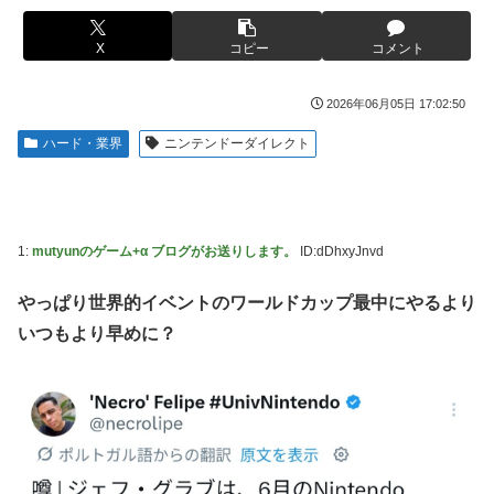
【艦これ】E5ヌルイとかいう風説には騙されないぞ
New!
ブで韓国に向かう予想‥世界各国の最新スパコン気象予測モ
スキャンプくらいヌルイのなら考える
デルがはじき出した直近の台風進路図がこちらです‥」
X
コピー
コメント
新台スマスロ『Lやじきた道中記参る』評判＆感想ま
New!
車大手工場にも女性・高齢者…軽作業ラインやスポッ
New!
とめ｜通常時はポイント集めで修行、あっぱれチャンスの河
トワーク
2026年06月05日 17:02:50
童が強い、スイカ取りこぼし注意 etc…
海外「日本なんて行くんじゃなかった…」 日本を知
New!
ハード・業界
ニンテンドーダイレクト
【画像】影山優佳さん(25)、下着姿であたシコが止ま
New!
ってしまったディズニー信者、帰国後『本家』に失望する事
らない
態に
京大病院、手術ミスで50代女性患者を「植物状態」
New!
キャデラックF1、致命的なブレーキ問題の原因が明
New!
に 脳腫瘍摘出手術で腫瘍の無い部位を摘出してしまう
らかになるも解決には至っておらずめども立たず
1:
mutyunのゲーム+α ブログがお送りします。
ID:dDhxyJnvd
【画像】前田敦子さん、脚が長すぎるｗｗｗｗｗｗｗ
New!
【緊急】今の若者に急増している『コレ』依存、めち
New!
【Pickup07091615】
やっぱり世界的イベントのワールドカップ最中にやるより
ゃくちゃ深刻な模様w w w w w w w w w w
【画像】元モデルのTBS新人アナさん、プリケツ
New!
いつもより早めに？
アリスソフト「ランス10」ゲーム画面公開キター！ウ
New!
テレビ大好き高齢者の｢テレビ離れ｣が始まった…
ルザちゃんは今回も美しい…。前作で助けたシィルもいる
New!
ぞ！
【画像】日本のセクシー過ぎる女性犯罪者一覧が冗談
New!
抜きにレベル高過ぎる件w w w w w w w w w
【デレマス】 凛「なにこれ、蒼穹のファフナー？」
New!
モバP「資料だから見といてくれ」
【画像】俺たちの姫本田望結、久しぶりに画像を投稿
New!
した結果→やっぱりワイらの姫だったw w w w w w w w w
シュート選手が結婚を発表、ネモ選手とウメハラ選手
New!