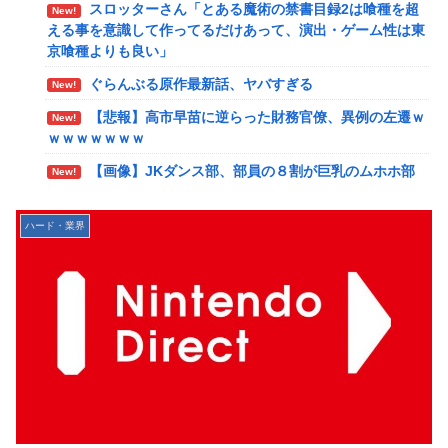
スロッターさん「とある魔術の禁書目録2は喰種を超
レ言うほどおかしいか？？？？？？
New!
える事を意識して作ってるだけあって、演出・ゲーム性は東
佐藤二朗、妻とのハグを報告「文〇砲より遥かに威力
New!
京喰種よりも良い」
は弱いが、僕のノロケ砲をお見舞いする」
ぐらんぶる原作最新話、ヤバすぎる
New!
【画像】こんな感じのクルマで車中泊旅したいよ
New!
【悲報】高市早苗に逆らった財務官僚、異例の左遷ｗ
な？？？
New!
ｗｗｗｗｗｗｗ
【朗報】ドラゴンボール史上、最も実力とその人気が
New!
【画像】JKダンス部、部員の８割が巨乳のムホホ部
伴わない微妙すぎるキャラさん決まる！！
New!
だったｗｗｗｗ
路上駐車中のテスラ車を超弩級のゲリラ豪雨が直撃、
New!
【画像】漫画家・桂正和、最新のパンツ＆お尻のイラ
水が溢れてどんどん浸かっていくのを……
New!
ハード・業界
スト投稿にネット衝撃「この質感の出し方」「実写かと思い
【艦これ】そもそも深海ってなんか悪いことしたの
New!
ました」
【艦これ】けーかいじん 他
New!
みいちゃん、セコカンになる
New!
【艦これ】E5ヌルイとかいう風説には騙されないぞ
New!
【画像】咲-saki-作者、ようやく『奇乳』に気付くｗ
New!
スキャンプくらいヌルイのなら考える
ｗｗｗ
【艦これ】もちもちーの本気 他
New!
【艦これ】そもそも深海ってなんか悪いことしたの
New!
【ウマ娘】水着シュヴァちいいね！
New!
【艦これ】けーかいじん 他
New!
韓国人「超巨大台風13号ドルフィンが90度直角カー
New!