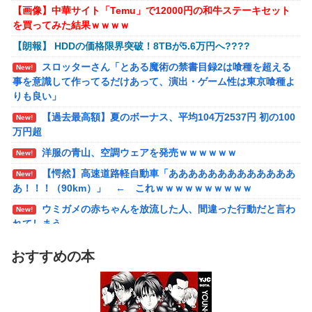
【画像あり】ディズニーの「おいなり巻（600円）」、卑
【にじさんじ】七瀬、動物園でアシカに水をかけられ
New!
New!
【画像】中華サイト「Temu」で12000円の和牛ステーキセット
猥すぎて賛否両論ｗｗｗｗｗ
ビショビショに→たまこ爆笑
を買ってみた結果ｗｗｗｗ
【動画】熊本地震発生時の手術室の様子が公開される
New!
ゲーム「すごい武器を手に入れましたが必要レベルに達して
【朗報】 HDDの価格限界突破！8TBが5.6万円へ????
いないので装備できません」←このシステムｗｗｗｗ
海外「先進国で日本だけパスポート所有率が低すぎる、何
New!
スロッターさん「とある魔術の禁書目録2は喰種を超える
New!
故なのか」
【にじさんじ】Cellmates、NG行動回避ゲーム！フリが露
事を意識して作ってるだけあって、演出・ゲーム性は東京喰種よ
骨すぎる
りも良い」
【朗報】ぐらんぶるのヒロイン、遂にデレるwwww
New!
【過去最高額】夏のボーナス、平均104万2537円 初の100
【悲報】ショートスリーパー堀さん、対面で高須幹弥にブ
【動画】マーベルの新作格ゲー、歴代格ゲーのパロディが多
New!
New!
万円超
チギレるｗｗｗｗ
すぎて話題にwwwwwww
洋服の青山、空調ウェアを発売ｗｗｗｗｗｗ
【画像】咲-saki-作者、ようやく『奇乳』に気付くｗｗｗ
New!
New!
ｗ
【愕然】高速道路軽自動車「あああああああああああああ
New!
あ！！！（90km）」 ← これｗｗｗｗｗｗｗｗｗｗ
夫さん、妻に「天井のシミ数えてれば終わるでな」と押し
New!
倒されて性行為 → 凄いことになるｗｗｗｗｗ
ウミガメの赤ちゃんを放流した人、間違った行動だと言わ
New!
れてしまう
【悲報】イオン、大行列ができる…一体何が起きてるん
New!
だ？ｗｗｗｗ
【動画】マーベルの新作格ゲー、歴代格ゲーのパロディが
New!
おすすめの本
多すぎて話題にwwwwwww
シュート選手が結婚を発表、ネモ選手とウメハラ選手が婚
New!
姻届の証人に。
【艦これ】そもそも深海ってなんか悪いことしたの
New!
えなこ、ハイレグの股間見え過ぎタマランわ
New!
【艦これ】けーかいじん 他
New!