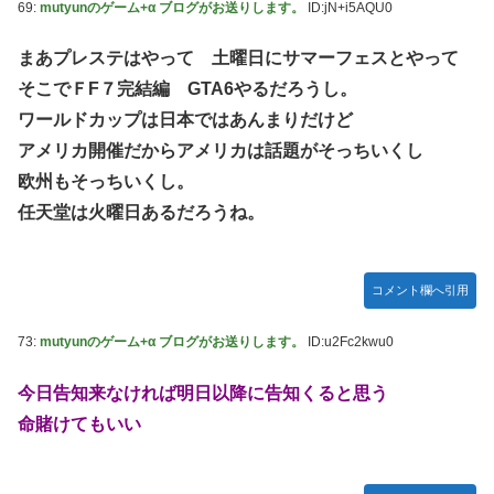
69:
mutyunのゲーム+α ブログがお送りします。
ID:jN+i5AQU0
まあプレステはやって 土曜日にサマーフェスとやって
そこでＦF７完結編 GTA6やるだろうし。
ワールドカップは日本ではあんまりだけど
アメリカ開催だからアメリカは話題がそっちいくし
欧州もそっちいくし。
任天堂は火曜日あるだろうね。
コメント欄へ引用
73:
mutyunのゲーム+α ブログがお送りします。
ID:u2Fc2kwu0
今日告知来なければ明日以降に告知くると思う
命賭けてもいい