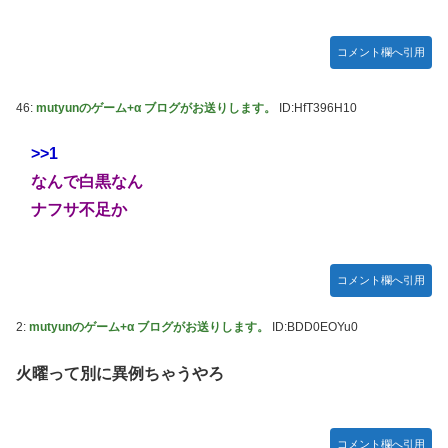
【遊戯王】なんか「ウィッチクラフト」の新規いるけ
New!
ど強いの？
コメント欄へ引用
【衝撃動画】トラック事故で車がミンチになった男
New!
性、とんでもない姿で発見される…怖すぎる…
46:
mutyunのゲーム+α ブログがお送りします。
ID:HfT396H10
【ハコヅメ】 第6話 感想 誰よりも早く！【～交番女
New!
子の逆襲～】
>>1
やる夫「催眠アプリを手に入れたんだけど……これ必
New!
なんで白黒なん
要だった？」 第29話
ナフサ不足か
【画像】日本ってなんでここ埋め立てないの？
New!
休日に甥っ子をアポなし託児を押し付けてきた兄嫁！
New!
「テレビでも見せといてw」と言うので『Gガンダム』を一
コメント欄へ引用
気見させた結果……甥っ子が重度の中二病を発症して家で大
暴れｗｗ
2:
mutyunのゲーム+α ブログがお送りします。
ID:BDD0EOYu0
佐藤二朗、妻とのハグを報告「文〇砲より遥かに威力
New!
は弱いが、僕のノロケ砲をお見舞いする」
火曜って別に異例ちゃうやろ
【画像】こんな感じのクルマで車中泊旅したいよ
New!
な？？？
コメント欄へ引用