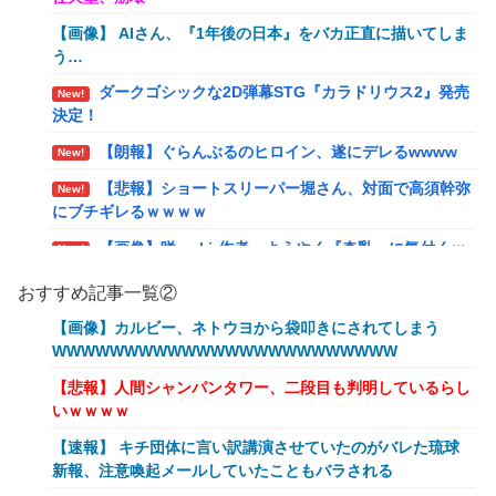
【画像】 AIさん、『1年後の日本』をバカ正直に描いてしま
う…
ダークゴシックな2D弾幕STG『カラドリウス2』発売
New!
決定！
【朗報】ぐらんぶるのヒロイン、遂にデレるwwww
New!
【悲報】ショートスリーパー堀さん、対面で高須幹弥
New!
にブチギレるｗｗｗｗ
【画像】咲-saki-作者、ようやく『奇乳』に気付くｗ
New!
ｗｗｗ
おすすめ記事一覧②
夫さん、妻に「天井のシミ数えてれば終わるでな」と
New!
【画像】カルビー、ネトウヨから袋叩きにされてしまう
押し倒されて性行為 → 凄いことになるｗｗｗｗｗ
WWWWWWWWWWWWWWWWWWWWWWWW
シュート選手が結婚を発表、ネモ選手とウメハラ選手
New!
【悲報】人間シャンパンタワー、二段目も判明しているらし
が婚姻届の証人に。
いｗｗｗｗ
流行を無視したとき「正直ダサくね？」ってなるファ
New!
【速報】 キチ団体に言い訳講演させていたのがバレた琉球
ッション上げてけ
新報、注意喚起メールしていたこともバラされる
【衝撃】クロちゃん、とち狂ったツイートをする←コ
New!