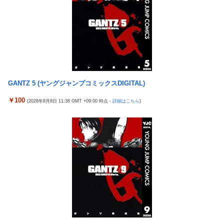
【ホロライブ】POP UP PARADE「雪花ラミィ」フィギュ
New!
【艦これ】E5ヌルイとかいう風説には騙されないぞ スキ
New!
ア【本日発売】
ャンプくらいヌルイのなら考える
ホビーサクラ「真の点P 私服Ver.」美少女フィギュア【予
New!
「居眠り運転かな？」→何度も追突→夫婦「これは事故じ
New!
約開始】
ゃない」と気付く…
【宇崎ちゃんは遊びたい！】BiCute Bunnies Figure「宇
New!
早大生さん、ポイント不正で無銭飲食ｗｗｗ大学が異例の
New!
崎花」「宇崎月」メタリックパープルver. プライズフィギュア
警告へ
【ラウンドワン限定で展開決定】
GANTZ 5 (ヤングジャンプコミックスDIGITAL)
車大手工場にも女性・高齢者…軽作業ラインやスポットワ
New!
【画像】女漫画家しか描かないバトル漫画のワンシーンが
New!
ーク
￥100
発見さらるwwwwwwwwwwwwwwwwwwwwwwwwwww
(2026年8月8日 11:38 GMT +09:00 時点 -
詳細はこちら
)
中道改革連合、全国キャラバン開始も「で、お前誰？」状
New!
【艦これ】そもそも深海ってなんか悪いことしたの
New!
態ｗｗｗｗｗ
【艦これ】けーかいじん 他
New!
【悲報】 ちいかわのモモンガ、逝きそう
New!
【艦これ】E5ヌルイとかいう風説には騙されないぞ スキ
New!
【朗報】「あの椅子カバー」のカプセルトイ、爆誕。自宅
New!
ャンプくらいヌルイのなら考える
や職場をパチンコ屋にしちゃおうｗｗｗ
ジャンポケ斉藤の被害女性「バウムクーヘン売ったり
New!
【米国株】ワイのSpaceX株がえらいことになってるんや
New!
TikTokライブしててムカついたから示談しなかった」
が
「居眠り運転かな？」→何度も追突→夫婦「これは事故じ
New!
スロッターさん「とある魔術の禁書目録2は喰種を超える
New!
ゃない」と気付く…
事を意識して作ってるだけあって、演出・ゲーム性は東京喰種よ
りも良い」
早大生さん、ポイント不正で無銭飲食ｗｗｗ大学が異例の
New!