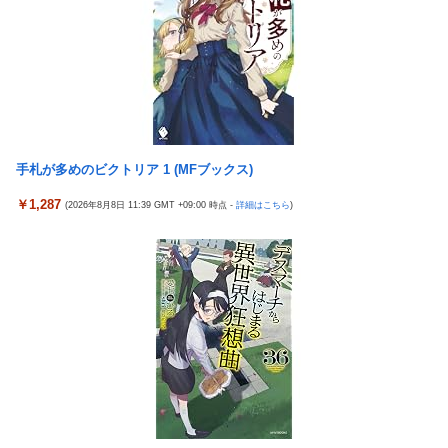
ジャンポケ斉藤の被害女性「バウムクーヘン売ったりTikTokライ
スロッターさん「とある魔術の禁書目録2は喰種を超える事を意
ブしててムカついたから示談しなかった」
識して作ってるだけあって、演出・ゲーム性は東京喰種よりも良
「居眠り運転かな？」→何度も追突→夫婦「これは事故じゃな
い」
い」と気付く…
マイホ、景品が1000円区切りになって終わる…
早大生さん、ポイント不正で無銭飲食ｗｗｗ大学が異例の警告へ
新台スマスロ『Lやじきた道中記参る』評判＆感想まとめ｜通常
車大手工場にも女性・高齢者…軽作業ラインやスポットワーク
時はポイント集めで修行、あっぱれチャンスの河童が強い、スイ
手札が多めのビクトリア 1 (MFブックス)
カ取りこぼし注意 etc…
車大手工場にも女性・高齢者…軽作業ラインやスポットワーク
【日向坂46】 藤嶌果歩さん"ホンモノ"感が凄い・・・
海外「日本なんて行くんじゃなかった…」 日本を知ってしまった
￥1,287
(2026年8月8日 11:39 GMT +09:00 時点 -
詳細はこちら
)
ディズニー信者、帰国後『本家』に失望する事態に
【画像】日本ってなんでここ埋め立てないの？
キャデラックF1、致命的なブレーキ問題の原因が明らかになるも
休日に甥っ子をアポなし託児を押し付けてきた兄嫁！「テレビで
解決には至っておらずめども立たず
も見せといてw」と言うので『Gガンダム』を一気見させた結
果……甥っ子が重度の中二病を発症して家で大暴れｗｗ
アリスソフト「ランス10」ゲーム画面公開キター！ウルザちゃん
は今回も美しい…。前作で助けたシィルもいるぞ！
佐藤二朗、妻とのハグを報告「文〇砲より遥かに威力は弱いが、
僕のノロケ砲をお見舞いする」
【悲報】 ちいかわのモモンガ、逝きそう
【悲報】 おわり。
【朗報】「あの椅子カバー」のカプセルトイ、爆誕。自宅や職場
をパチンコ屋にしちゃおうｗｗｗ
【朗報】 ファイアーエムブレムさん、ついにキャラ成長率がゲー
ム内で見れるようになる
【米国株】ワイのSpaceX株がえらいことになってるんやが