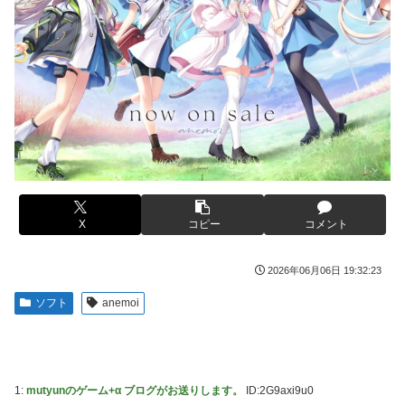
はじき出した直近の台風進路図がこちらです‥」
【艦これ】E5ヌルイとかいう風説には騙されないぞ スキャ
ンプくらいヌルイのなら考える
車大手工場にも女性・高齢者…軽作業ラインやスポットワー
ク
新台スマスロ『Lやじきた道中記参る』評判＆感想まとめ｜
通常時はポイント集めで修行、あっぱれチャンスの河童が強
海外「日本なんて行くんじゃなかった…」 日本を知ってし
い、スイカ取りこぼし注意 etc…
まったディズニー信者、帰国後『本家』に失望する事態に
【画像】影山優佳さん(25)、下着姿であたシコが止まらない
キャデラックF1、致命的なブレーキ問題の原因が明らかに
なるも解決には至っておらずめども立たず
京大病院、手術ミスで50代女性患者を「植物状態」に 脳腫
瘍摘出手術で腫瘍の無い部位を摘出してしまう
【緊急】今の若者に急増している『コレ』依存、めちゃくち
ゃ深刻な模様w w w w w w w w w w
【画像】前田敦子さん、脚が長すぎるｗｗｗｗｗｗｗ
【Pickup07091615】
アリスソフト「ランス10」ゲーム画面公開キター！ウルザち
X
コピー
コメント
ゃんは今回も美しい…。前作で助けたシィルもいるぞ！
【画像】元モデルのTBS新人アナさん、プリケツ
2026年06月06日 19:32:23
【デレマス】 凛「なにこれ、蒼穹のファフナー？」モバ
テレビ大好き高齢者の｢テレビ離れ｣が始まった…
P「資料だから見といてくれ」
ソフト
anemoi
【画像】日本のセクシー過ぎる女性犯罪者一覧が冗談抜きに
シュート選手が結婚を発表、ネモ選手とウメハラ選手が婚姻
レベル高過ぎる件w w w w w w w w w
届の証人に。
【画像】俺たちの姫本田望結、久しぶりに画像を投稿した結
【ウマ娘】海外の絵師が描いた味付けの濃いウマ娘からしか
果→やっぱりワイらの姫だったw w w w w w w w w w
得られない栄養素はある
1:
mutyunのゲーム+α ブログがお送りします。
ID:2G9axi9u0