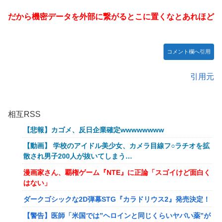
だから機密データを外部に繋がるとこに置くなとあれほど
コメント欄へ引用
引用元
相互RSS
【悲報】カゴメ、反日企業確定wwwwwwww
【動画】 学校のアイドル美少女、カメラ目線フ○ラチオを拡
散され男子200人が抜いてしまう…
漫画家さん、覇権ゲーム『NTE』に正論「スゴイけど面白く
はない」
ダークゴシックな2D弾幕STG『カラドリウス2』発売決定！
【警告】医師「米国では”ヘロインと同じくらいヤバい薬”が