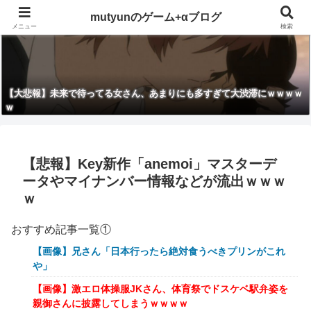
mutyunのゲーム+αブログ
メニュー
検索
【大悲報】未来で待ってる女さん、あまりにも多すぎて大渋滞にｗｗｗｗ
ｗ
【悲報】Key新作「anemoi」マスターデ
ータやマイナンバー情報などが流出ｗｗｗ
ｗ
おすすめ記事一覧①
【画像】兄さん「日本行ったら絶対食うべきプリンがこれ
や」
【画像】激エロ体操服JKさん、体育祭でドスケベ駅弁姿を
親御さんに披露してしまうｗｗｗｗ