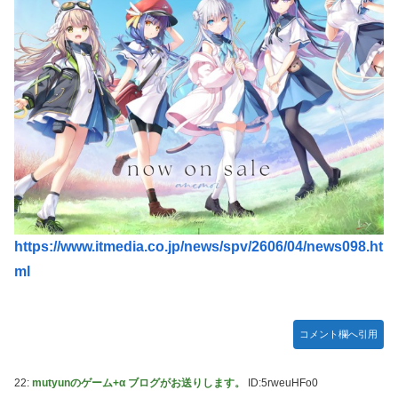
【ハコヅメ】 第6話 感想 誰よりも早く！【～交番女子の逆
襲～】
やる夫「催眠アプリを手に入れたんだけど……これ必要だっ
た？」 第29話
【画像】日本ってなんでここ埋め立てないの？
休日に甥っ子をアポなし託児を押し付けてきた兄嫁！「テレ
ビでも見せといてw」と言うので『Gガンダム』を一気見さ
せた結果……甥っ子が重度の中二病を発症して家で大暴れｗ
ｗ
佐藤二朗、妻とのハグを報告「文〇砲より遥かに威力は弱い
https://www.itmedia.co.jp/news/spv/2606/04/news098.ht
が、僕のノロケ砲をお見舞いする」
ml
【画像】こんな感じのクルマで車中泊旅したいよな？？？
「フリルもリボンもたくさんがいいのよね、ふふっ♪」対魔
忍RPG・新イベント『バニーとヨミハラクライシス』
コメント欄へ引用
【デレマス】 810プロエアコン騒動【ぷちかれシリーズ】
22:
mutyunのゲーム+α ブログがお送りします。
ID:5rweuHFo0
【パシフィック・リム】 MODEROID「ジプシー・デンジャ