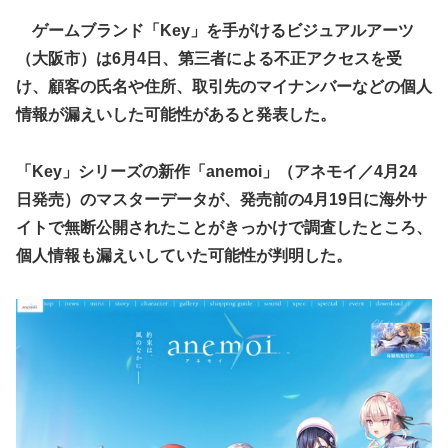
元NBAプレーヤー、エネス・カンター・フリーダムが、
【速報】超かぐや姫さん、とんでもないスピンオフ漫画が連
2027年WNBAドラフトの適性を宣言 一部コーチによる
ゲームブランド「Key」を手がけるビジュアルアーツ
載決定ｗｗｗｗｗｗｗｗｗｗｗｗｗｗｗｗｗｗｗｗｗ
WNBA男性参加の声明を受け
（大阪市）は6月4日、第三者による不正アクセスを受
【動画】ブラジルの女子フットサル選手が極悪すぎて5年間
【朗報】「あの椅子カバー」のカプセルトイ、爆誕。自宅や
け、顧客の氏名や住所、取引先のマイナンバーなどの個人
の出場停止処分に。
職場をパチンコ屋にしちゃおうｗｗｗ
情報が漏えいした可能性があると発表した。
【ウマ娘】セイちゃんの攻撃力を見よ！！！
【にじさんじ】Cellmates、NG行動回避ゲーム！フリが露
骨すぎる
【悲報】人気配信者「はっきり言う、ジャングリア沖縄ほん
「Key」シリーズの新作「anemoi」（アネモイ／4月24
とーーーーーーーーにおもんない！！！！」→炎上
日発売）のマスターデータが、発売前の4月19日に海外サ
海外「全部日本の真似だったのか…」 日本の普通のテレビ
イトで無断公開されたことがきっかけで調査したところ、
番組が最新SNSの数十年先を行っていたと話題に
個人情報も漏えいしていた可能性が判明した。
【グラブル】ドライブバーストが初めて映像化された時の衝
撃
【名探偵プリキュア】1QのIP売上は15億円 過去3期との比
較と通期95億円計画を解説
【遊戯王】なんか「ウィッチクラフト」の新規いるけど強い
の？
【衝撃動画】トラック事故で車がミンチになった男性、とん
でもない姿で発見される…怖すぎる…