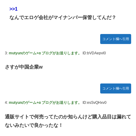
ー」プラモデル【10日予約開始】
>>1
やる夫のダンジョン運営記183-雑談所ネタ118 懺悔小ネタ
なんでエロゲ会社がマイナンバー保管してんだ？
「創刻のファイアホイール」+埋めネタ「ファイアホイール
TCG・その後」
【にじさんじ】七瀬、動物園でアシカに水をかけられビショ
コメント欄へ引用
ビショに→たまこ爆笑
【デレマス】 和久井留美「夢を作って、いつか遊んで」
3:
mutyunのゲーム+α ブログがお送りします。
ID:bVDAepvl0
【画像】ファーストサマーウイカ、激変した姿に「本田望結
さすが中国企業w
ちゃんかと」
【悲報】ポケポケ、1年で1600万人が引退・・・
コメント欄へ引用
ゲーム「すごい武器を手に入れましたが必要レベルに達して
いないので装備できません」←このシステムｗｗｗｗ
4:
mutyunのゲーム+α ブログがお送りします。
ID:esSvQHxv0
【にじさんじ】Cellmates、NG行動回避ゲーム！フリが露
骨すぎる
通販サイトで何売ってたのか知らんけど購入品目は漏れて
【動画】マーベルの新作格ゲー、歴代格ゲーのパロディが多
ないみたいで良かったな！
すぎて話題にwwwwwww