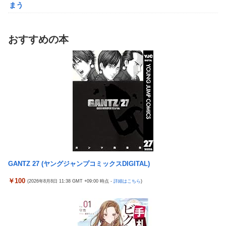
まう
ｗｗ
【動画】マーベルの新作格ゲー、歴代格ゲーのパロディが多すぎ
シュート選手が結婚を発表、ネモ選手とウメハラ選手が婚姻届の
て話題にwwwwwww
証人に。
おすすめの本
【艦これ】そもそも深海ってなんか悪いことしたの
えなこ、ハイレグの股間見え過ぎタマランわ
【艦これ】けーかいじん 他
【ホロライブ】POP UP PARADE「雪花ラミィ」フィギュア【本
日発売】
【艦これ】E5ヌルイとかいう風説には騙されないぞ スキャンプ
くらいヌルイのなら考える
ホビーサクラ「真の点P 私服Ver.」美少女フィギュア【予約開
始】
「居眠り運転かな？」→何度も追突→夫婦「これは事故じゃな
い」と気付く…
【宇崎ちゃんは遊びたい！】BiCute Bunnies Figure「宇崎花」
「宇崎月」メタリックパープルver. プライズフィギュア【ラウン
早大生さん、ポイント不正で無銭飲食ｗｗｗ大学が異例の警告へ
ドワン限定で展開決定】
車大手工場にも女性・高齢者…軽作業ラインやスポットワーク
【画像】女漫画家しか描かないバトル漫画のワンシーンが発見さ
中道改革連合、全国キャラバン開始も「で、お前誰？」状態ｗｗ
らるwwwwwwwwwwwwwwwwwwwwwwwwwww
GANTZ 27 (ヤングジャンプコミックスDIGITAL)
ｗｗｗ
【艦これ】そもそも深海ってなんか悪いことしたの
￥100
(2026年8月8日 11:38 GMT +09:00 時点 -
詳細はこちら
)
【悲報】 ちいかわのモモンガ、逝きそう
【艦これ】けーかいじん 他
【朗報】「あの椅子カバー」のカプセルトイ、爆誕。自宅や職場
【艦これ】E5ヌルイとかいう風説には騙されないぞ スキャンプ
をパチンコ屋にしちゃおうｗｗｗ
くらいヌルイのなら考える
【米国株】ワイのSpaceX株がえらいことになってるんやが