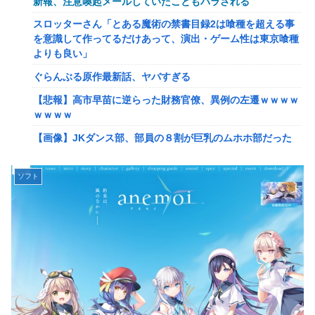
新報、注意喚起メールしていたこともバラされる
佐藤二朗、妻とのハグを報告「文〇砲より遥かに威力は弱い
スロッターさん「とある魔術の禁書目録2は喰種を超える事
が、僕のノロケ砲をお見舞いする」
を意識して作ってるだけあって、演出・ゲーム性は東京喰種
よりも良い」
【画像】こんな感じのクルマで車中泊旅したいよな？？？
ぐらんぶる原作最新話、ヤバすぎる
【朗報】ドラゴンボール史上、最も実力とその人気が伴わな
い微妙すぎるキャラさん決まる！！
【悲報】高市早苗に逆らった財務官僚、異例の左遷ｗｗｗｗ
ｗｗｗｗ
路上駐車中のテスラ車を超弩級のゲリラ豪雨が直撃、水が溢
れてどんどん浸かっていくのを……
【画像】JKダンス部、部員の８割が巨乳のムホホ部だった
ｗｗｗｗ
【艦これ】そもそも深海ってなんか悪いことしたの
【画像】漫画家・桂正和、最新のパンツ＆お尻のイラスト投
ソフト
【艦これ】けーかいじん 他
稿にネット衝撃「この質感の出し方」「実写かと思いまし
【艦これ】E5ヌルイとかいう風説には騙されないぞ スキャ
た」
ンプくらいヌルイのなら考える
みいちゃん、セコカンになる
【艦これ】もちもちーの本気 他
【画像】咲-saki-作者、ようやく『奇乳』に気付くｗｗｗｗ
【ウマ娘】水着シュヴァちいいね！
【艦これ】そもそも深海ってなんか悪いことしたの
韓国人「超巨大台風13号ドルフィンが90度直角カーブで韓
【艦これ】けーかいじん 他
国に向かう予想‥世界各国の最新スパコン気象予測モデルが