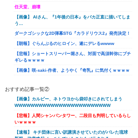
任天堂、崩壊
【画像】 AIさん、『1年後の日本』をバカ正直に描いてしま
う…
ダークゴシックな2D弾幕STG『カラドリウス2』発売決定！
【朗報】ぐらんぶるのヒロイン、遂にデレるwwww
【悲報】ショートスリーパー堀さん、対面で高須幹弥にブチ
ギレるｗｗｗｗ
【画像】咲-saki-作者、ようやく『奇乳』に気付くｗｗｗｗ
夫さん、妻に「天井のシミ数えてれば終わるでな」と押し倒
されて性行為 → 凄いことになるｗｗｗｗｗ
おすすめ記事一覧②
シュート選手が結婚を発表、ネモ選手とウメハラ選手が婚姻
【画像】カルビー、ネトウヨから袋叩きにされてしまう
届の証人に。
WWWWWWWWWWWWWWWWWWWWWWWW
流行を無視したとき「正直ダサくね？」ってなるファッショ
【悲報】人間シャンパンタワー、二段目も判明しているらし
ン上げてけ
いｗｗｗｗ
【衝撃】クロちゃん、とち狂ったツイートをする←コレ言う
【速報】 キチ団体に言い訳講演させていたのがバレた琉球
ほどおかしいか？？？？？？