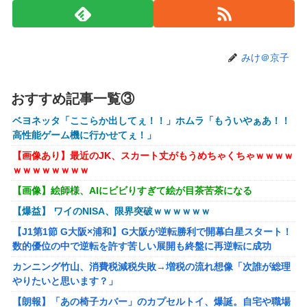
ｗｗｗｗｗ
【VTuber】RK Music、公式サイトをリニューアル！『こう
して見るとRK Music結構アーティストおるわね』
みけ＠京子
【にじさんじ】七瀬、動物園でアシカに水をかけられビショ
ビショに→たまこ爆笑
おすすめ記事一覧③
【ホロライブ】ニコ、引っ越し先に洗濯機置き場がない
【艦これ】そもそも深海ってなんか悪いことしたの
ベヨネッタ「ここらか出してぇ！！」ホムラ「もういやぁあ！！
高性能ゲーム機に行かせてぇ！」
【艦これ】けーかいじん 他
【画像あり】最近のJK、スカート丈がもうめちゃくちゃｗｗｗｗ
【艦これ】E5ヌルイとかいう風説には騙されないぞ スキャ
ｗｗｗｗｗｗｗｗ
ンプくらいヌルイのなら考える
【画像】絵師様、AIにビビりすぎて絵が目茶苦茶になる
アリスソフト「ランス10」ゲーム画面公開キター！ウルザち
【爆益】 ワイのNISA、限界突破ｗｗｗｗｗｗ
ゃんは今回も美しい…。前作で助けたシィルもいるぞ！
【J1第1節 G大阪×浦和】G大阪が逆転勝利で開幕白星スタート！
シュート選手が結婚を発表、ネモ選手とウメハラ選手が婚姻
数的優位の中で逆転を許す苦しい展開も終盤に再逆転に成功
届の証人に。
カンニング竹山、消費税減税失敗→増税の流れ想像「次誰が総理
【ハコヅメ】 第6話 感想 誰よりも早く！【～交番女子の逆
やりたいと思います？」
襲～】
【朗報】「あの椅子カバー」のカプセルトイ、爆誕。自宅や職場