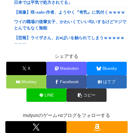
日本では平気で処方されてる」
【画像】咲-saki-作者、ようやく『奇乳』に気付くｗｗｗｗ
ワイの職場の後輩女子、かわいくていい匂いするけどマジで
とんでもなく無能
【悲報】ライザさん、お●ぱいを触られてしまうｗｗｗｗｗ
ｗｗｗ
【悲報】Z世代「求刑7年のジャンポケ斎藤は口封じに被害
シェアする
者殺した方が量刑軽かっただろ」←1万いいね
X
Mastodon
Bluesky
ぐらんぶる原作最新話、ヤバすぎる
【悲報】ショートスリーパー堀さん、対面で高須幹弥にブチ
Misskey
Facebook
はてブ
ギレるｗｗｗｗ
LINE
コピー
【画像】閉店間際の回転ずし、ネタの量がバグってると話題
にｗｗｗｗｗ
【速報】ワンピースの「世界に5種しかない飛行能力」発言
mutyunのゲーム+αブログをフォローする
の謎が解けるWWW
ワイ、「着衣おっばい」でしか抜けない体質になってしまう