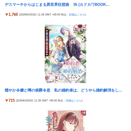
デスマーチからはじまる異世界狂想曲 36 (カドカワBOOK...
元NBAプレーヤー、エネス・カンター・フリーダムが、2027年
スロッターさん「とある魔術の禁書目録2は喰種を超える事を意
WNBAドラフトの適性を宣言 一部コーチによるWNBA男性参加
識して作ってるだけあって、演出・ゲーム性は東京喰種よりも良
￥1,760
(2026年8月8日 11:39 GMT +09:00 時点 -
詳細はこちら
)
の声明を受け
い」
職場の人妻と不倫をして、ついに、、、
元NBAプレーヤー、エネス・カンター・フリーダムが、2027年
WNBAドラフトの適性を宣言 一部コーチによるWNBA男性参加
ドイツ空港のウクライナ輸送機に自爆ドローン接近、見つけた空
の声明を受け
港職員が蹴り落とす…高性能プラスチック爆弾搭載！
【話題】不倫したらダメなのに、なぜか不倫するドラマが流行る
島田珠代姉さんが好きな方
理由がコチラ・・・・
【朗報】「あの椅子カバー」のカプセルトイ、爆誕。自宅や職場
新台スマスロ『Lやじきた道中記参る』評判＆感想まとめ｜通常
をパチンコ屋にしちゃおうｗｗｗ
時はポイント集めで修行、あっぱれチャンスの河童が強い、スイ
【にじさんじ】Cellmates、NG行動回避ゲーム！フリが露骨すぎ
カ取りこぼし注意 etc…
る
日本のフォント企業を買収した海外資本、「なんで自ら売上ゼロ
【ウマ娘】ドンナと海行きてえなあ
にするようなことするの」とドン引きするような方針転換を……
穏やか令嬢と噂の侯爵令息 私の婚約者は、どうやら婚約解消をし...
ちびまるこちゃんのゲームがもし今でたらどんなのになるのか
【朗報画像】現役JKママ、とんでもない事になってしまうｗｗｗ
￥715
(2026年8月8日 11:39 GMT +09:00 時点 -
詳細はこちら
)
ｗｗｗｗｗｗｗｗｗ 【Pickup07091604】
軽飛行機が屋根すれすれを抜けて飛行場へ、車輪を出さないまま
胴体着陸「これよりひどい着陸なら山ほど見てきた」【海外の反
【朗報】日本のおじいちゃん・おばあちゃん、半数以上がSNSを
応】
使いこなしていたｗｗｗｗｗ
「暴走族じゃないのにコルク半ヘルメットを被ってた」と因縁つ