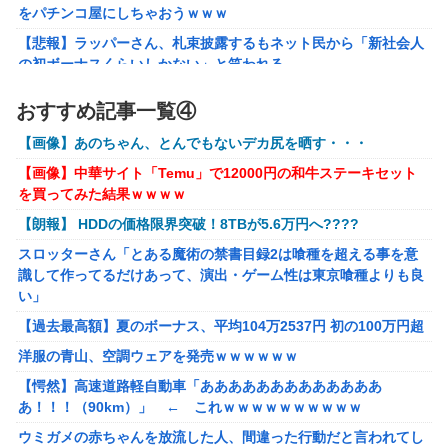
「フリルもリボンもたくさんがいいのよね、ふふっ♪」対魔
をパチンコ屋にしちゃおうｗｗｗ
忍RPG・新イベント『バニーとヨミハラクライシス』
【悲報】ラッパーさん、札束披露するもネット民から「新社会人
【にじさんじ】七瀬、動物園でアシカに水をかけられビショ
の初ボーナスくらいしかない」と笑われる
ビショに→たまこ爆笑
【動画】大阪府警のおっさん射殺映像が公開される。当然のよう
おすすめ記事一覧④
に無抵抗だったことが発覚
ゲーム「すごい武器を手に入れましたが必要レベルに達して
いないので装備できません」←このシステムｗｗｗｗ
【画像】あのちゃん、とんでもないデカ尻を晒す・・・
【画像あり】ディズニーの「おいなり巻（600円）」、卑猥すぎ
て賛否両論ｗｗｗｗｗ
【にじさんじ】Cellmates、NG行動回避ゲーム！フリが露
【画像】中華サイト「Temu」で12000円の和牛ステーキセット
骨すぎる
を買ってみた結果ｗｗｗｗ
【動画】熊本地震発生時の手術室の様子が公開される
【動画】マーベルの新作格ゲー、歴代格ゲーのパロディが多
【朗報】 HDDの価格限界突破！8TBが5.6万円へ????
海外「先進国で日本だけパスポート所有率が低すぎる、何故なの
すぎて話題にwwwwwww
か」
スロッターさん「とある魔術の禁書目録2は喰種を超える事を意
識して作ってるだけあって、演出・ゲーム性は東京喰種よりも良
【朗報】ぐらんぶるのヒロイン、遂にデレるwwww
い」
【悲報】ショートスリーパー堀さん、対面で高須幹弥にブチギレ
【過去最高額】夏のボーナス、平均104万2537円 初の100万円超
るｗｗｗｗ
洋服の青山、空調ウェアを発売ｗｗｗｗｗｗ
【画像】咲-saki-作者、ようやく『奇乳』に気付くｗｗｗｗ
【愕然】高速道路軽自動車「あああああああああああああ
夫さん、妻に「天井のシミ数えてれば終わるでな」と押し倒され
あ！！！（90km）」 ← これｗｗｗｗｗｗｗｗｗｗ
て性行為 → 凄いことになるｗｗｗｗｗ
ウミガメの赤ちゃんを放流した人、間違った行動だと言われてし
【悲報】イオン、大行列ができる…一体何が起きてるんだ？ｗｗ