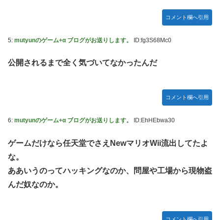
藤嶌果歩1st写真集の感想まとめ。おおむね好評【かほり
ん】【日向坂46】
コメント欄へ引用
韓国人「“韓国サッカー”性接待の試合結果をご覧ください」
→「マッサージ効果は間違いないねｗ」「これが本当のベッ
5:
mutyunのゲーム+α ブログがお送りします。
ID:fg3S68Mc0
ドサッカーだ」
公開されるまで全く気づいてなかったんだ
国連が事実上の機能停止に陥りつつあると関係者が告白、特
に役に立たないくせに高給だけ毟り取った結果……
メタルバンドが日本から死滅した理由ってなに？
コメント欄へ引用
【悲報】吉岡里帆さん、アドリブで相手役俳優の手を取りお
胸に押し当てる（画像あり）
6:
mutyunのゲーム+α ブログがお送りします。
ID:EhHEbwa30
【画像10枚】佐倉綾音さん(32)、自分のシコポイントに気が
ゲームだけなら任天堂でさえNewマリオWii流出してたよ
つくwwwwwww
な。
マジか！次週のバナナムーンゲストは5期生からこの3人が登
ああいうのってハッキングなのか、問屋や工場から現物盗
場！！！【乃木坂46】
んだ奴なのか。
コメント欄へ引用