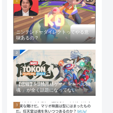
ニンテンドーダイレクトってやる意
味あるの？
【悲報】PS独占格ゲー「マーベル闘
魂 」が全く話題になってない