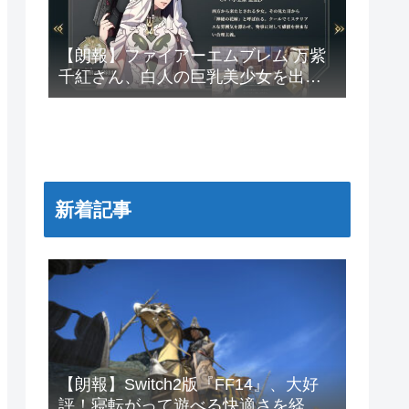
【朗報】ファイアーエムブレム 万紫
千紅さん、白人の巨乳美少女を出し
てしまうwww
新着記事
【朗報】Switch2版『FF14』、大好
評！寝転がって遊べる快適さを経験