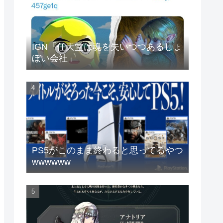
IGN「任天堂は魂を失いつつあるしょ
ぼい会社」
PS5がこのまま終わると思ってるやつ
wwwwww