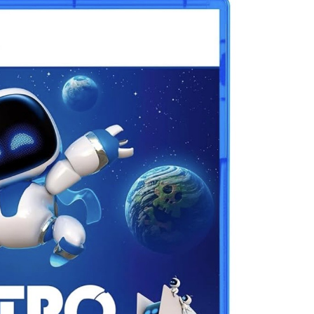
p07091615】
連載決定ｗｗｗｗｗｗｗｗｗｗｗｗｗｗｗｗｗｗｗｗｗ
間の出場停止処分に。
高過ぎる件w w w w w w w w w
んとーーーーーーーーにおもんない！！！！」→炎上
っぱりワイらの姫だったw w w w w w w w w w
番組が最新SNSの数十年先を行っていたと話題に
27年WNBAドラフトの適性を宣言 一部コーチによるWNBA男性
衝撃
や職場をパチンコ屋にしちゃおうｗｗｗ
の比較と通期95億円計画を解説
露骨すぎる
いの？
んでもない姿で発見される…怖すぎる…
逆襲～】
た？」 第29話
レビでも見せといてw」と言うので『Gガンダム』を一気見させた