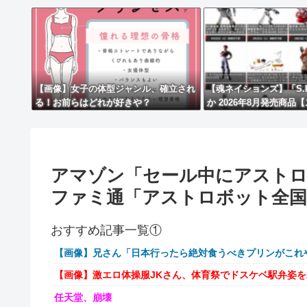
【画像】女子の体型ジャンル、確立され
【魂ネイションズ】「S.H.F
る！お前らはどれが好きや？
か 2026年8月発売商品
開】
アマゾン「セール中にアストロ
ファミ通「アストロボット全国売
おすすめ記事一覧①
【画像】兄さん「日本行ったら絶対食うべきプリンがこれ
【画像】激エロ体操服JKさん、体育祭でドスケベ駅弁姿
任天堂、崩壊