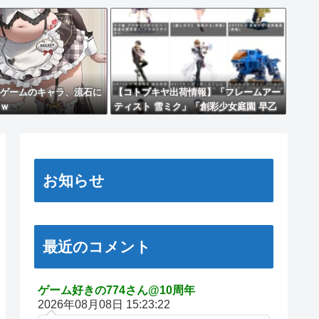
ゲームのキャラ、流石に
【コトブキヤ出荷情報】「フレームアー
ｗ
ティスト 雪ミク」「創彩少女庭園 早乙
女 瑠衣【桃桜高校・競泳水着】」プラ
モデルほか【発売日決定】
お知らせ
最近のコメント
ゲーム好きの774さん@10周年
2026年08月08日 15:23:22