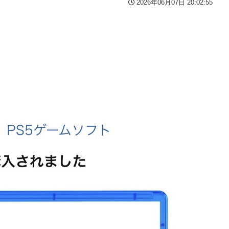
2026年06月07日 20:02:55
】【日向坂46】
い」→「マッサージ効果は間違いないねｗ」「これが本当のベッドサ
特に役に立たないくせに高給だけ毟り取った結果……
お胸に押し当てる（画像あり）
がつくwwwwwww
登場！！！【乃木坂46】