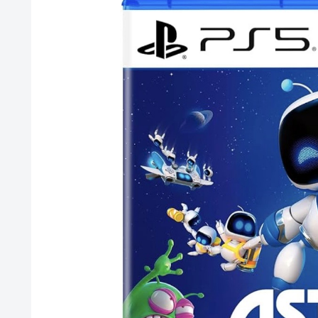
【画像】前田敦子さん、脚が長すぎるｗｗｗｗｗｗｗ 【Picku
【速報】超かぐや姫さん、とんでもないスピンオフ漫画が
【画像】元モデルのTBS新人アナさん、プリケツ
【動画】ブラジルの女子フットサル選手が極悪すぎて5年
テレビ大好き高齢者の｢テレビ離れ｣が始まった…
【ウマ娘】セイちゃんの攻撃力を見よ！！！
【画像】日本のセクシー過ぎる女性犯罪者一覧が冗談抜きにレベル
【悲報】人気配信者「はっきり言う、ジャングリア沖縄ほ
【画像】俺たちの姫本田望結、久しぶりに画像を投稿した結果→や
海外「全部日本の真似だったのか…」 日本の普通のテレビ
元NBAプレーヤー、エネス・カンター・フリーダムが、20
参加の声明を受け
【グラブル】ドライブバーストが初めて映像化された時の
【朗報】「あの椅子カバー」のカプセルトイ、爆誕。自宅
【名探偵プリキュア】1QのIP売上は15億円 過去3期と
【にじさんじ】Cellmates、NG行動回避ゲーム！フリが
【遊戯王】なんか「ウィッチクラフト」の新規いるけど強
【衝撃動画】トラック事故で車がミンチになった男性、と
【ハコヅメ】 第6話 感想 誰よりも早く！【～交番女子の
やる夫「催眠アプリを手に入れたんだけど……これ必要だっ
【画像】日本ってなんでここ埋め立てないの？
休日に甥っ子をアポなし託児を押し付けてきた兄嫁！「テ
結果……甥っ子が重度の中二病を発症して家で大暴れｗｗ