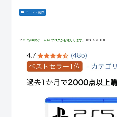
藤嶌果歩1st写真集の感想まとめ。おおむね好評【かほりん
ハード・業界
韓国人「“韓国サッカー”性接待の試合結果をご覧くださ
ッカーだ」
国連が事実上の機能停止に陥りつつあると関係者が告白、
メタルバンドが日本から死滅した理由ってなに？
1:
mutyunのゲーム+α ブログがお送りします。
ID:r+sGI01L0
【悲報】吉岡里帆さん、アドリブで相手役俳優の手を取り
【画像10枚】佐倉綾音さん(32)、自分のシコポイントに気
マジか！次週のバナナムーンゲストは5期生からこの3人が