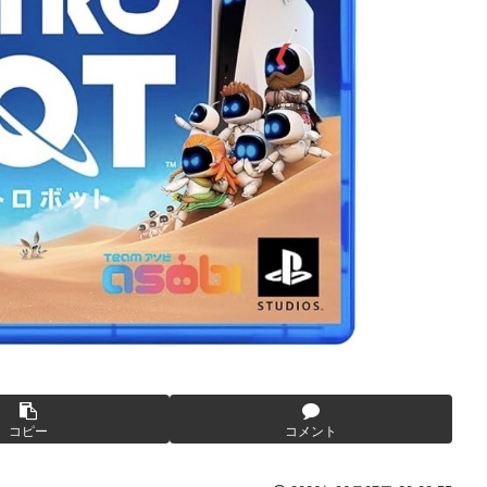
いが、僕のノロケ砲をお見舞いする」
忍RPG・新イベント『バニーとヨミハラクライシス』
ジャー」プラモデル【10日予約開始】
ネタ「創刻のファイアホイール」+埋めネタ「ファイアホイールTCG・
ョビショに→たまこ爆笑
結ちゃんかと」
ていないので装備できません」←このシステムｗｗｗｗ
コピー
コメント
露骨すぎる
すぎて話題にwwwwwww