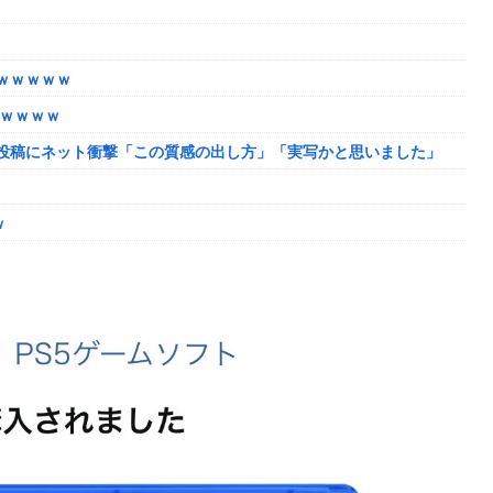
ャンプくらいヌルイのなら考える
ｗｗｗｗｗ
たｗｗｗｗ
投稿にネット衝撃「この質感の出し方」「実写かと思いました」
韓国に向かう予想‥世界各国の最新スパコン気象予測モデルがはじき
ｗ
ーク
しまったディズニー信者、帰国後『本家』に失望する事態に
になるも解決には至っておらずめども立たず
ャンプくらいヌルイのなら考える
模様w w w w w w w w w w
｜通常時はポイント集めで修行、あっぱれチャンスの河童が強い、
ザちゃんは今回も美しい…。前作で助けたシィルもいるぞ！
「資料だから見といてくれ」
い
姻届の証人に。
脳腫瘍摘出手術で腫瘍の無い部位を摘出してしまう
か得られない栄養素はある