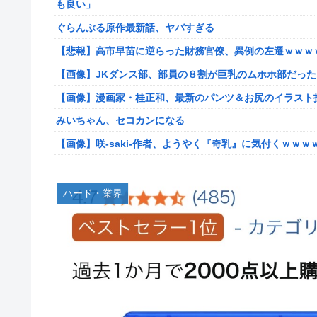
も良い」
【艦これ】けーかいじん 他
ぐらんぶる原作最新話、ヤバすぎる
【艦これ】E5ヌルイとかいう風説には騙されないぞ スキ
【悲報】高市早苗に逆らった財務官僚、異例の左遷ｗｗｗ
【艦これ】もちもちーの本気 他
【画像】JKダンス部、部員の８割が巨乳のムホホ部だっ
【ウマ娘】水着シュヴァちいいね！
【画像】漫画家・桂正和、最新のパンツ＆お尻のイラスト
韓国人「超巨大台風13号ドルフィンが90度直角カーブで
みいちゃん、セコカンになる
出した直近の台風進路図がこちらです‥」
【画像】咲-saki-作者、ようやく『奇乳』に気付くｗｗｗ
車大手工場にも女性・高齢者…軽作業ラインやスポットワ
【艦これ】そもそも深海ってなんか悪いことしたの
海外「日本なんて行くんじゃなかった…」 日本を知って
【艦これ】けーかいじん 他
ハード・業界
キャデラックF1、致命的なブレーキ問題の原因が明らか
【艦これ】E5ヌルイとかいう風説には騙されないぞ スキ
【緊急】今の若者に急増している『コレ』依存、めちゃくちゃ深刻な
新台スマスロ『Lやじきた道中記参る』評判＆感想まとめ
アリスソフト「ランス10」ゲーム画面公開キター！ウル
スイカ取りこぼし注意 etc…
【デレマス】 凛「なにこれ、蒼穹のファフナー？」モバP
【画像】影山優佳さん(25)、下着姿であたシコが止まらな
シュート選手が結婚を発表、ネモ選手とウメハラ選手が婚
京大病院、手術ミスで50代女性患者を「植物状態」に 
【ウマ娘】海外の絵師が描いた味付けの濃いウマ娘からし