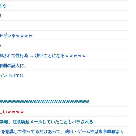
まう…
！
チギレるｗｗｗｗ
ｗ
されて性行為 → 凄いことになるｗｗｗｗｗ
姻届の証人に。
ョン上げてけ
うほどおかしいか？？？？？？
いが、僕のノロケ砲をお見舞いする」
WWWWWWWWWWWWWWWWWWWWWW
しいｗｗｗｗ
ない微妙すぎるキャラさん決まる！！
球新報、注意喚起メールしていたこともバラされる
溢れてどんどん浸かっていくのを……
事を意識して作ってるだけあって、演出・ゲーム性は東京喰種より