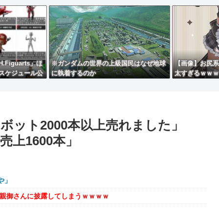
iguarts」ほ
※ガンダムの世界の上級国民はなぜ地球
【画像】お尻系
【スケジュール公
に執着するのか
太すぎるｗｗｗ
ボット2000本以上売れました」
上1600本」
や」
を親御さんに披露してしまうｗｗｗｗ