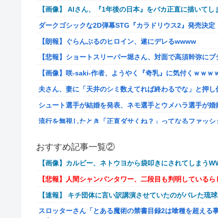
【画像】 AIさん、『1年後の日本』をバカ正直に描いてし
ダークゴシックな2D弾幕STG『カラドリウス2』発売決定
【朗報】ぐらんぶるのヒロイン、遂にデレるwwww
【悲報】ショートスリーパー堀さん、対面で高須幹弥にブ
【画像】咲-saki-作者、ようやく『奇乳』に気付くｗｗｗ
夫さん、妻に「天井のシミ数えてれば終わるでな」と押し倒
シュート選手が結婚を発表、ネモ選手とウメハラ選手が婚
流行を無視したとき「正直ダサくね？」ってなるファッシ
【衝撃】クロちゃん、とち狂ったツイートをする←コレ言
おすすめ記事一覧②
佐藤二朗、妻とのハグを報告「文〇砲より遥かに威力は弱
【画像】カルビー、ネトウヨから袋叩きにされてしまうWW
【画像】こんな感じのクルマで車中泊旅したいよな？？？
【悲報】人間シャンパンタワー、二段目も判明しているら
【朗報】ドラゴンボール史上、最も実力とその人気が伴わ
【速報】 キチ団体に言い訳講演させていたのがバレた琉
路上駐車中のテスラ車を超弩級のゲリラ豪雨が直撃、水が
スロッターさん「とある魔術の禁書目録2は喰種を超える
【艦これ】そもそも深海ってなんか悪いことしたの