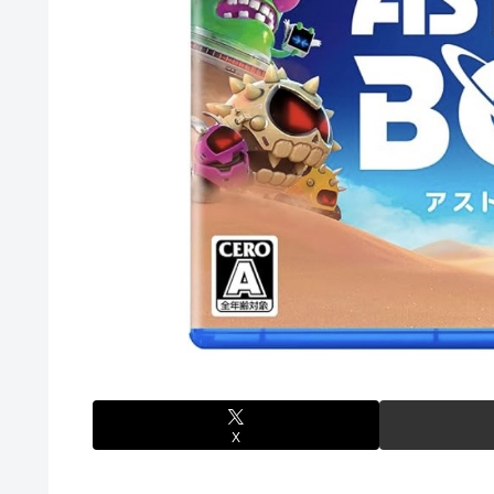
佐藤二朗、妻とのハグを報告「文〇砲より遥かに威力は弱
【画像】こんな感じのクルマで車中泊旅したいよな？？？
「フリルもリボンもたくさんがいいのよね、ふふっ♪」対魔
【デレマス】 810プロエアコン騒動【ぷちかれシリーズ】
【パシフィック・リム】 MODEROID「ジプシー・デン
やる夫のダンジョン運営記183-雑談所ネタ118 懺悔小
その後」
【にじさんじ】七瀬、動物園でアシカに水をかけられビシ
【デレマス】 和久井留美「夢を作って、いつか遊んで」
【画像】ファーストサマーウイカ、激変した姿に「本田望
【悲報】ポケポケ、1年で1600万人が引退・・・
ゲーム「すごい武器を手に入れましたが必要レベルに達し
X
【にじさんじ】Cellmates、NG行動回避ゲーム！フリが
【動画】マーベルの新作格ゲー、歴代格ゲーのパロディが多