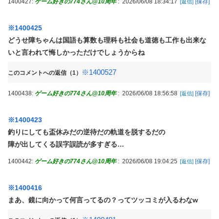
1400427:
ゲーム好きの774さん@10周年
:
2026/06/08 18:34:17
[保存]
[返信]
※1400425
どうせ障ちゃんは国語も算数も理科も社会も道徳も工作も出来な
いと言われて悔しかっただけでしょうからね
※1400527
このコメントへの返信（1）
1400438:
ゲーム好きの774さん@10周年
:
2026/06/08 18:56:58
[保存]
[返信]
※1400423
釣りにしても盃休みだの逆待だの軌道を脱するだの
障が出してくる誤字誤読が多すぎる…
1400442:
ゲーム好きの774さん@10周年
:
2026/06/08 19:04:25
[保存]
[返信]
※1400416
まあ、鏡に向かって何言ってるの？ってツッコミが入るわなw