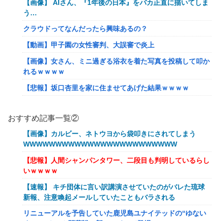
【画像】 AIさん、『1年後の日本』をバカ正直に描いてしま
う…
クラウドってなんだったら興味あるの？
【動画】甲子園の女性審判、大誤審で炎上
【画像】女さん、ミニ過ぎる浴衣を着た写真を投稿して叩か
れるｗｗｗｗ
【悲報】坂口杏里を家に住ませてあげた結果ｗｗｗｗ
【朗報】Vtuber界、新たなる『弱男の姫』が爆誕ｗｗｗｗ
ｗｗｗｗｗｗｗ
おすすめ記事一覧②
「FF10の名シーン」←思い浮かべたもの
【画像】カルビー、ネトウヨから袋叩きにされてしまう
WWWWWWWWWWWWWWWWWWWWWWWW
【ｗ】物凄くカワイイ子猫の取っ組み合い！
【悲報】人間シャンパンタワー、二段目も判明しているらし
【悲報】オーケストラ演奏家「ゲーム音楽をやらないと儲か
いｗｗｗｗ
らなくなった。本当にイライラする😡」
【速報】 キチ団体に言い訳講演させていたのがバレた琉球
【艦これ】でもイベントのたびに思うんだ 空母機動部隊っ
新報、注意喚起メールしていたこともバラされる
てクソだわ！
リニューアルを予告していた鹿児島ユナイテッドの“ゆない
【艦これ】ひみつの通り道 他