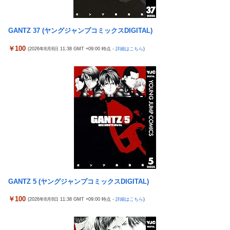
ヨーロッパが中国製メガソーラーを締め出しｗｗｗ
令和「8」年「8」月「8」日の試合で「88」分に背番号「8」サン
フレッチェ広島MF川村拓夢がゴール
GANTZ 37 (ヤングジャンプコミックスDIGITAL)
【画像】小島はな🌸さん、虫が寄ってきて囲まれてしまう！
￥100
(2026年8月8日 11:38 GMT +09:00 時点 -
詳細はこちら
)
【九州名物】鶏刺し食べた医師、全身麻痺へ…「死んだほうが良
かったと思っていた」
海外「日本はさすが過ぎるｗ」 日本は野生動物の喧嘩さえ可愛く
なってしまうと世界が騒然
ガキ「世界を救います」←飽きた。おっさんにしろ
野田昇吾、初の準優進出目前も「一回希望」で賞典除外
【画像】セクシー女優・涼森れむ、パンティ脱ぎかけのナマ乳が
Hすぎる
【医師解説】飲酒後の「締めのラーメン欲」の原因は？ 脳の錯覚
と真実
GANTZ 5 (ヤングジャンプコミックスDIGITAL)
国生さゆり、『おニャン子クラブ』時代のライバル関係語る サ
￥100
(2026年8月8日 11:38 GMT +09:00 時点 -
詳細はこちら
)
ンド伊達が直球質問「たとえば誰です？」
堀大輔「にこにこ」筋トレ中 コメント「寝たほうが良い」堀大