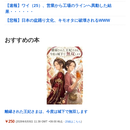
【速報】ワイ（25）、営業から工場のラインへ異動した結
【朗報】Vtuber界、新たなる『弱男の姫』が爆誕ｗｗｗｗｗｗｗ
果・・・・・・
ｗｗｗｗ
【悲報】日本の盆踊り文化、キモオタに破壊されるWWW
【悲報】30代女性「クソッ！特殊詐欺でお金取られた…」
SNS「詐欺られたお金、取り戻せます」女性「これだ！」→結果
ワンピース尾田っち「僕とその辺の連載作家は同じく『漫画家』
ｗｗｗｗ
と呼ばれるけど、それが不満で。」
おすすめの本
「FF10の名シーン」←思い浮かべたもの
【艦これ】でもイベントのたびに思うんだ 空母機動部隊ってクソ
だわ！
台風13号のルート、ほぼ確定する
【艦これ】ひみつの通り道 他
TBS新人アナ ブラチラ、お尻くっきり、Y字開脚！！
【艦これ】ナマケモノアガノウサギ 他
【重音テト】コナミデフォルメフィギュア「重音テト 通常衣装
Ver.」「重音テト SV衣装Ver.」【彩色原型公開】
ジャングリア沖縄「3万円です」←ディズニー超えの強気価格ｗ
ｗｗ
ホビーサクラ「真の点P 私服Ver.」美少女フィギュア【予約開
始】
佐藤二朗、橋本愛との騒動で主演映画が完全白紙へｗｗｗｗｗ
【宇崎ちゃんは遊びたい！】BiCute Bunnies Figure「宇崎花」
ひろゆき「出馬する気ないから話さなかった」妻「それでも不誠
「宇崎月」メタリックパープルver. プライズフィギュア【ラウン
実だろ」→離婚協議へｗｗｗｗｗ
ドワン限定で展開決定】
離縁された王妃さまは、今度は城下で無双します
大竹しのぶ「戦争放棄の国であり続けよう」←この投稿が話題に
【艦これ】でもイベントのたびに思うんだ 空母機動部隊ってクソ
￥250
(2026年8月8日 11:39 GMT +09:00 時点 -
詳細はこちら
)
【悲報】瀬戸環奈がスタイルよすぎて一般男性が隣に並ぶとチン
だわ！
チクリンに見えてしまう