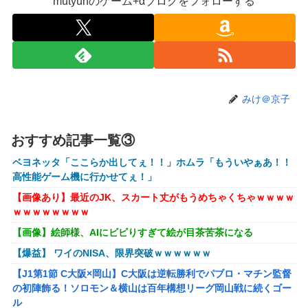
mutyunのゲーム+αブログをフォローする
【画像】キングダムの河了貂、「あったけぇ壁」に引き続き
更に味方をぶっ殺す作戦を実行する
【艦これ】でもイベントのたびに思うんだ 空母機動部隊っ
てクソだわ！
【艦これ】ひみつの通り道 他
みけ＠京子
【艦これ】ナマケモノアガノウサギ 他
【にじさんじ】五木、長尾に表計算ソフトの便利さを理解ら
おすすめ記事一覧③
せる『エクセルに感動してるおじさん見てなんか感動する』
ベヨネッタ「ここらか出してぇ！！」ホムラ「もういやぁあ！！
【にじ甲2026】ところで野球って魔法使うのOKなんやっ
高性能ゲーム機に行かせてぇ！」
け？
【画像あり】最近のJK、スカート丈がもうめちゃくちゃｗｗｗｗ
にじさんじのフレン・E・ルスタリオちゃんとかいうドチャ
ｗｗｗｗｗｗｗｗ
LOVEｗｗｗ
【画像】絵師様、AIにビビりすぎて絵が目茶苦茶になる
「ドラクエ11」攻略感想(54/クリア後)マルティナの「しん
【爆益】 ワイのNISA、限界突破ｗｗｗｗｗｗ
ぴのビスチェ」可愛い！そしてメドローアやギガバーストき
たー！
【J1第1節 C大阪×岡山】C大阪は逆転勝利でパブロ・マチン監督
の初陣飾る！ソロモン＆横山は百年構想リーグ岡山戦に続くゴー
【虹ヶ咲】「夏はせつ泣き」がキャッチコピーの映画【ラブ
ル