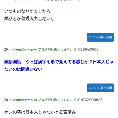
転の策がバレちゃった！
いつものなりすましだろ
FF4とかいうカッコいい竜騎士が活躍するゲーム最高だよな
国話とか普通入力しないし
【スターウォーズ】グローグーってすごい人気あるんだな…
【画像】 YouTubeコメント欄、キレッキレ
コメント欄へ引用
【デレマス】 仮面ライダーバロンＰ第２話「蒼翼の乙女」
【速報】 ひろゆき、離婚ｗｗｗｗｗｗ
25:
mutyunのゲーム+α ブログがお送りします。
ID:RI61f6lz00606
やる夫のダンジョン運営記183-雑談所ネタ118 懺悔小ネタ
「創刻のファイアホイール」+埋めネタ「ファイアホイール
国語国話 やっぱ漢字を形で覚えてる感じか？日本人じゃ
TCG・その後」
ないのは間違いない
『マリオカートワールド』はどうすればよかったのか…
やる夫「催眠アプリを手に入れたんだけど……これ必要だっ
コメント欄へ引用
た？」 第29話
【ガンダムＷ】あのメンツのなかでは比較的常識のあるほう
28:
mutyunのゲーム+α ブログがお送りします。
ID:/CN7OXQ/M0606
なのがデュオだよね
ケンの字は日本人じゃないと公言済み
【デレマス】 凛「なにこれ、蒼穹のファフナー？」モバ
P「資料だから見といてくれ」