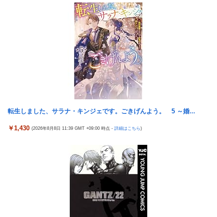
【艦これ】ひみつの通り道 他
女芸人の吉住さん（36）メイクしたら普通に美人の部類だったと
【艦これ】ナマケモノアガノウサギ 他
判明ｗｗｗｗｗｗｗｗｗ
海外「日本は戦勝国なんだよ」 戦後の日本人の特別な生き様に各
大竹しのぶ「戦争放棄の国であり続けよう」←この投稿が話題に
国から称賛の声
倉木しおりアリスJAPAN8月新作「先っぽだけなら浮気じゃない
【画像】居酒屋さん、6人で長居して会計4939円しか使わない客
よ？イケないギリギリの焦らし責めに屈し膣奥深ハメ浮気」理性
にお気持ち表明してしまう←コレどっちが悪いんや？？？？？？
崩壊NTR作品！！
女芸人の吉住さん（36）メイクしたら普通に美人の部類だったと
【虹ヶ咲】「夏はせつ泣き」がキャッチコピーの映画【ラブライ
判明ｗｗｗｗｗｗｗｗｗ
ブ！】
【悲報】チーター、無理矢理カメラを設置されてしょんぼり顔
転生しました、サラナ・キンジェです。ごきげんよう。 5 ～婚...
隣の臭デブキング貧乏揺すり背中のけぞりキョロ厨カンスケデブ
がウザすぎて心が折れそう…
ジャングリア沖縄「3万円です」←ディズニー超えの強気価格ｗ
￥1,430
(2026年8月8日 11:39 GMT +09:00 時点 -
詳細はこちら
)
ｗｗ
5号機の時って、面白いA+ART機がたくさんあって楽しかったよ
なｗｗｗ
佐藤二朗、橋本愛との騒動で主演映画が完全白紙へｗｗｗｗｗ
【悲報】「ビッグモーター」とかいう完全に逃げ切ったゴミクズ
ひろゆき「出馬する気ないから話さなかった」妻「それでも不誠
ｗｗｗｗｗ
実だろ」→離婚協議へｗｗｗｗｗ
スマスロSAO2のガラス、粉々になってしまう…役物が近いのが
【悲報】瀬戸環奈がスタイルよすぎて一般男性が隣に並ぶとチン
原因！？
チクリンに見えてしまう
ラオウがサウザーに勝てないって信じられないんだが…
女芸人の吉住さん（36）メイクしたら普通に美人の部類だったと