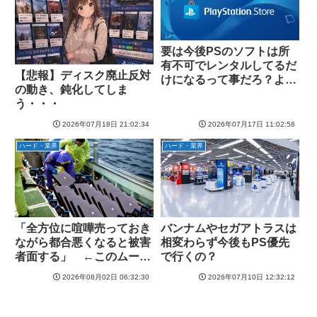
要は今後PSのソフトは所
有不可でレンタルしてるだ
【悲報】ディスク廃止反対
けになるって事だろ？よく
の動き、鈍化してしま
そんなの擁護できるな
う・・・
2026年07月18日 21:02:34
2026年07月17日 11:02:58
ハード・業界
ハード・業界
「全方位に喧嘩売っておき
バンナムやセガアトラスは
ながら都合悪くなると被害
相変わらず今後もPS優先
者面する」 ←このムーブ
で行くの？
に名前つけよう
2026年08月02日 06:32:30
2026年07月10日 12:32:12