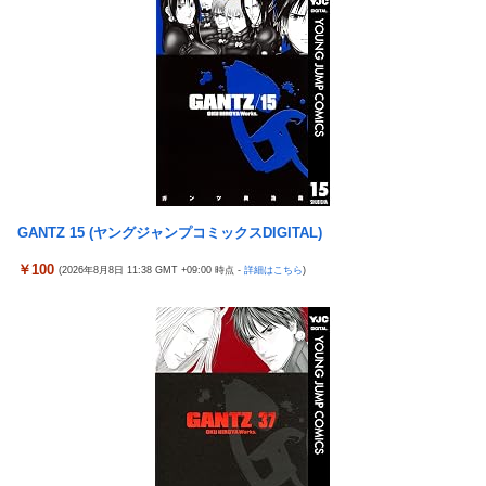
【今はやってない】審判への性接待疑惑…大韓サッカー協会が声
『ソニーが嫌い』←まあわかる『ソニー信者が嫌い』←まあわか
明「現在は一切発生していない」
る『任天堂信者が嫌い』←まあわかる
コメ卸大手さん、営業利益83％減 高値で買い込んだ米が売れず
「損切り祭り」開幕へ
「神聖なる場所です」靖国神社、境内におけるコスプレや軍装の
禁止を発表
北朝鮮の弾道ミサイル部隊、ロシアのヴォロネジ州に展開か…北
朝鮮は本質的にウクライナと戦争状態に！
【今はやってない】審判への性接待疑惑…大韓サッカー協会が声
GANTZ 15 (ヤングジャンプコミックスDIGITAL)
明「現在は一切発生していない」
￥100
(2026年8月8日 11:38 GMT +09:00 時点 -
詳細はこちら
)
【悲報】テレ東・田中瞳アナ、ロケ中の「勝手に撮影する人」に
苦言「面識のない方にカメラを向けられるのは恐怖」
【画像】 YouTubeコメント欄、キレッキレ
ラオウがサウザーに勝てないって信じられないんだが…
【速報】 ひろゆき、離婚ｗｗｗｗｗｗ
メトロイドプライム4 新品が2999円に…
『マリオカートワールド』はどうすればよかったのか…