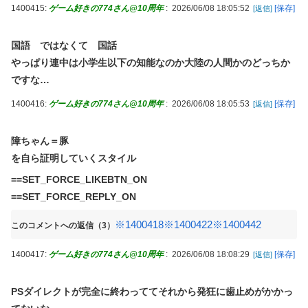
1400415:
ゲーム好きの774さん@10周年
:
2026/06/08 18:05:52
[保存]
[返信]
国語 ではなくて 国話
やっぱり連中は小学生以下の知能なのか大陸の人間かのどっちか
ですな…
1400416:
ゲーム好きの774さん@10周年
:
2026/06/08 18:05:53
[保存]
[返信]
障ちゃん＝豚
を自ら証明していくスタイル
==SET_FORCE_LIKEBTN_ON
==SET_FORCE_REPLY_ON
※1400418
※1400422
※1400442
このコメントへの返信（3）
1400417:
ゲーム好きの774さん@10周年
:
2026/06/08 18:08:29
[保存]
[返信]
PSダイレクトが完全に終わっててそれから発狂に歯止めがかかっ