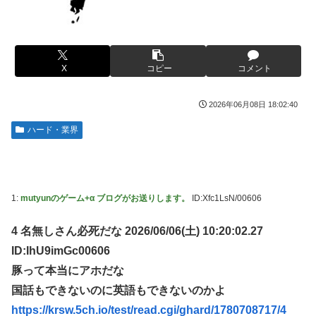
たと判明ｗｗｗｗｗｗｗｗｗ
フジテレビ「2026 FORMULA1 サマーブレイクSP」を明日
【衝撃】蓮舫「蓮舫だから叩いて良いという報道に向き合い
（8月9日）から12日間毎日放送へ
ます！」X民「高市だから叩いて良いをやってるのがお前だ
お前ら「日本も核武装汁！」←１万発の核弾頭どこに
ろ」←これ…w w
X
コピー
コメント
海外「日本なんて行くんじゃなかった…」 日本を知ってし
韓国人「韓国が米韓通貨スワップ交渉に全力を注ぐべき理由
まったディズニー信者、帰国後『本家』に失望する事態に
がこちら‥日米との異例の共同介入によって記録的なウォ
2026年06月08日 18:02:40
ン・ドル為替の現実」
【画像】はいだしょうこ（47）「こんなオバサンでいい
の…？」
ハード・業界
「斬撃を飛ばす」←ぶっちゃけ好き？嫌い？
【悲報】コメ卸大手さん、営業利益83％減 高値で買い込ん
【悲報】瀬戸環奈がスタイルよすぎて一般男性が隣に並ぶと
だ米が売れず「損切り祭り」開幕へ
チンチクリンに見えてしまう
【避難所】キッチンカー、から揚げや麺類提供 40代女性
女芸人の吉住さん（36）メイクしたら普通に美人の部類だっ
1:
mutyunのゲーム+α ブログがお送りします。
ID:Xfc1LsN/00606
「最高、パン中心の生活には飽き飽きしていて、野菜不足も
たと判明ｗｗｗｗｗｗｗｗｗ
感じていた」→時事通信タイトル「パン...
4 名無しさん必死だな 2026/06/06(土) 10:20:02.27
大竹しのぶ「戦争放棄の国であり続けよう」←この投稿が話
ドワンゴ川上「みい山への『障害者への配慮が足りない』と
題に
ID:IhU9imGc00606
いう批判は害悪。障害者に関わると損をするのは事実。」
【動画】タイのティパンコーン王子が日本人女性とデート
豚って本当にアホだな
【九州名物】鶏刺し食べた医師、全身麻痺へ…「死んだほう
か？
国話もできないのに英語もできないのかよ
が良かったと思っていた」
「ドラクエ11」攻略感想(54/クリア後)マルティナの「しん
https://krsw.5ch.io/test/read.cgi/ghard/1780708717/4