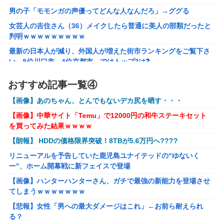
ライブ！】
男の子「モモンガの声優ってどんな人なんだろ」→ググる
【画像】 YouTubeコメント欄、キレッキレ
女芸人の吉住さん（36）メイクしたら普通に美人の部類だったと
【速報】 ひろゆき、離婚ｗｗｗｗｗｗ
判明ｗｗｗｗｗｗｗｗｗ
【ガンダムＷ】あのメンツのなかでは比較的常識のあるほう
最新の日本人が減り、外国人が増えた街市ランキングをご覧下さ
なのがデュオだよね
い→5位川口市、4位京都市、ではトップ3は❓
株の資産7億円あるのに「株主優待」で生活してガンになる人
ラブライブ！の犬、だいたい老犬
おすすめ記事一覧④
生・・・
【ウマ娘】コミケで配布予定だった非公式グッズ「オグリキ
【画像】あのちゃん、とんでもないデカ尻を晒す・・・
【画像あり】インフルエンサー「20歳でアルファード一括で買え
ャップタマモクロスアクリル定規」意外(?)な落とし穴によ
ちゃう私って素敵」
り配布を撤回することに…
【画像】中華サイト「Temu」で12000円の和牛ステーキセット
を買ってみた結果ｗｗｗｗ
【悲報】太鼓の達人、お馴染みのフォントの使用料が年間6万か
【にじさんじ】石神がミームを堪能しとる
ら年間320万になったので変更に
【朗報】 HDDの価格限界突破！8TBが5.6万円へ????
フリマ民「あと500円値下げ出来ませんか」ワイ「ほ～い購入
リニューアルを予告していた鹿児島ユナイテッドの“ゆないく
ｗ」
ー”、ホーム開幕戦に新フェイスで登場
【動画】甲子園の女性審判、大誤審で炎上
【画像】ハンターハンターさん、ガチで最強の新能力を登場させ
てしまうｗｗｗｗｗｗｗ
【画像】女さん、ミニ過ぎる浴衣を着た写真を投稿して叩かれる
ｗｗｗｗ
【悲報】女性「男への最大ダメージはこれ」←お前ら耐えられ
る？
【悲報】坂口杏里を家に住ませてあげた結果ｗｗｗｗ