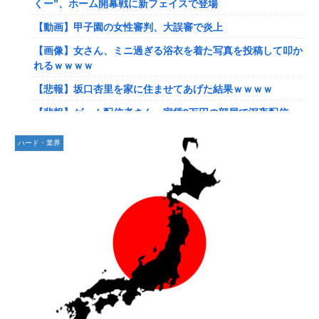
くー”、ホーム開幕戦に新フェイスで登場
【艦これ】ナマケモノアガノウサギ 他
【動画】甲子園の女性審判、大誤審で炎上
【艦これ】競泳水着いんのかよ
【画像】女さん、ミニ過ぎる浴衣を着た写真を投稿して叩か
日産e-power、無給油で1980km走行しギネス記録を達成！
れるｗｗｗｗ
→山頂から下ってるだけでした…
【悲報】坂口杏里を家に住ませてあげた結果ｗｗｗｗ
イーロン・マスク「中国のロボットはデタラメで遠隔操作し
【悲報】ゲーム配信者さん、家賃8万円の部屋で深夜配信→
てるだけ」
管理会社から厳重注意されてお気持ち表明ｗｗｗ
【速報】北海道江別大学生殺人事件、主犯格の川口被告(19)
ハード・業界
【速報】ひろゆき、離婚wwwwww
に無期懲役の判決←これ、妥当だと思う？？？？？？
【放送事故】フジテレビ、女子大生を大量投入して闇深エロ
【悲報】女さん、歩行者を轢いた挙句、道路に倒れてどえら
番組ｗｗｗｗ
いことになってしまうw w w w w w w
【艦これ】でもイベントのたびに思うんだ 空母機動部隊っ
海外「日本は戦勝国なんだよ」 戦後の日本人の特別な生き
てクソだわ！
様に各国から称賛の声
【艦これ】ひみつの通り道 他
【画像】居酒屋さん、6人で長居して会計4939円しか使わな
い客にお気持ち表明してしまう←コレどっちが悪いん
【艦これ】ナマケモノアガノウサギ 他
や？？？？？？
【虹ヶ咲】「夏はせつ泣き」がキャッチコピーの映画【ラブ
女芸人の吉住さん（36）メイクしたら普通に美人の部類だっ
ライブ！】