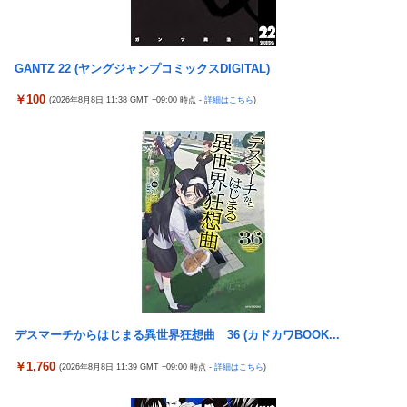
判明ｗｗｗｗｗｗｗｗｗ
メトロイドプライム4 新品が2999円に…
大竹しのぶ「戦争放棄の国であり続けよう」←この投稿が話題に
ヨーロッパが中国製メガソーラーを締め出しｗｗｗ
「ドラクエ11」攻略感想(54/クリア後)マルティナの「しんぴのビ
GANTZ 22 (ヤングジャンプコミックスDIGITAL)
【九州名物】鶏刺し食べた医師、全身麻痺へ…「死んだほうが良
スチェ」可愛い！そしてメドローアやギガバーストきたー！
かったと思っていた」
￥100
(2026年8月8日 11:38 GMT +09:00 時点 -
詳細はこちら
)
倉木しおりアリスJAPAN8月新作「先っぽだけなら浮気じゃない
海外「日本はさすが過ぎるｗ」 日本は野生動物の喧嘩さえ可愛く
よ？イケないギリギリの焦らし責めに屈し膣奥深ハメ浮気」理性
なってしまうと世界が騒然
崩壊NTR作品！！
ストロングビデ1【ふくらすずめ】
【J1第1節 名古屋×清水】清水は北川の完璧なボレーと無失点で
野田昇吾、初の準優進出目前も「一回希望」で賞典除外
白星スタート！ホーム公式戦での対名古屋戦の連敗を7で止める
【朗報】AKB48 ロッテとコラボ決定！！
銀シャリ・橋本「映画館でなんでみんなポップコーン食べたいん
ですか」「一番いいときにカシャカシャ…」
高市政権に媚びて偏向報道まみれの産経新聞、コスト上昇に耐え
られず東北6県撤退を発表
隣の臭デブキング貧乏揺すり背中のけぞりキョロ厨カンスケデブ
がウザすぎて心が折れそう…
【ウマ娘】コミケで配布予定だった非公式グッズ「オグリキャッ
プタマモクロスアクリル定規」意外(?)な落とし穴により配布を撤
5号機の時って、面白いA+ART機がたくさんあって楽しかったよ
回することに…
なｗｗｗ
デスマーチからはじまる異世界狂想曲 36 (カドカワBOOK...
【J2第1節 大宮×新潟】新体制の大宮は新潟との接戦を制し開幕
【悲報】「ビッグモーター」とかいう完全に逃げ切ったゴミクズ
￥1,760
(2026年8月8日 11:39 GMT +09:00 時点 -
詳細はこちら
)
白星スタート！自陣からのカウンターが決まり山本桜大が決勝ゴ
ｗｗｗｗｗ
ール