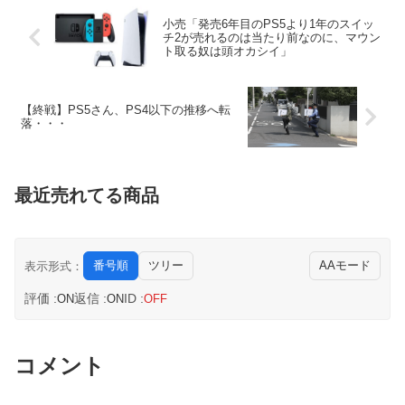
小売「発売6年目のPS5より1年のスイッ
チ2が売れるのは当たり前なのに、マウン
ト取る奴は頭オカシイ」
【終戦】PS5さん、PS4以下の推移へ転
落・・・
最近売れてる商品
番号順
ツリー
AAモード
表示形式：
評価 :
返信 :
ID :
ON
ON
OFF
コメント