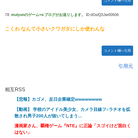
コメント欄へ引用
78:
mutyunのゲーム+α ブログがお送りします。
ID:dGs/QSJw00606
こくわ なんて小さいクワガタにしか使わんな
コメント欄へ引用
引用元
相互RSS
【悲報】カゴメ、反日企業確定wwwwwwww
【動画】 学校のアイドル美少女、カメラ目線フ○ラチオを拡
散され男子200人が抜いてしまう…
漫画家さん、覇権ゲーム『NTE』に正論「スゴイけど面白く
はない」