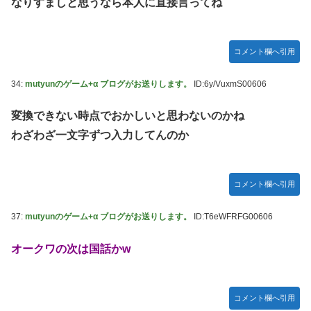
なりすましと思うなら本人に直接言ってね
【セクシー】人気美人声優、太ももチラリｗｗｗｗｗｗｗｗ
ｗｗｗｗｗｗｗｗｗｗｗｗｗｗｗｗ
「私達が原爆ドーム前をあけ渡せば核戦争が始まってしま
コメント欄へ引用
う」と訴える市民団体、それを聞いた被爆3世の人が……
34:
mutyunのゲーム+α ブログがお送りします。
ID:6y/VuxmS00606
池田瑛紗ちゃんが｢真珠の耳飾りの少女｣の魅力を語る！！！
【乃木坂46】
変換できない時点でおかしいと思わないのかね
【朗報】山﨑愛生「けんぱなぱっぱぱん！」←
わざわざ一文字ずつ入力してんのか
コメント欄へ引用
37:
mutyunのゲーム+α ブログがお送りします。
ID:T6eWFRFG00606
オークワの次は国話かw
コメント欄へ引用