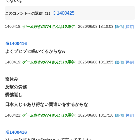
てないな
※1400425
このコメントへの返信（1）
1400418:
ゲーム好きの774さん@10周年
:
2026/06/08 18:10:03
[保存]
[返信]
※1400416
よくブヒブヒ鳴いてるからなw
1400419:
ゲーム好きの774さん@10周年
:
2026/06/08 18:13:55
[保存]
[返信]
盃休み
反撃の労務
髑髏返し
日本人じゃあり得ない間違いをするからな
1400422:
ゲーム好きの774さん@10周年
:
2026/06/08 18:17:16
[保存]
[返信]
※1400416
ソニー公式もPlayStaitonって言ってるしな