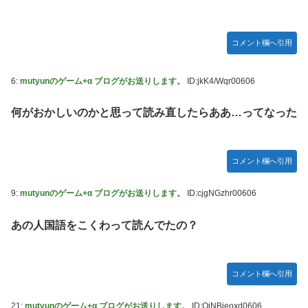
野田昇吾、初の準優進出目前も「一回希望」で賞典除外
ぴのビスチェ」可愛い！そしてメドローアやギガバーストき
たー！
高市政権に媚びて偏向報道まみれの産経新聞、コスト上昇に
耐えられず東北6県撤退を発表
私の彼に裏表がなさすぎる 第3話
コメント欄へ引用
【虹ヶ咲】「夏はせつ泣き」がキャッチコピーの映画【ラブ
ライブ！】
6:
mutyunのゲーム+α ブログがお送りします。
ID:jkK4/Wqr00606
【ウマ娘】ウマ娘バストTOP20
何がおかしいのかと思って読み直したらああ…ってなった
【悲報】ハンターハンター連載再開の様子、全くないｗｗｗ
ｗｗｗｗｗｗｗｗｗｗ
【日向坂46】Zepp Osaka、客席が想像以上にヤバい…
コメント欄へ引用
【艦これ】今回ソ連艦てまたユーロの仲間入りしとんのか
9:
mutyunのゲーム+α ブログがお送りします。
ID:cjgNGzhr00606
【速報】とある魔術の禁書目録、最新刊でヒロイン戦争決着
wwwwwwwwwwwww
あの人国語をこくわって読んでたの？
海外「日本なんて行くんじゃなかった…」 日本を知ってし
まったディズニー信者、帰国後『本家』に失望する事態に
コメント欄へ引用
【ウマ娘】セイちゃんの攻撃力を見よ！！！
LIAR GAME -ライアーゲーム- 第17話 感想：秋山さんの逆
21:
mutyunのゲーム+α ブログがお送りします。
ID:QjNBieoxd0606