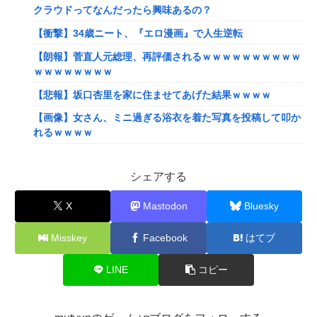
クラウドってなんだったら興味あるの？
【衝撃】34歳ニート、『エロ漫画』で人生逆転
【朗報】菅直人元総理、再評価されるｗｗｗｗｗｗｗｗｗｗ
ｗｗｗｗｗｗｗｗ
【悲報】坂口杏里を家に住ませてあげた結果ｗｗｗｗ
【画像】女さん、ミニ過ぎる浴衣を着た写真を投稿して叩か
れるｗｗｗｗ
【画像】小学生クソガキ「愛子！卒業したんやろ？大学 ニ
ュースで見たわ」→結果wwwwwwww
シェアする
【画像】20年前のAV、キチガイすぎるwwwwww
X
Mastodon
Bluesky
【悲報】ゲーム配信者さん、家賃8万円の部屋で深夜配信→
管理会社から厳重注意されてお気持ち表明ｗｗｗ
Misskey
Facebook
はてブ
【悲報】粗品、永久追放ｗｗｗｗｗｗｗｗｗｗｗｗｗｗｗ
LINE
コピー
（証拠あり）
SNSで知り合ったJK10人とS●Xしてハメ撮り770本撮ったイ
ケメン逮捕wwwwwwwwwwwwwww