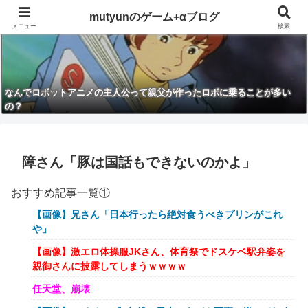
mutyunのゲーム+αブログ
メニュー
検索
なんでロボットアニメの主人公って親父が作ったロボに乗ることが多い
の？
障さん「豚は国話もできないのかよ」
おすすめ記事一覧①
【画像】兄さん「日本行ったら絶対食うべきプリンがこれ
や」
【画像】激エロ体操服JKさん、体育祭でドスケベ駅弁姿を
親御さんに披露してしまうｗｗｗｗ
任天堂、崩壊