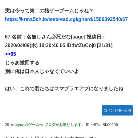
ガキ「世界を救います」←飽きた。おっさんにしろ
実は今って第二の格ゲーブームじゃね？
https://krsw.5ch.io/test/read.cgi/ghard/1586392540/67
ラブライブ！の犬、だいたい老犬
【朗報】AKB48 ロッテとコラボ決定！！
67 名前：名無しさん必死だな[sage] 投稿日：
【ウマ娘】コミケで配布予定だった非公式グッズ「オグリキ
2020/04/09(木) 10:30:46.05 ID:h/tZuCoj0 [21/31]
ャップタマモクロスアクリル定規」意外(?)な落とし穴によ
り配布を撤回することに…
>>65
じゃあ撤回する
【にじさんじ】石神がミームを堪能しとる
別に俺は日本人じゃなくていいよ
ドラマー兼編曲家「ハロプロのいう『16ビートを刻む』って
16ビートじゃなくて8ビートのウラ(アップビート)を意識す
る意味なのでは？」
はい、これで君たちはスマブラエアプになりましたね
韓国人「韓国サッカー協会の性接待報道、海外でも大騒ぎ
に・・・2002年W杯4強の記録取り消しの声も」→「マジで
国の恥だ」「2002年まで疑う価値がある」「国民や国が築
コメント欄へ引用
いた国格をサッカー選手が足で蹴り飛ばすね」
29:
mutyunのゲーム+α ブログがお送りします。
ID:zHlTueBb00606
熊本県知事の要請をガン無視したTBS、避難所に取材班が押
し入ってプライバシーに全く配慮しない報道を……