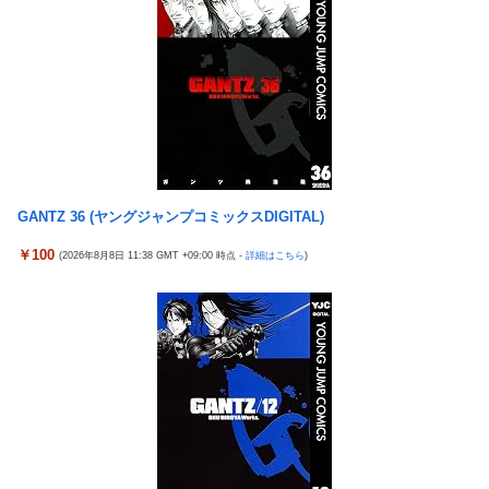
輔「！！」筋トレ器具を破壊
『ソニーが嫌い』←まあわかる『ソニー信者が嫌い』←まあわか
る『任天堂信者が嫌い』←まあわかる
彼女を身体と顔で選んだ結果...
【艦これ】競泳水着いんのかよ
GANTZ 36 (ヤングジャンプコミックスDIGITAL)
￥100
(2026年8月8日 11:38 GMT +09:00 時点 -
詳細はこちら
)