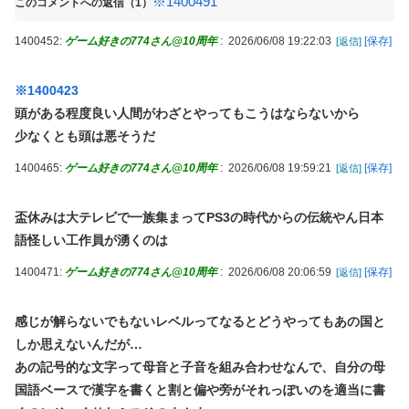
※1400491
このコメントへの返信（1）
1400452:
ゲーム好きの774さん@10周年
:
2026/06/08 19:22:03
[保存]
[返信]
※1400423
頭がある程度良い人間がわざとやってもこうはならないから
少なくとも頭は悪そうだ
1400465:
ゲーム好きの774さん@10周年
:
2026/06/08 19:59:21
[保存]
[返信]
盃休みは大テレビで一族集まってPS3の時代からの伝統やん日本
語怪しい工作員が湧くのは
1400471:
ゲーム好きの774さん@10周年
:
2026/06/08 20:06:59
[保存]
[返信]
感じが解らないでもないレベルってなるとどうやってもあの国と
しか思えないんだが…
あの記号的な文字って母音と子音を組み合わせなんで、自分の母
国語ベースで漢字を書くと割と偏や旁がそれっぽいのを適当に書