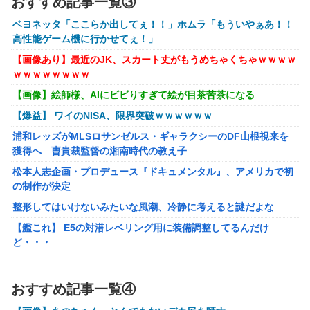
おすすめ記事一覧③
【画像】『To LOVEる』のアクキー、不評だった理由が明
ベヨネッタ「ここらか出してぇ！！」ホムラ「もういやぁあ！！
確すぎる
高性能ゲーム機に行かせてぇ！」
【悲報画像】ブルーロックになんJ民とドッピュン孕ませ男
【画像あり】最近のJK、スカート丈がもうめちゃくちゃｗｗｗｗ
登場www
ｗｗｗｗｗｗｗｗ
【画像】絵師様、AIにビビりすぎて絵が目茶苦茶になる
【画像】AKBのセンター、レベチな事が世間にバレ始めるｗ
ｗｗｗｗｗｗ
【爆益】 ワイのNISA、限界突破ｗｗｗｗｗｗ
【ガンプラ再販】 HG「ジェスタ (シェザール隊仕様 A班装
浦和レッズがMLSロサンゼルス・ギャラクシーのDF山根視来を
備)」「ジェスタ (シェザール隊仕様 B&C班装備)」【11時予
獲得へ 曺貴裁監督の湘南時代の教え子
約開始】
松本人志企画・プロデュース『ドキュメンタル』、アメリカで初
【艦これ】みんなもう終わってそうだから聞くんだけど E3-
の制作が決定
2ってサブの穴が空いてないダイハツ駆逐並べて 高速＋とか
整形してはいけないみたいな風潮、冷静に考えると謎だよな
してるとアホほど時間かかる？
【艦これ】 E5の対潜レベリング用に装備調整してるんだけ
【艦これ】酔って妹に絡むアブルッツィ 他
ど・・・
【艦これ】今回のかわいい大賞は決まった
【動画】 奇跡の原石！！！女の子がイク姿を公開！乳首ピンピン
でマ●コ濡れ濡れの姿が凄い！
PS4「アイマススターリットシーズン」最新PV「新曲:夏の
おすすめ記事一覧④
Bang!!MV」公開！さらに「体験版」の配信が決定！
【動画】紐ビキニの白人女子さん、完全にロックオンされてしま