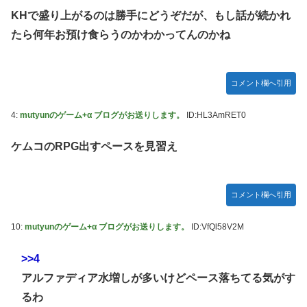
【ガンプラ再販】 HG「ジェスタ (シェザール隊仕様 A班装
KHで盛り上がるのは勝手にどうぞだが、もし話が続かれ
備)」「ジェスタ (シェザール隊仕様 B&C班装備)」【11時予
約開始】
たら何年お預け食らうのかわかってんのかね
【アイマス】 アイドル達が雑談してるだけ【モバマス】
【朗報】メディア「PS6発売後もPS5はまだまだ現役」
コメント欄へ引用
【艦これ】みんなもう終わってそうだから聞くんだけど E3-
2ってサブの穴が空いてないダイハツ駆逐並べて 高速＋とか
4:
mutyunのゲーム+α ブログがお送りします。
ID:HL3AmRET0
してるとアホほど時間かかる？
ケムコのRPG出すペースを見習え
【艦これ】酔って妹に絡むアブルッツィ 他
【艦これ】今回のかわいい大賞は決まった
【艦これ】ジャージ鹿島 他
コメント欄へ引用
PS4「アイマススターリットシーズン」最新PV「新曲:夏の
10:
mutyunのゲーム+α ブログがお送りします。
ID:VfQl58V2M
Bang!!MV」公開！さらに「体験版」の配信が決定！
連合のモルモット部隊の部隊長になりました 第42話
>>4
【HUNTER×HUNTER】センリツが本気を出せば、BW号を
アルファディア水増しが多いけどペース落ちてる気がす
全滅出来るという事実・・・
るわ