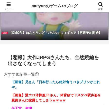
mutyunのゲーム+αブログ
メニュー
検索
【OMORI】ねんどろいど「バジル」フィギュア【再販予約開始】
NEW
【悲報】大作JRPGさんたち、全然続編を
出さなくなってしまう
おすすめ記事一覧①
【画像】兄さん「日本行ったら絶対食うべきプリンがこれ
や」
【画像】激エロ体操服JKさん、体育祭でドスケベ駅弁姿を
親御さんに披露してしまうｗｗｗｗ
任天堂、崩壊