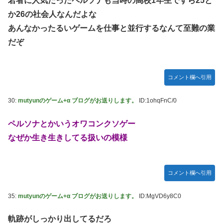
若者に人気だったペルソナも当時の高校1年生ですら25と
か26の社会人なんだよな
あんなかったるいゲームを仕事と並行するなんて至難の業
だぞ
コメント欄へ引用
30:
mutyunのゲーム+α ブログがお送りします。
ID:1ohqFnC/0
ペルソナとかいうオワコンクソゲー
なぜか生き生きしてる扱いの模様
コメント欄へ引用
35:
mutyunのゲーム+α ブログがお送りします。
ID:MgVD6y8C0
軌跡がしっかり出してるだろ