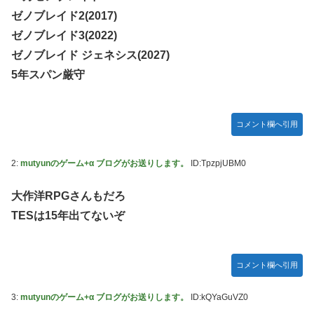
い動画が話題に
真撮られて会社クビになった
ゼノブレイド2(2017)
【ウマ娘】セイちゃんの攻撃力を見よ！！！
内閣広報官「高市総理が避難所を３分しか視察しなかったな
ゼノブレイド3(2022)
んてデマ！50分いたぞ😡」 →しかし事実上の視察は数分で
【悲報】サイゼ絵師、アカウント停止に追い込まれる
ゼノブレイド ジェネシス(2027)
正解
wwwwwww
5年スパン厳守
刈川くるみアナ ノースリーブの巨乳！！
【艦これ】ジャージ鹿島 他
コメント欄へ引用
堀江由衣(49)がまだ誰のものでもないという現実ｗｗｗｗ
【画像】みい山作者、結構ヤバい事態になる。とんでもない
2:
mutyunのゲーム+α ブログがお送りします。
ID:TpzpjUBM0
人物との打ち合わせを自白していた
【ウマ娘】なんだかんだ人はダイワスカーレットに帰ってく
大作洋RPGさんもだろ
る
TESは15年出てないぞ
「X-Men ’97」シーズン２ ８話 感想まとめ
【ウマ娘】ライトオはこういう事言う
コメント欄へ引用
「サカモトデイズ」最新話、ついに新旧ORDERが集結し、
坂本スラーと総力戦に突入！！！
3:
mutyunのゲーム+α ブログがお送りします。
ID:kQYaGuVZ0