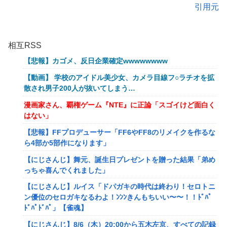
引用元
相互RSS
【悲報】カゴメ、反日企業確定wwwwwwww
【動画】 学校のアイドル美少女、カメラ目線フ○ラチオを拡
散され男子200人が抜いてしまう…
漫画家さん、覇権ゲーム『NTE』に正論「スゴイけど面白く
はない」
【悲報】FFプロデューサー「FF6やFF8のリメイクを作るな
ら4部か5部作になります」
【にじさんじ】舞元、誕生日プレゼントを贈った結果「弟め
っちゃ喜んでくれました」
【にじさんじ】ルイス「ドパガキの時代は終わり！セロトニ
ン優位のセロガキなるわよ！ﾝﾝﾝきんもちいい〜〜！！ﾄﾞﾊﾟ
ﾄﾞﾊﾟﾄﾞﾊﾟ」【雀魂】
【にじさんじ】8/6（木）20:00から五木左京、すべての記録