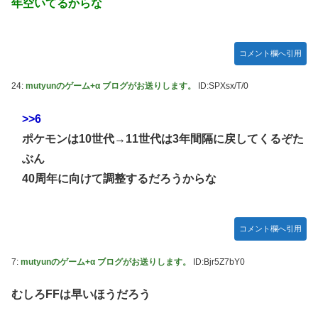
年空いてるからな
備、ガチでヤバ過ぎる…」→「のび太レベルの守備ｗｗ」＝
韓国の反応
【のぎおび】乃木坂のマイナスイオン鈴木佑捺ちゃん 盛り
コメント欄へ引用
あがり18440 ギフト52564 18:15～
【ハロプロ】事務所「新曲は年1リリース、これで1年頑張っ
24:
mutyunのゲーム+α ブログがお送りします。
ID:SPXsx/T/0
て」 ← これ
【櫻坂46】失踪... 藤吉夏鈴、紹介映像解禁【踊る大捜査線
>>6
N.E.W】
ポケモンは10世代→11世代は3年間隔に戻してくるぞた
Juice=Juiceさん「TIF2026」で1位獲得ｷﾀ━━━━(ﾟ
ぶん
∀ﾟ)━━━━!!
40周年に向けて調整するだろうからな
【速報】BEYOOOOONDS、重大発表のお知らせ
【AIイラスト】フェラをしている女の子のAIエロ画像まとめ
コメント欄へ引用
【アニメ調】 Part 3
7:
mutyunのゲーム+α ブログがお送りします。
ID:Bjr5Z7bY0
むしろFFは早いほうだろう