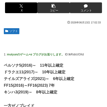
【悲報画像】ブルーロックになんJ民とドッピュン孕ませ男
【画像】フジの新人アナさん、二人とも腋を見せてくれない
登場www
X
コピー
コメント
某野党議員が「自分を批判する垢は工作垢だ」と示唆、複数
【画像】人気漫画「サンキューピッチ」6巻の表紙、えちえ
の一般人アカウントを晒し上げにしてしまい……
ちすぎて限界突破ｗｗｗｗ
2026年06月13日 17:02:33
【画像】宇垣美里さん(35)、バカデカ乳を強調させた最新の
【世も末】セクシー女優「熊本に300万円寄付」→ (ヽ´ん`)
姿wwww
ソフト
「汚い金でもありがとう」
【衝撃】30代婚活女さん、年収1000万円の人と結婚した
海外「世界で日本を死守するぞ！」 日本の消防署を訪れた
い！！→勿論お前ら結婚してあげるよな？？？？？？？
ちびっ子集団が世界をメロメロに
【艦これ】みんなもう終わってそうだから聞くんだけど E3-
海外「全部日本の真似だったのか…」 日本の普通のテレビ
1:
mutyunのゲーム+α ブログがお送りします。
ID:tkRsbUOXd
2ってサブの穴が空いてないダイハツ駆逐並べて 高速＋とか
番組が最新SNSの数十年先を行っていたと話題に
してるとアホほど時間かかる？
米国「日本よ、そろそろ利上げしろ」高市政権の経済政策に
ペルソナ5(2016)～ 11年以上確定
【艦これ】酔って妹に絡むアブルッツィ 他
圧力ｗ
ドラクエ11(2017)～ 10年以上確定
【艦これ】今回のかわいい大賞は決まった
「いきなりステーキ」の反対ｗｗｗｗｗｗｗｗｗ
テイルズアライズ(2021)～ 6年以上確定
パチンコ代を稼ぐ為に白タクやってた82歳のおじいちゃんが
FF15(2016)～FF16(2023) 7年
【NGS】ルーサー緊急、新武器、東方コラボ、EXレベル
逮捕される 逮捕の数日前に釈放されたばかりなのに即再犯
40… 8/5はアップデート盛り沢山！？貴様ら何から始める？
キンハ3(2019)～ 8年以上確定
( •᷄ὤ•᷅ )
実際のところ中国って日本をどうしたいんやろな？
【生後1日めから】赤ちゃんと大きな犬の成長記録、愛らし
体調不良で休んでパチンコ通ってたら、数十日単位の証拠写
一方ゼノブレイド