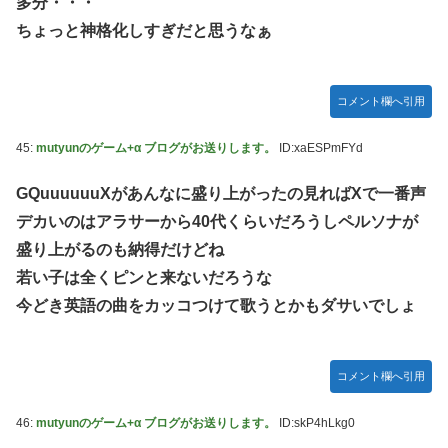
多分・・・
ちょっと神格化しすぎだと思うなぁ
コメント欄へ引用
45:
mutyunのゲーム+α ブログがお送りします。
ID:xaESPmFYd
GQuuuuuuXがあんなに盛り上がったの見ればXで一番声
デカいのはアラサーから40代くらいだろうしペルソナが
盛り上がるのも納得だけどね
若い子は全くピンと来ないだろうな
今どき英語の曲をカッコつけて歌うとかもダサいでしょ
コメント欄へ引用
46:
mutyunのゲーム+α ブログがお送りします。
ID:skP4hLkg0