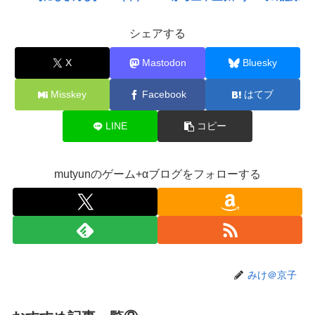
をメモ帳で行う、長尾景先輩に表計算ソフトの便利さを知っ
ていただく
シェアする
【艦これ】 E5の対潜レベリング用に装備調整してるんだけ
X
Mastodon
Bluesky
ど・・・
【画像】旅人女子「夜景を撮りたかっただけなのに、故郷の
Misskey
Facebook
はてブ
村が燃やされたみたいになった」←26万ｲｲﾈｗｗｗｗ
【悲報】Mrs. GREEN APPLE、マジで逝くwwwwww
LINE
コピー
【画像】X女子「ガチでこういう彼氏欲しくて息できん」
2000万バズ
mutyunのゲーム+αブログをフォローする
【悲報】結婚相談所職員、子なし女にド正論を述べてしまう
ｗｗｗｗ
女子小学生｢先生、好き｣ 教師｢くっ…(葛藤｣→我慢できずハ
メ撮りカーセックスして教員免許剥奪
【画像】人気漫画「サンキューピッチ」6巻の表紙、えちえ
みけ＠京子
ちすぎて限界突破ｗｗｗｗ
【緊急】ワイ、会社でガチでやらかしたんだけど詳しいやつ
来て・・・・・・