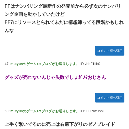
FFはナンバリング最新作の発売前から必ず次のナンバリ
ング企画を動かしていたけど
FF7にリソースとられて未だに構想練ってる段階かもしれ
んな
コメント欄へ引用
47:
mutyunのゲーム+α ブログがお送りします。
ID:vbhF1lfb0
グッズが売れないんじゃ失敗でしょｶﾞﾉﾀおじさん
コメント欄へ引用
50:
mutyunのゲーム+α ブログがお送りします。
ID:0uuJwx0bM
上手く繋いでるのに売上は右肩下がりのゼノブレイド