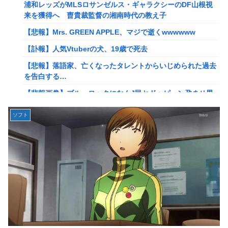
海外「世界で日本を死守するぞ！」 日本の消防署を訪れた
浦和レッズがMLSロサンゼルス・ギャラクシーのDF山根視
ちびっ子集団が世界をメロメロに
来を獲得へ 曺貴裁監督の湘南時代の教え子
【悲報】若者「転勤とか無理」→企業、ついに制度を変え始
【悲報】Mrs. GREEN APPLE、マジで逝くwwwwww
める
【訃報】人気Vtuberの犬、19歳で死去
病気でウィッグと知った途端、女性社員を無視＆最低の性的
【悲報】落語家、亡くなったタレントからいじめられた過去
暴言を吐く会社男たち！裏で告発した結果、部署解体＆異動
を告白する…
で減給の地獄を見ることにｗｗ←人として最低限の倫理観す
ら欠如してる
【悲報画像】ブルーロックになんJ民とドッピュン孕ませ男
登場www
通学電車でイキリオタク3人組にイヤホン抜かれて「違法サ
イトで見るな！」と絡まれた→「Netflixですが…？」と返し
ソフト
息子のオ●ニーを発見したワイの嫁、全ての対応を間違えて
たらキョドって別車両へ逃走…20代にもなって群れてイキっ
しまう…
てくんな
【動画】女子「勃ってんじゃん笑」男子「うるさい//」女子
専業主婦の私に毎日暴言電話をかけてくるトメ！声優学校で
「キャハハ！」→フ●ラ開始ｗｗｗｗｗｗｗｗｗｗ
培った声色チェンジで間違い電話ループ⇒極道になりすまし
てドス声で脅した結果←声優スキルの無駄遣いが最高すぎる
佐々木舞音アナ 短パン、生足、横乳 バレーレポート！！
ｗｗｗ
割とマジで日本の少子化の原因って何なのか
【悲報】落語家、亡くなったタレントからいじめられた過去
韓国型イージス搭載の次世代駆逐艦「KDDX」1番艦…2032
を告白する…
年竣工と公示！