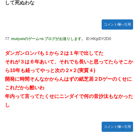
して死ぬわな
コメント欄へ引用
77:
mutyunのゲーム+α ブログがお送りします。
ID:HKg/DYZD0
ダンガンロンパも１から２は１年で出してた
それが３は６年あいて、それでも長いと思ってたらそこか
ら10年も経ってやっと次の２×２(実質４)
開発に時間そんなかからんはずの紙芝居２Dゲーのくせに
これだから酷いわ
年内って言ってたくせにニンダイで何の音沙汰もなかった
し
コメント欄へ引用