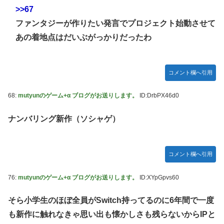
>>67
ファンタジーが作りたい発言でプロジェクト始動させて
あの着地点はだいぶがっかりだったわ
コメント欄へ引用
68:
mutyunのゲーム+α ブログがお送りします。
ID:DrbPX46d0
ナンバリング新作（ソシャゲ）
コメント欄へ引用
76:
mutyunのゲーム+α ブログがお送りします。
ID:XYpGpvs60
そら小学生のほぼ全員がSwitch持ってるのに6年間で一度
も新作に触れなきゃ思い出も懐かしさも残らないからIPと