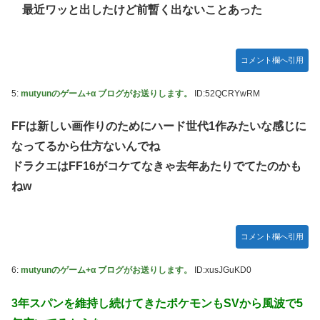
【朗報】 任天堂、microSD Expressを普及させてしまう…
最近ワッと出したけど前暫く出ないことあった
【デレマス】 橘ありす「あなたの瞳には」
ヴィクターはエインフェリアを集めるようです 第75話
コメント欄へ引用
お前らが思うバカゲーて何？
5:
mutyunのゲーム+α ブログがお送りします。
ID:52QCRYwRM
『ゼルダの伝説BotW』が出て10年になろうとしてるけどま
だ越えたゲーム出てない
FFは新しい画作りのためにハード世代1作みたいな感じに
成人向けゲーム『ヤリステ メスブター』開発者絶望、銀行
なってるから仕方ないんでね
がsteamからの入金を拒否→金が入ってなくても売上金額分
ドラクエはFF16がコケてなきゃ去年あたりでてたのかも
の納税義務あり
ねw
【画像】泉「セラス！開けてくれ！セラァス!!」【ラブライ
ブ！蓮ノ空】
内閣広報官「高市総理が避難所を３分しか視察しなかったな
コメント欄へ引用
んてデマ！50分いたぞ😡」 →しかし事実上の視察は数分で
正解
6:
mutyunのゲーム+α ブログがお送りします。
ID:xusJGuKD0
除霊ゲームさん、泣く泣くクソアプデしてしまう
3年スパンを維持し続けてきたポケモンもSVから風波で5
韓国人「本日チームをサヨナラ負けさせたイ・ジョンフの守