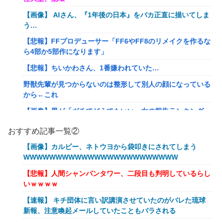
【画像】 AIさん、『1年後の日本』をバカ正直に描いてしま
う…
【悲報】FFプロデューサー「FF6やFF8のリメイクを作るな
ら4部か5部作になります」
【悲報】ちいかわさん、1番嫌われていた…
野獣先輩が見つからないのは整形して別人の顔になっている
から←これ
【画像】男が「ガチでどうでもいい」女の報告ランキング、
圧倒的第１位と言えば『コレ』w w w w w w w w w w
おすすめ記事一覧②
【悲報】みい山作者さん、あらゆる過去を消しまくる
【画像】カルビー、ネトウヨから袋叩きにされてしまう
【艦これ】 E5の対潜レベリング用に装備調整してるんだけ
WWWWWWWWWWWWWWWWWWWWWWWW
ど・・・
【悲報】人間シャンパンタワー、二段目も判明しているらし
あなたは衛宮士郎の代わりに五次に挑むようです 第411話
いｗｗｗｗ
【悲報】バンダイ、とんでもないガシャポンを1500円で販
【速報】 キチ団体に言い訳講演させていたのがバレた琉球
売する
新報、注意喚起メールしていたこともバラされる