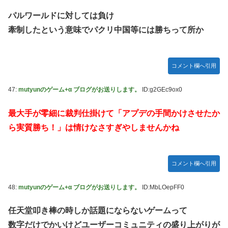
パルワールドに対しては負け
牽制したという意味でパクリ中国等には勝ちって所か
コメント欄へ引用
47:
mutyunのゲーム+α ブログがお送りします。
ID:g2GEc9ox0
最大手が零細に裁判仕掛けて「アプデの手間かけさせたか
ら実質勝ち！」は情けなさすぎやしませんかね
コメント欄へ引用
48:
mutyunのゲーム+α ブログがお送りします。
ID:MbLOepFF0
任天堂叩き棒の時しか話題にならないゲームって
数字だけでかいけどユーザーコミュニティの盛り上がりが