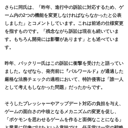
態に
さらに同氏は、「昨年、進行中の訴訟に対応するため、ゲ
【ウマ娘】セイちゃんの攻撃力を見よ！！！
New!
ーム内の2つの機能を変更しなければならなかったと公表
しました」とコメントしています。これは前述の仕様変更
LIAR GAME -ライアーゲーム- 第17話 感想：秋山さ
New!
んの逆転の策がバレちゃった！
を指すものです。「残念ながら訴訟は現在も続いていま
FF4とかいうカッコいい竜騎士が活躍するゲーム最高
す。もちろん開発には影響があります」とも述べていま
New!
だよな
す。
【スターウォーズ】グローグーってすごい人気あるん
New!
だな…
昨年、バックリー氏はこの訴訟に衝撃を受けたと語ってい
【画像】 YouTubeコメント欄、キレッキレ
New!
ました。なぜなら、発売前に『パルワールド』が通過した
【デレマス】 仮面ライダーバロンＰ第２話「蒼翼の
厳格な法務チェックの過程において、特許侵害は「誰一人
New!
乙女」
として考えもしなかった問題」だったからです。
【速報】 ひろゆき、離婚ｗｗｗｗｗｗ
New!
やる夫のダンジョン運営記183-雑談所ネタ118 懺悔小
そうしたプレッシャーやアップデート対応の負担を与え、
New!
ネタ「創刻のファイアホイール」+埋めネタ「ファイアホイ
ゲームの面白さの中核となるメカニズムの変更を促し、
ールTCG・その後」
「ポケモンを思わせるゲームを作ると面倒なことになる」
『マリオカートワールド』はどうすればよかったのか…
と業界に印象づけたという意味では、任天堂は一定の戦略