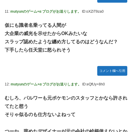
11:
mutyunのゲーム+α ブログがお送りします。
ID:oXZiT9za0
仮にも識者名乗ってる人間が
大企業の威光を示せたからOKみたいな
スラップ認めたような纏め方してるのはどうなんだ？
下手したら任天堂に怒られそう
コメント欄へ引用
12:
mutyunのゲーム+α ブログがお送りします。
ID:eQfUy+8h0
むしろ、パルワーも元ポケモンのスタッフとかなら許され
てたと想う
そりゃ似るのも仕方ないよねって
つーか、辞めたデザイナーが元の会社の絵柄使えないとか