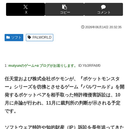
女芸人の吉住さん（36）メイクしたら普通に美人の部
New!
【ラブライブ！】
類だったと判明ｗｗｗｗｗｗｗｗｗ
X
コピー
コメント
フジテレビ「2026 FORMULA1 サマーブレイクSP」
New!
【衝撃】蓮舫「蓮舫だから叩いて良いという報道に向
New!
を明日（8月9日）から12日間毎日放送へ
き合います！」X民「高市だから叩いて良いをやってるのが
2026年06月14日 20:32:35
お前ら「日本も核武装汁！」←１万発の核弾頭どこに
お前だろ」←これ…w w
New!
ソフト
PALWORLD
海外「日本なんて行くんじゃなかった…」 日本を知
韓国人「韓国が米韓通貨スワップ交渉に全力を注ぐべ
New!
New!
ってしまったディズニー信者、帰国後『本家』に失望する事
き理由がこちら‥日米との異例の共同介入によって記録的な
態に
ウォン・ドル為替の現実」
【画像】はいだしょうこ（47）「こんなオバサンでい
「斬撃を飛ばす」←ぶっちゃけ好き？嫌い？
New!
New!
1:
mutyunのゲーム+α ブログがお送りします。
ID:Yb3RFA6f0
いの…？」
【悲報】瀬戸環奈がスタイルよすぎて一般男性が隣に
New!
【悲報】コメ卸大手さん、営業利益83％減 高値で買
並ぶとチンチクリンに見えてしまう
New!
任天堂および株式会社ポケモンが、『ポケットモンスタ
い込んだ米が売れず「損切り祭り」開幕へ
女芸人の吉住さん（36）メイクしたら普通に美人の部
ー』シリーズを彷彿とさせるゲーム『パルワールド』を開
New!
【避難所】キッチンカー、から揚げや麺類提供 40代
類だったと判明ｗｗｗｗｗｗｗｗｗ
New!
発するポケットペアを相手取った特許権侵害訴訟は、10
女性「最高、パン中心の生活には飽き飽きしていて、野菜不
大竹しのぶ「戦争放棄の国であり続けよう」←この投
New!
月に弁論が行われ、11月に裁判所の判断が示される予定
足も感じていた」→時事通信タイトル「パン...
稿が話題に
です。
ドワンゴ川上「みい山への『障害者への配慮が足りな
New!
【動画】タイのティパンコーン王子が日本人女性とデ
New!
い』という批判は害悪。障害者に関わると損をするのは事
ートか？
実。」
ソフトウェア特許や知的財産（IP）訴訟を長年追ってきた