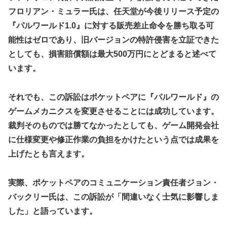
「ドラクエ11」攻略感想(54/クリア後)マルティナの
New!
【九州名物】鶏刺し食べた医師、全身麻痺へ…「死んだほう
フロリアン・ミュラー氏は、任天堂が今後リリース予定の
「しんぴのビスチェ」可愛い！そしてメドローアやギガバー
が良かったと思っていた」
『パルワールド1.0』に対する販売差止命令を勝ち取る可
ストきたー！
野田昇吾、初の準優進出目前も「一回希望」で賞典除外
能性はゼロであり、旧バージョンの特許侵害を立証できた
私の彼に裏表がなさすぎる 第3話
New!
高市政権に媚びて偏向報道まみれの産経新聞、コスト上昇に
としても、損害賠償額は最大500万円にとどまると述べて
【虹ヶ咲】「夏はせつ泣き」がキャッチコピーの映画
New!
耐えられず東北6県撤退を発表
います。
【ラブライブ！】
【ウマ娘】ウマ娘バストTOP20
New!
それでも、この訴訟はポケットペアに『パルワールド』の
【悲報】ハンターハンター連載再開の様子、全くない
New!
ゲームメカニクスを変更させることには成功しています。
ｗｗｗｗｗｗｗｗｗｗｗｗｗ
裁判そのものでは勝てなかったとしても、ゲーム開発会社
【日向坂46】Zepp Osaka、客席が想像以上にヤバ
New!
に仕様変更や修正作業の負担をかけたという点では成果を
い…
上げたとも言えます。
【艦これ】今回ソ連艦てまたユーロの仲間入りしとん
New!
のか
実際、ポケットペアのコミュニケーション責任者ジョン・
【速報】とある魔術の禁書目録、最新刊でヒロイン戦
New!
バックリー氏は、この訴訟が「間違いなく士気に影響しま
争決着wwwwwwwwwwwww
した」と語っています。
海外「日本なんて行くんじゃなかった…」 日本を知
New!
ってしまったディズニー信者、帰国後『本家』に失望する事