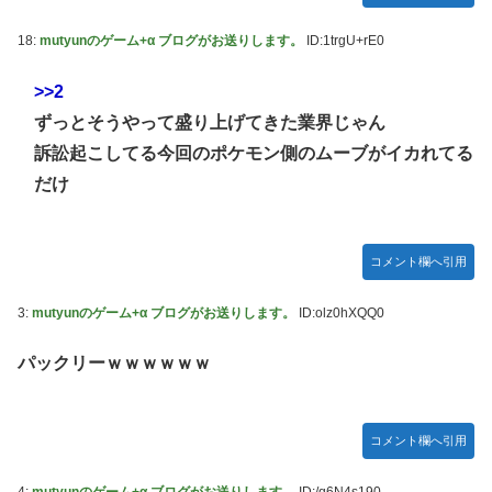
韓国人「韓国サッカー協会の性接待報道、海外でも大騒ぎ
に・・・2002年W杯4強の記録取り消しの声も」→「マジで
18:
mutyunのゲーム+α ブログがお送りします。
ID:1trgU+rE0
国の恥だ」「2002年まで疑う価値がある」「国民や国が築
いた国格をサッカー選手が足で蹴り飛ばすね」
>>2
ずっとそうやって盛り上げてきた業界じゃん
熊本県知事の要請をガン無視したTBS、避難所に取材班が押
し入ってプライバシーに全く配慮しない報道を……
訴訟起こしてる今回のポケモン側のムーブがイカれてる
【セクシー】人気美人声優、太ももチラリｗｗｗｗｗｗｗｗ
だけ
ｗｗｗｗｗｗｗｗｗｗｗｗｗｗｗｗ
「私達が原爆ドーム前をあけ渡せば核戦争が始まってしま
コメント欄へ引用
う」と訴える市民団体、それを聞いた被爆3世の人が……
池田瑛紗ちゃんが｢真珠の耳飾りの少女｣の魅力を語る！！！
3:
mutyunのゲーム+α ブログがお送りします。
ID:olz0hXQQ0
【乃木坂46】
【朗報】山﨑愛生「けんぱなぱっぱぱん！」←
パックリーｗｗｗｗｗｗ
コメント欄へ引用
4:
mutyunのゲーム+α ブログがお送りします。
ID:/q6N4s190