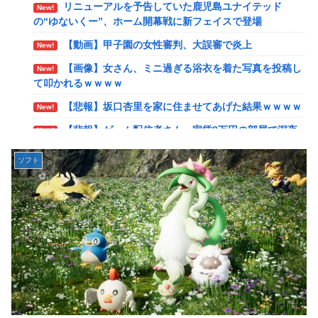
リニューアルを予告していた鹿児島ユナイテッド
New!
【艦これ】ひみつの通り道 他
New!
の“ゆないくー”、ホーム開幕戦に新フェイスで登場
【艦これ】ナマケモノアガノウサギ 他
New!
【動画】甲子園の女性審判、大誤審で炎上
New!
【艦これ】競泳水着いんのかよ
New!
【画像】女さん、ミニ過ぎる浴衣を着た写真を投稿し
New!
日産e-power、無給油で1980km走行しギネス記録を
New!
て叩かれるｗｗｗｗ
達成！→山頂から下ってるだけでした…
【悲報】坂口杏里を家に住ませてあげた結果ｗｗｗｗ
New!
イーロン・マスク「中国のロボットはデタラメで遠隔
New!
【悲報】ゲーム配信者さん、家賃8万円の部屋で深夜
New!
操作してるだけ」
配信→管理会社から厳重注意されてお気持ち表明ｗｗｗ
【速報】北海道江別大学生殺人事件、主犯格の川口被
New!
ソフト
【速報】ひろゆき、離婚wwwwww
New!
告(19)に無期懲役の判決←これ、妥当だと思う？？？？？？
【放送事故】フジテレビ、女子大生を大量投入して闇
New!
【悲報】女さん、歩行者を轢いた挙句、道路に倒れて
New!
深エロ番組ｗｗｗｗ
どえらいことになってしまうw w w w w w w
【艦これ】でもイベントのたびに思うんだ 空母機動
New!
海外「日本は戦勝国なんだよ」 戦後の日本人の特別
New!
部隊ってクソだわ！
な生き様に各国から称賛の声
【艦これ】ひみつの通り道 他
New!
【画像】居酒屋さん、6人で長居して会計4939円しか
New!
使わない客にお気持ち表明してしまう←コレどっちが悪いん
【艦これ】ナマケモノアガノウサギ 他
New!
や？？？？？？
【虹ヶ咲】「夏はせつ泣き」がキャッチコピーの映画
New!