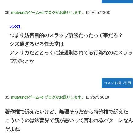
36:
mutyunのゲーム+α ブログがお送りします。
ID:fMdo273G0
>>31
つまり妨害目的のスラップ訴訟だったって事だろ？
クズ過ぎるだろ任天堂は
アメリカだととっくに法規制されてる行為なのにスラッ
プ訴訟とか
コメント欄へ引用
35:
mutyunのゲーム+α ブログがお送りします。
ID:Yoy/3bCL0
著作権で訴えたいけど、無理そうだから特許権で訴えた
こういうのは法曹界で筋が悪いって言われるパターンなん
だよね