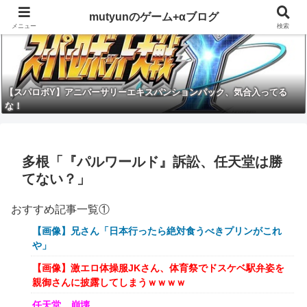
mutyunのゲーム+αブログ
メニュー
検索
【スパロボY】アニバーサリーエキスパンションパック、気合入ってる
な！
多根「『パルワールド』訴訟、任天堂は勝
てない？」
おすすめ記事一覧①
【画像】兄さん「日本行ったら絶対食うべきプリンがこれ
や」
【画像】激エロ体操服JKさん、体育祭でドスケベ駅弁姿を
親御さんに披露してしまうｗｗｗｗ
任天堂、崩壊