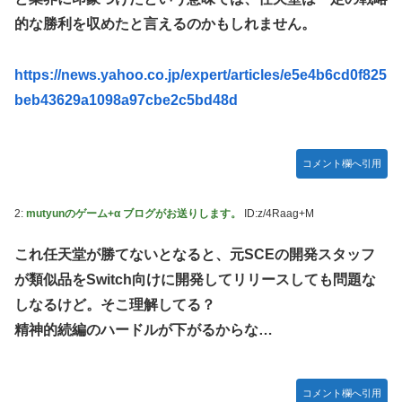
やる夫「催眠アプリを手に入れたんだけど……これ必要だっ
的な勝利を収めたと言えるのかもしれません。
た？」 第29話
【ガンダムＷ】あのメンツのなかでは比較的常識のあるほう
https://news.yahoo.co.jp/expert/articles/e5e4b6cd0f825
なのがデュオだよね
beb43629a1098a97cbe2c5bd48d
【デレマス】 凛「なにこれ、蒼穹のファフナー？」モバ
P「資料だから見といてくれ」
ガキ「世界を救います」←飽きた。おっさんにしろ
コメント欄へ引用
ラブライブ！の犬、だいたい老犬
2:
mutyunのゲーム+α ブログがお送りします。
ID:z/4Raag+M
【朗報】AKB48 ロッテとコラボ決定！！
【ウマ娘】コミケで配布予定だった非公式グッズ「オグリキ
これ任天堂が勝てないとなると、元SCEの開発スタッフ
ャップタマモクロスアクリル定規」意外(?)な落とし穴によ
が類似品をSwitch向けに開発してリリースしても問題な
り配布を撤回することに…
しなるけど。そこ理解してる？
【にじさんじ】石神がミームを堪能しとる
精神的続編のハードルが下がるからな…
ドラマー兼編曲家「ハロプロのいう『16ビートを刻む』って
16ビートじゃなくて8ビートのウラ(アップビート)を意識す
る意味なのでは？」
コメント欄へ引用