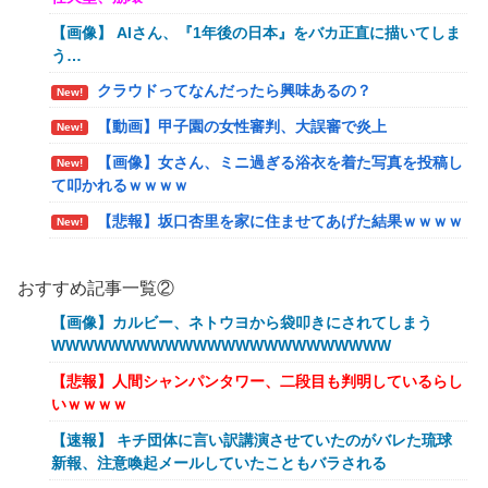
【画像】 AIさん、『1年後の日本』をバカ正直に描いてしま
う…
クラウドってなんだったら興味あるの？
New!
【動画】甲子園の女性審判、大誤審で炎上
New!
【画像】女さん、ミニ過ぎる浴衣を着た写真を投稿し
New!
て叩かれるｗｗｗｗ
【悲報】坂口杏里を家に住ませてあげた結果ｗｗｗｗ
New!
【朗報】Vtuber界、新たなる『弱男の姫』が爆誕ｗ
New!
ｗｗｗｗｗｗｗｗｗｗ
おすすめ記事一覧②
「FF10の名シーン」←思い浮かべたもの
New!
【画像】カルビー、ネトウヨから袋叩きにされてしまう
WWWWWWWWWWWWWWWWWWWWWWWW
【ｗ】物凄くカワイイ子猫の取っ組み合い！
New!
【悲報】人間シャンパンタワー、二段目も判明しているらし
【悲報】オーケストラ演奏家「ゲーム音楽をやらない
New!
いｗｗｗｗ
と儲からなくなった。本当にイライラする😡」
【速報】 キチ団体に言い訳講演させていたのがバレた琉球
【艦これ】でもイベントのたびに思うんだ 空母機動
New!
新報、注意喚起メールしていたこともバラされる
部隊ってクソだわ！