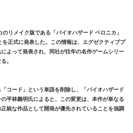
力は弱いが、僕のノロケ砲をお見舞いする」
？？？
♪」対魔忍RPG・新イベント『バニーとヨミハラクライシス』
カのリメイク版である「バイオハザード ベロニカ」
ーズ】
ことを正式に発表した。この情報は、エグゼクティブプ
・デンジャー」プラモデル【10日予約開始】
氏によって発表され、同社が往年の名作ゲームシリー
懺悔小ネタ「創刻のファイアホイール」+埋めネタ「ファイアホイール
なる。
ョビショに→たまこ爆笑
ら「コード」という単語を削除し、「バイオハザード
結ちゃんかと」
ーの平林義明氏によると、この変更は、本作が単なる
の正統な作品として開発が優先されていることを強調
ていないので装備できません」←このシステムｗｗｗｗ
露骨すぎる
すぎて話題にwwwwwww