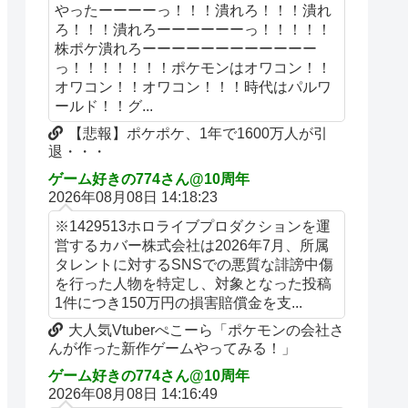
やったーーーーっ！！！潰れろ！！！潰れ
ろ！！！潰れろーーーーーーっ！！！！！
株ポケ潰れろーーーーーーーーーーーー
っ！！！！！！！ポケモンはオワコン！！
オワコン！！オワコン！！！時代はパルワ
ールド！！グ...
【悲報】ポケポケ、1年で1600万人が引
退・・・
ゲーム好きの774さん@10周年
2026年08月08日 14:18:23
※1429513ホロライブプロダクションを運
営するカバー株式会社は2026年7月、所属
タレントに対するSNSでの悪質な誹謗中傷
を行った人物を特定し、対象となった投稿
1件につき150万円の損害賠償金を支...
大人気Vtuberぺこーら「ポケモンの会社さ
んが作った新作ゲームやってみる！」
ゲーム好きの774さん@10周年
2026年08月08日 14:16:49