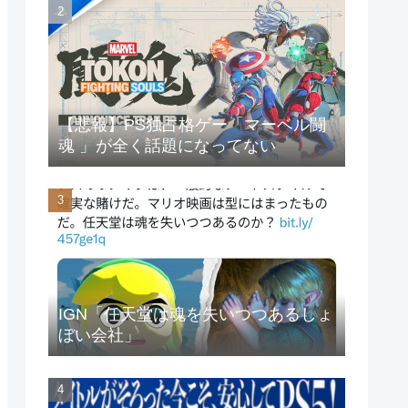
【悲報】PS独占格ゲー「マーベル闘
魂 」が全く話題になってない
IGN「任天堂は魂を失いつつあるしょ
ぼい会社」