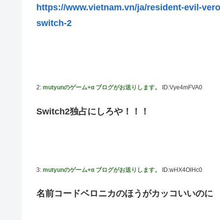
https://www.vietnam.vn/ja/resident-evil-ve
藤嶌果歩1st写真集の感想まとめ。おおむね好評【かほりん
switch-2
韓国人「“韓国サッカー”性接待の試合結果をご覧くださ
ッカーだ」
国連が事実上の機能停止に陥りつつあると関係者が告白、
メタルバンドが日本から死滅した理由ってなに？
2:
mutyunのゲーム+α ブログがお送りします。
ID:Vye4mFVA0
【悲報】吉岡里帆さん、アドリブで相手役俳優の手を取り
【画像10枚】佐倉綾音さん(32)、自分のシコポイントに気
Switch2独占にしろや！！！
マジか！次週のバナナムーンゲストは5期生からこの3人が
3:
mutyunのゲーム+α ブログがお送りします。
ID:wHX4OlHc0
名前コードベロニカのほうがカッコいいのに