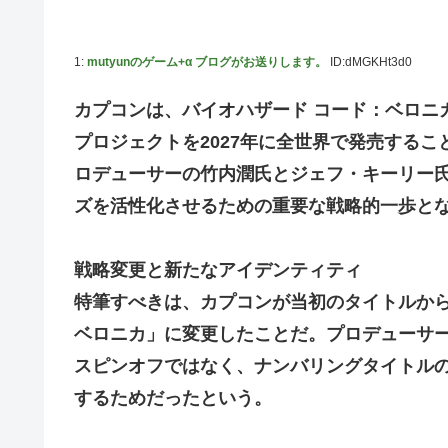
佐藤二朗、妻とのハグを報告「文〇砲より遥かに威
New!
【画像】こんな感じのクルマで車中泊旅したいよな
1:
mutyunのゲーム+α ブログがお送りします。
ID:dMGKHt3d0
New!
「フリルもリボンもたくさんがいいのよね、ふふっ
New!
カプコンは、バイオハザード コード：ベロニ
【デレマス】 810プロエアコン騒動【ぷちかれシリ
New!
プロジェクトを2027年に全世界で発売する
【パシフィック・リム】 MODEROID「ジプシー
New!
ロデューサーの竹内潤氏とジェフ・キーリー
やる夫のダンジョン運営記183-雑談所ネタ118 
New!
ズを活性化させるための重要な戦略的一歩と
TCG・その後」
【にじさんじ】七瀬、動物園でアシカに水をかけられビシ
戦略変更と新たなアイデンティティ
【デレマス】 和久井留美「夢を作って、いつか遊んで」
特筆すべきは、カプコンが当初のタイトルか
【画像】ファーストサマーウイカ、激変した姿に「本田望
ベロニカ」に変更したことだ。プロデューサ
【悲報】ポケポケ、1年で1600万人が引退・・・
スピンオフではなく、ナンバリングタイトル
ゲーム「すごい武器を手に入れましたが必要レベルに達し
するためだったという。
【にじさんじ】Cellmates、NG行動回避ゲーム！フリが
【動画】マーベルの新作格ゲー、歴代格ゲーのパロディが多