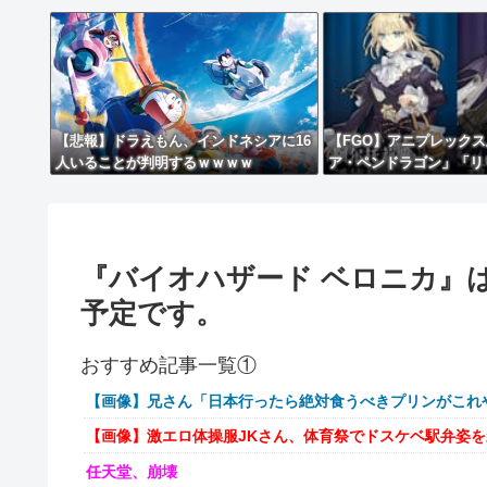
【悲報】ドラえもん、インドネシアに16
【FGO】アニプレック
人いることが判明するｗｗｗｗ
ア・ペンドラゴン」「リ
ュア化決定】
『バイオハザード ベロニカ』は、
予定です。
おすすめ記事一覧①
【画像】兄さん「日本行ったら絶対食うべきプリンがこれ
【画像】激エロ体操服JKさん、体育祭でドスケベ駅弁姿
任天堂、崩壊