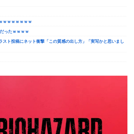
 スキャンプくらいヌルイのなら考える
ｗｗｗｗｗｗｗｗ
部だったｗｗｗｗ
ラスト投稿にネット衝撃「この質感の出し方」「実写かと思いまし
ーブで韓国に向かう予想‥世界各国の最新スパコン気象予測モデルが
ットワーク
ｗｗｗｗ
知ってしまったディズニー信者、帰国後『本家』に失望する事態に
明らかになるも解決には至っておらずめども立たず
ゃ深刻な模様w w w w w w w w w w
 スキャンプくらいヌルイのなら考える
！ウルザちゃんは今回も美しい…。前作で助けたシィルもいるぞ！
まとめ｜通常時はポイント集めで修行、あっぱれチャンスの河童が
モバP「資料だから見といてくれ」
まらない
手が婚姻届の証人に。
」に 脳腫瘍摘出手術で腫瘍の無い部位を摘出してしまう
からしか得られない栄養素はある