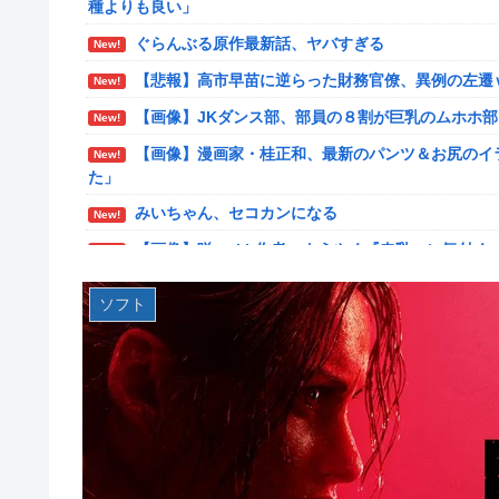
種よりも良い」
【艦これ】けーかいじん 他
New!
ぐらんぶる原作最新話、ヤバすぎる
New!
【艦これ】E5ヌルイとかいう風説には騙されないぞ
New!
【悲報】高市早苗に逆らった財務官僚、異例の左遷
New!
【艦これ】もちもちーの本気 他
New!
【画像】JKダンス部、部員の８割が巨乳のムホホ
New!
【ウマ娘】水着シュヴァちいいね！
New!
【画像】漫画家・桂正和、最新のパンツ＆お尻のイ
New!
た」
韓国人「超巨大台風13号ドルフィンが90度直角カ
New!
はじき出した直近の台風進路図がこちらです‥」
みいちゃん、セコカンになる
New!
車大手工場にも女性・高齢者…軽作業ラインやスポ
New!
【画像】咲-saki-作者、ようやく『奇乳』に気付く
New!
海外「日本なんて行くんじゃなかった…」 日本を
New!
【艦これ】そもそも深海ってなんか悪いことしたの
New!
ソフト
キャデラックF1、致命的なブレーキ問題の原因が
New!
【艦これ】けーかいじん 他
New!
【緊急】今の若者に急増している『コレ』依存、めちゃくち
New!
【艦これ】E5ヌルイとかいう風説には騙されないぞ
New!
アリスソフト「ランス10」ゲーム画面公開キター
New!
新台スマスロ『Lやじきた道中記参る』評判＆感想
New!
強い、スイカ取りこぼし注意 etc…
【デレマス】 凛「なにこれ、蒼穹のファフナー？」
New!
【画像】影山優佳さん(25)、下着姿であたシコが止
シュート選手が結婚を発表、ネモ選手とウメハラ選
New!
New!
京大病院、手術ミスで50代女性患者を「植物状態
【ウマ娘】海外の絵師が描いた味付けの濃いウマ娘
New!
New!