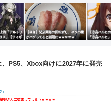
ス上海「アルトリ
【画像】閉店間際の回転ずし、ネタの量
【涼宮ハルヒの憂
リス」【フィギ
がバグってると話題にｗｗｗｗｗ
「涼宮ハルヒ」
色原型公開】
PS5、Xbox向けに2027年に発売
や」
を親御さんに披露してしまうｗｗｗｗ