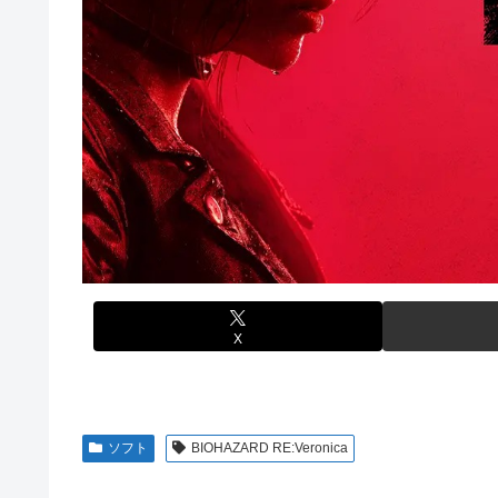
【画像】前田敦子さん、脚が長すぎるｗｗｗｗｗｗｗ 【Pi
【速報】超かぐや姫さん、とんでもないスピンオフ
New!
New!
【画像】元モデルのTBS新人アナさん、プリケツ
【動画】ブラジルの女子フットサル選手が極悪すぎ
New!
New!
テレビ大好き高齢者の｢テレビ離れ｣が始まった…
【ウマ娘】セイちゃんの攻撃力を見よ！！！
New!
New!
【画像】日本のセクシー過ぎる女性犯罪者一覧が冗談抜きに
【悲報】人気配信者「はっきり言う、ジャングリア
New!
New!
【画像】俺たちの姫本田望結、久しぶりに画像を投稿した結
海外「全部日本の真似だったのか…」 日本の普通の
New!
New!
元NBAプレーヤー、エネス・カンター・フリーダムが、20
【グラブル】ドライブバーストが初めて映像化され
New!
参加の声明を受け
【名探偵プリキュア】1QのIP売上は15億円 過去
New!
【朗報】「あの椅子カバー」のカプセルトイ、爆誕。自宅
【遊戯王】なんか「ウィッチクラフト」の新規いる
New!
【にじさんじ】Cellmates、NG行動回避ゲーム！フリが
【衝撃動画】トラック事故で車がミンチになった男
New!
X
【ハコヅメ】 第6話 感想 誰よりも早く！【～交番
New!
やる夫「催眠アプリを手に入れたんだけど……これ必
New!
【画像】日本ってなんでここ埋め立てないの？
New!
ソフト
BIOHAZARD RE:Veronica
休日に甥っ子をアポなし託児を押し付けてきた兄嫁
New!
させた結果……甥っ子が重度の中二病を発症して家で大暴