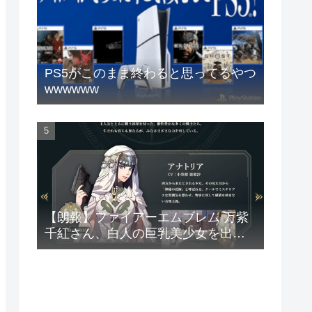
PS5がこのまま終わると思ってるやつ
wwwwww
【朗報】ファイアーエムブレム 万紫
千紅さん、白人の巨乳美少女を出し
てしまうwww