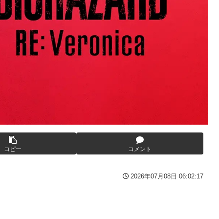
ckup07091615】
漫画が連載決定ｗｗｗｗｗｗｗｗｗｗｗｗｗｗｗｗｗｗｗｗｗ
て5年間の出場停止処分に。
レベル高過ぎる件w w w w w w w w w
沖縄ほんとーーーーーーーーにおもんない！！！！」→炎上
果→やっぱりワイらの姫だったw w w w w w w w w w
テレビ番組が最新SNSの数十年先を行っていたと話題に
27年WNBAドラフトの適性を宣言 一部コーチによるWNBA男性
た時の衝撃
3期との比較と通期95億円計画を解説
や職場をパチンコ屋にしちゃおうｗｗｗ
けど強いの？
露骨すぎる
性、とんでもない姿で発見される…怖すぎる…
コピー
コメント
女子の逆襲～】
要だった？」 第29話
2026年07月08日 06:02:17
！「テレビでも見せといてw」と言うので『Gガンダム』を一気見
れｗｗ