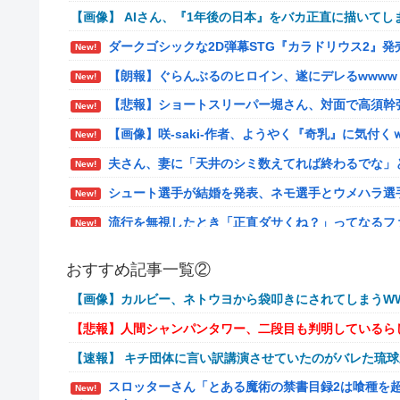
【画像】 AIさん、『1年後の日本』をバカ正直に描いてし
ダークゴシックな2D弾幕STG『カラドリウス2』発
New!
【朗報】ぐらんぶるのヒロイン、遂にデレるwwww
New!
【悲報】ショートスリーパー堀さん、対面で高須幹
New!
【画像】咲-saki-作者、ようやく『奇乳』に気付く
New!
夫さん、妻に「天井のシミ数えてれば終わるでな」と
New!
シュート選手が結婚を発表、ネモ選手とウメハラ選
New!
流行を無視したとき「正直ダサくね？」ってなるフ
New!
【衝撃】クロちゃん、とち狂ったツイートをする←
New!
おすすめ記事一覧②
佐藤二朗、妻とのハグを報告「文〇砲より遥かに威
New!
【画像】カルビー、ネトウヨから袋叩きにされてしまうWW
【画像】こんな感じのクルマで車中泊旅したいよな
New!
【悲報】人間シャンパンタワー、二段目も判明しているら
【朗報】ドラゴンボール史上、最も実力とその人気
New!
【速報】 キチ団体に言い訳講演させていたのがバレた琉
路上駐車中のテスラ車を超弩級のゲリラ豪雨が直撃
New!
スロッターさん「とある魔術の禁書目録2は喰種を
New!
【艦これ】そもそも深海ってなんか悪いことしたの
New!