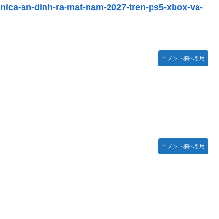
ronica-an-dinh-ra-mat-nam-2027-tren-ps5-xbox-va-
】【日向坂46】
い」→「マッサージ効果は間違いないねｗ」「これが本当のベッドサ
特に役に立たないくせに高給だけ毟り取った結果……
コメント欄へ引用
お胸に押し当てる（画像あり）
がつくwwwwwww
登場！！！【乃木坂46】
コメント欄へ引用