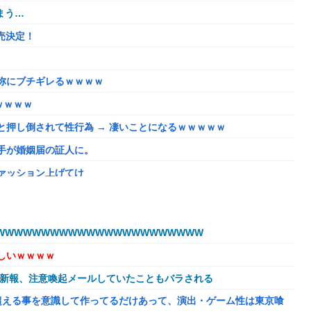
まう…
売決定！
弥にブチギレるｗｗｗｗ
ｗｗｗｗ
押し倒されて性行為 → 凄いことになるｗｗｗｗｗ
手が婚姻届の証人に。
ァッション上げてけ
コレ言うほどおかしいか？？？？？？
力は弱いが、僕のノロケ砲をお見舞いする」
WWWWWWWWWWWWWWWWWWWWWW
？？？
しいｗｗｗｗ
が伴わない微妙すぎるキャラさん決まる！！
球新報、注意喚起メールしていたこともバラされる
、水が溢れてどんどん浸かっていくのを……
超える事を意識して作ってるだけあって、演出・ゲーム性は東京喰