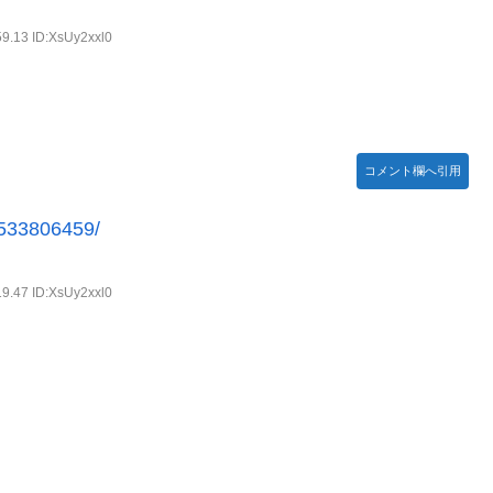
59.13 ID:XsUy2xxl0
Bang!!MV」公開！さらに「体験版」の配信が決定！
コメント欄へ引用
号を全滅出来るという事実・・・
/1533806459/
…
19.47 ID:XsUy2xxl0
どまだ越えたゲーム出てない
がsteamからの入金を拒否→金が入ってなくても売上金額分の納税
イブ！蓮ノ空】