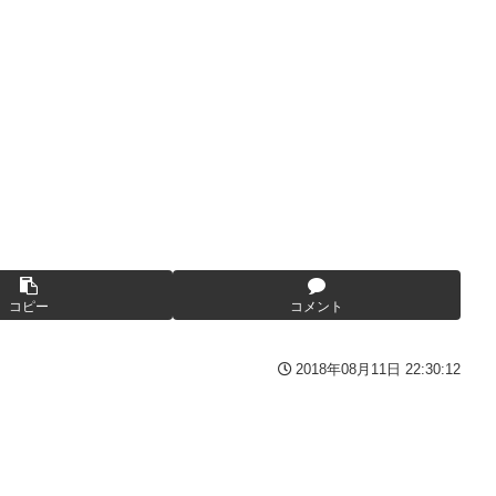
wwww
んが逮捕される 逮捕の数日前に釈放されたばかりなのに即再犯
い人物との打ち合わせを自白していた
くる
写真撮られて会社クビになった
んてデマ！50分いたぞ😡」 →しかし事実上の視察は数分で正解
、坂本スラーと総力戦に突入！！！
コピー
コメント
備)」「ジェスタ (シェザール隊仕様 B&C班装備)」【11時予約開
2018年08月11日 22:30:12
3-2ってサブの穴が空いてないダイハツ駆逐並べて 高速＋とかして