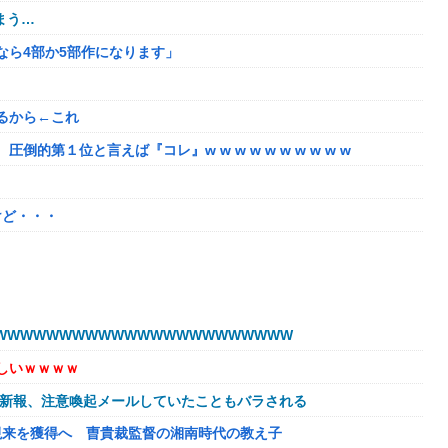
まう…
るなら4部か5部作になります」
るから←これ
第１位と言えば『コレ』w w w w w w w w w w
けど・・・
販売する
たちびっ子集団が世界をメロメロに
WWWWWWWWWWWWWWWWWWWWWW
始める
しいｗｗｗｗ
的暴言を吐く会社男たち！裏で告発した結果、部署解体＆異動で減
球新報、注意喚起メールしていたこともバラされる
欠如してる
視来を獲得へ 曺貴裁監督の湘南時代の教え子
トで見るな！」と絡まれた→「Netflixですが…？」と返したら