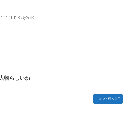
22:42.41 ID:XsUy2xxl0
人物らしいね
コメント欄へ引用