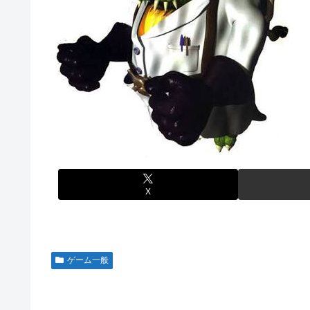
【悲報】サイゼ絵師、アカウント停止に追い込まれるwww
るとアホほど時間かかる？
刈川くるみアナ ノースリーブの巨乳！！
【艦これ】酔って妹に絡むアブルッツィ 他
【艦これ】ジャージ鹿島 他
【艦これ】今回のかわいい大賞は決まった
堀江由衣(49)がまだ誰のものでもないという現実ｗｗｗｗ
パチンコ代を稼ぐ為に白タクやってた82歳のおじいちゃ
【画像】みい山作者、結構ヤバい事態になる。とんでもな
実際のところ中国って日本をどうしたいんやろな？
【ウマ娘】なんだかんだ人はダイワスカーレットに帰って
体調不良で休んでパチンコ通ってたら、数十日単位の証拠
「X-Men ’97」シーズン２ ８話 感想まとめ
内閣広報官「高市総理が避難所を３分しか視察しなかったな
【ウマ娘】ライトオはこういう事言う
「サカモトデイズ」最新話、ついに新旧ORDERが集結し
X
【ガンプラ再販】 HG「ジェスタ (シェザール隊仕様 A班装
始】
【アイマス】 アイドル達が雑談してるだけ【モバマス】
ゲーム一般
【朗報】メディア「PS6発売後もPS5はまだまだ現役」
【艦これ】みんなもう終わってそうだから聞くんだけど E
るとアホほど時間かかる？