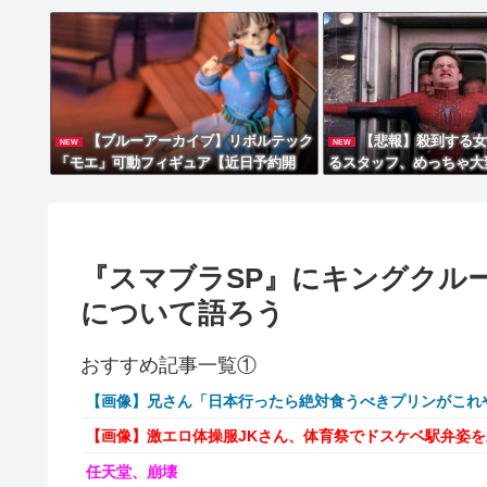
【ブルーアーカイブ】リボルテック
【悲報】殺到する
NEW
NEW
「モエ」可動フィギュア【近日予約開
るスタッフ、めっちゃ大
始】
『スマブラSP』にキングクル
について語ろう
おすすめ記事一覧①
【画像】兄さん「日本行ったら絶対食うべきプリンがこれ
【画像】激エロ体操服JKさん、体育祭でドスケベ駅弁姿
任天堂、崩壊