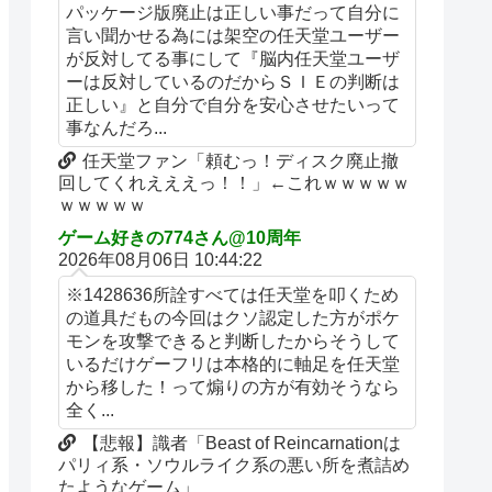
パッケージ版廃止は正しい事だって自分に
言い聞かせる為には架空の任天堂ユーザー
が反対してる事にして『脳内任天堂ユーザ
ーは反対しているのだからＳＩＥの判断は
正しい』と自分で自分を安心させたいって
事なんだろ...
任天堂ファン「頼むっ！ディスク廃止撤
回してくれえええっ！！」←これｗｗｗｗｗ
ｗｗｗｗｗ
ゲーム好きの774さん@10周年
2026年08月06日 10:44:22
※1428636所詮すべては任天堂を叩くため
の道具だもの今回はクソ認定した方がポケ
モンを攻撃できると判断したからそうして
いるだけゲーフリは本格的に軸足を任天堂
から移した！って煽りの方が有効そうなら
全く...
【悲報】識者「Beast of Reincarnationは
パリィ系・ソウルライク系の悪い所を煮詰め
たようなゲーム」