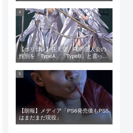
底
【ポリコレ】任天堂、FEの主人公の
性別を「TypeA」「TypeB」と言って
しまう…
【朗報】メディア「PS6発売後もPS5
はまだまだ現役」