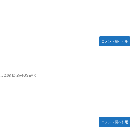
んてデマ！50分いたぞ😡」 →しかし事実上の視察は数分で正解
守備、ガチでヤバ過ぎる…」→「のび太レベルの守備ｗｗ」＝韓国
コメント欄へ引用
18440 ギフト52564 18:15～
て」 ← これ
.E.W】
)━━━━!!
1:52.68 ID:Bo4GSEAI0
アニメ調】 Part 3
コメント欄へ引用