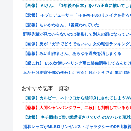
【画像】 AIさん、『1年後の日本』をバカ正直に描いてし
【悲報】FFプロデューサー「FF6やFF8のリメイクを作
【悲報】ちいかわさん、1番嫌われていた…
野獣先輩が見つからないのは整形して別人の顔になってい
【画像】男が「ガチでどうでもいい」女の報告ランキング、圧倒的
【悲報】みい山作者さん、あらゆる過去を消しまくる
【艦これ】 E5の対潜レベリング用に装備調整してるんだ
あなたは衛宮士郎の代わりに五次に挑むようです 第411話
【悲報】バンダイ、とんでもないガシャポンを1500円で
おすすめ記事一覧②
海外「世界で日本を死守するぞ！」 日本の消防署を訪れ
【画像】カルビー、ネトウヨから袋叩きにされてしまうWW
【悲報】若者「転勤とか無理」→企業、ついに制度を変え
【悲報】人間シャンパンタワー、二段目も判明しているら
病気でウィッグと知った途端、女性社員を無視＆最低の性
【速報】 キチ団体に言い訳講演させていたのがバレた琉
給の地獄を見ることにｗｗ←人として最低限の倫理観すら
浦和レッズがMLSロサンゼルス・ギャラクシーのDF山根
通学電車でイキリオタク3人組にイヤホン抜かれて「違法サイ