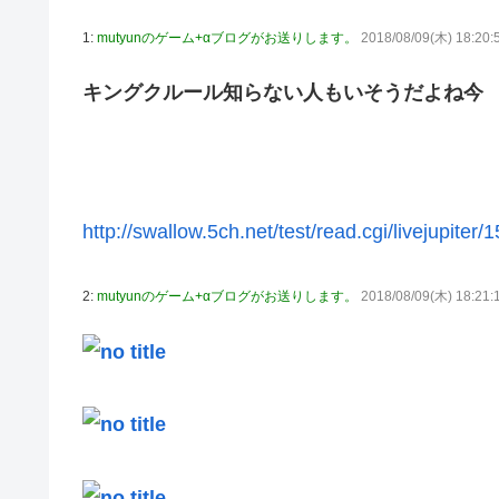
【艦これ】酔って妹に絡むアブルッツィ 他
1:
mutyunのゲーム+αブログがお送りします。
2018/08/09(木) 18:20:
【艦これ】今回のかわいい大賞は決まった
キングクルール知らない人もいそうだよね今
【艦これ】ジャージ鹿島 他
PS4「アイマススターリットシーズン」最新PV「新曲:夏の
連合のモルモット部隊の部隊長になりました 第42話
【HUNTER×HUNTER】センリツが本気を出せば、BW
http://swallow.5ch.net/test/read.cgi/livejupiter
【朗報】 任天堂、microSD Expressを普及させてしまう
【デレマス】 橘ありす「あなたの瞳には」
2:
mutyunのゲーム+αブログがお送りします。
2018/08/09(木) 18:21:
ヴィクターはエインフェリアを集めるようです 第75話
お前らが思うバカゲーて何？
『ゼルダの伝説BotW』が出て10年になろうとしてるけ
成人向けゲーム『ヤリステ メスブター』開発者絶望、銀行
義務あり
【画像】泉「セラス！開けてくれ！セラァス!!」【ラブラ