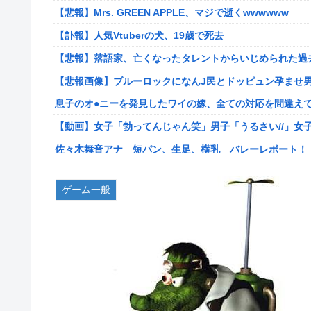
キョドって別車両へ逃走…20代にもなって群れてイキって
【悲報】Mrs. GREEN APPLE、マジで逝くwwwwww
専業主婦の私に毎日暴言電話をかけてくるトメ！声優学校
【訃報】人気Vtuberの犬、19歳で死去
ス声で脅した結果←声優スキルの無駄遣いが最高すぎるｗ
【悲報】落語家、亡くなったタレントからいじめられた過
【悲報】落語家、亡くなったタレントからいじめられた過
【悲報画像】ブルーロックになんJ民とドッピュン孕ませ男
【悲報画像】ブルーロックになんJ民とドッピュン孕ませ男
息子のオ●ニーを発見したワイの嫁、全ての対応を間違え
【画像】人気漫画「サンキューピッチ」6巻の表紙、えち
【動画】女子「勃ってんじゃん笑」男子「うるさい//」女
【世も末】セクシー女優「熊本に300万円寄付」→ (ヽ´ん
佐々木舞音アナ 短パン、生足、横乳 バレーレポート！
海外「世界で日本を死守するぞ！」 日本の消防署を訪れ
割とマジで日本の少子化の原因って何なのか
海外「全部日本の真似だったのか…」 日本の普通のテレビ
ゲーム一般
韓国型イージス搭載の次世代駆逐艦「KDDX」1番艦…203
米国「日本よ、そろそろ利上げしろ」高市政権の経済政策
【画像】フジの新人アナさん、二人とも腋を見せてくれな
「いきなりステーキ」の反対ｗｗｗｗｗｗｗｗｗ
某野党議員が「自分を批判する垢は工作垢だ」と示唆、複
【NGS】ルーサー緊急、新武器、東方コラボ、EXレベル40… 
【画像】宇垣美里さん(35)、バカデカ乳を強調させた最新
【生後1日めから】赤ちゃんと大きな犬の成長記録、愛ら
【衝撃】30代婚活女さん、年収1000万円の人と結婚し
【ウマ娘】セイちゃんの攻撃力を見よ！！！
【艦これ】みんなもう終わってそうだから聞くんだけど E