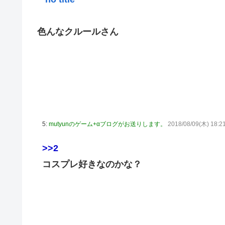
内閣広報官「高市総理が避難所を３分しか視察しなかったな
除霊ゲームさん、泣く泣くクソアプデしてしまう
色んなクルールさん
韓国人「本日チームをサヨナラ負けさせたイ・ジョンフの
の反応
【のぎおび】乃木坂のマイナスイオン鈴木佑捺ちゃん 盛りあがり
【ハロプロ】事務所「新曲は年1リリース、これで1年頑張っ
【櫻坂46】失踪... 藤吉夏鈴、紹介映像解禁【踊る大捜査線 N
Juice=Juiceさん「TIF2026」で1位獲得ｷﾀ━━━━(ﾟ∀ﾟ
5:
mutyunのゲーム+αブログがお送りします。
2018/08/09(木) 18:2
【速報】BEYOOOOONDS、重大発表のお知らせ
>>2
【AIイラスト】フェラをしている女の子のAIエロ画像まとめ【
コスプレ好きなのかな？