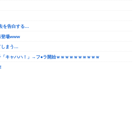
くんな
で培った声色チェンジで間違い電話ループ⇒極道になりすましてド
ｗｗ
去を告白する…
去を告白する…
登場www
登場www
てしまう…
えちすぎて限界突破ｗｗｗｗ
子「キャハハ！」→フ●ラ開始ｗｗｗｗｗｗｗｗｗｗ
`)「汚い金でもありがとう」
！
たちびっ子集団が世界をメロメロに
番組が最新SNSの数十年先を行っていたと話題に
2年竣工と公示！
に圧力ｗ
い
数の一般人アカウントを晒し上げにしてしまい……
8/5はアップデート盛り沢山！？貴様ら何から始める？( •᷄ὤ•᷅ )
の姿wwww
しい動画が話題に
たい！！→勿論お前ら結婚してあげるよな？？？？？？？
3-2ってサブの穴が空いてないダイハツ駆逐並べて 高速＋とかして