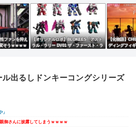
女性ファンを抑え
【オリジナルロボ】BLOKEES「アスト
【化物語】CHI
変そうｗｗｗｗ
ラル・ラリー DV01 ザ・ファースト・ラ
ディングフィギ
イト」トレーディングプラモデル【予約
開始】
ール出るしドンキーコングシリーズ
や」
を親御さんに披露してしまうｗｗｗｗ