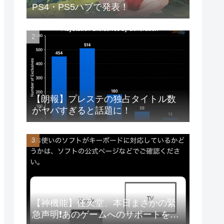
PS4・PS5ハブで発表！
【朗報】プレステの独占タイトル数
がヤバすぎると話題に！
【神機能】任天堂、本日まさかの緊
急声明❗あのゲームへのサポートを徹