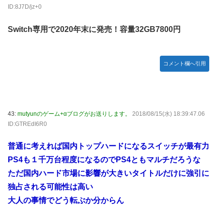
ID:8J7D/jz+0
Switch専用で2020年末に発売！容量32GB7800円
コメント欄へ引用
43:
mutyunのゲーム+αブログがお送りします。
2018/08/15(水) 18:39:47.06
ID:GTREdI6R0
普通に考えれば国内トップハードになるスイッチが最有力
PS4も１千万台程度になるのでPS4ともマルチだろうな
ただ国内ハード市場に影響が大きいタイトルだけに強引に
独占される可能性は高い
大人の事情でどう転ぶか分からん