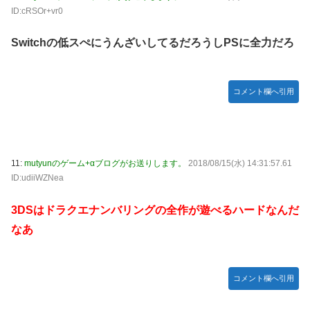
ID:cRSOr+vr0
日向坂46・18thシングル発売決定！
｢乃木坂あそぶだけ 1万円で遊ぼう！｣ 後編公開！！！【乃木
Switchの低スぺにうんざいしてるだろうしPSに全力だろ
坂46】
【悲報】アイドルが歌下手な理由
コメント欄へ引用
【海外の反応】海外「日本資本が入った瞬間、魔法がかかっ
たｗ」豪州のセブンイレブンが”日本化”して劇的進化！「お
にぎりとたまごサンドが食べられるなんて……」
10/29の｢MTV VMAJ 2026｣に出演決定！！！【乃木坂46】
11:
mutyunのゲーム+αブログがお送りします。
2018/08/15(水) 14:31:57.61
青葉坂46、まもなく正式発表か
ID:udiiWZNea
【AIグラビア】おしっこをしている女の子のAIエロ画像まと
3DSはドラクエナンバリングの全作が遊べるハードなんだ
め【リアル調】 Part 3
なあ
コメント欄へ引用