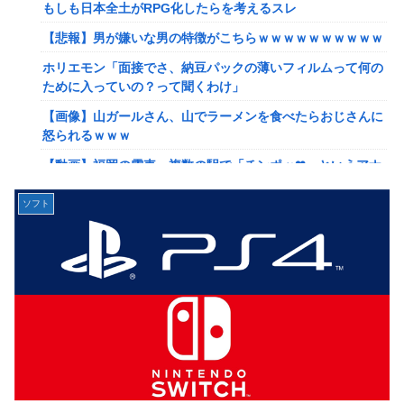
れたんやがこれワイ詰みか？？？？？？？
もしも日本全土がRPG化したらを考えるスレ
【動画】手術中に熊本地震直撃やばすぎる
【悲報】男が嫌いな男の特徴がこちらｗｗｗｗｗｗｗｗｗｗ
避難所にベッドがない！と文句たらたらだった左派、実際に
ホリエモン「面接でさ、納豆パックの薄いフィルムって何の
避難所にベッドが搬入されてしまった結果……
ために入っていの？って聞くわけ」
『ドラクエの面白さのピークははがねのつるぎ買った時』←
【画像】山ガールさん、山でラーメンを食べたらおじさんに
これ
怒られるｗｗｗ
【韓日共同調査】「日本に良い印象」の韓国人54.3％ 13年
【動画】福岡の電車、複数の駅で「チンポッ❤」というアナ
以降で最高に 日本人の韓国好感度は35.3％
ウンスが流れ大騒ぎwwwwwwwww
ソフト
【スト6】竹内ジョン選手「どう考えても調整の時期がおか
【悲報】ショートスリーパー堀さん、対面で高須幹弥にブチ
しい。大会の真っただ中にコンセプトが変わるほどの調整、
ギレるｗｗｗｗ
大会が終わった後は微調整。趣旨が一貫してない」
女性「レイプされました」検事「嘘では？」女性「傷ついた
【画像】台湾とフランス、地震発生から6時間以内に設置し
ので訴えます」
た「避難所」がこちらｗｗｗｗ
【艦これ】イベントぼちぼち終わらせてる人増えてるけど、
【悲報】息子がみいちゃんのママ、限界を迎える「もう無
終わったらみんな何してる？
理。普通の家庭を築きたい。普通の子育てをしたい。」
【艦これ】デイス 他
【悲報】エアコン業者、正論「エアコンスプレーなんて使わ
【艦これ】けーかいじん 他
ない方がいい」ﾄﾞﾝｯ！