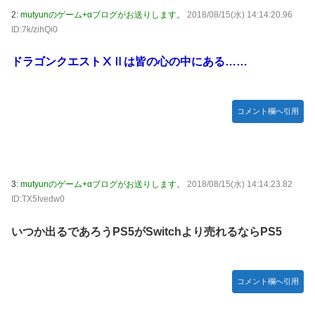
てバウムクーヘン売ったりTikTokライブしてて悔しさと怒
2:
mutyunのゲーム+αブログがお送りします。
2018/08/15(水) 14:14:20.96
【動画】ロシア軍のドローンをネット発射装置で撃墜するウ
りを感じた」
ID:7k/zihQi0
クライナ。
白戸ゆめのアナ セクシーニットのノースリーブ巨乳！！
首相官邸、高市首相の熊本訪問の感動BGM付きムービーを
【GIF動画あり】
ドラゴンクエストⅩⅡは皆の心の中にある……
投稿「全部が全部ありがたかったです」
【ウマ娘】海外トレによるライトハローさんとの最高の夜
【画像】70年代の漫画、あまりにも時代を先取りしすぎてい
コメント欄へ引用
たｗｗｗｗ
【動画】地震発生時の熊本総合病院の手術室の様子が(((ﾟ
Дﾟ)))
【艦これ】これがラ級ちゃんの水着modeか・・・！
3:
mutyunのゲーム+αブログがお送りします。
2018/08/15(水) 14:14:23.82
ID:TX5Ivedw0
【朗報】ワンピースのミホークとビスタさん、遥かにミホー
クの方が格上だったｗｗｗ
いつか出るであろうPS5がSwitchより売れるならPS5
【ウマ娘】セイちゃんの攻撃力を見よ！！！
【悲報】「HUNTER×HUNTER」のビヨンド=ネテロさん、
何か思ってた奴と違う・・・
コメント欄へ引用
【動画】地震発生時の熊本総合病院の手術室の様子が(((ﾟ