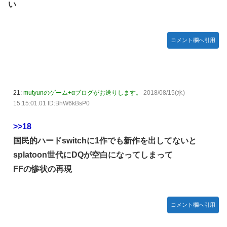
い
コメント欄へ引用
21:
mutyunのゲーム+αブログがお送りします。
2018/08/15(水)
15:15:01.01 ID:BhW6kBsP0
>>18
国民的ハードswitchに1作でも新作を出してないと
splatoon世代にDQが空白になってしまって
FFの惨状の再現
コメント欄へ引用