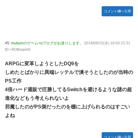
コメント欄へ引用
45:
mutyunのゲーム+αブログがお送りします。
2018/08/15(水) 18:50:23.31
ID:+ROthwpm0
ARPGに変革しようとしたDQ9を
しめたとばかりに異端レッテルで潰そうとしたのが当時の
PS工作
4倍ハード週販で圧勝してるSwitchを避けるような謎の超
進化などもう考えられないよ
邪魔したのがPS側だったのを棚に上げられるのはすごい
よね
コメント欄へ引用