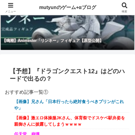
mutyunのゲーム+αブログ
メニュー
検索
【鳴潮】Animester「リンネー」フィギュア【原型公開】
【予想】『ドラゴンクエスト12』はどのハ
ードで出るの？
おすすめ記事一覧①
【画像】兄さん「日本行ったら絶対食うべきプリンがこれ
や」
【画像】激エロ体操服JKさん、体育祭でドスケベ駅弁姿を
親御さんに披露してしまうｗｗｗｗ
任天堂、崩壊