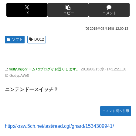
日本代表DF冨安健洋の英プレミア・クリスタルパレス加入
【胸糞】Zクソガキ、おばあちゃんをいじめて炎上するｗｗ
が正式決定 鎌田大地とチームメイトに
ｗｗ
X
コピー
コメント
日向坂OGの最新ランジェリー、もうエグいだろ・・・(画像
【艦これ】 なんか今回はE5は甲で当然みたいな流れあるよ
どーん)
ね
2018年08月16日 12:00:13
【画像】山ガールさん、山でラーメンを食べたらおじさんに
やる夫「催眠アプリを手に入れたんだけど……これ必要だっ
ソフト
DQ12
怒られるｗｗｗ
た？」 第29話
富士登山ツアー中に64歳男性死亡 8合目付近で意識失う
【動画】手術中に熊本地震直撃やばすぎる
【GIF動画】宮城の可愛すぎるチアさん、甲子園で発見され
江別大学生暴行ﾀﾋ″主犯格″の川口侑斗被告に「無期懲役」の
1:
mutyunのゲーム+αブログがお送りします。
2018/08/15(水) 14:12:21.10
る
判決→当時17歳少年に「懲役30年」の判決
ID:GodypAW/0
秋田県職員さん、会見をバスローブ＆喫煙スタイルで対応し
ジャンポケ斎藤と代理人のやりとり、「地獄すぎて完全にコ
てしまい大炎上ｗ
ントになってる……」と衝撃を受ける人が続出中
ニンテンドースイッチ？
【衝撃】ジャンポケ斉藤の被害女性「バウムクーヘン売った
シャウエッセン公式、またこういうのでいい丼をポスト
りTikTokライブしててムカついたから示談しなかった」←
もしも日本全土がRPG化したらを考えるスレ
コレってさ…
コメント欄へ引用
【艦これ】E3-4のラスダンは航空優勢は取るの？取らない
海外「全部日本の真似だったのか…」 日本の普通のテレビ
の？
番組が最新SNSの数十年先を行っていたと話題に
http://krsw.5ch.net/test/read.cgi/ghard/1534309941/
【悲報】元ジャンポケ斉藤の被害女性「事件で知名度を上げ
【悲報】ロシア、じわじわと逝き始める