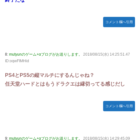
ぴのビスチェ」可愛い！そしてメドローアやギガバーストき
たー！
【デレマス】 和久井留美「夢を作って、いつか遊んで」
コメント欄へ引用
【謎】『ダーク路線のドラクエ12』を発売中止にしないとい
けなかった理由ってガチでなに？とりあえすだせばいいやん
【デレマス】 紗南「アイドルに似合うポケモン？」
8:
mutyunのゲーム+αブログがお送りします。
2018/08/15(水) 14:25:51.47
switch2版『Lies of P』、メタスコア86でゲーフリ新作を
ID:oqwFIMHid
粉砕
【ウマ娘】海外のファンアートからしか得られない栄養素が
PS4とPS5の縦マルチにするんじゃね？
ある。←「おデジ以外味付けが濃いな…」
任天堂ハードとはもうドラクエは縁切ってる感じだし
韓国人「熊本地震で見る日本の土木技術の完全勝利をご覧く
ださい」→「これはすごいわ」「こういうのを見ると日本人
は何か適当に作る感じがしない・・・」「あれがまさに経験
コメント欄へ引用
値である」
キム・カッファン総合スレ
初見で「勝てるわけないやろくそったれ…」って思ったゲー
ムの敵ｗｗｗｗｗ
9:
mutyunのゲーム+αブログがお送りします。
2018/08/15(水) 14:29:45.09