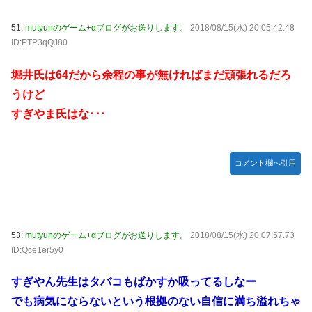
51:
mutyunのゲーム+αブログがお送りします。
2018/08/15(水) 20:05:42.48
ID:PTP3qQJ80
堀井氏は64だから余程の事が無ければまだ頑張れるだろ
うけど
すぎやま氏はな･･･
コメント欄へ引用
53:
mutyunのゲーム+αブログがお送りします。
2018/08/15(水) 20:07:57.73
ID:Qce1er5y0
すぎやん先生はタバコもばかすか吸ってるしなー
でも病気にならないという根拠のない自信に満ち溢れちゃ