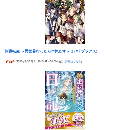
「避難所」がこちらｗｗｗｗ
日本代表DF冨安健洋の英プレミア・クリスタルパレス加入が正式
決定 鎌田大地とチームメイトに
【悲報】息子がみいちゃんのママ、限界を迎える「もう無理。普
通の家庭を築きたい。普通の子育てをしたい。」
【懐古】5号機の時って面白いA+ARTがたくさんあって楽しかっ
たよな
【悲報】エアコン業者、正論「エアコンスプレーなんて使わない
方がいい」ﾄﾞﾝｯ！
【朗報】「eF機動戦士ガンダムSEEDクライマックス」導入記
念、このホール打ちたいキャンペーンが始まる。当たりやすい状
【胸糞】Zクソガキ、おばあちゃんをいじめて炎上するｗｗｗｗ
況らしいのでチャンスか！？
【悲報】ウミガメの赤ちゃんを放流した人、最悪の行動だと叩か
無職転生 ～異世界行ったら本気だす～ 1 (MFブックス)
Google、Geminiが大赤字、「史上初のマイナスキャッシュフロ
れるｗｗｗｗ
ー」に陥る
￥924
(2026年8月7日 11:38 GMT +09:00 時点 -
詳細はこちら
)
【艦これ】 なんか今回はE5は甲で当然みたいな流れあるよね
KEIZ守山店「近日動きます！8月7日に重大告知！」→「8月7日
外国人「日本の未来は安泰だ」16歳MF三井寺眞、衝撃ゴール！
は店休日とさせて頂きます」
久保建英超え歴代2位の記録！3得点に絡む活躍で海外絶賛！【海
【動画】地震発生時の熊本総合病院の手術室の様子が(((ﾟДﾟ)))
外の反応】
亡き叔母の遺書「実は17年前に従兄弟と赤ちゃんを交換した」全
【動画】手術中に熊本地震直撃やばすぎる
員で家族会議を開いた結果、拍子抜けするほど〇〇な展開を迎え
江別大学生暴行ﾀﾋ″主犯格″の川口侑斗被告に「無期懲役」の判決
て婚約者呆然←家族の絆が深すぎて修羅場にならんかった
→当時17歳少年に「懲役30年」の判決
高配当をうたった「みんなで大家さん」→実態は2881億円の債務
ジャンポケ斎藤と代理人のやりとり、「地獄すぎて完全にコント
超過
になってる……」と衝撃を受ける人が続出中
海外「全部日本の真似だったのか…」 日本の普通のテレビ番組が