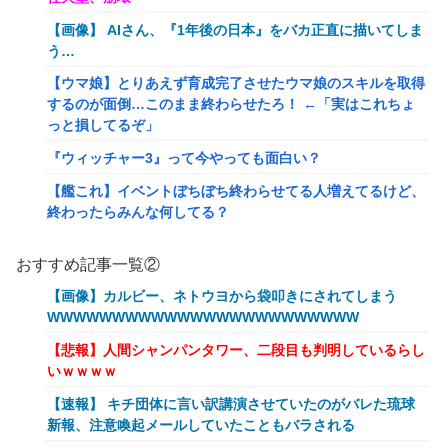
【画像】 AIさん、『1年後の日本』をバカ正直に描いてしま
う…
【ウマ娘】とりあえず育成完了させたウマ娘のスキルを取得
するのが面倒…このまま終わらせたろ！ ←「実はこれちょ
っと損してるぞ」
『ウィッチャー3』って今やっても面白い？
【艦これ】イベントぼちぼち終わらせてる人増えてるけど、
終わったらみんな何してる？
【艦これ】デイス 他
おすすめ記事一覧②
【艦これ】けーかいじん 他
【画像】カルビー、ネトウヨから袋叩きにされてしまう
【艦これ】水着川内さん 他
WWWWWWWWWWWWWWWWWWWWWWWW
洋服の青山、空調ウェアを発売ｗｗｗｗｗｗ
【悲報】人間シャンパンタワー、二段目も判明しているらし
いｗｗｗｗ
女「43億円注文して………キャンセルっと！」←こいつの目
的
【速報】 キチ団体に言い訳講演させていたのがバレた琉球
新報、注意喚起メールしていたこともバラされる
【驚愕】マチアプで会った外国人からまさかの『こう』言わ