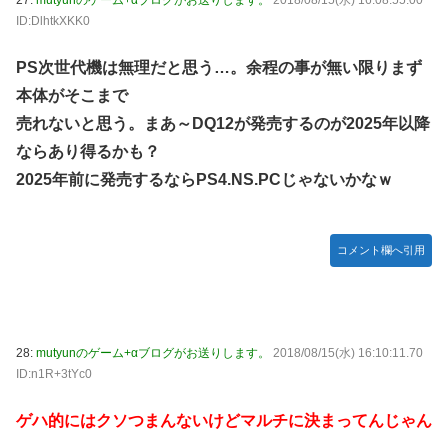
27:
mutyunのゲーム+αブログがお送りします。
2018/08/15(水) 16:08:55.00
ID:DlhtkXKK0
PS次世代機は無理だと思う…。余程の事が無い限りまず
本体がそこまで
売れないと思う。まあ～DQ12が発売するのが2025年以降
ならあり得るかも？
2025年前に発売するならPS4.NS.PCじゃないかなｗ
コメント欄へ引用
28:
mutyunのゲーム+αブログがお送りします。
2018/08/15(水) 16:10:11.70
ID:n1R+3tYc0
ゲハ的にはクソつまんないけどマルチに決まってんじゃん