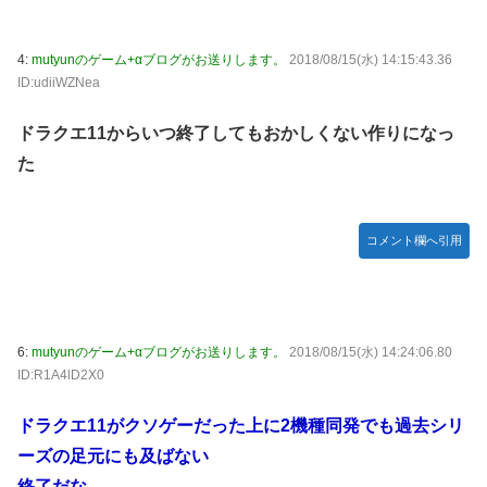
Дﾟ)))
亡き叔母の遺書「実は17年前に従兄弟と赤ちゃんを交換し
4:
mutyunのゲーム+αブログがお送りします。
2018/08/15(水) 14:15:43.36
た」全員で家族会議を開いた結果、拍子抜けするほど〇〇な
ID:udiiWZNea
展開を迎えて婚約者呆然←家族の絆が深すぎて修羅場になら
んかった
ドラクエ11からいつ終了してもおかしくない作りになっ
高配当をうたった「みんなで大家さん」→実態は2881億円
た
の債務超過
【動画】高速道路を走行中の車からリアガラスが飛んでくる
事故(ﾟoﾟ)
コメント欄へ引用
「ドラゴンボール」新作TVアニメが7月から放送されるぞ！
【デレマス】 810プロエアコン騒動【ぷちかれシリーズ】
【〈物語〉シリーズ】 セガ「忍野忍」「斧乃木余接」プラ
6:
mutyunのゲーム+αブログがお送りします。
2018/08/15(水) 14:24:06.80
イズフィギュア【彩色原型公開】
ID:R1A4lD2X0
やる夫のダンジョン運営記183-雑談所ネタ118 懺悔小ネタ
「創刻のファイアホイール」+埋めネタ「ファイアホイール
ドラクエ11がクソゲーだった上に2機種同発でも過去シリ
TCG・その後」
ーズの足元にも及ばない
「ドラクエ11」攻略感想(54/クリア後)マルティナの「しん
終了だな