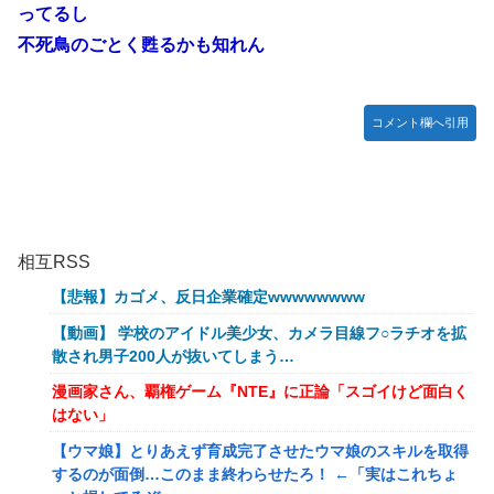
ってるし
不死鳥のごとく甦るかも知れん
コメント欄へ引用
相互RSS
【悲報】カゴメ、反日企業確定wwwwwwww
【動画】 学校のアイドル美少女、カメラ目線フ○ラチオを拡
散され男子200人が抜いてしまう…
漫画家さん、覇権ゲーム『NTE』に正論「スゴイけど面白く
はない」
【ウマ娘】とりあえず育成完了させたウマ娘のスキルを取得
するのが面倒…このまま終わらせたろ！ ←「実はこれちょ