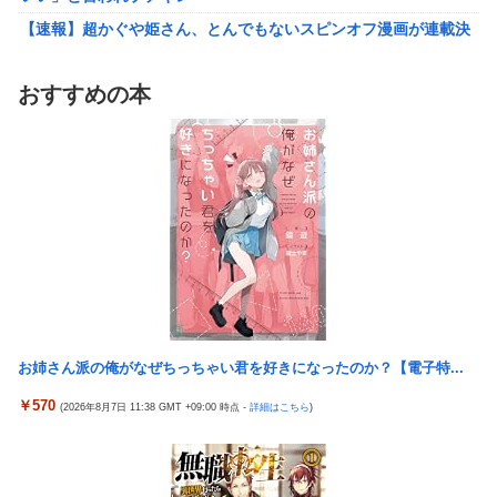
【速報】超かぐや姫さん、とんでもないスピンオフ漫画が連載決
ワイ「子供2人目欲しいんやが、、、」ヨッメ「金は？育児は？
定ｗｗｗｗｗｗｗｗｗｗｗｗｗｗｗｗｗｗｗｗｗ
私の仕事は？キャリアは？」
【艦これ】イベントぼちぼち終わらせてる人増えてるけど、終わ
【悲報】Google、Geminiのせいで史上初のマイナスキャッシュ
おすすめの本
ったらみんな何してる？
フローに陥る
【艦これ】デイス 他
【悲報】娘「吹奏楽部の顧問に楽器買えって言われた」親「いく
らなの？」娘「60万」
【艦これ】けーかいじん 他
【動画】大阪府警のおっさん射殺映像が公開される。当然のよう
韓国の人気コーヒーチェーン「ペクスダバン」が日本初上陸→東
に無抵抗だったことが発覚
京・新橋に１号店オープン
資産7億桐谷さん「お金を貯めすぎた。自分が死ぬことを想定し
激混みのはずの東京駅で鍵が空いているコインロッカーが散見、
てなかった。」←これ
「ラッキー」と思って中を確認してみると……
韓国の人気コーヒーチェーン「ペクスダバン」が日本初上陸→東
秋田県職員さん、会見をバスローブ＆喫煙スタイルで対応してし
京・新橋に１号店オープン
まい大炎上ｗ
お姉さん派の俺がなぜちっちゃい君を好きになったのか？【電子特...
激混みのはずの東京駅で鍵が空いているコインロッカーが散見、
高配当をうたった「みんなで大家さん」→実態は2881億円の債務
「ラッキー」と思って中を確認してみると……
超過
￥570
(2026年8月7日 11:38 GMT +09:00 時点 -
詳細はこちら
)
秋田県職員さん、会見をバスローブ＆喫煙スタイルで対応してし
外国人「日本の未来は安泰だ」16歳MF三井寺眞、衝撃ゴール！
まい大炎上ｗ
久保建英超え歴代2位の記録！3得点に絡む活躍で海外絶賛！【海
外の反応】
【画像】台湾とフランス、地震発生から6時間以内に設置した