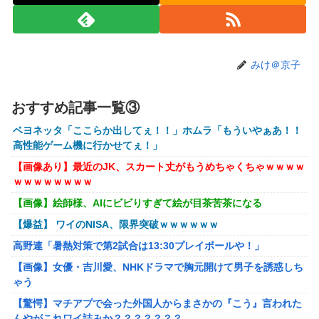
ホリエモン「面接でさ、納豆パックの薄いフィルムって何の
ために入っていの？って聞くわけ」
【衝撃】ワイのパッパ、会社でナンバーツーになった結果ｗ
みけ＠京子
ｗｗｗｗｗｗｗｗｗ
【悲報】イオン、大行列ができる…一体何が起きてるんだ？
ｗｗｗｗ
おすすめ記事一覧③
【悲報】高市早苗に逆らった財務官僚、異例の左遷ｗｗｗｗ
ベヨネッタ「ここらか出してぇ！！」ホムラ「もういやぁあ！！
ｗｗｗｗ
高性能ゲーム機に行かせてぇ！」
【画像】井口裕香(36)、タンクトップがはち切れそうなくら
【画像あり】最近のJK、スカート丈がもうめちゃくちゃｗｗｗｗ
いデカイｗｗｗｗｗｗｗｗｗｗｗ
ｗｗｗｗｗｗｗｗ
【画像】絵師様、AIにビビりすぎて絵が目茶苦茶になる
【悲報】Z世代「求刑7年のジャンポケ斎藤は口封じに被害
者殺した方が量刑軽かっただろ」←1万いいね
【爆益】 ワイのNISA、限界突破ｗｗｗｗｗｗ
【動画】福岡の電車、複数の駅で「チンポッ❤」というアナ
高野連「暑熱対策で第2試合は13:30プレイボールや！」
ウンスが流れ大騒ぎwwwwwwwww
【画像】女優・吉川愛、NHKドラマで胸元開けて男子を誘惑しち
女性「レイプされました」検事「嘘では？」女性「傷ついた
ゃう
ので訴えます」
【驚愕】マチアプで会った外国人からまさかの『こう』言われた
んやがこれワイ詰みか？？？？？？？