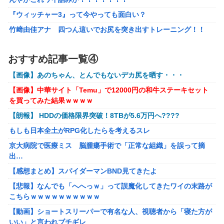
【艦これ】 なんか今回はE5は甲で当然みたいな流れあるよ
ね
『ウィッチャー3』って今やっても面白い？
もしも日本全土がRPG化したらを考えるスレ
竹﨑由佳アナ 四つん這いでお尻を突き出すトレーニング！！
【GIF動画あり】
「ドラゴンボール」新作TVアニメが7月から放送されるぞ！
【涼宮ハルヒの憂鬱】Vivitフィギュア「涼宮ハルヒ」プライズフ
おすすめ記事一覧④
【〈物語〉シリーズ】 セガ「忍野忍」「斧乃木余接」プラ
ィギュア【彩色原型公開】
イズフィギュア【彩色原型公開】
【画像】あのちゃん、とんでもないデカ尻を晒す・・・
【ボンバーガール】KONAMI「最愛チアモ」プライズフィギュア
【謎】『ダーク路線のドラクエ12』を発売中止にしないとい
【画像】中華サイト「Temu」で12000円の和牛ステーキセット
【彩色原型公開】
けなかった理由ってガチでなに？とりあえすだせばいいやん
を買ってみた結果ｗｗｗｗ
【初音ミク】「PERIHAPI! おきがえちゅう ピアプロキャラクタ
【ウマ娘】海外のファンアートからしか得られない栄養素が
【朗報】 HDDの価格限界突破！8TBが5.6万円へ????
ーズ 2」トレフィグ【予約開始】
ある。←「おデジ以外味付けが濃いな…」
もしも日本全土がRPG化したらを考えるスレ
【艦これ】イベントぼちぼち終わらせてる人増えてるけど、終わ
キム・カッファン総合スレ
ったらみんな何してる？
京大病院で医療ミス 脳腫瘍手術で「正常な組織」を誤って摘
出…
【艦これ】デイス 他
初見で「勝てるわけないやろくそったれ…」って思ったゲー
ムの敵ｗｗｗｗｗ
【感想まとめ】スパイダーマンBND見てきたよ
【艦これ】けーかいじん 他
【悲報】なんでも「へへっｗ」って誤魔化してきたワイの末路が
【画像】避難所のリアル、レベチｗｗｗｗｗｗｗｗｗｗｗｗｗｗ
こちらｗｗｗｗｗｗｗｗｗｗ
ｗｗ
【動画】ショートスリーパーで有名な人、視聴者から「寝た方が
【悲報】財務省のエース、左遷へ。官邸幹部「政権に協力的でな
いい」と言われブチギレ
かったから」