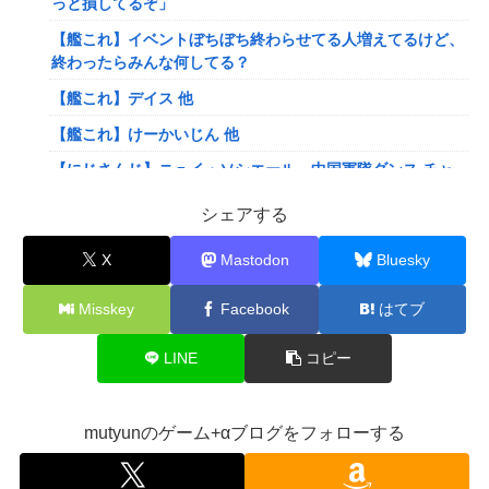
っと損してるぞ」
【艦これ】イベントぼちぼち終わらせてる人増えてるけど、
終わったらみんな何してる？
【艦これ】デイス 他
【艦これ】けーかいじん 他
【にじさんじ】ニュイ・ソシエール、中国軍隊ダンス チャ
レンジ‼️
シェアする
【にじさんじ】ひゃくまんてんばらサロメちゃんおまんが
「安心と引き換えに」
X
Mastodon
Bluesky
【VTuber】ばあちゃる、引退を発表 8月9日の誕生日配信
Misskey
Facebook
はてブ
で詳細を説明「ずっと続けられなくて本当にごめんなさい」
【8/9(日)15:00】
LINE
コピー
可愛すぎるおむすび屋さん（28）、新店舗に4000万円クラ
ファンした成功した結果弱男集団から叩かれてしまうｗｗｗ
ｗ
mutyunのゲーム+αブログをフォローする
【速報】ワンピースの「世界に5種しかない飛行能力」発言
の謎が解けるWWW