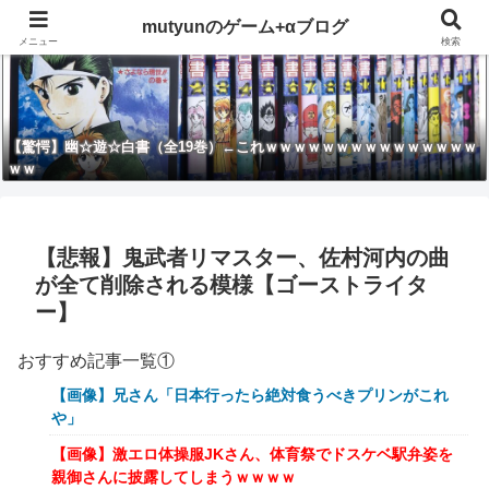
mutyunのゲーム+αブログ
メニュー
検索
【驚愕】幽☆遊☆白書（全19巻）←これｗｗｗｗｗｗｗｗｗｗｗｗｗｗｗ
ｗｗ
【悲報】鬼武者リマスター、佐村河内の曲
が全て削除される模様【ゴーストライタ
ー】
おすすめ記事一覧①
【画像】兄さん「日本行ったら絶対食うべきプリンがこれ
や」
【画像】激エロ体操服JKさん、体育祭でドスケベ駅弁姿を
親御さんに披露してしまうｗｗｗｗ