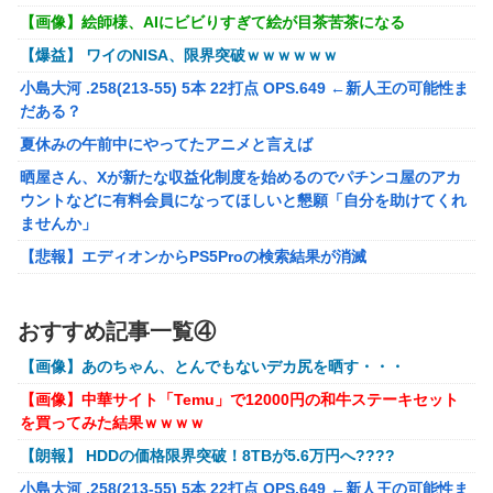
【悲報】坂口杏里を家に住ませてあげた結果ｗｗｗｗ
【画像】絵師様、AIにビビりすぎて絵が目茶苦茶になる
【画像】女性、『大人のおもちゃ』を入れたままMRI検査を
【爆益】 ワイのNISA、限界突破ｗｗｗｗｗｗ
受けた結果 →
小島大河 .258(213-55) 5本 22打点 OPS.649 ←新人王の可能性ま
「テイルズオブシンフォニア リマスター」発売日が2/16に
だある？
決定！最新の「発売日告知トレーラー」も公開！
夏休みの午前中にやってたアニメと言えば
実際『ゼルダ 時オカ』→『風タク』の時の空気感を知りた
晒屋さん、Xが新たな収益化制度を始めるのでパチンコ屋のアカ
い
ウントなどに有料会員になってほしいと懇願「自分を助けてくれ
ませんか」
昭和戦隊のロボデザイン、配信で追って見ると…
【悲報】エディオンからPS5Proの検索結果が消滅
【画像】 キャミイの18万円の最新フィギュア、ガチで作り
込みがエグすぎる
【画像】アイドルにしか見えないセクシー女優さんが話題になる
ｗｗｗｗｗｗ
【にじさんじ】委員長、Claude Codeまで手出してるん
おすすめ記事一覧④
※ガンダム ガンキャノン ガンタンク ガン○○○ ←一番違和
か…『もう何でも作れそうやな』
【画像】あのちゃん、とんでもないデカ尻を晒す・・・
感ないV作戦の4機目を考えた奴が優勝
モバＰ「アイドルにセクハラをします」
【画像】中華サイト「Temu」で12000円の和牛ステーキセット
【オリジナル可動フィギュア】WIND TOYS「タイタン スーパー
【画像】漫画・アニメの「武人系敵幹部」に付きまといがち
を買ってみた結果ｗｗｗｗ
アクションマッスルボディ」可動フィギュア各種【予約開始】
な疑問ｗｗｗｗ
【朗報】 HDDの価格限界突破！8TBが5.6万円へ????
【重音テト】コナミデフォルメフィギュア「重音テト 通常衣装
【種運命】ネオが結局よく分からないまま新しい映画が終わ
Ver.」「重音テト SV衣装Ver.」【彩色原型公開】
小島大河 .258(213-55) 5本 22打点 OPS.649 ←新人王の可能性ま