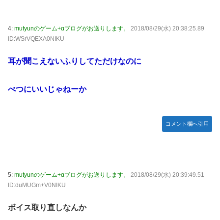
【競馬】あの武ルメ痛バッグのファンさん、二人とツーショ
ット！
4:
mutyunのゲーム+αブログがお送りします。
2018/08/29(水) 20:38:25.89
【学マス】AIライザに対抗して学マスもAIアイドルを出そう
ID:WSrVQEXA0NIKU
昭和戦隊のロボデザイン、配信で追って見ると…
耳が聞こえないふりしてただけなのに
【デレマス】 仮面ライダーバロンＰ第２話「蒼翼の乙女」
タトゥー彫り師さん「刺青入れてる奴は全員バカです」→30
万再生ｗｗｗｗｗｗ
べつにいいじゃねーか
【悲報】「美人すぎる県警本部長」失職ｗｗｗｗｗｗｗｗｗ
本屋に現れた異臭＆浮浪者風の男、ペタンコのボストンバッ
コメント欄へ引用
グをパンパンにして無会計で退店！Gメンに確保され「なん
で？」と本気で困惑ｗｗｗ
【動画】これはお見事。中国重慶市で珍しい事故が撮影され
る。
5:
mutyunのゲーム+αブログがお送りします。
2018/08/29(水) 20:39:49.51
【画像】 キャミイの18万円の最新フィギュア、ガチで作り
ID:duMUGm+V0NIKU
込みがエグすぎる
ボイス取り直しなんか
私の彼に裏表がなさすぎる 第3話