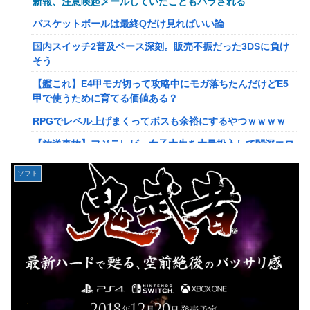
新報、注意喚起メールしていたこともバラされる
【画像】このLINEでなんで女が怒ってるのか分かんない奴
バスケットボールは最終Qだけ見ればいい論
はモテない奴確定らしい←お前らは勿論わかるよ
国内スイッチ2普及ペース深刻。販売不振だった3DSに負け
な？？？？？？？
そう
【動画】高校生さん、文化祭でコーヒーカップを作って大盛
【艦これ】E4甲モガ切って攻略中にモガ落ちたんだけどE5
りあがり←なんかどっかで見たことあると話題に
甲で使うために育てる価値ある？
【NGS】LG5「レアレンス」シリーズが強すぎると話題に
RPGでレベル上げまくってボスも余裕にするやつｗｗｗｗ
【アプグレも約束】
【放送事故】フジテレビ、女子大生を大量投入して闇深エロ
【ｗ】長年育てやっと蕾がつき楽しみにしてたら動物の死肉
番組ｗｗｗｗ
に擬態（外観・腐肉臭）する花が！
ソフト
【悲報】坂口杏里を家に住ませてあげた結果ｗｗｗｗ
『ゼルダの伝説』ゼルダ姫とリンクって毎回結ばれずに別の
相手と子孫を残してるって本当…？
【悲報】女性配信者「アスペの検査してみた…みんなこれわ
かるの？」
韓国人「英メディアや海外各社も一斉に韓国サッカー協会を
巡る過去の不祥事を報道！」→「国際的な信用失墜の危
【画像】20年前のAV、キチガイすぎるwwwwww
機‥」
【画像】女さん、ミニ過ぎる浴衣を着た写真を投稿して叩か
【画像】廃墟化したレンタルビデオ屋、そのまま時が止まっ
れるｗｗｗｗ
てしまっていると話題にｗｗｗｗ
【朗報】菅直人元総理、再評価されるｗｗｗｗｗｗｗｗｗｗ
【悲報】女性配信者「アスペの検査してみた…みんなこれわ