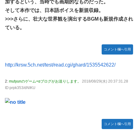
な？？？？？？？
加するという、当時でも画期的なものだった。
炎上 もう何回目だよ…
そして本作では、日本語ボイスを新規収録。
海外「日本なんて行くんじゃなかった…」 日本を知ってし
【試合実況】西武２軍スタメン 先発:杉山遙希（2026.8.9）
まったディズニー信者、帰国後『本家』に失望する事態に
>>>さらに、壮大な世界観を演出するBGMも新規作成され
芸能人 「車の任意保険は強制にしろ、保険にも入れないヤ
【艦これ】ひみつの通り道 他
ている。
ツは運転すんな！法律を改正しろ！！」
LIAR GAME -ライアーゲーム- 第17話 感想：秋山さんの逆
【J2第1節 鳥栖×甲府】鳥栖が好相性の甲府に2-0快勝で5年
転の策がバレちゃった！
ぶり開幕白星！田中雄大は古巣に恩返しPK弾
コメント欄へ引用
【画像】エチビデ女優さん、番組の企画でハッスルしすぎて
しまうｗｗｗｗｗｗ
http://krsw.5ch.net/test/read.cgi/ghard/1535542622/
【ウマ娘】わたしの全力受け止めて♡ ←「またへんないき
ものがふえてる…」
2:
mutyunのゲーム+αブログがお送りします。
2018/08/29(水) 20:37:31.28
【悲報】人気プロゲーマーと結婚したグラドル、息子の「自
ID:prpk353/dNIKU
閉スペクトラム症」診断にショックで泣く
海外「全部日本の真似だったのか…」 日本の普通のテレビ
番組が最新SNSの数十年先を行っていたと話題に
【ウマ娘】ジェンティル「そろそろ狩るわ...♥」
コメント欄へ引用
【エ●漫画】乱交物のエ●漫画←これｗｗｗ