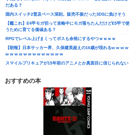
った後ももやもやしてる
だある？
国内スイッチ2普及ペース深刻。販売不振だった3DSに負けそう
国内スイッチ2普及ペース深刻。販売不振だった3DSに負けそう
【艦これ】E4甲モガ切って攻略中にモガ落ちたんだけどE5甲で使
うために育てる価値ある？
【艦これ】E4甲モガ切って攻略中にモガ落ちたんだけどE5甲で使
うために育てる価値ある？
RPGでレベル上げまくってボスも余裕にするやつｗｗｗｗ
RPGでレベル上げまくってボスも余裕にするやつｗｗｗｗ
【泣】年配夫婦が営む中華屋さん、休業を知らせる貼り紙に応援
コメントが続々と
【朗報】日本サッカー界、久保建英超えの16歳が現れるw w w w
w w w w w w w w w w w w w
【画像】森高千里（18）「私がオバさんになったらミニスカート
は無理よ」→現在ｗｗｗｗ
スマイルプリキュアが15年前のアニメとか真面目に信じられない
んだけど
【悲報】ワイ「半沢直樹みたいな銀行員カッコいい」銀行員の友
人「あんな奴居ねえよ」
【愕然】自称グルメ「やっぱりフグ刺しは旨い！ｗ」 ワイ「あ
おすすめの本
のさ・・・」 →
シカ「ヒマワリ全部喰った」 郡山布引風の高原まつり中止
【悲報】メイドインアビスの主題歌、ホロライブに決まって大炎
【画像あり】居酒屋「6人で長居して会計4939円！喋りたいだけ
上wwwww
なら公園に行ってくれ（怒」
【朗報】女子高 生レイヤー、臭いやつに苦言 「洋服は一回全部
【悲報】ちいかわ作者さん、「総額30億超」の大豪邸を建て
熱湯につけよう！洗濯機はキッチンハイター薄めた水で一回まわ
る！？ｗｗｗｗｗ
そう！」
【鼻水】お灸堂の院長先生による「鼻がつらい時の対処法」誰で
【悲報】高市内閣、消費税1％表明でも支持率下落 →ついに６割
も簡単にできると話題に