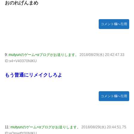
【種運命】ネオが結局よく分からないまま新しい映画が終わ
おのれげんまめ
った後ももやもやしてる
乃木坂ど新規の5期オタさんってもしかして、賀喜遥香のイ
コメント欄へ引用
ンスタフォロワー初動が大して伸びないと思ってませんでし
た？24h16.3万でぶっちぎりですよ笑
焦げだらけの業務用鉄板が水と蒸気で鏡のようにピカピカに
「味が全部流れていく！」【海外の反応】
9:
mutyunのゲーム+αブログがお送りします。
2018/08/29(水) 20:42:47.33
YAC卒業の日
ID:x4+V40370NIKU
【画像あり】ロピアのパワー全開おにぎり「444円」がコチ
ラｗｗｗｗｗ
もう普通にリメイクしろよ
【NMB48】坂下真心期待できそう
賀喜遥香 ｢さくちゃんはちいかわ｣ 遠藤さくら ｢かっきーは
コメント欄へ引用
ハチワレ｣【乃木坂46】
11:
mutyunのゲーム+αブログがお送りします。
2018/08/29(水) 20:44:51.75
ID:eOmwtfY00NIKU