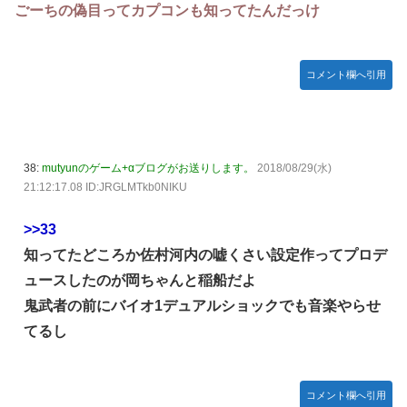
ごーちの偽目ってカプコンも知ってたんだっけ
コメント欄へ引用
38:
mutyunのゲーム+αブログがお送りします。
2018/08/29(水)
21:12:17.08 ID:JRGLMTkb0NIKU
>>33
知ってたどころか佐村河内の嘘くさい設定作ってプロデ
ュースしたのが岡ちゃんと稲船だよ
鬼武者の前にバイオ1デュアルショックでも音楽やらせ
てるし
コメント欄へ引用