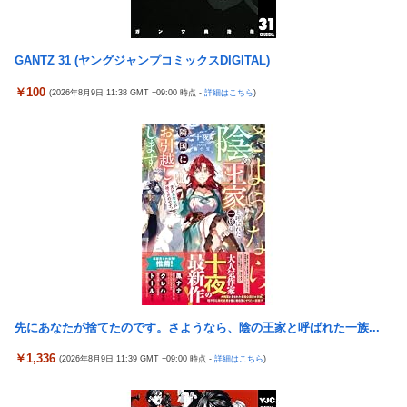
割れ
【悲報】高市内閣、消費税1％表明でも支持率下落 →ついに６割
日本の防衛白書、ついに青春アニメ化ｗｗｗ 国防を語る本なのに
割れ
表紙が謎すぎる
GANTZ 31 (ヤングジャンプコミックスDIGITAL)
日本の防衛白書、ついに青春アニメ化ｗｗｗ 国防を語る本なのに
タトゥー彫り師さん「刺青入れてる奴は全員バカです」→30万再
表紙が謎すぎる
￥100
(2026年8月9日 11:38 GMT +09:00 時点 -
詳細はこちら
)
生ｗｗｗｗｗｗ
タトゥー彫り師さん「刺青入れてる奴は全員バカです」→30万再
「神聖なる場所です」靖国神社、境内におけるコスプレや軍装の
生ｗｗｗｗｗｗ
禁止を発表
【画像】廃墟化したレンタルビデオ屋、そのまま時が止まってし
日本に対抗報復時、韓国のGDP3.1%減少…韓国の被害がより大き
まっていると話題にｗｗｗｗ
い＝韓国の反応
【悲報】女性配信者「アスペの検査してみた…みんなこれわかる
実際『ゼルダ 時オカ』→『風タク』の時の空気感を知りたい
の？」
チェリ男の悠遊自適 #608【オススメを選ぶ時の注意点！？】
【画像】ハンターハンターさん、ガチで最強の新能力を登場させ
てしまうｗｗｗｗｗｗｗ
THE NEUTRALのしげるさんのパチンココラボイベント動画が公
開される！めっちゃ楽しそうだな！！！
【画像】週刊少年マガジン、限界突破
なんでパチンコってこんな回らなくなったんだろうな…源さんと
【動画】甲子園の女性審判、大誤審で炎上
先にあなたが捨てたのです。さようなら、陰の王家と呼ばれた一族...
かUCの時って1000円25ぐらい回ったもんな
「テイルズオブシンフォニア リマスター」発売日が2/16に決定！
￥1,336
(2026年8月9日 11:39 GMT +09:00 時点 -
詳細はこちら
)
アクセルワールドのパチンコが相当やばいらしい… 打った人「剣
最新の「発売日告知トレーラー」も公開！
客列伝に並ぶ台が誕生した。みんな絶対打って欲しい！」
日本に対抗報復時、韓国のGDP3.1%減少…韓国の被害がより大き