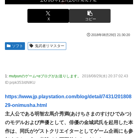
ｗｗｗｗｗｗｗｗ
かるの？」
【画像】このLINEでなんで女が怒ってるのか分かんない奴
【画像】ハンターハンターさん、ガチで最強の新能力を登場
はモテない奴確定らしい←お前らは勿論わかるよ
X
コピー
させてしまうｗｗｗｗｗｗｗ
な？？？？？？？
【画像】週刊少年マガジン、限界突破
2018年08月29日 21:30:20
海外「日本は戦勝国なんだよ」 戦後の日本人の特別な生き
様に各国から称賛の声
「テイルズオブシンフォニア リマスター」発売日が2/16に
ソフト
鬼武者リマスター
決定！最新の「発売日告知トレーラー」も公開！
【悲報画像】イキリたい年頃の中学生さん、和彫を入れて人
生終了へ←これw w w w w w
やる夫のダンジョン運営記189-雑談所ネタ 第123話「なぜな
にキャス狐さん・世界改変」
実際『ゼルダ 時オカ』→『風タク』の時の空気感を知りた
い
実際『ゼルダ 時オカ』→『風タク』の時の空気感を知りた
1:
mutyunのゲーム+αブログがお送りします。
2018/08/29(水) 20:37:02.43
い
ID:prpk353/dNIKU
【画像】サンモニの女子アナさん、日曜の朝から素材を提供
してしまう
【悲報】女さん、歩行者を轢いた挙句、道路に倒れてどえら
https://www.jp.playstation.com/blog/detail/7431/201808
いことになってしまうw w w w w w w
【画像】スト6に彗星の如く現れたフィリピン人キャラが可
29-onimusha.html
愛すぎると話題に！
海外「日本人はなんて気高いんだ！」 英高級紙も驚愕した
主人公である明智左馬介秀満(あけちさまのすけひでみつ)
極限の中の日本人の姿に世界が衝撃
【動画】タイのティパンコーン王子が日本人女性とデート
のモデルおよび声優として、俳優の金城武氏を起用した本
か？
【画像】このLINEでなんで女が怒ってるのか分かんない奴
作は、同氏がゲストクリエイターとしてゲーム企画にも参
はモテない奴確定らしい←お前らは勿論わかるよ
【悲報】『メイドインアビス』主題歌にVTuber起用→また