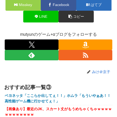
Misskey
Facebook
はてブ
えフォームや』『打球の伸びがすごい』
【画像】株の暴落を描いた漫画、ガチで怖いwwwww
LINE
コピー
【画像】坂口杏里、逃走してウ●カスまで晒されるｗｗｗｗ
ｗ
mutyunのゲーム+αブログをフォローする
【動画】甲子園の女性審判、大誤審で炎上
【画像】キングダムの河了貂、「あったけぇ壁」に引き続き
更に味方をぶっ殺す作戦を実行する
トランプ「イランが核兵器を作れば、イタリアを2分で消滅
させる」メローニ「核を持っている国で実際に使ったアホは
アメリカだけｗ」
みけ＠京子
一般作だけどエロいシーンがあって、妙にムラムラしてしま
った作品
おすすめ記事一覧③
【悲報】女性配信者「アスペの検査してみた…みんなこれわ
ベヨネッタ「ここらか出してぇ！！」ホムラ「もういやぁあ！！
かるの？」
高性能ゲーム機に行かせてぇ！」
【放送事故】フジテレビ、女子大生を大量投入して闇深エロ
【画像あり】最近のJK、スカート丈がもうめちゃくちゃｗｗｗｗ
番組ｗｗｗｗ
ｗｗｗｗｗｗｗｗ