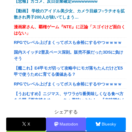
【悲報】カゴメ、反日企業確定wwwwwwww
【動画】 学校のアイドル美少女、カメラ目線フ○ラチオを拡
散され男子200人が抜いてしまう…
漫画家さん、覇権ゲーム『NTE』に正論「スゴイけど面白く
はない」
RPGでレベル上げまくってボスも余裕にするやつｗｗｗｗ
国内スイッチ2普及ペース深刻。販売不振だった3DSに負け
そう
【艦これ】E4甲モガ切って攻略中にモガ落ちたんだけどE5
甲で使うために育てる価値ある？
RPGでレベル上げまくってボスも余裕にするやつｗｗｗｗ
【うおむすめ】ニジマス、サワラが1番美味しくなる食べ方
を公開『西京焼きめっっっちゃ美味いよね！』『赤味噌なん
ですね』
シェアする
【ななし】ねるちゃん「おじさんたち～！もりもり食べて元
気だすのよ～」
X
Mastodon
Bluesky
【にじさんじ】ソフィ、バッターボックスに立ってみた『え