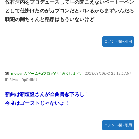
佐村河内をプロデュースして耳の聞こえないベートーベン
として仕掛けたのがカプコンだとバレるからまずいんだろ
戦犯の岡ちゃんと稲船はもういないけど
コメント欄へ引用
39:
mutyunのゲーム+αブログがお送りします。
2018/08/29(水) 21:12:17.57
ID:8IAuqh9p0NIKU
新曲は新垣隆さんが全曲書き下ろし！
今度はゴーストじゃないよ！
コメント欄へ引用