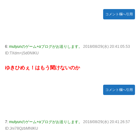
【悲報】 めっちゃカメレオンさん、早速パクリゲーが任天
堂ストアに登場してしまう……
コメント欄へ引用
やる夫のダンジョン運営記183-雑談所ネタ118 懺悔小ネタ
「創刻のファイアホイール」+埋めネタ「ファイアホイール
TCG・その後」
【にじさんじ】委員長、Claude Codeまで手出してるん
6:
mutyunのゲーム+αブログがお送りします。
2018/08/29(水) 20:41:05.53
か…『もう何でも作れそうやな』
ID:TXdm+jSd0NIKU
やる夫「催眠アプリを手に入れたんだけど……これ必要だっ
ゆきひめぇ！はもう聞けないのか
た？」 第29話
【悲報】エルデンリング始めたけど難しい
モバＰ「アイドルにセクハラをします」
コメント欄へ引用
【画像】漫画・アニメの「武人系敵幹部」に付きまといがち
な疑問ｗｗｗｗ
おでこ封印！中村アン、“前髪あり”の新ヘアスタイルに「新
鮮でたまらん」の声【画像】
7:
mutyunのゲーム+αブログがお送りします。
2018/08/29(水) 20:41:26.57
ID:Jni78QzbMNIKU
BYDの軽EV「ラッコ」受注が700台超 7月販売は125台