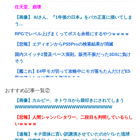
任天堂、崩壊
【画像】 AIさん、『1年後の日本』をバカ正直に描いてしま
う…
RPGでレベル上げまくってボスも余裕にするやつｗｗｗｗ
【悲報】エディオンからPS5Proの検索結果が消滅
国内スイッチ2普及ペース深刻。販売不振だった3DSに負け
そう
【艦これ】E4甲モガ切って攻略中にモガ落ちたんだけどE5
甲で使うために育てる価値ある？
RPGでレベル上げまくってボスも余裕にするやつｗｗｗｗ
おすすめ記事一覧②
【艦これ】でもイベントのたびに思うんだ 空母機動部隊っ
【画像】カルビー、ネトウヨから袋叩きにされてしまう
てクソだわ！
WWWWWWWWWWWWWWWWWWWWWWWW
【衝撃】葬儀屋「火葬プランはどうなさいますか？」ワイ喪
【悲報】人間シャンパンタワー、二段目も判明しているらし
主「直葬で(即答)」→結果ァw w w w w w w w w w
いｗｗｗｗ
イーロン・マスク「中国のロボットはデタラメで遠隔操作し
【速報】 キチ団体に言い訳講演させていたのがバレた琉球
てるだけ」