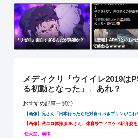
『リゼロ』面白すぎるんだが異端か？
【悲報】ADHDとのお
て終わるｗｗｗｗ
メディクリ「ウイイレ2019は
る初動となった」←あれ？
おすすめ記事一覧①
【画像】兄さん「日本行ったら絶対食うべきプリンがこれ
【画像】激エロ体操服JKさん、体育祭でドスケベ駅弁姿
任天堂、崩壊