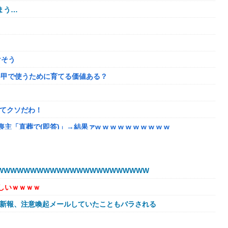
まう…
けそう
5甲で使うために育てる価値ある？
ってクソだわ！
で(即答)」→結果ァw w w w w w w w w w
してるだけ」
奴はモテない奴確定らしい←お前らは勿論わかるよな？？？？？？？
WWWWWWWWWWWWWWWWWWWWWW
盛りあがり←なんかどっかで見たことあると話題に
しいｗｗｗｗ
に【アプグレも約束】
球新報、注意喚起メールしていたこともバラされる
肉に擬態（外観・腐肉臭）する花が！
の相手と子孫を残してるって本当…？