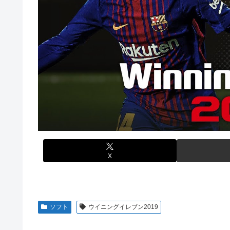
LIAR GAME -ライアーゲーム- 第17話 感想：秋山さ
【画像】スト6に彗星の如く現れたフィリピン人キャラが
【画像】エチビデ女優さん、番組の企画でハッスルしすぎ
【動画】タイのティパンコーン王子が日本人女性とデート
【ウマ娘】わたしの全力受け止めて♡ ←「またへんない
【悲報】『メイドインアビス』主題歌にVTuber起用→ま
【悲報】人気プロゲーマーと結婚したグラドル、息子の「
【試合実況】西武２軍スタメン 先発:杉山遙希（2026.8.9
海外「全部日本の真似だったのか…」 日本の普通のテレビ
芸能人 「車の任意保険は強制にしろ、保険にも入れない
【ウマ娘】ジェンティル「そろそろ狩るわ...♥」
【J2第1節 鳥栖×甲府】鳥栖が好相性の甲府に2-0快勝で
【エ●漫画】乱交物のエ●漫画←これｗｗｗ
【競馬】あの武ルメ痛バッグのファンさん、二人とツーシ
【学マス】AIライザに対抗して学マスもAIアイドルを出そ
昭和戦隊のロボデザイン、配信で追って見ると…
X
【デレマス】 仮面ライダーバロンＰ第２話「蒼翼の乙女」
タトゥー彫り師さん「刺青入れてる奴は全員バカです」→
【悲報】「美人すぎる県警本部長」失職ｗｗｗｗｗｗｗｗ
ソフト
ウイニングイレブン2019
本屋に現れた異臭＆浮浪者風の男、ペタンコのボストンバ