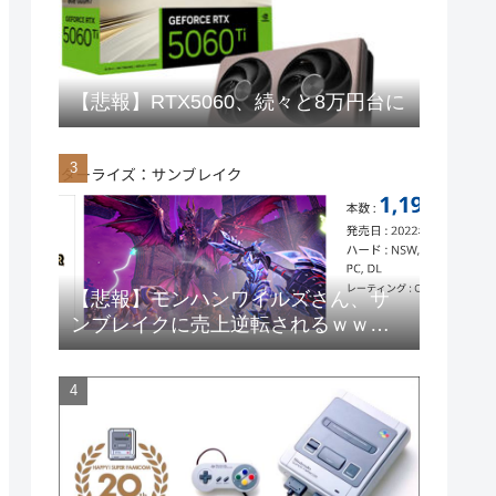
【悲報】RTX5060、続々と8万円台に
【悲報】モンハンワイルズさん、サ
ンブレイクに売上逆転されるｗｗｗ
ｗｗ