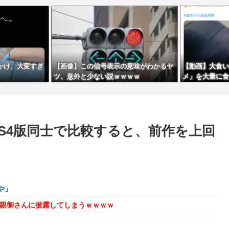
出かけ、大変すぎ
【画像】この信号表示の意味がわかるヤ
【動画】大食い
ツ、意外と少ない説ｗｗｗｗ
メ」を大量に食
ｗｗ
PS4版同士で比較すると、前作を上回
や」
を親御さんに披露してしまうｗｗｗｗ