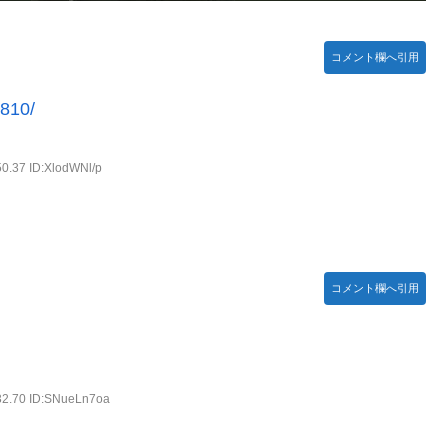
コメント欄へ引用
1810/
50.37 ID:XlodWNl/p
コメント欄へ引用
32.70 ID:SNueLn7oa