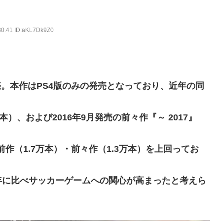
れる。
30.41 ID:aKL7Dk9Z0
り込みがエグすぎる
天堂ストアに登場してしまう……
ネタ「創刻のファイアホイール」+埋めネタ「ファイアホイールTCG・
販売。本作はPS4版のみの発売となっており、近年の同
んか…『もう何でも作れそうやな』
万本）、および2016年9月発売の前々作『～ 2017』
た？」 第29話
作（1.7万本）・前々作（1.3万本）を上回ってお
ちな疑問ｗｗｗｗ
年に比べサッカーゲームへの関心が高まったと考えら
新鮮でたまらん」の声【画像】