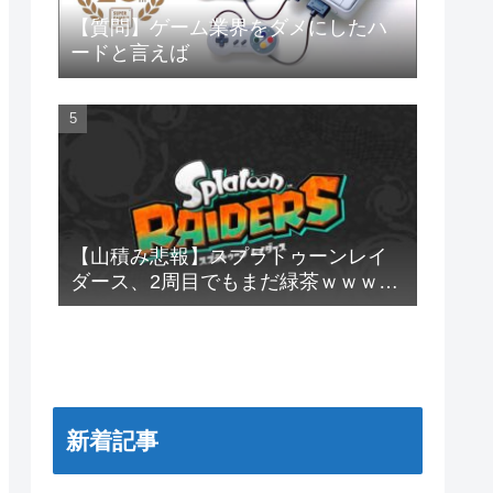
【質問】ゲーム業界をダメにしたハ
ードと言えば
【山積み悲報】スプラトゥーンレイ
ダース、2周目でもまだ緑茶ｗｗｗｗ
ｗｗ
新着記事