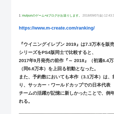
で？」と本気で困惑ｗｗｗ
【動画】これはお見事。中国重慶市で珍しい事故が撮影さ
1:
mutyunのゲーム+αブログがお送りします。
2018/09/07(金) 12:43:
【画像】 キャミイの18万円の最新フィギュア、ガチで作
私の彼に裏表がなさすぎる 第3話
https://www.m-create.com/ranking/
【悲報】 めっちゃカメレオンさん、早速パクリゲーが任
やる夫のダンジョン運営記183-雑談所ネタ118 懺悔小
『ウイニングイレブン 2019』は7.3万本を
その後」
シリーズをPS4版同士で比較すると、
【にじさんじ】委員長、Claude Codeまで手出してる
2017年9月発売の前作『～ 2018』（初週6.4
やる夫「催眠アプリを手に入れたんだけど……これ必要だっ
（同6.6万本）を上回る初動となった。
【悲報】エルデンリング始めたけど難しい
また、予約数においても本作（3.1万本）は、前
モバＰ「アイドルにセクハラをします」
り、サッカー・ワールドカップでの日本代表
【画像】漫画・アニメの「武人系敵幹部」に付きまといが
チームの活躍が記憶に新しかったことで、例
おでこ封印！中村アン、“前髪あり”の新ヘアスタイルに「
れる。
BYDの軽EV「ラッコ」受注が700台超 7月販売は125台