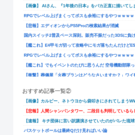
【画像】 AIさん、『1年後の日本』をバカ正直に描いてし
RPGでレベル上げまくってボスも余裕にするやつｗｗｗｗ
【悲報】エディオンからPS5Proの検索結果が消滅
国内スイッチ2普及ペース深刻。販売不振だった3DSに負
【艦これ】E4甲モガ切って攻略中にモガ落ちたんだけどE
RPGでレベル上げまくってボスも余裕にするやつｗｗｗｗ
【艦これ】でもイベントのたびに思うんだ 空母機動部隊
【衝撃】葬儀屋「火葬プランはどうなさいますか？」ワイ喪主「直葬
イーロン・マスク「中国のロボットはデタラメで遠隔操作
おすすめ記事一覧②
【画像】このLINEでなんで女が怒ってるのか分かんない
【画像】カルビー、ネトウヨから袋叩きにされてしまうWW
【動画】高校生さん、文化祭でコーヒーカップを作って大
【悲報】人間シャンパンタワー、二段目も判明しているら
【NGS】LG5「レアレンス」シリーズが強すぎると話題
【速報】 キチ団体に言い訳講演させていたのがバレた琉
【ｗ】長年育てやっと蕾がつき楽しみにしてたら動物の死
バスケットボールは最終Qだけ見ればいい論
『ゼルダの伝説』ゼルダ姫とリンクって毎回結ばれずに別