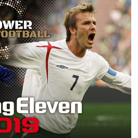
わった後ももやもやしてる
インスタフォロワー初動が大して伸びないと思ってませんでした？
に「味が全部流れていく！」【海外の反応】
チラｗｗｗｗｗ
はハチワレ｣【乃木坂46】