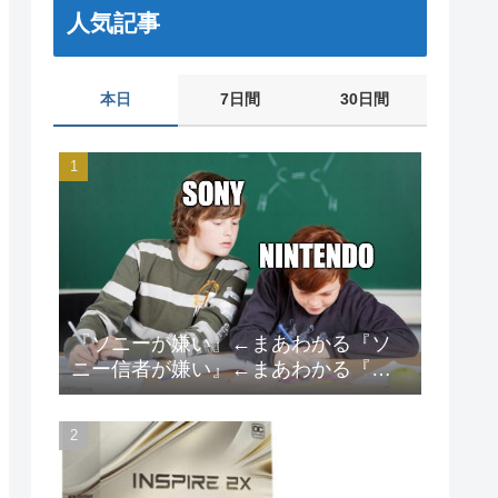
人気記事
本日
7日間
30日間
『ソニーが嫌い』←まあわかる『ソ
ニー信者が嫌い』←まあわかる『任
天堂信者が嫌い』←まあわかる