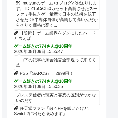
59: mutyunのゲーム+α ブログがお送りしま
す。 ID:Z1bCiChi0カセット高騰させたスー
ファミ手抜きゲー量産で日本の技術を低下
させたDS半導体自体が高騰して高いんだか
らそりゃ価格は高く...
【質問】ゲーム業界をダメにしたハード
と言えば
ゲーム好きの774さん@10周年
2026年08月09日 15:55:47
１コ下の記事の罵詈雑言全部返って来てて
草
PS5『SAROS』、2999円！
ゲーム好きの774さん@10周年
2026年08月09日 15:50:35
プレステ信者は現実と妄想の区別がつかな
いのだな
任天堂ファン「散々FFを叩いたけど、
Switch2に出たら褒めます」