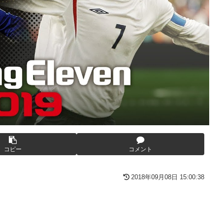
んの逆転の策がバレちゃった！
可愛すぎると話題に！
てしまうｗｗｗｗｗｗ
か？
きものがふえてる…」
た炎上 もう何回目だよ…
自閉スペクトラム症」診断にショックで泣く
）
番組が最新SNSの数十年先を行っていたと話題に
ヤツは運転すんな！法律を改正しろ！！」
5年ぶり開幕白星！田中雄大は古巣に恩返しPK弾
ョット！
う
コピー
コメント
2018年09月08日 15:00:38
30万再生ｗｗｗｗｗｗ
ｗ
ッグをパンパンにして無会計で退店！Gメンに確保され「なん