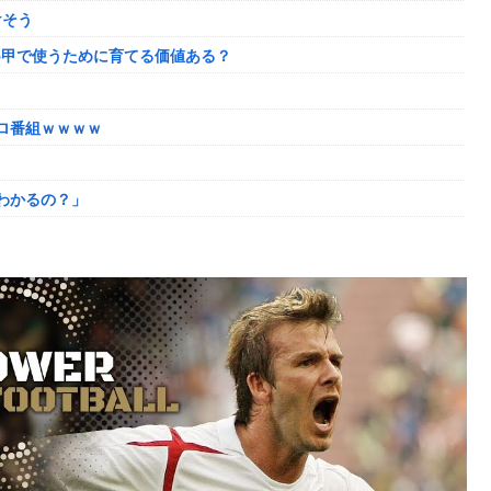
けそう
を巡る過去の不祥事を報道！」→「国際的な信用失墜の危機‥」
5甲で使うために育てる価値ある？
ってしまっていると話題にｗｗｗｗ
わかるの？」
ロ番組ｗｗｗｗ
場させてしまうｗｗｗｗｗｗｗ
わかるの？」
6に決定！最新の「発売日告知トレーラー」も公開！
なぜなにキャス狐さん・世界改変」
かれるｗｗｗｗ
い
ｗｗｗｗｗｗｗｗｗ
とになってしまうw w w w w w w
奴はモテない奴確定らしい←お前らは勿論わかるよな？？？？？？？
た極限の中の日本人の姿に世界が衝撃
き様に各国から称賛の声
奴はモテない奴確定らしい←お前らは勿論わかるよな？？？？？？？
了へ←これw w w w w w
しまったディズニー信者、帰国後『本家』に失望する事態に
い
供してしまう