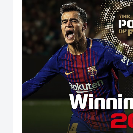
【種運命】ネオが結局よく分からないまま新しい映画が終
乃木坂ど新規の5期オタさんってもしかして、賀喜遥香の
24h16.3万でぶっちぎりですよ笑
焦げだらけの業務用鉄板が水と蒸気で鏡のようにピカピカ
YAC卒業の日
【画像あり】ロピアのパワー全開おにぎり「444円」がコ
【NMB48】坂下真心期待できそう
賀喜遥香 ｢さくちゃんはちいかわ｣ 遠藤さくら ｢かっきー