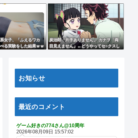
系女子、「ふえるワカ
炭治郎「片手ありません」 カナヲ「両
べる実験をした結果ｗｗ
目見えません」←どうやってセ○クスし
たの？
お知らせ
最近のコメント
ゲーム好きの774さん@10周年
2026年08月09日 15:57:02