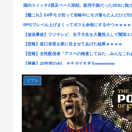
国内スイッチ2普及ペース深刻。販売不振だった3DSに負
韓国人「英メディアや海外各社も一斉に韓国サッカー協会
【艦これ】E4甲モガ切って攻略中にモガ落ちたんだけどE
【画像】廃墟化したレンタルビデオ屋、そのまま時が止ま
RPGでレベル上げまくってボスも余裕にするやつｗｗｗｗ
【悲報】女性配信者「アスペの検査してみた…みんなこれ
【放送事故】フジテレビ、女子大生を大量投入して闇深エ
【画像】ハンターハンターさん、ガチで最強の新能力を登
【悲報】坂口杏里を家に住ませてあげた結果ｗｗｗｗ
【画像】週刊少年マガジン、限界突破
【悲報】女性配信者「アスペの検査してみた…みんなこれ
「テイルズオブシンフォニア リマスター」発売日が2/1
【画像】20年前のAV、キチガイすぎるwwwwww
やる夫のダンジョン運営記189-雑談所ネタ 第123話「
【画像】女さん、ミニ過ぎる浴衣を着た写真を投稿して叩
実際『ゼルダ 時オカ』→『風タク』の時の空気感を知りた
ソフト
【朗報】菅直人元総理、再評価されるｗｗｗｗｗｗｗｗｗ
【悲報】女さん、歩行者を轢いた挙句、道路に倒れてどえらいこ
【画像】このLINEでなんで女が怒ってるのか分かんない
海外「日本人はなんて気高いんだ！」 英高級紙も驚愕し
海外「日本は戦勝国なんだよ」 戦後の日本人の特別な生
【画像】このLINEでなんで女が怒ってるのか分かんない
【悲報画像】イキリたい年頃の中学生さん、和彫を入れて人生終
海外「日本なんて行くんじゃなかった…」 日本を知って
実際『ゼルダ 時オカ』→『風タク』の時の空気感を知りた
【艦これ】ひみつの通り道 他
【画像】サンモニの女子アナさん、日曜の朝から素材を提