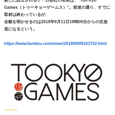
新たに設立されるゲーム会社の名前は、“Too Kyo
てバウムクーヘン売ったりTikTokライブしてて悔しさと怒
Games（トゥーキョーゲームス）”。前述の通り、すでに
【動画】ロシア軍のドローンをネット発射装置で撃墜するウ
りを感じた」
クライナ。
取材は終わっているが、
白戸ゆめのアナ セクシーニットのノースリーブ巨乳！！
全貌を明かせるのは2018年9月11日19時00分からの生放
首相官邸、高市首相の熊本訪問の感動BGM付きムービーを
【GIF動画あり】
投稿「全部が全部ありがたかったです」
送になるという。
【ウマ娘】海外トレによるライトハローさんとの最高の夜
【画像】70年代の漫画、あまりにも時代を先取りしすぎてい
https://www.famitsu.com/news/201809/09163702.html
たｗｗｗｗ
【動画】地震発生時の熊本総合病院の手術室の様子が(((ﾟ
Дﾟ)))
【艦これ】これがラ級ちゃんの水着modeか・・・！
【朗報】ワンピースのミホークとビスタさん、遥かにミホー
クの方が格上だったｗｗｗ
【ウマ娘】セイちゃんの攻撃力を見よ！！！
【悲報】「HUNTER×HUNTER」のビヨンド=ネテロさん、
何か思ってた奴と違う・・・
【動画】地震発生時の熊本総合病院の手術室の様子が(((ﾟ