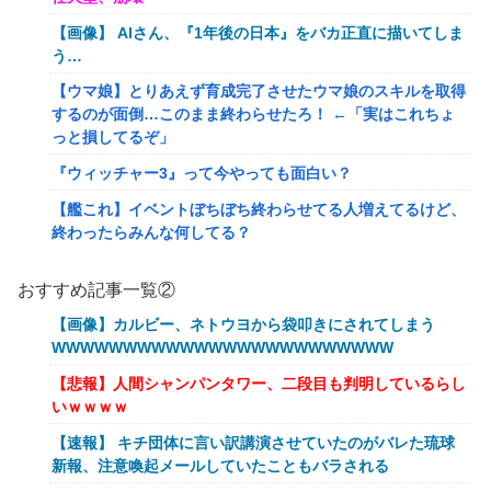
【画像】 AIさん、『1年後の日本』をバカ正直に描いてしま
う…
【ウマ娘】とりあえず育成完了させたウマ娘のスキルを取得
するのが面倒…このまま終わらせたろ！ ←「実はこれちょ
っと損してるぞ」
『ウィッチャー3』って今やっても面白い？
【艦これ】イベントぼちぼち終わらせてる人増えてるけど、
終わったらみんな何してる？
【艦これ】デイス 他
おすすめ記事一覧②
【艦これ】けーかいじん 他
【画像】カルビー、ネトウヨから袋叩きにされてしまう
【艦これ】水着川内さん 他
WWWWWWWWWWWWWWWWWWWWWWWW
洋服の青山、空調ウェアを発売ｗｗｗｗｗｗ
【悲報】人間シャンパンタワー、二段目も判明しているらし
いｗｗｗｗ
女「43億円注文して………キャンセルっと！」←こいつの目
的
【速報】 キチ団体に言い訳講演させていたのがバレた琉球
新報、注意喚起メールしていたこともバラされる
【驚愕】マチアプで会った外国人からまさかの『こう』言わ