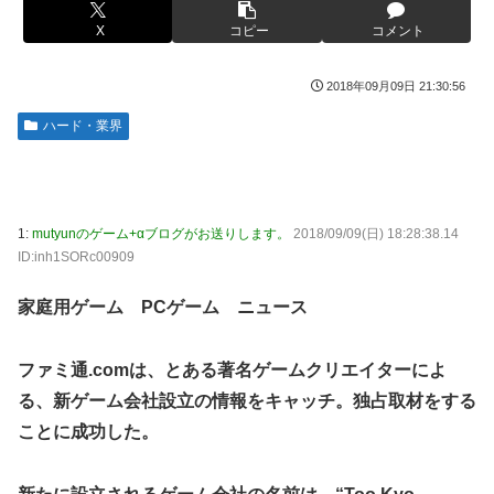
日本代表DF冨安健洋の英プレミア・クリスタルパレス加入
【胸糞】Zクソガキ、おばあちゃんをいじめて炎上するｗｗ
X
コピー
コメント
が正式決定 鎌田大地とチームメイトに
ｗｗ
日向坂OGの最新ランジェリー、もうエグいだろ・・・(画像
【艦これ】 なんか今回はE5は甲で当然みたいな流れあるよ
2018年09月09日 21:30:56
どーん)
ね
ハード・業界
【画像】山ガールさん、山でラーメンを食べたらおじさんに
やる夫「催眠アプリを手に入れたんだけど……これ必要だっ
怒られるｗｗｗ
た？」 第29話
富士登山ツアー中に64歳男性死亡 8合目付近で意識失う
【動画】手術中に熊本地震直撃やばすぎる
【GIF動画】宮城の可愛すぎるチアさん、甲子園で発見され
江別大学生暴行ﾀﾋ″主犯格″の川口侑斗被告に「無期懲役」の
1:
mutyunのゲーム+αブログがお送りします。
2018/09/09(日) 18:28:38.14
る
判決→当時17歳少年に「懲役30年」の判決
ID:inh1SORc00909
秋田県職員さん、会見をバスローブ＆喫煙スタイルで対応し
ジャンポケ斎藤と代理人のやりとり、「地獄すぎて完全にコ
家庭用ゲーム PCゲーム ニュース
てしまい大炎上ｗ
ントになってる……」と衝撃を受ける人が続出中
【衝撃】ジャンポケ斉藤の被害女性「バウムクーヘン売った
シャウエッセン公式、またこういうのでいい丼をポスト
ファミ通.comは、とある著名ゲームクリエイターによ
りTikTokライブしててムカついたから示談しなかった」←
もしも日本全土がRPG化したらを考えるスレ
コレってさ…
る、新ゲーム会社設立の情報をキャッチ。独占取材をする
【艦これ】E3-4のラスダンは航空優勢は取るの？取らない
ことに成功した。
海外「全部日本の真似だったのか…」 日本の普通のテレビ
の？
番組が最新SNSの数十年先を行っていたと話題に
【悲報】元ジャンポケ斉藤の被害女性「事件で知名度を上げ
【悲報】ロシア、じわじわと逝き始める