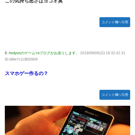
この気持ち悪さはヨコオ臭
ぴのビスチェ」可愛い！そしてメドローアやギガバーストき
たー！
【デレマス】 和久井留美「夢を作って、いつか遊んで」
コメント欄へ引用
【謎】『ダーク路線のドラクエ12』を発売中止にしないとい
けなかった理由ってガチでなに？とりあえすだせばいいやん
【デレマス】 紗南「アイドルに似合うポケモン？」
6:
mutyunのゲーム+αブログがお送りします。
2018/09/09(日) 18:32:42.31
switch2版『Lies of P』、メタスコア86でゲーフリ新作を
ID:dMeYc1cB00909
粉砕
【ウマ娘】海外のファンアートからしか得られない栄養素が
スマホゲー作るの？
ある。←「おデジ以外味付けが濃いな…」
韓国人「熊本地震で見る日本の土木技術の完全勝利をご覧く
ださい」→「これはすごいわ」「こういうのを見ると日本人
コメント欄へ引用
は何か適当に作る感じがしない・・・」「あれがまさに経験
値である」
キム・カッファン総合スレ
初見で「勝てるわけないやろくそったれ…」って思ったゲー
ムの敵ｗｗｗｗｗ