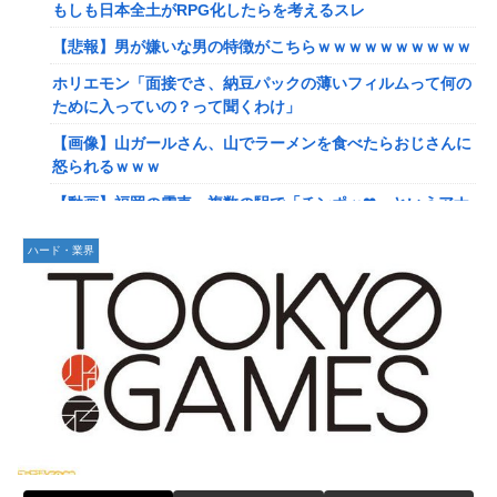
れたんやがこれワイ詰みか？？？？？？？
もしも日本全土がRPG化したらを考えるスレ
【動画】手術中に熊本地震直撃やばすぎる
【悲報】男が嫌いな男の特徴がこちらｗｗｗｗｗｗｗｗｗｗ
避難所にベッドがない！と文句たらたらだった左派、実際に
ホリエモン「面接でさ、納豆パックの薄いフィルムって何の
避難所にベッドが搬入されてしまった結果……
ために入っていの？って聞くわけ」
『ドラクエの面白さのピークははがねのつるぎ買った時』←
【画像】山ガールさん、山でラーメンを食べたらおじさんに
これ
怒られるｗｗｗ
【韓日共同調査】「日本に良い印象」の韓国人54.3％ 13年
【動画】福岡の電車、複数の駅で「チンポッ❤」というアナ
以降で最高に 日本人の韓国好感度は35.3％
ウンスが流れ大騒ぎwwwwwwwww
ハード・業界
【スト6】竹内ジョン選手「どう考えても調整の時期がおか
【悲報】ショートスリーパー堀さん、対面で高須幹弥にブチ
しい。大会の真っただ中にコンセプトが変わるほどの調整、
ギレるｗｗｗｗ
大会が終わった後は微調整。趣旨が一貫してない」
女性「レイプされました」検事「嘘では？」女性「傷ついた
【画像】台湾とフランス、地震発生から6時間以内に設置し
ので訴えます」
た「避難所」がこちらｗｗｗｗ
【艦これ】イベントぼちぼち終わらせてる人増えてるけど、
【悲報】息子がみいちゃんのママ、限界を迎える「もう無
終わったらみんな何してる？
理。普通の家庭を築きたい。普通の子育てをしたい。」
【艦これ】デイス 他
【悲報】エアコン業者、正論「エアコンスプレーなんて使わ
【艦これ】けーかいじん 他
ない方がいい」ﾄﾞﾝｯ！