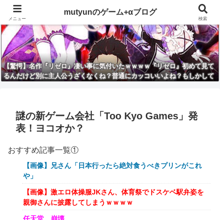
mutyunのゲーム+αブログ
メニュー
検索
【驚愕】名作『リゼロ』凄い事に気付いたｗｗｗｗ『リゼロ』初めて見て
るんだけど別に主人公うざくなくね？普通にカッコいいよね？もしかして
主人公は…
謎の新ゲーム会社「Too Kyo Games」発
表！ヨコオか？
おすすめ記事一覧①
【画像】兄さん「日本行ったら絶対食うべきプリンがこれ
や」
【画像】激エロ体操服JKさん、体育祭でドスケベ駅弁姿を
親御さんに披露してしまうｗｗｗｗ
任天堂、崩壊