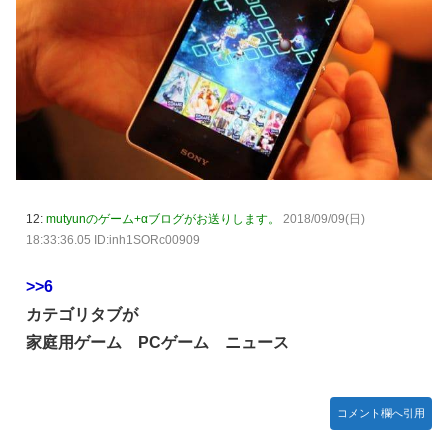
日向坂46・18thシングル発売決定！
｢乃木坂あそぶだけ 1万円で遊ぼう！｣ 後編公開！！！【乃木
坂46】
【悲報】アイドルが歌下手な理由
【海外の反応】海外「日本資本が入った瞬間、魔法がかかっ
たｗ」豪州のセブンイレブンが”日本化”して劇的進化！「お
にぎりとたまごサンドが食べられるなんて……」
10/29の｢MTV VMAJ 2026｣に出演決定！！！【乃木坂46】
12:
mutyunのゲーム+αブログがお送りします。
2018/09/09(日)
18:33:36.05 ID:inh1SORc00909
青葉坂46、まもなく正式発表か
【AIグラビア】おしっこをしている女の子のAIエロ画像まと
>>6
め【リアル調】 Part 3
カテゴリタブが
家庭用ゲーム PCゲーム ニュース
コメント欄へ引用