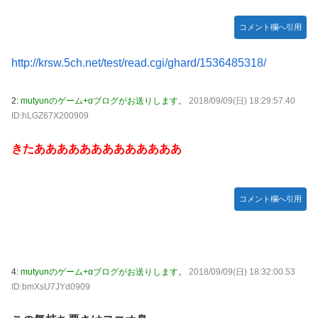
Дﾟ)))
亡き叔母の遺書「実は17年前に従兄弟と赤ちゃんを交換し
コメント欄へ引用
た」全員で家族会議を開いた結果、拍子抜けするほど〇〇な
展開を迎えて婚約者呆然←家族の絆が深すぎて修羅場になら
http://krsw.5ch.net/test/read.cgi/ghard/1536485318/
んかった
高配当をうたった「みんなで大家さん」→実態は2881億円
2:
mutyunのゲーム+αブログがお送りします。
2018/09/09(日) 18:29:57.40
の債務超過
ID:hLGZ67X200909
【動画】高速道路を走行中の車からリアガラスが飛んでくる
きたあああああああああああああ
事故(ﾟoﾟ)
「ドラゴンボール」新作TVアニメが7月から放送されるぞ！
【デレマス】 810プロエアコン騒動【ぷちかれシリーズ】
コメント欄へ引用
【〈物語〉シリーズ】 セガ「忍野忍」「斧乃木余接」プラ
イズフィギュア【彩色原型公開】
やる夫のダンジョン運営記183-雑談所ネタ118 懺悔小ネタ
「創刻のファイアホイール」+埋めネタ「ファイアホイール
4:
mutyunのゲーム+αブログがお送りします。
2018/09/09(日) 18:32:00.53
TCG・その後」
ID:bmXsU7JYd0909
「ドラクエ11」攻略感想(54/クリア後)マルティナの「しん