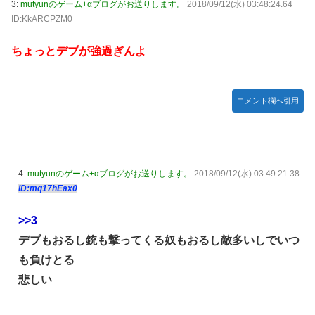
番組が最新SNSの数十年先を行っていたと話題に
3:
mutyunのゲーム+αブログがお送りします。
2018/09/12(水) 03:48:24.64
ジャグラーやってる奴ってヤバいの多すぎじゃね？？？
ID:KkARCPZM0
【艦これ】これがラ級ちゃんの水着modeか・・・！
今季もタイトル獲得を目指すFC町田ゼルビア黒田剛監督が
抱負を語る
ぐらんぶる Season 3 第5話 感想：耕平がタレントの替え玉
ちょっとデブが強過ぎんよ
に！奇行にはちゃんと意味があった！
竹﨑由佳アナ ピタパンのお尻！！
コメント欄へ引用
【ウマ娘】セイちゃんの攻撃力を見よ！！！
【画像】島田フミカネ先生、ひたすらエッチな絵を上げ続け
る存在になってしまう
【ウマ娘】（悲報）ナイスネイチャ、討ち取られる
4:
mutyunのゲーム+αブログがお送りします。
2018/09/12(水) 03:49:21.38
ID:mq17hEax0
【画像あり】ワイ、今更SSSS.GRIDMANを観賞するも面白
過ぎて今まで観てなかったを後悔する…
>>3
【バンダイ】「食玩」「プライズ」「ガシャポン」2026年8
デブもおるし銃も撃ってくる奴もおるし敵多いしでいつ
月発売商品【発売スケジュール】
も負けとる
【悲報】AV女優さん、キモオタチー牛弱男どもの「おはよ
悲しい
う」にブチギレｗｗｗ
【〈物語〉シリーズ】セガ「忍野忍」「斧乃木余接」プライ