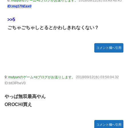
6:
mutyunのゲーム+αブログがお送りします。
2018/09/12(水) 03:49:48.45
かDL版選ぶ理由だわとかなんなんアホなのか
ID:mq17hEax0
【ウマ娘】夜に食べるアイスおいち！「きーん」ってする
>>5
ち。
ごちゃごちゃしとるとかわしきれなくない？
【にじさんじ】本日20時から、ののはとあゆゆでコラボ！
広島県知事ら「核抑止論、根本的におかしい。軍拡競争を助
長し世界を不安定化させるだけ」
コメント欄へ引用
部屋作りゲーム、確率で出現するイカを見るとクラッシュす
る不具合が発生
積水ハウス「地面師に55億円騙し取られた…」ワイ「はえー
かわいそう…会社滅茶苦茶やろなぁ」
9:
mutyunのゲーム+αブログがお送りします。
2018/09/12(水) 03:50:04.32
ID:btOlPheV0
【激震】韓国人「韓国サッカー協会、W杯・五輪で複数回の
性接待を行い審判を買収していたことが発覚…（ﾌﾞﾙﾌﾞﾙ」＝
やっぱ無双最高やん
韓国の反応
OROCHI買え
【元NMB48】安部若菜、卒業して早くもお酒解禁
冨里奈央ちゃん、罰ゲームのセミをずっと気にしてたｗ【乃
木坂46】
コメント欄へ引用