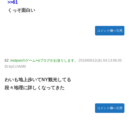
>>61
くっそ面白い
コメント欄へ引用
62:
mutyunのゲーム+αブログがお送りします。
2018/09/12(水) 04:13:06.05
ID:byCcVk5f0
わいも地上歩いてNY観光してる
段々地理に詳しくなってきた
コメント欄へ引用