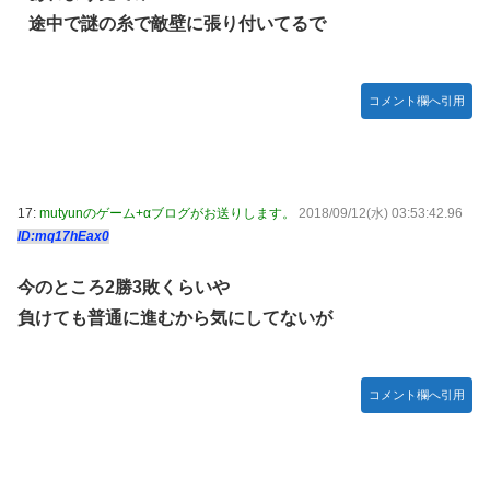
途中で謎の糸で敵壁に張り付いてるで
コメント欄へ引用
17:
mutyunのゲーム+αブログがお送りします。
2018/09/12(水) 03:53:42.96
ID:mq17hEax0
今のところ2勝3敗くらいや
負けても普通に進むから気にしてないが
コメント欄へ引用