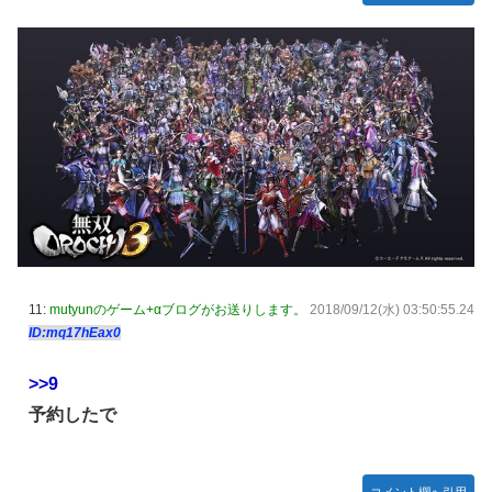
モーニング娘。'25『気になるその気の歌』ってガチで名曲
だと思うんだけど
5期・6期 人気ランキング
冨里奈央ちゃん、おへそ見せガチでエグいって・・・
11:
mutyunのゲーム+αブログがお送りします。
2018/09/12(水) 03:50:55.24
ID:mq17hEax0
>>9
予約したで
コメント欄へ引用