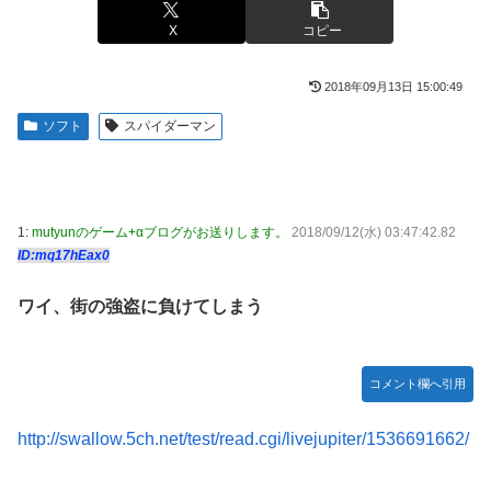
【ROBOT魂】 88,000のミーティアが二次も即完売なの大人
伊勢鈴蘭さん、コカ・コーラ愛を全力アピール！
X
コピー
気すぎる…
無期懲役、去年の仮釈放わずか４人…もう実質終身刑だった
【デレマス】 紗南「アイドルに似合うポケモン？」
2018年09月13日 15:00:49
【画像】田中みな実さん、妊娠中とは思えないヒール姿で登
ブラッドボーン全クリしたんだが
場してしまう
ソフト
スパイダーマン
【画像】田中みな実さん、妊娠中とは思えないヒール姿で登
【画像】令和最新版のあのちゃん、可愛過ぎてワイらにブッ
場してしまう
刺さりまくりw w w w w w
ワイ手取り15万正社員→副業でウーバーやってるんやが金が
【画像】日焼け口リの締まったお尻っていいよね！ｗｗｗｗ
ない
ｗ
1:
mutyunのゲーム+αブログがお送りします。
2018/09/12(水) 03:47:42.82
ID:mq17hEax0
株式投資、若年男性の自信喪失の原因に-6割超が「人生の敗
熊本･八代港で自衛隊の「病院船」が医療提供開始、診察と
者」自認
薬剤処方…被災者向け大浴場も！
ワイ、街の強盗に負けてしまう
【緊急】お笑いジャングルポケット斉藤慎二被告に懲役7年
【悲報】コメ農家「高市総理には愛想尽かした」売値は生産
の求刑←これ…
原価の半分以下に…肥料代や燃料代は高騰「今年でやめる」
農家も
【ウマ娘】セイちゃんの攻撃力を見よ！！！
コメント欄へ引用
【悲報】かつての「快楽天」が微妙になったわけｗｗｗｗｗ
【悲報】人気配信者「はっきり言う、ジャングリア沖縄ほん
とーーーーーーーーにおもんない！！！！」→炎上
http://swallow.5ch.net/test/read.cgi/livejupiter/1536691662/
【有能】政府「トラックはサービスエリア利用有料化すれば
サボらず走るし流問題解決じゃね？」
海外「全部日本の真似だったのか…」 日本の普通のテレビ