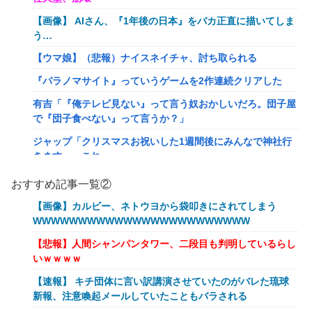
【画像】 AIさん、『1年後の日本』をバカ正直に描いてしま
う…
【ウマ娘】（悲報）ナイスネイチャ、討ち取られる
『パラノマサイト』っていうゲームを2作連続クリアした
有吉「『俺テレビ見ない』って言う奴おかしいだろ。団子屋
で『団子食べない』って言うか？」
ジャップ「クリスマスお祝いした1週間後にみんなで神社行
きます」←これ
【画像】令和最新版のあのちゃん、可愛過ぎてワイらにブッ
おすすめ記事一覧②
刺さりまくりw w w w w w
【画像】カルビー、ネトウヨから袋叩きにされてしまう
オワコン扱いされていたデジモンさん、令和に全盛期を超え
WWWWWWWWWWWWWWWWWWWWWWWW
る利益を生み出していた
【悲報】人間シャンパンタワー、二段目も判明しているらし
【爆笑ｗ】バッグひったくりを試みた男、バイクを盗られ
いｗｗｗｗ
る！
【速報】 キチ団体に言い訳講演させていたのがバレた琉球
【動画】新型のさすまた、限界突破www
新報、注意喚起メールしていたこともバラされる