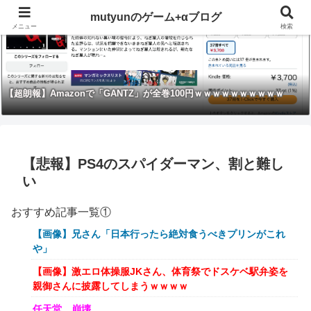
mutyunのゲーム+αブログ
メニュー
検索
【超朗報】Amazonで「GANTZ」が全巻100円ｗｗｗｗｗｗｗｗｗｗ
【悲報】PS4のスパイダーマン、割と難し
い
おすすめ記事一覧①
【画像】兄さん「日本行ったら絶対食うべきプリンがこれ
や」
【画像】激エロ体操服JKさん、体育祭でドスケベ駅弁姿を
親御さんに披露してしまうｗｗｗｗ
任天堂、崩壊