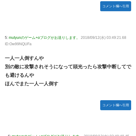
ズフィギュア【彩色原型公開】
コメント欄へ引用
【画像】令和最新版のあのちゃん、可愛過ぎてワイらにブッ
刺さりまくりw w w w w w
【ナイトレイン】 舐め腐ったネタビルドで床舐めしまくる
「俺って面白いやろ？」みたいな寒い奴
5:
mutyunのゲーム+αブログがお送りします。
2018/09/12(水) 03:49:21.68
ID:Ow99NQUFa
連合のモルモット部隊の部隊長になりました 第45話
【ウルトラQ】 「ナメゴン」とかいうシリーズ初の宇宙怪獣
一人一人倒すんや
【デレマス】 橘ありす「あなたの瞳には」
別の敵に攻撃されそうになって頭光ったら攻撃中断してで
も避けるんや
【艦これ】 募：ヴィスビィの触媒
ほんでまた一人一人倒す
やるやらでっきーのクラス転移ダンジョンサバイバル・闇鍋
あんこ仕立て 第45話
【画像】『金田一少年の事件簿』で好きな死体ランキング１
コメント欄へ引用
位がこちら！
やる夫のダンジョン運営記180-おまけ31 埋めネタ「17話舞
台裏2 土産物市・当日」
ソフトの入れ替えなんて10秒で済むのにそれを面倒くさいと