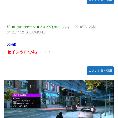
60:
mutyunのゲーム+αブログがお送りします。
2018/09/12(水)
04:11:44.52 ID:3SLWIChk0
>>50
セインツロウ4ォ・・・
コメント欄へ引用