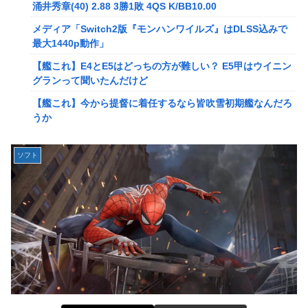
メディア「Switch2版『モンハンワイルズ』はDLSS込みで
涌井秀章(40) 2.88 3勝1敗 4QS K/BB10.00
最大1440p動作」
メディア「Switch2版『モンハンワイルズ』はDLSS込みで
【艦これ】E4とE5はどっちの方が難しい？ E5甲はウイニン
最大1440p動作」
グランって聞いたんだけど
【艦これ】E4とE5はどっちの方が難しい？ E5甲はウイニン
【艦これ】今から提督に着任するなら皆吹雪初期艦なんだろ
グランって聞いたんだけど
うか
【艦これ】今から提督に着任するなら皆吹雪初期艦なんだろ
【艦これ】バニ黒潮親潮 他
うか
中西悠理アナ 袖口からインナーチラ見え！！
【悲報】Amazon、デザイン改悪か
ソフト
【ポケモンGO】リモート交換って 大半が交換レート合わせ
【速報】専門家「イオンモール熊本の爆心地に”こんなも
ない奴多くね？
の”があったんだけど…」
【衝撃】クルタ族虐 殺の犯人、ツェリードニヒで確定！ク
【画像】かつて天下を獲っていたYouTuberの現在ｗｗｗｗ
ロロの演劇のせいで2人も無駄死ににwwww
【速報】熊本イオンモール、爆発の原因は『これ』の可能性
【悲報】ライター「ちいかわが反社とコラボしてた」ﾊﾟｼｬｯ
【悲報】コレコレ、月収1億円ｗｗｗそりゃ外出るのにボデ
死神のコスプレをして隣のビルの屋上から病院を眺めていた
ィガードつけるわ…
男を逮捕ｗｗｗ
【悲報】有名漫画家、がんを公表「大腸癌になってしまいま
【画像】コスプレイヤーが死ぬ気で痩せた結果ｗｗｗｗ
した。肝臓に転移も見られてステージ4です」