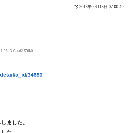
円の債務超過
2018年09月15日 07:00:49
故(ﾟoﾟ)
！
ライズフィギュア【彩色原型公開】
ネタ「創刻のファイアホイール」+埋めネタ「ファイアホイールTCG・
27.96 ID:CuuKUZ6k0
しんぴのビスチェ」可愛い！そしてメドローアやギガバーストきたー！
detail/a_id/34680
といけなかった理由ってガチでなに？とりあえすだせばいいやん
を粉砕
がある。←「おデジ以外味付けが濃いな…」
らしました。
ください」→「これはすごいわ」「こういうのを見ると日本人は何
である」
ました。