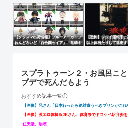
【グッスマ出荷情報】ブルーアーカイブ
【恐怖】ジジイ運転手、
ねんどろいど「百合園セイア」「竜華キ
以上体当たりして逃走す
サキ」「早瀬ユウカ(再販)」ほか【発売
日決定】
スプラトゥーン２・お風呂こと
プデで死んだもよう
おすすめ記事一覧①
【画像】兄さん「日本行ったら絶対食うべきプリンがこれ
【画像】激エロ体操服JKさん、体育祭でドスケベ駅弁姿
任天堂、崩壊