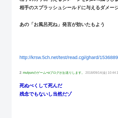
キム・カッファン総合スレ
相手のスプラッシュシールドに与えるダメージ
初見で「勝てるわけないやろくそったれ…」って思ったゲ
あの「お風呂死ね」発言が効いたもよう
日向坂46・18thシングル発売決定！
｢乃木坂あそぶだけ 1万円で遊ぼう！｣ 後編公開！！！【乃
【悲報】アイドルが歌下手な理由
【海外の反応】海外「日本資本が入った瞬間、魔法がかか
りとたまごサンドが食べられるなんて……」
http://krsw.5ch.net/test/read.cgi/ghard/153688
10/29の｢MTV VMAJ 2026｣に出演決定！！！【乃木坂46
青葉坂46、まもなく正式発表か
2:
mutyunのゲーム+αブログがお送りします。
2018/09/14(金) 10:44:
【AIグラビア】おしっこをしている女の子のAIエロ画像まとめ
死ぬべくして死んだ
残念でもないし当然だゾ