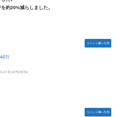
を約20%減らしました。
ームの敵ｗｗｗｗｗ
木坂46】
コメント欄へ引用
ったｗ」豪州のセブンイレブンが”日本化”して劇的進化！「おにぎ
9407/
】
18.47 ID:uXTtL6C5d
【リアル調】 Part 3
コメント欄へ引用