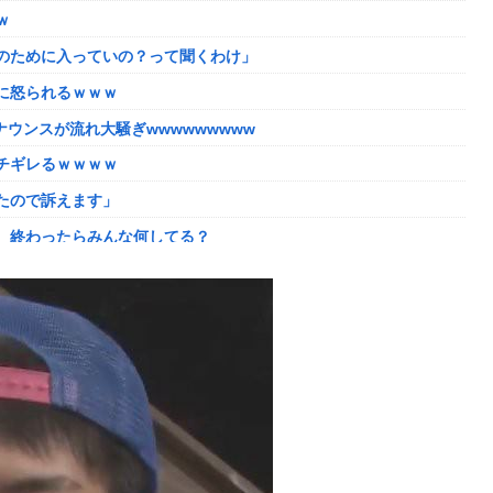
ｗ
年以降で最高に 日本人の韓国好感度は35.3％
のために入っていの？って聞くわけ」
かしい。大会の真っただ中にコンセプトが変わるほどの調整、大会
に怒られるｗｗｗ
した「避難所」がこちらｗｗｗｗ
ウンスが流れ大騒ぎwwwwwwwww
理。普通の家庭を築きたい。普通の子育てをしたい。」
チギレるｗｗｗｗ
ない方がいい」ﾄﾞﾝｯ！
たので訴えます」
ｗｗｗ
、終わったらみんな何してる？
よね
た？」 第29話
入が正式決定 鎌田大地とチームメイトに
の判決→当時17歳少年に「懲役30年」の判決
像どーん)
コントになってる……」と衝撃を受ける人が続出中
に怒られるｗｗｗ
れる