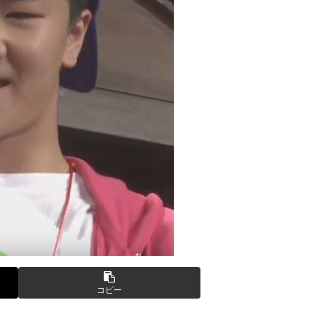
の？
してしまい大炎上ｗ
てバウムクーヘン売ったりTikTokライブしてて悔しさと怒りを感
りTikTokライブしててムカついたから示談しなかった」←コレっ
GIF動画あり】
番組が最新SNSの数十年先を行っていたと話題に
いたｗｗｗｗ
ウクライナ。
))
を投稿「全部が全部ありがたかったです」
ークの方が格上だったｗｗｗ
ん、何か思ってた奴と違う・・・
))
した」全員で家族会議を開いた結果、拍子抜けするほど〇〇な展開を
コピー
った