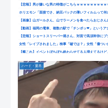
【悲報】男が嫌いな男の特徴がこちらｗｗｗｗｗｗｗｗｗ
【韓日共同調査】「日本に良い印象」の韓国人54.3％ 13
ホリエモン「面接でさ、納豆パックの薄いフィルムって何
【スト6】竹内ジョン選手「どう考えても調整の時期がお
が終わった後は微調整。趣旨が一貫してない」
【画像】山ガールさん、山でラーメンを食べたらおじさん
【画像】台湾とフランス、地震発生から6時間以内に設置
【動画】福岡の電車、複数の駅で「チンポッ❤」というアナ
【悲報】息子がみいちゃんのママ、限界を迎える「もう無
【悲報】ショートスリーパー堀さん、対面で高須幹弥にブ
【悲報】エアコン業者、正論「エアコンスプレーなんて使わ
女性「レイプされました」検事「嘘では？」女性「傷つい
【胸糞】Zクソガキ、おばあちゃんをいじめて炎上するｗ
【艦これ】イベントぼちぼち終わらせてる人増えてるけど
【艦これ】 なんか今回はE5は甲で当然みたいな流れある
【艦これ】デイス 他
やる夫「催眠アプリを手に入れたんだけど……これ必要だっ
ハード・業界
【艦これ】けーかいじん 他
【動画】手術中に熊本地震直撃やばすぎる
日本代表DF冨安健洋の英プレミア・クリスタルパレス加
江別大学生暴行ﾀﾋ″主犯格″の川口侑斗被告に「無期懲役」
日向坂OGの最新ランジェリー、もうエグいだろ・・・(画
ジャンポケ斎藤と代理人のやりとり、「地獄すぎて完全に
【画像】山ガールさん、山でラーメンを食べたらおじさん
シャウエッセン公式、またこういうのでいい丼をポスト
富士登山ツアー中に64歳男性死亡 8合目付近で意識失う
もしも日本全土がRPG化したらを考えるスレ
【GIF動画】宮城の可愛すぎるチアさん、甲子園で発見さ