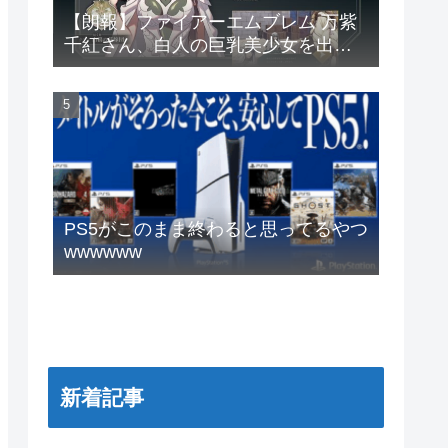
【朗報】ファイアーエムブレム 万紫
千紅さん、白人の巨乳美少女を出し
てしまうwww
PS5がこのまま終わると思ってるやつ
wwwwww
新着記事