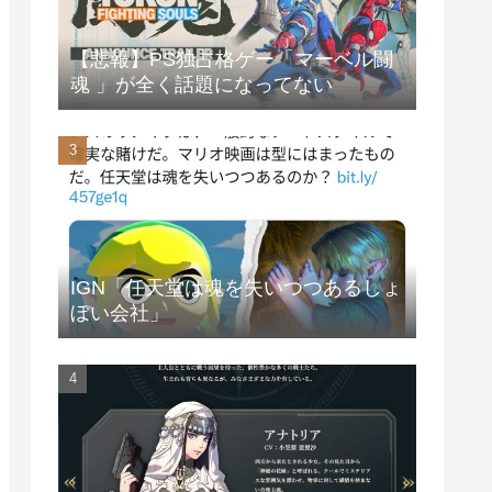
【悲報】PS独占格ゲー「マーベル闘
魂 」が全く話題になってない
IGN「任天堂は魂を失いつつあるしょ
ぼい会社」