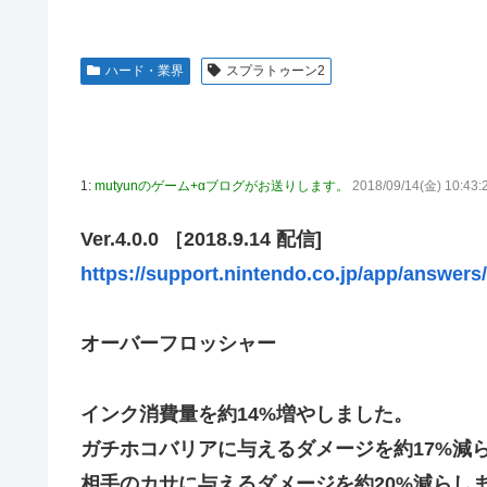
高配当をうたった「みんなで大家さん」→実態は2881億
【動画】高速道路を走行中の車からリアガラスが飛んでくる事
ハード・業界
スプラトゥーン2
「ドラゴンボール」新作TVアニメが7月から放送されるぞ
【デレマス】 810プロエアコン騒動【ぷちかれシリーズ】
【〈物語〉シリーズ】 セガ「忍野忍」「斧乃木余接」プ
やる夫のダンジョン運営記183-雑談所ネタ118 懺悔小
1:
mutyunのゲーム+αブログがお送りします。
2018/09/14(金) 10:43:
その後」
Ver.4.0.0 ［2018.9.14 配信]
「ドラクエ11」攻略感想(54/クリア後)マルティナの「
https://support.nintendo.co.jp/app/answers/
【デレマス】 和久井留美「夢を作って、いつか遊んで」
【謎】『ダーク路線のドラクエ12』を発売中止にしない
オーバーフロッシャー
【デレマス】 紗南「アイドルに似合うポケモン？」
switch2版『Lies of P』、メタスコア86でゲーフリ新作
インク消費量を約14%増やしました。
【ウマ娘】海外のファンアートからしか得られない栄養素
ガチホコバリアに与えるダメージを約17%減
韓国人「熊本地震で見る日本の土木技術の完全勝利をご覧
か適当に作る感じがしない・・・」「あれがまさに経験値
相手のカサに与えるダメージを約20%減らし