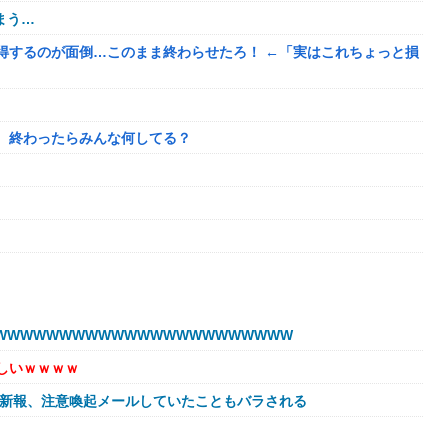
まう…
得するのが面倒…このまま終わらせたろ！ ←「実はこれちょっと損
、終わったらみんな何してる？
目的
WWWWWWWWWWWWWWWWWWWWWW
われたんやがこれワイ詰みか？？？？？？？
しいｗｗｗｗ
球新報、注意喚起メールしていたこともバラされる
に避難所にベッドが搬入されてしまった結果……
←これ