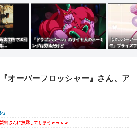
高速道路で10回
『ドラゴンボール』のサイヤ人のネーミ
【ボンバーガー
る…
ングは秀逸だけど
モ」プライズフ
開】
『オーバーフロッシャー』さん、ア
や」
を親御さんに披露してしまうｗｗｗｗ