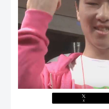
【艦これ】E3-4のラスダンは航空優勢は取るの？取らない
秋田県職員さん、会見をバスローブ＆喫煙スタイルで対応
【悲報】元ジャンポケ斉藤の被害女性「事件で知名度を上げ
【衝撃】ジャンポケ斉藤の被害女性「バウムクーヘン売った
じた」
てさ…
白戸ゆめのアナ セクシーニットのノースリーブ巨乳！！【
海外「全部日本の真似だったのか…」 日本の普通のテレビ
【ウマ娘】海外トレによるライトハローさんとの最高の夜
【悲報】ロシア、じわじわと逝き始める
【画像】70年代の漫画、あまりにも時代を先取りしすぎて
【動画】ロシア軍のドローンをネット発射装置で撃墜する
【動画】地震発生時の熊本総合病院の手術室の様子が(((ﾟДﾟ)
首相官邸、高市首相の熊本訪問の感動BGM付きムービー
【艦これ】これがラ級ちゃんの水着modeか・・・！
【朗報】ワンピースのミホークとビスタさん、遥かにミホ
【ウマ娘】セイちゃんの攻撃力を見よ！！！
【悲報】「HUNTER×HUNTER」のビヨンド=ネテロさ
【動画】地震発生時の熊本総合病院の手術室の様子が(((ﾟДﾟ)
亡き叔母の遺書「実は17年前に従兄弟と赤ちゃんを交換
X
迎えて婚約者呆然←家族の絆が深すぎて修羅場にならんか