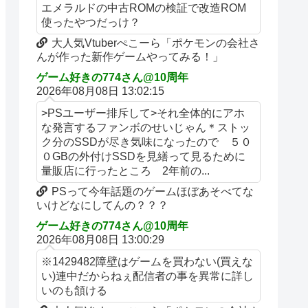
エメラルドの中古ROMの検証で改造ROM
使ったやつだっけ？
大人気Vtuberぺこーら「ポケモンの会社さ
んが作った新作ゲームやってみる！」
ゲーム好きの774さん@10周年
2026年08月08日 13:02:15
>PSユーザー排斥して>それ全体的にアホ
な発言するファンボのせいじゃん＊ストッ
ク分のSSDが尽き気味になったので ５０
０GBの外付けSSDを見繕って見るために
量販店に行ったところ 2年前の...
PSって今年話題のゲームほぼあそべてな
いけどなにしてんの？？？
ゲーム好きの774さん@10周年
2026年08月08日 13:00:29
※1429482障壁はゲームを買わない(買えな
い)連中だからねぇ配信者の事を異常に詳し
いのも頷ける