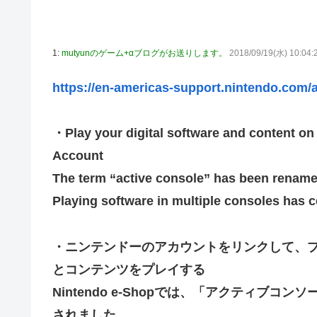
佐藤二朗、妻とのハグを報告「文〇砲より遥かに威力は弱
【画像】こんな感じのクルマで車中泊旅したいよな？？？
1:
mutyunのゲーム+αブログがお送りします。
2018/09/19(水) 10:04:
「フリルもリボンもたくさんがいいのよね、ふふっ♪」対魔
https://en-americas-support.nintendo.com/a
【デレマス】 810プロエアコン騒動【ぷちかれシリーズ】
【パシフィック・リム】 MODEROID「ジプシー・デン
・Play your digital software and content on
やる夫のダンジョン運営記183-雑談所ネタ118 懺悔小
その後」
Account
【にじさんじ】七瀬、動物園でアシカに水をかけられビシ
The term “active console” has been renam
【デレマス】 和久井留美「夢を作って、いつか遊んで」
Playing software in multiple consoles has ce
【画像】ファーストサマーウイカ、激変した姿に「本田望
【悲報】ポケポケ、1年で1600万人が引退・・・
・ニンテンドーのアカウントをリンクして、
ゲーム「すごい武器を手に入れましたが必要レベルに達し
とコンテンツをプレイする
Nintendo e-Shopでは、「アクティブ
【にじさんじ】Cellmates、NG行動回避ゲーム！フリが
されました
【動画】マーベルの新作格ゲー、歴代格ゲーのパロディが多