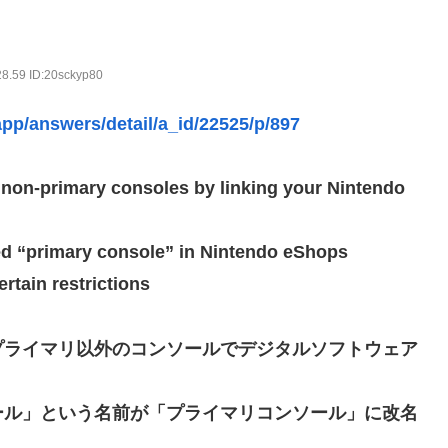
いが、僕のノロケ砲をお見舞いする」
28.59 ID:20sckyp80
忍RPG・新イベント『バニーとヨミハラクライシス』
pp/answers/detail/a_id/22525/p/897
ジャー」プラモデル【10日予約開始】
 non-primary consoles by linking your Nintendo
ネタ「創刻のファイアホイール」+埋めネタ「ファイアホイールTCG・
ョビショに→たまこ爆笑
ed “primary console” in Nintendo eShops
rtain restrictions
結ちゃんかと」
プライマリ以外のコンソールでデジタルソフトウェア
ていないので装備できません」←このシステムｗｗｗｗ
コンソール」という名前が「プライマリコンソール」に改名
露骨すぎる
すぎて話題にwwwwwww