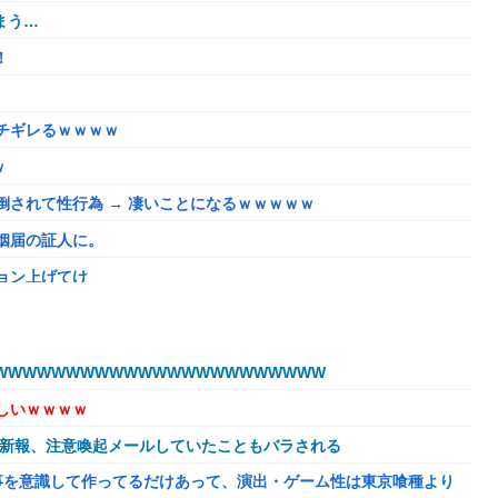
まう…
！
チギレるｗｗｗｗ
ｗ
されて性行為 → 凄いことになるｗｗｗｗｗ
姻届の証人に。
ョン上げてけ
うほどおかしいか？？？？？？
いが、僕のノロケ砲をお見舞いする」
WWWWWWWWWWWWWWWWWWWWWW
しいｗｗｗｗ
ない微妙すぎるキャラさん決まる！！
球新報、注意喚起メールしていたこともバラされる
溢れてどんどん浸かっていくのを……
事を意識して作ってるだけあって、演出・ゲーム性は東京喰種より