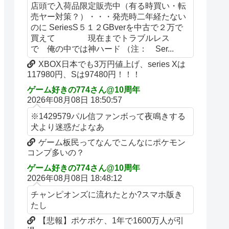
店頭で入荷品限定販売中（有る時買い・転
売ヤー対策？）・・・発売時二年経たない
のに SeriesS５１２GBverを中古で２万で
買えて 現在までトラブルレス
で 俺の中では神ハード （注： Ser...
XBOX日本でも3万円値上げ、series Xは
117980円、Sは97480円！！！
ゲーム好きの774さん@10周年
2026年08月08日 18:50:57
※1429579パル信ファンボって夜鳴きする
犬より迷惑だよなあ
ゲーム板民ってなんでこんなにポケモン
コンプ多いの？
ゲーム好きの774さん@10周年
2026年08月08日 18:48:12
チャンピオンズに流れたとか?スマホ版き
たし
【悲報】ポケポケ、1年で1600万人が引