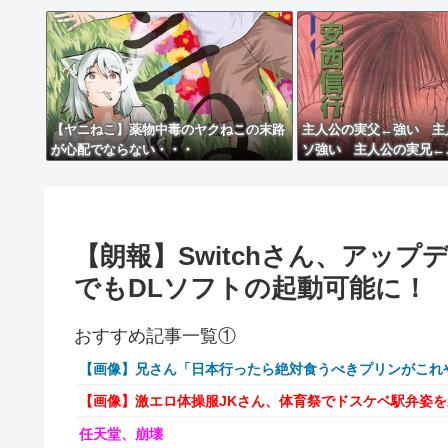
【ヤニねこ】薬物中毒のヤクねこの末路
主人公の実父←強い 主
が心配でならない・・・
ソ強い 主人公の実兄←
【朗報】Switchさん、アッ
でもDLソフトの起動可能に！
おすすめ記事一覧①
【画像】兄さん「日本行ったら絶対食うべきプリンがこれ
【画像】激エロ体操服JKさん、体育祭でドスケベ駅弁姿
任天堂、崩壊