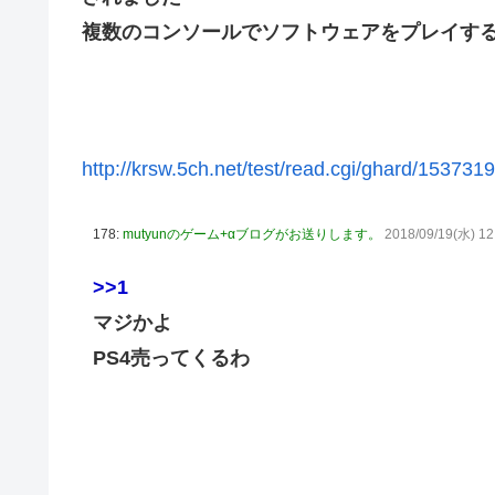
複数のコンソールでソフトウェアをプレイす
藤嶌果歩1st写真集の感想まとめ。おおむね好評【かほりん
韓国人「“韓国サッカー”性接待の試合結果をご覧くださ
ッカーだ」
国連が事実上の機能停止に陥りつつあると関係者が告白、
メタルバンドが日本から死滅した理由ってなに？
http://krsw.5ch.net/test/read.cgi/ghard/153731
【悲報】吉岡里帆さん、アドリブで相手役俳優の手を取り
178:
mutyunのゲーム+αブログがお送りします。
2018/09/19(水) 12
【画像10枚】佐倉綾音さん(32)、自分のシコポイントに気
マジか！次週のバナナムーンゲストは5期生からこの3人が
>>1
マジかよ
PS4売ってくるわ