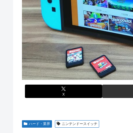
【画像】前田敦子さん、脚が長すぎるｗｗｗｗｗｗｗ 【Picku
【速報】超かぐや姫さん、とんでもないスピンオフ漫画が
【画像】元モデルのTBS新人アナさん、プリケツ
【動画】ブラジルの女子フットサル選手が極悪すぎて5年
テレビ大好き高齢者の｢テレビ離れ｣が始まった…
【ウマ娘】セイちゃんの攻撃力を見よ！！！
【画像】日本のセクシー過ぎる女性犯罪者一覧が冗談抜きにレベル
【悲報】人気配信者「はっきり言う、ジャングリア沖縄ほ
【画像】俺たちの姫本田望結、久しぶりに画像を投稿した結果→や
海外「全部日本の真似だったのか…」 日本の普通のテレビ
元NBAプレーヤー、エネス・カンター・フリーダムが、20
参加の声明を受け
【グラブル】ドライブバーストが初めて映像化された時の
【朗報】「あの椅子カバー」のカプセルトイ、爆誕。自宅
【名探偵プリキュア】1QのIP売上は15億円 過去3期と
【にじさんじ】Cellmates、NG行動回避ゲーム！フリが
【遊戯王】なんか「ウィッチクラフト」の新規いるけど強
【衝撃動画】トラック事故で車がミンチになった男性、と
X
【ハコヅメ】 第6話 感想 誰よりも早く！【～交番女子の
やる夫「催眠アプリを手に入れたんだけど……これ必要だっ
【画像】日本ってなんでここ埋め立てないの？
ハード・業界
ニンテンドースイッチ
休日に甥っ子をアポなし託児を押し付けてきた兄嫁！「テ
結果……甥っ子が重度の中二病を発症して家で大暴れｗｗ