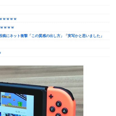
ャンプくらいヌルイのなら考える
ｗｗｗｗｗ
たｗｗｗｗ
投稿にネット衝撃「この質感の出し方」「実写かと思いました」
韓国に向かう予想‥世界各国の最新スパコン気象予測モデルがはじき
ｗ
ーク
しまったディズニー信者、帰国後『本家』に失望する事態に
になるも解決には至っておらずめども立たず
ャンプくらいヌルイのなら考える
模様w w w w w w w w w w
｜通常時はポイント集めで修行、あっぱれチャンスの河童が強い、
ザちゃんは今回も美しい…。前作で助けたシィルもいるぞ！
「資料だから見といてくれ」
い
姻届の証人に。
脳腫瘍摘出手術で腫瘍の無い部位を摘出してしまう
か得られない栄養素はある