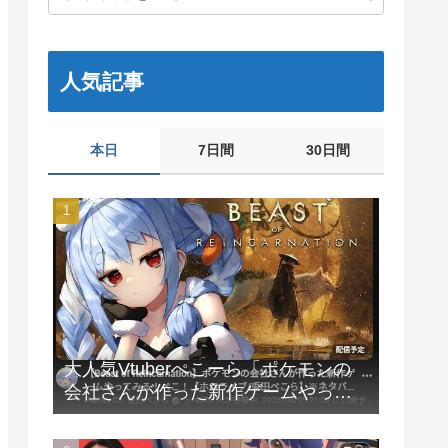
人気記事
本日
7日間
30日間
大人気Vtuberぺこーら「ポケモンの
会社さんが作った新作ゲームやって
みる！」