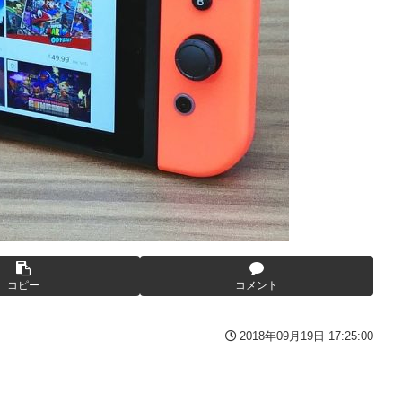
p07091615】
連載決定ｗｗｗｗｗｗｗｗｗｗｗｗｗｗｗｗｗｗｗｗｗ
間の出場停止処分に。
高過ぎる件w w w w w w w w w
んとーーーーーーーーにおもんない！！！！」→炎上
っぱりワイらの姫だったw w w w w w w w w w
番組が最新SNSの数十年先を行っていたと話題に
27年WNBAドラフトの適性を宣言 一部コーチによるWNBA男性
衝撃
や職場をパチンコ屋にしちゃおうｗｗｗ
の比較と通期95億円計画を解説
露骨すぎる
いの？
んでもない姿で発見される…怖すぎる…
コピー
コメント
逆襲～】
た？」 第29話
2018年09月19日 17:25:00
レビでも見せといてw」と言うので『Gガンダム』を一気見させた