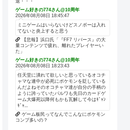
退・・・
ゲーム好きの774さん@10周年
2026年08月08日 18:45:47
ミニゲームはいらないけどスノボーは入れ
てないと炎上すると思う
【悲報】浜口氏「『FF7 リバース』の大
量コンテンツで疲れ、離れたプレイヤーい
た」
ゲーム好きの774さん@10周年
2026年08月08日 18:23:43
任天堂に潰れて欲しいと思っているオコチ
ャマな連中が必死にポケモンを貶している
んだよねそのオコチャマ達が自分の手柄の
ように誇っていたパルワも先日のカードゲ
ーム大爆死以降何もかも瓦解して今はｷﾞｬﾝ
ｷﾞｬ...
ゲーム板民ってなんでこんなにポケモン
コンプ多いの？