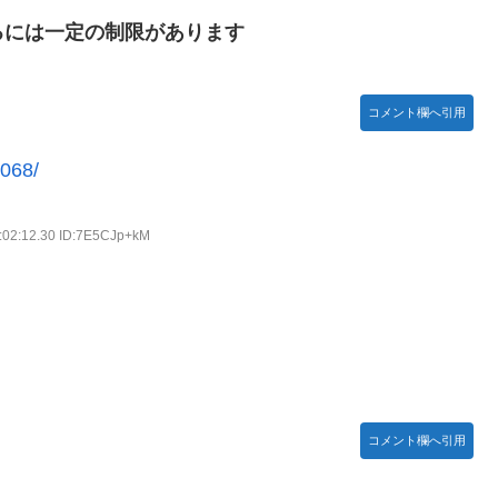
るには一定の制限があります
】【日向坂46】
い」→「マッサージ効果は間違いないねｗ」「これが本当のベッドサ
コメント欄へ引用
特に役に立たないくせに高給だけ毟り取った結果……
9068/
お胸に押し当てる（画像あり）
:02:12.30 ID:7E5CJp+kM
がつくwwwwwww
登場！！！【乃木坂46】
コメント欄へ引用