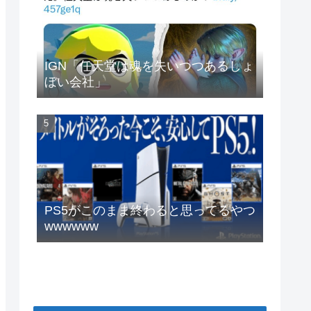
IGN「任天堂は魂を失いつつあるしょ
ぼい会社」
PS5がこのまま終わると思ってるやつ
wwwwww