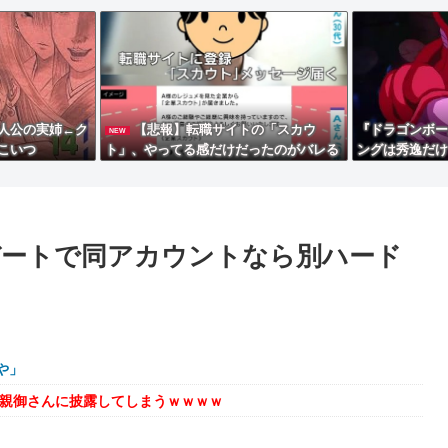
人公の実姉←ク
【悲報】転職サイトの「スカウ
『ドラゴンボー
NEW
こいつ
ト」、やってる感だけだったのがバレる
ングは秀逸だけ
ｗｗｗｗ
プデートで同アカウントなら別ハード
や」
を親御さんに披露してしまうｗｗｗｗ