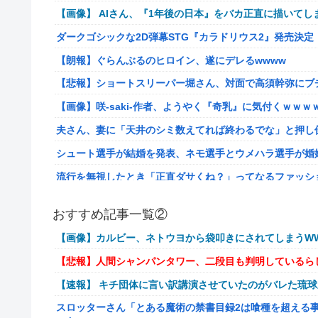
【画像】 AIさん、『1年後の日本』をバカ正直に描いてし
ダークゴシックな2D弾幕STG『カラドリウス2』発売決定
【朗報】ぐらんぶるのヒロイン、遂にデレるwwww
【悲報】ショートスリーパー堀さん、対面で高須幹弥にブ
【画像】咲-saki-作者、ようやく『奇乳』に気付くｗｗｗ
夫さん、妻に「天井のシミ数えてれば終わるでな」と押し倒
シュート選手が結婚を発表、ネモ選手とウメハラ選手が婚
流行を無視したとき「正直ダサくね？」ってなるファッシ
【衝撃】クロちゃん、とち狂ったツイートをする←コレ言
おすすめ記事一覧②
佐藤二朗、妻とのハグを報告「文〇砲より遥かに威力は弱
【画像】カルビー、ネトウヨから袋叩きにされてしまうWW
【画像】こんな感じのクルマで車中泊旅したいよな？？？
【悲報】人間シャンパンタワー、二段目も判明しているら
【朗報】ドラゴンボール史上、最も実力とその人気が伴わ
【速報】 キチ団体に言い訳講演させていたのがバレた琉
路上駐車中のテスラ車を超弩級のゲリラ豪雨が直撃、水が
スロッターさん「とある魔術の禁書目録2は喰種を超える
【艦これ】そもそも深海ってなんか悪いことしたの