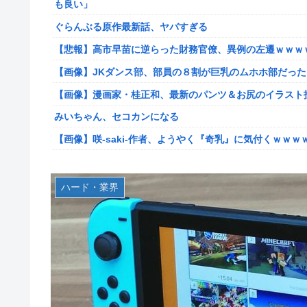
も良い」
【艦これ】けーかいじん 他
ぐらんぶる原作最新話、ヤバすぎる
【艦これ】E5ヌルイとかいう風説には騙されないぞ スキ
【悲報】高市早苗に逆らった財務官僚、異例の左遷ｗｗｗ
【艦これ】もちもちーの本気 他
【画像】JKダンス部、部員の８割が巨乳のムホホ部だっ
【ウマ娘】水着シュヴァちいいね！
【画像】漫画家・桂正和、最新のパンツ＆お尻のイラスト
韓国人「超巨大台風13号ドルフィンが90度直角カーブで
みいちゃん、セコカンになる
出した直近の台風進路図がこちらです‥」
【画像】咲-saki-作者、ようやく『奇乳』に気付くｗｗｗ
車大手工場にも女性・高齢者…軽作業ラインやスポットワ
【艦これ】そもそも深海ってなんか悪いことしたの
海外「日本なんて行くんじゃなかった…」 日本を知って
【艦これ】けーかいじん 他
ハード・業界
キャデラックF1、致命的なブレーキ問題の原因が明らか
【艦これ】E5ヌルイとかいう風説には騙されないぞ スキ
【緊急】今の若者に急増している『コレ』依存、めちゃくちゃ深刻な
新台スマスロ『Lやじきた道中記参る』評判＆感想まとめ
アリスソフト「ランス10」ゲーム画面公開キター！ウル
スイカ取りこぼし注意 etc…
【デレマス】 凛「なにこれ、蒼穹のファフナー？」モバP
【画像】影山優佳さん(25)、下着姿であたシコが止まらな
シュート選手が結婚を発表、ネモ選手とウメハラ選手が婚
京大病院、手術ミスで50代女性患者を「植物状態」に 
【ウマ娘】海外の絵師が描いた味付けの濃いウマ娘からし