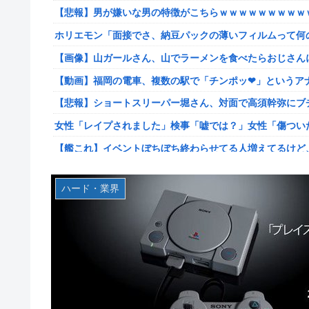
【悲報】男が嫌いな男の特徴がこちらｗｗｗｗｗｗｗｗｗ
【韓日共同調査】「日本に良い印象」の韓国人54.3％ 13
ホリエモン「面接でさ、納豆パックの薄いフィルムって何
【スト6】竹内ジョン選手「どう考えても調整の時期がお
が終わった後は微調整。趣旨が一貫してない」
【画像】山ガールさん、山でラーメンを食べたらおじさん
【画像】台湾とフランス、地震発生から6時間以内に設置
【動画】福岡の電車、複数の駅で「チンポッ❤」というアナ
【悲報】息子がみいちゃんのママ、限界を迎える「もう無
【悲報】ショートスリーパー堀さん、対面で高須幹弥にブ
【悲報】エアコン業者、正論「エアコンスプレーなんて使わ
女性「レイプされました」検事「嘘では？」女性「傷つい
【胸糞】Zクソガキ、おばあちゃんをいじめて炎上するｗ
【艦これ】イベントぼちぼち終わらせてる人増えてるけど
【艦これ】 なんか今回はE5は甲で当然みたいな流れある
【艦これ】デイス 他
やる夫「催眠アプリを手に入れたんだけど……これ必要だっ
ハード・業界
【艦これ】けーかいじん 他
【動画】手術中に熊本地震直撃やばすぎる
日本代表DF冨安健洋の英プレミア・クリスタルパレス加
江別大学生暴行ﾀﾋ″主犯格″の川口侑斗被告に「無期懲役」
日向坂OGの最新ランジェリー、もうエグいだろ・・・(画
ジャンポケ斎藤と代理人のやりとり、「地獄すぎて完全に
【画像】山ガールさん、山でラーメンを食べたらおじさん
シャウエッセン公式、またこういうのでいい丼をポスト
富士登山ツアー中に64歳男性死亡 8合目付近で意識失う
もしも日本全土がRPG化したらを考えるスレ
【GIF動画】宮城の可愛すぎるチアさん、甲子園で発見さ