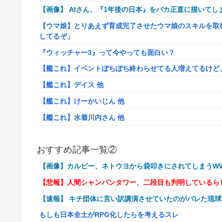
【画像】 AIさん、『1年後の日本』をバカ正直に描いてし
【ウマ娘】とりあえず育成完了させたウマ娘のスキルを取
してるぞ」
『ウィッチャー3』って今やっても面白い？
【艦これ】イベントぼちぼち終わらせてる人増えてるけど
【艦これ】デイス 他
【艦これ】けーかいじん 他
【艦これ】水着川内さん 他
洋服の青山、空調ウェアを発売ｗｗｗｗｗｗ
おすすめ記事一覧②
女「43億円注文して………キャンセルっと！」←こいつの
【画像】カルビー、ネトウヨから袋叩きにされてしまうWW
【驚愕】マチアプで会った外国人からまさかの『こう』言
【悲報】人間シャンパンタワー、二段目も判明しているら
【動画】手術中に熊本地震直撃やばすぎる
【速報】 キチ団体に言い訳講演させていたのがバレた琉
避難所にベッドがない！と文句たらたらだった左派、実際
もしも日本全土がRPG化したらを考えるスレ
『ドラクエの面白さのピークははがねのつるぎ買った時』