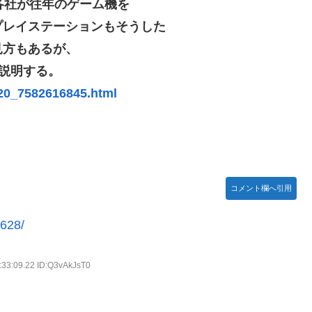
各社が往年のゲーム機を
円の債務超過
プレイステーションもそうした
故(ﾟoﾟ)
見方もあるが、
！
と説明する。
920_7582616845.html
ライズフィギュア【彩色原型公開】
ネタ「創刻のファイアホイール」+埋めネタ「ファイアホイールTCG・
しんぴのビスチェ」可愛い！そしてメドローアやギガバーストきたー！
コメント欄へ引用
といけなかった理由ってガチでなに？とりあえすだせばいいやん
6628/
を粉砕
:33:09.22 ID:Q3vAkJsT0
がある。←「おデジ以外味付けが濃いな…」
ください」→「これはすごいわ」「こういうのを見ると日本人は何
である」