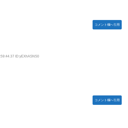
ームの敵ｗｗｗｗｗ
コメント欄へ引用
木坂46】
ったｗ」豪州のセブンイレブンが”日本化”して劇的進化！「おにぎ
:59:44.37 ID:yEXhASNS0
】
【リアル調】 Part 3
コメント欄へ引用