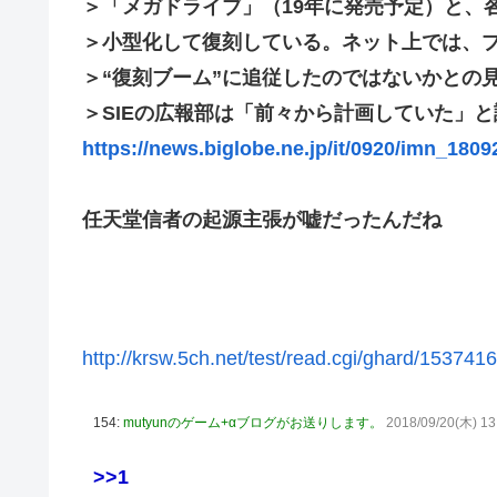
＞「メガドライブ」（19年に発売予定）と、
高配当をうたった「みんなで大家さん」→実態は2881億
＞小型化して復刻している。ネット上では、
【動画】高速道路を走行中の車からリアガラスが飛んでくる事
＞“復刻ブーム”に追従したのではないかとの
「ドラゴンボール」新作TVアニメが7月から放送されるぞ
＞SIEの広報部は「前々から計画していた」
【デレマス】 810プロエアコン騒動【ぷちかれシリーズ】
https://news.biglobe.ne.jp/it/0920/imn_180
【〈物語〉シリーズ】 セガ「忍野忍」「斧乃木余接」プ
やる夫のダンジョン運営記183-雑談所ネタ118 懺悔小
その後」
任天堂信者の起源主張が嘘だったんだね
「ドラクエ11」攻略感想(54/クリア後)マルティナの「
【デレマス】 和久井留美「夢を作って、いつか遊んで」
【謎】『ダーク路線のドラクエ12』を発売中止にしない
http://krsw.5ch.net/test/read.cgi/ghard/153741
【デレマス】 紗南「アイドルに似合うポケモン？」
switch2版『Lies of P』、メタスコア86でゲーフリ新作
154:
mutyunのゲーム+αブログがお送りします。
2018/09/20(木) 13
【ウマ娘】海外のファンアートからしか得られない栄養素
韓国人「熊本地震で見る日本の土木技術の完全勝利をご覧
>>1
か適当に作る感じがしない・・・」「あれがまさに経験値