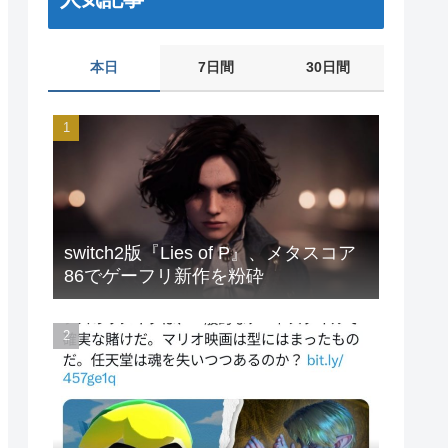
本日
7日間
30日間
switch2版『Lies of P』、メタスコア
86でゲーフリ新作を粉砕