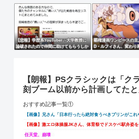
【悲報】学歴系YouTuber、大学教授に
覇権漫画ワンピースの主
論破されたので仲間に助けてもらうしか
D・ルフィさん、変わり
なす術がなくなるｗｗｗｗ
される・・・
【朗報】PSクラシックは「ク
刻ブーム以前から計画してたと
おすすめ記事一覧①
【画像】兄さん「日本行ったら絶対食うべきプリンがこれ
【画像】激エロ体操服JKさん、体育祭でドスケベ駅弁姿
任天堂、崩壊