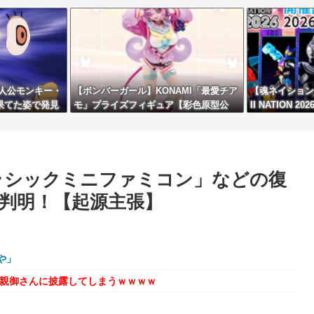
人公モンキー・
【ボンバーガール】KONAMI「最愛チア
【魂ネイション
果てた姿で発見
モ」プライズフィギュア【彩色原型公
II NATION
開】
商品」も公開！
ラシックミニファミコン」などの復
判明！【起源主張】
や」
を親御さんに披露してしまうｗｗｗｗ