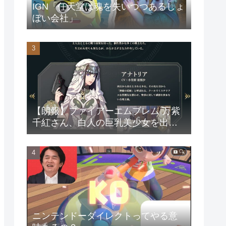
IGN「任天堂は魂を失いつつあるしょ
ぼい会社」
【朗報】ファイアーエムブレム 万紫
千紅さん、白人の巨乳美少女を出し
てしまうwww
ニンテンドーダイレクトってやる意