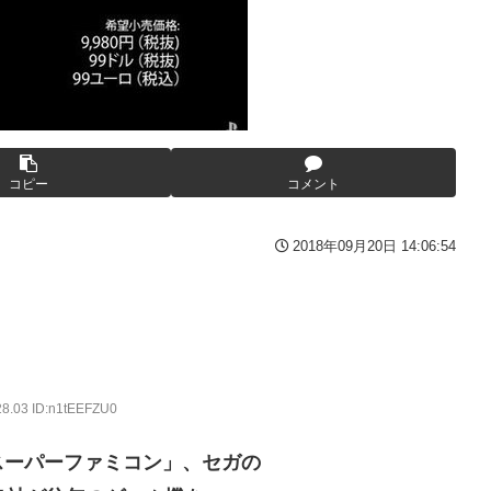
の？
してしまい大炎上ｗ
てバウムクーヘン売ったりTikTokライブしてて悔しさと怒りを感
りTikTokライブしててムカついたから示談しなかった」←コレっ
GIF動画あり】
番組が最新SNSの数十年先を行っていたと話題に
コピー
コメント
いたｗｗｗｗ
ウクライナ。
))
を投稿「全部が全部ありがたかったです」
2018年09月20日 14:06:54
ークの方が格上だったｗｗｗ
ん、何か思ってた奴と違う・・・
))
28.03 ID:n1tEEFZU0
した」全員で家族会議を開いた結果、拍子抜けするほど〇〇な展開を
スーパーファミコン」、セガの
った