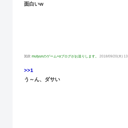
面白いw
キム・カッファン総合スレ
初見で「勝てるわけないやろくそったれ…」って思ったゲ
日向坂46・18thシングル発売決定！
｢乃木坂あそぶだけ 1万円で遊ぼう！｣ 後編公開！！！【乃
【悲報】アイドルが歌下手な理由
【海外の反応】海外「日本資本が入った瞬間、魔法がかか
310:
mutyunのゲーム+αブログがお送りします。
2018/09/20(木) 13
りとたまごサンドが食べられるなんて……」
10/29の｢MTV VMAJ 2026｣に出演決定！！！【乃木坂46
>>1
う～ん、ダサい
青葉坂46、まもなく正式発表か
【AIグラビア】おしっこをしている女の子のAIエロ画像まとめ