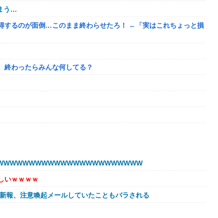
まう…
得するのが面倒…このまま終わらせたろ！ ←「実はこれちょっと損
、終わったらみんな何してる？
目的
WWWWWWWWWWWWWWWWWWWWWW
われたんやがこれワイ詰みか？？？？？？？
しいｗｗｗｗ
球新報、注意喚起メールしていたこともバラされる
に避難所にベッドが搬入されてしまった結果……
←これ