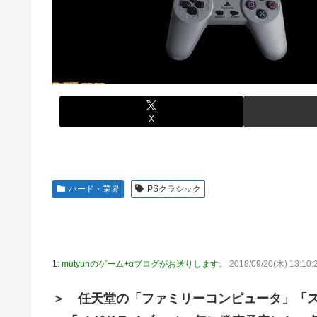
【艦これ】E3-4のラスダンは航空優勢は取るの？取らない
秋田県職員さん、会見をバスローブ＆喫煙スタイルで対応
【悲報】元ジャンポケ斉藤の被害女性「事件で知名度を上げ
【衝撃】ジャンポケ斉藤の被害女性「バウムクーヘン売った
じた」
てさ…
白戸ゆめのアナ セクシーニットのノースリーブ巨乳！！【
海外「全部日本の真似だったのか…」 日本の普通のテレビ
【ウマ娘】海外トレによるライトハローさんとの最高の夜
【悲報】ロシア、じわじわと逝き始める
X
【画像】70年代の漫画、あまりにも時代を先取りしすぎて
【動画】ロシア軍のドローンをネット発射装置で撃墜する
【動画】地震発生時の熊本総合病院の手術室の様子が(((ﾟДﾟ)
首相官邸、高市首相の熊本訪問の感動BGM付きムービー
【艦これ】これがラ級ちゃんの水着modeか・・・！
ハード・業界
PSクラシック
【朗報】ワンピースのミホークとビスタさん、遥かにミホ
【ウマ娘】セイちゃんの攻撃力を見よ！！！
【悲報】「HUNTER×HUNTER」のビヨンド=ネテロさ
【動画】地震発生時の熊本総合病院の手術室の様子が(((ﾟДﾟ)
1:
mutyunのゲーム+αブログがお送りします。
2018/09/20(木) 13:10:
亡き叔母の遺書「実は17年前に従兄弟と赤ちゃんを交換
＞ 任天堂の「ファミリーコンピュータ」「
迎えて婚約者呆然←家族の絆が深すぎて修羅場にならんか