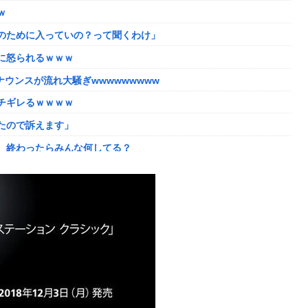
ｗ
年以降で最高に 日本人の韓国好感度は35.3％
のために入っていの？って聞くわけ」
かしい。大会の真っただ中にコンセプトが変わるほどの調整、大会
に怒られるｗｗｗ
した「避難所」がこちらｗｗｗｗ
ウンスが流れ大騒ぎwwwwwwwww
理。普通の家庭を築きたい。普通の子育てをしたい。」
チギレるｗｗｗｗ
ない方がいい」ﾄﾞﾝｯ！
たので訴えます」
ｗｗｗ
、終わったらみんな何してる？
よね
た？」 第29話
入が正式決定 鎌田大地とチームメイトに
の判決→当時17歳少年に「懲役30年」の判決
像どーん)
コントになってる……」と衝撃を受ける人が続出中
に怒られるｗｗｗ
れる