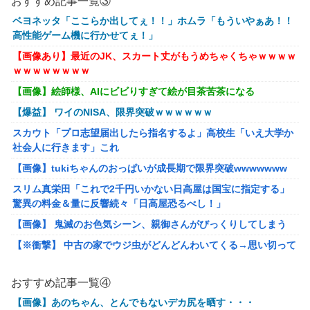
壊（定期【第二の職業を得て、世界最強になりました】
おすすめ記事一覧③
ベヨネッタ「ここらか出してぇ！！」ホムラ「もういやぁあ！！
氷色のすずか！！ 第30話
高性能ゲーム機に行かせてぇ！」
アップル、中国製メモリーチップをテスト。中国様が任天堂も助
【画像あり】最近のJK、スカート丈がもうめちゃくちゃｗｗｗｗ
けてくださるかも
ｗｗｗｗｗｗｗｗ
ダウンード版買うやつの特徴「50％OFFが購入最低ライン」
【画像】絵師様、AIにビビりすぎて絵が目茶苦茶になる
【艦これ】今日の日に青い空を見上げ 他
【爆益】 ワイのNISA、限界突破ｗｗｗｗｗｗ
【艦これ】ママッチャーウサギ 他
スカウト「プロ志望届出したら指名するよ」高校生「いえ大学か
【艦これ】阿賀野姉妹水着mode並べ 他
社会人に行きます」これ
みい山『そもそも作品自体が糞つまらない』と叩かれだすｗｗｗ
【画像】tukiちゃんのおっぱいが成長期で限界突破wwwwwww
ｗｗ
スリム真栄田「これで2千円いかない日高屋は国宝に指定する」
マジで「女しか」使わない言葉ｗｗｗｗｗｗｗｗｗｗｗｗｗｗｗ
驚異の料金＆量に反響続々「日高屋恐るべし！」
ｗｗｗｗｗｗｗｗｗｗｗｗ
【画像】 鬼滅のお色気シーン、親御さんがびっくりしてしまう
【動画】メガネデブ、めちゃスムーズに無銭飲食してしまうｗｗ
【※衝撃】 中古の家でウジ虫がどんどんわいてくる→思い切って
ｗｗ
床板を剥してみた結果、やっぱり『アレ』が出てきた
娘の下着をチェックして職場に暴露する狂気の母親！娘の彼氏を
急募 スマホに入れるべきアプリ
呪い「洗濯物のパンツ見て性生活を察して泣きたい」と周囲に暴
おすすめ記事一覧④
露していて気持ち悪すぎた
【動画】プリウス乗り、違法駐車をしてバスを1時間遅延させて
【画像】あのちゃん、とんでもないデカ尻を晒す・・・