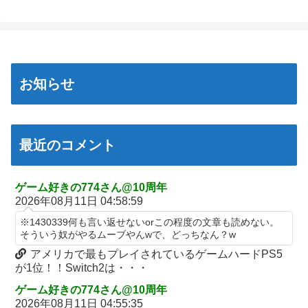
株式会社カラーから貞本義行さんの名前が消えてしまう…ネトウ
婚活イベント 女性しか集まらない現実
【悲報】アイドル、とんでもない事実がSNSで拡散→運営が声明
ヨになっただけなのになぜ…
菅原咲月ちゃん、まさかのネタバレｗ【乃木坂46】
を発表ｗｗｗｗ
【愕然】謎の勢力「今の若い子はテレビなんて見ない！」 ←
韓国人「真似せずにはいられない日本の展示会の内容がこち
データセンターさん、毎日原爆並みの熱を放出している模様
これｗｗｗｗｗｗｗｗｗｗ
ら…」→「日本はこういうのが本当に上手い…（ﾌﾞﾙﾌﾞﾙ」＝韓国
四皇ルフィさん、「ワンピース」最新話で『邪魔なガキ』扱いさ
刃牙史上最大の謎「カツオのキャラメル」
の反応
お知らせ
れてブチギレてしまうｗｗｗｗ【1190話】
【朗報】Kindleセール クレしんが33円、まもって守護月天全巻
大田美月がブログで「選抜漏れ」の悔しさを表明【みーちゃん】
【悲報】最新話のモンキー・D・ルフィさん、あまりにも情けな
99円
【日向坂46】
さ過ぎて炎上ｗｗｗ
【朗報】「ナマポFIRE」という生き方がガチでオススメな理由を
【速報】超大物プロデューサー、ハロコン来場
最近のコメント
完全新作『八つ墓村』、金田一は尾上松也、場面写真を一挙公
説明するｗｗｗｗｗ
韓国人「日本市場で現代自動車が月間わずか20台しか売れない現
開！
彼女に浮気されたワイ（38）、人生を変えるために「プログラミ
実‥」→「ブランド力が通じないのか‥？」
インプ稼ぎの情報商材屋「避難所で豚汁はムスリルの配慮で止め
ング」を始めようとした結果ｗｗｗｗｗ
ゲーム好きの774さん@10周年
久保史緒里ちゃん、NHKドラマ10 ｢熊は嘘をつかない｣に出
ろって言われた」釣られた奴「何！許さん！」17万いいね
2026年08月11日 04:58:59
【朗報】リコリコ放送4周年記念特番にて「スマスロ リコリス・
演！！！【元乃木坂46】
結局ケンカで剣道に勝てるスポーツはないんだよなあ
リコイル」の演出映像”たぬきを掴まえろ”&”姫蒲を倒せ！”が公
※1430339何も言い返せないorこの程度の文章も読めない。
遠藤の涙という苦行に終わりが見えた矢先に菅原が追加されると
開される
そういう奴がやるムーブやんwで、どっちなん？w
【悲報】『宗教配慮が足りない！』へずまりゅう氏の豚汁炊き出
いう地獄、、、
しに各所に苦情殺到 → へ「保健所も容認！問題なし！」ｗｗｗ
【画像あり】転売屋の娘「ママー！ちいかわのシール貼ったよ
アメリカで最もプレイされているゲームハードPS5
ｗｗｗｗｗｗｗｗｗｗｗ【...
ー！」親「！！！！！！」
が1位！！Switch2は・・・
【平和祈念式典】「痛恨のエラー」平和宣言一文読み飛ばし…長
アップル、中国製メモリーチップをテスト。中国様が任天堂も助
ゲーム好きの774さん@10周年
崎市長「つい熱くなって」NPT義務履行求める重要一文
けてくださるかも
2026年08月11日 04:55:35