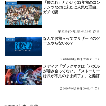
す」
「艦これ」とかいう13年前のコン
中の日本人の姿に世界が衝撃
ソシャゲ
テンツなのに未だに人気な理由、
ダウンード版買うやつの特徴「50％OFFが購入最低ライン」
【遊戯王TCG情報】海外のBETBに『Audhumla, Progenitor of
ガチで謎
the Frozen Expanse』が新規収録決定！
【艦これ】今日の日に青い空を見上げ 他
【画像】「HUNTER×HUNTER」のキャラと同じ部屋に1時間閉じ
【艦これ】ママッチャーウサギ 他
込められるなら誰が良い？？？
【画像】ワイ底辺期間工の夕食がこちらｗｗｗｗｗ
2026年04月18日 04:02:42
16
【競馬】ボンドガールが引退、繁殖入り 18戦1勝 重賞2着7
一人っ子母子家庭育ちワイ(26)無職の母親が再婚するらしくて驚
なんでお前らってブリザードのゲ
回
ソフト
愕
ームやらないの？
【朗報】有名ボカロP、熊本に1000万円の寄付するｗｗｗｗ
みい山『そもそも作品自体が糞つまらない』と叩かれだすｗｗｗ
【悲報】クマ駆除で町役場に抗議電話殺到…職員「業務になりま
ｗｗ
せん」
2026年04月18日 02:02:41
7
『LuckyFes'26』ハロプロ反省会会場
ひろゆき「コメント欄で暴れてるのは暇人です」→ネット民、一
メディア『プラグマタは「パズル
江別リンチ犯「立って謝罪は本気じゃない」 裁判官「裁判で土下
ソフト
言で片付けられてしまうｗｗｗｗｗ
が噛み合ってない」「ストーリー
座してないキミは本気じゃないな」
は尺が不足のまま終了」』と酷評
海外「日本は戦勝国なんだよ」 戦後の日本人の特別な生き様に各
【にじ甲2026】パワヒは打率は下がるから当たり引かないとブレ
国から称賛の声
ーキすぎる
2026年04月18日 00:02:47
6
イオン爆発「車で来てるから戻るしかない」避難後に館内へ…現
【TOUGH2】37話感想 灘の同門対決は、さっそくオカルト技に
場の実態が判明
展開…！？
【転生賢者の異世界ライフ】 第8話 感想 討伐じゃなくて生態系破