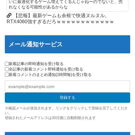
いに最適化するゲーム増えてくるんじゃねーのでないと、売
座してないキミは本気じゃないな」
れなくなる可能性があるからな
【日向坂46】 下着姿のかほりん、大丈夫かこれ…
【にじ甲2026】パワヒは打率は下がるから当たり引かないとブレ
【悲報】最新ゲームも余裕で快適ヌルヌル、
ーキすぎる
アップル、中国製メモリーチップをテスト。中国様が任天堂も助
RTX4060強すぎるだろｗｗｗｗｗｗｗｗｗｗｗｗ
けてくださるかも
【TOUGH2】37話感想 灘の同門対決は、さっそくオカルト技に
展開…！？
【ウルトラ怪獣擬人化計画】LADo TOYSより1/12スケールアク
ションフィギュア化決定
インプ稼ぎの情報商材屋「避難所で豚汁はムスリルの配慮で止め
メール通知サービス
ろって言われた」釣られたウヨ「何！許さん！」17万いいね
【超新星フラッシュマン】CARBOTIX「フラッシュキング」合金
アクションフィギュア化決定？
【悲報】野獣の日、年々人が増え車が通行不可能になる
新着記事の即時通知を受け取る
【VTuber】F:NEX「周防パトラ バニーver.」フィギュア【予約開
【艦これ】阿賀野姉妹水着mode並べ 他
全記事の新着コメント即時通知を受け取る
始】
新着コメントのまとめ通知(1時間毎)を受け取る
【艦これ】堀記事の容赦のない編成好き
ダウンード版買うやつの特徴「50％OFFが購入最低ライン」
【艦これ】今日の日に青い空を見上げ 他
【艦これ】ママッチャーウサギ 他
登録する
みい山『そもそも作品自体が糞つまらない』と叩かれだすｗｗｗ
※確認メールが送信されます。リンクをクリックして登録を完了してくださ
ｗｗ
い。
登録されたメールアドレスは30日後に自動削除されます
マジで「女しか」使わない言葉ｗｗｗｗｗｗｗｗｗｗｗｗｗｗｗ
ｗｗｗｗｗｗｗｗｗｗｗｗ