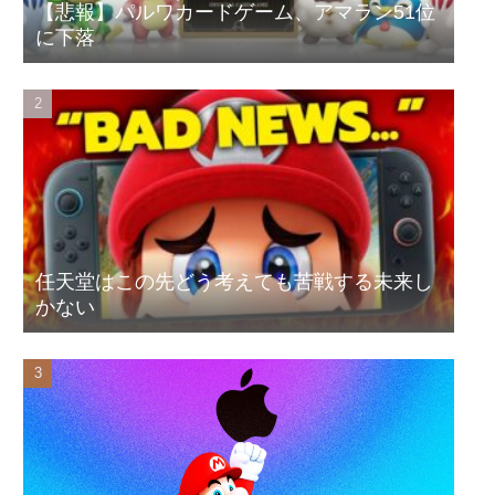
【悲報】パルワカードゲーム、アマラン51位
座してないキミは本気じゃないな」
に下落
PCパーツ高すぎて自作する人減ってるよな
浦和レッズがストークシティMF瀬古樹を獲得へ 現地ではすで
にクラブ間合意との情報
川名凜「ついにこの衣装を載せる日が来ましたね」
よく出来てたけど「押忍！番長2」のせいでG数当選・疑似ボ・長
い前兆・割を喰う特化ゾーンが当たり前になってスロットは終わ
った
【悲報】野獣の日、年々人が増え車が通行不可能になる
任天堂はこの先どう考えても苦戦する未来し
母親の口座から1000万円以上投げ銭→母親を殺害か
かない
【悲報】銀魂作者の新作、ジャンプ集合絵でも完全にモブの位置
になってしまうｗｗｗｗｗｗｗｗｗｗｗｗｗｗｗｗｗｗｗｗｗｗ
ｗｗ
『ほの暮しの庭』国内累計15万本突破🎉