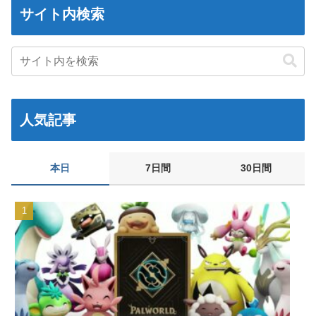
【動画】メガネデブ、めちゃスムーズに無銭飲食してしまうｗｗ
サイト内検索
ｗｗ
『マリオカートワールド』はどうすればよかったのか…
ウクライナがモスクワに向けて初の弾道ミサイルを発射か？！
近本光司のホームラン1本で首位を固めたわけだが
『LuckyFes'26』ハロプロ反省会会場
人気記事
「平成の10大事件」を決めるとしたら何が入る？ ガチで選ぶなら
これだろ
劇場版「Fate/stay night HF」10月14日より上映決定＆最新キー
本日
7日間
30日間
ビジュアル公開！ワカメがライバルっぽくて格好いいぞ―！
【動画】 国宝級に可愛いッ!!!Hカップに健康的な体！エ□い！乳
首からマ●コまで見えているよ 笑
玉城デニー「日本政府から！アメリカから！沖縄を取り戻す！」
西武・児玉亮涼が1軍合流へ！直近6試合で打率.533と好調
井上春華、ヲタからの提案を感謝しつつもきっぱりと却下
ww「送ってもらっておいてアレだけど、ちょっと違うかな」
江別リンチ犯「立って謝罪は本気じゃない」 裁判官「裁判で土下