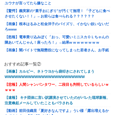
ユウナが言ってたら嫌なこと
【驚愕】義実家の“素手おにぎり”が汚くて無理！ 「子どもに食べ
させたくない！！」←お前らは食べられる？？？？？？
【画像】根本はるみと松金洋子のパイズリ、イかない奴いないだ
ろwww
【怒報】電車乗り込みぼく「おっ、可愛いミニスカＯＬちゃんの
隣あいてんじゃん！座ったろ！」→結果w w w w w w w w
【画像】闇バイトで無期懲役になってしまった若者さん、お手紙
でお気持ち表明した結果本当に自分で書いたの？と疑惑が集中し
てしまう…
おすすめ記事一覧②
【画像】 鬼滅のお色気シーン、親御さんがびっくりしてしまう
【画像】カルビー、ネトウヨから袋叩きにされてしまう
【ミリマス】 パステル色の
WWWWWWWWWWWWWWWWWWWWWWWW
【NGS】期間限定クエスト「歪みの森に潜むもの」の感想、愚痴
【悲報】人間シャンパンタワー、二段目も判明しているらしいｗ
まとめ( •᷄ὤ•᷅ ) なお固定のクリア時間は相当早いらしい【令和版
ｗｗｗ
アンガ】
【速報】 キチ団体に言い訳講演させていたのがバレた琉球新報、
海外「日本人はなんて気高いんだ！」 英高級紙も驚愕した極限の
注意喚起メールしていたこともバラされる
中の日本人の姿に世界が衝撃
【動画】前田佳織里「夏好きなんですよ」うい様「露出増えるか