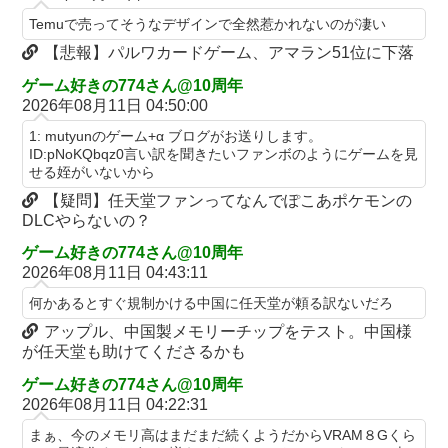
パヨ「高市に野次を飛ばす理由？ ゴキブリが出たら新聞紙で叩く
【日向坂46】 下着姿のかほりん、大丈夫かこれ…
Temuで売ってそうなデザインで全然惹かれないのが凄い
でしょ。それと同じで、人として当然の行動」
ダウンード版買うやつの特徴「50％OFFが購入最低ライン」
【悲報】パルワカードゲーム、アマラン51位に下落
結局ケンカで剣道に勝てるスポーツはないんだよなあ
【艦これ】今日の日に青い空を見上げ 他
ゲーム好きの774さん@10周年
【悲報】クマ駆除で町役場に抗議電話殺到…職員「業務になりま
2026年08月11日 04:50:00
【艦これ】ママッチャーウサギ 他
せん」
1: mutyunのゲーム+α ブログがお送りします。
みい山『そもそも作品自体が糞つまらない』と叩かれだすｗｗｗ
ひろゆき「コメント欄で暴れてるのは暇人です」→ネット民、一
ID:pNoKQbqz0言い訳を聞きたいファンボのようにゲームを見
ｗｗ
言で片付けられてしまうｗｗｗｗｗ
せる姪がいないから
マジで「女しか」使わない言葉ｗｗｗｗｗｗｗｗｗｗｗｗｗｗｗ
【疑問】任天堂ファンってなんでぽこあポケモンの
海外「日本は戦勝国なんだよ」 戦後の日本人の特別な生き様に各
ｗｗｗｗｗｗｗｗｗｗｗｗ
DLCやらないの？
国から称賛の声
【動画】メガネデブ、めちゃスムーズに無銭飲食してしまうｗｗ
【朗報】「ナマポFIRE」という生き方がガチでオススメな理由を
ゲーム好きの774さん@10周年
ｗｗ
2026年08月11日 04:43:11
説明するｗｗｗｗｗ
ウクライナがモスクワに向けて初の弾道ミサイルを発射か？！
彼女に浮気されたワイ（38）、人生を変えるために「プログラミ
何かあるとすぐ規制かける中国に任天堂が頼る訳ないだろ
『LuckyFes'26』ハロプロ反省会会場
ング」を始めようとした結果ｗｗｗｗｗ
アップル、中国製メモリーチップをテスト。中国様
が任天堂も助けてくださるかも
【動画】 国宝級に可愛いッ!!!Hカップに健康的な体！エ□い！乳
【朗報】リコリコ放送4周年記念特番にて「スマスロ リコリス・
首からマ●コまで見えているよ 笑
リコイル」の演出映像”たぬきを掴まえろ”&”姫蒲を倒せ！”が公
ゲーム好きの774さん@10周年
開される
2026年08月11日 04:22:31
玉城デニー「日本政府から！アメリカから！沖縄を取り戻す！」
【転生賢者の異世界ライフ】 第8話 感想 討伐じゃなくて生態系破
江別リンチ犯「立って謝罪は本気じゃない」 裁判官「裁判で土下
まぁ、今のメモリ高はまだまだ続くようだからVRAM８Gくら
壊（定期【第二の職業を得て、世界最強になりました】