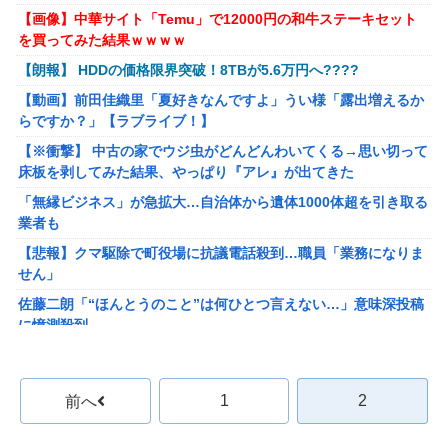
しまった模様
『マリオカートワールド』はどうすればよかったのか…
【画像】中華サイト「Temu」で12000円の和牛ステーキセット
【画像あり】転売屋の娘「ママー！ちいかわのシール貼ったよ
YU-JO IS EIEN !!
を買ってみた結果ｗｗｗｗ
ー！」親「！！！！！！」
【動画】前田佳織里「夏好きなんですよ」うい様「露出増えるか
【朗報】 HDDの価格限界突破！8TBが5.6万円へ????
【画像あり】3000円で「この肉塊」が食べられる家系ラーメン店
らですか？」【ラブライブ！】
【動画】前田佳織里「夏好きなんですよ」うい様「露出増えるか
ｗｗｗｗｗ
劇場版「Fate/stay night HF」10月14日より上映決定＆最新キー
らですか？」【ラブライブ！】
外国人「ドイツと日本、あらゆる面を比較したらどっちが上な
ビジュアル公開！ワカメがライバルっぽくて格好いいぞ―！
【※衝撃】 中古の家でウジ虫がどんどんわいてくる→思い切って
の？」
世界征服ッ！やる夫博士とBBちゃん
床板を剥してみた結果、やっぱり『アレ』が出てきた
【画像】靴屋の女子店員さん、お尻の割れ目ががっつり出てしま
GMはデスゲームを攻略してもらいたい―被害者たちの頭脳戦―
「無縁ビジネス」が急拡大…自治体から遺体1000体超を引き取る
うｗｗｗｗｗｗｗ
第157話後編
業者も
これが中国人富裕層のポテチの食べ方らしい
【ななし】くくたそ、野獣の日に企業勢VTuberとして「野獣先輩
【悲報】クマ駆除で町役場に抗議電話殺到…職員「業務になりま
「無縁ビジネス」が急拡大…自治体から遺体1000体超を引き取る
ダンス」を踊る「明日事務所やめる人みたいなノリ」
せん」
業者も
PCパーツ高すぎて自作する人減ってるよな
佐藤二朗「“ほんとうのこと”は何ひとつ言えない…」意味深投稿
【悲報】クマ駆除で町役場に抗議電話殺到…職員「業務になりま
に憶測殺到
【にじ甲2026】パワヒは打率は下がるから当たり引かないとブレ
せん」
ーキすぎる
【終了？】高市フィーバー、一転して”高市ショック”へ…支持率
佐藤二朗「“ほんとうのこと”は何ひとつ言えない…」意味深投稿
も市場も急降下ｗｗｗｗｗｗｗｗ
【TOUGH2】37話感想 灘の同門対決は、さっそくオカルト技に
に憶測殺到
1
2
前へ
展開…！？
ゲーム開発者「ゲーム内に読み物を作ってもユーザーの95割は読
【朗報】ハンターハンター最新話、ベンジャミンが覚醒して主人
まずに無視してる」
アークザラッドの地名の由来を埋めていくスレ
公になるwwwwwwwwwww