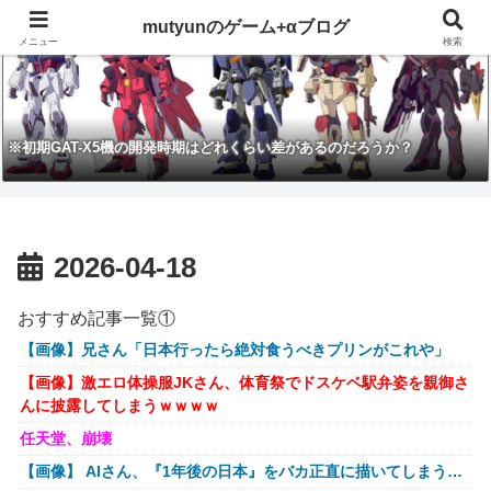
mutyunのゲーム+αブログ
メニュー
検索
※初期GAT-X5機の開発時期はどれくらい差があるのだろうか？
2026-04-18
おすすめ記事一覧①
【画像】兄さん「日本行ったら絶対食うべきプリンがこれや」
【画像】激エロ体操服JKさん、体育祭でドスケベ駅弁姿を親御さ
んに披露してしまうｗｗｗｗ
任天堂、崩壊
【画像】 AIさん、『1年後の日本』をバカ正直に描いてしまう…