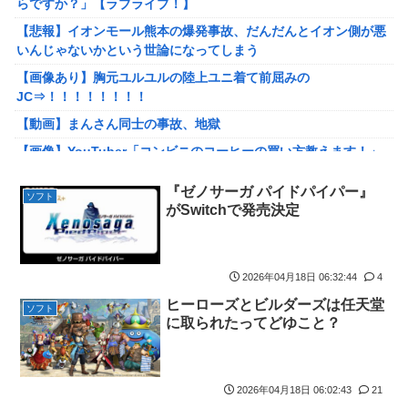
【朗報】ハンターハンター最新話、ベンジャミンが覚醒して主人
らですか？」【ラブライブ！】
公になるwwwwwwwwwww
【悲報】イオンモール熊本の爆発事故、だんだんとイオン側が悪
【悲報】アイドル、とんでもない事実がSNSで拡散→運営が声明
いんじゃないかという世論になってしまう
を発表ｗｗｗｗ
【画像あり】胸元ユルユルの陸上ユニ着て前屈みの
データセンターさん、毎日原爆並みの熱を放出している模様
JC⇒！！！！！！！！
四皇ルフィさん、「ワンピース」最新話で『邪魔なガキ』扱いさ
【動画】まんさん同士の事故、地獄
れてブチギレてしまうｗｗｗｗ【1190話】
【画像】YouTuber「コンビニのコーヒーの買い方教えます！」
【ウマ娘】褒め方はそれぞれ
→3日でとんでもない再生数を叩き出すｗｗｗｗ
『ゼノサーガ パイドパイパー』
【Money1】 韓国「信用赦免を何回やっても、何回やっても」⇒
【悲報】映画『ブルーロック』さん、大コケ
ソフト
がSwitchで発売決定
257万人赦免したのに60万人がまた延滞者に転落！
【悲報】 台風15号さん、意味わからんルートで日本上陸へ
【艦これ】E3-4毎回どこかが噛み合わないでち
【悲報】AIにジム予約を依頼した結果、予約システムをハックし
逃げ上手の若君 第16話 感想：絶体絶命の若様のピンチに駆けつ
先客を削除し数カ月先まで予約😰
2026年04月18日 06:32:44
4
ける信濃仮面！
【動画】大食い系女子、「ふえるワカメ」を大量に食べる実験を
ヒーローズとビルダーズは任天堂
ソフト
三山賀子アナ 巨乳くっきり！！【GIF動画あり】
した結果ｗｗｗｗ
に取られたってどゆこと？
【艦これ】リアイベコラボって良いよね・・・
テレ東の女子アナさん、たっぷりお尻とお乳を隠しきれない
【ガンダム00】マスラオとスサノオって色が違うだけ？
【芸能】佐藤二朗、胸中吐露「“ほんとうのこと”を僕の口からは
2026年04月18日 06:02:43
21
何ひとつ言えなくて… 言葉にできぬ悔しさを日々感じておりま
海外「日本人はなんて気高いんだ！」 英高級紙も驚愕した極限の