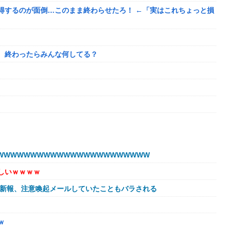
得するのが面倒…このまま終わらせたろ！ ←「実はこれちょっと損
、終わったらみんな何してる？
目的
WWWWWWWWWWWWWWWWWWWWWW
われたんやがこれワイ詰みか？？？？？？？
しいｗｗｗｗ
球新報、注意喚起メールしていたこともバラされる
に避難所にベッドが搬入されてしまった結果……
←これ
ｗ
年以降で最高に 日本人の韓国好感度は35.3％