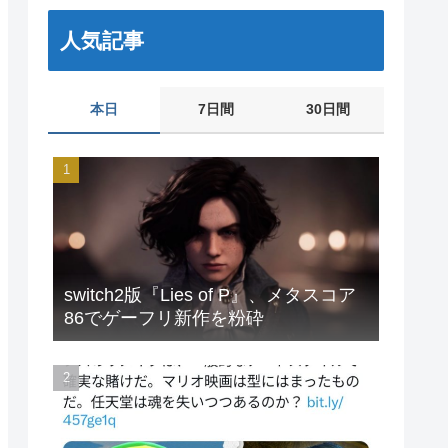
人気記事
本日
7日間
30日間
switch2版『Lies of P』、メタスコア
86でゲーフリ新作を粉砕