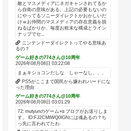
敵とマスメディアにネガキャンされてるか
ら自衛の意味がある。上記の必要もないの
にやってるソニーダイレクトがおかしいだ
けｗお仲間のマスメディアの存在意義を損
ねるばかりか、毎度お粗末な構成とライン
ナップでセ...
ニンテンドーダイレクトってやる意味あ
るの？
ゲーム好きの774さん@10周年
2026年08月08日 03:22:08
まぁキショコンだしな しゃーなし、、、
PS5がここまで国民から嫌われハードにな
った理由
ゲーム好きの774さん@10周年
2026年08月08日 03:01:29
72: mutyunのゲーム+α ブログがお送りしま
す。 ID:FJ2CMtWQ0IGNには魂あるの？ち
っ先に言われてたわ