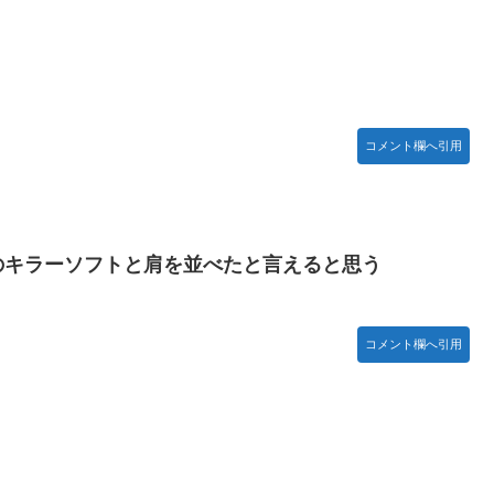
故(ﾟoﾟ)
！
ライズフィギュア【彩色原型公開】
コメント欄へ引用
ネタ「創刻のファイアホイール」+埋めネタ「ファイアホイールTCG・
しんぴのビスチェ」可愛い！そしてメドローアやギガバーストきたー！
chのキラーソフトと肩を並べたと言えると思う
といけなかった理由ってガチでなに？とりあえすだせばいいやん
コメント欄へ引用
を粉砕
がある。←「おデジ以外味付けが濃いな…」
ください」→「これはすごいわ」「こういうのを見ると日本人は何
である」