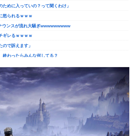
のために入っていの？って聞くわけ」
かしい。大会の真っただ中にコンセプトが変わるほどの調整、大会
に怒られるｗｗｗ
した「避難所」がこちらｗｗｗｗ
ウンスが流れ大騒ぎwwwwwwwww
理。普通の家庭を築きたい。普通の子育てをしたい。」
チギレるｗｗｗｗ
ない方がいい」ﾄﾞﾝｯ！
たので訴えます」
ｗｗｗ
、終わったらみんな何してる？
よね
た？」 第29話
入が正式決定 鎌田大地とチームメイトに
の判決→当時17歳少年に「懲役30年」の判決
像どーん)
コントになってる……」と衝撃を受ける人が続出中
に怒られるｗｗｗ
れる
の？
してしまい大炎上ｗ