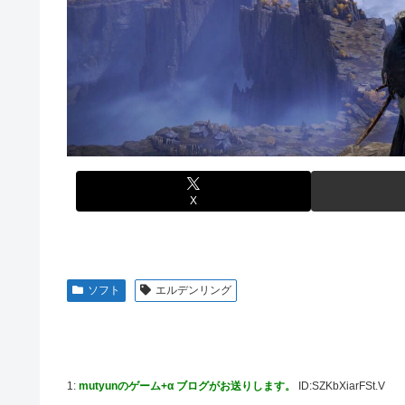
【悲報】元ジャンポケ斉藤の被害女性「事件で知名度を上げ
【衝撃】ジャンポケ斉藤の被害女性「バウムクーヘン売った
じた」
てさ…
白戸ゆめのアナ セクシーニットのノースリーブ巨乳！！【
海外「全部日本の真似だったのか…」 日本の普通のテレビ
【ウマ娘】海外トレによるライトハローさんとの最高の夜
【悲報】ロシア、じわじわと逝き始める
【画像】70年代の漫画、あまりにも時代を先取りしすぎて
【動画】ロシア軍のドローンをネット発射装置で撃墜する
【動画】地震発生時の熊本総合病院の手術室の様子が(((ﾟДﾟ)
首相官邸、高市首相の熊本訪問の感動BGM付きムービー
【艦これ】これがラ級ちゃんの水着modeか・・・！
X
【朗報】ワンピースのミホークとビスタさん、遥かにミホ
【ウマ娘】セイちゃんの攻撃力を見よ！！！
【悲報】「HUNTER×HUNTER」のビヨンド=ネテロさ
ソフト
エルデンリング
【動画】地震発生時の熊本総合病院の手術室の様子が(((ﾟДﾟ)
亡き叔母の遺書「実は17年前に従兄弟と赤ちゃんを交換
迎えて婚約者呆然←家族の絆が深すぎて修羅場にならんか
高配当をうたった「みんなで大家さん」→実態は2881億
1:
mutyunのゲーム+α ブログがお送りします。
ID:SZKbXiarFSt.V