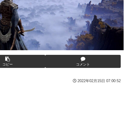
てバウムクーヘン売ったりTikTokライブしてて悔しさと怒りを感
りTikTokライブしててムカついたから示談しなかった」←コレっ
GIF動画あり】
番組が最新SNSの数十年先を行っていたと話題に
いたｗｗｗｗ
ウクライナ。
))
を投稿「全部が全部ありがたかったです」
コピー
コメント
ークの方が格上だったｗｗｗ
2022年02月15日 07:00:52
ん、何か思ってた奴と違う・・・
))
した」全員で家族会議を開いた結果、拍子抜けするほど〇〇な展開を
った
円の債務超過