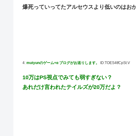
爆死っていってたアルセウスより低いのはお
初見で「勝てるわけないやろくそったれ…」って思ったゲ
日向坂46・18thシングル発売決定！
｢乃木坂あそぶだけ 1万円で遊ぼう！｣ 後編公開！！！【乃
【悲報】アイドルが歌下手な理由
【海外の反応】海外「日本資本が入った瞬間、魔法がかか
りとたまごサンドが食べられるなんて……」
4:
mutyunのゲーム+α ブログがお送りします。
ID:TOES4tfCpSt.V
10/29の｢MTV VMAJ 2026｣に出演決定！！！【乃木坂46
青葉坂46、まもなく正式発表か
10万はPS視点でみても弱すぎない？
【AIグラビア】おしっこをしている女の子のAIエロ画像まとめ
あれだけ言われたテイルズが20万だよ？