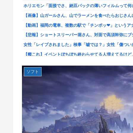
ホリエモン「面接でさ、納豆パックの薄いフィルムって何
【スト6】竹内ジョン選手「どう考えても調整の時期がお
が終わった後は微調整。趣旨が一貫してない」
【画像】山ガールさん、山でラーメンを食べたらおじさん
【画像】台湾とフランス、地震発生から6時間以内に設置
【動画】福岡の電車、複数の駅で「チンポッ❤」というアナ
【悲報】息子がみいちゃんのママ、限界を迎える「もう無
【悲報】ショートスリーパー堀さん、対面で高須幹弥にブ
【悲報】エアコン業者、正論「エアコンスプレーなんて使わ
女性「レイプされました」検事「嘘では？」女性「傷つい
【胸糞】Zクソガキ、おばあちゃんをいじめて炎上するｗ
【艦これ】イベントぼちぼち終わらせてる人増えてるけど
【艦これ】 なんか今回はE5は甲で当然みたいな流れある
【艦これ】デイス 他
やる夫「催眠アプリを手に入れたんだけど……これ必要だっ
ソフト
【艦これ】けーかいじん 他
【動画】手術中に熊本地震直撃やばすぎる
日本代表DF冨安健洋の英プレミア・クリスタルパレス加
江別大学生暴行ﾀﾋ″主犯格″の川口侑斗被告に「無期懲役」
日向坂OGの最新ランジェリー、もうエグいだろ・・・(画
ジャンポケ斎藤と代理人のやりとり、「地獄すぎて完全に
【画像】山ガールさん、山でラーメンを食べたらおじさん
シャウエッセン公式、またこういうのでいい丼をポスト
富士登山ツアー中に64歳男性死亡 8合目付近で意識失う
もしも日本全土がRPG化したらを考えるスレ
【GIF動画】宮城の可愛すぎるチアさん、甲子園で発見さ
【艦これ】E3-4のラスダンは航空優勢は取るの？取らない
秋田県職員さん、会見をバスローブ＆喫煙スタイルで対応