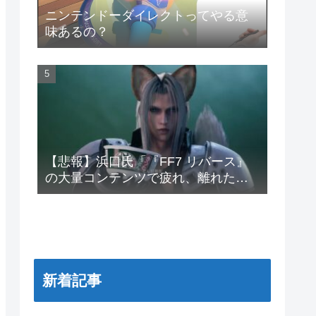
ニンテンドーダイレクトってやる意
味あるの？
【悲報】浜口氏「『FF7 リバース』
の大量コンテンツで疲れ、離れたプ
レイヤーいた」
新着記事