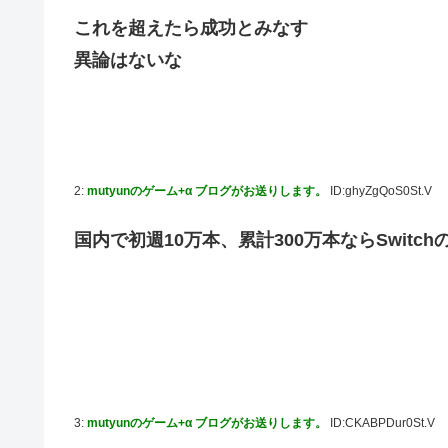
【動画】高速道路を走行中の車からリアガラスが飛んでくる事
これを超えたら成功とみなす
「ドラゴンボール」新作TVアニメが7月から放送されるぞ
異論はないな
【デレマス】 810プロエアコン騒動【ぷちかれシリーズ】
【〈物語〉シリーズ】 セガ「忍野忍」「斧乃木余接」プ
やる夫のダンジョン運営記183-雑談所ネタ118 懺悔小
その後」
「ドラクエ11」攻略感想(54/クリア後)マルティナの「
2:
mutyunのゲーム+α ブログがお送りします。
ID:ghyZgQoS0St.V
【デレマス】 和久井留美「夢を作って、いつか遊んで」
国内で初週10万本、累計300万本ならSwit
【謎】『ダーク路線のドラクエ12』を発売中止にしない
【デレマス】 紗南「アイドルに似合うポケモン？」
switch2版『Lies of P』、メタスコア86でゲーフリ新作
【ウマ娘】海外のファンアートからしか得られない栄養素
韓国人「熊本地震で見る日本の土木技術の完全勝利をご覧
か適当に作る感じがしない・・・」「あれがまさに経験値
3:
mutyunのゲーム+α ブログがお送りします。
ID:CKABPDur0St.V
キム・カッファン総合スレ