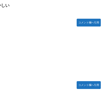
かしい
ームの敵ｗｗｗｗｗ
木坂46】
コメント欄へ引用
ったｗ」豪州のセブンイレブンが”日本化”して劇的進化！「おにぎ
】
【リアル調】 Part 3
コメント欄へ引用