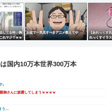
話してる時、胸
お盆で一気見すべきアニメ教えてや
【あれっくす氏
これマジ？ｗｗ
れっくすイラス
フィギュア【予
国内10万本世界300万本
や」
を親御さんに披露してしまうｗｗｗｗ
まう…