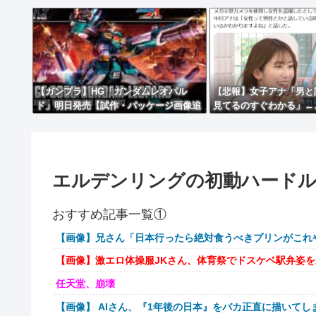
【ガンプラ】HG「ガンダムレオパル
【悲報】女子アナ「男と
ド」明日発売【試作・パッケージ画像追
見てるのすぐわかる」←
加】
ｗｗ
エルデンリングの初動ハードルは
おすすめ記事一覧①
【画像】兄さん「日本行ったら絶対食うべきプリンがこれ
【画像】激エロ体操服JKさん、体育祭でドスケベ駅弁姿
任天堂、崩壊
【画像】 AIさん、『1年後の日本』をバカ正直に描いてし