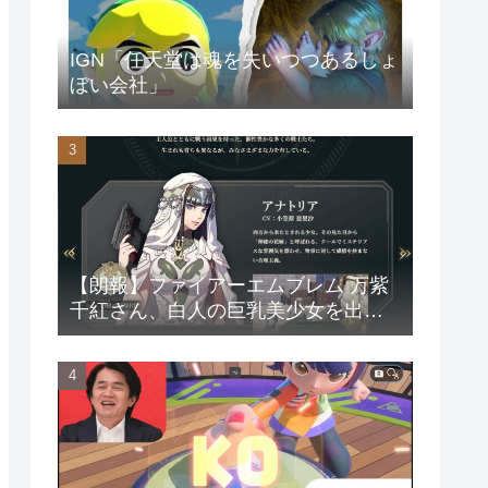
IGN「任天堂は魂を失いつつあるしょ
ぼい会社」
【朗報】ファイアーエムブレム 万紫
千紅さん、白人の巨乳美少女を出し
てしまうwww