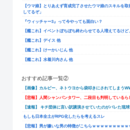
【ウマ娘】とりあえず育成完了させたウマ娘のスキルを取
してるぞ」
『ウィッチャー3』って今やっても面白い？
【艦これ】イベントぼちぼち終わらせてる人増えてるけど
【艦これ】デイス 他
【艦これ】けーかいじん 他
【艦これ】水着川内さん 他
洋服の青山、空調ウェアを発売ｗｗｗｗｗｗ
おすすめ記事一覧②
女「43億円注文して………キャンセルっと！」←こいつの
【画像】カルビー、ネトウヨから袋叩きにされてしまうWW
【驚愕】マチアプで会った外国人からまさかの『こう』言
【悲報】人間シャンパンタワー、二段目も判明しているら
【動画】手術中に熊本地震直撃やばすぎる
【速報】 キチ団体に言い訳講演させていたのがバレた琉
避難所にベッドがない！と文句たらたらだった左派、実際
もしも日本全土がRPG化したらを考えるスレ
『ドラクエの面白さのピークははがねのつるぎ買った時』
【悲報】男が嫌いな男の特徴がこちらｗｗｗｗｗｗｗｗｗ
【韓日共同調査】「日本に良い印象」の韓国人54.3％ 13