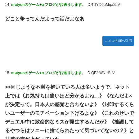
14:
mutyunのゲーム+α ブログがお送りします。
ID:4UYD0uMqaSt.V
どこと争ってんだよって話だよなあ
コメント欄へ引用
15:
mutyunのゲーム+α ブログがお送りします。
ID:QE/ifWNrrSt.V
>>同じような不満を抱いている人は多いようで、ネット
上では《お気持ちは痛いほど分かるよね…》《なんだよ×
が決定って。日本人の感覚と合わないよ》《封印するくら
いユーザーのモチベーション下げるよな》《これのせいで
デュエル中に致命的なミスが発生するんだが》《擁護して
るやつらはソニーに捨てられたって気づいてないの？》と