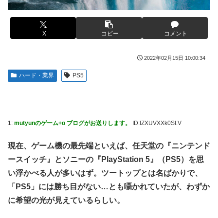
や？？？？？？
【虹ヶ咲】「夏はせつ泣き」がキャッチコピーの映画【ラブ
女芸人の吉住さん（36）メイクしたら普通に美人の部類だっ
ライブ！】
たと判明ｗｗｗｗｗｗｗｗｗ
X
コピー
コメント
フジテレビ「2026 FORMULA1 サマーブレイクSP」を明日
【衝撃】蓮舫「蓮舫だから叩いて良いという報道に向き合い
（8月9日）から12日間毎日放送へ
ます！」X民「高市だから叩いて良いをやってるのがお前だ
2022年02月15日 10:00:34
お前ら「日本も核武装汁！」←１万発の核弾頭どこに
ろ」←これ…w w
ハード・業界
PS5
海外「日本なんて行くんじゃなかった…」 日本を知ってし
韓国人「韓国が米韓通貨スワップ交渉に全力を注ぐべき理由
まったディズニー信者、帰国後『本家』に失望する事態に
がこちら‥日米との異例の共同介入によって記録的なウォ
ン・ドル為替の現実」
【画像】はいだしょうこ（47）「こんなオバサンでいい
の…？」
「斬撃を飛ばす」←ぶっちゃけ好き？嫌い？
1:
mutyunのゲーム+α ブログがお送りします。
ID:IZXUVXXk0St.V
【悲報】コメ卸大手さん、営業利益83％減 高値で買い込ん
【悲報】瀬戸環奈がスタイルよすぎて一般男性が隣に並ぶと
だ米が売れず「損切り祭り」開幕へ
チンチクリンに見えてしまう
現在、ゲーム機の最先端といえば、任天堂の『ニンテンド
【避難所】キッチンカー、から揚げや麺類提供 40代女性
女芸人の吉住さん（36）メイクしたら普通に美人の部類だっ
ースイッチ』とソニーの『PlayStation 5』（PS5）を思
「最高、パン中心の生活には飽き飽きしていて、野菜不足も
たと判明ｗｗｗｗｗｗｗｗｗ
い浮かべる人が多いはず。ツートップとは名ばかりで、
感じていた」→時事通信タイトル「パン...
大竹しのぶ「戦争放棄の国であり続けよう」←この投稿が話
「PS5」には勝ち目がない…とも囁かれていたが、わずか
ドワンゴ川上「みい山への『障害者への配慮が足りない』と
題に
に希望の光が見えているらしい。
いう批判は害悪。障害者に関わると損をするのは事実。」
【動画】タイのティパンコーン王子が日本人女性とデート