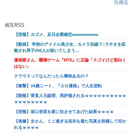
引用元
相互RSS
【悲報】カゴメ、反日企業確定wwwwwwww
【動画】 学校のアイドル美少女、カメラ目線フ○ラチオを拡
散され男子200人が抜いてしまう…
漫画家さん、覇権ゲーム『NTE』に正論「スゴイけど面白く
はない」
クラウドってなんだったら興味あるの？
【衝撃】34歳ニート、『エロ漫画』で人生逆転
【朗報】菅直人元総理、再評価されるｗｗｗｗｗｗｗｗｗｗ
ｗｗｗｗｗｗｗｗ
【悲報】坂口杏里を家に住ませてあげた結果ｗｗｗｗ
【画像】女さん、ミニ過ぎる浴衣を着た写真を投稿して叩か
れるｗｗｗｗ