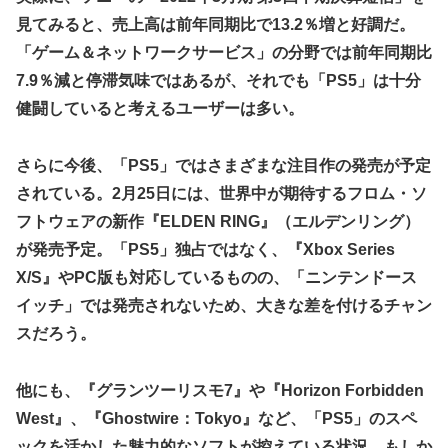
見てみると、売上高は前年同期比で13.2％増と好調だ。
【デレマス】 凛「なにこれ、蒼穹のファフナー？」モバ
P「資料だから見といてくれ」
「ゲーム＆ネットワークサービス」の分野では前年同期比
7.9％減と停滞気味ではあるが、それでも「PS5」は十分
ガキ「世界を救います」←飽きた。おっさんにしろ
健闘していると考えるユーザーは多い。
ラブライブ！の犬、だいたい老犬
【朗報】AKB48 ロッテとコラボ決定！！
さらに今後、「PS5」ではさまざまな注目作の発売が予定
【ウマ娘】コミケで配布予定だった非公式グッズ「オグリキ
されている。2月25日には、世界中が期待するフロム・ソ
ャップタマモクロスアクリル定規」意外(?)な落とし穴によ
フトウェアの新作『ELDEN RING』（エルデンリング）
り配布を撤回することに…
が発売予定。「PS5」独占ではなく、『Xbox Series
【にじさんじ】石神がミームを堪能しとる
X/S』やPC版も対応しているものの、「ニンテンドース
ドラマー兼編曲家「ハロプロのいう『16ビートを刻む』って
イッチ」では発売されないため、大きな差を付けるチャン
16ビートじゃなくて8ビートのウラ(アップビート)を意識す
る意味なのでは？」
スだろう。
韓国人「韓国サッカー協会の性接待報道、海外でも大騒ぎ
に・・・2002年W杯4強の記録取り消しの声も」→「マジで
他にも、『グランツーリスモ7』や『Horizon Forbidden
国の恥だ」「2002年まで疑う価値がある」「国民や国が築
West』、『Ghostwire：Tokyo』など、「PS5」のスペ
いた国格をサッカー選手が足で蹴り飛ばすね」
ックを活かした魅力的なソフトが控えている状況。もしか