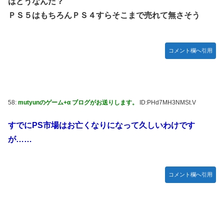
はどうなんだ？
ＰＳ５はもちろんＰＳ４すらそこまで売れて無さそう
コメント欄へ引用
58:
mutyunのゲーム+α ブログがお送りします。
ID:PHd7MH3NMSt.V
すでにPS市場はお亡くなりになって久しいわけです
が……
コメント欄へ引用