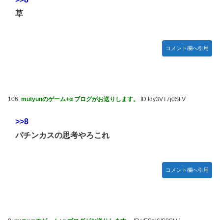
草
コメント欄へ引用
106:
mutyunのゲーム+α ブログがお送りします。
ID:tdy3VT7j0St.V
>>8
パチンカスの思考やろこれ
コメント欄へ引用