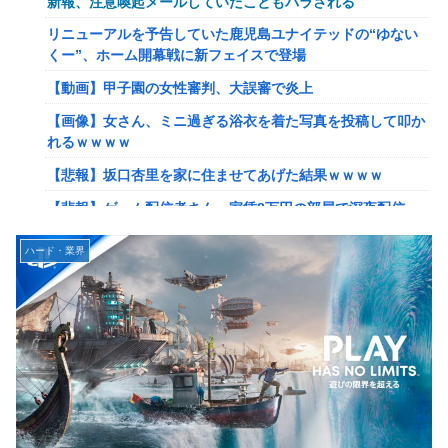
新報、注意喚起メールしていたこともバラされる
てクソだわ！
リニューアルを予告していた鹿児島ユナイテッドの“ゆない
【艦これ】ひみつの通り道 他
くー”、ホーム開幕戦に新フェイスで登場
【艦これ】ナマケモノアガノウサギ 他
【動画】甲子園の女性審判、大誤審で炎上
【艦これ】競泳水着いんのかよ
【画像】女さん、ミニ過ぎる浴衣を着た写真を投稿して叩か
日産e-power、無給油で1980km走行しギネス記録を達成！
れるｗｗｗｗ
→山頂から下ってるだけでした…
【悲報】坂口杏里を家に住ませてあげた結果ｗｗｗｗ
イーロン・マスク「中国のロボットはデタラメで遠隔操作し
【悲報】ゲーム配信者さん、家賃8万円の部屋で深夜配信→
てるだけ」
管理会社から厳重注意されてお気持ち表明ｗｗｗ
【速報】北海道江別大学生殺人事件、主犯格の川口被告(19)
ハード・業界
【速報】ひろゆき、離婚wwwwww
に無期懲役の判決←これ、妥当だと思う？？？？？？
【放送事故】フジテレビ、女子大生を大量投入して闇深エロ
【悲報】女さん、歩行者を轢いた挙句、道路に倒れてどえら
番組ｗｗｗｗ
いことになってしまうw w w w w w w
【艦これ】でもイベントのたびに思うんだ 空母機動部隊っ
海外「日本は戦勝国なんだよ」 戦後の日本人の特別な生き
てクソだわ！
様に各国から称賛の声
【艦これ】ひみつの通り道 他
【画像】居酒屋さん、6人で長居して会計4939円しか使わな
い客にお気持ち表明してしまう←コレどっちが悪いん
【艦これ】ナマケモノアガノウサギ 他