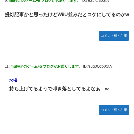
9:
mutyunのゲーム+α ブログがお送りします。
ID:yESpl6/S0St.V
提灯記事かと思ったけどWiiU並みだとコケにしてるのかw
コメント欄へ引用
11:
mutyunのゲーム+α ブログがお送りします。
ID:/eug3Qqo0St.V
>>9
持ち上げてるようで叩き落としてるよなぁ…w
コメント欄へ引用