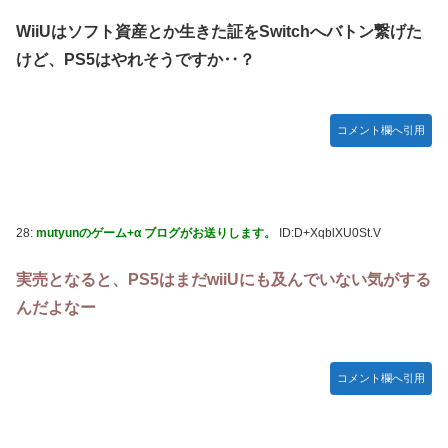
WiiUはソフト資産とか生きた証をSwitchへバトン繋げた
けど、PS5はやれそうですか‥？
コメント欄へ引用
28:
mutyunのゲーム+α ブログがお送りします。
ID:D+XqblXU0St.V
実売となると、PS5はまだwiiUにも及んでいない気がする
んだよなー
コメント欄へ引用