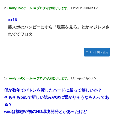
23:
mutyunのゲーム+α ブログがお送りします。
ID:SsOhPu8R0St.V
>>16
芸スポのバンピーにすら「現実を見ろ」とかマジレスさ
れててワロタ
コメント欄へ引用
17:
mutyunのゲーム+α ブログがお送りします。
ID:gkqafCHp0St.V
僅か数年でバトンを渡したハードに勝って嬉しいか？
そもそもps5で新しい試みや次に繋がりそうなもんってあ
る？
wiiuは構想や初のHD環境開発とかあったけど