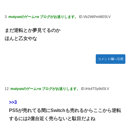
3:
mutyunのゲーム+α ブログがお送りします。
ID:Vb2WiPmW0St.V
まだ逆転とか夢見てるのか
ほんと乙女やな
コメント欄へ引用
12:
mutyunのゲーム+α ブログがお送りします。
ID:iHx4TSy9dSt.V
>>3
PS5が売れてる間にSwitchも売れるからここから逆転
するには2億台近く売らないと駄目だよね