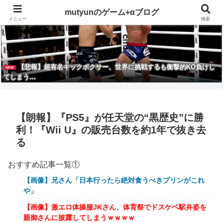
mutyunのゲーム+αブログ
メニュー
検索
【悲報】超有名キックボクサー、世界に挑戦するも衝撃的KO負けし
NEW
てしまう…
【朗報】『PS5』が任天堂の“黒歴史”に勝
利！『Wii U』の販売台数を約1年で抜き去
る
おすすめ記事一覧①
【画像】兄さん「日本行ったら絶対食うべきプリンがこれ
や」
【画像】激エロ体操服JKさん、体育祭でドスケベ駅弁姿を
親御さんに披露してしまうｗｗｗｗ