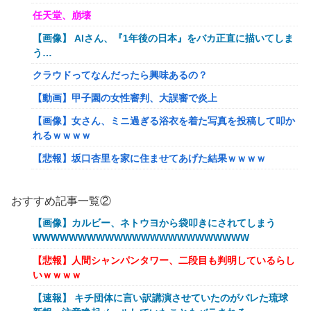
任天堂、崩壊
【画像】 AIさん、『1年後の日本』をバカ正直に描いてしま
う…
クラウドってなんだったら興味あるの？
【動画】甲子園の女性審判、大誤審で炎上
【画像】女さん、ミニ過ぎる浴衣を着た写真を投稿して叩か
れるｗｗｗｗ
【悲報】坂口杏里を家に住ませてあげた結果ｗｗｗｗ
【朗報】Vtuber界、新たなる『弱男の姫』が爆誕ｗｗｗｗ
ｗｗｗｗｗｗｗ
おすすめ記事一覧②
「FF10の名シーン」←思い浮かべたもの
【画像】カルビー、ネトウヨから袋叩きにされてしまう
WWWWWWWWWWWWWWWWWWWWWWWW
【ｗ】物凄くカワイイ子猫の取っ組み合い！
【悲報】人間シャンパンタワー、二段目も判明しているらし
【悲報】オーケストラ演奏家「ゲーム音楽をやらないと儲か
いｗｗｗｗ
らなくなった。本当にイライラする😡」
【速報】 キチ団体に言い訳講演させていたのがバレた琉球
【艦これ】でもイベントのたびに思うんだ 空母機動部隊っ