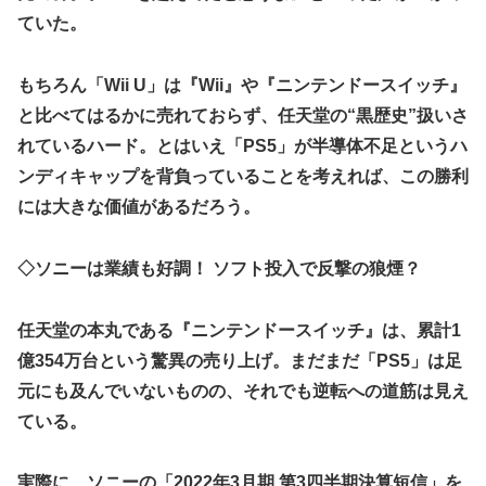
【ウマ娘】セイちゃんの攻撃力を見よ！！！
ていた。
LIAR GAME -ライアーゲーム- 第17話 感想：秋山さんの逆
転の策がバレちゃった！
もちろん「Wii U」は『Wii』や『ニンテンドースイッチ』
FF4とかいうカッコいい竜騎士が活躍するゲーム最高だよな
と比べてはるかに売れておらず、任天堂の“黒歴史”扱いさ
【スターウォーズ】グローグーってすごい人気あるんだな…
れているハード。とはいえ「PS5」が半導体不足というハ
ンディキャップを背負っていることを考えれば、この勝利
【画像】 YouTubeコメント欄、キレッキレ
には大きな価値があるだろう。
【デレマス】 仮面ライダーバロンＰ第２話「蒼翼の乙女」
【速報】 ひろゆき、離婚ｗｗｗｗｗｗ
◇ソニーは業績も好調！ ソフト投入で反撃の狼煙？
やる夫のダンジョン運営記183-雑談所ネタ118 懺悔小ネタ
「創刻のファイアホイール」+埋めネタ「ファイアホイール
TCG・その後」
任天堂の本丸である『ニンテンドースイッチ』は、累計1
億354万台という驚異の売り上げ。まだまだ「PS5」は足
『マリオカートワールド』はどうすればよかったのか…
元にも及んでいないものの、それでも逆転への道筋は見え
やる夫「催眠アプリを手に入れたんだけど……これ必要だっ
ている。
た？」 第29話
【ガンダムＷ】あのメンツのなかでは比較的常識のあるほう
なのがデュオだよね
実際に、ソニーの「2022年3月期 第3四半期決算短信」を