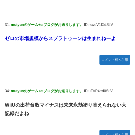
31:
mutyunのゲーム+α ブログがお送りします。
ID:rsweV1IXdSt.V
ゼロの市場規模からスプラトゥーンは生まれねーよ
コメント欄へ引用
34:
mutyunのゲーム+α ブログがお送りします。
ID:uFVP4erl0St.V
WiiUの出荷台数マイナスは未来永劫塗り替えられない大
記録だよね
コメント欄へ引用