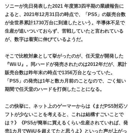
【九州名物】鶏刺し食べた医師、全身麻痺へ…「死んだほう
か？
ソニーが先日発表した2021 年度第3四半期の業績報告に
が良かったと思っていた」
「ドラクエ11」攻略感想(54/クリア後)マルティナの「しん
よると、2021年12月31日の時点で、「PS5」の販売台数
野田昇吾、初の準優進出目前も「一回希望」で賞典除外
ぴのビスチェ」可愛い！そしてメドローアやギガバーストき
が全世界累計1730万台に到達したという。半導体不足で
たー！
高市政権に媚びて偏向報道まみれの産経新聞、コスト上昇に
生産が追いついておらず、苦戦していたと言われている
耐えられず東北6県撤退を発表
私の彼に裏表がなさすぎる 第3話
が、数字は着実に伸びているようだ。
【虹ヶ咲】「夏はせつ泣き」がキャッチコピーの映画【ラブ
ライブ！】
そこで比較対象として挙がったのが、任天堂が開発した
【ウマ娘】ウマ娘バストTOP20
『Wii U』。同ハードが発売されたのは2012年だが、累計
【悲報】ハンターハンター連載再開の様子、全くないｗｗｗ
販売台数は昨年末の時点で1356万台となっていた。
ｗｗｗｗｗｗｗｗｗｗ
「PS5」の発売は1年と数カ月前のことなので、ごく短い
【日向坂46】Zepp Osaka、客席が想像以上にヤバい…
期間で任天堂のハードを打倒したことになる。
【艦これ】今回ソ連艦てまたユーロの仲間入りしとんのか
【速報】とある魔術の禁書目録、最新刊でヒロイン戦争決着
この快挙に、ネット上のゲーマーからは《まだPS5対応ソ
wwwwwwwwwwwww
フトが少ないことを考えると、これは結構すごいことで
海外「日本なんて行くんじゃなかった…」 日本を知ってし
は？》《PS5が簡単に買えるくらい生産されていれば、発
まったディズニー信者、帰国後『本家』に失望する事態に
売1カ月でWiiUを超えてたと思うよ》といった声が上がっ