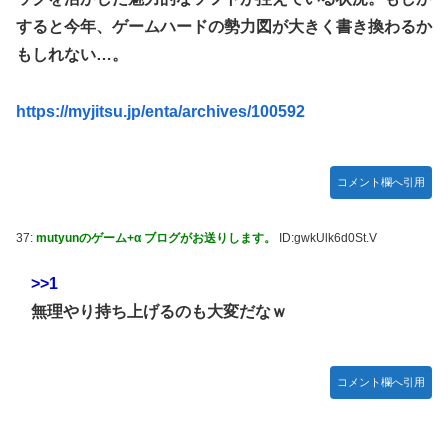
熊本県知事の要請をガン無視したTBS、避難所に取材班が押
すると今年、ゲームハードの勢力図が大きく書き換わるか
し入ってプライバシーに全く配慮しない報道を……
もしれない…。
【セクシー】人気美人声優、太ももチラリｗｗｗｗｗｗｗｗ
ｗｗｗｗｗｗｗｗｗｗｗｗｗｗｗｗ
https://myjitsu.jp/enta/archives/100592
「私達が原爆ドーム前をあけ渡せば核戦争が始まってしま
う」と訴える市民団体、それを聞いた被爆3世の人が……
池田瑛紗ちゃんが｢真珠の耳飾りの少女｣の魅力を語る！！！
コメント欄へ引用
【乃木坂46】
【朗報】山﨑愛生「けんぱなぱっぱぱん！」←
37:
mutyunのゲーム+α ブログがお送りします。
ID:gwkUlk6d0St.V
>>1
無理やり持ち上げるのも大変だなｗ
コメント欄へ引用