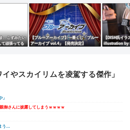
ま、こずみたい
【ブルーアーカイブ】一番くじ「ブルー
【DISH氏イラスト
して頑張ってる
アーカイブ vol.4」【発売決定】
illustratio
ア【予約開始】
レワイやスカイリムを凌駕する傑作」
や」
を親御さんに披露してしまうｗｗｗｗ
まう…