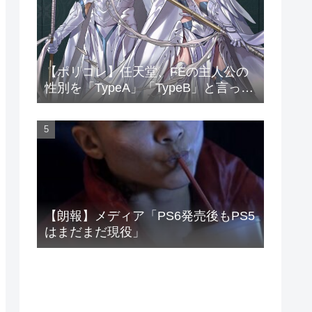
【ポリコレ】任天堂、FEの主人公の
性別を「TypeA」「TypeB」と言って
しまう…
【朗報】メディア「PS6発売後もPS5
はまだまだ現役」