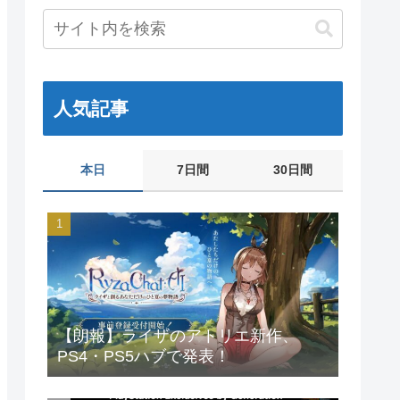
人気記事
本日
7日間
30日間
【朗報】ライザのアトリエ新作、
PS4・PS5ハブで発表！