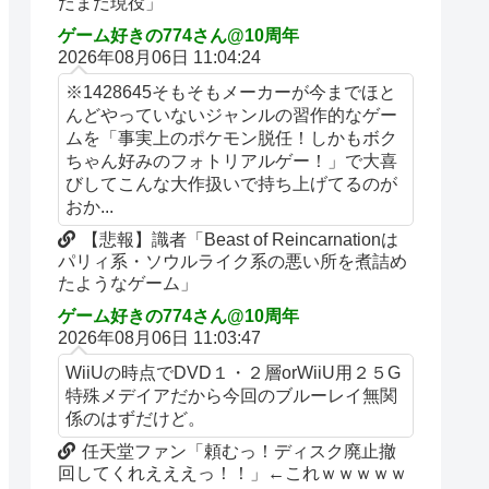
だまだ現役」
ゲーム好きの774さん@10周年
2026年08月06日 11:04:24
※1428645そもそもメーカーが今までほと
んどやっていないジャンルの習作的なゲー
ムを「事実上のポケモン脱任！しかもボク
ちゃん好みのフォトリアルゲー！」で大喜
びしてこんな大作扱いで持ち上げてるのが
おか...
【悲報】識者「Beast of Reincarnationは
パリィ系・ソウルライク系の悪い所を煮詰め
たようなゲーム」
ゲーム好きの774さん@10周年
2026年08月06日 11:03:47
WiiUの時点でDVD１・２層orWiiU用２５G
特殊メデイアだから今回のブルーレイ無関
係のはずだけど。
任天堂ファン「頼むっ！ディスク廃止撤
回してくれえええっ！！」←これｗｗｗｗｗ