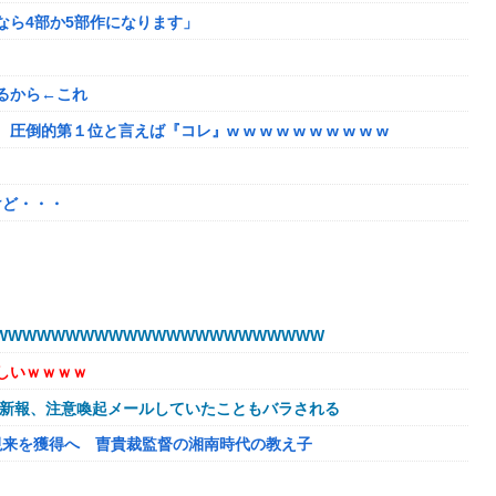
るなら4部か5部作になります」
るから←これ
第１位と言えば『コレ』w w w w w w w w w w
けど・・・
販売する
たちびっ子集団が世界をメロメロに
WWWWWWWWWWWWWWWWWWWWWW
始める
しいｗｗｗｗ
的暴言を吐く会社男たち！裏で告発した結果、部署解体＆異動で減
球新報、注意喚起メールしていたこともバラされる
欠如してる
視来を獲得へ 曺貴裁監督の湘南時代の教え子
トで見るな！」と絡まれた→「Netflixですが…？」と返したら
くんな