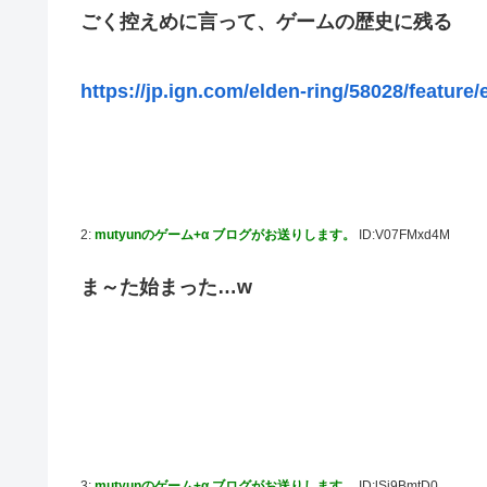
ごく控えめに言って、ゲームの歴史に残る
【艦これ】今回のかわいい大賞は決まった
【艦これ】ジャージ鹿島 他
https://jp.ign.com/elden-ring/58028/feature/
PS4「アイマススターリットシーズン」最新PV「新曲:夏の
連合のモルモット部隊の部隊長になりました 第42話
【HUNTER×HUNTER】センリツが本気を出せば、BW
【朗報】 任天堂、microSD Expressを普及させてしまう
2:
mutyunのゲーム+α ブログがお送りします。
ID:V07FMxd4M
【デレマス】 橘ありす「あなたの瞳には」
ヴィクターはエインフェリアを集めるようです 第75話
ま～た始まった…w
お前らが思うバカゲーて何？
『ゼルダの伝説BotW』が出て10年になろうとしてるけ
成人向けゲーム『ヤリステ メスブター』開発者絶望、銀行
義務あり
【画像】泉「セラス！開けてくれ！セラァス!!」【ラブラ
内閣広報官「高市総理が避難所を３分しか視察しなかったな
3:
mutyunのゲーム+α ブログがお送りします。
ID:lSi9BmtD0