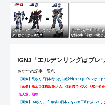
ライトニングバスターの「ライトニン
【ラブライブ！】ういさ
グ」はどこから来た？
な悩み事「今は105期と
から…」【蓮ノ空】
IGNJ「エルデンリングはブ
おすすめ記事一覧①
【画像】兄さん「日本行ったら絶対食うべきプリンがこれ
【画像】激エロ体操服JKさん、体育祭でドスケベ駅弁姿
任天堂、崩壊
【画像】 AIさん、『1年後の日本』をバカ正直に描いてし