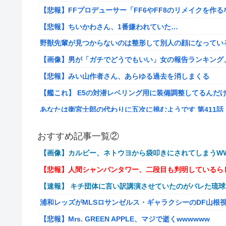
【悲報】FFプロデューサー「FF6やFF8のリメイクを作
【悲報】ちいかわさん、1番嫌われていた…
野獣先輩が見つからないのは整形して別人の顔になってい
【画像】男が「ガチでどうでもいい」女の報告ランキング、圧倒的
【悲報】みい山作者さん、あらゆる過去を消しまくる
【艦これ】 E5の対潜レベリング用に装備調整してるんだ
あなたは衛宮士郎の代わりに五次に挑むようです 第411話
【悲報】バンダイ、とんでもないガシャポンを1500円で
おすすめ記事一覧②
海外「世界で日本を死守するぞ！」 日本の消防署を訪れ
【画像】カルビー、ネトウヨから袋叩きにされてしまうWW
【悲報】若者「転勤とか無理」→企業、ついに制度を変え
【悲報】人間シャンパンタワー、二段目も判明しているら
病気でウィッグと知った途端、女性社員を無視＆最低の性
【速報】 キチ団体に言い訳講演させていたのがバレた琉
給の地獄を見ることにｗｗ←人として最低限の倫理観すら
浦和レッズがMLSロサンゼルス・ギャラクシーのDF山根
通学電車でイキリオタク3人組にイヤホン抜かれて「違法サイ
キョドって別車両へ逃走…20代にもなって群れてイキって
【悲報】Mrs. GREEN APPLE、マジで逝くwwwwww