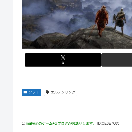
刈川くるみアナ ノースリーブの巨乳！！
【艦これ】酔って妹に絡むアブルッツィ 他
【艦これ】ジャージ鹿島 他
【艦これ】今回のかわいい大賞は決まった
堀江由衣(49)がまだ誰のものでもないという現実ｗｗｗｗ
パチンコ代を稼ぐ為に白タクやってた82歳のおじいちゃ
【画像】みい山作者、結構ヤバい事態になる。とんでもな
実際のところ中国って日本をどうしたいんやろな？
【ウマ娘】なんだかんだ人はダイワスカーレットに帰って
体調不良で休んでパチンコ通ってたら、数十日単位の証拠
「X-Men ’97」シーズン２ ８話 感想まとめ
内閣広報官「高市総理が避難所を３分しか視察しなかったな
【ウマ娘】ライトオはこういう事言う
X
「サカモトデイズ」最新話、ついに新旧ORDERが集結し
【ガンプラ再販】 HG「ジェスタ (シェザール隊仕様 A班装
始】
ソフト
エルデンリング
【アイマス】 アイドル達が雑談してるだけ【モバマス】
【朗報】メディア「PS6発売後もPS5はまだまだ現役」
【艦これ】みんなもう終わってそうだから聞くんだけど E
るとアホほど時間かかる？
1:
mutyunのゲーム+α ブログがお送りします。
ID:OE0E7Qt/d
【艦これ】酔って妹に絡むアブルッツィ 他