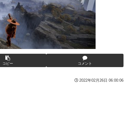
んが逮捕される 逮捕の数日前に釈放されたばかりなのに即再犯
い人物との打ち合わせを自白していた
くる
写真撮られて会社クビになった
んてデマ！50分いたぞ😡」 →しかし事実上の視察は数分で正解
コピー
コメント
、坂本スラーと総力戦に突入！！！
備)」「ジェスタ (シェザール隊仕様 B&C班装備)」【11時予約開
2022年02月26日 06:00:06
3-2ってサブの穴が空いてないダイハツ駆逐並べて 高速＋とかして