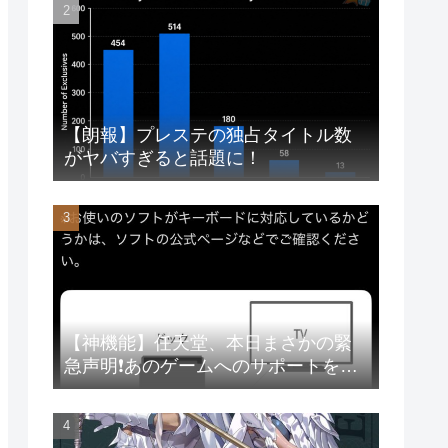
【朗報】プレステの独占タイトル数
がヤバすぎると話題に！
【神機能】任天堂、本日まさかの緊
急声明❗あのゲームへのサポートを徹
底