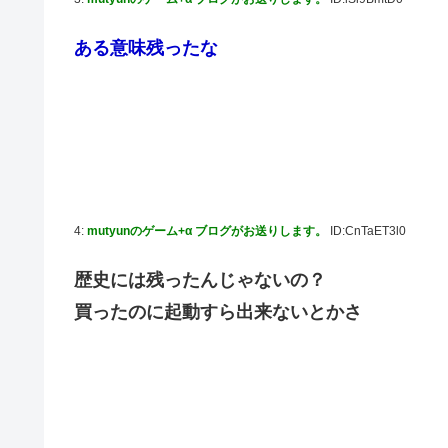
除霊ゲームさん、泣く泣くクソアプデしてしまう
ある意味残ったな
韓国人「本日チームをサヨナラ負けさせたイ・ジョンフの
の反応
【のぎおび】乃木坂のマイナスイオン鈴木佑捺ちゃん 盛りあがり
【ハロプロ】事務所「新曲は年1リリース、これで1年頑張っ
【櫻坂46】失踪... 藤吉夏鈴、紹介映像解禁【踊る大捜査線 N
Juice=Juiceさん「TIF2026」で1位獲得ｷﾀ━━━━(ﾟ∀ﾟ
4:
mutyunのゲーム+α ブログがお送りします。
ID:CnTaET3l0
【速報】BEYOOOOONDS、重大発表のお知らせ
【AIイラスト】フェラをしている女の子のAIエロ画像まとめ【
歴史には残ったんじゃないの？
買ったのに起動すら出来ないとかさ