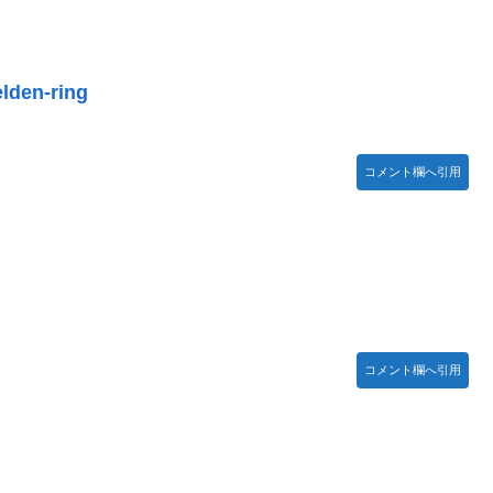
elden-ring
Bang!!MV」公開！さらに「体験版」の配信が決定！
コメント欄へ引用
号を全滅出来るという事実・・・
…
どまだ越えたゲーム出てない
コメント欄へ引用
がsteamからの入金を拒否→金が入ってなくても売上金額分の納税
イブ！蓮ノ空】
んてデマ！50分いたぞ😡」 →しかし事実上の視察は数分で正解