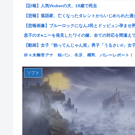
専業主婦の私に毎日暴言電話をかけてくるトメ！声優学校
【訃報】人気Vtuberの犬、19歳で死去
ス声で脅した結果←声優スキルの無駄遣いが最高すぎるｗ
【悲報】落語家、亡くなったタレントからいじめられた過
【悲報】落語家、亡くなったタレントからいじめられた過
【悲報画像】ブルーロックになんJ民とドッピュン孕ませ男
【悲報画像】ブルーロックになんJ民とドッピュン孕ませ男
息子のオ●ニーを発見したワイの嫁、全ての対応を間違え
【画像】人気漫画「サンキューピッチ」6巻の表紙、えち
【動画】女子「勃ってんじゃん笑」男子「うるさい//」女
【世も末】セクシー女優「熊本に300万円寄付」→ (ヽ´ん
佐々木舞音アナ 短パン、生足、横乳 バレーレポート！
海外「世界で日本を死守するぞ！」 日本の消防署を訪れ
割とマジで日本の少子化の原因って何なのか
海外「全部日本の真似だったのか…」 日本の普通のテレビ
ソフト
韓国型イージス搭載の次世代駆逐艦「KDDX」1番艦…203
米国「日本よ、そろそろ利上げしろ」高市政権の経済政策
【画像】フジの新人アナさん、二人とも腋を見せてくれな
「いきなりステーキ」の反対ｗｗｗｗｗｗｗｗｗ
某野党議員が「自分を批判する垢は工作垢だ」と示唆、複
【NGS】ルーサー緊急、新武器、東方コラボ、EXレベル40… 
【画像】宇垣美里さん(35)、バカデカ乳を強調させた最新
【生後1日めから】赤ちゃんと大きな犬の成長記録、愛ら
【衝撃】30代婚活女さん、年収1000万円の人と結婚し
【ウマ娘】セイちゃんの攻撃力を見よ！！！
【艦これ】みんなもう終わってそうだから聞くんだけど E
【悲報】サイゼ絵師、アカウント停止に追い込まれるwww
るとアホほど時間かかる？