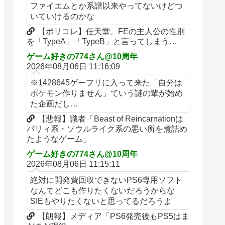
ファイエムとか系譜以来やってないけどつ
いていけるのかな
【ポリコレ】任天堂、FEの主人公の性別
を「TypeA」「TypeB」と言ってしまう…
ゲーム好きの774さん@10周年
2026年08月06日 11:16:09
※1428645ゲーフリに入って来た「自分は
ポケモン作りません」ていう謎の輩が始め
た企画だし…
【悲報】識者「Beast of Reincarnationは
パリィ系・ソウルライク系の悪い所を煮詰め
たようなゲーム」
ゲーム好きの774さん@10周年
2026年08月06日 11:15:11
絶対に開発費回収できないPS6専用ソフト
なんてどこも作りたくないだろうからな
SIEもやりたくないと思ってるだろうよ
【朗報】メディア「PS6発売後もPS5はま