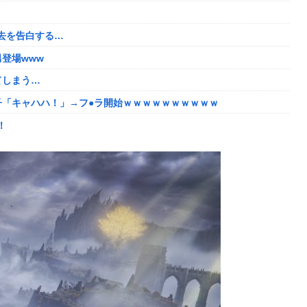
で培った声色チェンジで間違い電話ループ⇒極道になりすましてド
ｗｗ
去を告白する…
去を告白する…
登場www
登場www
てしまう…
えちすぎて限界突破ｗｗｗｗ
子「キャハハ！」→フ●ラ開始ｗｗｗｗｗｗｗｗｗｗ
`)「汚い金でもありがとう」
！
たちびっ子集団が世界をメロメロに
番組が最新SNSの数十年先を行っていたと話題に
2年竣工と公示！
に圧力ｗ
い
数の一般人アカウントを晒し上げにしてしまい……
8/5はアップデート盛り沢山！？貴様ら何から始める？( •᷄ὤ•᷅ )
の姿wwww
しい動画が話題に
たい！！→勿論お前ら結婚してあげるよな？？？？？？？
3-2ってサブの穴が空いてないダイハツ駆逐並べて 高速＋とかして
wwww