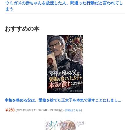
ウミガメの赤ちゃんを放流した人、間違った行動だと言われてし
【悲報】イオン、大行列ができる…一体何が起きてるんだ？ｗｗ
まう
ｗｗ
【動画】マーベルの新作格ゲー、歴代格ゲーのパロディが多すぎ
シュート選手が結婚を発表、ネモ選手とウメハラ選手が婚姻届の
て話題にwwwwwww
証人に。
おすすめの本
【艦これ】そもそも深海ってなんか悪いことしたの
えなこ、ハイレグの股間見え過ぎタマランわ
【艦これ】けーかいじん 他
【ホロライブ】POP UP PARADE「雪花ラミィ」フィギュア【本
日発売】
【艦これ】E5ヌルイとかいう風説には騙されないぞ スキャンプ
くらいヌルイのなら考える
ホビーサクラ「真の点P 私服Ver.」美少女フィギュア【予約開
始】
「居眠り運転かな？」→何度も追突→夫婦「これは事故じゃな
い」と気付く…
【宇崎ちゃんは遊びたい！】BiCute Bunnies Figure「宇崎花」
「宇崎月」メタリックパープルver. プライズフィギュア【ラウン
早大生さん、ポイント不正で無銭飲食ｗｗｗ大学が異例の警告へ
ドワン限定で展開決定】
車大手工場にも女性・高齢者…軽作業ラインやスポットワーク
【画像】女漫画家しか描かないバトル漫画のワンシーンが発見さ
中道改革連合、全国キャラバン開始も「で、お前誰？」状態ｗｗ
らるwwwwwwwwwwwwwwwwwwwwwwwwwww
宰相を務める父は、愛娘を捨てた王太子を本気で潰すことにしまし...
ｗｗｗ
【艦これ】そもそも深海ってなんか悪いことしたの
￥250
(2026年8月8日 11:39 GMT +09:00 時点 -
詳細はこちら
)
【悲報】 ちいかわのモモンガ、逝きそう
【艦これ】けーかいじん 他
【朗報】「あの椅子カバー」のカプセルトイ、爆誕。自宅や職場
【艦これ】E5ヌルイとかいう風説には騙されないぞ スキャンプ
をパチンコ屋にしちゃおうｗｗｗ