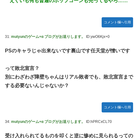
えぐいも何も普通のポップコーンも売ってるやろ……
コメント欄へ引用
31:
mutyunのゲーム+α ブログがお送りします。
ID:ywO6Kjx+0
PSのキャラじゃ出来ないです裏山です任天堂が憎いです
って敗北宣言？
別にわざわざ障壁ちゃんはリアル敗者でも、敗北宣言まで
する必要ないんじゃないか？
コメント欄へ引用
34:
mutyunのゲーム+α ブログがお送りします。
ID:hPRCxCL70
受け入れられてるものを叩くと逆に惨めに見られるっての