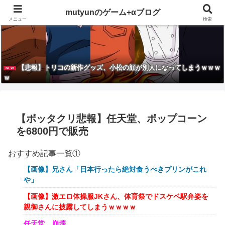
mutyunのゲーム+αブログ
メニュー
検索
【悲報】トリコの新作グッズ、小松の顔が別人になってしまうｗｗｗ
NEW
ｗ
【ボッタクリ悲報】任天堂、ポップコーン
を6800円で販売
おすすめ記事一覧①
【画像】兄さん「日本行ったら絶対食うべきプリンがこれ
や」
【画像】激エロ体操服JKさん、体育祭でドスケベ駅弁姿を
親御さんに披露してしまうｗｗｗｗ
任天堂、崩壊