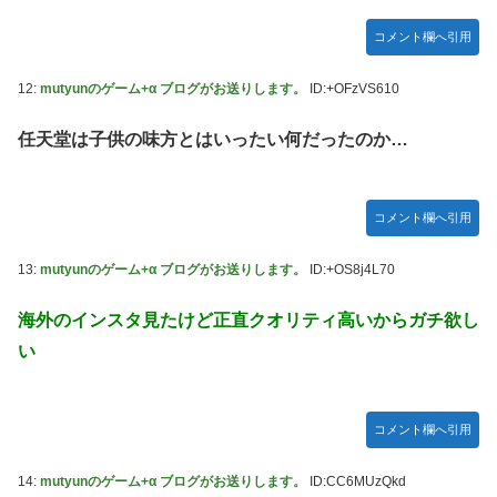
ん】【日向坂46】
コメント欄へ引用
韓国人「“韓国サッカー”性接待の試合結果をご覧ください」
→「マッサージ効果は間違いないねｗ」「これが本当のベッ
ドサッカーだ」
12:
mutyunのゲーム+α ブログがお送りします。
ID:+OFzVS610
国連が事実上の機能停止に陥りつつあると関係者が告白、特
任天堂は子供の味方とはいったい何だったのか…
に役に立たないくせに高給だけ毟り取った結果……
メタルバンドが日本から死滅した理由ってなに？
【悲報】吉岡里帆さん、アドリブで相手役俳優の手を取りお
コメント欄へ引用
胸に押し当てる（画像あり）
13:
mutyunのゲーム+α ブログがお送りします。
ID:+OS8j4L70
【画像10枚】佐倉綾音さん(32)、自分のシコポイントに気が
つくwwwwwww
海外のインスタ見たけど正直クオリティ高いからガチ欲し
マジか！次週のバナナムーンゲストは5期生からこの3人が登
い
場！！！【乃木坂46】
コメント欄へ引用
14:
mutyunのゲーム+α ブログがお送りします。
ID:CC6MUzQkd