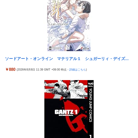
くらいヌルイのなら考える
【米国株】ワイのSpaceX株がえらいことになってるんやが
ジャンポケ斉藤の被害女性「バウムクーヘン売ったりTikTokライ
スロッターさん「とある魔術の禁書目録2は喰種を超える事を意
ブしててムカついたから示談しなかった」
識して作ってるだけあって、演出・ゲーム性は東京喰種よりも良
「居眠り運転かな？」→何度も追突→夫婦「これは事故じゃな
い」
い」と気付く…
マイホ、景品が1000円区切りになって終わる…
早大生さん、ポイント不正で無銭飲食ｗｗｗ大学が異例の警告へ
新台スマスロ『Lやじきた道中記参る』評判＆感想まとめ｜通常
車大手工場にも女性・高齢者…軽作業ラインやスポットワーク
時はポイント集めで修行、あっぱれチャンスの河童が強い、スイ
ソードアート・オンライン マテリアル１ シュガーリィ・デイズ...
カ取りこぼし注意 etc…
車大手工場にも女性・高齢者…軽作業ラインやスポットワーク
【日向坂46】 藤嶌果歩さん"ホンモノ"感が凄い・・・
海外「日本なんて行くんじゃなかった…」 日本を知ってしまった
￥880
(2026年8月8日 11:39 GMT +09:00 時点 -
詳細はこちら
)
ディズニー信者、帰国後『本家』に失望する事態に
【画像】日本ってなんでここ埋め立てないの？
キャデラックF1、致命的なブレーキ問題の原因が明らかになるも
休日に甥っ子をアポなし託児を押し付けてきた兄嫁！「テレビで
解決には至っておらずめども立たず
も見せといてw」と言うので『Gガンダム』を一気見させた結
果……甥っ子が重度の中二病を発症して家で大暴れｗｗ
アリスソフト「ランス10」ゲーム画面公開キター！ウルザちゃん
は今回も美しい…。前作で助けたシィルもいるぞ！
佐藤二朗、妻とのハグを報告「文〇砲より遥かに威力は弱いが、
僕のノロケ砲をお見舞いする」
【悲報】 ちいかわのモモンガ、逝きそう
【悲報】 おわり。
【朗報】「あの椅子カバー」のカプセルトイ、爆誕。自宅や職場
をパチンコ屋にしちゃおうｗｗｗ
【朗報】 ファイアーエムブレムさん、ついにキャラ成長率がゲー