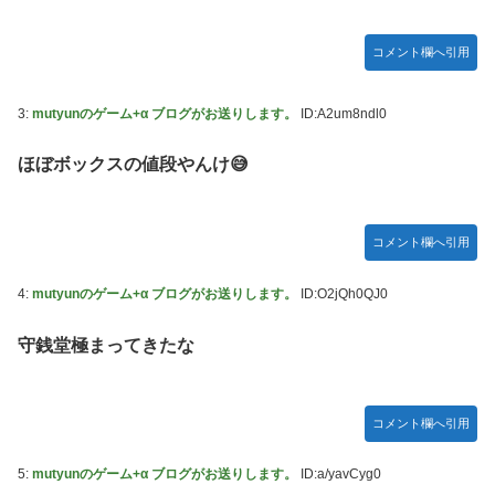
【ハコヅメ】 第6話 感想 誰よりも早く！【～交番女子の逆
襲～】
コメント欄へ引用
やる夫「催眠アプリを手に入れたんだけど……これ必要だっ
た？」 第29話
3:
mutyunのゲーム+α ブログがお送りします。
ID:A2um8ndl0
【画像】日本ってなんでここ埋め立てないの？
休日に甥っ子をアポなし託児を押し付けてきた兄嫁！「テレ
ほぼボックスの値段やんけ😅
ビでも見せといてw」と言うので『Gガンダム』を一気見さ
せた結果……甥っ子が重度の中二病を発症して家で大暴れｗ
ｗ
コメント欄へ引用
佐藤二朗、妻とのハグを報告「文〇砲より遥かに威力は弱い
が、僕のノロケ砲をお見舞いする」
4:
mutyunのゲーム+α ブログがお送りします。
ID:O2jQh0QJ0
【画像】こんな感じのクルマで車中泊旅したいよな？？？
守銭堂極まってきたな
「フリルもリボンもたくさんがいいのよね、ふふっ♪」対魔
忍RPG・新イベント『バニーとヨミハラクライシス』
【デレマス】 810プロエアコン騒動【ぷちかれシリーズ】
コメント欄へ引用
【パシフィック・リム】 MODEROID「ジプシー・デンジャ
5:
mutyunのゲーム+α ブログがお送りします。
ID:a/yavCyg0
ー」プラモデル【10日予約開始】