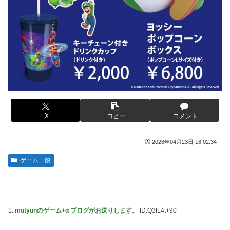
ンプくらいヌルイのなら考える
車大手工場にも女性・高齢者…軽作業ラインやスポットワー
ク
新台スマスロ『Lやじきた道中記参る』評判＆感想まとめ｜
通常時はポイント集めで修行、あっぱれチャンスの河童が強
海外「日本なんて行くんじゃなかった…」 日本を知ってし
い、スイカ取りこぼし注意 etc…
まったディズニー信者、帰国後『本家』に失望する事態に
【画像】影山優佳さん(25)、下着姿であたシコが止まらない
キャデラックF1、致命的なブレーキ問題の原因が明らかに
なるも解決には至っておらずめども立たず
京大病院、手術ミスで50代女性患者を「植物状態」に 脳腫
瘍摘出手術で腫瘍の無い部位を摘出してしまう
【緊急】今の若者に急増している『コレ』依存、めちゃくち
ゃ深刻な模様w w w w w w w w w w
【画像】前田敦子さん、脚が長すぎるｗｗｗｗｗｗｗ
【Pickup07091615】
アリスソフト「ランス10」ゲーム画面公開キター！ウルザち
X
コピー
コメント
ゃんは今回も美しい…。前作で助けたシィルもいるぞ！
【画像】元モデルのTBS新人アナさん、プリケツ
【デレマス】 凛「なにこれ、蒼穹のファフナー？」モバ
2026年04月23日 18:02:34
テレビ大好き高齢者の｢テレビ離れ｣が始まった…
P「資料だから見といてくれ」
ゲーム一般
【画像】日本のセクシー過ぎる女性犯罪者一覧が冗談抜きに
シュート選手が結婚を発表、ネモ選手とウメハラ選手が婚姻
レベル高過ぎる件w w w w w w w w w
届の証人に。
【画像】俺たちの姫本田望結、久しぶりに画像を投稿した結
【ウマ娘】海外の絵師が描いた味付けの濃いウマ娘からしか
果→やっぱりワイらの姫だったw w w w w w w w w w
得られない栄養素はある
1:
mutyunのゲーム+α ブログがお送りします。
ID:Q3fL4t+90
元NBAプレーヤー、エネス・カンター・フリーダムが、
【速報】超かぐや姫さん、とんでもないスピンオフ漫画が連
2027年WNBAドラフトの適性を宣言 一部コーチによる