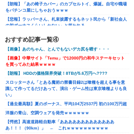
【朗報】「あの椅子カバー」のカプセルトイ、爆誕。自宅や職場
「フリルもリボンもたくさんがいいのよね、ふふっ♪」対魔
をパチンコ屋にしちゃおうｗｗｗ
忍RPG・新イベント『バニーとヨミハラクライシス』
【悲報】ラッパーさん、札束披露するもネット民から「新社会人
【にじさんじ】七瀬、動物園でアシカに水をかけられビショ
の初ボーナスくらいしかない」と笑われる
ビショに→たまこ爆笑
【動画】大阪府警のおっさん射殺映像が公開される。当然のよう
おすすめ記事一覧④
に無抵抗だったことが発覚
ゲーム「すごい武器を手に入れましたが必要レベルに達して
いないので装備できません」←このシステムｗｗｗｗ
【画像】あのちゃん、とんでもないデカ尻を晒す・・・
【画像あり】ディズニーの「おいなり巻（600円）」、卑猥すぎ
て賛否両論ｗｗｗｗｗ
【にじさんじ】Cellmates、NG行動回避ゲーム！フリが露
【画像】中華サイト「Temu」で12000円の和牛ステーキセット
骨すぎる
を買ってみた結果ｗｗｗｗ
【動画】熊本地震発生時の手術室の様子が公開される
【動画】マーベルの新作格ゲー、歴代格ゲーのパロディが多
【朗報】 HDDの価格限界突破！8TBが5.6万円へ????
海外「先進国で日本だけパスポート所有率が低すぎる、何故なの
すぎて話題にwwwwwww
か」
スロッターさん「とある魔術の禁書目録2は喰種を超える事を意
識して作ってるだけあって、演出・ゲーム性は東京喰種よりも良
【朗報】ぐらんぶるのヒロイン、遂にデレるwwww
い」
【悲報】ショートスリーパー堀さん、対面で高須幹弥にブチギレ
【過去最高額】夏のボーナス、平均104万2537円 初の100万円超
るｗｗｗｗ
洋服の青山、空調ウェアを発売ｗｗｗｗｗｗ
【画像】咲-saki-作者、ようやく『奇乳』に気付くｗｗｗｗ
【愕然】高速道路軽自動車「あああああああああああああ
夫さん、妻に「天井のシミ数えてれば終わるでな」と押し倒され
あ！！！（90km）」 ← これｗｗｗｗｗｗｗｗｗｗ
て性行為 → 凄いことになるｗｗｗｗｗ