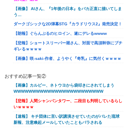
【画像】 AIさん、『1年後の日本』をバカ正直に描いてしま
う…
ダークゴシックな2D弾幕STG『カラドリウス2』発売決定！
【朗報】ぐらんぶるのヒロイン、遂にデレるwwww
【悲報】ショートスリーパー堀さん、対面で高須幹弥にブチ
ギレるｗｗｗｗ
【画像】咲-saki-作者、ようやく『奇乳』に気付くｗｗｗｗ
夫さん、妻に「天井のシミ数えてれば終わるでな」と押し倒
されて性行為 → 凄いことになるｗｗｗｗｗ
おすすめ記事一覧②
シュート選手が結婚を発表、ネモ選手とウメハラ選手が婚姻
【画像】カルビー、ネトウヨから袋叩きにされてしまう
届の証人に。
WWWWWWWWWWWWWWWWWWWWWWWW
流行を無視したとき「正直ダサくね？」ってなるファッショ
【悲報】人間シャンパンタワー、二段目も判明しているらし
ン上げてけ
いｗｗｗｗ
【衝撃】クロちゃん、とち狂ったツイートをする←コレ言う
【速報】 キチ団体に言い訳講演させていたのがバレた琉球
ほどおかしいか？？？？？？
新報、注意喚起メールしていたこともバラされる