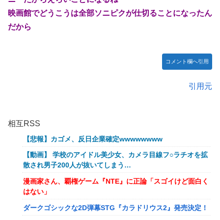
映画館でどうこうは全部ソニピクが仕切ることになったん
だから
コメント欄へ引用
引用元
相互RSS
【悲報】カゴメ、反日企業確定wwwwwwww
【動画】 学校のアイドル美少女、カメラ目線フ○ラチオを拡
散され男子200人が抜いてしまう…
漫画家さん、覇権ゲーム『NTE』に正論「スゴイけど面白く
はない」
ダークゴシックな2D弾幕STG『カラドリウス2』発売決定！