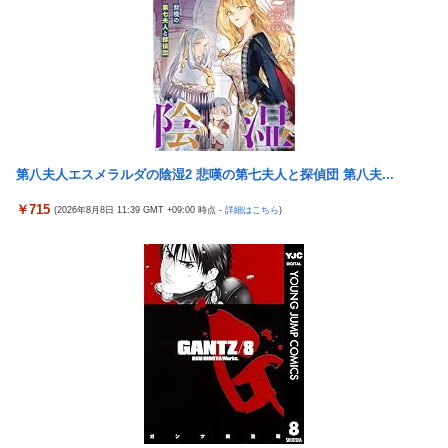
「暴走族じゃないのにコルク半ヘルメットを被ってた」と因縁つ
けて暴行 少年らと父親(37)逮捕
【悲報】池袋パパ活刺殺事件、26歳の女性被告に懲役6年「司法
の女割」批判が紛糾 → ﾈｯﾄ「ジャンポケ斎藤の罪より軽くて草」
ｗｗｗｗｗｗｗｗｗｗ...
文科省が女性専用の研究者支援制度を導入、それに対して子育て
負担に苦しむ若手男性研究者は……
第八夫人エスメラルダの陰湿2 悲嘆の第七夫人と探偵団 第八夫...
【ハコヅメ】 第6話 感想 誰よりも早く！【～交番女子の逆襲～】
￥715
(2026年8月8日 11:39 GMT +09:00 時点 -
詳細はこちら
)
【日向坂46】 藤嶌果歩さん"ホンモノ"感が凄い・・・
【画像】日本ってなんでここ埋め立てないの？
休日に甥っ子をアポなし託児を押し付けてきた兄嫁！「テレビで
も見せといてw」と言うので『Gガンダム』を一気見させた結
果……甥っ子が重度の中二病を発症して家で大暴れｗｗ
佐藤二朗、妻とのハグを報告「文〇砲より遥かに威力は弱いが、
僕のノロケ砲をお見舞いする」
「フリルもリボンもたくさんがいいのよね、ふふっ♪」対魔忍
RPG・新イベント『バニーとヨミハラクライシス』