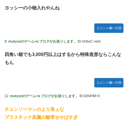
やる夫のダンジョン運営記183-雑談所ネタ118 懺悔小ネタ
ヨッシーの小物入れやんね
「創刻のファイアホイール」+埋めネタ「ファイアホイール
TCG・その後」
【にじさんじ】七瀬、動物園でアシカに水をかけられビショ
コメント欄へ引用
ビショに→たまこ爆笑
8:
mutyunのゲーム+α ブログがお送りします。
ID:nHbxC+xe0
【デレマス】 和久井留美「夢を作って、いつか遊んで」
【画像】ファーストサマーウイカ、激変した姿に「本田望結
四角い箱でも3,000円以上はするから特殊造形ならこんな
ちゃんかと」
もん
【悲報】ポケポケ、1年で1600万人が引退・・・
ゲーム「すごい武器を手に入れましたが必要レベルに達して
いないので装備できません」←このシステムｗｗｗｗ
コメント欄へ引用
【にじさんじ】Cellmates、NG行動回避ゲーム！フリが露
11:
mutyunのゲーム+α ブログがお送りします。
ID:i0/NPIM+0
骨すぎる
【動画】マーベルの新作格ゲー、歴代格ゲーのパロディが多
チェンソーマンのより高ぇな
すぎて話題にwwwwwww
プラスチック高騰の皺寄せやばすぎ
藤嶌果歩1st写真集の感想まとめ。おおむね好評【かほり