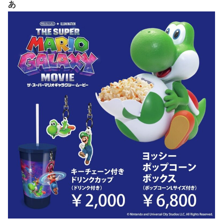
あ
載決定ｗｗｗｗｗｗｗｗｗｗｗｗｗｗｗｗｗｗｗｗｗ
WNBA男性参加の声明を受け
【動画】ブラジルの女子フットサル選手が極悪すぎて5年間
【朗報】「あの椅子カバー」のカプセルトイ、爆誕。自宅や
の出場停止処分に。
職場をパチンコ屋にしちゃおうｗｗｗ
【ウマ娘】セイちゃんの攻撃力を見よ！！！
【にじさんじ】Cellmates、NG行動回避ゲーム！フリが露
骨すぎる
【悲報】人気配信者「はっきり言う、ジャングリア沖縄ほん
とーーーーーーーーにおもんない！！！！」→炎上
海外「全部日本の真似だったのか…」 日本の普通のテレビ
番組が最新SNSの数十年先を行っていたと話題に
【グラブル】ドライブバーストが初めて映像化された時の衝
撃
【名探偵プリキュア】1QのIP売上は15億円 過去3期との比
較と通期95億円計画を解説
【遊戯王】なんか「ウィッチクラフト」の新規いるけど強い
の？
【衝撃動画】トラック事故で車がミンチになった男性、とん
でもない姿で発見される…怖すぎる…