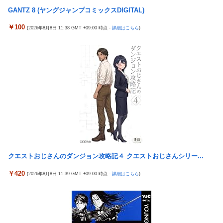
【悲報】 おわり。
GANTZ 8 (ヤングジャンプコミックスDIGITAL)
【パシフィック・リム】 MODEROID「ジプシー・デンジャー」
プラモデル【10日予約開始】
￥100
(2026年8月8日 11:38 GMT +09:00 時点 -
詳細はこちら
)
【朗報】 ファイアーエムブレムさん、ついにキャラ成長率がゲー
ム内で見れるようになる
久保優太(38)、10代の女性と再婚
元EXILE・黒木啓司、妻・宮崎麗果被告へのDV事案で逮捕 宮崎
は全身打撲、頭部裂傷及び打撲、頸部損傷の怪我
【悲報】ラッパーさん、札束披露するもネット民から新社会人の
初ボーナスくらいしかないと笑われる
職場の人妻と不倫をして、ついに、、、
【悲報】ポケポケ、1年で1600万人が引退・・・
クエストおじさんのダンジョン攻略記４ クエストおじさんシリー...
【試合結果】阪神vs中日 2026/08/07 【才木8回無失点 佐藤1安
打2打点1HR】
￥420
(2026年8月8日 11:39 GMT +09:00 時点 -
詳細はこちら
)
ビートルズ、オアシスに負ける。イギリス史上最も売れたスタジ
オアルバムがOasisの2ndに認定される。
高市総理「物価上昇を上回る賃上げを日本に定着させる」→国家