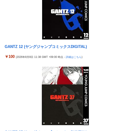
公務員の月給大幅増額(約3.5%⤴)へ→庶民「え、ワイらは❓」
【動画】これはお見事。中国重慶市で珍しい事故が撮影される。
【画像】イマドキ女子「クレジットカードの正しい使い方がコチ
ラwww」
フロム「『The Duskbloods』ネットワークテストに沢山のご応
募をいただき誠にありがとうございました｡」
GANTZ 12 (ヤングジャンプコミックスDIGITAL)
ベルセルク、今どうなっているのか誰も知らない
￥100
(2026年8月8日 11:38 GMT +09:00 時点 -
詳細はこちら
)