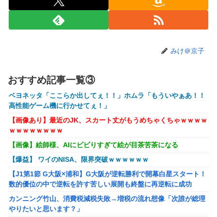
ワイ、「着衣おっばい」でしか抜けない体質になってしまう
ｗｗｗｗｗ
【VTuber】RK Music、公式サイトをリニューアル！『こう
して見るとRK Music結構アーティストおるわね』
みけ＠京子
【にじさんじ】七瀬、動物園でアシカに水をかけられビショ
ビショに→たまこ爆笑
おすすめ記事一覧③
【ホロライブ】ニコ、引っ越し先に洗濯機置き場がない
【艦これ】そもそも深海ってなんか悪いことしたの
ベヨネッタ「ここらか出してぇ！！」ホムラ「もういやぁあ！！
高性能ゲーム機に行かせてぇ！」
【艦これ】けーかいじん 他
【画像あり】最近のJK、スカート丈がもうめちゃくちゃｗｗｗｗ
【艦これ】E5ヌルイとかいう風説には騙されないぞ スキャ
ｗｗｗｗｗｗｗｗ
ンプくらいヌルイのなら考える
【画像】絵師様、AIにビビりすぎて絵が目茶苦茶になる
アリスソフト「ランス10」ゲーム画面公開キター！ウルザち
【爆益】 ワイのNISA、限界突破ｗｗｗｗｗｗ
ゃんは今回も美しい…。前作で助けたシィルもいるぞ！
【J1第1節 G大阪×浦和】G大阪が逆転勝利で開幕白星スタート！
シュート選手が結婚を発表、ネモ選手とウメハラ選手が婚姻
数的優位の中で逆転を許す苦しい展開も終盤に再逆転に成功
届の証人に。
カンニング竹山、消費税減税失敗→増税の流れ想像「次誰が総理
【ハコヅメ】 第6話 感想 誰よりも早く！【～交番女子の逆
やりたいと思います？」
襲～】