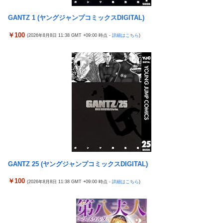
ム内で見れるようになる
【米国株】ワイのSpaceX株がえらいことになってるんやが
GANTZ 1 (ヤングジャンプコミックスDIGITAL)
元NBAプレーヤー、エネス・カンター・フリーダムが、2027年
スロッターさん「とある魔術の禁書目録2は喰種を超える事を意
WNBAドラフトの適性を宣言 一部コーチによるWNBA男性参加
識して作ってるだけあって、演出・ゲーム性は東京喰種よりも良
￥100
(2026年8月8日 11:38 GMT +09:00 時点 -
詳細はこちら
)
の声明を受け
い」
職場の人妻と不倫をして、ついに、、、
元NBAプレーヤー、エネス・カンター・フリーダムが、2027年
WNBAドラフトの適性を宣言 一部コーチによるWNBA男性参加
ドイツ空港のウクライナ輸送機に自爆ドローン接近、見つけた空
の声明を受け
港職員が蹴り落とす…高性能プラスチック爆弾搭載！
【話題】不倫したらダメなのに、なぜか不倫するドラマが流行る
島田珠代姉さんが好きな方
理由がコチラ・・・・
【朗報】「あの椅子カバー」のカプセルトイ、爆誕。自宅や職場
新台スマスロ『Lやじきた道中記参る』評判＆感想まとめ｜通常
をパチンコ屋にしちゃおうｗｗｗ
時はポイント集めで修行、あっぱれチャンスの河童が強い、スイ
【にじさんじ】Cellmates、NG行動回避ゲーム！フリが露骨すぎ
カ取りこぼし注意 etc…
る
日本のフォント企業を買収した海外資本、「なんで自ら売上ゼロ
【ウマ娘】ドンナと海行きてえなあ
にするようなことするの」とドン引きするような方針転換を……
GANTZ 25 (ヤングジャンプコミックスDIGITAL)
ちびまるこちゃんのゲームがもし今でたらどんなのになるのか
【朗報画像】現役JKママ、とんでもない事になってしまうｗｗｗ
￥100
(2026年8月8日 11:38 GMT +09:00 時点 -
詳細はこちら
)
ｗｗｗｗｗｗｗｗｗ 【Pickup07091604】
軽飛行機が屋根すれすれを抜けて飛行場へ、車輪を出さないまま
胴体着陸「これよりひどい着陸なら山ほど見てきた」【海外の反
【朗報】日本のおじいちゃん・おばあちゃん、半数以上がSNSを
応】
使いこなしていたｗｗｗｗｗ