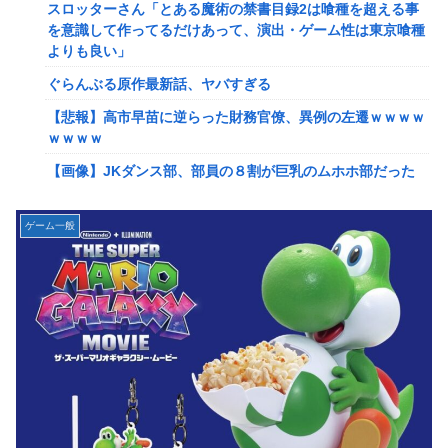
佐藤二朗、妻とのハグを報告「文〇砲より遥かに威力は弱い
スロッターさん「とある魔術の禁書目録2は喰種を超える事
が、僕のノロケ砲をお見舞いする」
を意識して作ってるだけあって、演出・ゲーム性は東京喰種
よりも良い」
【画像】こんな感じのクルマで車中泊旅したいよな？？？
ぐらんぶる原作最新話、ヤバすぎる
【朗報】ドラゴンボール史上、最も実力とその人気が伴わな
い微妙すぎるキャラさん決まる！！
【悲報】高市早苗に逆らった財務官僚、異例の左遷ｗｗｗｗ
ｗｗｗｗ
路上駐車中のテスラ車を超弩級のゲリラ豪雨が直撃、水が溢
れてどんどん浸かっていくのを……
【画像】JKダンス部、部員の８割が巨乳のムホホ部だった
ｗｗｗｗ
【艦これ】そもそも深海ってなんか悪いことしたの
【画像】漫画家・桂正和、最新のパンツ＆お尻のイラスト投
ゲーム一般
【艦これ】けーかいじん 他
稿にネット衝撃「この質感の出し方」「実写かと思いまし
【艦これ】E5ヌルイとかいう風説には騙されないぞ スキャ
た」
ンプくらいヌルイのなら考える
みいちゃん、セコカンになる
【艦これ】もちもちーの本気 他
【画像】咲-saki-作者、ようやく『奇乳』に気付くｗｗｗｗ
【ウマ娘】水着シュヴァちいいね！
【艦これ】そもそも深海ってなんか悪いことしたの
韓国人「超巨大台風13号ドルフィンが90度直角カーブで韓
【艦これ】けーかいじん 他
国に向かう予想‥世界各国の最新スパコン気象予測モデルが
はじき出した直近の台風進路図がこちらです‥」
【艦これ】E5ヌルイとかいう風説には騙されないぞ スキャ