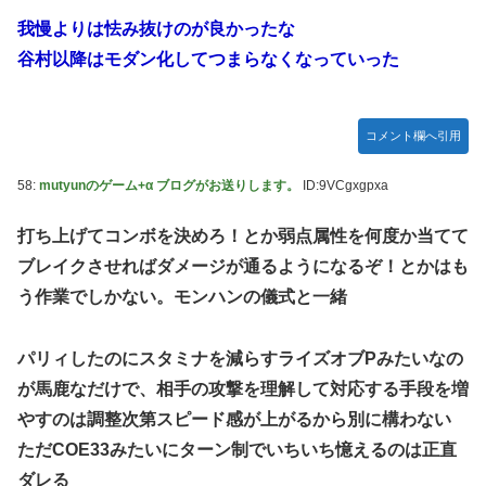
我慢よりは怯み抜けのが良かったな
谷村以降はモダン化してつまらなくなっていった
コメント欄へ引用
58:
mutyunのゲーム+α ブログがお送りします。
ID:9VCgxgpxa
打ち上げてコンボを決めろ！とか弱点属性を何度か当てて
ブレイクさせればダメージが通るようになるぞ！とかはも
う作業でしかない。モンハンの儀式と一緒
パリィしたのにスタミナを減らすライズオブPみたいなの
が馬鹿なだけで、相手の攻撃を理解して対応する手段を増
やすのは調整次第スピード感が上がるから別に構わない
ただCOE33みたいにターン制でいちいち憶えるのは正直
ダレる