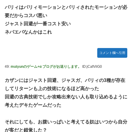
パリィはパリィモーションとパリィされたモーションが必
要だからコスパ悪い
ジャスト回避が一番コスト安い
ネバエバなんかはこれ
コメント欄へ引用
49:
mutyunのゲーム+α ブログがお送りします。
ID:jCafVilG0
カザンにはジャスト回避、ジャスガ、パリィの3種が存在
してリターンも上の技術になるほど高かった
回避の古典技術でしか攻略出来ない人も取り込めるように
考えたデキたゲームだった
それにしても、お腹いっぱいと考えてる奴はいつから自分
が客だと錯覚した？