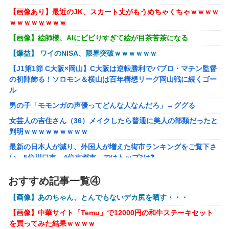
け？
【画像あり】最近のJK、スカート丈がもうめちゃくちゃｗｗｗｗ
にじさんじのフレン・E・ルスタリオちゃんとかいうドチャ
ｗｗｗｗｗｗｗｗ
LOVEｗｗｗ
【画像】絵師様、AIにビビりすぎて絵が目茶苦茶になる
「ドラクエ11」攻略感想(54/クリア後)マルティナの「しん
【爆益】 ワイのNISA、限界突破ｗｗｗｗｗｗ
ぴのビスチェ」可愛い！そしてメドローアやギガバーストき
たー！
【J1第1節 C大阪×岡山】C大阪は逆転勝利でパブロ・マチン監督
の初陣飾る！ソロモン＆横山は百年構想リーグ岡山戦に続くゴー
【虹ヶ咲】「夏はせつ泣き」がキャッチコピーの映画【ラブ
ル
ライブ！】
男の子「モモンガの声優ってどんな人なんだろ」→ググる
【画像】 YouTubeコメント欄、キレッキレ
女芸人の吉住さん（36）メイクしたら普通に美人の部類だったと
【速報】 ひろゆき、離婚ｗｗｗｗｗｗ
判明ｗｗｗｗｗｗｗｗｗ
【ガンダムＷ】あのメンツのなかでは比較的常識のあるほう
最新の日本人が減り、外国人が増えた街市ランキングをご覧下さ
なのがデュオだよね
い→5位川口市、4位京都市、ではトップ3は❓
株の資産7億円あるのに「株主優待」で生活してガンになる人
ラブライブ！の犬、だいたい老犬
おすすめ記事一覧④
生・・・
【ウマ娘】コミケで配布予定だった非公式グッズ「オグリキ
【画像】あのちゃん、とんでもないデカ尻を晒す・・・
【画像あり】インフルエンサー「20歳でアルファード一括で買え
ャップタマモクロスアクリル定規」意外(?)な落とし穴によ
ちゃう私って素敵」
り配布を撤回することに…
【画像】中華サイト「Temu」で12000円の和牛ステーキセット
を買ってみた結果ｗｗｗｗ
【悲報】太鼓の達人、お馴染みのフォントの使用料が年間6万か
【にじさんじ】石神がミームを堪能しとる