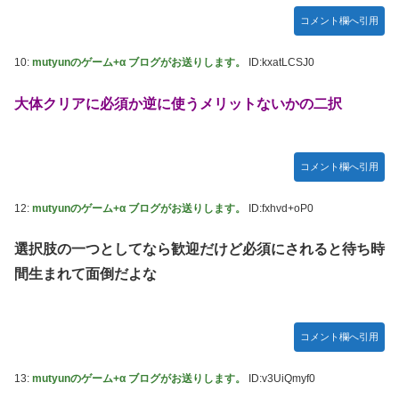
【デレマス】 凛「なにこれ、蒼穹のファフナー？」モバ
P「資料だから見といてくれ」
コメント欄へ引用
ガキ「世界を救います」←飽きた。おっさんにしろ
10:
mutyunのゲーム+α ブログがお送りします。
ID:kxatLCSJ0
ラブライブ！の犬、だいたい老犬
大体クリアに必須か逆に使うメリットないかの二択
【朗報】AKB48 ロッテとコラボ決定！！
【ウマ娘】コミケで配布予定だった非公式グッズ「オグリキ
ャップタマモクロスアクリル定規」意外(?)な落とし穴によ
コメント欄へ引用
り配布を撤回することに…
【にじさんじ】石神がミームを堪能しとる
12:
mutyunのゲーム+α ブログがお送りします。
ID:fxhvd+oP0
ドラマー兼編曲家「ハロプロのいう『16ビートを刻む』って
選択肢の一つとしてなら歓迎だけど必須にされると待ち時
16ビートじゃなくて8ビートのウラ(アップビート)を意識す
る意味なのでは？」
間生まれて面倒だよな
韓国人「韓国サッカー協会の性接待報道、海外でも大騒ぎ
に・・・2002年W杯4強の記録取り消しの声も」→「マジで
国の恥だ」「2002年まで疑う価値がある」「国民や国が築
コメント欄へ引用
いた国格をサッカー選手が足で蹴り飛ばすね」
13:
mutyunのゲーム+α ブログがお送りします。
ID:v3UiQmyf0
熊本県知事の要請をガン無視したTBS、避難所に取材班が押