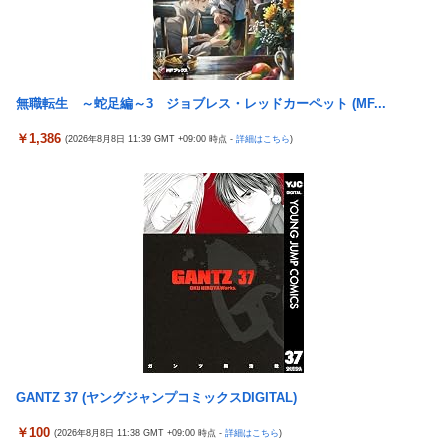
ですか」「一番いいときにカシャカシャ…」
高市政権に媚びて偏向報道まみれの産経新聞、コスト上昇に耐え
られず東北6県撤退を発表
隣の臭デブキング貧乏揺すり背中のけぞりキョロ厨カンスケデブ
がウザすぎて心が折れそう…
【ウマ娘】コミケで配布予定だった非公式グッズ「オグリキャッ
プタマモクロスアクリル定規」意外(?)な落とし穴により配布を撤
5号機の時って、面白いA+ART機がたくさんあって楽しかったよ
回することに…
なｗｗｗ
無職転生 ～蛇足編～3 ジョブレス・レッドカーペット (MF...
【J2第1節 大宮×新潟】新体制の大宮は新潟との接戦を制し開幕
【悲報】「ビッグモーター」とかいう完全に逃げ切ったゴミクズ
￥1,386
(2026年8月8日 11:39 GMT +09:00 時点 -
詳細はこちら
)
白星スタート！自陣からのカウンターが決まり山本桜大が決勝ゴ
ｗｗｗｗｗ
ール
【今はやってない】審判への性接待疑惑…大韓サッカー協会が声
『ソニーが嫌い』←まあわかる『ソニー信者が嫌い』←まあわか
明「現在は一切発生していない」
る『任天堂信者が嫌い』←まあわかる
コメ卸大手さん、営業利益83％減 高値で買い込んだ米が売れず
「損切り祭り」開幕へ
「神聖なる場所です」靖国神社、境内におけるコスプレや軍装の
禁止を発表
北朝鮮の弾道ミサイル部隊、ロシアのヴォロネジ州に展開か…北
朝鮮は本質的にウクライナと戦争状態に！
【今はやってない】審判への性接待疑惑…大韓サッカー協会が声
GANTZ 37 (ヤングジャンプコミックスDIGITAL)
明「現在は一切発生していない」
￥100
(2026年8月8日 11:38 GMT +09:00 時点 -
詳細はこちら
)
【悲報】テレ東・田中瞳アナ、ロケ中の「勝手に撮影する人」に