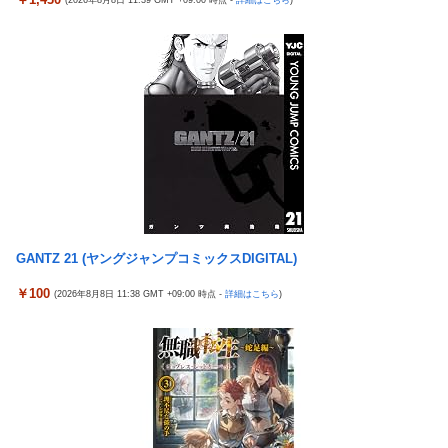
(2026年8月8日 11:39 GMT +09:00 時点 -
詳細はこちら
)
ｗｗ
5号機の時って、面白いA+ART機がたくさんあって楽しかったよ
なｗｗｗ
佐藤二朗、橋本愛との騒動で主演映画が完全白紙へｗｗｗｗｗ
【悲報】「ビッグモーター」とかいう完全に逃げ切ったゴミクズ
ひろゆき「出馬する気ないから話さなかった」妻「それでも不誠
ｗｗｗｗｗ
実だろ」→離婚協議へｗｗｗｗｗ
スマスロSAO2のガラス、粉々になってしまう…役物が近いのが
【悲報】瀬戸環奈がスタイルよすぎて一般男性が隣に並ぶとチン
原因！？
チクリンに見えてしまう
ラオウがサウザーに勝てないって信じられないんだが…
女芸人の吉住さん（36）メイクしたら普通に美人の部類だったと
判明ｗｗｗｗｗｗｗｗｗ
メトロイドプライム4 新品が2999円に…
大竹しのぶ「戦争放棄の国であり続けよう」←この投稿が話題に
ヨーロッパが中国製メガソーラーを締め出しｗｗｗ
「ドラクエ11」攻略感想(54/クリア後)マルティナの「しんぴのビ
GANTZ 21 (ヤングジャンプコミックスDIGITAL)
【九州名物】鶏刺し食べた医師、全身麻痺へ…「死んだほうが良
スチェ」可愛い！そしてメドローアやギガバーストきたー！
かったと思っていた」
￥100
(2026年8月8日 11:38 GMT +09:00 時点 -
詳細はこちら
)
倉木しおりアリスJAPAN8月新作「先っぽだけなら浮気じゃない
海外「日本はさすが過ぎるｗ」 日本は野生動物の喧嘩さえ可愛く
よ？イケないギリギリの焦らし責めに屈し膣奥深ハメ浮気」理性
なってしまうと世界が騒然
崩壊NTR作品！！
ストロングビデ1【ふくらすずめ】
【J1第1節 名古屋×清水】清水は北川の完璧なボレーと無失点で
野田昇吾、初の準優進出目前も「一回希望」で賞典除外
白星スタート！ホーム公式戦での対名古屋戦の連敗を7で止める
【朗報】AKB48 ロッテとコラボ決定！！
銀シャリ・橋本「映画館でなんでみんなポップコーン食べたいん