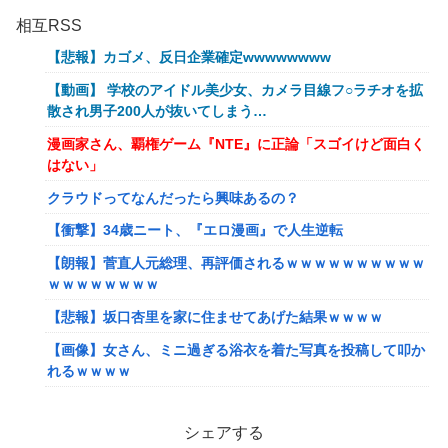
相互RSS
【悲報】カゴメ、反日企業確定wwwwwwww
【動画】 学校のアイドル美少女、カメラ目線フ○ラチオを拡
散され男子200人が抜いてしまう…
漫画家さん、覇権ゲーム『NTE』に正論「スゴイけど面白く
はない」
クラウドってなんだったら興味あるの？
【衝撃】34歳ニート、『エロ漫画』で人生逆転
【朗報】菅直人元総理、再評価されるｗｗｗｗｗｗｗｗｗｗ
ｗｗｗｗｗｗｗｗ
【悲報】坂口杏里を家に住ませてあげた結果ｗｗｗｗ
【画像】女さん、ミニ過ぎる浴衣を着た写真を投稿して叩か
れるｗｗｗｗ
【画像】小学生クソガキ「愛子！卒業したんやろ？大学 ニ
ュースで見たわ」→結果wwwwwwww
シェアする