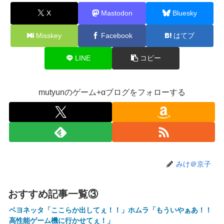
【画像】20年前のAV、キチガイすぎるwwwwww
X
Mastodon
Bluesky
【悲報】ゲーム配信者さん、家賃8万円の部屋で深夜配信→
管理会社から厳重注意されてお気持ち表明ｗｗｗ
Misskey
Facebook
はてブ
【悲報】粗品、永久追放ｗｗｗｗｗｗｗｗｗｗｗｗｗｗｗ
LINE
コピー
（証拠あり）
SNSで知り合ったJK10人とS●Xしてハメ撮り770本撮ったイ
ケメン逮捕wwwwwwwwwwwwwww
mutyunのゲーム+αブログをフォローする
【画像】キングダムの河了貂、「あったけぇ壁」に引き続き
更に味方をぶっ殺す作戦を実行する
【艦これ】でもイベントのたびに思うんだ 空母機動部隊っ
てクソだわ！
【艦これ】ひみつの通り道 他
みけ＠京子
【艦これ】ナマケモノアガノウサギ 他
【にじさんじ】五木、長尾に表計算ソフトの便利さを理解ら
おすすめ記事一覧③
せる『エクセルに感動してるおじさん見てなんか感動する』
ベヨネッタ「ここらか出してぇ！！」ホムラ「もういやぁあ！！
【にじ甲2026】ところで野球って魔法使うのOKなんやっ
高性能ゲーム機に行かせてぇ！」