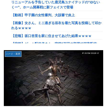
リニューアルを予告していた鹿児島ユナイテッドの“ゆない
【艦これ】ひみつの通り道 他
くー”、ホーム開幕戦に新フェイスで登場
【艦これ】ナマケモノアガノウサギ 他
【動画】甲子園の女性審判、大誤審で炎上
【艦これ】競泳水着いんのかよ
【画像】女さん、ミニ過ぎる浴衣を着た写真を投稿して叩か
日産e-power、無給油で1980km走行しギネス記録を達成！
れるｗｗｗｗ
→山頂から下ってるだけでした…
【悲報】坂口杏里を家に住ませてあげた結果ｗｗｗｗ
イーロン・マスク「中国のロボットはデタラメで遠隔操作し
【悲報】ゲーム配信者さん、家賃8万円の部屋で深夜配信→
てるだけ」
管理会社から厳重注意されてお気持ち表明ｗｗｗ
【速報】北海道江別大学生殺人事件、主犯格の川口被告(19)
ハード・業界
【速報】ひろゆき、離婚wwwwww
に無期懲役の判決←これ、妥当だと思う？？？？？？
【放送事故】フジテレビ、女子大生を大量投入して闇深エロ
【悲報】女さん、歩行者を轢いた挙句、道路に倒れてどえら
番組ｗｗｗｗ
いことになってしまうw w w w w w w
【艦これ】でもイベントのたびに思うんだ 空母機動部隊っ
海外「日本は戦勝国なんだよ」 戦後の日本人の特別な生き
てクソだわ！
様に各国から称賛の声
【艦これ】ひみつの通り道 他
【画像】居酒屋さん、6人で長居して会計4939円しか使わな
い客にお気持ち表明してしまう←コレどっちが悪いん
【艦これ】ナマケモノアガノウサギ 他
や？？？？？？
【虹ヶ咲】「夏はせつ泣き」がキャッチコピーの映画【ラブ