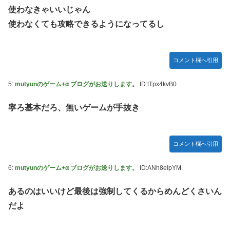
使わなきゃいいじゃん
LIAR GAME -ライアーゲーム- 第17話 感想：秋山さんの逆
転の策がバレちゃった！
使わなくても攻略できるようになってるし
FF4とかいうカッコいい竜騎士が活躍するゲーム最高だよな
【スターウォーズ】グローグーってすごい人気あるんだな…
コメント欄へ引用
【画像】 YouTubeコメント欄、キレッキレ
5:
mutyunのゲーム+α ブログがお送りします。
ID:tTpx4kvB0
【デレマス】 仮面ライダーバロンＰ第２話「蒼翼の乙女」
【速報】 ひろゆき、離婚ｗｗｗｗｗｗ
寧ろ基本だろ、無いゲームが手抜き
やる夫のダンジョン運営記183-雑談所ネタ118 懺悔小ネタ
「創刻のファイアホイール」+埋めネタ「ファイアホイール
TCG・その後」
コメント欄へ引用
『マリオカートワールド』はどうすればよかったのか…
6:
mutyunのゲーム+α ブログがお送りします。
ID:ANh8eIpYM
やる夫「催眠アプリを手に入れたんだけど……これ必要だっ
た？」 第29話
あるのはいいけど最後は強制してくるからめんどくさいん
【ガンダムＷ】あのメンツのなかでは比較的常識のあるほう
だよ
なのがデュオだよね