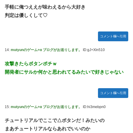
し入ってプライバシーに全く配慮しない報道を……
手軽に俺つええが味わえるから大好き
【セクシー】人気美人声優、太ももチラリｗｗｗｗｗｗｗｗ
判定は優しくして♡
ｗｗｗｗｗｗｗｗｗｗｗｗｗｗｗｗ
「私達が原爆ドーム前をあけ渡せば核戦争が始まってしま
う」と訴える市民団体、それを聞いた被爆3世の人が……
コメント欄へ引用
池田瑛紗ちゃんが｢真珠の耳飾りの少女｣の魅力を語る！！！
【乃木坂46】
14:
mutyunのゲーム+α ブログがお送りします。
ID:gJ+Xln510
【朗報】山﨑愛生「けんぱなぱっぱぱん！」←
攻撃きたらボタンポチｗ
開発者にサルか何かと思われてるみたいで好きじゃない
コメント欄へ引用
15:
mutyunのゲーム+α ブログがお送りします。
ID:hi3mebpn0
チュートリアルでここで△ボタンだ！みたいの
まあチュートリアルならあれでいいのか