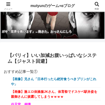
mutyunのゲーム+αブログ
メニュー
検索
ガキ「世界を救います」←飽きた。おっさんにしろ
【パリィ】いい加減お腹いっぱいなシステ
ム【ジャスト回避】
おすすめ記事一覧①
【画像】兄さん「日本行ったら絶対食うべきプリンがこれ
や」
【画像】激エロ体操服JKさん、体育祭でドスケベ駅弁姿を
親御さんに披露してしまうｗｗｗｗ
任天堂、崩壊