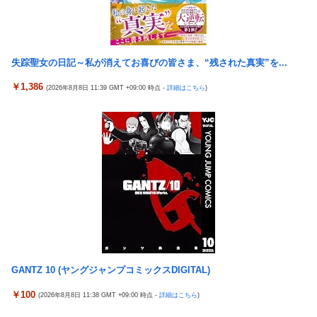
【画像】セクシー女優・涼森れむ、パンティ脱ぎかけのナマ乳が
Hすぎる
【医師解説】飲酒後の「締めのラーメン欲」の原因は？ 脳の錯覚
と真実
失踪聖女の日記～私が消えてお喜びの皆さま、“残された真実”を...
国生さゆり、『おニャン子クラブ』時代のライバル関係語る サ
￥1,386
(2026年8月8日 11:39 GMT +09:00 時点 -
詳細はこちら
)
ンド伊達が直球質問「たとえば誰です？」
堀大輔「にこにこ」筋トレ中 コメント「寝たほうが良い」堀大
輔「！！」筋トレ器具を破壊
『ソニーが嫌い』←まあわかる『ソニー信者が嫌い』←まあわか
る『任天堂信者が嫌い』←まあわかる
彼女を身体と顔で選んだ結果...
【艦これ】競泳水着いんのかよ
GANTZ 10 (ヤングジャンプコミックスDIGITAL)
￥100
(2026年8月8日 11:38 GMT +09:00 時点 -
詳細はこちら
)