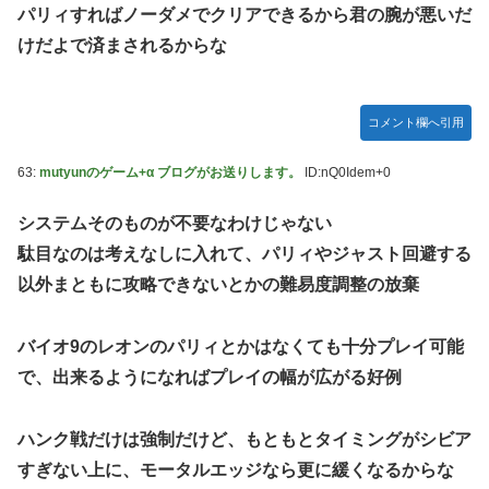
パリィすればノーダメでクリアできるから君の腕が悪いだ
けだよで済まされるからな
コメント欄へ引用
63:
mutyunのゲーム+α ブログがお送りします。
ID:nQ0Idem+0
システムそのものが不要なわけじゃない
駄目なのは考えなしに入れて、パリィやジャスト回避する
以外まともに攻略できないとかの難易度調整の放棄
バイオ9のレオンのパリィとかはなくても十分プレイ可能
で、出来るようになればプレイの幅が広がる好例
ハンク戦だけは強制だけど、もともとタイミングがシビア
すぎない上に、モータルエッジなら更に緩くなるからな