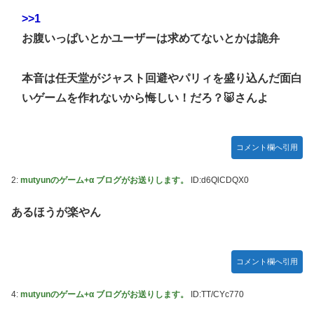
「ドラクエ11」攻略感想(54/クリア後)マルティナの「しん
>>1
野田昇吾、初の準優進出目前も「一回希望」で賞典除外
ぴのビスチェ」可愛い！そしてメドローアやギガバーストき
たー！
お腹いっぱいとかユーザーは求めてないとかは詭弁
高市政権に媚びて偏向報道まみれの産経新聞、コスト上昇に
耐えられず東北6県撤退を発表
私の彼に裏表がなさすぎる 第3話
本音は任天堂がジャスト回避やパリィを盛り込んだ面白
【虹ヶ咲】「夏はせつ泣き」がキャッチコピーの映画【ラブ
いゲームを作れないから悔しい！だろ？🐷さんよ
ライブ！】
【ウマ娘】ウマ娘バストTOP20
【悲報】ハンターハンター連載再開の様子、全くないｗｗｗ
コメント欄へ引用
ｗｗｗｗｗｗｗｗｗｗ
2:
mutyunのゲーム+α ブログがお送りします。
ID:d6QlCDQX0
【日向坂46】Zepp Osaka、客席が想像以上にヤバい…
【艦これ】今回ソ連艦てまたユーロの仲間入りしとんのか
あるほうが楽やん
【速報】とある魔術の禁書目録、最新刊でヒロイン戦争決着
wwwwwwwwwwwww
コメント欄へ引用
海外「日本なんて行くんじゃなかった…」 日本を知ってし
まったディズニー信者、帰国後『本家』に失望する事態に
4:
mutyunのゲーム+α ブログがお送りします。
ID:TT/CYc770
【ウマ娘】セイちゃんの攻撃力を見よ！！！