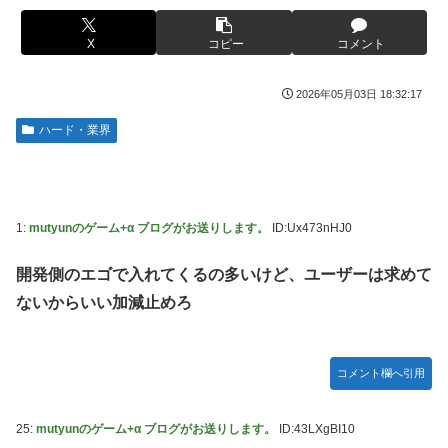
女芸人の吉住さん（36）メイクしたら普通に美人の部類だっ
ライブ！】
たと判明ｗｗｗｗｗｗｗｗｗ
X
コピー
コメント
フジテレビ「2026 FORMULA1 サマーブレイクSP」を明日
【衝撃】蓮舫「蓮舫だから叩いて良いという報道に向き合い
（8月9日）から12日間毎日放送へ
ます！」X民「高市だから叩いて良いをやってるのがお前だ
2026年05月03日 18:32:17
お前ら「日本も核武装汁！」←１万発の核弾頭どこに
ろ」←これ…w w
ハード・業界
海外「日本なんて行くんじゃなかった…」 日本を知ってし
韓国人「韓国が米韓通貨スワップ交渉に全力を注ぐべき理由
まったディズニー信者、帰国後『本家』に失望する事態に
がこちら‥日米との異例の共同介入によって記録的なウォ
ン・ドル為替の現実」
【画像】はいだしょうこ（47）「こんなオバサンでいい
の…？」
「斬撃を飛ばす」←ぶっちゃけ好き？嫌い？
1:
mutyunのゲーム+α ブログがお送りします。
ID:Ux473nHJ0
【悲報】コメ卸大手さん、営業利益83％減 高値で買い込ん
【悲報】瀬戸環奈がスタイルよすぎて一般男性が隣に並ぶと
だ米が売れず「損切り祭り」開幕へ
チンチクリンに見えてしまう
開発側のエゴで入れてくるの多いけど、ユーザーは求めて
【避難所】キッチンカー、から揚げや麺類提供 40代女性
女芸人の吉住さん（36）メイクしたら普通に美人の部類だっ
ないからいい加減止めろ
「最高、パン中心の生活には飽き飽きしていて、野菜不足も
たと判明ｗｗｗｗｗｗｗｗｗ
感じていた」→時事通信タイトル「パン...
大竹しのぶ「戦争放棄の国であり続けよう」←この投稿が話
ドワンゴ川上「みい山への『障害者への配慮が足りない』と
題に
コメント欄へ引用
いう批判は害悪。障害者に関わると損をするのは事実。」
【動画】タイのティパンコーン王子が日本人女性とデート
【九州名物】鶏刺し食べた医師、全身麻痺へ…「死んだほう
か？
25:
mutyunのゲーム+α ブログがお送りします。
ID:43LXgBI10
が良かったと思っていた」