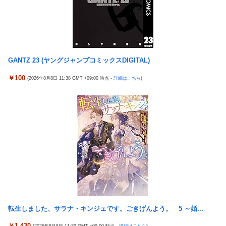
ｗｗ
ホビーサクラ「真の点P 私服Ver.」美少女フィギュア【予約開
始】
佐藤二朗、橋本愛との騒動で主演映画が完全白紙へｗｗｗｗｗ
【宇崎ちゃんは遊びたい！】BiCute Bunnies Figure「宇崎花」
ひろゆき「出馬する気ないから話さなかった」妻「それでも不誠
「宇崎月」メタリックパープルver. プライズフィギュア【ラウン
実だろ」→離婚協議へｗｗｗｗｗ
ドワン限定で展開決定】
GANTZ 23 (ヤングジャンプコミックスDIGITAL)
大竹しのぶ「戦争放棄の国であり続けよう」←この投稿が話題に
【艦これ】でもイベントのたびに思うんだ 空母機動部隊ってクソ
￥100
(2026年8月8日 11:38 GMT +09:00 時点 -
詳細はこちら
)
【悲報】瀬戸環奈がスタイルよすぎて一般男性が隣に並ぶとチン
だわ！
チクリンに見えてしまう
【艦これ】ひみつの通り道 他
女芸人の吉住さん（36）メイクしたら普通に美人の部類だったと
【艦これ】ナマケモノアガノウサギ 他
判明ｗｗｗｗｗｗｗｗｗ
海外「日本は戦勝国なんだよ」 戦後の日本人の特別な生き様に各
大竹しのぶ「戦争放棄の国であり続けよう」←この投稿が話題に
国から称賛の声
倉木しおりアリスJAPAN8月新作「先っぽだけなら浮気じゃない
【画像】居酒屋さん、6人で長居して会計4939円しか使わない客
よ？イケないギリギリの焦らし責めに屈し膣奥深ハメ浮気」理性
にお気持ち表明してしまう←コレどっちが悪いんや？？？？？？
崩壊NTR作品！！
女芸人の吉住さん（36）メイクしたら普通に美人の部類だったと
【虹ヶ咲】「夏はせつ泣き」がキャッチコピーの映画【ラブライ
判明ｗｗｗｗｗｗｗｗｗ
ブ！】
【悲報】チーター、無理矢理カメラを設置されてしょんぼり顔
転生しました、サラナ・キンジェです。ごきげんよう。 5 ～婚...
隣の臭デブキング貧乏揺すり背中のけぞりキョロ厨カンスケデブ
がウザすぎて心が折れそう…
ジャングリア沖縄「3万円です」←ディズニー超えの強気価格ｗ
￥1,430