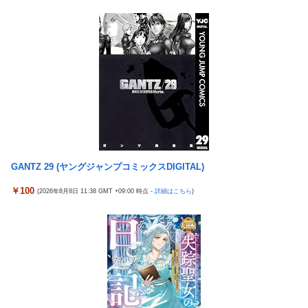
苦言「面識のない方にカメラを向けられるのは恐怖」
【画像】 YouTubeコメント欄、キレッキレ
ラオウがサウザーに勝てないって信じられないんだが…
【速報】 ひろゆき、離婚ｗｗｗｗｗｗ
メトロイドプライム4 新品が2999円に…
『マリオカートワールド』はどうすればよかったのか…
ヨーロッパが中国製メガソーラーを締め出しｗｗｗ
令和「8」年「8」月「8」日の試合で「88」分に背番号「8」サン
フレッチェ広島MF川村拓夢がゴール
GANTZ 29 (ヤングジャンプコミックスDIGITAL)
【画像】小島はな🌸さん、虫が寄ってきて囲まれてしまう！
￥100
(2026年8月8日 11:38 GMT +09:00 時点 -
詳細はこちら
)
【九州名物】鶏刺し食べた医師、全身麻痺へ…「死んだほうが良
かったと思っていた」
海外「日本はさすが過ぎるｗ」 日本は野生動物の喧嘩さえ可愛く
なってしまうと世界が騒然
ガキ「世界を救います」←飽きた。おっさんにしろ
野田昇吾、初の準優進出目前も「一回希望」で賞典除外