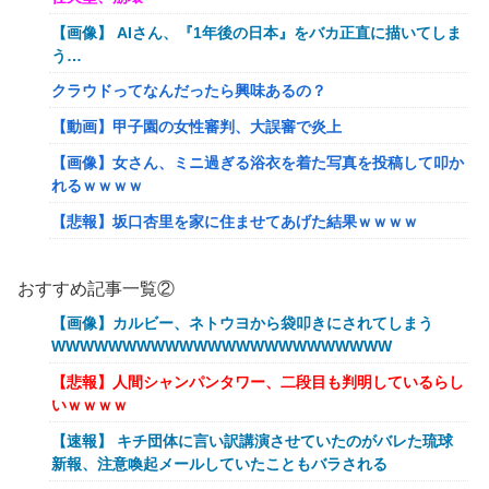
【画像】 AIさん、『1年後の日本』をバカ正直に描いてしま
う…
クラウドってなんだったら興味あるの？
【動画】甲子園の女性審判、大誤審で炎上
【画像】女さん、ミニ過ぎる浴衣を着た写真を投稿して叩か
れるｗｗｗｗ
【悲報】坂口杏里を家に住ませてあげた結果ｗｗｗｗ
【朗報】Vtuber界、新たなる『弱男の姫』が爆誕ｗｗｗｗ
ｗｗｗｗｗｗｗ
おすすめ記事一覧②
「FF10の名シーン」←思い浮かべたもの
【画像】カルビー、ネトウヨから袋叩きにされてしまう
WWWWWWWWWWWWWWWWWWWWWWWW
【ｗ】物凄くカワイイ子猫の取っ組み合い！
【悲報】人間シャンパンタワー、二段目も判明しているらし
【悲報】オーケストラ演奏家「ゲーム音楽をやらないと儲か
いｗｗｗｗ
らなくなった。本当にイライラする😡」
【速報】 キチ団体に言い訳講演させていたのがバレた琉球
【艦これ】でもイベントのたびに思うんだ 空母機動部隊っ
新報、注意喚起メールしていたこともバラされる
てクソだわ！