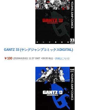
【画像】田中みな実さん、妊娠中とは思えないヒール姿で登場し
【有能】政府「トラックはサービスエリア利用有料化すればサボ
てしまう
らず走るし流問題解決じゃね？」
ワイ手取り15万正社員→副業でウーバーやってるんやが金がない
母と一緒の時に、明らかに足に障害がある方が歩いていた。母
株式投資、若年男性の自信喪失の原因に-6割超が「人生の敗者」
「なんであんな歩き方なの？ふざけてるの？」
自認
伊勢鈴蘭さん、コカ・コーラ愛を全力アピール！
韓国警察、大韓サッカー協会を家宅捜索 代表監督選考巡り
今季もタイトル獲得を目指すFC町田ゼルビア黒田剛監督が抱負を
パヨク「アジア人民、中国人民と連帯して戦おー！悪政高市を打
語る
倒するぞー！」
富士登山ツアー中に64歳男性死亡 8合目付近で意識失う
GANTZ 33 (ヤングジャンプコミックスDIGITAL)
積水ハウス「地面師に55億円騙し取られた…」ワイ「はえーかわ
細井くんの彼女、寝取らせOKだってよ3
￥100
いそう…会社滅茶苦茶やろなぁ」
(2026年8月6日 11:37 GMT +09:00 時点 -
詳細はこちら
)
【ポケモンGO】「色違い000個体」とかい逆にレアな個体
【悲報】茂木敏充外相、『大炎上』してしまう！！！！！！！
外国人「2002年W杯は?」韓国サッカーに衝撃的不祥事！W杯予
「電車で女性が失神したら無言の男が真横についてきた」とタレ
選でレフリーへの性的接待発覚！海外騒然！【海外の反応】
ントが主張、虚言疑惑が出ると「その男の垢を発見した」と追加
【ウマ娘】わたしの全力受け止めて♡ ←「またへんないきものが
主張するも……
ふえてる…」
なんでみんなそんなに共産主義嫌なん？
【バンダイ】「食玩」「プライズ」「ガシャポン」2026年8月発
売商品【発売スケジュール】