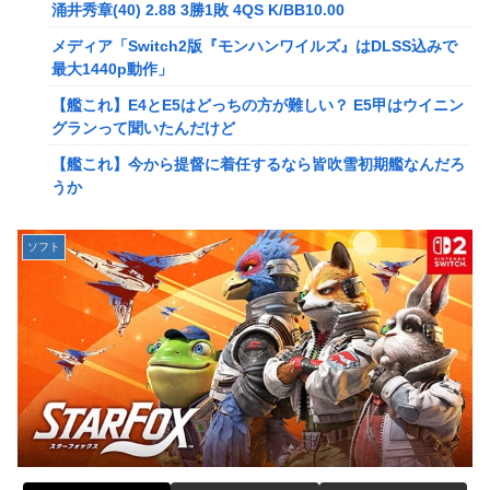
メディア「Switch2版『モンハンワイルズ』はDLSS込みで
涌井秀章(40) 2.88 3勝1敗 4QS K/BB10.00
最大1440p動作」
メディア「Switch2版『モンハンワイルズ』はDLSS込みで
【艦これ】E4とE5はどっちの方が難しい？ E5甲はウイニン
最大1440p動作」
グランって聞いたんだけど
【艦これ】E4とE5はどっちの方が難しい？ E5甲はウイニン
【艦これ】今から提督に着任するなら皆吹雪初期艦なんだろ
グランって聞いたんだけど
うか
【艦これ】今から提督に着任するなら皆吹雪初期艦なんだろ
【艦これ】バニ黒潮親潮 他
うか
中西悠理アナ 袖口からインナーチラ見え！！
【悲報】Amazon、デザイン改悪か
ソフト
【ポケモンGO】リモート交換って 大半が交換レート合わせ
【速報】専門家「イオンモール熊本の爆心地に”こんなも
ない奴多くね？
の”があったんだけど…」
【衝撃】クルタ族虐 殺の犯人、ツェリードニヒで確定！ク
【画像】かつて天下を獲っていたYouTuberの現在ｗｗｗｗ
ロロの演劇のせいで2人も無駄死ににwwww
【速報】熊本イオンモール、爆発の原因は『これ』の可能性
【悲報】ライター「ちいかわが反社とコラボしてた」ﾊﾟｼｬｯ
【悲報】コレコレ、月収1億円ｗｗｗそりゃ外出るのにボデ
死神のコスプレをして隣のビルの屋上から病院を眺めていた
ィガードつけるわ…
男を逮捕ｗｗｗ
【悲報】有名漫画家、がんを公表「大腸癌になってしまいま
【画像】コスプレイヤーが死ぬ気で痩せた結果ｗｗｗｗ
した。肝臓に転移も見られてステージ4です」