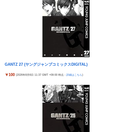
は……
も。もっと素直に遊べばよかった。」
女さん、ワンピースグッズを大量注文→全キャンセルで逮捕ｗｗ
れいわ新選組、党名変更を発表 新党名は...
ｗ
精神科に通院してるけど「ヤンキー・ギャル・体育会系・茶髪や
【日向坂46】 かほりん、ありのままの姿・・・【藤嶌果歩1st写
金髪の人」を待合室で一度も見たことない
真集】
ミヤネ屋に出演した左派の社会学者、イオン爆発事故の例のテナ
【画像】スト6に彗星の如く現れたフィリピン人キャラが可愛す
ントに理解を示して……
ぎると話題に！
【草】アル中「水飲みたくない！」 グラス「はい転倒」
周囲の人「おい見ろよ…」「一人で来てんのかな…？ｗ」「腹で
「こんな事になるんやから強制置き配は止めておくべき」とユー
けーｗ」一人焼肉ワイ「……ッ…！」
GANTZ 27 (ヤングジャンプコミックスDIGITAL)
ザーがドン引き、UberEatsが導入した強制置き配が起こしたの
【衝撃】ワイ、偏差値30台の高校に入学した結果ｗｗｗｗｗｗｗ
は……
￥100
(2026年8月6日 11:37 GMT +09:00 時点 -
詳細はこちら
)
ｗｗｗ
【衝撃】クルタ族虐 殺の犯人、ツェリードニヒで確定！クロロの
【悲報】ワンダンス作者「手書きでダンスアニメ描いてみまし
演劇のせいで2人も無駄死ににwwww
た」←アニメの当てつけにしか見えないと話題に
【悲報】ライター「ちいかわが反社とコラボしてた」ﾊﾟｼｬｯ
エアギアって再アニメ化したら良さそうじゃない？ ちゃんとエロ
死神のコスプレをして隣のビルの屋上から病院を眺めていた男を
さとか大暮のセンスを忠実に再現して
逮捕ｗｗｗ
涌井秀章(40) 2.88 3勝1敗 4QS K/BB10.00
【画像】コスプレイヤーが死ぬ気で痩せた結果ｗｗｗｗ
神谷玲子の新台は神ぱち!? #75【「e七つの大罪3」1回転で大当
【悲報】福岡の電車、完全にやらかす。構内アナウンスでド下ネ
たり＝速さが段違い！渾身のRUSHに神谷が挑む！！】