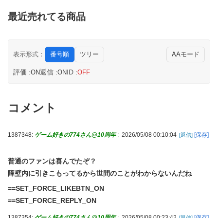
最近売れてる商品
番号順
ツリー
AAモード
表示形式：
評価 :
返信 :
ID :
ON
ON
OFF
コメント
1387348:
ゲーム好きの774さん@10周年
:
2026/05/08 00:10:04
[保存]
[返信]
普通のファンは喜んでたぞ？
障壁内に引きこもってるから世間のことがわからないんだね
==SET_FORCE_LIKEBTN_ON
==SET_FORCE_REPLY_ON
1387354:
ゲーム好きの774さん@10周年
:
2026/05/08 00:23:42
[保存]
[返信]