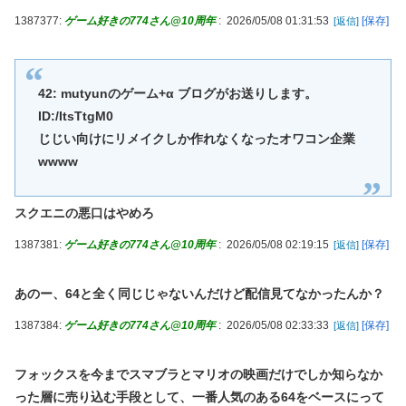
1387377:
ゲーム好きの774さん@10周年
:
2026/05/08 01:31:53
[保存]
[返信]
42: mutyunのゲーム+α ブログがお送りします。
ID:/ItsTtgM0
じじい向けにリメイクしか作れなくなったオワコン企業
wwww
スクエニの悪口はやめろ
1387381:
ゲーム好きの774さん@10周年
:
2026/05/08 02:19:15
[保存]
[返信]
あのー、64と全く同じじゃないんだけど配信見てなかったんか？
1387384:
ゲーム好きの774さん@10周年
:
2026/05/08 02:33:33
[保存]
[返信]
フォックスを今までスマブラとマリオの映画だけでしか知らなか
った層に売り込む手段として、一番人気のある64をベースにって