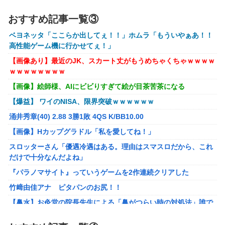
オコエ瑠偉、メキシコに渡って2球団を即クビ→SNS更新が3
おすすめ記事一覧③
ヶ月間止まって消息不明に
ベヨネッタ「ここらか出してぇ！！」ホムラ「もういやぁあ！！
町の弁当屋「申し訳ないが消費税1%になったらその分商品
高性能ゲーム機に行かせてぇ！」
代を値上げするわ」
【画像あり】最近のJK、スカート丈がもうめちゃくちゃｗｗｗｗ
パパ活不倫を暴露された大物芸人さん(63)、晒されたLINEが
ｗｗｗｗｗｗｗｗ
面白すぎるｗｗｗｗｗｗｗｗｗ(画像ｱﾘ)
【画像】絵師様、AIにビビりすぎて絵が目茶苦茶になる
【悲報】黒人、卑怯すぎて炎上するｗｗｗｗ
【爆益】 ワイのNISA、限界突破ｗｗｗｗｗｗ
【悲報】有名漫画家、がんを公表「大腸癌になってしまいま
涌井秀章(40) 2.88 3勝1敗 4QS K/BB10.00
した。肝臓に転移も見られてステージ4です」
【画像】Hカップグラドル「私を愛してね！」
【ROBOT魂】 88,000のミーティアが二次も即完売なの大人
スロッターさん「優遇冷遇はある。理由はスマスロだから、これ
気すぎる…
だけで十分なんだよね」
ブラッドボーン全クリしたんだが
『パラノマサイト』っていうゲームを2作連続クリアした
【ナイトレイン】 舐め腐ったネタビルドで床舐めしまくる
竹﨑由佳アナ ピタパンのお尻！！
「俺って面白いやろ？」みたいな寒い奴
【鼻水】お灸堂の院長先生による「鼻がつらい時の対処法」誰で
【ウルトラQ】 「ナメゴン」とかいうシリーズ初の宇宙怪獣
も簡単にできると話題に
【画像】『金田一少年の事件簿』で好きな死体ランキング１