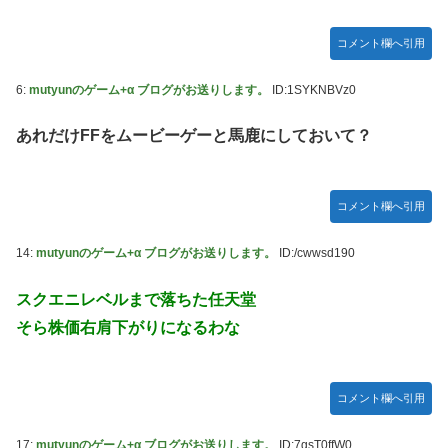
ズフィギュア【彩色原型公開】
【画像】令和最新版のあのちゃん、可愛過ぎてワイらにブッ
コメント欄へ引用
刺さりまくりw w w w w w
6:
mutyunのゲーム+α ブログがお送りします。
ID:1SYKNBVz0
【ナイトレイン】 舐め腐ったネタビルドで床舐めしまくる
「俺って面白いやろ？」みたいな寒い奴
あれだけFFをムービーゲーと馬鹿にしておいて？
連合のモルモット部隊の部隊長になりました 第45話
【ウルトラQ】 「ナメゴン」とかいうシリーズ初の宇宙怪獣
コメント欄へ引用
【デレマス】 橘ありす「あなたの瞳には」
【艦これ】 募：ヴィスビィの触媒
14:
mutyunのゲーム+α ブログがお送りします。
ID:/cwwsd190
やるやらでっきーのクラス転移ダンジョンサバイバル・闇鍋
スクエニレベルまで落ちた任天堂
あんこ仕立て 第45話
そら株価右肩下がりになるわな
【画像】『金田一少年の事件簿』で好きな死体ランキング１
位がこちら！
やる夫のダンジョン運営記180-おまけ31 埋めネタ「17話舞
コメント欄へ引用
台裏2 土産物市・当日」
ソフトの入れ替えなんて10秒で済むのにそれを面倒くさいと
17:
mutyunのゲーム+α ブログがお送りします。
ID:7gsT0ffW0