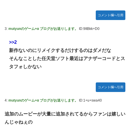
番組が最新SNSの数十年先を行っていたと話題に
ジャグラーやってる奴ってヤバいの多すぎじゃね？？？
【艦これ】これがラ級ちゃんの水着modeか・・・！
今季もタイトル獲得を目指すFC町田ゼルビア黒田剛監督が
コメント欄へ引用
抱負を語る
ぐらんぶる Season 3 第5話 感想：耕平がタレントの替え玉
に！奇行にはちゃんと意味があった！
3:
mutyunのゲーム+α ブログがお送りします。
ID:9ItBkk+D0
竹﨑由佳アナ ピタパンのお尻！！
>>2
【ウマ娘】セイちゃんの攻撃力を見よ！！！
新作ないのにリメイクするだけするのはダメだな
【画像】島田フミカネ先生、ひたすらエッチな絵を上げ続け
そんなことした任天堂ソフト最近はアナザーコードとス
る存在になってしまう
タフォしかない
【ウマ娘】（悲報）ナイスネイチャ、討ち取られる
【画像あり】ワイ、今更SSSS.GRIDMANを観賞するも面白
過ぎて今まで観てなかったを後悔する…
コメント欄へ引用
【バンダイ】「食玩」「プライズ」「ガシャポン」2026年8
4:
mutyunのゲーム+α ブログがお送りします。
ID:1+u+swa40
月発売商品【発売スケジュール】
【悲報】AV女優さん、キモオタチー牛弱男どもの「おはよ
追加のムービーが大量に追加されてるからファンは嬉しい
う」にブチギレｗｗｗ
んじゃねぇの
【〈物語〉シリーズ】セガ「忍野忍」「斧乃木余接」プライ