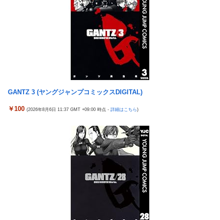
らず走るし流問題解決じゃね？」
母と一緒の時に、明らかに足に障害がある方が歩いていた。母
「なんであんな歩き方なの？ふざけてるの？」
ソフトの入れ替えなんて10秒で済むのにそれを面倒くさいとか
DL版選ぶ理由だわとかなんなんアホなのか
ガルシア 打率.230 13打数3安打 2本塁打 7打点
伊勢鈴蘭さん、コカ・コーラ愛を全力アピール！
GANTZ 3 (ヤングジャンプコミックスDIGITAL)
【速報】れいわ新選組さん「いのちの党」に改名ｗｗｗｗｗｗｗ
ｗ
￥100
(2026年8月6日 11:37 GMT +09:00 時点 -
詳細はこちら
)
【画像】ワイのS&P500、逝くｗ
【悲報】観光客「やっぱり本場のジンギスカンは美味い！」道民
ワイ「ぷっwwww」
【衝撃】ハンターハンター、とんでもねえ伏線が発掘される。ク
ルタ族の虐殺犯人がツェリードニヒだった模様！
【ウマ娘】わたしの全力受け止めて♡ ←「またへんないきものが
ふえてる…」