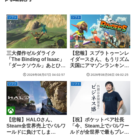
ソフト
ソフト
三大傑作ゼルダライク
【悲報】スプラトゥーンレ
「The Binding of Isaac」
イダースさん、もうリズム
「ダークソウル」あとひと
天国にアマゾンランキング
つは？
で敗北wwwwwwwww
2026年08月07日 04:02:57
2026年08月06日 09:02:25
ソフト
ソフト
【悲報】HALOさん、
【祝】ポケットペア社長
Steam全世界売上でパルワ
「今、Steam上でパルワー
ールドに負けてしま
ルドが全世界で最もプレイ