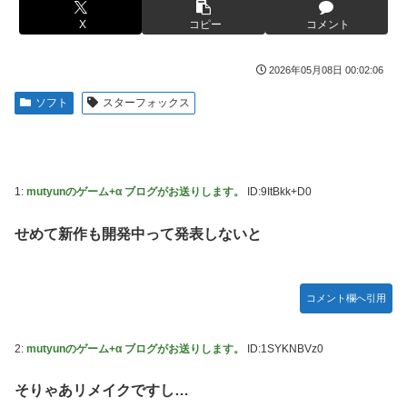
【ROBOT魂】 88,000のミーティアが二次も即完売なの大人
伊勢鈴蘭さん、コカ・コーラ愛を全力アピール！
X
コピー
コメント
気すぎる…
無期懲役、去年の仮釈放わずか４人…もう実質終身刑だった
【デレマス】 紗南「アイドルに似合うポケモン？」
2026年05月08日 00:02:06
【画像】田中みな実さん、妊娠中とは思えないヒール姿で登
ブラッドボーン全クリしたんだが
場してしまう
ソフト
スターフォックス
【画像】田中みな実さん、妊娠中とは思えないヒール姿で登
【画像】令和最新版のあのちゃん、可愛過ぎてワイらにブッ
場してしまう
刺さりまくりw w w w w w
ワイ手取り15万正社員→副業でウーバーやってるんやが金が
【画像】日焼け口リの締まったお尻っていいよね！ｗｗｗｗ
ない
ｗ
1:
mutyunのゲーム+α ブログがお送りします。
ID:9ItBkk+D0
株式投資、若年男性の自信喪失の原因に-6割超が「人生の敗
熊本･八代港で自衛隊の「病院船」が医療提供開始、診察と
者」自認
せめて新作も開発中って発表しないと
薬剤処方…被災者向け大浴場も！
【緊急】お笑いジャングルポケット斉藤慎二被告に懲役7年
【悲報】コメ農家「高市総理には愛想尽かした」売値は生産
の求刑←これ…
原価の半分以下に…肥料代や燃料代は高騰「今年でやめる」
コメント欄へ引用
農家も
【ウマ娘】セイちゃんの攻撃力を見よ！！！
【悲報】かつての「快楽天」が微妙になったわけｗｗｗｗｗ
【悲報】人気配信者「はっきり言う、ジャングリア沖縄ほん
2:
mutyunのゲーム+α ブログがお送りします。
ID:1SYKNBVz0
とーーーーーーーーにおもんない！！！！」→炎上
【有能】政府「トラックはサービスエリア利用有料化すれば
サボらず走るし流問題解決じゃね？」
そりゃあリメイクですし…
海外「全部日本の真似だったのか…」 日本の普通のテレビ