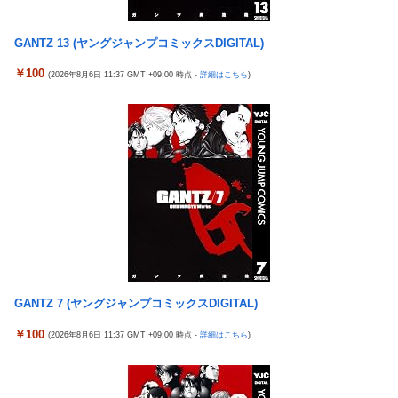
【悲報】AV女優さん、キモオタチー牛弱男どもの「おはよう」に
ブチギレｗｗｗ
GANTZ 13 (ヤングジャンプコミックスDIGITAL)
【〈物語〉シリーズ】セガ「忍野忍」「斧乃木余接」プライズフ
ィギュア【彩色原型公開】
￥100
(2026年8月6日 11:37 GMT +09:00 時点 -
詳細はこちら
)
【ナイトレイン】 舐め腐ったネタビルドで床舐めしまくる「俺っ
て面白いやろ？」みたいな寒い奴
三菱自動車、「パジェロ」の中型版・小型版も発売へ
【ウルトラQ】 「ナメゴン」とかいうシリーズ初の宇宙怪獣
【衝撃】 中国製ルーター20機種にバックドア発見！ ネットに繋
ぐだけで35秒ごとに中国のサーバーと通信
【艦これ】 募：ヴィスビィの触媒
影山優佳、赤ランジェリー×網タイツがスケベ過ぎる！只の痴女
だろ・・・
GANTZ 7 (ヤングジャンプコミックスDIGITAL)
西武・中村剛也、一軍昇格が秒読み！
￥100
(2026年8月6日 11:37 GMT +09:00 時点 -
詳細はこちら
)
フジ『有吉の夏休み』今夏も放送へ 有吉弘行の意味深発言でフ
ワちゃん復帰説が急浮上
【有能】政府「トラックはサービスエリア利用有料化すればサボ