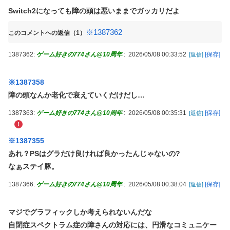
Switch2になっても障の頭は悪いままでガッカリだよ
※1387362
このコメントへの返信（1）
1387362:
ゲーム好きの774さん@10周年
:
2026/05/08 00:33:52
[保存]
[返信]
※1387358
障の頭なんか老化で衰えていくだけだし…
1387363:
ゲーム好きの774さん@10周年
:
2026/05/08 00:35:31
[保存]
[返信]
!
※1387355
あれ？PSはグラだけ良ければ良かったんじゃないの?
なぁステイ豚。
1387366:
ゲーム好きの774さん@10周年
:
2026/05/08 00:38:04
[保存]
[返信]
マジでグラフィックしか考えられないんだな
自閉症スペクトラム症の障さんの対応には、円滑なコミュニケー