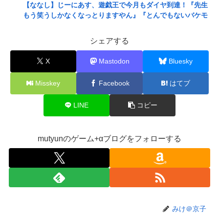
【ななし】じーにあす、遊戯王で今月もダイヤ到達！『先生
もう笑うしかなくなっとりますやん』『とんでもないバケモ
ンを産み出してしまった』
シェアする
メディア「Switch2版『モンハンワイルズ』はDLSS込みで
最大1440p動作」
X
Mastodon
Bluesky
【艦これ】E4とE5はどっちの方が難しい？ E5甲はウイニン
グランって聞いたんだけど
Misskey
Facebook
はてブ
【艦これ】今から提督に着任するなら皆吹雪初期艦なんだろ
うか
LINE
コピー
【悲報】映画館の客、ほぼバイオテロレベルのやらかしで観
客が避難する事態にｗｗｗｗ
mutyunのゲーム+αブログをフォローする
【悲報】風俗嬢やってる女の末路ｗｗｗｗｗｗｗｗｗｗｗ
【警告】社会人「スムージーにキウイ皮ごと入れよ。これ美
容にいいんだよね〜」→ 結果…
【画像】コスプレイヤーが死ぬ気で痩せた結果ｗｗｗｗ
【衝撃】クルタ族虐 殺の犯人、ツェリードニヒで確定！ク
みけ＠京子
ロロの演劇のせいで2人も無駄死ににwwww