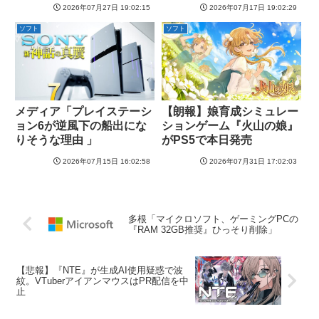
う・・・
されているゲームらしいで
2026年07月27日 19:02:15
2026年07月17日 19:02:29
す」
ソフト
ソフト
メディア「プレイステーシ
【朗報】娘育成シミュレー
ョン6が逆風下の船出にな
ションゲーム『火山の娘』
りそうな理由 」
がPS5で本日発売
2026年07月15日 16:02:58
2026年07月31日 17:02:03
多根「マイクロソフト、ゲーミングPCの
『RAM 32GB推奨』ひっそり削除」
【悲報】『NTE』が生成AI使用疑惑で波
紋。VTuberアイアンマウスはPR配信を中
止