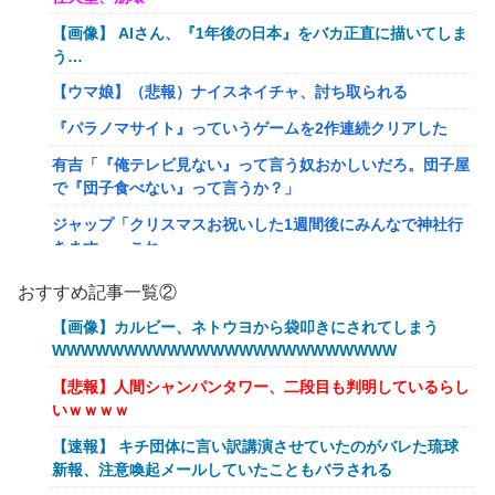
【画像】 AIさん、『1年後の日本』をバカ正直に描いてしま
う…
【ウマ娘】（悲報）ナイスネイチャ、討ち取られる
『パラノマサイト』っていうゲームを2作連続クリアした
有吉「『俺テレビ見ない』って言う奴おかしいだろ。団子屋
で『団子食べない』って言うか？」
ジャップ「クリスマスお祝いした1週間後にみんなで神社行
きます」←これ
【画像】令和最新版のあのちゃん、可愛過ぎてワイらにブッ
おすすめ記事一覧②
刺さりまくりw w w w w w
【画像】カルビー、ネトウヨから袋叩きにされてしまう
オワコン扱いされていたデジモンさん、令和に全盛期を超え
WWWWWWWWWWWWWWWWWWWWWWWW
る利益を生み出していた
【悲報】人間シャンパンタワー、二段目も判明しているらし
【爆笑ｗ】バッグひったくりを試みた男、バイクを盗られ
いｗｗｗｗ
る！
【速報】 キチ団体に言い訳講演させていたのがバレた琉球
【動画】新型のさすまた、限界突破www
新報、注意喚起メールしていたこともバラされる