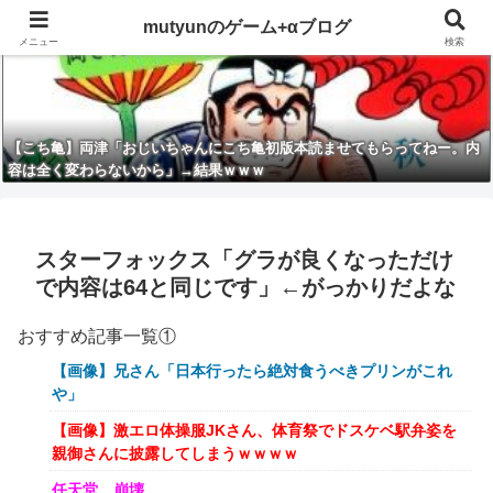
mutyunのゲーム+αブログ
メニュー
検索
【こち亀】両津「おじいちゃんにこち亀初版本読ませてもらってねー。内
容は全く変わらないから」→結果ｗｗｗ
スターフォックス「グラが良くなっただけ
で内容は64と同じです」←がっかりだよな
おすすめ記事一覧①
【画像】兄さん「日本行ったら絶対食うべきプリンがこれ
や」
【画像】激エロ体操服JKさん、体育祭でドスケベ駅弁姿を
親御さんに披露してしまうｗｗｗｗ
任天堂、崩壊