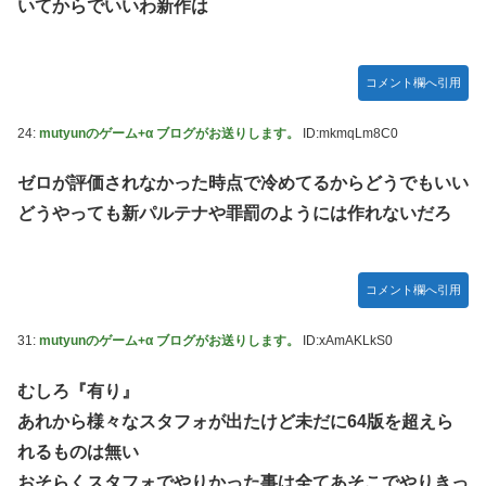
いてからでいいわ新作は
モーニング娘。'25『気になるその気の歌』ってガチで名曲
だと思うんだけど
5期・6期 人気ランキング
コメント欄へ引用
冨里奈央ちゃん、おへそ見せガチでエグいって・・・
24:
mutyunのゲーム+α ブログがお送りします。
ID:mkmqLm8C0
ゼロが評価されなかった時点で冷めてるからどうでもいい
どうやっても新パルテナや罪罰のようには作れないだろ
コメント欄へ引用
31:
mutyunのゲーム+α ブログがお送りします。
ID:xAmAKLkS0
むしろ『有り』
あれから様々なスタフォが出たけど未だに64版を超えら
れるものは無い
おそらくスタフォでやりかった事は全てあそこでやりきっ