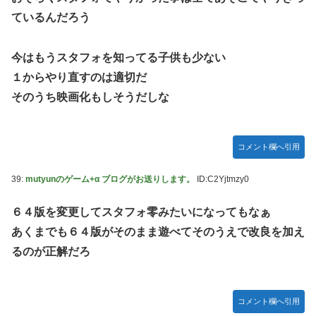
ているんだろう
今はもうスタフォを知ってる子供も少ない
１からやり直すのは適切だ
そのうち映画化もしそうだしな
コメント欄へ引用
39:
mutyunのゲーム+α ブログがお送りします。
ID:C2Yjtmzy0
６４版を変更してスタフォ零みたいになってもなぁ
あくまでも６４版がそのまま遊べてそのうえで改良を加え
るのが正解だろ
コメント欄へ引用