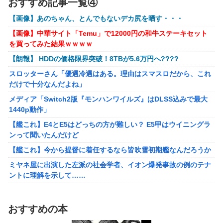
おすすめ記事一覧④
メディア「Switch2版『モンハンワイルズ』はDLSS込みで最大
位がこちら！
1440p動作」
【画像】あのちゃん、とんでもないデカ尻を晒す・・・
【ウマ娘】夜に食べるアイスおいち！「きーん」ってする
【艦これ】E4とE5はどっちの方が難しい？ E5甲はウイニングラ
【画像】中華サイト「Temu」で12000円の和牛ステーキセット
ち。
ンって聞いたんだけど
を買ってみた結果ｗｗｗｗ
【にじさんじ】本日20時から、ののはとあゆゆでコラボ！
【艦これ】今から提督に着任するなら皆吹雪初期艦なんだろうか
【朗報】 HDDの価格限界突破！8TBが5.6万円へ????
【ライザのアトリエ】キューズQ「ライザ(ライザリン・シュタウ
部屋作りゲーム、確率で出現するイカを見るとクラッシュす
スロッターさん「優遇冷遇はある。理由はスマスロだから、これ
ト)ウェディングStyle」フィギュア【予約開始】
る不具合が発生
だけで十分なんだよね」
【〈物語〉シリーズ】セガ「忍野忍」「斧乃木余接」プライズフ
メディア「Switch2版『モンハンワイルズ』はDLSS込みで最大
ィギュア【彩色原型公開】
1440p動作」
【バンダイ】「食玩」「プライズ」「ガシャポン」2026年8月発
【艦これ】E4とE5はどっちの方が難しい？ E5甲はウイニングラ
売商品【発売スケジュール】
ンって聞いたんだけど
結婚相談所職員さん、子なし女にド正論を述べてしまう…
【艦これ】今から提督に着任するなら皆吹雪初期艦なんだろうか
週間少年ジャンプのグッズ(43億円分)を注文してキャンセルした
ミヤネ屋に出演した左派の社会学者、イオン爆発事故の例のテナ
32歳女が逮捕
ントに理解を示して……
今年3月のベントレーひき逃げ事件で逮捕された男、韓国籍だっ
【草】アル中「水飲みたくない！」 グラス「はい転倒」
た模様…自称インフルエンサー→実際はフェラーリの見積もりだ
「こんな事になるんやから強制置き配は止めておくべき」とユー
け投稿など嘘だらけｗｗｗｗｗｗｗｗ
おすすめの本
ザーがドン引き、UberEatsが導入した強制置き配が起こしたの
【悲報】桐谷さん「人生かけて7億円貯めたのにガンで死ぬか