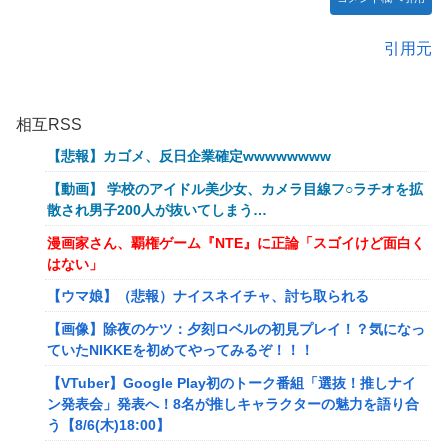
引用元
相互RSS
【悲報】カゴメ、反日企業確定wwwwwwww
【動画】 学校のアイドル美少女、カメラ目線フ○ラチオを拡
散され男子200人が抜いてしまう…
漫画家さん、覇権ゲーム『NTE』に正論「スゴイけど面白く
はない」
【ウマ娘】（悲報）ナイスネイチャ、討ち取られる
【画像】除夜のケツ：夕刻ロベルの初見プレイ！？気になっ
ていたNIKKEを初めてやってみるぞ！！！
【VTuber】Google Play初のトーク番組「選抜！推しナイ
ン発表会」発表へ！8名が推しキャラクターの魅力を語り合
う【8/6(木)18:00】