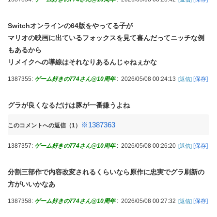
Switchオンラインの64版をやってる子が
マリオの映画に出ているフォックスを見て喜んだってニッチな例
もあるから
リメイクへの導線はそれなりあるんじゃねぇかな
1387355:
ゲーム好きの774さん@10周年
:
2026/05/08 00:24:13
[保存]
[返信]
グラが良くなるだけは豚が一番嫌うよね
※1387363
このコメントへの返信（1）
1387357:
ゲーム好きの774さん@10周年
:
2026/05/08 00:26:20
[保存]
[返信]
分割三部作で内容改変されるくらいなら原作に忠実でグラ刷新の
方がいいかなあ
1387358:
ゲーム好きの774さん@10周年
:
2026/05/08 00:27:32
[保存]
[返信]