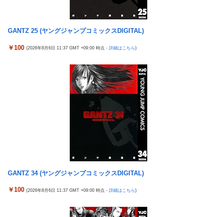
タを連発するｗｗｗｗｗ
【実戦報告】Lストリートファイター6の評判まとめ！ヤレる感が
【ROBOT魂】 88,000のミーティアが二次も即完売なの大人気す
微妙！？もう稼働貢献週の予想をするユーザーも！？
GANTZ 25 (ヤングジャンプコミックスDIGITAL)
ぎる…
4号機ジジイ「どんなノーマルタイプでも下皿はガッチガチがデ
【日向坂46】 かほりん、ありのままの姿・・・【藤嶌果歩1st写
フォ」←マジで無駄な事やってるよな
￥100
(2026年8月6日 11:37 GMT +09:00 時点 -
詳細はこちら
)
真集】
冷笑系パチンカスさん「フルカスは脳死？成人男子がパチンコの
【パ順位】鷹========猫-公=====檻-/==鴎=========鷲
演出に一喜一憂してる方が脳死なんよ」
（2026.8.5）
【バンダイ】「食玩」「プライズ」「ガシャポン」2026年8月発
【悲報】みのもんたさん、代表作が「クイズミリオネア」しかな
売商品【発売スケジュール】
い
【悲報】AV女優さん、キモオタチー牛弱男どもの「おはよう」に
【幽霊否定派、完全論破】幽霊がいないなら午前2時に一人で墓
ブチギレｗｗｗ
石を木刀で叩き割れるよな？ｗｗｗｗｗ
【〈物語〉シリーズ】セガ「忍野忍」「斧乃木余接」プライズフ
神谷玲子の新台は神ぱち!? #75【「e七つの大罪3」1回転で大当
ィギュア【彩色原型公開】
たり＝速さが段違い！渾身のRUSHに神谷が挑む！！】
三菱自動車、「パジェロ」の中型版・小型版も発売へ
【実戦報告】Lストリートファイター6の評判まとめ！ヤレる感が
GANTZ 34 (ヤングジャンプコミックスDIGITAL)
【衝撃】 中国製ルーター20機種にバックドア発見！ ネットに繋
微妙！？もう稼働貢献週の予想をするユーザーも！？
ぐだけで35秒ごとに中国のサーバーと通信
￥100
(2026年8月6日 11:37 GMT +09:00 時点 -
詳細はこちら
)
4号機ジジイ「どんなノーマルタイプでも下皿はガッチガチがデ
影山優佳、赤ランジェリー×網タイツがスケベ過ぎる！只の痴女
フォ」←マジで無駄な事やってるよな
だろ・・・