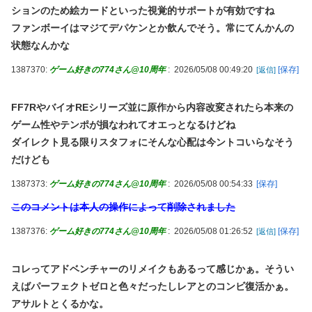
ションのため絵カードといった視覚的サポートが有効ですね
ファンボーイはマジてデパケンとか飲んでそう。常にてんかんの
状態なんかな
1387370:
ゲーム好きの774さん@10周年
:
2026/05/08 00:49:20
[保存]
[返信]
FF7RやバイオREシリーズ並に原作から内容改変されたら本来の
ゲーム性やテンポが損なわれてオエっとなるけどね
ダイレクト見る限りスタフォにそんな心配は今ントコいらなそう
だけども
1387373:
ゲーム好きの774さん@10周年
:
2026/05/08 00:54:33
[保存]
このコメントは本人の操作によって削除されました
1387376:
ゲーム好きの774さん@10周年
:
2026/05/08 01:26:52
[保存]
[返信]
コレってアドベンチャーのリメイクもあるって感じかぁ。そうい
えばパーフェクトゼロと色々だったしレアとのコンビ復活かぁ。
アサルトとくるかな。