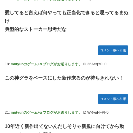
かDL版選ぶ理由だわとかなんなんアホなのか
愛してると言えば何やっても正当化できると思ってるまぬ
【ウマ娘】夜に食べるアイスおいち！「きーん」ってする
ち。
け
典型的なストーカー思考だな
【にじさんじ】本日20時から、ののはとあゆゆでコラボ！
広島県知事ら「核抑止論、根本的におかしい。軍拡競争を助
長し世界を不安定化させるだけ」
コメント欄へ引用
部屋作りゲーム、確率で出現するイカを見るとクラッシュす
る不具合が発生
18:
mutyunのゲーム+α ブログがお送りします。
ID:36AeqY0L0
積水ハウス「地面師に55億円騙し取られた…」ワイ「はえー
この神グラをベースにした新作来るのが待ちきれない！
かわいそう…会社滅茶苦茶やろなぁ」
【激震】韓国人「韓国サッカー協会、W杯・五輪で複数回の
性接待を行い審判を買収していたことが発覚…（ﾌﾞﾙﾌﾞﾙ」＝
コメント欄へ引用
韓国の反応
【元NMB48】安部若菜、卒業して早くもお酒解禁
21:
mutyunのゲーム+α ブログがお送りします。
ID:WRygH+PP0
冨里奈央ちゃん、罰ゲームのセミをずっと気にしてたｗ【乃
木坂46】
10年近く新作出てないんだしそりゃ新規に向けてから動