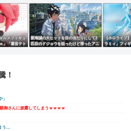
ォルメフィギュ
新海誠の大ヒットを目の当たりにして2
【ホロライブ】P
r.」「重音テト
匹目のドジョウを狙ったけど滑ったアニ
ラミィ」フィギ
型公開】
メ映画達、なんやかんや面白いものもあ
る説
騰！
や」
を親御さんに披露してしまうｗｗｗｗ
まう…