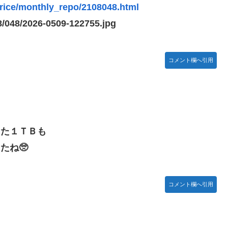
んだな…
price/monthly_repo/2108048.html
8/048/2026-0509-122755.jpg
乙女」
コメント欄へ引用
懺悔小ネタ「創刻のファイアホイール」+埋めネタ「ファイアホイール
た？」 第29話
した１ＴＢも
うなのがデュオだよね
たね🥺
「資料だから見といてくれ」
コメント欄へ引用
ャップタマモクロスアクリル定規」意外(?)な落とし穴により配布