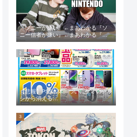
『ソニーが嫌い』←まあわかる『ソ
ニー信者が嫌い』←まあわかる『任
天堂信者が嫌い』←まあわかる
【悲報】PS5本体、ついにゲオのチラ
シから消える…