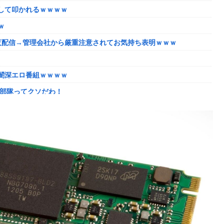
して叩かれるｗｗｗｗ
告(19)に無期懲役の判決←これ、妥当だと思う？？？？？？
ｗ
らいことになってしまうw w w w w w w
夜配信→管理会社から厳重注意されてお気持ち表明ｗｗｗ
別な生き様に各国から称賛の声
しか使わない客にお気持ち表明してしまう←コレどっちが悪いん
闇深エロ番組ｗｗｗｗ
動部隊ってクソだわ！
の部類だったと判明ｗｗｗｗｗｗｗｗｗ
向き合います！」X民「高市だから叩いて良いをやってるのがお前
べき理由がこちら‥日米との異例の共同介入によって記録的なウォ
画【ラブライブ！】
SP」を明日（8月9日）から12日間毎日放送へ
に
に並ぶとチンチクリンに見えてしまう
知ってしまったディズニー信者、帰国後『本家』に失望する事態に
の部類だったと判明ｗｗｗｗｗｗｗｗｗ
いいの…？」
投稿が話題に
で買い込んだ米が売れず「損切り祭り」開幕へ