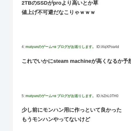
2TBのSSDがproより高いとか草
【にじさんじ】石神がミームを堪能しとる
値上げ不可避だなこりゃｗｗｗ
ドラマー兼編曲家「ハロプロのいう『16ビートを刻む』っ
味なのでは？」
韓国人「韓国サッカー協会の性接待報道、海外でも大騒ぎに
だ」「2002年まで疑う価値がある」「国民や国が築いた
4:
mutyunのゲーム+α ブログがお送りします。
ID:iXqXPoa4d
熊本県知事の要請をガン無視したTBS、避難所に取材班
【セクシー】人気美人声優、太ももチラリｗｗｗｗｗｗｗ
これでいかにsteam machineが高くなるか
「私達が原爆ドーム前をあけ渡せば核戦争が始まってしま
池田瑛紗ちゃんが｢真珠の耳飾りの少女｣の魅力を語る！！
【朗報】山﨑愛生「けんぱなぱっぱぱん！」←
5:
mutyunのゲーム+α ブログがお送りします。
ID:/sZnL0TH0
少し前にモンハン用に作っといて良かった
もうモンハンやってないけど