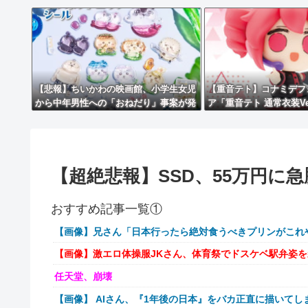
【悲報】ちいかわの映画館、小学生女児
【重音テト】コナミデフ
から中年男性への「おねだり」事案が発
ア「重音テト 通常衣装Ve
生するｗｗｗｗ
SV衣装Ver.」【彩色原
【超絶悲報】SSD、55万円に急
おすすめ記事一覧①
【画像】兄さん「日本行ったら絶対食うべきプリンがこれ
【画像】激エロ体操服JKさん、体育祭でドスケベ駅弁姿
任天堂、崩壊
【画像】 AIさん、『1年後の日本』をバカ正直に描いてし