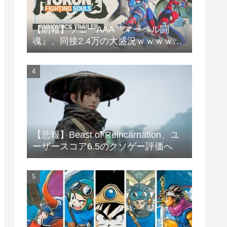
【朗報】ソニーAAA『マーベル闘
魂』、同接2.4万の大盛況ｗｗｗｗｗ
ｗ
【悲報】Beast of Reincarnation、ユ
ーザースコア6.5のクソゲー評価へ