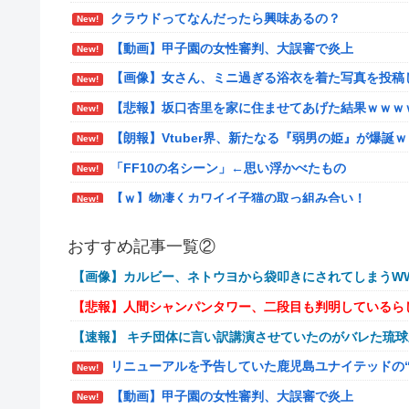
クラウドってなんだったら興味あるの？
New!
【動画】甲子園の女性審判、大誤審で炎上
New!
【画像】女さん、ミニ過ぎる浴衣を着た写真を投稿
New!
【悲報】坂口杏里を家に住ませてあげた結果ｗｗｗ
New!
【朗報】Vtuber界、新たなる『弱男の姫』が爆誕
New!
「FF10の名シーン」←思い浮かべたもの
New!
【ｗ】物凄くカワイイ子猫の取っ組み合い！
New!
【悲報】オーケストラ演奏家「ゲーム音楽をやらな
New!
おすすめ記事一覧②
【艦これ】でもイベントのたびに思うんだ 空母機
New!
【画像】カルビー、ネトウヨから袋叩きにされてしまうWW
【艦これ】ひみつの通り道 他
New!
【悲報】人間シャンパンタワー、二段目も判明しているら
【艦これ】ナマケモノアガノウサギ 他
New!
【速報】 キチ団体に言い訳講演させていたのがバレた琉
【艦これ】競泳水着いんのかよ
New!
リニューアルを予告していた鹿児島ユナイテッドの
New!
日産e-power、無給油で1980km走行しギネス
New!
【動画】甲子園の女性審判、大誤審で炎上
New!
イーロン・マスク「中国のロボットはデタラメで遠
New!