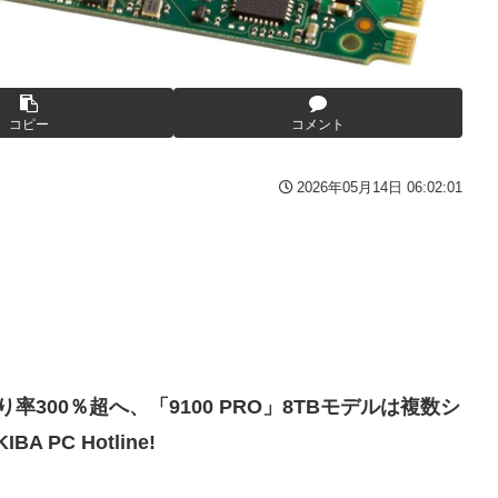
デートか？
代女性「最高、パン中心の生活には飽き飽きしていて、野菜不足も感
ナの「しんぴのビスチェ」可愛い！そしてメドローアやギガバーストき
ない』という批判は害悪。障害者に関わると損をするのは事実。」
コピー
コメント
うが良かったと思っていた」
画【ラブライブ！】
2026年05月14日 06:02:01
に耐えられず東北6県撤退を発表
いｗｗｗｗｗｗｗｗｗｗｗｗｗ
い…
んのか
決着wwwwwwwwwwwww
知ってしまったディズニー信者、帰国後『本家』に失望する事態に
率300％超へ、「9100 PRO」8TBモデルは複数シ
秋山さんの逆転の策がバレちゃった！
 PC Hotline!
高だよな