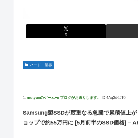
【動画】タイのティパンコーン王子が日本人女性と
New!
【避難所】キッチンカー、から揚げや麺類提供 40
New!
「ドラクエ11」攻略感想(54/クリア後)マルティ
New!
じていた」→時事通信タイトル「パン...
たー！
ドワンゴ川上「みい山への『障害者への配慮が足り
New!
私の彼に裏表がなさすぎる 第3話
New!
X
【九州名物】鶏刺し食べた医師、全身麻痺へ…「死んだほ
【虹ヶ咲】「夏はせつ泣き」がキャッチコピーの映
New!
野田昇吾、初の準優進出目前も「一回希望」で賞典除外
【ウマ娘】ウマ娘バストTOP20
New!
高市政権に媚びて偏向報道まみれの産経新聞、コスト上昇
【悲報】ハンターハンター連載再開の様子、全くな
New!
ハード・業界
【日向坂46】Zepp Osaka、客席が想像以上にヤバ
New!
【艦これ】今回ソ連艦てまたユーロの仲間入りしと
New!
【速報】とある魔術の禁書目録、最新刊でヒロイン戦争
New!
1:
mutyunのゲーム+α ブログがお送りします。
ID:4Aq3d6JT0
海外「日本なんて行くんじゃなかった…」 日本を
New!
【ウマ娘】セイちゃんの攻撃力を見よ！！！
New!
Samsung製SSDが度重なる急騰で累積値上がり
LIAR GAME -ライアーゲーム- 第17話 感想：
New!
ョップで約55万円に [5月前半のSSD価格] – AKIBA
FF4とかいうカッコいい竜騎士が活躍するゲーム最
New!