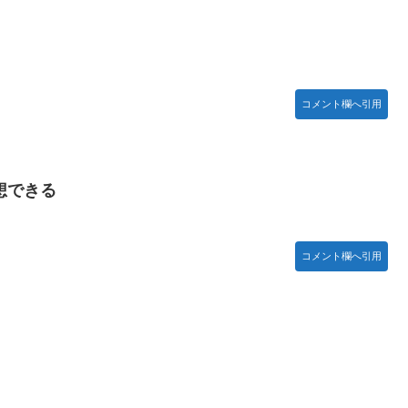
て16ビートじゃなくて8ビートのウラ(アップビート)を意識する意
・・・2002年W杯4強の記録取り消しの声も」→「マジで国の恥
コメント欄へ引用
国格をサッカー選手が足で蹴り飛ばすね」
が押し入ってプライバシーに全く配慮しない報道を……
ｗｗｗｗｗｗｗｗｗｗｗｗｗｗｗｗｗ
予想できる
う」と訴える市民団体、それを聞いた被爆3世の人が……
！【乃木坂46】
コメント欄へ引用