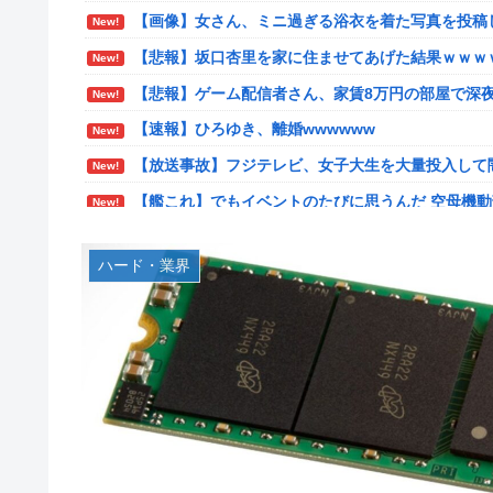
【画像】女さん、ミニ過ぎる浴衣を着た写真を投稿
New!
【速報】北海道江別大学生殺人事件、主犯格の川口被
New!
【悲報】坂口杏里を家に住ませてあげた結果ｗｗｗ
New!
【悲報】女さん、歩行者を轢いた挙句、道路に倒れてどえ
New!
【悲報】ゲーム配信者さん、家賃8万円の部屋で深
New!
海外「日本は戦勝国なんだよ」 戦後の日本人の特
New!
【速報】ひろゆき、離婚wwwwww
New!
【画像】居酒屋さん、6人で長居して会計4939円
New!
【放送事故】フジテレビ、女子大生を大量投入して
や？？？？？？
New!
【艦これ】でもイベントのたびに思うんだ 空母機
女芸人の吉住さん（36）メイクしたら普通に美人
New!
New!
【艦これ】ひみつの通り道 他
【衝撃】蓮舫「蓮舫だから叩いて良いという報道に
New!
New!
だろ」←これ…w w
ハード・業界
【艦これ】ナマケモノアガノウサギ 他
New!
韓国人「韓国が米韓通貨スワップ交渉に全力を注ぐ
New!
【虹ヶ咲】「夏はせつ泣き」がキャッチコピーの映
New!
ン・ドル為替の現実」
フジテレビ「2026 FORMULA1 サマーブレイク
New!
「斬撃を飛ばす」←ぶっちゃけ好き？嫌い？
New!
お前ら「日本も核武装汁！」←１万発の核弾頭どこ
New!
【悲報】瀬戸環奈がスタイルよすぎて一般男性が隣
New!
海外「日本なんて行くんじゃなかった…」 日本を
New!
女芸人の吉住さん（36）メイクしたら普通に美人
New!
【画像】はいだしょうこ（47）「こんなオバサンで
New!
大竹しのぶ「戦争放棄の国であり続けよう」←この
New!
【悲報】コメ卸大手さん、営業利益83％減 高値
New!