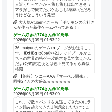
人近く行ってたから我も我もは出てきそう
アラ探しで観てたポケおじも結構いただろ
うけどなこういう発想...
大人気Vtuberぺこーら「ポケモンの会社さ
んが作った新作ゲームやってみる！」
ゲーム好きの774さん@10周年
2026年08月09日 01:53:22
36: mutyunのゲーム+α ブログがお送りしま
す。 ID:HBg+z8ba0>>21デッドプールがこ
ちらの世界の格ゲー攻略本を見て覚えたん
だよ(公式設定)あとは色々見てるから真似
格闘...
【朗報】ソニーAAA『マーベル闘魂』、
同接2.4万の大盛況ｗｗｗｗｗｗ
ゲーム好きの774さん@10周年
2026年08月09日 01:53:00
これまで散々パクリを見逃してきたのにラ
イン踏み越えてきた1件訴訟しただけでこ