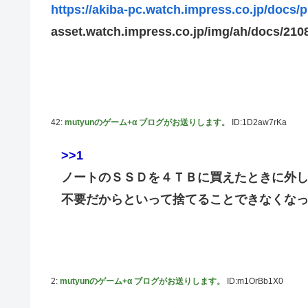
【スターウォーズ】グローグーってすごい人気ある
New!
https://akiba-pc.watch.impress.co.jp/docs/
【画像】 YouTubeコメント欄、キレッキレ
New!
asset.watch.impress.co.jp/img/ah/docs/210
【デレマス】 仮面ライダーバロンＰ第２話「蒼翼の
New!
【速報】 ひろゆき、離婚ｗｗｗｗｗｗ
New!
やる夫のダンジョン運営記183-雑談所ネタ118 
New!
TCG・その後」
42:
mutyunのゲーム+α ブログがお送りします。
ID:1D2aw7rKa
『マリオカートワールド』はどうすればよかったのか…
やる夫「催眠アプリを手に入れたんだけど……これ必要だっ
>>1
ノートのＳＳＤを４ＴＢに買えたときに外
【ガンダムＷ】あのメンツのなかでは比較的常識のあるほ
不要だからといって捨てることできなくなっ
【デレマス】 凛「なにこれ、蒼穹のファフナー？」モバP
ガキ「世界を救います」←飽きた。おっさんにしろ
ラブライブ！の犬、だいたい老犬
【朗報】AKB48 ロッテとコラボ決定！！
2:
mutyunのゲーム+α ブログがお送りします。
ID:m1OrBb1X0
【ウマ娘】コミケで配布予定だった非公式グッズ「オグリキ
を撤回することに…