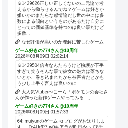
※1429626正しい正しくないの二元論で考
えるから拗らせるんでね？ゲームは好きか
嫌いかのまだらな感情論だし世の中には多
数による傾向というものがあるだけ自分に
とっての価値基準を持つのは良い事だけど
多数...
なぜ評価が高いのか理解に苦しむゲーム
ゲーム好きの774さん@10周年
2026年08月09日 02:02:14
※1429504信者なんだろうけど擁護が下手
すぎて笑うそんな事で彼女の魅力は落ちな
いとか、巻き込まれたから被害者だとかも
う少し上手く言えば良いのに
大人気Vtuberぺこーら「ポケモンの会社さ
んが作った新作ゲームやってみる！」
ゲーム好きの774さん@10周年
2026年08月09日 01:57:33
64: mutyunのゲーム+α ブログがお送りしま
す。 ID:4Ur/P7uv0キアラが昨日やって8千