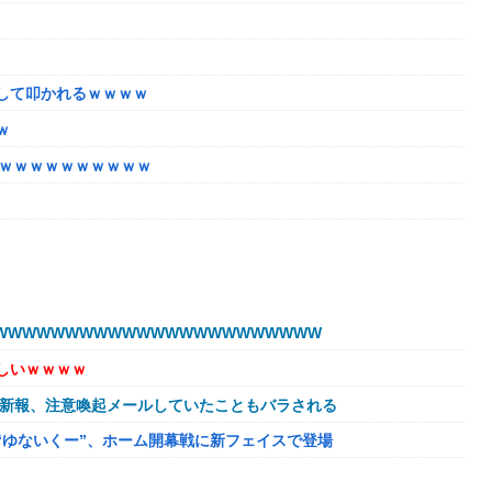
して叩かれるｗｗｗｗ
ｗ
ｗｗｗｗｗｗｗｗｗｗｗ
いと儲からなくなった。本当にイライラする😡」
動部隊ってクソだわ！
WWWWWWWWWWWWWWWWWWWWWW
しいｗｗｗｗ
球新報、注意喚起メールしていたこともバラされる
“ゆないくー”、ホーム開幕戦に新フェイスで登場
記録を達成！→山頂から下ってるだけでした…
隔操作してるだけ」