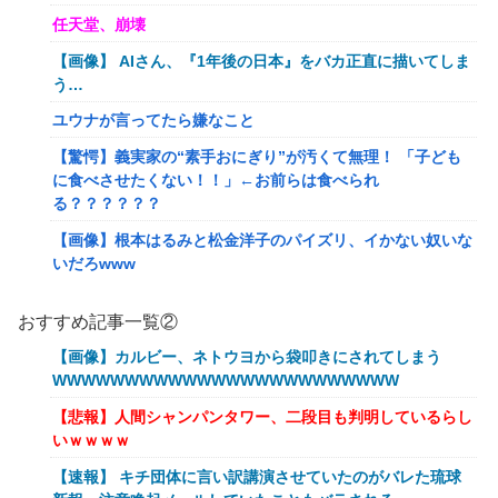
任天堂、崩壊
【画像】 AIさん、『1年後の日本』をバカ正直に描いてしま
う…
ユウナが言ってたら嫌なこと
【驚愕】義実家の“素手おにぎり”が汚くて無理！ 「子ども
に食べさせたくない！！」←お前らは食べられ
る？？？？？？
【画像】根本はるみと松金洋子のパイズリ、イかない奴いな
いだろwww
【怒報】電車乗り込みぼく「おっ、可愛いミニスカＯＬちゃ
おすすめ記事一覧②
んの隣あいてんじゃん！座ったろ！」→結果w w w w w w
w w
【画像】カルビー、ネトウヨから袋叩きにされてしまう
WWWWWWWWWWWWWWWWWWWWWWWW
【画像】闇バイトで無期懲役になってしまった若者さん、お
手紙でお気持ち表明した結果本当に自分で書いたの？と疑惑
【悲報】人間シャンパンタワー、二段目も判明しているらし
が集中してしまう…
いｗｗｗｗ
【画像】 鬼滅のお色気シーン、親御さんがびっくりしてし
【速報】 キチ団体に言い訳講演させていたのがバレた琉球
まう