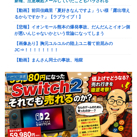
新報、注意喚起メールしていたこともバラされる
【ミリマス】 パステル色の
【動画】前田佳織里「夏好きなんですよ」うい様「露出増え
るからですか？」【ラブライブ！】
【NGS】期間限定クエスト「歪みの森に潜むもの」の感想、
愚痴まとめ( •᷄ὤ•᷅ ) なお固定のクリア時間は相当早いらしい
【悲報】イオンモール熊本の爆発事故、だんだんとイオン側
【令和版アンガ】
が悪いんじゃないかという世論になってしまう
海外「日本人はなんて気高いんだ！」 英高級紙も驚愕した
【画像あり】胸元ユルユルの陸上ユニ着て前屈みの
極限の中の日本人の姿に世界が衝撃
JC⇒！！！！！！！！
【朗報】ハンターハンター最新話、ベンジャミンが覚醒して
【動画】まんさん同士の事故、地獄
主人公になるwwwwwwwwwww
【画像】YouTuber「コンビニのコーヒーの買い方教えま
【悲報】アイドル、とんでもない事実がSNSで拡散→運営が
す！」→3日でとんでもない再生数を叩き出すｗｗｗｗ
ハード・業界
声明を発表ｗｗｗｗ
【悲報】映画『ブルーロック』さん、大コケ
データセンターさん、毎日原爆並みの熱を放出している模様
【悲報】 台風15号さん、意味わからんルートで日本上陸へ
四皇ルフィさん、「ワンピース」最新話で『邪魔なガキ』扱
いされてブチギレてしまうｗｗｗｗ【1190話】
【悲報】AIにジム予約を依頼した結果、予約システムをハッ
クし先客を削除し数カ月先まで予約😰
【ウマ娘】褒め方はそれぞれ
【動画】大食い系女子、「ふえるワカメ」を大量に食べる実
【Money1】 韓国「信用赦免を何回やっても、何回やって
験をした結果ｗｗｗｗ
も」⇒ 257万人赦免したのに60万人がまた延滞者に転落！