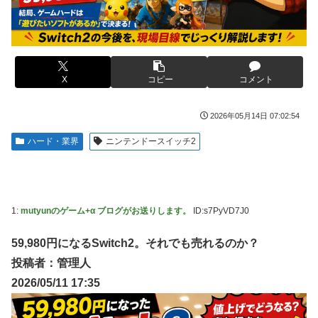
テレ東の女子アナさん、たっぷりお尻とお乳を隠しきれない
【艦これ】E3-4毎回どこかが噛み合わないでち
【芸能】佐藤二朗、胸中吐露「“ほんとうのこと”を僕の口か
逃げ上手の若君 第16話 感想：絶体絶命の若様のピンチに駆
らは何ひとつ言えなくて… 言葉にできぬ悔しさを日々感じ
けつける信濃仮面！
ております」
三山賀子アナ 巨乳くっきり！！【GIF動画あり】
X
コピー
コメント
ダウンード版買うやつの特徴「50％OFFが購入最低ライ
ン」
【艦これ】リアイベコラボって良いよね・・・
2026年05月14日 07:02:54
【艦これ】今日の日に青い空を見上げ 他
【ガンダム00】マスラオとスサノオって色が違うだけ？
ハード・業界
ニンテンドースイッチ2
【艦これ】ママッチャーウサギ 他
海外「日本人はなんて気高いんだ！」 英高級紙も驚愕した
極限の中の日本人の姿に世界が衝撃
【画像】ワイ底辺期間工の夕食がこちらｗｗｗｗｗ
【遊戯王TCG情報】海外のBETBに『Audhumla,
一人っ子母子家庭育ちワイ(26)無職の母親が再婚するらしく
Progenitor of the Frozen Expanse』が新規収録決定！
て驚愕
1:
mutyunのゲーム+α ブログがお送りします。
ID:s7PyVD7J0
【画像】「HUNTER×HUNTER」のキャラと同じ部屋に1時
みい山『そもそも作品自体が糞つまらない』と叩かれだすｗ
間閉じ込められるなら誰が良い？？？
ｗｗｗｗ
59,980円になるSwitch2。それでも売れるのか？
【競馬】ボンドガールが引退、繁殖入り 18戦1勝 重賞2
投稿者：管理人
『LuckyFes'26』ハロプロ反省会会場
着7回
2026/05/11 17:35
江別リンチ犯「立って謝罪は本気じゃない」 裁判官「裁判
【朗報】有名ボカロP、熊本に1000万円の寄付するｗｗｗｗ
で土下座してないキミは本気じゃないな」