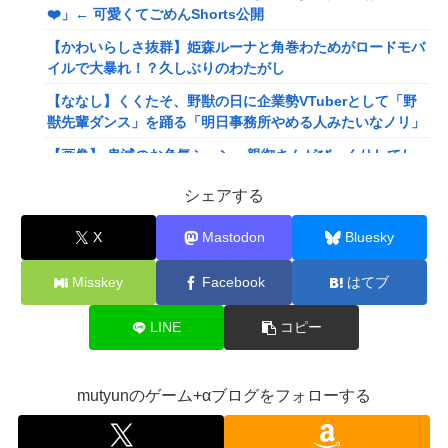
❤️」← 可愛くてごめんShorts公開
【かわいらしさ抜群】姫森ルーナと角巻わためがロードモバ
イルで大暴れ！？久しぶりのわたがし
【ななし】くくたそ、野獣の日に企業勢VTuberとして「野
獣先輩ダンス」を踊る「明日事務所やめる人みたいなノリ」
【画像】 鬼滅のお色気シーン、親御さんがびっくりしてし
まう
シェアする
【画像】tuki.(17)ちゃん、あたシコ投稿で色白ボディを見せ
つける
X
Mastodon
Bluesky
【悲報】 台風15号さん、意味わからんルートで日本上陸へ
Misskey
Facebook
はてブ
【画像】YouTuber「コンビニのコーヒーの買い方教えま
す！」→3日でとんでもない再生数を叩き出すｗｗｗｗ
LINE
コピー
【驚愕】ワイ、初めて丸亀製麺を食った結果ｗｗｗｗｗｗｗ
ｗｗｗ
mutyunのゲーム+αブログをフォローする
【動画】まんさん同士の事故、地獄
【朗報】無職転生、正ヒロインが変わり果てた姿でフィギュ