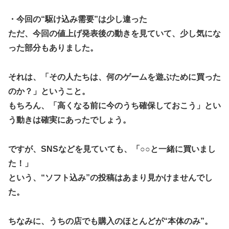
新キービジュアル公開！ワカメがライバルっぽくて格好いい
ぞ―！
・今回の“駆け込み需要”は少し違った
ただ、今回の値上げ発表後の動きを見ていて、少し気にな
世界征服ッ！やる夫博士とBBちゃん
った部分もありました。
GMはデスゲームを攻略してもらいたい―被害者たちの頭脳
戦― 第157話後編
それは、「その人たちは、何のゲームを遊ぶために買った
【ななし】くくたそ、野獣の日に企業勢VTuberとして「野
獣先輩ダンス」を踊る「明日事務所やめる人みたいなノリ」
のか？」ということ。
もちろん、「高くなる前に今のうち確保しておこう」とい
PCパーツ高すぎて自作する人減ってるよな
う動きは確実にあったでしょう。
【にじ甲2026】パワヒは打率は下がるから当たり引かない
とブレーキすぎる
ですが、SNSなどを見ていても、「○○と一緒に買いまし
【TOUGH2】37話感想 灘の同門対決は、さっそくオカル
ト技に展開…！？
た！」
という、“ソフト込み”の投稿はあまり見かけませんでし
アークザラッドの地名の由来を埋めていくスレ
た。
婚活イベント 女性しか集まらない現実
菅原咲月ちゃん、まさかのネタバレｗ【乃木坂46】
ちなみに、うちの店でも購入のほとんどが“本体のみ”。
韓国人「真似せずにはいられない日本の展示会の内容がこち