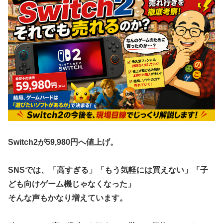
【悲報】クマ駆除で町役場に抗議電話殺到…職員「業務にな
【にじ甲2026】パワヒは打率は下がるから当たり引かない
りません」
とブレーキすぎる
ひろゆき「コメント欄で暴れてるのは暇人です」→ネット
【TOUGH2】37話感想 灘の同門対決は、さっそくオカル
民、一言で片付けられてしまうｗｗｗｗｗ
ト技に展開…！？
海外「日本は戦勝国なんだよ」 戦後の日本人の特別な生き
様に各国から称賛の声
イオン爆発「車で来てるから戻るしかない」避難後に館内
へ…現場の実態が判明
【転生賢者の異世界ライフ】 第8話 感想 討伐じゃなくて生
態系破壊（定期【第二の職業を得て、世界最強になりまし
た】
Switch2が59,980円へ値上げ。
氷色のすずか！！ 第30話
アップル、中国製メモリーチップをテスト。中国様が任天堂
SNSでは、「高すぎる」「もう気軽には買えない」「子
も助けてくださるかも
ども向けゲーム機じゃなくなった」
ダウンード版買うやつの特徴「50％OFFが購入最低ライ
そんな声もかなり増えています。
ン」
【艦これ】今日の日に青い空を見上げ 他