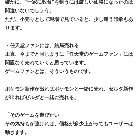
確かに、“一家に数台”を狙うには厳しい価格になったのは
【艦これ】ママッチャーウサギ 他
間違いないでしょう。
【艦これ】阿賀野姉妹水着mode並べ 他
ただ、小売りとして現場で見ていると、少し違う印象もあ
みい山『そもそも作品自体が糞つまらない』と叩かれだすｗ
ります。
ｗｗｗｗ
マジで「女しか」使わない言葉ｗｗｗｗｗｗｗｗｗｗｗｗｗ
・任天堂ファンには、結局売れる
ｗｗｗｗｗｗｗｗｗｗｗｗｗｗ
正直、今までと同じように「任天堂のゲームファン」には
【動画】メガネデブ、めちゃスムーズに無銭飲食してしまう
問題なく売れていくと思っています。
ｗｗｗｗ
ゲームファンとは、そういうものです。
娘の下着をチェックして職場に暴露する狂気の母親！娘の彼
氏を呪い「洗濯物のパンツ見て性生活を察して泣きたい」と
ポケモン新作が出ればポケモンと一緒に売れ、ゼルダ新作
周囲に暴露していて気持ち悪すぎた
が出ればゼルダと一緒に売れる。
『マリオカートワールド』はどうすればよかったのか…
YU-JO IS EIEN !!
「そのゲームを遊びたい」
【動画】前田佳織里「夏好きなんですよ」うい様「露出増え
その気持ちが強ければ、価格が多少上がってもユーザーは
るからですか？」【ラブライブ！】
動きます。
劇場版「Fate/stay night HF」10月14日より上映決定＆最