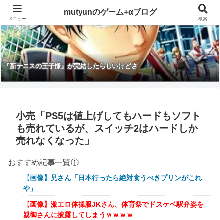
mutyunのゲーム+αブログ
メニュー
検索
『新テニスの王子様』が完結したらしいけどさ
小売「PS5は値上げしてもハードもソフト
も売れているが、スイッチ2はハードしか
売れなくなった」
おすすめ記事一覧①
【画像】兄さん「日本行ったら絶対食うべきプリンがこれ
や」
【画像】激エロ体操服JKさん、体育祭でドスケベ駅弁姿を
親御さんに披露してしまうｗｗｗｗ