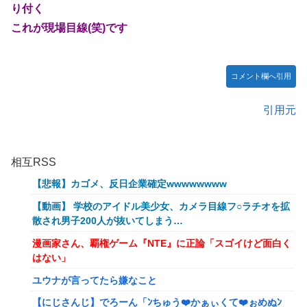
り付く
これが現場目線(笑)です
コメント欄へ引用
引用元
相互RSS
【悲報】カゴメ、反日企業確定wwwwwwww
【動画】 学校のアイドル美少女、カメラ目線フ○ラチオを拡
散され男子200人が抜いてしまう…
漫画家さん、覇権ゲーム『NTE』に正論「スゴイけど面白く
はない」
ユウナが言ってたら嫌なこと
【にじさんじ】でろーん「ﾝちゅう❤️かぁぃくて❤️ぉめぬﾝ