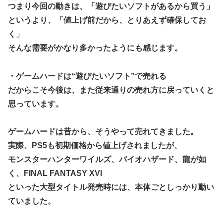
つまり今回の動きは、「遊びたいソフトがあるから買う」
ら…」→「日本はこういうのが本当に上手い…（ﾌﾞﾙﾌﾞﾙ」＝
というより、「値上げ前だから、とりあえず確保してお
韓国の反応
く」
大田美月がブログで「選抜漏れ」の悔しさを表明【みーちゃ
ん】【日向坂46】
そんな需要がかなり多かったようにも感じます。
【速報】超大物プロデューサー、ハロコン来場
・ゲームハードは“遊びたいソフト”で売れる
韓国人「日本市場で現代自動車が月間わずか20台しか売れな
だからこそ今後は、また従来通りの売れ方に戻っていくと
い現実‥」→「ブランド力が通じないのか‥？」
思っています。
久保史緒里ちゃん、NHKドラマ10 ｢熊は嘘をつかない｣に出
演！！！【元乃木坂46】
ゲームハードは昔から、そうやって売れてきました。
遠藤の涙という苦行に終わりが見えた矢先に菅原が追加され
るという地獄、、、
実際、PS5も初期価格から値上げされましたが、
モンスターハンターワイルズ、バイオハザード、龍が如
く、FINAL FANTASY XVI
といった大型タイトル発売時には、本体ごとしっかり動い
ていました。