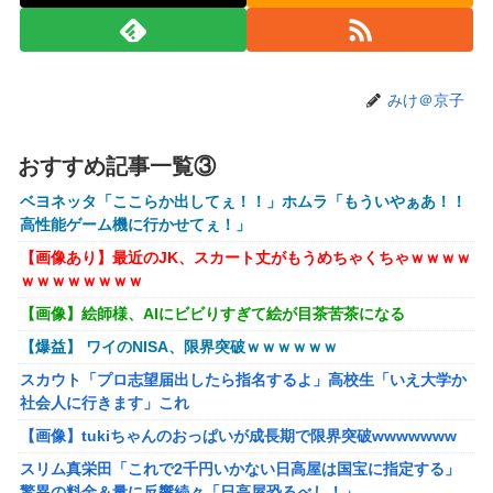
ア化wwwwwwwwwwww
【深刻】スマホのエロ広告、やりすぎてこうなる →
【悲報】イオンモール熊本の爆発事故、だんだんとイオン側
みけ＠京子
が悪いんじゃないかという世論になってしまう
【画像】70過ぎてからドラクエ10を始めたおじさん、急逝
おすすめ記事一覧③
し娘に色々開示されてしまう
【悲報】38歳男性、交際相手と海岸を散歩中に波にさらわれ
ベヨネッタ「ここらか出してぇ！！」ホムラ「もういやぁあ！！
死亡
高性能ゲーム機に行かせてぇ！」
【画像あり】最近のJK、スカート丈がもうめちゃくちゃｗｗｗｗ
【転生賢者の異世界ライフ】 第8話 感想 討伐じゃなくて生
ｗｗｗｗｗｗｗｗ
態系破壊（定期【第二の職業を得て、世界最強になりまし
た】
【画像】絵師様、AIにビビりすぎて絵が目茶苦茶になる
ダウンード版買うやつの特徴「50％OFFが購入最低ライ
【爆益】 ワイのNISA、限界突破ｗｗｗｗｗｗ
ン」
スカウト「プロ志望届出したら指名するよ」高校生「いえ大学か
【艦これ】今日の日に青い空を見上げ 他
社会人に行きます」これ
【画像】tukiちゃんのおっぱいが成長期で限界突破wwwwwww
【艦これ】ママッチャーウサギ 他
スリム真栄田「これで2千円いかない日高屋は国宝に指定する」
『マリオカートワールド』はどうすればよかったのか…
驚異の料金＆量に反響続々「日高屋恐るべし！」