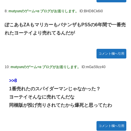
8:
mutyunのゲーム+α ブログがお送りします。
ID:BHD8Ck6i0
ぽこあもZAもマリカーもバナンザもPS5の6年間で一番売
れたヨーテイより売れてるんだが
コメント欄へ引用
10:
mutyunのゲーム+α ブログがお送りします。
ID:mGaS9zz40
>>8
1番売れたのスパイダーマンじゃなかった？
ヨーテイそんなに売れてんだな
同梱版が投げ売りされてたから爆死と思ってたわ
コメント欄へ引用