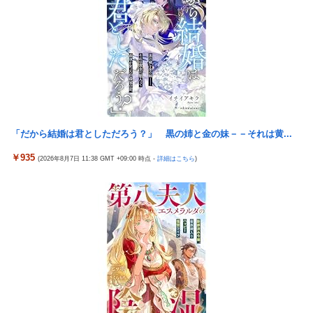
見逃していた乳幼児期のサインとは
ｗｗｗ
外国人「日本の未来は安泰だ」16歳MF三井寺眞、衝撃ゴール！
【熊本地震】毎日新聞の記者「死傷者の情報を教えて！」 → 企
久保建英超え歴代2位の記録！3得点に絡む活躍で海外絶賛！【海
業「個人情報は控えます！」 → 記「年代は？特定につながらな
外の反応】
いでしょ？教えてよ？教え...
『ゼノブレイド ディフィニティブエディション Nintendo
韓国サッカーのイメージが墜落
Switch 2 Edition』3,713 本
【ガチ】キャスターの大越健介、高市首相に『爆弾発言』をして
？？？「ゲーム実況なんて誰でもできる」わい「ほーん」
しまう！！！！！
「だから結婚は君としただろう？」 黒の姉と金の妹－－それは黄...
【動画】地震発生時の熊本総合病院の手術室の様子が(((ﾟДﾟ)))
￥935
(2026年8月7日 11:38 GMT +09:00 時点 -
詳細はこちら
)
亡き叔母の遺書「実は17年前に従兄弟と赤ちゃんを交換した」全
員で家族会議を開いた結果、拍子抜けするほど〇〇な展開を迎え
て婚約者呆然←家族の絆が深すぎて修羅場にならんかった
高配当をうたった「みんなで大家さん」→実態は2881億円の債務
超過
「ドラゴンボール」新作TVアニメが7月から放送されるぞ！
海外「全部日本の真似だったのか…」 日本の普通のテレビ番組が
最新SNSの数十年先を行っていたと話題に
【〈物語〉シリーズ】 セガ「忍野忍」「斧乃木余接」プライズフ