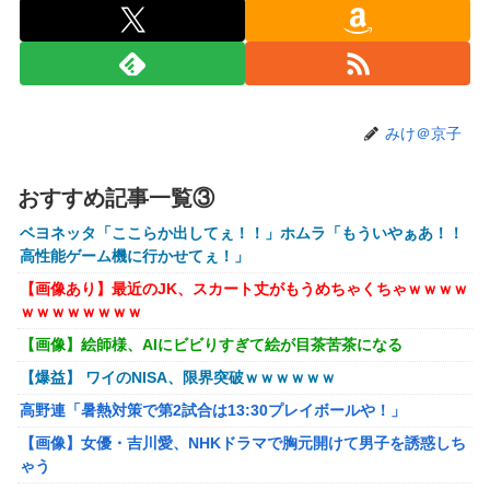
の謎が解けるWWW
ホリエモン「面接でさ、納豆パックの薄いフィルムって何の
ために入っていの？って聞くわけ」
【衝撃】ワイのパッパ、会社でナンバーツーになった結果ｗ
みけ＠京子
ｗｗｗｗｗｗｗｗｗ
【悲報】イオン、大行列ができる…一体何が起きてるんだ？
ｗｗｗｗ
おすすめ記事一覧③
【悲報】高市早苗に逆らった財務官僚、異例の左遷ｗｗｗｗ
ベヨネッタ「ここらか出してぇ！！」ホムラ「もういやぁあ！！
ｗｗｗｗ
高性能ゲーム機に行かせてぇ！」
【画像】井口裕香(36)、タンクトップがはち切れそうなくら
【画像あり】最近のJK、スカート丈がもうめちゃくちゃｗｗｗｗ
いデカイｗｗｗｗｗｗｗｗｗｗｗ
ｗｗｗｗｗｗｗｗ
【画像】絵師様、AIにビビりすぎて絵が目茶苦茶になる
【悲報】Z世代「求刑7年のジャンポケ斎藤は口封じに被害
者殺した方が量刑軽かっただろ」←1万いいね
【爆益】 ワイのNISA、限界突破ｗｗｗｗｗｗ
【動画】福岡の電車、複数の駅で「チンポッ❤」というアナ
高野連「暑熱対策で第2試合は13:30プレイボールや！」
ウンスが流れ大騒ぎwwwwwwwww
【画像】女優・吉川愛、NHKドラマで胸元開けて男子を誘惑しち
女性「レイプされました」検事「嘘では？」女性「傷ついた
ゃう
ので訴えます」