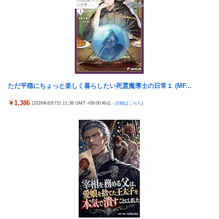
【動画】逃げる判断はやっ！埼玉でスマホ運転のプリウスに当て
逃げされる車載。
手からキンキンに冷えたビールが無限に出る能力を得られるけど
江戸時代に飛ばされるボタン
『ゼノブレイド ディフィニティブエディション Nintendo
Switch 2 Edition』3,713 本
ただ平穏にちょっと楽しく暮らしたい死霊魔導士の日常１ (MF...
？？？「ゲーム実況なんて誰でもできる」わい「ほーん」
￥1,386
(2026年8月7日 11:38 GMT +09:00 時点 -
詳細はこちら
)