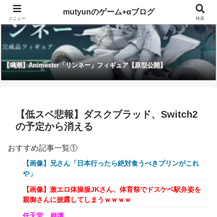
mutyunのゲーム+αブログ
メニュー
検索
【鳴潮】Animester「リンネー」フィギュア【原型公開】
【低スペ悲報】ダスクブラッド、Switch2
の予定から消える
おすすめ記事一覧①
【画像】兄さん「日本行ったら絶対食うべきプリンがこれ
や」
【画像】激エロ体操服JKさん、体育祭でドスケベ駅弁姿を
親御さんに披露してしまうｗｗｗｗ
任天堂、崩壊