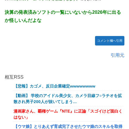
決算の発表済みソフトの一覧にいないから2026年に出る
か怪しいんだよな
コメント欄へ引用
引用元
相互RSS
【悲報】カゴメ、反日企業確定wwwwwwww
【動画】 学校のアイドル美少女、カメラ目線フ○ラチオを拡
散され男子200人が抜いてしまう…
漫画家さん、覇権ゲーム『NTE』に正論「スゴイけど面白く
はない」
【ウマ娘】とりあえず育成完了させたウマ娘のスキルを取得