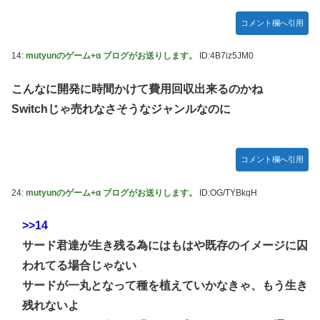
Дﾟ)))
コメント欄へ引用
亡き叔母の遺書「実は17年前に従兄弟と赤ちゃんを交換し
た」全員で家族会議を開いた結果、拍子抜けするほど〇〇な
14:
mutyunのゲーム+α ブログがお送りします。
ID:4B7iz5JM0
展開を迎えて婚約者呆然←家族の絆が深すぎて修羅場になら
んかった
こんなに開発に時間かけて費用回収出来るのかね
高配当をうたった「みんなで大家さん」→実態は2881億円
Switchじゃ売れなさそうなジャンルなのに
の債務超過
【動画】高速道路を走行中の車からリアガラスが飛んでくる
事故(ﾟoﾟ)
コメント欄へ引用
「ドラゴンボール」新作TVアニメが7月から放送されるぞ！
24:
mutyunのゲーム+α ブログがお送りします。
ID:OG/TYBkqH
【デレマス】 810プロエアコン騒動【ぷちかれシリーズ】
【〈物語〉シリーズ】 セガ「忍野忍」「斧乃木余接」プラ
>>14
イズフィギュア【彩色原型公開】
サード君達が生き残る為にはもはや既存のイメージに囚
やる夫のダンジョン運営記183-雑談所ネタ118 懺悔小ネタ
われてる場合じゃない
「創刻のファイアホイール」+埋めネタ「ファイアホイール
サードが一丸となって種を植えていかなきゃ、もう生き
TCG・その後」
残れないよ
「ドラクエ11」攻略感想(54/クリア後)マルティナの「しん