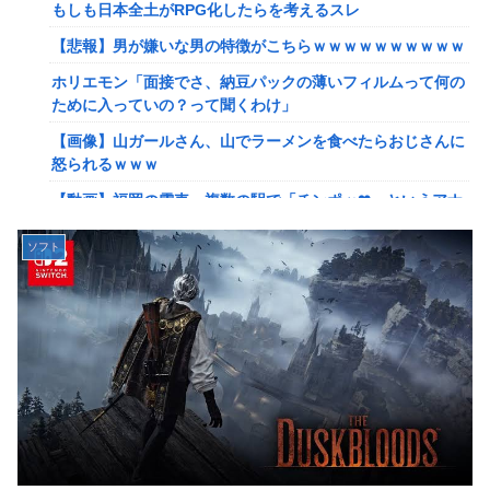
れたんやがこれワイ詰みか？？？？？？？
もしも日本全土がRPG化したらを考えるスレ
【動画】手術中に熊本地震直撃やばすぎる
【悲報】男が嫌いな男の特徴がこちらｗｗｗｗｗｗｗｗｗｗ
避難所にベッドがない！と文句たらたらだった左派、実際に
ホリエモン「面接でさ、納豆パックの薄いフィルムって何の
避難所にベッドが搬入されてしまった結果……
ために入っていの？って聞くわけ」
『ドラクエの面白さのピークははがねのつるぎ買った時』←
【画像】山ガールさん、山でラーメンを食べたらおじさんに
これ
怒られるｗｗｗ
【韓日共同調査】「日本に良い印象」の韓国人54.3％ 13年
【動画】福岡の電車、複数の駅で「チンポッ❤」というアナ
以降で最高に 日本人の韓国好感度は35.3％
ウンスが流れ大騒ぎwwwwwwwww
ソフト
【スト6】竹内ジョン選手「どう考えても調整の時期がおか
【悲報】ショートスリーパー堀さん、対面で高須幹弥にブチ
しい。大会の真っただ中にコンセプトが変わるほどの調整、
ギレるｗｗｗｗ
大会が終わった後は微調整。趣旨が一貫してない」
女性「レイプされました」検事「嘘では？」女性「傷ついた
【画像】台湾とフランス、地震発生から6時間以内に設置し
ので訴えます」
た「避難所」がこちらｗｗｗｗ
【艦これ】イベントぼちぼち終わらせてる人増えてるけど、
【悲報】息子がみいちゃんのママ、限界を迎える「もう無
終わったらみんな何してる？
理。普通の家庭を築きたい。普通の子育てをしたい。」
【艦これ】デイス 他
【悲報】エアコン業者、正論「エアコンスプレーなんて使わ
【艦これ】けーかいじん 他
ない方がいい」ﾄﾞﾝｯ！