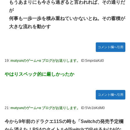
もうあまりにも今さら過ぎると言われれば、その通りだ
ぴのビスチェ」可愛い！そしてメドローアやギガバーストき
たー！
が
何事も一歩一歩を積み重ねていかないとね。その蓄積が
【デレマス】 和久井留美「夢を作って、いつか遊んで」
大きな流れを動かす
【謎】『ダーク路線のドラクエ12』を発売中止にしないとい
けなかった理由ってガチでなに？とりあえすだせばいいやん
【デレマス】 紗南「アイドルに似合うポケモン？」
コメント欄へ引用
switch2版『Lies of P』、メタスコア86でゲーフリ新作を
粉砕
19:
mutyunのゲーム+α ブログがお送りします。
ID:5mprdaKd0
【ウマ娘】海外のファンアートからしか得られない栄養素が
やはりスペック的に厳しかったか
ある。←「おデジ以外味付けが濃いな…」
韓国人「熊本地震で見る日本の土木技術の完全勝利をご覧く
ださい」→「これはすごいわ」「こういうのを見ると日本人
コメント欄へ引用
は何か適当に作る感じがしない・・・」「あれがまさに経験
値である」
21:
mutyunのゲーム+α ブログがお送りします。
ID:5Vo1bKdM0
キム・カッファン総合スレ
今から9年前のドラクエ11Sの時も「Switchの発売予定欄
初見で「勝てるわけないやろくそったれ…」って思ったゲー
ムの敵ｗｗｗｗｗ
から消えた！PS4のタイトルがSwitchで出せるわけがな