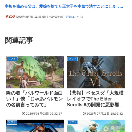
宰相を務める父は、愛娘を捨てた王太子を本気で潰すことにしまし...
￥250
(2026年8月7日 11:38 GMT +09:00 時点 -
詳細はこちら
)
関連記事
ソフト
ソフト
障の者「パルワールド面白
【悲報】ベセスダ「大規模
い！」僕「じゃあパルモン
レイオフでThe Elder
の名前言ってみて」
Scrolls 6の開発に悪影響が
出る」
2026年08月03日 06:32:27
2026年07月11日 18:02:32
ソフト
ソフト