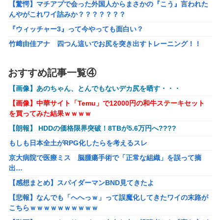
【驚愕】マチアプで会った外国人からまさかの『こう』言われた
んやがこれワイ詰みか？？？？？？？
【艦これ】 なんか今回はE5は甲で当然みたいな流れあるよ
ね
『ウィッチャー3』って今やっても面白い？
もしも日本全土がRPG化したらを考えるスレ
竹﨑由佳アナ 四つん這いでお尻を突き出すトレーニング！！
【GIF動画あり】
「ドラゴンボール」新作TVアニメが7月から放送されるぞ！
【涼宮ハルヒの憂鬱】Vivitフィギュア「涼宮ハルヒ」プライズフ
おすすめ記事一覧④
【〈物語〉シリーズ】 セガ「忍野忍」「斧乃木余接」プラ
ィギュア【彩色原型公開】
イズフィギュア【彩色原型公開】
【画像】あのちゃん、とんでもないデカ尻を晒す・・・
【ボンバーガール】KONAMI「最愛チアモ」プライズフィギュア
【謎】『ダーク路線のドラクエ12』を発売中止にしないとい
【画像】中華サイト「Temu」で12000円の和牛ステーキセット
【彩色原型公開】
けなかった理由ってガチでなに？とりあえすだせばいいやん
を買ってみた結果ｗｗｗｗ
【初音ミク】「PERIHAPI! おきがえちゅう ピアプロキャラクタ
【ウマ娘】海外のファンアートからしか得られない栄養素が
【朗報】 HDDの価格限界突破！8TBが5.6万円へ????
ーズ 2」トレフィグ【予約開始】
ある。←「おデジ以外味付けが濃いな…」
もしも日本全土がRPG化したらを考えるスレ
【艦これ】イベントぼちぼち終わらせてる人増えてるけど、終わ
キム・カッファン総合スレ
ったらみんな何してる？
京大病院で医療ミス 脳腫瘍手術で「正常な組織」を誤って摘
出…
【艦これ】デイス 他
初見で「勝てるわけないやろくそったれ…」って思ったゲー
ムの敵ｗｗｗｗｗ
【感想まとめ】スパイダーマンBND見てきたよ
【艦これ】けーかいじん 他
【悲報】なんでも「へへっｗ」って誤魔化してきたワイの末路が
【画像】避難所のリアル、レベチｗｗｗｗｗｗｗｗｗｗｗｗｗｗ
こちらｗｗｗｗｗｗｗｗｗｗ
ｗｗ