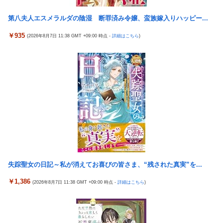
ィギュア【彩色原型公開】
第八夫人エスメラルダの陰湿 断罪済み令嬢、蛮族嫁入りハッピー...
【悲報】 観光客「やっぱり本場のジンギスカンは美味い！」道民
ワイ「ぷっｗｗｗｗ」
￥935
(2026年8月7日 11:38 GMT +09:00 時点 -
詳細はこちら
)
「ドラクエ11」攻略感想(54/クリア後)マルティナの「しんぴのビ
スチェ」可愛い！そしてメドローアやギガバーストきたー！
「中国人ってこんなに嫌われているの？」日本生活9年目で明か
す本心！
6月以降のヤクルトスワローズ 13勝33敗
【画像】セクシー女優・白石茉莉奈、ムッチムチボディのマン毛
がHすぎる
【悲報】ロシア、じわじわと逝き始める
海外「日本の住宅街にこんなレ●プ魔が潜んでるとかマジかよ…
さすがHENTAIの国…」
失踪聖女の日記～私が消えてお喜びの皆さま、“残された真実”を...
switch2版『Lies of P』、メタスコア86でゲーフリ新作を粉砕
￥1,386
(2026年8月7日 11:38 GMT +09:00 時点 -
詳細はこちら
)
【３連敗】西武ファン集合（2026.8.7）
【画像】NHK 久保田祐佳アナ、ブラタモリでまさかの胸チラ
【徹底議論】「日本をダメにした総理大臣」←結局誰だと思う？