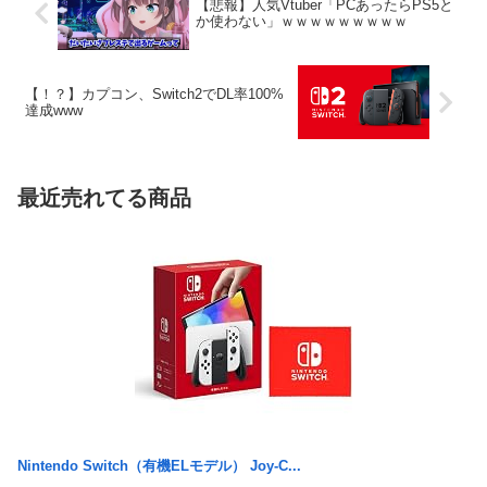
【悲報】人気Vtuber「PCあったらPS5と
か使わない」ｗｗｗｗｗｗｗｗｗ
【！？】カプコン、Switch2でDL率100%
達成www
最近売れてる商品
Nintendo Switch（有機ELモデル） Joy-C...