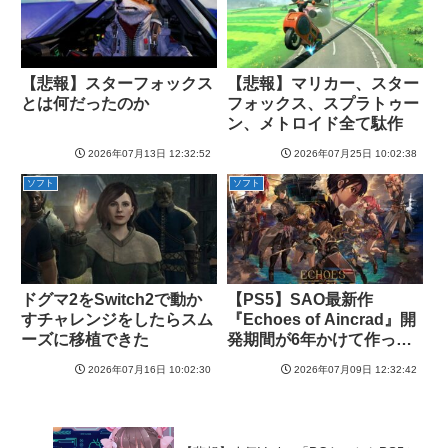
【悲報】スターフォックス
【悲報】マリカー、スター
とは何だったのか
フォックス、スプラトゥー
ン、メトロイド全て駄作
2026年07月13日 12:32:52
2026年07月25日 10:02:38
ソフト
ソフト
ドグマ2をSwitch2で動か
【PS5】SAO最新作
すチャレンジをしたらスム
『Echoes of Aincrad』開
ーズに移植できた
発期間が6年かけて作った
力作と判明！
2026年07月16日 10:02:30
2026年07月09日 12:32:42