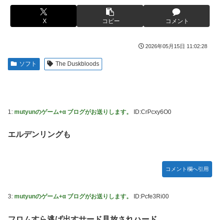
日本代表DF冨安健洋の英プレミア・クリスタルパレス加入
【胸糞】Zクソガキ、おばあちゃんをいじめて炎上するｗｗ
が正式決定 鎌田大地とチームメイトに
ｗｗ
X
コピー
コメント
日向坂OGの最新ランジェリー、もうエグいだろ・・・(画像
【艦これ】 なんか今回はE5は甲で当然みたいな流れあるよ
どーん)
ね
2026年05月15日 11:02:28
【画像】山ガールさん、山でラーメンを食べたらおじさんに
やる夫「催眠アプリを手に入れたんだけど……これ必要だっ
ソフト
The Duskbloods
怒られるｗｗｗ
た？」 第29話
富士登山ツアー中に64歳男性死亡 8合目付近で意識失う
【動画】手術中に熊本地震直撃やばすぎる
【GIF動画】宮城の可愛すぎるチアさん、甲子園で発見され
江別大学生暴行ﾀﾋ″主犯格″の川口侑斗被告に「無期懲役」の
1:
mutyunのゲーム+α ブログがお送りします。
ID:CrPcxy6O0
る
判決→当時17歳少年に「懲役30年」の判決
秋田県職員さん、会見をバスローブ＆喫煙スタイルで対応し
ジャンポケ斎藤と代理人のやりとり、「地獄すぎて完全にコ
エルデンリングも
てしまい大炎上ｗ
ントになってる……」と衝撃を受ける人が続出中
【衝撃】ジャンポケ斉藤の被害女性「バウムクーヘン売った
シャウエッセン公式、またこういうのでいい丼をポスト
りTikTokライブしててムカついたから示談しなかった」←
コメント欄へ引用
もしも日本全土がRPG化したらを考えるスレ
コレってさ…
【艦これ】E3-4のラスダンは航空優勢は取るの？取らない
海外「全部日本の真似だったのか…」 日本の普通のテレビ
3:
mutyunのゲーム+α ブログがお送りします。
ID:Pcfe3Ri00
の？
番組が最新SNSの数十年先を行っていたと話題に
【悲報】元ジャンポケ斉藤の被害女性「事件で知名度を上げ
【悲報】ロシア、じわじわと逝き始める
フロムすら逃げ出すサード見放されハード