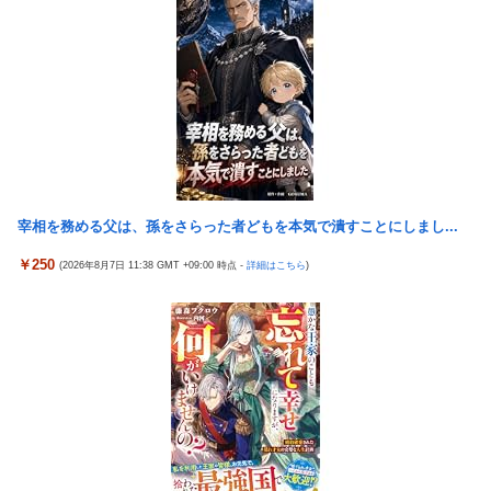
外の反応】
【画像】台湾とフランス、地震発生から6時間以内に設置した
「避難所」がこちらｗｗｗｗ
日本代表DF冨安健洋の英プレミア・クリスタルパレス加入が正式
決定 鎌田大地とチームメイトに
【悲報】息子がみいちゃんのママ、限界を迎える「もう無理。普
通の家庭を築きたい。普通の子育てをしたい。」
【懐古】5号機の時って面白いA+ARTがたくさんあって楽しかっ
たよな
【悲報】エアコン業者、正論「エアコンスプレーなんて使わない
方がいい」ﾄﾞﾝｯ！
【朗報】「eF機動戦士ガンダムSEEDクライマックス」導入記
念、このホール打ちたいキャンペーンが始まる。当たりやすい状
【胸糞】Zクソガキ、おばあちゃんをいじめて炎上するｗｗｗｗ
況らしいのでチャンスか！？
【悲報】ウミガメの赤ちゃんを放流した人、最悪の行動だと叩か
宰相を務める父は、孫をさらった者どもを本気で潰すことにしまし...
Google、Geminiが大赤字、「史上初のマイナスキャッシュフロ
れるｗｗｗｗ
ー」に陥る
￥250
(2026年8月7日 11:38 GMT +09:00 時点 -
詳細はこちら
)
【艦これ】 なんか今回はE5は甲で当然みたいな流れあるよね
KEIZ守山店「近日動きます！8月7日に重大告知！」→「8月7日
外国人「日本の未来は安泰だ」16歳MF三井寺眞、衝撃ゴール！
は店休日とさせて頂きます」
久保建英超え歴代2位の記録！3得点に絡む活躍で海外絶賛！【海
【動画】地震発生時の熊本総合病院の手術室の様子が(((ﾟДﾟ)))
外の反応】
亡き叔母の遺書「実は17年前に従兄弟と赤ちゃんを交換した」全
【動画】手術中に熊本地震直撃やばすぎる
員で家族会議を開いた結果、拍子抜けするほど〇〇な展開を迎え
江別大学生暴行ﾀﾋ″主犯格″の川口侑斗被告に「無期懲役」の判決
て婚約者呆然←家族の絆が深すぎて修羅場にならんかった
→当時17歳少年に「懲役30年」の判決
高配当をうたった「みんなで大家さん」→実態は2881億円の債務
ジャンポケ斎藤と代理人のやりとり、「地獄すぎて完全にコント
超過