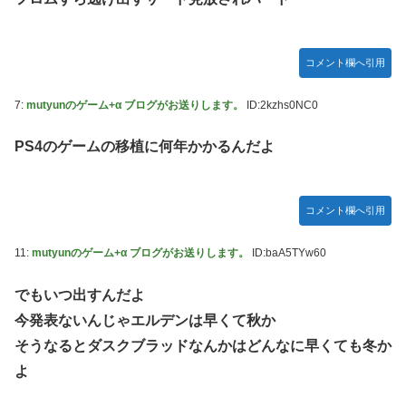
てバウムクーヘン売ったりTikTokライブしてて悔しさと怒
【動画】ロシア軍のドローンをネット発射装置で撃墜するウ
りを感じた」
クライナ。
白戸ゆめのアナ セクシーニットのノースリーブ巨乳！！
コメント欄へ引用
首相官邸、高市首相の熊本訪問の感動BGM付きムービーを
【GIF動画あり】
投稿「全部が全部ありがたかったです」
7:
mutyunのゲーム+α ブログがお送りします。
ID:2kzhs0NC0
【ウマ娘】海外トレによるライトハローさんとの最高の夜
【画像】70年代の漫画、あまりにも時代を先取りしすぎてい
PS4のゲームの移植に何年かかるんだよ
たｗｗｗｗ
【動画】地震発生時の熊本総合病院の手術室の様子が(((ﾟ
Дﾟ)))
コメント欄へ引用
【艦これ】これがラ級ちゃんの水着modeか・・・！
11:
mutyunのゲーム+α ブログがお送りします。
ID:baA5TYw60
【朗報】ワンピースのミホークとビスタさん、遥かにミホー
クの方が格上だったｗｗｗ
でもいつ出すんだよ
【ウマ娘】セイちゃんの攻撃力を見よ！！！
今発表ないんじゃエルデンは早くて秋か
【悲報】「HUNTER×HUNTER」のビヨンド=ネテロさん、
そうなるとダスクブラッドなんかはどんなに早くても冬か
何か思ってた奴と違う・・・
よ
【動画】地震発生時の熊本総合病院の手術室の様子が(((ﾟ