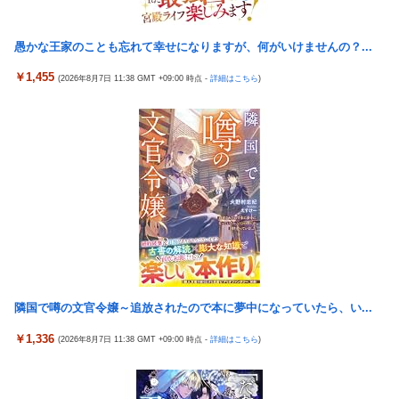
になってる……」と衝撃を受ける人が続出中
海外「全部日本の真似だったのか…」 日本の普通のテレビ番組が
日本代表DF冨安健洋の英プレミア・クリスタルパレス加入が正式
最新SNSの数十年先を行っていたと話題に
愚かな王家のことも忘れて幸せになりますが、何がいけませんの？...
決定 鎌田大地とチームメイトに
【悲報】 観光客「やっぱり本場のジンギスカンは美味い！」道民
￥1,455
島倉りか様、モッツァレラチーズを巡ってスーパー店員とバトル
(2026年8月7日 11:38 GMT +09:00 時点 -
詳細はこちら
)
ワイ「ぷっｗｗｗｗ」
勃発ｗｗｗ
「中国人ってこんなに嫌われているの？」日本生活9年目で明か
「金がないと結婚も子育ても無理」←これって本当にガチのマジ
す本心！
なんか？
【悲報】ロシア、じわじわと逝き始める
【懐古】5号機の時って面白いA+ARTがたくさんあって楽しかっ
海外「日本の住宅街にこんなレ●プ魔が潜んでるとかマジかよ…
たよな
さすがHENTAIの国…」
【朗報】「eF機動戦士ガンダムSEEDクライマックス」導入記
【動画】ロシア軍のドローンをネット発射装置で撃墜するウクラ
念、このホール打ちたいキャンペーンが始まる。当たりやすい状
イナ。
況らしいのでチャンスか！？
韓国人「熊本地震で見る日本の土木技術の完全勝利をご覧くださ
Google、Geminiが大赤字、「史上初のマイナスキャッシュフロ
い」→「これはすごいわ」「こういうのを見ると日本人は何か適
ー」に陥る
隣国で噂の文官令嬢～追放されたので本に夢中になっていたら、い...
当に作る感じがしない・・・」「あれがまさに経験値である」
韓国サッカーのイメージが墜落
￥1,336
(2026年8月7日 11:38 GMT +09:00 時点 -
詳細はこちら
)
首相官邸、高市首相の熊本訪問の感動BGM付きムービーを投稿
職員がバスローブ姿でオンライン会見に 秋田県「会見の対応に
「全部が全部ありがたかったです」
問題があった」
倉持由香、息子の「自閉スペクトラム症」診断にショックで涙
日本をダメにした総理大臣、ワースト１位が同点でこの人ｗｗｗ