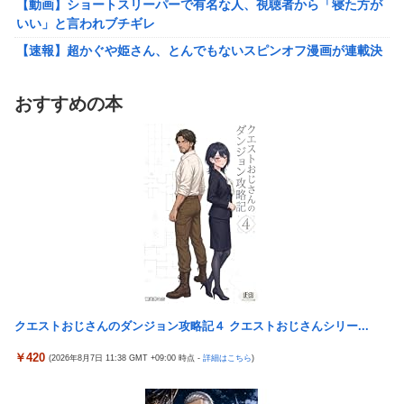
【動画】ショートスリーパーで有名な人、視聴者から「寝た方が
【悲報】財務省のエース、左遷へ。官邸幹部「政権に協力的でな
いい」と言われブチギレ
かったから」
【速報】超かぐや姫さん、とんでもないスピンオフ漫画が連載決
ワイ「子供2人目欲しいんやが、、、」ヨッメ「金は？育児は？
定ｗｗｗｗｗｗｗｗｗｗｗｗｗｗｗｗｗｗｗｗｗ
私の仕事は？キャリアは？」
【艦これ】イベントぼちぼち終わらせてる人増えてるけど、終わ
【悲報】Google、Geminiのせいで史上初のマイナスキャッシュ
おすすめの本
ったらみんな何してる？
フローに陥る
【艦これ】デイス 他
【悲報】娘「吹奏楽部の顧問に楽器買えって言われた」親「いく
らなの？」娘「60万」
【艦これ】けーかいじん 他
【動画】大阪府警のおっさん射殺映像が公開される。当然のよう
韓国の人気コーヒーチェーン「ペクスダバン」が日本初上陸→東
に無抵抗だったことが発覚
京・新橋に１号店オープン
資産7億桐谷さん「お金を貯めすぎた。自分が死ぬことを想定し
激混みのはずの東京駅で鍵が空いているコインロッカーが散見、
てなかった。」←これ
「ラッキー」と思って中を確認してみると……
韓国の人気コーヒーチェーン「ペクスダバン」が日本初上陸→東
秋田県職員さん、会見をバスローブ＆喫煙スタイルで対応してし
京・新橋に１号店オープン
まい大炎上ｗ
クエストおじさんのダンジョン攻略記４ クエストおじさんシリー...
激混みのはずの東京駅で鍵が空いているコインロッカーが散見、
高配当をうたった「みんなで大家さん」→実態は2881億円の債務
「ラッキー」と思って中を確認してみると……
超過
￥420
(2026年8月7日 11:38 GMT +09:00 時点 -
詳細はこちら
)
秋田県職員さん、会見をバスローブ＆喫煙スタイルで対応してし
外国人「日本の未来は安泰だ」16歳MF三井寺眞、衝撃ゴール！
まい大炎上ｗ
久保建英超え歴代2位の記録！3得点に絡む活躍で海外絶賛！【海