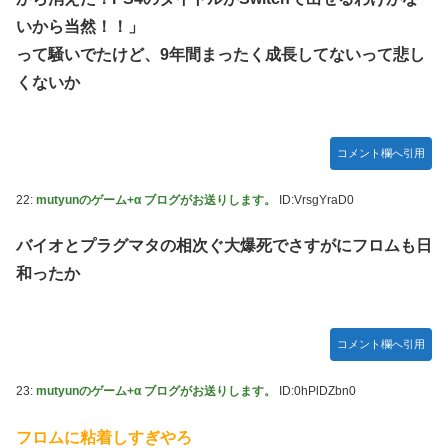
日向坂46・18thシングル発売決定！
いから当然！！」
って騒いでたけど、9年間まったく成長してないって悲し
｢乃木坂あそぶだけ 1万円で遊ぼう！｣ 後編公開！！！【乃木
坂46】
くないか
【悲報】アイドルが歌下手な理由
【海外の反応】海外「日本資本が入った瞬間、魔法がかかっ
コメント欄へ引用
たｗ」豪州のセブンイレブンが”日本化”して劇的進化！「お
にぎりとたまごサンドが食べられるなんて……」
22:
mutyunのゲーム+α ブログがお送りします。
ID:VrsgYraD0
10/29の｢MTV VMAJ 2026｣に出演決定！！！【乃木坂46】
バイオとプラグマタの相次ぐ大爆死でさすがにフロムも日
青葉坂46、まもなく正式発表か
和ったか
【AIグラビア】おしっこをしている女の子のAIエロ画像まと
め【リアル調】 Part 3
コメント欄へ引用
23:
mutyunのゲーム+α ブログがお送りします。
ID:0hPlDZbn0
フロムに粘着しすぎやろ