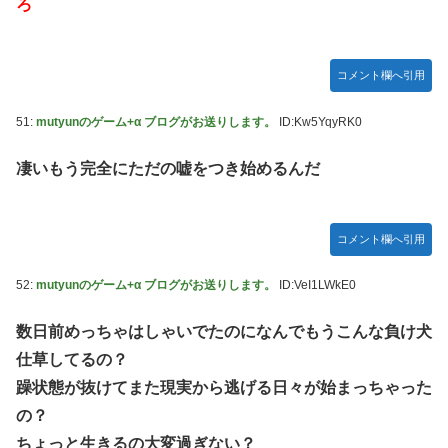
ろ
コメント欄へ引用
51:
mutyunのゲーム+α ブログがお送りします。
ID:Kw5YqyRK0
凄いもう完全にただの嘘をつき始めるんだ
コメント欄へ引用
52:
mutyunのゲーム+α ブログがお送りします。
ID:VeI1LWkE0
数日前めっちゃはしゃいでたのになんでもうこんな負け犬
仕草してるの？
躁状態が抜けてまた現実から逃げる日々が始まっちゃった
の？
ちょっと生きるの大変過ぎない？