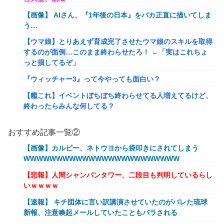
【画像】 AIさん、『1年後の日本』をバカ正直に描いてしま
う…
【ウマ娘】とりあえず育成完了させたウマ娘のスキルを取得
するのが面倒…このまま終わらせたろ！ ←「実はこれちょ
っと損してるぞ」
『ウィッチャー3』って今やっても面白い？
【艦これ】イベントぼちぼち終わらせてる人増えてるけど、
終わったらみんな何してる？
【艦これ】デイス 他
おすすめ記事一覧②
【艦これ】けーかいじん 他
【画像】カルビー、ネトウヨから袋叩きにされてしまう
【艦これ】水着川内さん 他
WWWWWWWWWWWWWWWWWWWWWWWW
洋服の青山、空調ウェアを発売ｗｗｗｗｗｗ
【悲報】人間シャンパンタワー、二段目も判明しているらし
いｗｗｗｗ
女「43億円注文して………キャンセルっと！」←こいつの目
的
【速報】 キチ団体に言い訳講演させていたのがバレた琉球
新報、注意喚起メールしていたこともバラされる
【驚愕】マチアプで会った外国人からまさかの『こう』言わ