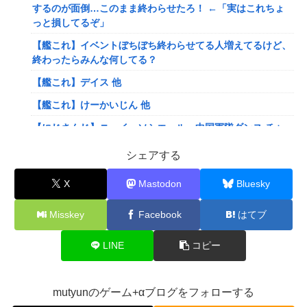
するのが面倒…このまま終わらせたろ！ ←「実はこれちょ
っと損してるぞ」
【艦これ】イベントぼちぼち終わらせてる人増えてるけど、
終わったらみんな何してる？
【艦これ】デイス 他
【艦これ】けーかいじん 他
【にじさんじ】ニュイ・ソシエール、中国軍隊ダンス チャ
レンジ‼️
シェアする
【にじさんじ】ひゃくまんてんばらサロメちゃんおまんが
「安心と引き換えに」
X
Mastodon
Bluesky
【VTuber】ばあちゃる、引退を発表 8月9日の誕生日配信
Misskey
Facebook
はてブ
で詳細を説明「ずっと続けられなくて本当にごめんなさい」
【8/9(日)15:00】
LINE
コピー
可愛すぎるおむすび屋さん（28）、新店舗に4000万円クラ
ファンした成功した結果弱男集団から叩かれてしまうｗｗｗ
ｗ
mutyunのゲーム+αブログをフォローする
【速報】ワンピースの「世界に5種しかない飛行能力」発言