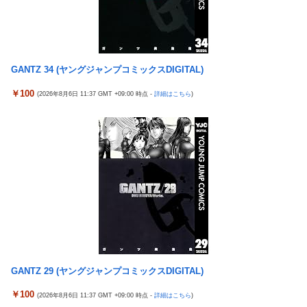
【艦これ】 募：ヴィスビィの触媒
影山優佳、赤ランジェリー×網タイツがスケベ過ぎる！只の痴女
だろ・・・
GANTZ 34 (ヤングジャンプコミックスDIGITAL)
西武・中村剛也、一軍昇格が秒読み！
￥100
(2026年8月6日 11:37 GMT +09:00 時点 -
詳細はこちら
)
フジ『有吉の夏休み』今夏も放送へ 有吉弘行の意味深発言でフ
ワちゃん復帰説が急浮上
【有能】政府「トラックはサービスエリア利用有料化すればサボ
らず走るし流問題解決じゃね？」
母と一緒の時に、明らかに足に障害がある方が歩いていた。母
「なんであんな歩き方なの？ふざけてるの？」
ソフトの入れ替えなんて10秒で済むのにそれを面倒くさいとか
DL版選ぶ理由だわとかなんなんアホなのか
ガルシア 打率.230 13打数3安打 2本塁打 7打点
伊勢鈴蘭さん、コカ・コーラ愛を全力アピール！
GANTZ 29 (ヤングジャンプコミックスDIGITAL)
【速報】れいわ新選組さん「いのちの党」に改名ｗｗｗｗｗｗｗ
ｗ
￥100
(2026年8月6日 11:37 GMT +09:00 時点 -
詳細はこちら
)