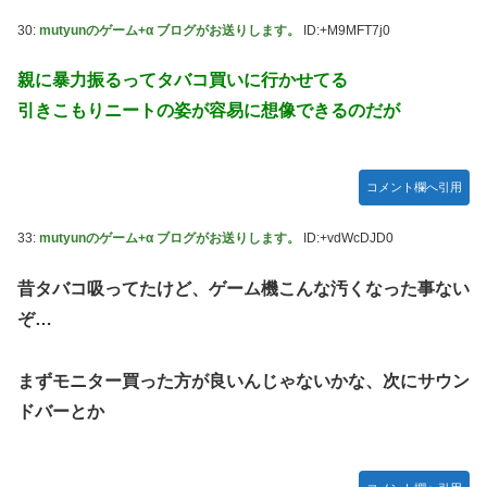
30:
mutyunのゲーム+α ブログがお送りします。
ID:+M9MFT7j0
親に暴力振るってタバコ買いに行かせてる
引きこもりニートの姿が容易に想像できるのだが
コメント欄へ引用
33:
mutyunのゲーム+α ブログがお送りします。
ID:+vdWcDJD0
昔タバコ吸ってたけど、ゲーム機こんな汚くなった事ない
ぞ…
まずモニター買った方が良いんじゃないかな、次にサウン
ドバーとか