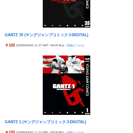
【幽霊否定派、完全論破】幽霊がいないなら午前2時に一人で墓
ブチギレｗｗｗ
石を木刀で叩き割れるよな？ｗｗｗｗｗ
【〈物語〉シリーズ】セガ「忍野忍」「斧乃木余接」プライズフ
神谷玲子の新台は神ぱち!? #75【「e七つの大罪3」1回転で大当
ィギュア【彩色原型公開】
たり＝速さが段違い！渾身のRUSHに神谷が挑む！！】
三菱自動車、「パジェロ」の中型版・小型版も発売へ
【実戦報告】Lストリートファイター6の評判まとめ！ヤレる感が
GANTZ 35 (ヤングジャンプコミックスDIGITAL)
【衝撃】 中国製ルーター20機種にバックドア発見！ ネットに繋
微妙！？もう稼働貢献週の予想をするユーザーも！？
ぐだけで35秒ごとに中国のサーバーと通信
￥100
(2026年8月6日 11:37 GMT +09:00 時点 -
詳細はこちら
)
4号機ジジイ「どんなノーマルタイプでも下皿はガッチガチがデ
影山優佳、赤ランジェリー×網タイツがスケベ過ぎる！只の痴女
フォ」←マジで無駄な事やってるよな
だろ・・・
【画像】田中みな実さん、妊娠中とは思えないヒール姿で登場し
【有能】政府「トラックはサービスエリア利用有料化すればサボ
てしまう
らず走るし流問題解決じゃね？」
ワイ手取り15万正社員→副業でウーバーやってるんやが金がない
母と一緒の時に、明らかに足に障害がある方が歩いていた。母
株式投資、若年男性の自信喪失の原因に-6割超が「人生の敗者」
「なんであんな歩き方なの？ふざけてるの？」
自認
伊勢鈴蘭さん、コカ・コーラ愛を全力アピール！
韓国警察、大韓サッカー協会を家宅捜索 代表監督選考巡り
今季もタイトル獲得を目指すFC町田ゼルビア黒田剛監督が抱負を
パヨク「アジア人民、中国人民と連帯して戦おー！悪政高市を打
語る
倒するぞー！」
富士登山ツアー中に64歳男性死亡 8合目付近で意識失う
GANTZ 1 (ヤングジャンプコミックスDIGITAL)
積水ハウス「地面師に55億円騙し取られた…」ワイ「はえーかわ
細井くんの彼女、寝取らせOKだってよ3
￥100
(2026年8月6日 11:37 GMT +09:00 時点 -
詳細はこちら
)