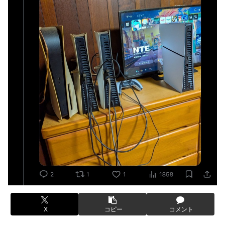
【画像】コスプレイヤーが死ぬ気で痩せた結果ｗｗｗｗ
した。肝臓に転移も見られてステージ4です」
【ROBOT魂】 88,000のミーティアが二次も即完売なの大人
伊勢鈴蘭さん、コカ・コーラ愛を全力アピール！
気すぎる…
無期懲役、去年の仮釈放わずか４人…もう実質終身刑だった
【デレマス】 紗南「アイドルに似合うポケモン？」
【画像】田中みな実さん、妊娠中とは思えないヒール姿で登
ブラッドボーン全クリしたんだが
場してしまう
【画像】田中みな実さん、妊娠中とは思えないヒール姿で登
【画像】令和最新版のあのちゃん、可愛過ぎてワイらにブッ
場してしまう
刺さりまくりw w w w w w
ワイ手取り15万正社員→副業でウーバーやってるんやが金が
【画像】日焼け口リの締まったお尻っていいよね！ｗｗｗｗ
ない
ｗ
株式投資、若年男性の自信喪失の原因に-6割超が「人生の敗
熊本･八代港で自衛隊の「病院船」が医療提供開始、診察と
者」自認
薬剤処方…被災者向け大浴場も！
【緊急】お笑いジャングルポケット斉藤慎二被告に懲役7年
【悲報】コメ農家「高市総理には愛想尽かした」売値は生産
の求刑←これ…
原価の半分以下に…肥料代や燃料代は高騰「今年でやめる」
農家も
【ウマ娘】セイちゃんの攻撃力を見よ！！！
【悲報】かつての「快楽天」が微妙になったわけｗｗｗｗｗ
【悲報】人気配信者「はっきり言う、ジャングリア沖縄ほん
X
コピー
コメント
とーーーーーーーーにおもんない！！！！」→炎上
【有能】政府「トラックはサービスエリア利用有料化すれば