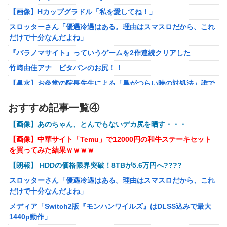
した。肝臓に転移も見られてステージ4です」
【画像】Hカップグラドル「私を愛してね！」
【ROBOT魂】 88,000のミーティアが二次も即完売なの大人
スロッターさん「優遇冷遇はある。理由はスマスロだから、これ
気すぎる…
だけで十分なんだよね」
ブラッドボーン全クリしたんだが
『パラノマサイト』っていうゲームを2作連続クリアした
【ナイトレイン】 舐め腐ったネタビルドで床舐めしまくる
竹﨑由佳アナ ピタパンのお尻！！
「俺って面白いやろ？」みたいな寒い奴
【鼻水】お灸堂の院長先生による「鼻がつらい時の対処法」誰で
【ウルトラQ】 「ナメゴン」とかいうシリーズ初の宇宙怪獣
も簡単にできると話題に
【画像】『金田一少年の事件簿』で好きな死体ランキング１
おすすめ記事一覧④
メディア「Switch2版『モンハンワイルズ』はDLSS込みで最大
位がこちら！
1440p動作」
【画像】あのちゃん、とんでもないデカ尻を晒す・・・
【ウマ娘】夜に食べるアイスおいち！「きーん」ってする
【艦これ】E4とE5はどっちの方が難しい？ E5甲はウイニングラ
【画像】中華サイト「Temu」で12000円の和牛ステーキセット
ち。
ンって聞いたんだけど
を買ってみた結果ｗｗｗｗ
【にじさんじ】本日20時から、ののはとあゆゆでコラボ！
【艦これ】今から提督に着任するなら皆吹雪初期艦なんだろうか
【朗報】 HDDの価格限界突破！8TBが5.6万円へ????
【ライザのアトリエ】キューズQ「ライザ(ライザリン・シュタウ
部屋作りゲーム、確率で出現するイカを見るとクラッシュす
スロッターさん「優遇冷遇はある。理由はスマスロだから、これ
ト)ウェディングStyle」フィギュア【予約開始】
る不具合が発生
だけで十分なんだよね」
【〈物語〉シリーズ】セガ「忍野忍」「斧乃木余接」プライズフ
メディア「Switch2版『モンハンワイルズ』はDLSS込みで最大
ィギュア【彩色原型公開】
1440p動作」