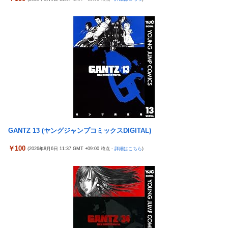
いそう…会社滅茶苦茶やろなぁ」
【ポケモンGO】「色違い000個体」とかい逆にレアな個体
【悲報】茂木敏充外相、『大炎上』してしまう！！！！！！！
外国人「2002年W杯は?」韓国サッカーに衝撃的不祥事！W杯予
「電車で女性が失神したら無言の男が真横についてきた」とタレ
選でレフリーへの性的接待発覚！海外騒然！【海外の反応】
ントが主張、虚言疑惑が出ると「その男の垢を発見した」と追加
【ウマ娘】わたしの全力受け止めて♡ ←「またへんないきものが
主張するも……
ふえてる…」
なんでみんなそんなに共産主義嫌なん？
【バンダイ】「食玩」「プライズ」「ガシャポン」2026年8月発
売商品【発売スケジュール】
【悲報】AV女優さん、キモオタチー牛弱男どもの「おはよう」に
ブチギレｗｗｗ
GANTZ 13 (ヤングジャンプコミックスDIGITAL)
【〈物語〉シリーズ】セガ「忍野忍」「斧乃木余接」プライズフ
ィギュア【彩色原型公開】
￥100
(2026年8月6日 11:37 GMT +09:00 時点 -
詳細はこちら
)
【ナイトレイン】 舐め腐ったネタビルドで床舐めしまくる「俺っ
て面白いやろ？」みたいな寒い奴
三菱自動車、「パジェロ」の中型版・小型版も発売へ
【ウルトラQ】 「ナメゴン」とかいうシリーズ初の宇宙怪獣
【衝撃】 中国製ルーター20機種にバックドア発見！ ネットに繋
ぐだけで35秒ごとに中国のサーバーと通信