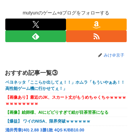
【悲報】映画館の客、ほぼバイオテロレベルのやらかしで観
客が避難する事態にｗｗｗｗ
mutyunのゲーム+αブログをフォローする
【悲報】風俗嬢やってる女の末路ｗｗｗｗｗｗｗｗｗｗｗ
【警告】社会人「スムージーにキウイ皮ごと入れよ。これ美
容にいいんだよね〜」→ 結果…
【画像】コスプレイヤーが死ぬ気で痩せた結果ｗｗｗｗ
【衝撃】クルタ族虐 殺の犯人、ツェリードニヒで確定！ク
みけ＠京子
ロロの演劇のせいで2人も無駄死ににwwww
オコエ瑠偉、メキシコに渡って2球団を即クビ→SNS更新が3
おすすめ記事一覧③
ヶ月間止まって消息不明に
ベヨネッタ「ここらか出してぇ！！」ホムラ「もういやぁあ！！
町の弁当屋「申し訳ないが消費税1%になったらその分商品
高性能ゲーム機に行かせてぇ！」
代を値上げするわ」
【画像あり】最近のJK、スカート丈がもうめちゃくちゃｗｗｗｗ
パパ活不倫を暴露された大物芸人さん(63)、晒されたLINEが
ｗｗｗｗｗｗｗｗ
面白すぎるｗｗｗｗｗｗｗｗｗ(画像ｱﾘ)
【画像】絵師様、AIにビビりすぎて絵が目茶苦茶になる
【悲報】黒人、卑怯すぎて炎上するｗｗｗｗ
【爆益】 ワイのNISA、限界突破ｗｗｗｗｗｗ
【悲報】有名漫画家、がんを公表「大腸癌になってしまいま
涌井秀章(40) 2.88 3勝1敗 4QS K/BB10.00