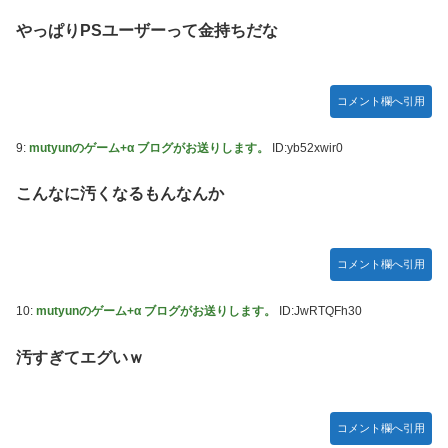
ソフトの入れ替えなんて10秒で済むのにそれを面倒くさいと
やっぱりPSユーザーって金持ちだな
かDL版選ぶ理由だわとかなんなんアホなのか
【ウマ娘】夜に食べるアイスおいち！「きーん」ってする
ち。
コメント欄へ引用
【にじさんじ】本日20時から、ののはとあゆゆでコラボ！
9:
mutyunのゲーム+α ブログがお送りします。
ID:yb52xwir0
広島県知事ら「核抑止論、根本的におかしい。軍拡競争を助
長し世界を不安定化させるだけ」
こんなに汚くなるもんなんか
部屋作りゲーム、確率で出現するイカを見るとクラッシュす
る不具合が発生
コメント欄へ引用
積水ハウス「地面師に55億円騙し取られた…」ワイ「はえー
かわいそう…会社滅茶苦茶やろなぁ」
10:
mutyunのゲーム+α ブログがお送りします。
ID:JwRTQFh30
【激震】韓国人「韓国サッカー協会、W杯・五輪で複数回の
性接待を行い審判を買収していたことが発覚…（ﾌﾞﾙﾌﾞﾙ」＝
汚すぎてエグいｗ
韓国の反応
【元NMB48】安部若菜、卒業して早くもお酒解禁
冨里奈央ちゃん、罰ゲームのセミをずっと気にしてたｗ【乃
コメント欄へ引用