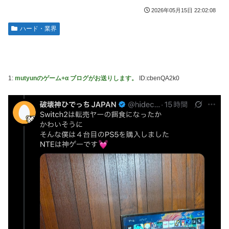
サボらず走るし流問題解決じゃね？」
海外「全部日本の真似だったのか…」 日本の普通のテレビ
2026年05月15日 22:02:08
番組が最新SNSの数十年先を行っていたと話題に
ジャグラーやってる奴ってヤバいの多すぎじゃね？？？
ハード・業界
【艦これ】これがラ級ちゃんの水着modeか・・・！
今季もタイトル獲得を目指すFC町田ゼルビア黒田剛監督が
抱負を語る
ぐらんぶる Season 3 第5話 感想：耕平がタレントの替え玉
に！奇行にはちゃんと意味があった！
竹﨑由佳アナ ピタパンのお尻！！
1:
mutyunのゲーム+α ブログがお送りします。
ID:cbenQA2k0
【ウマ娘】セイちゃんの攻撃力を見よ！！！
【画像】島田フミカネ先生、ひたすらエッチな絵を上げ続け
る存在になってしまう
【ウマ娘】（悲報）ナイスネイチャ、討ち取られる
【画像あり】ワイ、今更SSSS.GRIDMANを観賞するも面白
過ぎて今まで観てなかったを後悔する…
【バンダイ】「食玩」「プライズ」「ガシャポン」2026年8
月発売商品【発売スケジュール】
【悲報】AV女優さん、キモオタチー牛弱男どもの「おはよ
う」にブチギレｗｗｗ