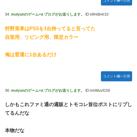
コメント欄へ引用
34:
mutyunのゲーム+α ブログがお送りします。
ID:v9Hdb4r10
狩野英孝はPS5を3台持ってると言ってた
自室用、リビング用、限定カラー
俺は普通に1台あるだけ
コメント欄へ引用
36:
mutyunのゲーム+α ブログがお送りします。
ID:nmWuvX2i0
しかもこれファミ通の週販とトモコレ首位ポストにリプし
てるんだな
本物だな