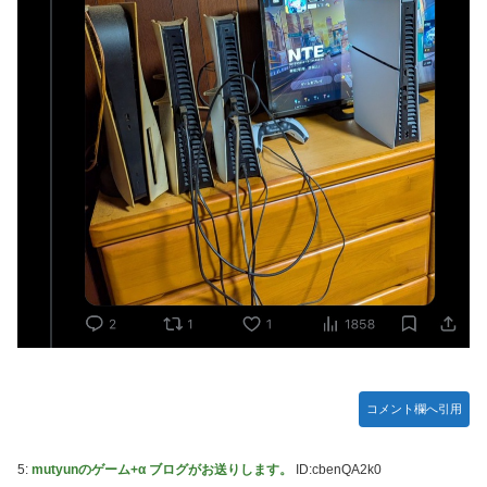
【〈物語〉シリーズ】セガ「忍野忍」「斧乃木余接」プライ
ズフィギュア【彩色原型公開】
【画像】令和最新版のあのちゃん、可愛過ぎてワイらにブッ
刺さりまくりw w w w w w
【ナイトレイン】 舐め腐ったネタビルドで床舐めしまくる
「俺って面白いやろ？」みたいな寒い奴
連合のモルモット部隊の部隊長になりました 第45話
【ウルトラQ】 「ナメゴン」とかいうシリーズ初の宇宙怪獣
【デレマス】 橘ありす「あなたの瞳には」
【艦これ】 募：ヴィスビィの触媒
やるやらでっきーのクラス転移ダンジョンサバイバル・闇鍋
あんこ仕立て 第45話
【画像】『金田一少年の事件簿』で好きな死体ランキング１
コメント欄へ引用
位がこちら！
やる夫のダンジョン運営記180-おまけ31 埋めネタ「17話舞
5:
mutyunのゲーム+α ブログがお送りします。
ID:cbenQA2k0
台裏2 土産物市・当日」