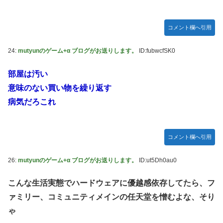
コメント欄へ引用
24:
mutyunのゲーム+α ブログがお送りします。
ID:fubwcfSK0
部屋は汚い
意味のない買い物を繰り返す
病気だろこれ
コメント欄へ引用
26:
mutyunのゲーム+α ブログがお送りします。
ID:ut5Dh0au0
こんな生活実態でハードウェアに優越感依存してたら、フ
ァミリー、コミュニティメインの任天堂を憎むよな、そり
ゃ