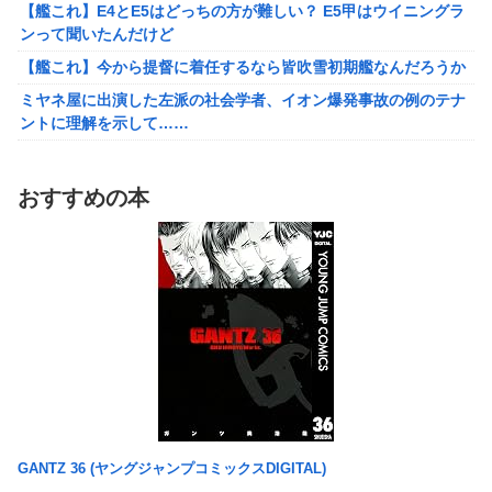
【バンダイ】「食玩」「プライズ」「ガシャポン」2026年8月発
【艦これ】E4とE5はどっちの方が難しい？ E5甲はウイニングラ
売商品【発売スケジュール】
ンって聞いたんだけど
結婚相談所職員さん、子なし女にド正論を述べてしまう…
【艦これ】今から提督に着任するなら皆吹雪初期艦なんだろうか
週間少年ジャンプのグッズ(43億円分)を注文してキャンセルした
ミヤネ屋に出演した左派の社会学者、イオン爆発事故の例のテナ
32歳女が逮捕
ントに理解を示して……
今年3月のベントレーひき逃げ事件で逮捕された男、韓国籍だっ
【草】アル中「水飲みたくない！」 グラス「はい転倒」
た模様…自称インフルエンサー→実際はフェラーリの見積もりだ
「こんな事になるんやから強制置き配は止めておくべき」とユー
け投稿など嘘だらけｗｗｗｗｗｗｗｗ
おすすめの本
ザーがドン引き、UberEatsが導入した強制置き配が起こしたの
【悲報】桐谷さん「人生かけて7億円貯めたのにガンで死ぬか
は……
も。もっと素直に遊べばよかった。」
女さん、ワンピースグッズを大量注文→全キャンセルで逮捕ｗｗ
れいわ新選組、党名変更を発表 新党名は...
ｗ
精神科に通院してるけど「ヤンキー・ギャル・体育会系・茶髪や
【日向坂46】 かほりん、ありのままの姿・・・【藤嶌果歩1st写
金髪の人」を待合室で一度も見たことない
真集】
ミヤネ屋に出演した左派の社会学者、イオン爆発事故の例のテナ
【画像】スト6に彗星の如く現れたフィリピン人キャラが可愛す
ントに理解を示して……
ぎると話題に！
【草】アル中「水飲みたくない！」 グラス「はい転倒」
周囲の人「おい見ろよ…」「一人で来てんのかな…？ｗ」「腹で
「こんな事になるんやから強制置き配は止めておくべき」とユー
けーｗ」一人焼肉ワイ「……ッ…！」
GANTZ 36 (ヤングジャンプコミックスDIGITAL)
ザーがドン引き、UberEatsが導入した強制置き配が起こしたの