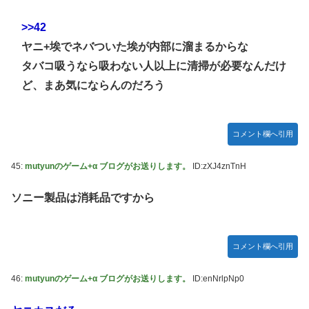
>>42
ヤニ+埃でネバついた埃が内部に溜まるからな
タバコ吸うなら吸わない人以上に清掃が必要なんだけ
ど、まあ気にならんのだろう
コメント欄へ引用
45:
mutyunのゲーム+α ブログがお送りします。
ID:zXJ4znTnH
ソニー製品は消耗品ですから
コメント欄へ引用
46:
mutyunのゲーム+α ブログがお送りします。
ID:enNrlpNp0