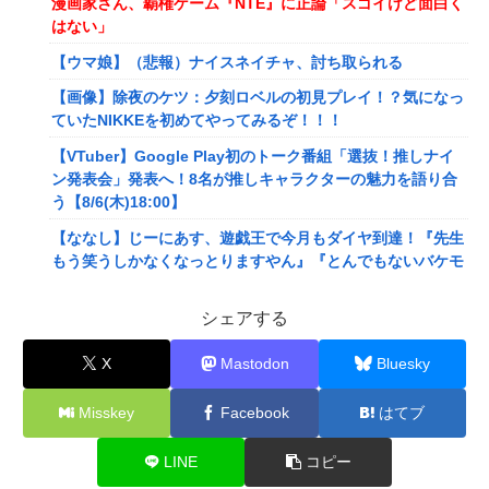
漫画家さん、覇権ゲーム『NTE』に正論「スゴイけど面白く
はない」
【ウマ娘】（悲報）ナイスネイチャ、討ち取られる
【画像】除夜のケツ：夕刻ロベルの初見プレイ！？気になっ
ていたNIKKEを初めてやってみるぞ！！！
【VTuber】Google Play初のトーク番組「選抜！推しナイ
ン発表会」発表へ！8名が推しキャラクターの魅力を語り合
う【8/6(木)18:00】
【ななし】じーにあす、遊戯王で今月もダイヤ到達！『先生
もう笑うしかなくなっとりますやん』『とんでもないバケモ
ンを産み出してしまった』
シェアする
メディア「Switch2版『モンハンワイルズ』はDLSS込みで
最大1440p動作」
X
Mastodon
Bluesky
【艦これ】E4とE5はどっちの方が難しい？ E5甲はウイニン
グランって聞いたんだけど
Misskey
Facebook
はてブ
【艦これ】今から提督に着任するなら皆吹雪初期艦なんだろ
うか
LINE
コピー