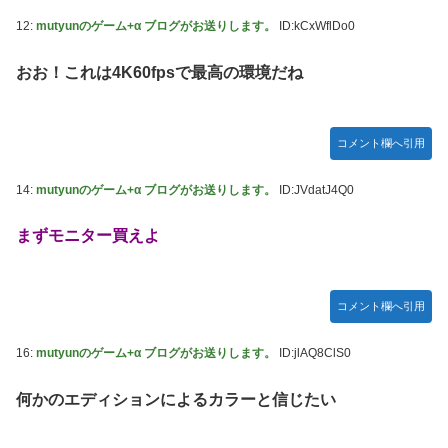
木坂46】
12:
mutyunのゲーム+α ブログがお送りします。
ID:kCxWflDo0
モーニング娘。'25『気になるその気の歌』ってガチで名曲
だと思うんだけど
おお！これは4K60fpsで最高の環境だね
5期・6期 人気ランキング
冨里奈央ちゃん、おへそ見せガチでエグいって・・・
コメント欄へ引用
14:
mutyunのゲーム+α ブログがお送りします。
ID:JVdatJ4Q0
まずモニター買えよ
コメント欄へ引用
16:
mutyunのゲーム+α ブログがお送りします。
ID:jlAQ8ClS0
何かのエディションによるカラーと信じたい