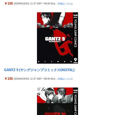
【衝撃】ワイ、偏差値30台の高校に入学した結果ｗｗｗｗｗｗｗ
は……
￥100
(2026年8月6日 11:37 GMT +09:00 時点 -
詳細はこちら
)
ｗｗｗ
【衝撃】クルタ族虐 殺の犯人、ツェリードニヒで確定！クロロの
【悲報】ワンダンス作者「手書きでダンスアニメ描いてみまし
演劇のせいで2人も無駄死ににwwww
た」←アニメの当てつけにしか見えないと話題に
【悲報】ライター「ちいかわが反社とコラボしてた」ﾊﾟｼｬｯ
エアギアって再アニメ化したら良さそうじゃない？ ちゃんとエロ
死神のコスプレをして隣のビルの屋上から病院を眺めていた男を
さとか大暮のセンスを忠実に再現して
逮捕ｗｗｗ
涌井秀章(40) 2.88 3勝1敗 4QS K/BB10.00
【画像】コスプレイヤーが死ぬ気で痩せた結果ｗｗｗｗ
神谷玲子の新台は神ぱち!? #75【「e七つの大罪3」1回転で大当
【悲報】福岡の電車、完全にやらかす。構内アナウンスでド下ネ
たり＝速さが段違い！渾身のRUSHに神谷が挑む！！】
タを連発するｗｗｗｗｗ
【実戦報告】Lストリートファイター6の評判まとめ！ヤレる感が
【ROBOT魂】 88,000のミーティアが二次も即完売なの大人気す
微妙！？もう稼働貢献週の予想をするユーザーも！？
GANTZ 9 (ヤングジャンプコミックスDIGITAL)
ぎる…
4号機ジジイ「どんなノーマルタイプでも下皿はガッチガチがデ
【日向坂46】 かほりん、ありのままの姿・・・【藤嶌果歩1st写
フォ」←マジで無駄な事やってるよな
￥100
(2026年8月6日 11:37 GMT +09:00 時点 -
詳細はこちら
)
真集】
冷笑系パチンカスさん「フルカスは脳死？成人男子がパチンコの
【パ順位】鷹========猫-公=====檻-/==鴎=========鷲
演出に一喜一憂してる方が脳死なんよ」
（2026.8.5）
【バンダイ】「食玩」「プライズ」「ガシャポン」2026年8月発
【悲報】みのもんたさん、代表作が「クイズミリオネア」しかな
売商品【発売スケジュール】
い
【悲報】AV女優さん、キモオタチー牛弱男どもの「おはよう」に