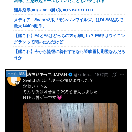
新報、注意喚起メールしていたこともバラされる
メディア「Switch2版『モンハンワイルズ』はDLSS込みで
涌井秀章(40) 2.88 3勝1敗 4QS K/BB10.00
最大1440p動作」
メディア「Switch2版『モンハンワイルズ』はDLSS込みで
【艦これ】E4とE5はどっちの方が難しい？ E5甲はウイニン
最大1440p動作」
グランって聞いたんだけど
【艦これ】E4とE5はどっちの方が難しい？ E5甲はウイニン
【艦これ】今から提督に着任するなら皆吹雪初期艦なんだろ
グランって聞いたんだけど
うか
【艦これ】今から提督に着任するなら皆吹雪初期艦なんだろ
【艦これ】バニ黒潮親潮 他
うか
中西悠理アナ 袖口からインナーチラ見え！！
【悲報】Amazon、デザイン改悪か
ハード・業界
【ポケモンGO】リモート交換って 大半が交換レート合わせ
【速報】専門家「イオンモール熊本の爆心地に”こんなも
ない奴多くね？
の”があったんだけど…」
【衝撃】クルタ族虐 殺の犯人、ツェリードニヒで確定！ク
【画像】かつて天下を獲っていたYouTuberの現在ｗｗｗｗ
ロロの演劇のせいで2人も無駄死ににwwww
【速報】熊本イオンモール、爆発の原因は『これ』の可能性
【悲報】ライター「ちいかわが反社とコラボしてた」ﾊﾟｼｬｯ
【悲報】コレコレ、月収1億円ｗｗｗそりゃ外出るのにボデ
死神のコスプレをして隣のビルの屋上から病院を眺めていた
ィガードつけるわ…
男を逮捕ｗｗｗ
【悲報】有名漫画家、がんを公表「大腸癌になってしまいま