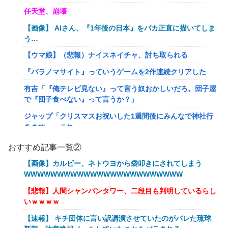
任天堂、崩壊
【画像】 AIさん、『1年後の日本』をバカ正直に描いてしま
う…
【ウマ娘】（悲報）ナイスネイチャ、討ち取られる
『パラノマサイト』っていうゲームを2作連続クリアした
有吉「『俺テレビ見ない』って言う奴おかしいだろ。団子屋
で『団子食べない』って言うか？」
ジャップ「クリスマスお祝いした1週間後にみんなで神社行
きます」←これ
【画像】令和最新版のあのちゃん、可愛過ぎてワイらにブッ
おすすめ記事一覧②
刺さりまくりw w w w w w
【画像】カルビー、ネトウヨから袋叩きにされてしまう
オワコン扱いされていたデジモンさん、令和に全盛期を超え
WWWWWWWWWWWWWWWWWWWWWWWW
る利益を生み出していた
【悲報】人間シャンパンタワー、二段目も判明しているらし
【爆笑ｗ】バッグひったくりを試みた男、バイクを盗られ
いｗｗｗｗ
る！
【速報】 キチ団体に言い訳講演させていたのがバレた琉球
【動画】新型のさすまた、限界突破www