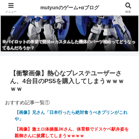
mutyunのゲーム+αブログ
メニュー
検索
※パイロットの希望で開発orカスタムした機体のパーツ補給ってどうなっ
てるんだろうか？
【衝撃画像】熱心なプレステユーザーさ
ん、4台目のPS5を購入してしまうｗｗｗ
ｗｗ
おすすめ記事一覧①
【画像】兄さん「日本行ったら絶対食うべきプリンがこれ
や」
【画像】激エロ体操服JKさん、体育祭でドスケベ駅弁姿を
親御さんに披露してしまうｗｗｗｗ