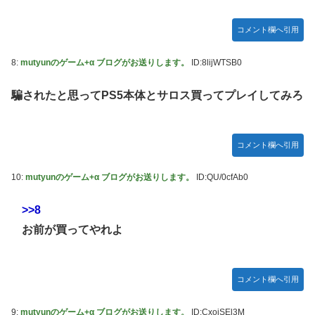
モーニング娘。'25『気になるその気の歌』ってガチで名曲
だと思うんだけど
コメント欄へ引用
5期・6期 人気ランキング
8:
mutyunのゲーム+α ブログがお送りします。
ID:8lijWTSB0
冨里奈央ちゃん、おへそ見せガチでエグいって・・・
騙されたと思ってPS5本体とサロス買ってプレイしてみろ
コメント欄へ引用
10:
mutyunのゲーム+α ブログがお送りします。
ID:QU/0cfAb0
>>8
お前が買ってやれよ
コメント欄へ引用
9:
mutyunのゲーム+α ブログがお送りします。
ID:CxojSEl3M