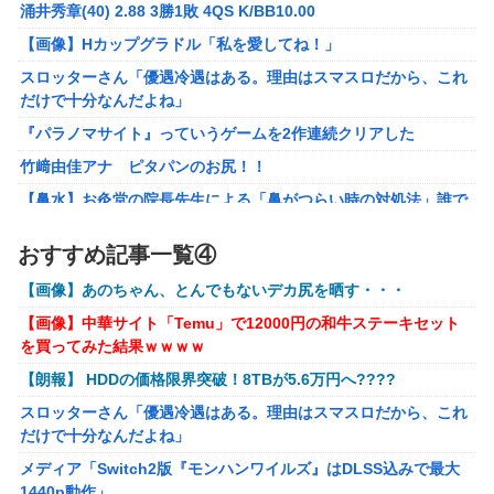
涌井秀章(40) 2.88 3勝1敗 4QS K/BB10.00
した。肝臓に転移も見られてステージ4です」
【画像】Hカップグラドル「私を愛してね！」
【ROBOT魂】 88,000のミーティアが二次も即完売なの大人
スロッターさん「優遇冷遇はある。理由はスマスロだから、これ
気すぎる…
だけで十分なんだよね」
ブラッドボーン全クリしたんだが
『パラノマサイト』っていうゲームを2作連続クリアした
【ナイトレイン】 舐め腐ったネタビルドで床舐めしまくる
竹﨑由佳アナ ピタパンのお尻！！
「俺って面白いやろ？」みたいな寒い奴
【鼻水】お灸堂の院長先生による「鼻がつらい時の対処法」誰で
【ウルトラQ】 「ナメゴン」とかいうシリーズ初の宇宙怪獣
も簡単にできると話題に
【画像】『金田一少年の事件簿』で好きな死体ランキング１
おすすめ記事一覧④
メディア「Switch2版『モンハンワイルズ』はDLSS込みで最大
位がこちら！
1440p動作」
【画像】あのちゃん、とんでもないデカ尻を晒す・・・
【ウマ娘】夜に食べるアイスおいち！「きーん」ってする
【艦これ】E4とE5はどっちの方が難しい？ E5甲はウイニングラ
【画像】中華サイト「Temu」で12000円の和牛ステーキセット
ち。
ンって聞いたんだけど
を買ってみた結果ｗｗｗｗ
【にじさんじ】本日20時から、ののはとあゆゆでコラボ！
【艦これ】今から提督に着任するなら皆吹雪初期艦なんだろうか
【朗報】 HDDの価格限界突破！8TBが5.6万円へ????
【ライザのアトリエ】キューズQ「ライザ(ライザリン・シュタウ
部屋作りゲーム、確率で出現するイカを見るとクラッシュす
スロッターさん「優遇冷遇はある。理由はスマスロだから、これ
ト)ウェディングStyle」フィギュア【予約開始】
る不具合が発生
だけで十分なんだよね」
【〈物語〉シリーズ】セガ「忍野忍」「斧乃木余接」プライズフ
メディア「Switch2版『モンハンワイルズ』はDLSS込みで最大
ィギュア【彩色原型公開】
1440p動作」