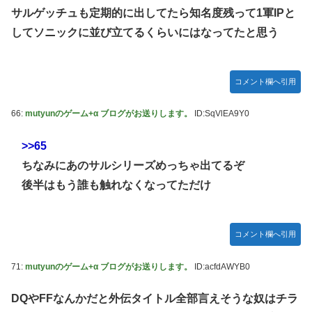
サルゲッチュも定期的に出してたら知名度残って1軍IPと
してソニックに並び立てるくらいにはなってたと思う
コメント欄へ引用
66:
mutyunのゲーム+α ブログがお送りします。
ID:SqVlEA9Y0
>>65
ちなみにあのサルシリーズめっちゃ出てるぞ
後半はもう誰も触れなくなってただけ
コメント欄へ引用
71:
mutyunのゲーム+α ブログがお送りします。
ID:acfdAWYB0
DQやFFなんかだと外伝タイトル全部言えそうな奴はチラ