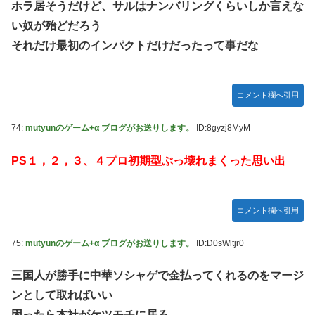
ホラ居そうだけど、サルはナンバリングくらいしか言えな
い奴が殆どだろう
それだけ最初のインパクトだけだったって事だな
コメント欄へ引用
74:
mutyunのゲーム+α ブログがお送りします。
ID:8gyzj8MyM
PS１，２，３、４プロ初期型ぶっ壊れまくった思い出
コメント欄へ引用
75:
mutyunのゲーム+α ブログがお送りします。
ID:D0sWltjr0
三国人が勝手に中華ソシャゲで金払ってくれるのをマージ
ンとして取ればいい
困ったら本社がケツモチに居る