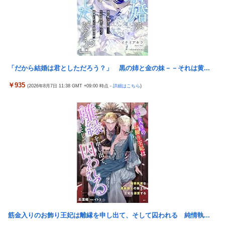
【悲報】AV女優さん、キモオタチー牛弱男どもの「おはよう」に
【幽霊否定派、完全論破】幽霊がいないなら午前2時に一人で墓
ブチギレｗｗｗ
石を木刀で叩き割れるよな？ｗｗｗｗｗ
【〈物語〉シリーズ】セガ「忍野忍」「斧乃木余接」プライズフ
神谷玲子の新台は神ぱち!? #75【「e七つの大罪3」1回転で大当
ィギュア【彩色原型公開】
たり＝速さが段違い！渾身のRUSHに神谷が挑む！！】
三菱自動車、「パジェロ」の中型版・小型版も発売へ
【実戦報告】Lストリートファイター6の評判まとめ！ヤレる感が
「だから結婚は君としただろう？」 黒の姉と金の妹－－それは黄...
【衝撃】 中国製ルーター20機種にバックドア発見！ ネットに繋
微妙！？もう稼働貢献週の予想をするユーザーも！？
ぐだけで35秒ごとに中国のサーバーと通信
￥935
(2026年8月7日 11:38 GMT +09:00 時点 -
詳細はこちら
)
4号機ジジイ「どんなノーマルタイプでも下皿はガッチガチがデ
影山優佳、赤ランジェリー×網タイツがスケベ過ぎる！只の痴女
フォ」←マジで無駄な事やってるよな
だろ・・・
【画像】田中みな実さん、妊娠中とは思えないヒール姿で登場し
【有能】政府「トラックはサービスエリア利用有料化すればサボ
てしまう
らず走るし流問題解決じゃね？」
ワイ手取り15万正社員→副業でウーバーやってるんやが金がない
母と一緒の時に、明らかに足に障害がある方が歩いていた。母
株式投資、若年男性の自信喪失の原因に-6割超が「人生の敗者」
「なんであんな歩き方なの？ふざけてるの？」
自認
伊勢鈴蘭さん、コカ・コーラ愛を全力アピール！
韓国警察、大韓サッカー協会を家宅捜索 代表監督選考巡り
今季もタイトル獲得を目指すFC町田ゼルビア黒田剛監督が抱負を
パヨク「アジア人民、中国人民と連帯して戦おー！悪政高市を打
語る
倒するぞー！」
富士登山ツアー中に64歳男性死亡 8合目付近で意識失う
筋金入りのお飾り王妃は離縁を申し出て、そして囚われる 純情執...
積水ハウス「地面師に55億円騙し取られた…」ワイ「はえーかわ