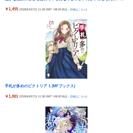
ザーがドン引き、UberEatsが導入した強制置き配が起こしたの
【衝撃】ワイ、偏差値30台の高校に入学した結果ｗｗｗｗｗｗｗ
は……
￥1,455
(2026年8月7日 11:38 GMT +09:00 時点 -
詳細はこちら
)
ｗｗｗ
【衝撃】クルタ族虐 殺の犯人、ツェリードニヒで確定！クロロの
【悲報】ワンダンス作者「手書きでダンスアニメ描いてみまし
演劇のせいで2人も無駄死ににwwww
た」←アニメの当てつけにしか見えないと話題に
【悲報】ライター「ちいかわが反社とコラボしてた」ﾊﾟｼｬｯ
エアギアって再アニメ化したら良さそうじゃない？ ちゃんとエロ
死神のコスプレをして隣のビルの屋上から病院を眺めていた男を
さとか大暮のセンスを忠実に再現して
逮捕ｗｗｗ
涌井秀章(40) 2.88 3勝1敗 4QS K/BB10.00
【画像】コスプレイヤーが死ぬ気で痩せた結果ｗｗｗｗ
神谷玲子の新台は神ぱち!? #75【「e七つの大罪3」1回転で大当
【悲報】福岡の電車、完全にやらかす。構内アナウンスでド下ネ
たり＝速さが段違い！渾身のRUSHに神谷が挑む！！】
タを連発するｗｗｗｗｗ
【実戦報告】Lストリートファイター6の評判まとめ！ヤレる感が
【ROBOT魂】 88,000のミーティアが二次も即完売なの大人気す
微妙！？もう稼働貢献週の予想をするユーザーも！？
手札が多めのビクトリア 1 (MFブックス)
ぎる…
4号機ジジイ「どんなノーマルタイプでも下皿はガッチガチがデ
【日向坂46】 かほりん、ありのままの姿・・・【藤嶌果歩1st写
フォ」←マジで無駄な事やってるよな
￥1,001
(2026年8月7日 11:38 GMT +09:00 時点 -
詳細はこちら
)
真集】
冷笑系パチンカスさん「フルカスは脳死？成人男子がパチンコの
【パ順位】鷹========猫-公=====檻-/==鴎=========鷲
演出に一喜一憂してる方が脳死なんよ」
（2026.8.5）
【バンダイ】「食玩」「プライズ」「ガシャポン」2026年8月発
【悲報】みのもんたさん、代表作が「クイズミリオネア」しかな
売商品【発売スケジュール】
い