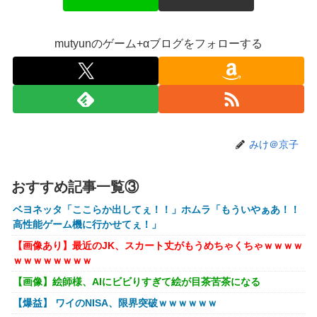
【悲報】映画館の客、ほぼバイオテロレベルのやらかしで観
客が避難する事態にｗｗｗｗ
mutyunのゲーム+αブログをフォローする
【悲報】風俗嬢やってる女の末路ｗｗｗｗｗｗｗｗｗｗｗ
【警告】社会人「スムージーにキウイ皮ごと入れよ。これ美
容にいいんだよね〜」→ 結果…
【画像】コスプレイヤーが死ぬ気で痩せた結果ｗｗｗｗ
【衝撃】クルタ族虐 殺の犯人、ツェリードニヒで確定！ク
みけ＠京子
ロロの演劇のせいで2人も無駄死ににwwww
オコエ瑠偉、メキシコに渡って2球団を即クビ→SNS更新が3
おすすめ記事一覧③
ヶ月間止まって消息不明に
ベヨネッタ「ここらか出してぇ！！」ホムラ「もういやぁあ！！
町の弁当屋「申し訳ないが消費税1%になったらその分商品
高性能ゲーム機に行かせてぇ！」
代を値上げするわ」
【画像あり】最近のJK、スカート丈がもうめちゃくちゃｗｗｗｗ
パパ活不倫を暴露された大物芸人さん(63)、晒されたLINEが
ｗｗｗｗｗｗｗｗ
面白すぎるｗｗｗｗｗｗｗｗｗ(画像ｱﾘ)
【画像】絵師様、AIにビビりすぎて絵が目茶苦茶になる
【悲報】黒人、卑怯すぎて炎上するｗｗｗｗ
【爆益】 ワイのNISA、限界突破ｗｗｗｗｗｗ
【悲報】有名漫画家、がんを公表「大腸癌になってしまいま