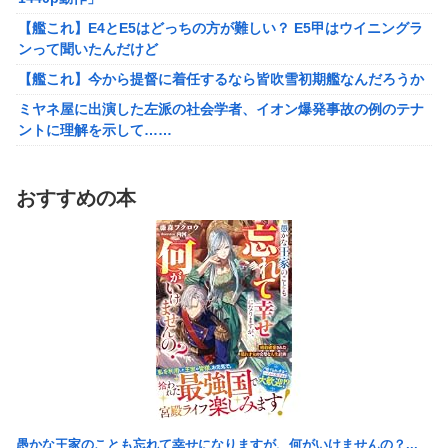
【バンダイ】「食玩」「プライズ」「ガシャポン」2026年8月発
【艦これ】E4とE5はどっちの方が難しい？ E5甲はウイニングラ
売商品【発売スケジュール】
ンって聞いたんだけど
結婚相談所職員さん、子なし女にド正論を述べてしまう…
【艦これ】今から提督に着任するなら皆吹雪初期艦なんだろうか
週間少年ジャンプのグッズ(43億円分)を注文してキャンセルした
ミヤネ屋に出演した左派の社会学者、イオン爆発事故の例のテナ
32歳女が逮捕
ントに理解を示して……
今年3月のベントレーひき逃げ事件で逮捕された男、韓国籍だっ
【草】アル中「水飲みたくない！」 グラス「はい転倒」
た模様…自称インフルエンサー→実際はフェラーリの見積もりだ
「こんな事になるんやから強制置き配は止めておくべき」とユー
け投稿など嘘だらけｗｗｗｗｗｗｗｗ
おすすめの本
ザーがドン引き、UberEatsが導入した強制置き配が起こしたの
【悲報】桐谷さん「人生かけて7億円貯めたのにガンで死ぬか
は……
も。もっと素直に遊べばよかった。」
女さん、ワンピースグッズを大量注文→全キャンセルで逮捕ｗｗ
れいわ新選組、党名変更を発表 新党名は...
ｗ
精神科に通院してるけど「ヤンキー・ギャル・体育会系・茶髪や
【日向坂46】 かほりん、ありのままの姿・・・【藤嶌果歩1st写
金髪の人」を待合室で一度も見たことない
真集】
ミヤネ屋に出演した左派の社会学者、イオン爆発事故の例のテナ
【画像】スト6に彗星の如く現れたフィリピン人キャラが可愛す
ントに理解を示して……
ぎると話題に！
【草】アル中「水飲みたくない！」 グラス「はい転倒」
周囲の人「おい見ろよ…」「一人で来てんのかな…？ｗ」「腹で
「こんな事になるんやから強制置き配は止めておくべき」とユー
けーｗ」一人焼肉ワイ「……ッ…！」
愚かな王家のことも忘れて幸せになりますが、何がいけませんの？...