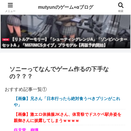
mutyunのゲーム+αブログ
メニュー
検索
【リトルアーモリー】「シューティングレンジA」「ゾンビハンター
NEW
セットA 」「M870MCSタイプ」プラモデル【再販予約開始】
ソニーってなんでゲーム作るの下手な
の？？？
おすすめ記事一覧①
【画像】兄さん「日本行ったら絶対食うべきプリンがこれ
や」
【画像】激エロ体操服JKさん、体育祭でドスケベ駅弁姿を
親御さんに披露してしまうｗｗｗｗ
任天堂、崩壊