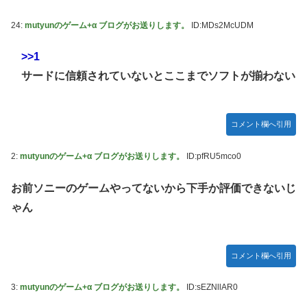
番組が最新SNSの数十年先を行っていたと話題に
ジャグラーやってる奴ってヤバいの多すぎじゃね？？？
【艦これ】これがラ級ちゃんの水着modeか・・・！
24:
mutyunのゲーム+α ブログがお送りします。
ID:MDs2McUDM
今季もタイトル獲得を目指すFC町田ゼルビア黒田剛監督が
抱負を語る
ぐらんぶる Season 3 第5話 感想：耕平がタレントの替え玉
>>1
に！奇行にはちゃんと意味があった！
サードに信頼されていないとここまでソフトが揃わない
竹﨑由佳アナ ピタパンのお尻！！
【ウマ娘】セイちゃんの攻撃力を見よ！！！
コメント欄へ引用
【画像】島田フミカネ先生、ひたすらエッチな絵を上げ続け
る存在になってしまう
2:
mutyunのゲーム+α ブログがお送りします。
ID:pfRU5mco0
【ウマ娘】（悲報）ナイスネイチャ、討ち取られる
お前ソニーのゲームやってないから下手か評価できないじ
【画像あり】ワイ、今更SSSS.GRIDMANを観賞するも面白
過ぎて今まで観てなかったを後悔する…
ゃん
【バンダイ】「食玩」「プライズ」「ガシャポン」2026年8
月発売商品【発売スケジュール】
コメント欄へ引用
【悲報】AV女優さん、キモオタチー牛弱男どもの「おはよ
う」にブチギレｗｗｗ
3:
mutyunのゲーム+α ブログがお送りします。
ID:sEZNllAR0
【〈物語〉シリーズ】セガ「忍野忍」「斧乃木余接」プライ