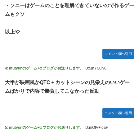
ズフィギュア【彩色原型公開】
・ソニーはゲームのことを理解できていないので作るゲー
【画像】令和最新版のあのちゃん、可愛過ぎてワイらにブッ
ムもクソ
刺さりまくりw w w w w w
【ナイトレイン】 舐め腐ったネタビルドで床舐めしまくる
以上や
「俺って面白いやろ？」みたいな寒い奴
連合のモルモット部隊の部隊長になりました 第45話
コメント欄へ引用
【ウルトラQ】 「ナメゴン」とかいうシリーズ初の宇宙怪獣
【デレマス】 橘ありす「あなたの瞳には」
4:
mutyunのゲーム+α ブログがお送りします。
ID:5jhYOJiv0
【艦これ】 募：ヴィスビィの触媒
大半が映画風かQTC＋カットシーンの見栄えのいいゲー
やるやらでっきーのクラス転移ダンジョンサバイバル・闇鍋
ムばかりで内容で勝負してこなかった反動
あんこ仕立て 第45話
【画像】『金田一少年の事件簿』で好きな死体ランキング１
位がこちら！
コメント欄へ引用
やる夫のダンジョン運営記180-おまけ31 埋めネタ「17話舞
台裏2 土産物市・当日」
5:
mutyunのゲーム+α ブログがお送りします。
ID:mQfV+loaF
ソフトの入れ替えなんて10秒で済むのにそれを面倒くさいと