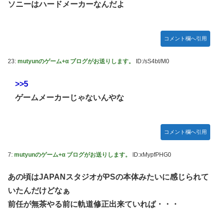
ソニーはハードメーカーなんだよ
かDL版選ぶ理由だわとかなんなんアホなのか
【ウマ娘】夜に食べるアイスおいち！「きーん」ってする
ち。
コメント欄へ引用
【にじさんじ】本日20時から、ののはとあゆゆでコラボ！
23:
mutyunのゲーム+α ブログがお送りします。
ID:/sS4bt/M0
広島県知事ら「核抑止論、根本的におかしい。軍拡競争を助
長し世界を不安定化させるだけ」
>>5
部屋作りゲーム、確率で出現するイカを見るとクラッシュす
ゲームメーカーじゃないんやな
る不具合が発生
積水ハウス「地面師に55億円騙し取られた…」ワイ「はえー
かわいそう…会社滅茶苦茶やろなぁ」
コメント欄へ引用
【激震】韓国人「韓国サッカー協会、W杯・五輪で複数回の
性接待を行い審判を買収していたことが発覚…（ﾌﾞﾙﾌﾞﾙ」＝
7:
mutyunのゲーム+α ブログがお送りします。
ID:xMypfPHG0
韓国の反応
あの頃はJAPANスタジオがPSの本体みたいに感じられて
【元NMB48】安部若菜、卒業して早くもお酒解禁
いたんだけどなぁ
冨里奈央ちゃん、罰ゲームのセミをずっと気にしてたｗ【乃
前任が無茶やる前に軌道修正出来ていれば・・・
木坂46】