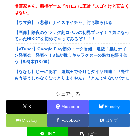
漫画家さん、覇権ゲーム『NTE』に正論「スゴイけど面白く
はない」
【ウマ娘】（悲報）ナイスネイチャ、討ち取られる
【画像】除夜のケツ：夕刻ロベルの初見プレイ！？気になっ
ていたNIKKEを初めてやってみるぞ！！！
【VTuber】Google Play初のトーク番組「選抜！推しナイ
ン発表会」発表へ！8名が推しキャラクターの魅力を語り合
う【8/6(木)18:00】
【ななし】じーにあす、遊戯王で今月もダイヤ到達！『先生
もう笑うしかなくなっとりますやん』『とんでもないバケモ
ンを産み出してしまった』
シェアする
メディア「Switch2版『モンハンワイルズ』はDLSS込みで
最大1440p動作」
X
Mastodon
Bluesky
【艦これ】E4とE5はどっちの方が難しい？ E5甲はウイニン
グランって聞いたんだけど
Misskey
Facebook
はてブ
【艦これ】今から提督に着任するなら皆吹雪初期艦なんだろ
うか
LINE
コピー