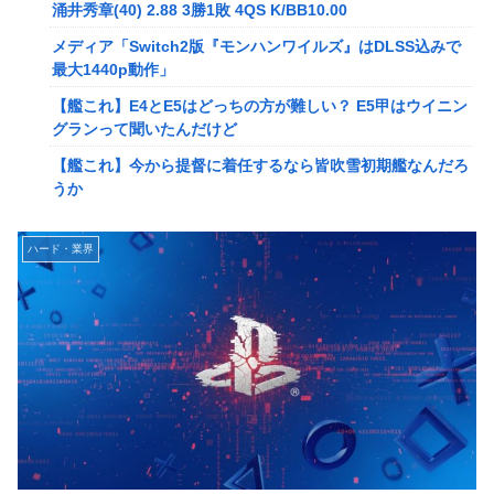
メディア「Switch2版『モンハンワイルズ』はDLSS込みで
涌井秀章(40) 2.88 3勝1敗 4QS K/BB10.00
最大1440p動作」
メディア「Switch2版『モンハンワイルズ』はDLSS込みで
【艦これ】E4とE5はどっちの方が難しい？ E5甲はウイニン
最大1440p動作」
グランって聞いたんだけど
【艦これ】E4とE5はどっちの方が難しい？ E5甲はウイニン
【艦これ】今から提督に着任するなら皆吹雪初期艦なんだろ
グランって聞いたんだけど
うか
【艦これ】今から提督に着任するなら皆吹雪初期艦なんだろ
【艦これ】バニ黒潮親潮 他
うか
中西悠理アナ 袖口からインナーチラ見え！！
【悲報】Amazon、デザイン改悪か
ハード・業界
【ポケモンGO】リモート交換って 大半が交換レート合わせ
【速報】専門家「イオンモール熊本の爆心地に”こんなも
ない奴多くね？
の”があったんだけど…」
【衝撃】クルタ族虐 殺の犯人、ツェリードニヒで確定！ク
【画像】かつて天下を獲っていたYouTuberの現在ｗｗｗｗ
ロロの演劇のせいで2人も無駄死ににwwww
【速報】熊本イオンモール、爆発の原因は『これ』の可能性
【悲報】ライター「ちいかわが反社とコラボしてた」ﾊﾟｼｬｯ
【悲報】コレコレ、月収1億円ｗｗｗそりゃ外出るのにボデ
死神のコスプレをして隣のビルの屋上から病院を眺めていた
ィガードつけるわ…
男を逮捕ｗｗｗ
【悲報】有名漫画家、がんを公表「大腸癌になってしまいま
【画像】コスプレイヤーが死ぬ気で痩せた結果ｗｗｗｗ
した。肝臓に転移も見られてステージ4です」