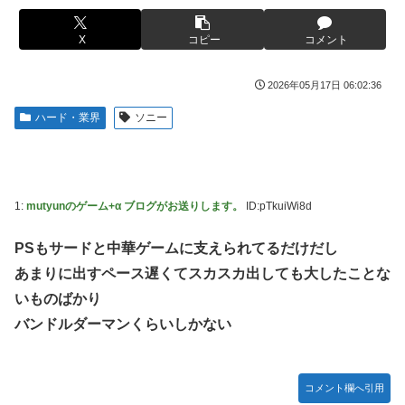
【ROBOT魂】 88,000のミーティアが二次も即完売なの大人
伊勢鈴蘭さん、コカ・コーラ愛を全力アピール！
気すぎる…
X
コピー
コメント
無期懲役、去年の仮釈放わずか４人…もう実質終身刑だった
【デレマス】 紗南「アイドルに似合うポケモン？」
【画像】田中みな実さん、妊娠中とは思えないヒール姿で登
ブラッドボーン全クリしたんだが
2026年05月17日 06:02:36
場してしまう
【画像】田中みな実さん、妊娠中とは思えないヒール姿で登
ハード・業界
ソニー
【画像】令和最新版のあのちゃん、可愛過ぎてワイらにブッ
場してしまう
刺さりまくりw w w w w w
ワイ手取り15万正社員→副業でウーバーやってるんやが金が
【画像】日焼け口リの締まったお尻っていいよね！ｗｗｗｗ
ない
ｗ
1:
mutyunのゲーム+α ブログがお送りします。
ID:pTkuiWi8d
株式投資、若年男性の自信喪失の原因に-6割超が「人生の敗
熊本･八代港で自衛隊の「病院船」が医療提供開始、診察と
者」自認
薬剤処方…被災者向け大浴場も！
PSもサードと中華ゲームに支えられてるだけだし
【緊急】お笑いジャングルポケット斉藤慎二被告に懲役7年
【悲報】コメ農家「高市総理には愛想尽かした」売値は生産
あまりに出すペース遅くてスカスカ出しても大したことな
の求刑←これ…
原価の半分以下に…肥料代や燃料代は高騰「今年でやめる」
いものばかり
農家も
【ウマ娘】セイちゃんの攻撃力を見よ！！！
バンドルダーマンくらいしかない
【悲報】かつての「快楽天」が微妙になったわけｗｗｗｗｗ
【悲報】人気配信者「はっきり言う、ジャングリア沖縄ほん
とーーーーーーーーにおもんない！！！！」→炎上
【有能】政府「トラックはサービスエリア利用有料化すれば
サボらず走るし流問題解決じゃね？」
海外「全部日本の真似だったのか…」 日本の普通のテレビ
コメント欄へ引用