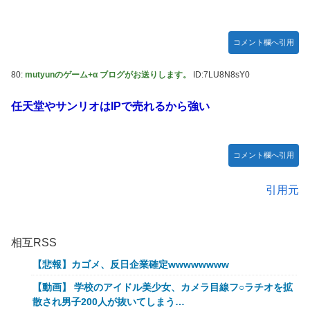
コメント欄へ引用
80:
mutyunのゲーム+α ブログがお送りします。
ID:7LU8N8sY0
任天堂やサンリオはIPで売れるから強い
コメント欄へ引用
引用元
相互RSS
【悲報】カゴメ、反日企業確定wwwwwwww
【動画】 学校のアイドル美少女、カメラ目線フ○ラチオを拡
散され男子200人が抜いてしまう…