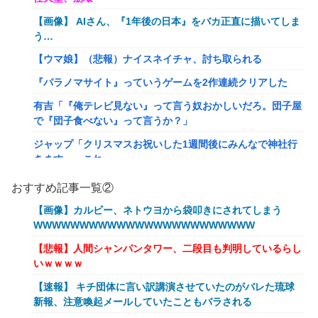
【画像】 AIさん、『1年後の日本』をバカ正直に描いてしま
う…
【ウマ娘】（悲報）ナイスネイチャ、討ち取られる
『パラノマサイト』っていうゲームを2作連続クリアした
有吉「『俺テレビ見ない』って言う奴おかしいだろ。団子屋
で『団子食べない』って言うか？」
ジャップ「クリスマスお祝いした1週間後にみんなで神社行
きます」←これ
【画像】令和最新版のあのちゃん、可愛過ぎてワイらにブッ
おすすめ記事一覧②
刺さりまくりw w w w w w
【画像】カルビー、ネトウヨから袋叩きにされてしまう
オワコン扱いされていたデジモンさん、令和に全盛期を超え
WWWWWWWWWWWWWWWWWWWWWWWW
る利益を生み出していた
【悲報】人間シャンパンタワー、二段目も判明しているらし
【爆笑ｗ】バッグひったくりを試みた男、バイクを盗られ
いｗｗｗｗ
る！
【速報】 キチ団体に言い訳講演させていたのがバレた琉球
【動画】新型のさすまた、限界突破www
新報、注意喚起メールしていたこともバラされる