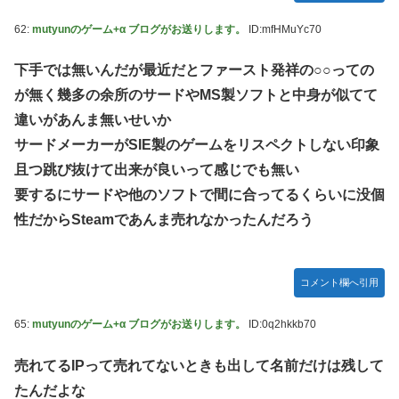
62:
mutyunのゲーム+α ブログがお送りします。
ID:mfHMuYc70
下手では無いんだが最近だとファースト発祥の○○っての
が無く幾多の余所のサードやMS製ソフトと中身が似てて
違いがあんま無いせいか
サードメーカーがSIE製のゲームをリスペクトしない印象
且つ跳び抜けて出来が良いって感じでも無い
要するにサードや他のソフトで間に合ってるくらいに没個
性だからSteamであんま売れなかったんだろう
コメント欄へ引用
65:
mutyunのゲーム+α ブログがお送りします。
ID:0q2hkkb70
売れてるIPって売れてないときも出して名前だけは残して
たんだよな