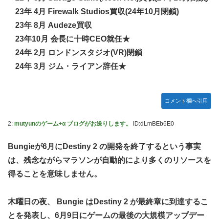
【ウマ娘】セイちゃんの攻撃力を見よ！！！
23年 4月 Firewalk Studios買収(24年10月閉鎖)
【ミリマス】6年後のアイドル達はどんな感じになってるん
23年 8月 Audeze買収
だろう
23年10月 会長に十時CEO就任★
【FF16】 「ファイナルファンタジー16」発売日が6/22に決
24年 2月 ロンドンスタジオ(VR)閉鎖
定＆最新PV公開！思ったより発売早い…もう半年後か！
24年 3月 ジム・ライアン辞任★
【デレマス】 和久井留美「夢を作って、いつか遊んで」
ドンキのうなぎ食べた14人が食中毒…3歳児から75歳まで被
害
コメント欄へ引用
「日本放送協会です」と名乗る男にドアを開けたら地獄…テ
2:
mutyunのゲーム+α ブログがお送りします。
ID:dLmBEb6E0
レビもないのに居座り脅迫してきたNHK集金人を警察に通報
して黙らせた←警察官の神対応に感謝しかない
Bungieが6月にDestiny 2 の開発を終了するという事実
参政党・神谷代表、高市政権の食料品減税を「天下の愚策」
は、残念ながらマラソンが自動的により多くのリソースを
と一刀両断
得ることを意味しません。
福岡県議会「海外旅行じゃない、海外活動だ！」→視察費
2.65億円公開で再炎上ｗｗｗ
木曜日の夜、 Bungie はDestiny 2 が最終章に到達するこ
【艦これ】 E3-4のラスダンは航空優勢は取るの？取らない
の？
とを発表し、6月9日にゲームの最後の大規模アップデー