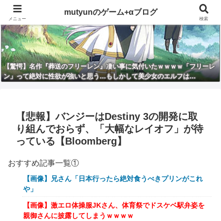
mutyunのゲーム+αブログ
メニュー
検索
【驚愕】名作『葬送のフリーレン』凄い事に気付いたｗｗｗｗ「フリーレ
ン」って絶対に性欲が強いと思う…もしかして美少女のエルフは…
【悲報】バンジーはDestiny 3の開発に取
り組んでおらず、「大幅なレイオフ」が待
っている【Bloomberg】
おすすめ記事一覧①
【画像】兄さん「日本行ったら絶対食うべきプリンがこれ
や」
【画像】激エロ体操服JKさん、体育祭でドスケベ駅弁姿を
親御さんに披露してしまうｗｗｗｗ