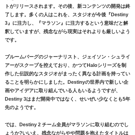
トがリリースされます。その後、新コンテンツの開発は終
【デレマス】 紗南「アイドルに似合うポケモン？」
了します。多くの人はこれを、スタジオが今後『Destiny
Switch2版『モンハンワイルズ』の動作環境が判明！
3』に注力し、『マラソン』に注力するという意味だと解
連合のモルモット部隊の部隊長になりました 第45話
釈していますが、残念ながら現実はそれよりも厳しいよう
メトロイドプライム4 新品が2999円に…
です。
【デレマス】 橘ありす「あなたの瞳には」
『ほの暮しの庭』パケ版初週売上、Switch2版「21965本」
ブルームバーグのジャーナリスト、ジェイソン・シュライ
Switch版「12458本」
アーがスクープを控えており、かつてHaloシリーズを制
百合子「隣に座る貴女」【ミリマス】
作した伝説的なスタジオがまったく異なる計画を持ってい
ることを明らかにしました。Destinyの世界内で新しい企
上國料萌衣ちゃん、留学中にマックのバイトに応募するも書
類選考で落とされてしまう
画やアイデアに取り組んでいる人もいるようですが、
【VTuber】Google Play「選抜！推しナイン発表会」出演
Destiny 3はまだ開発中ではなく、せいぜい少なくとも5年
者発表！『にじだけと思ってたけど座長と除夜のケツおるや
先のようです。
んけ』
実証実験都市「ウーブン・シティ」が一般の居住希望者の募
では、Destiny 2 チーム全員がマラソンに取り組むのでし
集開始 すでにトヨタ関係者が居住
ょうか?いいえ、残念ながらやや問題を抱えたタイトルは