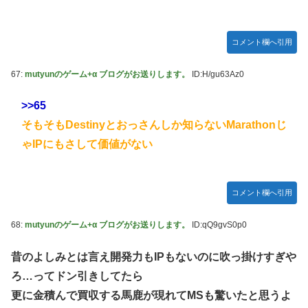
コメント欄へ引用
67:
mutyunのゲーム+α ブログがお送りします。
ID:H/gu63Az0
>>65
そもそもDestinyとおっさんしか知らないMarathonじ
ゃIPにもさして価値がない
コメント欄へ引用
68:
mutyunのゲーム+α ブログがお送りします。
ID:qQ9gvS0p0
昔のよしみとは言え開発力もIPもないのに吹っ掛けすぎや
ろ…ってドン引きしてたら
更に金積んで買収する馬鹿が現れてMSも驚いたと思うよ