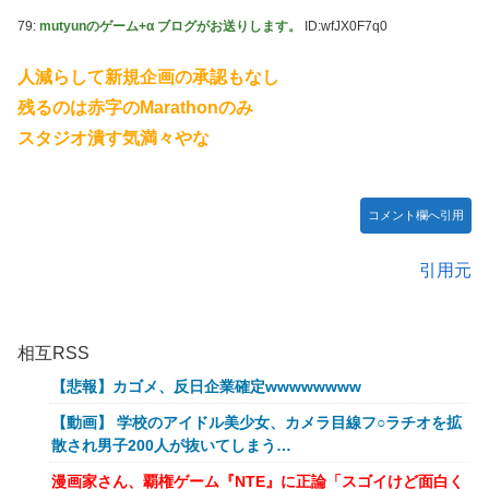
79:
mutyunのゲーム+α ブログがお送りします。
ID:wfJX0F7q0
人減らして新規企画の承認もなし
残るのは赤字のMarathonのみ
スタジオ潰す気満々やな
コメント欄へ引用
引用元
相互RSS
【悲報】カゴメ、反日企業確定wwwwwwww
【動画】 学校のアイドル美少女、カメラ目線フ○ラチオを拡
散され男子200人が抜いてしまう…
漫画家さん、覇権ゲーム『NTE』に正論「スゴイけど面白く