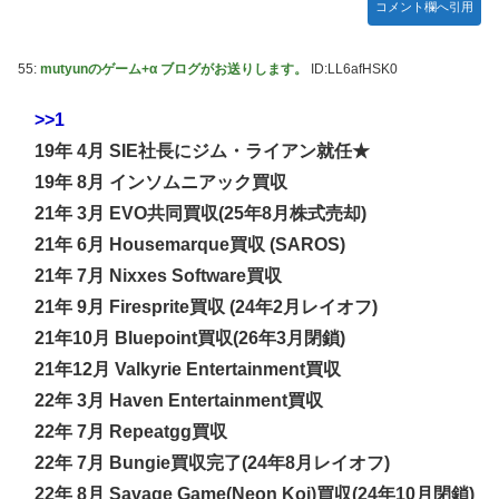
コメント欄へ引用
【ホロライブ】アキロゼ、映画をきっかけに「ちいかわ」に
「Sゴーゴージャグラー4KT（北電子）」「Lライザのアト
どハマり「今では毎晩1時間くらい見ながら入眠していま
リエKD（北電子）」が検定通過
す」
55:
mutyunのゲーム+α ブログがお送りします。
ID:LL6afHSK0
伊藤裕樹、次戦勝利でタイトルマッチへ
【ウマ娘】セイちゃんの攻撃力を見よ！！！
>>1
【画像】韓国人「日本人の間で『女が破滅的な人生を送るの
19年 4月 SIE社長にジム・ライアン就任★
を楽しむ陰湿な趣味』が流行っている」119万バズ
19年 8月 インソムニアック買収
【ワンピース】ゾロ「女だぞ」エネル「見ればわかる」←こ
21年 3月 EVO共同買収(25年8月株式売却)
こ好きすぎるｗｗｗｗｗｗｗｗｗｗｗｗｗ
21年 6月 Housemarque買収 (SAROS)
【艦これ】なんか調べたらE5めちゃくちゃ対地艦使うや
21年 7月 Nixxes Software買収
ん・・・
21年 9月 Firesprite買収 (24年2月レイオフ)
【名探偵プリキュア】明智が変身できた理由、謎すぎる…
21年10月 Bluepoint買収(26年3月閉鎖)
欧州「日本だけ反則だろ…」 世界の『日本びいき』にヨー
21年12月 Valkyrie Entertainment買収
ロッパ全土から不満の声
22年 3月 Haven Entertainment買収
【艦これ】E5-4をウイニングランって言ったやつ誰や
22年 7月 Repeatgg買収
【画像】ハンターハンターの人気キャラ3人、メイドフィギ
22年 7月 Bungie買収完了(24年8月レイオフ)
ュアになってしまうｗｗｗ
22年 8月 Savage Game(Neon Koi)買収(24年10月閉鎖)