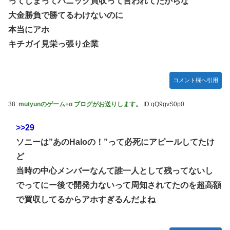
ってしまってパニック買収って言われてたからな
大金勝負で勝てるわけないのに
本当にアホ
キチガイ見栄っ張り企業
コメント欄へ引用
38:
mutyunのゲーム+α ブログがお送りします。
ID:qQ9gvS0p0
>>29
ソニーは”あのHaloの！”って必死にアピールしてたけ
ど
当時の中心メンバーなんて誰一人として残ってないし
でってにー後で開発力ないって周知されてたのを超高額
で買収してるからアホすぎるんだよね