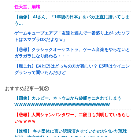
任天堂、崩壊
【画像】 AIさん、『1年後の日本』をバカ正直に描いてしま
う…
ゲームキューブエアプ「友達と遊んで一番盛り上がったソフ
トはスマブラDXだよなｗ」
【悲報】クラシックオーケストラ、ゲーム音楽をやらないと
ガラガラになり終わる・・・
【艦これ】E4とE5はどっちの方が難しい？ E5甲はウイニン
グランって聞いたんだけど
【艦これ】バニ黒潮親潮 他
おすすめ記事一覧②
【艦これ】オオヤマトウサギ 他
【画像】カルビー、ネトウヨから袋叩きにされてしまう
【艦これ】授業中に居眠りふぶき 他
WWWWWWWWWWWWWWWWWWWWWWWW
【画像】令和最新版のあのちゃん、可愛過ぎてワイらにブッ
【悲報】人間シャンパンタワー、二段目も判明しているらし
刺さりまくりw w w w w w
いｗｗｗｗ
【爆笑動画】ママさん「新しい洗濯機買って1発目に回した
【速報】 キチ団体に言い訳講演させていたのがバレた琉球
らコレw」←こwれwはw w w w w w w w w w