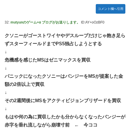
コメント欄へ引用
32:
mutyunのゲーム+α ブログがお送りします。
ID:AY+oOzBF0
クソニーがゴーストワイヤやデスループだけじゃ飽き足ら
ずスターフィールドまでPS5独占しようとする
↓
危機感を感じたMSはゼニマックスを買収
↓
パニックになったクソニーはバンジーをMSが提案した金
額の2倍以上で買収
↓
その2週間後にMSをアクティビジョンブリザードを買収
↓
もはや何の為に買収したかも分からなくなったバンジーが
赤字を垂れ流しながら崩壊寸前 ← 今ココ