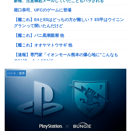
新報、注意喚起メールしていたこともバラされる
岡田斗司夫「人間の本音としてブサイクを見たら不愉快にな
堀口恭司、UFCのゲームに登場
る。この責任をどうとるんだ」
【艦これ】E4とE5はどっちの方が難しい？ E5甲はウイニン
【速報】ルフィの幹部、懲役20年に決定する←コレは妥当
グランって聞いたんだけど
か？？？？？？？
【艦これ】バニ黒潮親潮 他
【NGS】ルーサー緊急、新武器、東方コラボ、EXレベル
【艦これ】オオヤマトウサギ 他
40… 8/5はアップデート盛り沢山！？貴様ら何から始める？
( •᷄ὤ•᷅ )
【速報】専門家「イオンモール熊本の爆心地に”こんなも
の”があったんだけど…」
ヨーロッパが右翼政党の党員から銀行口座を作る権利を剥
奪、そのせいで皮肉すぎる展開に突入しており……
【画像】かつて天下を獲っていたYouTuberの現在ｗｗｗｗ
ハード・業界
【ウマ娘】ケンタ？のシオン
【悲報】映画館の客、ほぼバイオテロレベルのやらかしで観
客が避難する事態にｗｗｗｗ
韓国人「海上自衛隊護衛艦ちょうかいによるトマホーク巡航
ミサイルの実射試験に韓国人が衝撃！」→「着々と進む最新
【警告】社会人「スムージーにキウイ皮ごと入れよ。これ美
鋭の防衛装備‥」
容にいいんだよね〜」→ 結果…
【画像】かつて天下を獲っていたYouTuberの現在ｗｗｗｗ
【悲報】有名漫画家、がんを公表「大腸癌になってしまいま
した。肝臓に転移も見られてステージ4です」
【悲報】コレコレ、月収1億円ｗｗｗそりゃ外出るのにボデ
ィガードつけるわ…
【衝撃】ハンターハンター、とんでもねえ伏線が発掘され