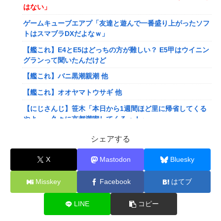
はない」
ゲームキューブエアプ「友達と遊んで一番盛り上がったソフ
トはスマブラDXだよなｗ」
【艦これ】E4とE5はどっちの方が難しい？ E5甲はウイニン
グランって聞いたんだけど
【艦これ】バニ黒潮親潮 他
【艦これ】オオヤマトウサギ 他
【にじさんじ】笹木「本日から1週間ほど里に帰省してくる
やよ～。久々に京都満喫してくるっ！」
【にじさんじ】ののは、初の後輩コラボ！あゆゆとおはなし
シェアする
「なかよくなれるかな？！」【8/7(金)20:00】
X
Mastodon
Bluesky
【VTuber】Google Play初のトーク番組「選抜！推しナイ
ン発表会」発表へ！8名が推しキャラクターの魅力を語り合
Misskey
Facebook
はてブ
う【8/6(木)18:00】
【悲報】人気配信者「はっきり言う、ジャングリア沖縄ほん
LINE
コピー
とーーーーーーーーにおもんない！！！！」→炎上