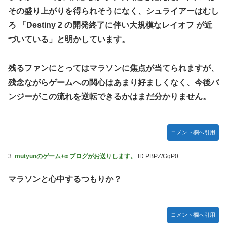
『ほの暮しの庭』Switch2版 21,965本、Switch版 12,458本
その盛り上がりを得られそうになく、シュライアーはむし
韓国人「どうやら五輪サッカー日韓戦でも審判の接待があっ
ろ 「Destiny 2 の開発終了に伴い大規模なレイオフ が近
た模様…」→「メダル剥奪なのでは…？（ﾌﾞﾙﾌﾞﾙ」＝韓国の
づいている」と明かしています。
反応
ハロプロ恵体ランキングTOP10
残るファンにとってはマラソンに焦点が当てられますが、
一ノ瀬美空ちゃん、イワシの三枚おろしに挑戦！！！【乃木
残念ながらゲームへの関心はあまり好ましくなく、今後バ
坂46】
ンジーがこの流れを逆転できるかはまだ分かりません。
新体操で国体1位！ ついに現れた”リアル浅倉南ちゃん”
初めての水着グラビアを独占スクープ！
なんで今日の始球式に限って、瀬戸口心月ちゃんはミニスカ
コメント欄へ引用
じゃなくてダサいズボンなんだよ！
3:
mutyunのゲーム+α ブログがお送りします。
ID:PBPZ/GqP0
【悲報】韓国サッカー 国際試合で審判買収(性接待)をして
た模様
wwwwwwwwwwwwwwwwwwwwwwwwwwwwwwwwww
マラソンと心中するつもりか？
wwwwwwwwwwwwwww
コメント欄へ引用