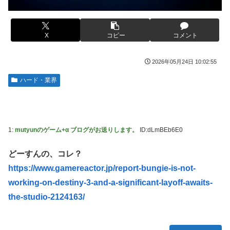
る。クルタ族の虐殺犯人がツェリードニヒだった模様！
【悲報】福岡の電車、完全にやらかす。構内アナウンスでド
下ネタを連発するｗｗｗｗｗ
被災地・熊本、泥酔者の通報が止まらず県警が異例のお願い
【悲報】有名漫画家、がんを公表「大腸癌になってしまいま
X
コピー
コメント
20代「50年ローンでええやろ」←これマジ？？？
した。肝臓に転移も見られてステージ4です」
【画像】「マスク美人さん、また我々を欺く」←海外でも流
【画像】 AI「写真の背景削除？ガンプラの箱追加しといて
2026年05月24日 10:02:55
行りだした結果がこちらw w w w w w w
あげよ????」
ハード・業界
メトロイドプライム4 新品が2999円に…
やる夫のダンジョン運営記183-雑談所ネタ118 懺悔小ネタ
「創刻のファイアホイール」+埋めネタ「ファイアホイール
【画像】日焼け口リの締まったお尻っていいよね！ｗｗｗｗ
TCG・その後」
ｗ
海外「全部日本の真似だったのか…」 日本の普通のテレビ
欧州「日本だけ反則だろ…」 世界の『日本びいき』にヨー
1:
mutyunのゲーム+α ブログがお送りします。
ID:dLmBEb6E0
番組が最新SNSの数十年先を行っていたと話題に
ロッパ全土から不満の声
どーすんの、コレ？
羽田ニアミス搭乗の中国人「補償も見舞いもない」中国ネッ
思い通りに動かない熊本被災者に左派が我慢ならなくなった
ト「いや要らんやろ」
模様、避難所で苦しむ被災者に対して……
https://www.gamereactor.jp/report-bungie-is-not-
【画像】お前らこの超美人容疑者が、整形か否か判定し
大日本帝国陸軍「侵攻できたとして、食糧どうすんだよ」大
working-on-destiny-3-and-a-significant-layoff-awaits-
て！！→画像がこちらw w w w w w w w w w
本営「現地調達」陸軍「え？」
the-studio-2124163/
【爆笑動画】ママさん「新しい洗濯機買って1発目に回した
【NBA】エンビードが新シーズンに向けての好調ぶりを披
らコレw」←こwれwはw w w w w w w w w w
露 なお足の状態の方を心配されてしまう