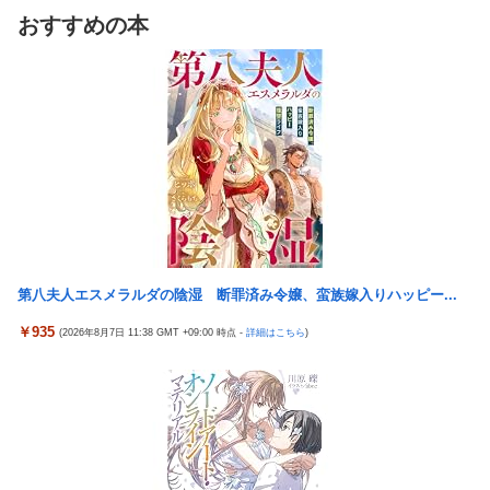
ぎ・・・？
2.65億円公開で再炎上ｗｗｗ
おすすめの本
【悲報】ワイのせいで会社を辞めた新人が「3人」もいた
New!
参政党・神谷代表、高市政権の食料品減税を「天下の愚
New!
ことが発覚ｗｗｗｗｗ
策」と一刀両断
エース級の財務官僚が異例転出へ 官邸幹部「協力的でな
New!
【悲報】 ピカチュウが大量に半額
New!
かったから」
FGOのリリスさん、謎のSKB水着を着るｗｗｗｗｗｗｗｗ
New!
町の弁当屋「申し訳ないが消費税1%になったらその分商品
New!
ｗｗｗｗｗｗｗｗ
代を値上げするわ」
【悲報】「店員」と「定員」を間違えるガチでヤバいや
New!
【泣】年配夫婦が営む中華屋さん、休業を知らせる貼り紙
New!
つ、ネット上に多すぎる ← これ・・・・・・
に応援コメントが続々と
【悲報】ラノベ作家「新作ラブコメ書いたぞ！」冷笑系
New!
中国で新型コロナウイルス拡大「治療薬販売制限指針」の
New!
「いい歳こいてラブコメ書いて恥ずかしくないの？」
せいで薬局で買えず
第八夫人エスメラルダの陰湿 断罪済み令嬢、蛮族嫁入りハッピー...
【画像】ジェフ・ベゾスさん（資産約43兆7700億円）の嫁
New!
規制強化で他国から譲歩を引き出す中国の外交戦略、他国
New!
がコチラｗｗｗｗｗ
￥935
(2026年8月7日 11:38 GMT +09:00 時点 -
詳細はこちら
)
がサプライチェーン変更で対抗した結果……
【画像】 ボディービルダーの横川尚隆さん、最新の姿がヤ
New!
福岡県議会「海外旅行じゃない、海外活動だ！」→視察費
New!
バすぎる
2.65億円公開で再炎上ｗｗｗ
パチンコ配信者さん、ミスでSEEDをパンクさせてしま
New!
【画像】かつて天下を獲っていたYouTuberの現在ｗｗｗ
New!
う…
ｗ
投資家ワイ、スマホポチッとするだけで大金を稼いでしま
New!
【悲報】コレコレ、月収1億円ｗｗｗそりゃ外出るのにボ
New!