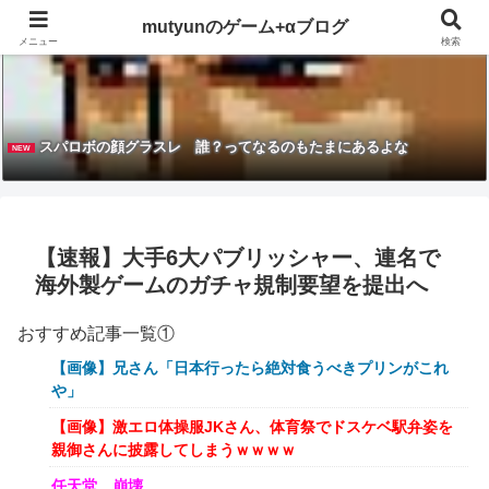
mutyunのゲーム+αブログ
メニュー
検索
スパロボの顔グラスレ 誰？ってなるのもたまにあるよな
NEW
【速報】大手6大パブリッシャー、連名で
海外製ゲームのガチャ規制要望を提出へ
おすすめ記事一覧①
【画像】兄さん「日本行ったら絶対食うべきプリンがこれ
や」
【画像】激エロ体操服JKさん、体育祭でドスケベ駅弁姿を
親御さんに披露してしまうｗｗｗｗ
任天堂、崩壊