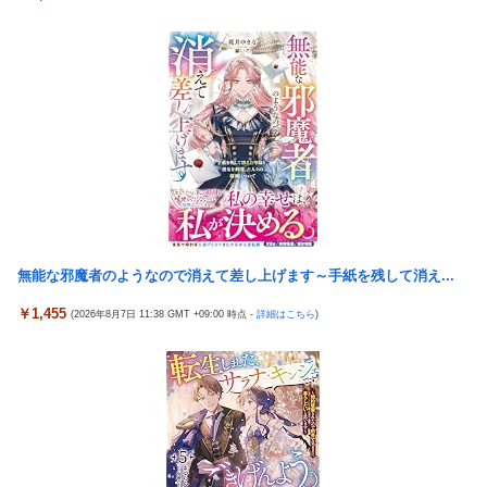
【画像】 『バニーガーデン』のフィギュア、マン肉が見えてしま
う…
う
投資家ワイ、スマホポチッとするだけで大金を稼いでしま
New!
【NBA】エンビードが新シーズンに向けての好調ぶりを披露 な
う
お足の状態の方を心配されてしまう
積水ハウス「地面師に55億円騙し取られた…」ワイ「はえ
New!
海外「さすが日本！」日本の医療従事者の倫理観の高さに海外が
ーかわいそう…会社滅茶苦茶やろなぁ」
超感動
ロッテ毛利海大、vs西武0.92 vsその他7.41
New!
「Sゴーゴージャグラー4KT（北電子）」「Lライザのアトリエ
北原ももがでかい
New!
KD（北電子）」が検定通過
【新台】山佐「スマスロゼーガペインETR」販売告知にて
New!
職場の人妻と不倫をして、ついに、、、
筐体公開来たぞ！次世代ゼーガシステム起動！！！
伊藤裕樹、次戦勝利でタイトルマッチへ
中国人22人がタイの空港で搭乗拒否される、警備員が「つ
無能な邪魔者のようなので消えて差し上げます～手紙を残して消え...
New!
【ウマ娘】バッドイベントの中でもサボり癖だけは許さん
り目」ジェスチャー―香港メディア [8/6]
￥1,455
(2026年8月7日 11:38 GMT +09:00 時点 -
詳細はこちら
)
【スパロボ】インパクトやアルファ外伝くらいのバランス求
【動画】大阪府警のおっさん射殺映像が公開される。当然
New!
む！！ → インパクトも最終的にはコアブースターで雑魚は一
のように無抵抗だったことが発覚
撃で倒せてたけどね
【緊急】世界各地で販売の中国企業Zbtlink製ルーター20
New!
増水した川に取り残されたアライグマ、パドルボードで救助され
機種にバックドア、外部から完全制御のおそれ
て人の脚の下に潜り込む【海外の反応】
韓国KOSPIで徹底的に儲けたい某海外資本、韓国人投資家
New!
に楽観的すぎる未来予測を提示して……