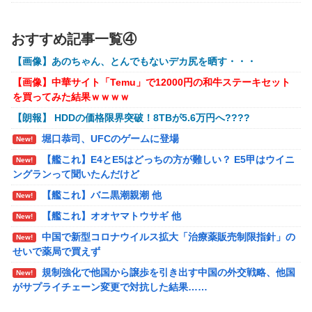
【FF16】 「ファイナルファンタジー16」発売日が
New!
【画像】∧∨の設定みたいな野球部女子マネージャーが発
New!
6/22に決定＆最新PV公開！思ったより発売早い…もう半年
見されるwwwwww
後か！
おすすめ記事一覧④
【アークナイツ】Cutiesシリーズ「アンジェリーナ」「テ
New!
【艦これ】 E3-4のラスダンは航空優勢は取るの？取らない
【画像】あのちゃん、とんでもないデカ尻を晒す・・・
キーラ」デフォルメフィギュア【予約開始】
の？
【画像】中華サイト「Temu」で12000円の和牛ステーキセット
【アズールレーン】グッスマ上海「大鳳：プライベート・
New!
メトロイドプライム4 新品が2999円に…
を買ってみた結果ｗｗｗｗ
クォーターズVer.」フィギュア【原型公開】
百合子「隣に座る貴女」【ミリマス】
【朗報】 HDDの価格限界突破！8TBが5.6万円へ????
【ガンダムSEED】バンプレスト「ラクス・クライン」
New!
「カガリ・ユラ・アスハ」プライズフィギュア【彩色原型公開】
【VTuber】Google Play「選抜！推しナイン発表会」出演
堀口恭司、UFCのゲームに登場
New!
者発表！『にじだけと思ってたけど座長と除夜のケツおるや
【艦これ】E4とE5はどっちの方が難しい？ E5甲はウイニ
New!
【艦これ】E4とE5はどっちの方が難しい？ E5甲はウイニ
New!
んけ』
ングランって聞いたんだけど
ングランって聞いたんだけど
【艦これ】バニ黒潮親潮 他
『ほの暮しの庭』Switch2版 21,965本、Switch版 12,458本
New!
【艦これ】バニ黒潮親潮 他
New!
【艦これ】オオヤマトウサギ 他
New!
【艦これ】オオヤマトウサギ 他
New!
【悲報】アメリカで今も続いてる近親相姦の一族がやばす
New!
中国で新型コロナウイルス拡大「治療薬販売制限指針」の
New!
ぎる
せいで薬局で買えず
【悲報】高市政権「永住許可厳格化するわ」外国人さん
New!
規制強化で他国から譲歩を引き出す中国の外交戦略、他国
New!
「もう日本ええわ…」
がサプライチェーン変更で対抗した結果……
【画像あり】えっ、ワイ氏の「貯金」・・・多す
New!
福岡県議会「海外旅行じゃない、海外活動だ！」→視察費
New!