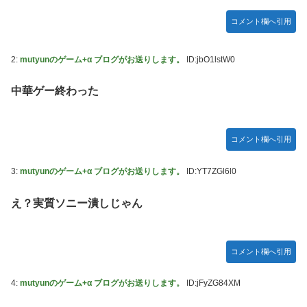
【ホロライブ】アキロゼ、映画をきっかけに「ちいか
New!
わ」にどハマり「今では毎晩1時間くらい見ながら入眠して
「Sゴーゴージャグラー4KT（北電子）」「Lライザのアト
コメント欄へ引用
います」
リエKD（北電子）」が検定通過
【ウマ娘】セイちゃんの攻撃力を見よ！！！
伊藤裕樹、次戦勝利でタイトルマッチへ
2:
mutyunのゲーム+α ブログがお送りします。
ID:jbO1lstW0
New!
【画像】韓国人「日本人の間で『女が破滅的な人生を
New!
中華ゲー終わった
送るのを楽しむ陰湿な趣味』が流行っている」119万バズ
【ワンピース】ゾロ「女だぞ」エネル「見ればわか
New!
る」←ここ好きすぎるｗｗｗｗｗｗｗｗｗｗｗｗｗ
コメント欄へ引用
【艦これ】なんか調べたらE5めちゃくちゃ対地艦使
New!
うやん・・・
3:
mutyunのゲーム+α ブログがお送りします。
ID:YT7ZGl6l0
【名探偵プリキュア】明智が変身できた理由、謎すぎ
New!
え？実質ソニー潰しじゃん
る…
欧州「日本だけ反則だろ…」 世界の『日本びいき』
New!
にヨーロッパ全土から不満の声
コメント欄へ引用
【艦これ】E5-4をウイニングランって言ったやつ誰や
New!
4:
mutyunのゲーム+α ブログがお送りします。
ID:jFyZG84XM
【画像】ハンターハンターの人気キャラ3人、メイド
New!
フィギュアになってしまうｗｗｗ