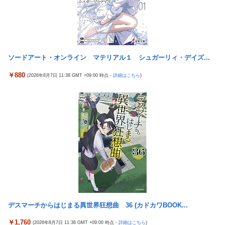
う
ディガードつけるわ…
積水ハウス「地面師に55億円騙し取られた…」ワイ「はえ
New!
【悲報】福岡の電車、完全にやらかす。構内アナウンスで
New!
ーかわいそう…会社滅茶苦茶やろなぁ」
ド下ネタを連発するｗｗｗｗｗ
【ビスティ打法】ガチで疑問なんだけどオカルト信者って
New!
【悲報】有名漫画家、がんを公表「大腸癌になってしまい
New!
台を休ませなかったら爆連したっていう思考にはならないの？
ソードアート・オンライン マテリアル１ シュガーリィ・デイズ...
ました。肝臓に転移も見られてステージ4です」
メトロイドプライム4 新品が2999円に…
New!
￥880
【速報】とある魔術の禁書目録、最新刊でヒロイン戦争決
(2026年8月7日 11:38 GMT +09:00 時点 -
詳細はこちら
)
New!
韓国が独島を不法占拠？…日本の高校新教科書、また強引
New!
着wwwwwwwwwwwww
な主張＝韓国の反応
【画像】 AI「写真の背景削除？ガンプラの箱追加しといて
New!
ドンキのうなぎ食べた14人が食中毒…3歳児から75歳まで被害
あげよ????」
「日本放送協会です」と名乗る男にドアを開けたら地獄…テレビ
【悲報】 ピカチュウが大量に半額
New!
もないのに居座り脅迫してきたNHK集金人を警察に通報して黙ら
海外「全部日本の真似だったのか…」 日本の普通のテレビ
New!
せた←警察官の神対応に感謝しかない
番組が最新SNSの数十年先を行っていたと話題に
参政党・神谷代表、高市政権の食料品減税を「天下の愚策」と一
羽田ニアミス搭乗の中国人「補償も見舞いもない」中国ネ
New!
刀両断
ット「いや要らんやろ」
【画像】 JKさん、日本最大級の”水かけ祭り”フェスでおっ〇ぱ
【画像】お前らこの超美人容疑者が、整形か否か判定し
New!
い丸見え！大量ぶっかけハプニングｗｗｗ
て！！→画像がこちらw w w w w w w w w w
デスマーチからはじまる異世界狂想曲 36 (カドカワBOOK...
海外「新キャラもヤバいｗ」ヤニねこ第6話の海外反応
パチンコ配信者さん、ミスでSEEDをパンクさせてしま
New!
￥1,760
(2026年8月7日 11:38 GMT +09:00 時点 -
詳細はこちら
)