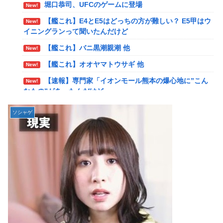
岡田斗司夫「人間の本音としてブサイクを見たら不愉
New!
堀口恭司、UFCのゲームに登場
New!
快になる。この責任をどうとるんだ」
【艦これ】E4とE5はどっちの方が難しい？ E5甲はウ
New!
【速報】ルフィの幹部、懲役20年に決定する←コレは
New!
イニングランって聞いたんだけど
妥当か？？？？？？？
【艦これ】バニ黒潮親潮 他
New!
【NGS】ルーサー緊急、新武器、東方コラボ、EXレ
New!
【艦これ】オオヤマトウサギ 他
ベル40… 8/5はアップデート盛り沢山！？貴様ら何から始め
New!
る？( •᷄ὤ•᷅ )
【速報】専門家「イオンモール熊本の爆心地に”こん
New!
なもの”があったんだけど…」
ヨーロッパが右翼政党の党員から銀行口座を作る権利
New!
を剥奪、そのせいで皮肉すぎる展開に突入しており……
【画像】かつて天下を獲っていたYouTuberの現在ｗ
New!
ソシャゲ
ｗｗｗ
【ウマ娘】ケンタ？のシオン
New!
【悲報】映画館の客、ほぼバイオテロレベルのやらか
韓国人「海上自衛隊護衛艦ちょうかいによるトマホー
New!
New!
しで観客が避難する事態にｗｗｗｗ
ク巡航ミサイルの実射試験に韓国人が衝撃！」→「着々と進
む最新鋭の防衛装備‥」
【警告】社会人「スムージーにキウイ皮ごと入れよ。
New!
これ美容にいいんだよね〜」→ 結果…
【画像】かつて天下を獲っていたYouTuberの現在ｗ
New!
ｗｗｗ
【悲報】有名漫画家、がんを公表「大腸癌になってし
New!
まいました。肝臓に転移も見られてステージ4です」
【悲報】コレコレ、月収1億円ｗｗｗそりゃ外出るの
New!
にボディガードつけるわ…
【衝撃】ハンターハンター、とんでもねえ伏線が発掘
New!