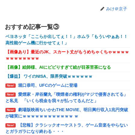
【悲報】高市早苗に逆らった財務官僚、異例の左遷ｗ
New!
みけ＠京子
ｗｗｗｗｗｗｗ
【閲覧注意】元臆女キャバ嬢の首吊り自●配信、拡散
New!
おすすめ記事一覧③
されまくって終わるｗｗｗｗｗｗｗ
ベヨネッタ「ここらか出してぇ！！」ホムラ「もういやぁあ！！
【悲報】女子自転車競技、ブラに綿を詰めまくって空
New!
高性能ゲーム機に行かせてぇ！」
気抵抗を減らすチート技が発覚ｗｗｗ
【画像あり】最近のJK、スカート丈がもうめちゃくちゃｗｗｗｗ
【動画】大阪府警に射殺されたオッサン、めちゃめち
New!
ｗｗｗｗｗｗｗｗ
ゃ苦しそうに死ぬ
【画像】絵師様、AIにビビりすぎて絵が目茶苦茶になる
【悲報】黒人、卑怯すぎて炎上するｗｗｗｗ
New!
【爆益】 ワイのNISA、限界突破ｗｗｗｗｗｗ
【画像】井口裕香(36)、タンクトップがはち切れそう
New!
堀口恭司、UFCのゲームに登場
New!
なくらいデカイｗｗｗｗｗｗｗｗｗｗｗ
愛煙家・岸谷蘭丸「喫煙者の権利がマジで侵害されてる」
New!
【画像】 AI「写真の背景削除？ガンプラの箱追加し
New!
と私見 「いくら税金を我々が払ってるんだと」
といてあげよ????」
劇場版映画ちいかわTHE MOVIE、明日興行収入1兆円突破
New!
【ホロライブ】アキロゼ、映画をきっかけに「ちいか
New!
が確実にｗｗｗｗｗｗｗｗｗｗｗｗ ｗ
わ」にどハマり「今では毎晩1時間くらい見ながら入眠して
【悲報】クラシックオーケストラ、ゲーム音楽をやらない
New!
います」
とガラガラになり終わる・・・