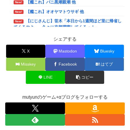
【艦これ】バニ黒潮親潮 他
New!
【艦これ】オオヤマトウサギ 他
New!
【にじさんじ】笹木「本日から1週間ほど里に帰省し
New!
てくるやよ～。久々に京都満喫してくるっ！」
【にじさんじ】ののは、初の後輩コラボ！あゆゆとお
New!
シェアする
はなし「なかよくなれるかな？！」【8/7(金)20:00】
X
Mastodon
Bluesky
【VTuber】Google Play初のトーク番組「選抜！推
New!
しナイン発表会」発表へ！8名が推しキャラクターの魅力を
Misskey
Facebook
はてブ
語り合う【8/6(木)18:00】
【悲報】人気配信者「はっきり言う、ジャングリア沖
New!
LINE
コピー
縄ほんとーーーーーーーーにおもんない！！！！」→炎上
【衝撃】クルタ族虐 殺の犯人、ツェリードニヒで確
New!
定！クロロの演劇のせいで2人も無駄死ににwwww
mutyunのゲーム+αブログをフォローする
【画像】石川佳純さん(31)の体、エッッッッッッッッ
New!
ッッッッッッッッッ！
【速報】熊本イオンモール、爆発の原因は『これ』の
New!
可能性