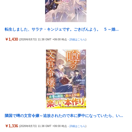
15歳少女に薬と酒飲ませカラオケ店で性的暴行、動画撮
New!
影 54歳無職を再逮捕 動画770本も見つかる
大日本帝国陸軍「侵攻できたとして、食糧どうすんだよ」
New!
大本営「現地調達」陸軍「え？」
転生しました、サラナ・キンジェです。ごきげんよう。 5 ～婚...
【FF16】 「ファイナルファンタジー16」発売日が6/22に
New!
決定＆最新PV公開！思ったより発売早い…もう半年後か！
￥1,430
(2026年8月7日 11:38 GMT +09:00 時点 -
詳細はこちら
)
韓国が独島を不法占拠？…日本の高校新教科書、また強引
New!
な主張＝韓国の反応
ドンキのうなぎ食べた14人が食中毒…3歳児から75歳まで被害
「日本放送協会です」と名乗る男にドアを開けたら地獄…テレビ
もないのに居座り脅迫してきたNHK集金人を警察に通報して黙ら
せた←警察官の神対応に感謝しかない
参政党・神谷代表、高市政権の食料品減税を「天下の愚策」と一
刀両断
【艦これ】 E3-4のラスダンは航空優勢は取るの？取らないの？
隣国で噂の文官令嬢～追放されたので本に夢中になっていたら、い...
【画像】 JKさん、日本最大級の”水かけ祭り”フェスでおっ〇ぱ
い丸見え！大量ぶっかけハプニングｗｗｗ
￥1,336
(2026年8月7日 11:38 GMT +09:00 時点 -
詳細はこちら
)
Switch2版『モンハンワイルズ』の動作環境が判明！