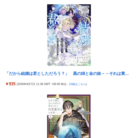
【画像】 『バニーガーデン』のフィギュア、マン肉が見えてしま
う
【NBA】エンビードが新シーズンに向けての好調ぶりを披露 な
お足の状態の方を心配されてしまう
鈴木奈々「垂れてたバストが上がった！」「今が一番バスト大き
い！」下着姿で豊満な美バストを披露
積水ハウス「地面師に55億円騙し取られた…」 ワイ「はえーかわ
いそう…会社滅茶苦茶やろなぁ」
海外「さすが日本！」日本の医療従事者の倫理観の高さに海外が
「だから結婚は君としただろう？」 黒の姉と金の妹－－それは黄...
超感動
￥935
(2026年8月7日 11:38 GMT +09:00 時点 -
詳細はこちら
)
『ほの暮しの庭』パケ版初週売上、Switch2版「21965本」
Switch版「12458本」
伊藤裕樹、次戦勝利でタイトルマッチへ
島倉りか様、モッツァレラチーズを巡ってスーパー店員とバトル
勃発ｗｗｗ
【悲報】上沼恵美子ブチギレ「簡単にそうめん作れ言うけど、そ
うめん作りて地獄なんよ」