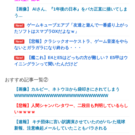
【画像】 AIさん、『1年後の日本』をバカ正直に描いてしま
う…
ゲームキューブエアプ「友達と遊んで一番盛り上がっ
New!
たソフトはスマブラDXだよなｗ」
【悲報】クラシックオーケストラ、ゲーム音楽をやら
New!
ないとガラガラになり終わる・・・
【艦これ】E4とE5はどっちの方が難しい？ E5甲はウ
New!
イニングランって聞いたんだけど
【艦これ】バニ黒潮親潮 他
New!
おすすめ記事一覧②
【艦これ】オオヤマトウサギ 他
New!
【画像】カルビー、ネトウヨから袋叩きにされてしまう
【艦これ】授業中に居眠りふぶき 他
New!
WWWWWWWWWWWWWWWWWWWWWWWW
【画像】令和最新版のあのちゃん、可愛過ぎてワイら
New!
【悲報】人間シャンパンタワー、二段目も判明しているらし
にブッ刺さりまくりw w w w w w
いｗｗｗｗ
【爆笑動画】ママさん「新しい洗濯機買って1発目に
New!
【速報】 キチ団体に言い訳講演させていたのがバレた琉球
回したらコレw」←こwれwはw w w w w w w w w w
新報、注意喚起メールしていたこともバラされる