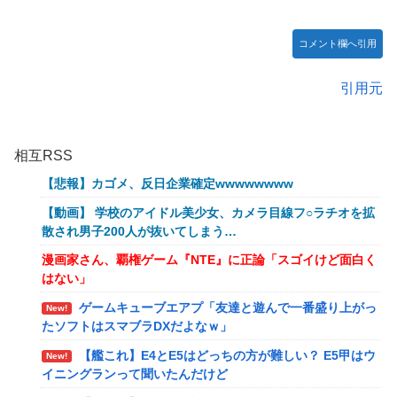
コメント欄へ引用
引用元
相互RSS
【悲報】カゴメ、反日企業確定wwwwwwww
【動画】 学校のアイドル美少女、カメラ目線フ○ラチオを拡
散され男子200人が抜いてしまう…
漫画家さん、覇権ゲーム『NTE』に正論「スゴイけど面白く
はない」
ゲームキューブエアプ「友達と遊んで一番盛り上がっ
New!
たソフトはスマブラDXだよなｗ」
【艦これ】E4とE5はどっちの方が難しい？ E5甲はウ
New!
イニングランって聞いたんだけど