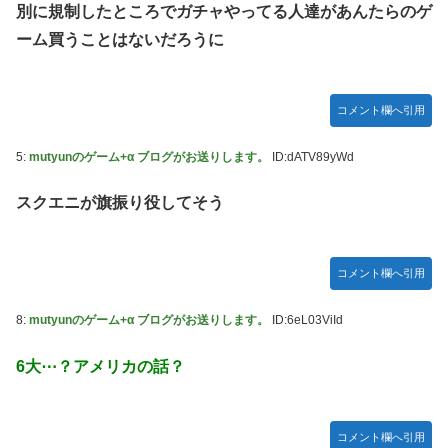
別に規制したところでガチャやってる人達があんたらのゲ
【ウマ娘】セイちゃんの攻撃力を見よ！！！
New!
ーム買うことはないだろうに
【ミリマス】6年後のアイドル達はどんな感じになっ
New!
てるんだろう
【FF16】 「ファイナルファンタジー16」発売日が
コメント欄へ引用
New!
6/22に決定＆最新PV公開！思ったより発売早い…もう半年
後か！
5:
mutyunのゲーム+α ブログがお送りします。
ID:dATV89yWd
【デレマス】 和久井留美「夢を作って、いつか遊ん
New!
スクエニが旗振り役してそう
で」
ドンキのうなぎ食べた14人が食中毒…3歳児から75歳まで被
害
コメント欄へ引用
「日本放送協会です」と名乗る男にドアを開けたら地獄…テ
レビもないのに居座り脅迫してきたNHK集金人を警察に通報
8:
mutyunのゲーム+α ブログがお送りします。
ID:6eL03ViId
して黙らせた←警察官の神対応に感謝しかない
6大⋯？アメリカの話？
参政党・神谷代表、高市政権の食料品減税を「天下の愚策」
と一刀両断
福岡県議会「海外旅行じゃない、海外活動だ！」→視察費
コメント欄へ引用
2.65億円公開で再炎上ｗｗｗ