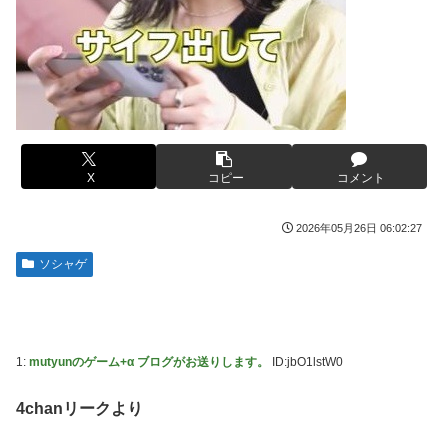
される。クルタ族の虐殺犯人がツェリードニヒだった模様！
【悲報】福岡の電車、完全にやらかす。構内アナウン
New!
スでド下ネタを連発するｗｗｗｗｗ
被災地・熊本、泥酔者の通報が止まらず県警が異例の
New!
お願い
【悲報】有名漫画家、がんを公表「大腸癌になってし
New!
まいました。肝臓に転移も見られてステージ4です」
20代「50年ローンでええやろ」←これマジ？？？
New!
【画像】 AI「写真の背景削除？ガンプラの箱追加し
New!
【画像】「マスク美人さん、また我々を欺く」←海外
New!
といてあげよ????」
でも流行りだした結果がこちらw w w w w w w
やる夫のダンジョン運営記183-雑談所ネタ118 懺悔小
New!
メトロイドプライム4 新品が2999円に…
X
コピー
コメント
New!
ネタ「創刻のファイアホイール」+埋めネタ「ファイアホイ
ールTCG・その後」
【画像】日焼け口リの締まったお尻っていいよね！ｗ
New!
2026年05月26日 06:02:27
ｗｗｗｗ
海外「全部日本の真似だったのか…」 日本の普通の
New!
テレビ番組が最新SNSの数十年先を行っていたと話題に
欧州「日本だけ反則だろ…」 世界の『日本びいき』
ソシャゲ
New!
にヨーロッパ全土から不満の声
羽田ニアミス搭乗の中国人「補償も見舞いもない」中
New!
国ネット「いや要らんやろ」
思い通りに動かない熊本被災者に左派が我慢ならなく
New!
なった模様、避難所で苦しむ被災者に対して……
【画像】お前らこの超美人容疑者が、整形か否か判定
New!
1:
mutyunのゲーム+α ブログがお送りします。
ID:jbO1lstW0
して！！→画像がこちらw w w w w w w w w w
大日本帝国陸軍「侵攻できたとして、食糧どうすんだ
New!
よ」大本営「現地調達」陸軍「え？」
【爆笑動画】ママさん「新しい洗濯機買って1発目に
New!
4chanリークより
回したらコレw」←こwれwはw w w w w w w w w w
【NBA】エンビードが新シーズンに向けての好調ぶりを披
露 なお足の状態の方を心配されてしまう