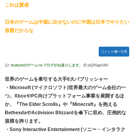
実証実験都市「ウーブン・シティ」が一般の居住希望者の募
これは賛成
集開始 すでにトヨタ関係者が居住
『ほの暮しの庭』Switch2版 21,965本、Switch版 12,458本
日本のゲームは中国に出せないのに中国は日本でやりたい
韓国人「どうやら五輪サッカー日韓戦でも審判の接待があっ
放題だからな
た模様…」→「メダル剥奪なのでは…？（ﾌﾞﾙﾌﾞﾙ」＝韓国の
反応
コメント欄へ引用
ハロプロ恵体ランキングTOP10
一ノ瀬美空ちゃん、イワシの三枚おろしに挑戦！！！【乃木
12:
mutyunのゲーム+α ブログがお送りします。
ID:aQA5gpU60
坂46】
新体操で国体1位！ ついに現れた”リアル浅倉南ちゃん”
世界のゲームを牽引する大手6大パブリッシャー
初めての水着グラビアを独占スクープ！
・Microsoft (マイクロソフト)世界最大のゲーム会社の一
なんで今日の始球式に限って、瀬戸口心月ちゃんはミニスカ
つ。XboxやPC向けプラットフォーム事業を展開するほ
じゃなくてダサいズボンなんだよ！
か、『The Elder Scrolls』や『Minecraft』を抱える
【悲報】韓国サッカー 国際試合で審判買収(性接待)をして
BethesdaやActivision Blizzardを傘下に収め、圧倒的な
た模様
規模を誇ります。
wwwwwwwwwwwwwwwwwwwwwwwwwwwwwwwwww
wwwwwwwwwwwwwww
・Sony Interactive Entertainment (ソニー・インタラク