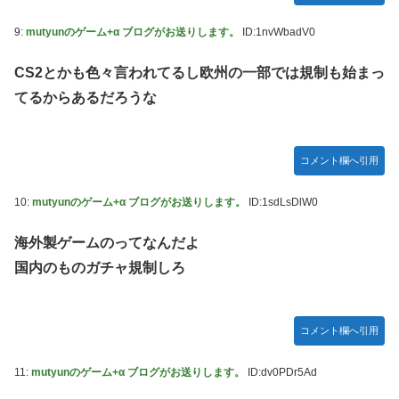
【艦これ】 E3-4のラスダンは航空優勢は取るの？取らない
9:
mutyunのゲーム+α ブログがお送りします。
ID:1nvWbadV0
の？
CS2とかも色々言われてるし欧州の一部では規制も始まっ
【デレマス】 紗南「アイドルに似合うポケモン？」
てるからあるだろうな
Switch2版『モンハンワイルズ』の動作環境が判明！
連合のモルモット部隊の部隊長になりました 第45話
メトロイドプライム4 新品が2999円に…
コメント欄へ引用
【デレマス】 橘ありす「あなたの瞳には」
10:
mutyunのゲーム+α ブログがお送りします。
ID:1sdLsDlW0
『ほの暮しの庭』パケ版初週売上、Switch2版「21965本」
Switch版「12458本」
海外製ゲームのってなんだよ
百合子「隣に座る貴女」【ミリマス】
国内のものガチャ規制しろ
上國料萌衣ちゃん、留学中にマックのバイトに応募するも書
類選考で落とされてしまう
コメント欄へ引用
【VTuber】Google Play「選抜！推しナイン発表会」出演
者発表！『にじだけと思ってたけど座長と除夜のケツおるや
11:
mutyunのゲーム+α ブログがお送りします。
ID:dv0PDr5Ad
んけ』