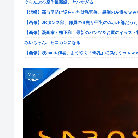
ぐらんぶる原作最新話、ヤバすぎる
【艦これ】E5ヌルイとかいう風説には騙されないぞ スキ
【悲報】高市早苗に逆らった財務官僚、異例の左遷ｗｗｗ
【艦これ】もちもちーの本気 他
【画像】JKダンス部、部員の８割が巨乳のムホホ部だっ
【ウマ娘】水着シュヴァちいいね！
【画像】漫画家・桂正和、最新のパンツ＆お尻のイラスト
韓国人「超巨大台風13号ドルフィンが90度直角カーブで
みいちゃん、セコカンになる
出した直近の台風進路図がこちらです‥」
【画像】咲-saki-作者、ようやく『奇乳』に気付くｗｗｗ
車大手工場にも女性・高齢者…軽作業ラインやスポットワ
【艦これ】そもそも深海ってなんか悪いことしたの
海外「日本なんて行くんじゃなかった…」 日本を知って
【艦これ】けーかいじん 他
ソフト
キャデラックF1、致命的なブレーキ問題の原因が明らか
【艦これ】E5ヌルイとかいう風説には騙されないぞ スキ
【緊急】今の若者に急増している『コレ』依存、めちゃくちゃ深刻な
新台スマスロ『Lやじきた道中記参る』評判＆感想まとめ
アリスソフト「ランス10」ゲーム画面公開キター！ウル
スイカ取りこぼし注意 etc…
【デレマス】 凛「なにこれ、蒼穹のファフナー？」モバP
【画像】影山優佳さん(25)、下着姿であたシコが止まらな
シュート選手が結婚を発表、ネモ選手とウメハラ選手が婚
京大病院、手術ミスで50代女性患者を「植物状態」に 
【ウマ娘】海外の絵師が描いた味付けの濃いウマ娘からし
【画像】前田敦子さん、脚が長すぎるｗｗｗｗｗｗｗ 【Picku
【速報】超かぐや姫さん、とんでもないスピンオフ漫画が