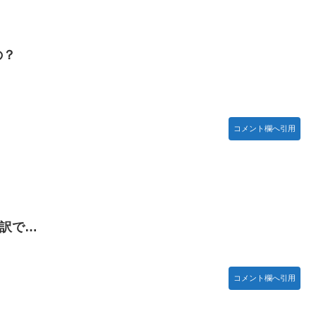
忍RPG・新イベント『バニーとヨミハラクライシス』
の？
ジャー」プラモデル【10日予約開始】
ネタ「創刻のファイアホイール」+埋めネタ「ファイアホイールTCG・
コメント欄へ引用
ョビショに→たまこ爆笑
結ちゃんかと」
い訳で…
ていないので装備できません」←このシステムｗｗｗｗ
露骨すぎる
コメント欄へ引用
すぎて話題にwwwwwww
】【日向坂46】