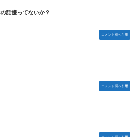
い」→「マッサージ効果は間違いないねｗ」「これが本当のベッドサ
体の話嫌ってないか？
特に役に立たないくせに高給だけ毟り取った結果……
コメント欄へ引用
お胸に押し当てる（画像あり）
がつくwwwwwww
登場！！！【乃木坂46】
コメント欄へ引用
コメント欄へ引用