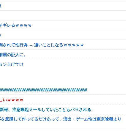
！
チギレるｗｗｗｗ
ｗ
されて性行為 → 凄いことになるｗｗｗｗｗ
姻届の証人に。
ョン上げてけ
うほどおかしいか？？？？？？
いが、僕のノロケ砲をお見舞いする」
WWWWWWWWWWWWWWWWWWWWWW
しいｗｗｗｗ
ない微妙すぎるキャラさん決まる！！
球新報、注意喚起メールしていたこともバラされる
溢れてどんどん浸かっていくのを……
事を意識して作ってるだけあって、演出・ゲーム性は東京喰種より