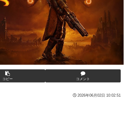
間の出場停止処分に。
高過ぎる件w w w w w w w w w
んとーーーーーーーーにおもんない！！！！」→炎上
っぱりワイらの姫だったw w w w w w w w w w
番組が最新SNSの数十年先を行っていたと話題に
27年WNBAドラフトの適性を宣言 一部コーチによるWNBA男性
衝撃
や職場をパチンコ屋にしちゃおうｗｗｗ
の比較と通期95億円計画を解説
露骨すぎる
いの？
んでもない姿で発見される…怖すぎる…
コピー
コメント
逆襲～】
た？」 第29話
2026年06月02日 10:02:51
レビでも見せといてw」と言うので『Gガンダム』を一気見させた
いが、僕のノロケ砲をお見舞いする」