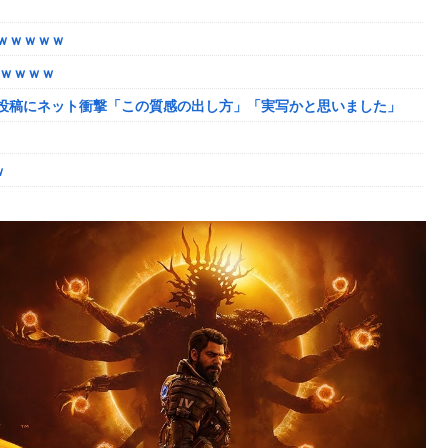
ャンプくらいヌルイのなら考える
ｗｗｗｗｗ
たｗｗｗｗ
投稿にネット衝撃「この質感の出し方」「実写かと思いました」
韓国に向かう予想‥世界各国の最新スパコン気象予測モデルがはじき
ｗ
ーク
しまったディズニー信者、帰国後『本家』に失望する事態に
になるも解決には至っておらずめども立たず
ャンプくらいヌルイのなら考える
模様w w w w w w w w w w
｜通常時はポイント集めで修行、あっぱれチャンスの河童が強い、
ザちゃんは今回も美しい…。前作で助けたシィルもいるぞ！
「資料だから見といてくれ」
い
姻届の証人に。
脳腫瘍摘出手術で腫瘍の無い部位を摘出してしまう
か得られない栄養素はある
p07091615】
連載決定ｗｗｗｗｗｗｗｗｗｗｗｗｗｗｗｗｗｗｗｗｗ