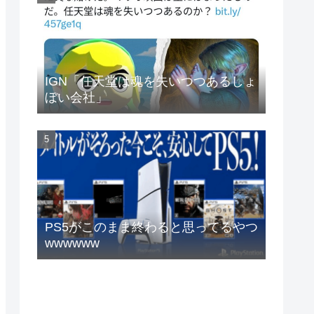
IGN「任天堂は魂を失いつつあるしょ
ぼい会社」
PS5がこのまま終わると思ってるやつ
wwwwww