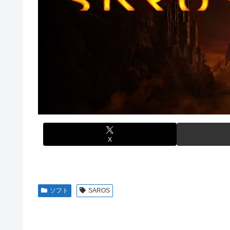
【画像】元モデルのTBS新人アナさん、プリケツ
【動画】ブラジルの女子フットサル選手が極悪すぎて5年
テレビ大好き高齢者の｢テレビ離れ｣が始まった…
【ウマ娘】セイちゃんの攻撃力を見よ！！！
【画像】日本のセクシー過ぎる女性犯罪者一覧が冗談抜きにレベル
【悲報】人気配信者「はっきり言う、ジャングリア沖縄ほ
【画像】俺たちの姫本田望結、久しぶりに画像を投稿した結果→や
海外「全部日本の真似だったのか…」 日本の普通のテレビ
元NBAプレーヤー、エネス・カンター・フリーダムが、20
参加の声明を受け
【グラブル】ドライブバーストが初めて映像化された時の
【朗報】「あの椅子カバー」のカプセルトイ、爆誕。自宅
【名探偵プリキュア】1QのIP売上は15億円 過去3期と
【にじさんじ】Cellmates、NG行動回避ゲーム！フリが
【遊戯王】なんか「ウィッチクラフト」の新規いるけど強
【衝撃動画】トラック事故で車がミンチになった男性、と
X
【ハコヅメ】 第6話 感想 誰よりも早く！【～交番女子の
やる夫「催眠アプリを手に入れたんだけど……これ必要だっ
【画像】日本ってなんでここ埋め立てないの？
ソフト
SAROS
休日に甥っ子をアポなし託児を押し付けてきた兄嫁！「テ
結果……甥っ子が重度の中二病を発症して家で大暴れｗｗ
佐藤二朗、妻とのハグを報告「文〇砲より遥かに威力は弱