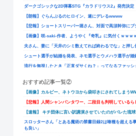
ダークゴシックな2D弾幕STG『カラドリウス2』発売決定
【朗報】ぐらんぶるのヒロイン、遂にデレるwwww
【悲報】ショートスリーパー堀さん、対面で高須幹弥にブ
【画像】咲-saki-作者、ようやく『奇乳』に気付くｗｗｗ
夫さん、妻に「天井のシミ数えてれば終わるでな」と押し倒
シュート選手が結婚を発表、ネモ選手とウメハラ選手が婚
流行を無視したとき「正直ダサくね？」ってなるファッシ
【衝撃】クロちゃん、とち狂ったツイートをする←コレ言
おすすめ記事一覧②
佐藤二朗、妻とのハグを報告「文〇砲より遥かに威力は弱
【画像】カルビー、ネトウヨから袋叩きにされてしまうWW
【画像】こんな感じのクルマで車中泊旅したいよな？？？
【悲報】人間シャンパンタワー、二段目も判明しているら
【朗報】ドラゴンボール史上、最も実力とその人気が伴わ
【速報】 キチ団体に言い訳講演させていたのがバレた琉
路上駐車中のテスラ車を超弩級のゲリラ豪雨が直撃、水が
スロッターさん「とある魔術の禁書目録2は喰種を超える
【艦これ】そもそも深海ってなんか悪いことしたの
も良い」
【艦これ】けーかいじん 他