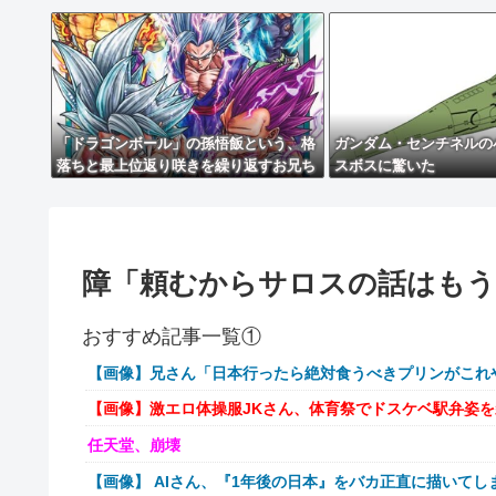
「ドラゴンボール」の孫悟飯という、格
ガンダム・センチネルの
落ちと最上位返り咲きを繰り返すお兄ち
スボスに驚いた
ゃん・・・
障「頼むからサロスの話はもう
おすすめ記事一覧①
【画像】兄さん「日本行ったら絶対食うべきプリンがこれ
【画像】激エロ体操服JKさん、体育祭でドスケベ駅弁姿
任天堂、崩壊
【画像】 AIさん、『1年後の日本』をバカ正直に描いてし