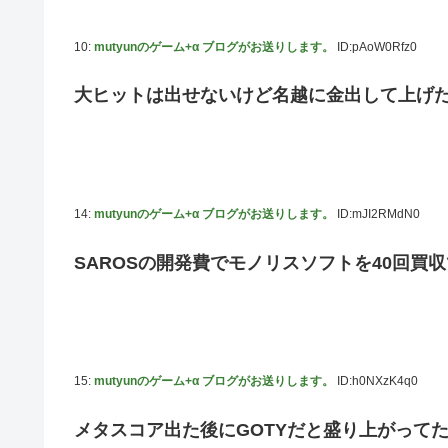
10:
mutyunのゲーム+α ブログがお送りします。
ID:pAoW0Rfz0
大ヒットは出せないけど名越に金出して上げ
14:
mutyunのゲーム+α ブログがお送りします。
ID:mJI2RMdN0
SAROSの開発費でモノリスソフトを40回買
15:
mutyunのゲーム+α ブログがお送りします。
ID:h0NXzK4q0
メタスコア出た後にGOTYだと盛り上がってた