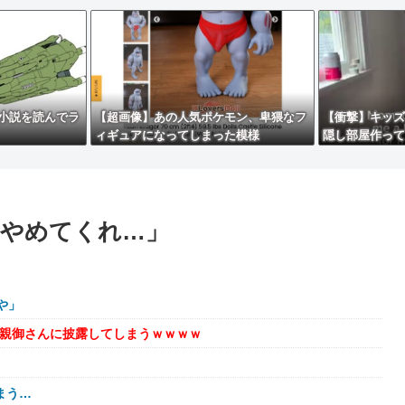
小説を読んでラ
【超画像】あの人気ポケモン、卑猥なフ
【衝撃】キッズ
ィギュアになってしまった模様
隠し部屋作って
果ｗｗｗｗ
やめてくれ…」
や」
を親御さんに披露してしまうｗｗｗｗ
まう…