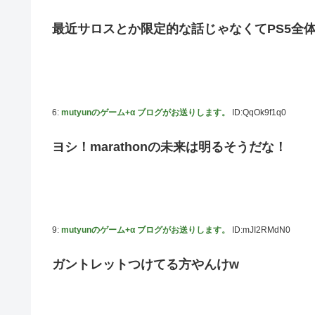
韓国人「“韓国サッカー”性接待の試合結果をご覧くださ
最近サロスとか限定的な話じゃなくてPS5全
ッカーだ」
国連が事実上の機能停止に陥りつつあると関係者が告白、
メタルバンドが日本から死滅した理由ってなに？
【悲報】吉岡里帆さん、アドリブで相手役俳優の手を取り
6:
mutyunのゲーム+α ブログがお送りします。
ID:QqOk9f1q0
【画像10枚】佐倉綾音さん(32)、自分のシコポイントに気
ヨシ！marathonの未来は明るそうだな！
マジか！次週のバナナムーンゲストは5期生からこの3人が
9:
mutyunのゲーム+α ブログがお送りします。
ID:mJI2RMdN0
ガントレットつけてる方やんけw