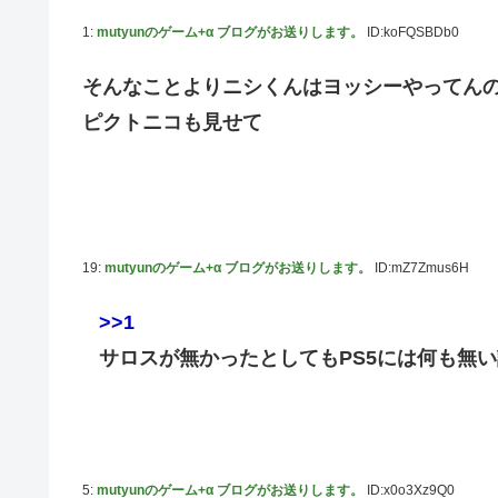
【画像】こんな感じのクルマで車中泊旅したいよな？？？
1:
mutyunのゲーム+α ブログがお送りします。
ID:koFQSBDb0
「フリルもリボンもたくさんがいいのよね、ふふっ♪」対魔
そんなことよりニシくんはヨッシーやってん
【デレマス】 810プロエアコン騒動【ぷちかれシリーズ】
ピクトニコも見せて
【パシフィック・リム】 MODEROID「ジプシー・デン
やる夫のダンジョン運営記183-雑談所ネタ118 懺悔小
その後」
【にじさんじ】七瀬、動物園でアシカに水をかけられビシ
19:
mutyunのゲーム+α ブログがお送りします。
ID:mZ7Zmus6H
【デレマス】 和久井留美「夢を作って、いつか遊んで」
【画像】ファーストサマーウイカ、激変した姿に「本田望
>>1
【悲報】ポケポケ、1年で1600万人が引退・・・
サロスが無かったとしてもPS5には何も無
ゲーム「すごい武器を手に入れましたが必要レベルに達し
【にじさんじ】Cellmates、NG行動回避ゲーム！フリが
【動画】マーベルの新作格ゲー、歴代格ゲーのパロディが多
5:
mutyunのゲーム+α ブログがお送りします。
ID:x0o3Xz9Q0
藤嶌果歩1st写真集の感想まとめ。おおむね好評【かほりん