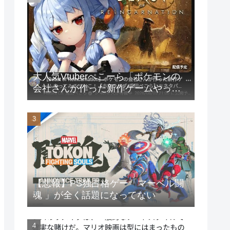
大人気Vtuberぺこーら「ポケモンの
会社さんが作った新作ゲームやって
みる！」
【悲報】PS独占格ゲー「マーベル闘
魂 」が全く話題になってない