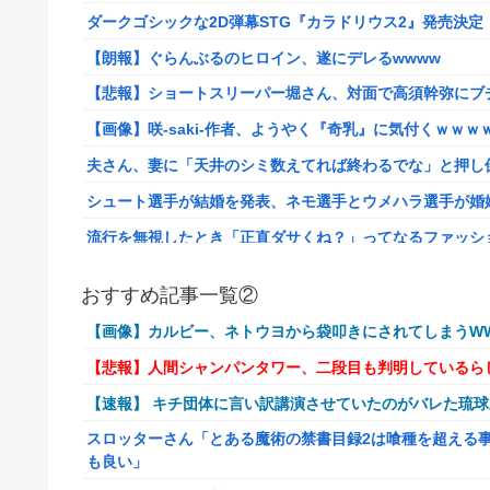
ダークゴシックな2D弾幕STG『カラドリウス2』発売決定
【朗報】ぐらんぶるのヒロイン、遂にデレるwwww
【悲報】ショートスリーパー堀さん、対面で高須幹弥にブ
【画像】咲-saki-作者、ようやく『奇乳』に気付くｗｗｗ
夫さん、妻に「天井のシミ数えてれば終わるでな」と押し倒
シュート選手が結婚を発表、ネモ選手とウメハラ選手が婚
流行を無視したとき「正直ダサくね？」ってなるファッシ
【衝撃】クロちゃん、とち狂ったツイートをする←コレ言
おすすめ記事一覧②
佐藤二朗、妻とのハグを報告「文〇砲より遥かに威力は弱
【画像】カルビー、ネトウヨから袋叩きにされてしまうWW
【画像】こんな感じのクルマで車中泊旅したいよな？？？
【悲報】人間シャンパンタワー、二段目も判明しているら
【朗報】ドラゴンボール史上、最も実力とその人気が伴わ
【速報】 キチ団体に言い訳講演させていたのがバレた琉
路上駐車中のテスラ車を超弩級のゲリラ豪雨が直撃、水が
スロッターさん「とある魔術の禁書目録2は喰種を超える
【艦これ】そもそも深海ってなんか悪いことしたの
も良い」
【艦これ】けーかいじん 他