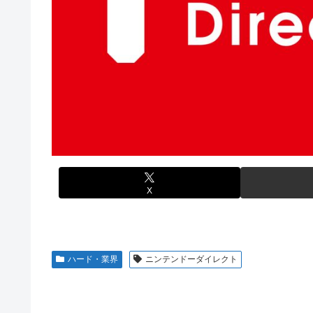
【画像】元モデルのTBS新人アナさん、プリケツ
【動画】ブラジルの女子フットサル選手が極悪すぎて5年
テレビ大好き高齢者の｢テレビ離れ｣が始まった…
【ウマ娘】セイちゃんの攻撃力を見よ！！！
【画像】日本のセクシー過ぎる女性犯罪者一覧が冗談抜きにレベル
【悲報】人気配信者「はっきり言う、ジャングリア沖縄ほ
【画像】俺たちの姫本田望結、久しぶりに画像を投稿した結果→や
海外「全部日本の真似だったのか…」 日本の普通のテレビ
元NBAプレーヤー、エネス・カンター・フリーダムが、20
参加の声明を受け
【グラブル】ドライブバーストが初めて映像化された時の
【朗報】「あの椅子カバー」のカプセルトイ、爆誕。自宅
【名探偵プリキュア】1QのIP売上は15億円 過去3期と
【にじさんじ】Cellmates、NG行動回避ゲーム！フリが
【遊戯王】なんか「ウィッチクラフト」の新規いるけど強
【衝撃動画】トラック事故で車がミンチになった男性、と
X
【ハコヅメ】 第6話 感想 誰よりも早く！【～交番女子の
やる夫「催眠アプリを手に入れたんだけど……これ必要だっ
【画像】日本ってなんでここ埋め立てないの？
ハード・業界
ニンテンドーダイレクト
休日に甥っ子をアポなし託児を押し付けてきた兄嫁！「テ
結果……甥っ子が重度の中二病を発症して家で大暴れｗｗ
佐藤二朗、妻とのハグを報告「文〇砲より遥かに威力は弱