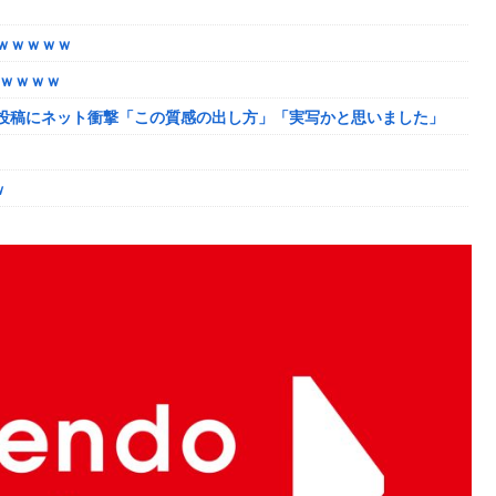
ャンプくらいヌルイのなら考える
ｗｗｗｗｗ
たｗｗｗｗ
投稿にネット衝撃「この質感の出し方」「実写かと思いました」
韓国に向かう予想‥世界各国の最新スパコン気象予測モデルがはじき
ｗ
ーク
しまったディズニー信者、帰国後『本家』に失望する事態に
になるも解決には至っておらずめども立たず
ャンプくらいヌルイのなら考える
模様w w w w w w w w w w
｜通常時はポイント集めで修行、あっぱれチャンスの河童が強い、
ザちゃんは今回も美しい…。前作で助けたシィルもいるぞ！
「資料だから見といてくれ」
い
姻届の証人に。
脳腫瘍摘出手術で腫瘍の無い部位を摘出してしまう
か得られない栄養素はある
p07091615】
連載決定ｗｗｗｗｗｗｗｗｗｗｗｗｗｗｗｗｗｗｗｗｗ