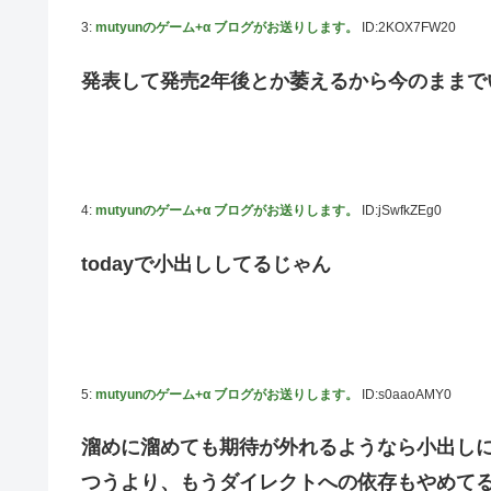
3:
mutyunのゲーム+α ブログがお送りします。
ID:2KOX7FW20
韓国人「“韓国サッカー”性接待の試合結果をご覧くださ
ッカーだ」
発表して発売2年後とか萎えるから今のままで
国連が事実上の機能停止に陥りつつあると関係者が告白、
メタルバンドが日本から死滅した理由ってなに？
【悲報】吉岡里帆さん、アドリブで相手役俳優の手を取り
【画像10枚】佐倉綾音さん(32)、自分のシコポイントに気
4:
mutyunのゲーム+α ブログがお送りします。
ID:jSwfkZEg0
マジか！次週のバナナムーンゲストは5期生からこの3人が
todayで小出ししてるじゃん
5:
mutyunのゲーム+α ブログがお送りします。
ID:s0aaoAMY0
溜めに溜めても期待が外れるようなら小出し
つうより、もうダイレクトへの依存もやめて