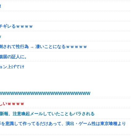
！
チギレるｗｗｗｗ
ｗ
されて性行為 → 凄いことになるｗｗｗｗｗ
姻届の証人に。
ョン上げてけ
うほどおかしいか？？？？？？
いが、僕のノロケ砲をお見舞いする」
WWWWWWWWWWWWWWWWWWWWWW
しいｗｗｗｗ
ない微妙すぎるキャラさん決まる！！
球新報、注意喚起メールしていたこともバラされる
溢れてどんどん浸かっていくのを……
事を意識して作ってるだけあって、演出・ゲーム性は東京喰種より