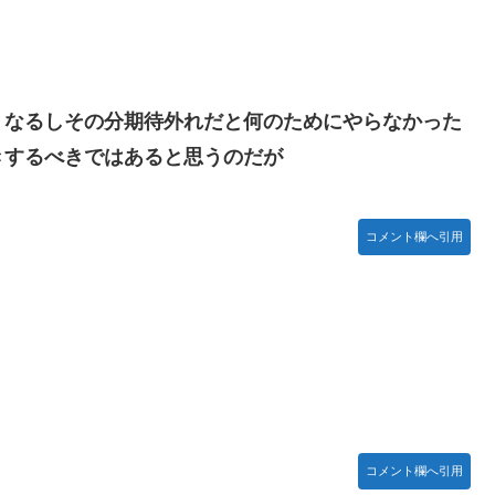
忍RPG・新イベント『バニーとヨミハラクライシス』
くなるしその分期待外れだと何のためにやらなかった
ジャー」プラモデル【10日予約開始】
きするべきではあると思うのだが
ネタ「創刻のファイアホイール」+埋めネタ「ファイアホイールTCG・
ョビショに→たまこ爆笑
コメント欄へ引用
結ちゃんかと」
ていないので装備できません」←このシステムｗｗｗｗ
露骨すぎる
すぎて話題にwwwwwww
コメント欄へ引用
】【日向坂46】