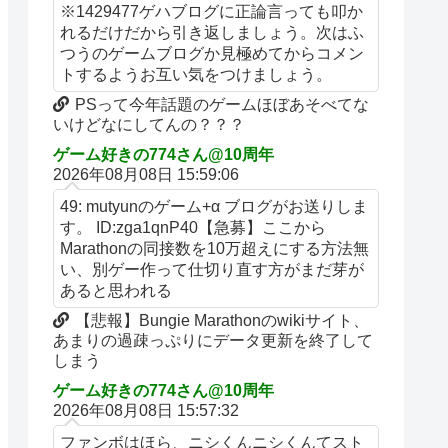
※1429477ゲハブログに正論言っても叩か
れるだけだから引き返しましょう。次はふ
つうのゲームブログか見極めてからコメン
トするようお互い気をつけましょう。
PSって今年話題のゲームほぼあそべてな
いけどなにしてんの？？？
ゲーム好きの774さん@10周年
2026年08月08日 15:59:06
49: mutyunのゲーム+α ブログがお送りしま
す。 ID:zga1qnP40【急募】ここから
Marathonの同接数を10万超えにする方法無
い、別ゲー作って仕切り直す方がまだ芽が
あると思われる
【悲報】Bungie Marathonのwikiサイト、
あまりの過疎っぷりにデータ更新を終了して
しまう
ゲーム好きの774さん@10周年
2026年08月08日 15:57:32
ファンボはほら、ニシくんニシくんてスト