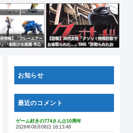
荷情報】「フレームアー
【悲報】30代女性「クソッ！特殊詐欺で
ク」「創彩少女庭園 早乙
お金取られた…」SNS「詐欺られたお
高校・競泳水着】」プラ
金、取り戻せます」女性「これだ！」→
売日決定】
結果ｗｗｗｗ
お知らせ
最近のコメント
ゲーム好きの774さん@10周年
2026年08月08日 16:13:48