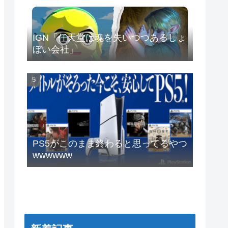
IGN「任天堂は魂を失いつつあるしょ
ぼい会社」
PS5がこのまま終わると思ってるやつ
wwwwww