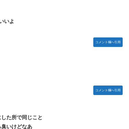
い」→「マッサージ効果は間違いないねｗ」「これが本当のベッドサ
いいよ
特に役に立たないくせに高給だけ毟り取った結果……
コメント欄へ引用
お胸に押し当てる（画像あり）
がつくwwwwwww
登場！！！【乃木坂46】
コメント欄へ引用
にした所で同じこと
る臭いけどなあ