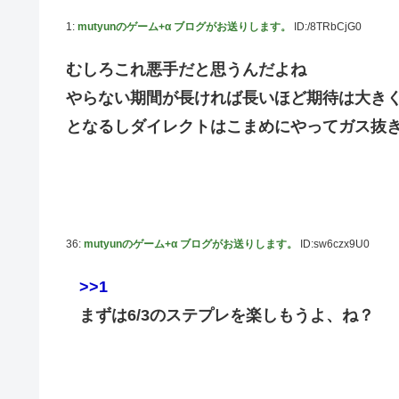
【画像】こんな感じのクルマで車中泊旅したいよな？？？
1:
mutyunのゲーム+α ブログがお送りします。
ID:/8TRbCjG0
「フリルもリボンもたくさんがいいのよね、ふふっ♪」対魔
むしろこれ悪手だと思うんだよね
【デレマス】 810プロエアコン騒動【ぷちかれシリーズ】
やらない期間が長ければ長いほど期待は大き
【パシフィック・リム】 MODEROID「ジプシー・デン
となるしダイレクトはこまめにやってガス抜
やる夫のダンジョン運営記183-雑談所ネタ118 懺悔小
その後」
【にじさんじ】七瀬、動物園でアシカに水をかけられビシ
【デレマス】 和久井留美「夢を作って、いつか遊んで」
36:
mutyunのゲーム+α ブログがお送りします。
ID:sw6czx9U0
【画像】ファーストサマーウイカ、激変した姿に「本田望
【悲報】ポケポケ、1年で1600万人が引退・・・
>>1
ゲーム「すごい武器を手に入れましたが必要レベルに達し
まずは6/3のステプレを楽しもうよ、ね？
【にじさんじ】Cellmates、NG行動回避ゲーム！フリが
【動画】マーベルの新作格ゲー、歴代格ゲーのパロディが多
藤嶌果歩1st写真集の感想まとめ。おおむね好評【かほりん