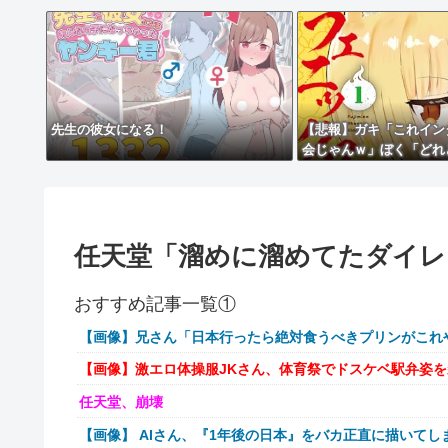
先生の彼女になる！
【悲報】ガキ「これイン
会じゃんｗ」ぼく「どれ
「ニコニコ！らきすた！
「はぁ…」
任天堂「溜めに溜めてたダイレ
おすすめ記事一覧①
【画像】兄さん「日本行ったら絶対食うべきプリンがこれ
【画像】激エロ体操服JKさん、体育祭でドスケベ駅弁姿
任天堂、崩壊
【画像】 AIさん、『1年後の日本』をバカ正直に描いてし