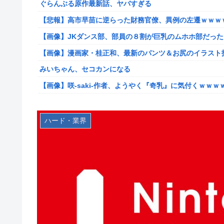
ぐらんぶる原作最新話、ヤバすぎる
【艦これ】E5ヌルイとかいう風説には騙されないぞ スキ
【悲報】高市早苗に逆らった財務官僚、異例の左遷ｗｗｗ
【艦これ】もちもちーの本気 他
【画像】JKダンス部、部員の８割が巨乳のムホホ部だっ
【ウマ娘】水着シュヴァちいいね！
【画像】漫画家・桂正和、最新のパンツ＆お尻のイラスト
韓国人「超巨大台風13号ドルフィンが90度直角カーブで
みいちゃん、セコカンになる
出した直近の台風進路図がこちらです‥」
【画像】咲-saki-作者、ようやく『奇乳』に気付くｗｗｗ
車大手工場にも女性・高齢者…軽作業ラインやスポットワ
【艦これ】そもそも深海ってなんか悪いことしたの
海外「日本なんて行くんじゃなかった…」 日本を知って
【艦これ】けーかいじん 他
ハード・業界
キャデラックF1、致命的なブレーキ問題の原因が明らか
【艦これ】E5ヌルイとかいう風説には騙されないぞ スキ
【緊急】今の若者に急増している『コレ』依存、めちゃくちゃ深刻な
新台スマスロ『Lやじきた道中記参る』評判＆感想まとめ
アリスソフト「ランス10」ゲーム画面公開キター！ウル
スイカ取りこぼし注意 etc…
【デレマス】 凛「なにこれ、蒼穹のファフナー？」モバP
【画像】影山優佳さん(25)、下着姿であたシコが止まらな
シュート選手が結婚を発表、ネモ選手とウメハラ選手が婚
京大病院、手術ミスで50代女性患者を「植物状態」に 
【ウマ娘】海外の絵師が描いた味付けの濃いウマ娘からし
【画像】前田敦子さん、脚が長すぎるｗｗｗｗｗｗｗ 【Picku
【速報】超かぐや姫さん、とんでもないスピンオフ漫画が