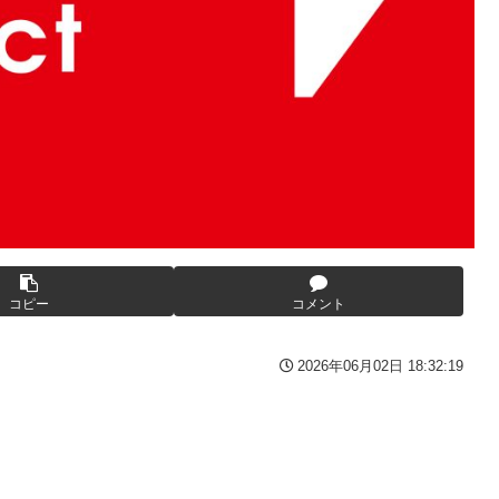
間の出場停止処分に。
高過ぎる件w w w w w w w w w
んとーーーーーーーーにおもんない！！！！」→炎上
っぱりワイらの姫だったw w w w w w w w w w
番組が最新SNSの数十年先を行っていたと話題に
27年WNBAドラフトの適性を宣言 一部コーチによるWNBA男性
衝撃
や職場をパチンコ屋にしちゃおうｗｗｗ
の比較と通期95億円計画を解説
露骨すぎる
いの？
んでもない姿で発見される…怖すぎる…
コピー
コメント
逆襲～】
た？」 第29話
2026年06月02日 18:32:19
レビでも見せといてw」と言うので『Gガンダム』を一気見させた
いが、僕のノロケ砲をお見舞いする」