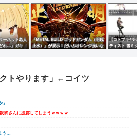
ターネット老人
「METAL BUILD ゴッドガンダム（明鏡
【コトブキヤ出
どれ…」ガキ
止水）」が展示！だいぶオレンジ強いな
ティスト 雪ミ
ボカロ！」ぼく
女 瑠衣【桃桜
モデルほか【発
クトやります」←コイツ
や」
を親御さんに披露してしまうｗｗｗｗ
まう…