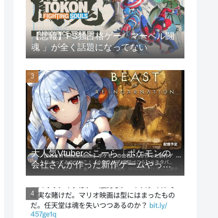
【悲報】PS独占格ゲー「マーベル闘
魂 」が全く話題になってない
大人気Vtuberぺこーら「ポケモンの
会社さんが作った新作ゲームやって
みる！」