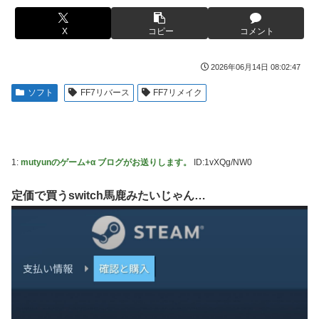
捨て身の反撃すぎる
【画像】旅人女子「夜景を撮りたかっただけなのに、故郷の
村が燃やされたみたいになった」←26万ｲｲﾈｗｗｗｗ
【ToLOVEる】ユニクリ「籾岡里紗 ダークネスver.」フィギ
X
コピー
コメント
ュア【再販予約開始】
メディア「Switch2、499ドルでも安い800ドル超えるか
も。PS5は直近での値上げ可能性低い」
【悲報】女「丸亀製麺美味しかったね」俺「また来ようよ」
2026年06月14日 08:02:47
店員「お会計2380円になりまーす」→その後『こう』なっ
【動画】半ケツ祭り、限界突破ｗｗｗｗｗｗｗｗｗｗｗｗｗ
ソフト
FF7リバース
FF7リメイク
たんだが俺悪くないよな？？？？？？？？
【動画】R2-D2の絶叫からしか得られない栄養があるｗｗｗ
【驚愕】ユーチューバー「撮影で使うから、この高級時計も
ｗ
車もぜ～んぶ経費でタダ！ｗ」←まさかコレ本気にしてる奴
【超愕】皮膚科の薬すごすぎワロタｗｗｗｗｗｗｗｗwｗ
なんておらんよな？よな？w w w w w w w w w w w
1:
mutyunのゲーム+α ブログがお送りします。
ID:1vXQg/NW0
ウクライナの次は日本とかいうやついるけどどういう理屈な
【衝撃画像】ババアがジジイにチェーンソー！？←一体何が
の？
あったんやコレw w w w w w w w w
定価で買うswitch馬鹿みたいじゃん…
【悲報】熊本は猛暑と断水…その頃、茂木外相は中南米でニ
【悲報】ジャンプ、ついに98万部…全盛期653万部からここ
ッコリ動画公開
まで落ちる
海外「世界で日本を死守するぞ！」 日本の消防署を訪れた
高市首相の衣装にケチを付けた元宝塚女優、速攻で過去の黒
ちびっ子集団が世界をメロメロに
歴史画像を発掘されてしまった結果……
日産が社運をかけて発売するSUVｗｗｗｗｗｗｗ
【スト6】待望の全体バランス調整、バトル変更リスト
2026.08.03が公開
【NBA】サンズのディロン・ブルックスが、チームと3年
73milで契約延長合意