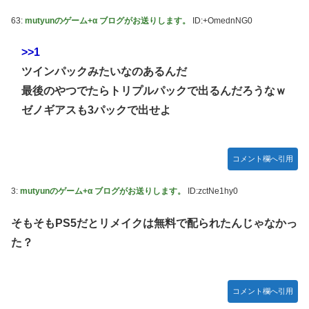
ちらｗｗｗｗｗｗ
63:
mutyunのゲーム+α ブログがお送りします。
ID:+OmednNG0
【艦これ】E3-3はスク水パーティでOk？
【祝砲】大人気ウマ娘声優、一般男性と結婚するｗｗｗｗｗ
>>1
ｗｗ
ツインパックみたいなのあるんだ
超能力が使えるようになったので限界まで極める事にした
最後のやつでたらトリプルパックで出るんだろうなｗ
件 その８
ゼノギアスも3パックで出せよ
【艦これ】これがラ級ちゃんの水着modeか・・・！
【仮面ライダーゼッツ】玖門宗馬にときめいてる女性ファン
が増えているらしい
コメント欄へ引用
【遊戯王】「ドミナス・スパーク」ってそんなに強えのか？
3:
mutyunのゲーム+α ブログがお送りします。
ID:zctNe1hy0
【朗報】FFジジイ「FF7は衝撃的じゃった…」←これガチ本
当らしいｗｗｗ
そもそもPS5だとリメイクは無料で配られたんじゃなかっ
【エヴァンゲリオン】 セガ「アヤナミレイ（仮称）‐プラグ
た？
スーツVer.」プライズフィギュア【彩色原型公開】
あなたは衛宮士郎の代わりに五次に挑むようです 第411話
コメント欄へ引用
【FF16】 「ファイナルファンタジー16」発売日が6/22に決