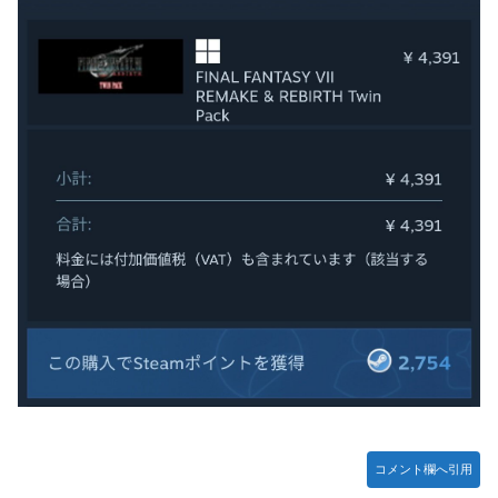
【速報】日本一ソフトウェア「定価9000円のゲームです。
買って下さい。」→結果・・・
エクスアリーナ松戸がディスクアップ2を撤去したらしくデ
ィスクアッパーさん達から落胆の声
【訃報】人気Vtuberの犬、19歳で死去
結局おまえらが求める『RPGの理想の主人公』って一体どう
とんでもない「積みプラ」がテレビで放送されてしまう
いうのなん？
【正論】X民「真の弱者男性は恋愛ゲームとかアニメ見てな
い。本当の闇を見せるね」←170000バズwwwwwww
【シンデレラガールズ】 百鬼夜行をテーマとしたPOP UP
SHOPが東京・大阪にて開催
【デレマス×仮面ライダー】 仮面ライダーバロンＰ第１話
「始まりの巫女」
メディア「Switch2、499ドルでも安い800ドル超えるか
も。PS5は直近での値上げ可能性低い」
【艦これ】E3-4クリアの流れ来てるな
【悲報】ハンターハンター連載再開の様子、全くないｗｗｗ
ｗｗｗｗｗｗｗｗｗｗ
コメント欄へ引用
【画像】吉岡里帆さん、モリマン具合がよくわかる証拠がこ