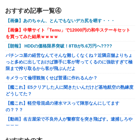
【画像】約40年前の女子高生さん、今でもイケるｗｗｗｗｗｗ
声優のデビュー前の画像が発掘されると良い気がしない奴
おすすめ記事一覧④
【勇者王ガオガイガー】PLAMATEA「獅子王凱」プラモデル
【ラブライブ！】
【明日予約開始】
【画像】あのちゃん、とんでもないデカ尻を晒す・・・
結局おまえらが求める『RPGの理想の主人公』って一体どう
【ToLOVEる】ユニクリ「籾岡里紗 ダークネスver.」フィギュア
いうのなん？
【画像】中華サイト「Temu」で12000円の和牛ステーキセット
【再販予約開始】
を買ってみた結果ｗｗｗｗ
任天堂が「gamescom 2026」のラインナップを発表！
【トミカ】新シリーズ「トミカ クロスレスキュー」 始動
【朗報】 HDDの価格限界突破！8TBが5.6万円へ????
キメラって倫理観無くせば普通に作れるんか？
パチンコ屋の経営なんてそんな難しくなくね？近隣店舗よりちょ
【艦これ】E5クリアした人に聞きたいんだけど基地航空の熟練度
っと多めに出しておけば勝手に客が寄ってくるのに強欲すぎて極
どうしてた？
限まで搾り取るから客が飛ぶんだよ
【艦これ】軽空母混成の潜水マスって陣形なんにしてます
キメラって倫理観無くせば普通に作れるんか？
の？？？
【艦これ】E5クリアした人に聞きたいんだけど基地航空の熟練度
【動画】名古屋栄で不良外人が警察官を突き飛ばす。逮捕しろや
どうしてた？
ｗｗｗ
【艦これ】軽空母混成の潜水マスって陣形なんにしてます
【勇者王ガオガイガー】PLAMATEA「獅子王凱」プラモデル
の？？？
【明日予約開始】
【動画】名古屋栄で不良外人が警察官を突き飛ばす。逮捕しろや
無理やり家族旅行に付いてきて露天風呂でも大声で嫌味を言う
ｗｗｗ
姑。爆発寸前の私が他の客の前で「一世一代の勇気」を振り絞り
【勇者王ガオガイガー】PLAMATEA「獅子王凱」プラモデル
決行した前代未聞の返り討ちがこちら←身体を張った捨て身の反