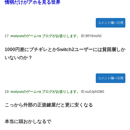
情弱だけがアホを見る世界
コメント欄へ引用
17:
mutyunのゲーム+α ブログがお送りします。
ID:9fiY6m/A0
1000円差にブチギレとかSwitch2ユーザーには貧困層しか
いないのか？
コメント欄へ引用
19:
mutyunのゲーム+α ブログがお送りします。
ID:ou0JphDB0
こっから外部の正規鍵屋だと更に安くなる
本当に頭おかしなるで