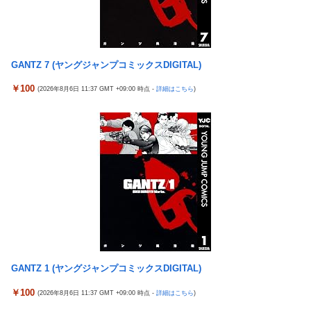
水戸かな 人妻・主婦 不倫した【妻・かな】とその【相手・美
高市政権「減税します」→財源「これから考えます」
咲】にチ×ポを捻じ込んで子宮で理解らせてやった。
【悲報】熊本は猛暑と断水…その頃、茂木外相は中南米でニッコ
「コンビニ、馬鹿にすんなよ」→あのオーナー夫婦、不起訴ｗｗ
リ動画公開
ｗｗｗｗｗｗｗ
GANTZ 7 (ヤングジャンプコミックスDIGITAL)
【エ□漫画】 学校で一番人気で憧れの清楚美人先輩JKに何故か突
【悲報】ジャンプ、ついに98万部…全盛期653万部からここまで
然エ□動画撮影の竿役を頼まれて…！？
￥100
落ちる
(2026年8月6日 11:37 GMT +09:00 時点 -
詳細はこちら
)
メディア「Switch2、499ドルでも安い800ドル超えるかも。PS5
高市政権「減税します」→財源「これから考えます」
は直近での値上げ可能性低い」
【速報】日本一ソフトウェア「定価9000円のゲームです。買って
エクスアリーナ松戸がディスクアップ2を撤去したらしくディス
下さい。」→結果・・・
クアッパーさん達から落胆の声
【訃報】人気Vtuberの犬、19歳で死去
セクシー女優「熊本に300万円寄付します」 アンチ「汚い金あり
とんでもない「積みプラ」がテレビで放送されてしまう
がとう♥」
【正論】X民「真の弱者男性は恋愛ゲームとかアニメ見てない。
【実戦報告】eSAOアリシゼーションの評判まとめ！新台稼働
本当の闇を見せるね」←170000バズwwwwwww
No.1！出率98％、平均19回転とフェアに楽しめる数値が出てい
る模様！
【速報】ジャンポケ斎藤、求刑7年で逝く。実刑確実か
【重要】戦国乙女のママ枠をハッキリさせよう。イエヤスちゃん
【シンデレラガールズ】 百鬼夜行をテーマとしたPOP UP SHOP
GANTZ 1 (ヤングジャンプコミックスDIGITAL)
やヒデヨシちゃんはママなのか。ノブ様はママではないのかを
が東京・大阪にて開催
￥100
【日向坂46】 下着姿のかほりん、大丈夫かこれ…
(2026年8月6日 11:37 GMT +09:00 時点 -
詳細はこちら
)
【エ□漫画】 学校で一番人気で憧れの清楚美人先輩JKに何故か突