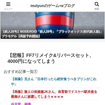
mutyunのゲーム+αブログ
メニュー
検索
【鉄人28号】MODEROID「鉄人28号」「ブラックオックス(初代鉄人版)」
プラモデル【再販予約開始】
【悲報】FF7リメイク&リバースセット、
4000円になってしまう
おすすめ記事一覧①
【画像】兄さん「日本行ったら絶対食うべきプリンがこれ
や」
【画像】激エロ体操服JKさん、体育祭でドスケベ駅弁姿を
親御さんに披露してしまうｗｗｗｗ
任天堂、崩壊