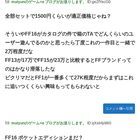
58:
mutyunのゲーム+α ブログがお送りします。
ID:ge2fYecG0
全部セットで1500円くらいが適正価格じゃね？
そういやFF16がカタログの件で箱のTAでどんくらいのユ
ーザー遊んでるのかと思ったら丁度これの一作目と一緒で
2万程度だな
FF13が17万でFF15が23万と比較するとFFブランドって
のはかなり滑落したな
ピクリマだとFF1が一番多くて27K程度だからまずはこれ
に追いつくくらい興味もってもらわないと
コメント欄へ引用
59:
mutyunのゲーム+α ブログがお送りします。
ID:qXxiHpWr0
FF16 ポケットエディションまだ？