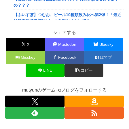
の？？？
【ぶいすぽ】つむお、ビール10種類飲み比べ第2弾！「最近
は焼肉屋で最初にビールを頼むくらい好き」
【にじさんじ】Twitterはもうないよ
シェアする
【ホロライブ】これはこれでちょっと裏来いよに見える
X
Mastodon
Bluesky
【動画】クレヨンしんちゃんの例の動画、バズリすぎてネッ
トミームと化すｗｗｗｗ
Misskey
Facebook
はてブ
【悲報】Mrs. GREEN APPLE、マジで逝くwwwwww
LINE
コピー
【画像】旅人女子「夜景を撮りたかっただけなのに、故郷の
村が燃やされたみたいになった」←26万ｲｲﾈｗｗｗｗ
【悲報】女さん、熊本地震がきっかけで離婚を決意ｗｗｗｗ
mutyunのゲーム+αブログをフォローする
ｗ
【訃報】人気Vtuberの犬、19歳で死去
【動画】女子「勃ってんじゃん笑」男子「うるさい//」女子
「キャハハ！」→フ●ラ開始ｗｗｗｗｗｗｗｗｗｗ