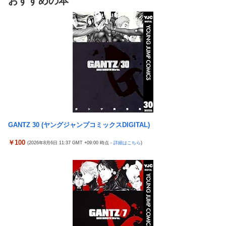
おすすめの本
【明日予約開始】
撃すぎる
無理やり家族旅行に付いてきて露天風呂でも大声で嫌味を言う
【悲報】女「丸亀製麺美味しかったね」俺「また来ようよ」店員
姑。爆発寸前の私が他の客の前で「一世一代の勇気」を振り絞り
「お会計2380円になりまーす」→その後『こう』なったんだが俺
決行した前代未聞の返り討ちがこちら←身体を張った捨て身の反
悪くないよな？？？？？？？？
撃すぎる
【驚愕】ユーチューバー「撮影で使うから、この高級時計も車も
【悲報】まどマギ映画、来月公開なのに話題にならない
ぜ～んぶ経費でタダ！ｗ」←まさかコレ本気にしてる奴なんてお
wwwwwww
らんよな？よな？w w w w w w w w w w w
【悲報】Amazon、デザイン改悪か
【衝撃画像】ババアがジジイにチェーンソー！？←一体何があっ
【愕然】ワイ、久しぶりに元カノのインスタ見た結果とんでもな
たんやコレw w w w w w w w w
いことになってた・・・・・・
【悲報】みい山の作者、自分の過去を消しまくる
GANTZ 30 (ヤングジャンプコミックスDIGITAL)
オコエ瑠偉、メキシコに渡って2球団を即クビ→SNS更新が3ヶ月
20代男性「ジモティーで車を買ったらリース車だった」53歳無職
間止まって消息不明に
￥100
(2026年8月6日 11:37 GMT +09:00 時点 -
詳細はこちら
)
が逮捕
【画像】最新ファイヤーエンブレム、主人公の性別が「Type-A」
【悲報】俺、「株の損失」が凄すぎて死にたい・・・
と「Type-B」になってしまう
東京五輪出場の元重量挙げ日本代表選手逮捕 コンビニで卵2パ
「コンビニ、馬鹿にすんなよ」→あのオーナー夫婦、不起訴ｗｗ
ックとしょうゆ1本(835円相当)万引きし店長をケガさせたか
ｗｗｗｗｗｗｗ
国民「円安で生活が苦しい！」高市「すぐにアメリカと異例の協
【悲報】ジャンプ、ついに98万部…全盛期653万部からここまで
調介入して円高にしました」
落ちる