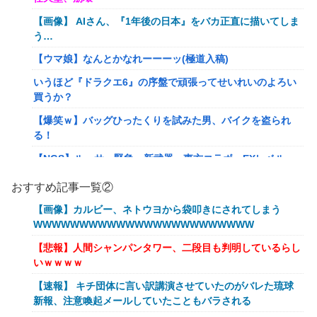
【画像】 AIさん、『1年後の日本』をバカ正直に描いてしま
う…
【ウマ娘】なんとかなれーーーッ(極道入稿)
いうほど『ドラクエ6』の序盤で頑張ってせいれいのよろい
買うか？
【爆笑ｗ】バッグひったくりを試みた男、バイクを盗られ
る！
【NGS】ルーサー緊急、新武器、東方コラボ、EXレベル
40… 8/5はアップデート盛り沢山！？貴様ら何から始める？
おすすめ記事一覧②
( •᷄ὤ•᷅ )
【画像】カルビー、ネトウヨから袋叩きにされてしまう
キメラって倫理観無くせば普通に作れるんか？
WWWWWWWWWWWWWWWWWWWWWWWW
【艦これ】E5クリアした人に聞きたいんだけど基地航空の
【悲報】人間シャンパンタワー、二段目も判明しているらし
熟練度どうしてた？
いｗｗｗｗ
【艦これ】軽空母混成の潜水マスって陣形なんにしてます
【速報】 キチ団体に言い訳講演させていたのがバレた琉球
の？？？
新報、注意喚起メールしていたこともバラされる
【艦これ】みんなもう終わってそうだから聞くんだけど E3-