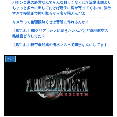
パチンコ屋の経営なんてそんな難しくなくね？近隣店舗より
2ってサブの穴が空いてないダイハツ駆逐並べて 高速＋とか
ちょっと多めに出しておけば勝手に客が寄ってくるのに強欲
してるとアホほど時間かかる？
すぎて極限まで搾り取るから客が飛ぶんだよ
【驚愕】ユーチューバー「撮影で使うから、この高級時計も
キメラって倫理観無くせば普通に作れるんか？
車もぜ～んぶ経費でタダ！ｗ」←まさかコレ本気にしてる奴
なんておらんよな？よな？w w w w w w w w w w w
【艦これ】E5クリアした人に聞きたいんだけど基地航空の
熟練度どうしてた？
【速報】へずまりゅうさん、完全に聖人の顔へ←これw w w
w w w w w
【艦これ】軽空母混成の潜水マスって陣形なんにしてます
の？？？
「いきなりステーキ」の反対ｗｗｗｗｗｗｗｗｗ
【画像】X女子「ガチでこういう彼氏欲しくて息できん」
【緊急】爆美女「すみません。砲弾3つ持ってきました」警
ソフト
2000万バズ
察「！？」自衛隊「！？」→結果w w w w w w w w
【動画】クレヨンしんちゃんの例の動画、バズリすぎてネッ
【動画】名古屋栄で不良外人が警察官を突き飛ばす。逮捕し
トミームと化すｗｗｗｗ
ろやｗｗｗ
【速報】ジャンポケ斎藤、求刑7年で逝く。実刑確実か
【勇者王ガオガイガー】PLAMATEA「獅子王凱」プラモデ
ル【明日予約開始】
【速報】ゼレンスキー大統領「日本の支援は期待されたほど
の成果がない」WWWWWWWWWWW
無理やり家族旅行に付いてきて露天風呂でも大声で嫌味を言
う姑。爆発寸前の私が他の客の前で「一世一代の勇気」を振
【速報】"見せブラ"女神、現る♡♡♡♡
り絞り決行した前代未聞の返り討ちがこちら←身体を張った