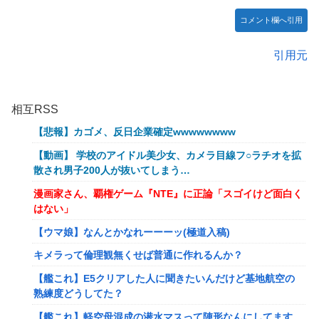
コメント欄へ引用
引用元
相互RSS
【悲報】カゴメ、反日企業確定wwwwwwww
【動画】 学校のアイドル美少女、カメラ目線フ○ラチオを拡
散され男子200人が抜いてしまう…
漫画家さん、覇権ゲーム『NTE』に正論「スゴイけど面白く
はない」
【ウマ娘】なんとかなれーーーッ(極道入稿)
キメラって倫理観無くせば普通に作れるんか？
【艦これ】E5クリアした人に聞きたいんだけど基地航空の
熟練度どうしてた？
【艦これ】軽空母混成の潜水マスって陣形なんにしてます