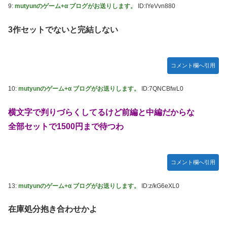
9:
mutyunのゲーム+α ブログがお送りします。
ID:IYeVvn880
宮澤エマに「国宝級の浴衣美人」の声！「マイ・フィクショ
ン」イベントで魅せた透明感【画像】
3作セットでないと完結しない
レクサスの軽トラとかどうよ
任天堂が「gamescom 2026」のラインナップを発表！
コメント欄へ引用
突進してきた牛を跳び越えたら、牛が固まって動かなくなっ
た闘牛場の映像【海外の反応】
10:
mutyunのゲーム+α ブログがお送りします。
ID:7QNCBfwL0
ジャンポケ斉藤の被害女性「バウムクーヘン売ったり
TikTokライブしててムカついたから示談しなかった」
横文字で判りづらくしてるけど前編と中編だからな
全部セットで1500円まで待つわ
【櫻坂46】村山美羽、まさかの場所で見つかる
黒見明香ちゃんの円陣の声出しが凄かった！！！【乃木坂
46】
コメント欄へ引用
13:
mutyunのゲーム+α ブログがお送りします。
ID:z/kG6eXL0
在庫処分抱き合わせかよ