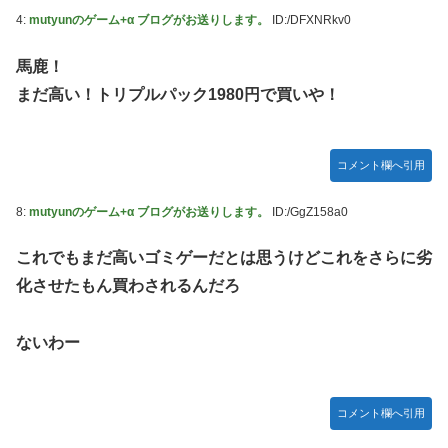
定＆最新PV公開！思ったより発売早い…もう半年後か！
4:
mutyunのゲーム+α ブログがお送りします。
ID:/DFXNRkv0
ご主人様？と私と 第68話
馬鹿！
【朗報】 ほの暮らしの庭、100時間遊べてストーリーも面白
いスタバレの上位互換だとまじで好評
まだ高い！トリプルパック1980円で買いや！
【アイマス】 アイドル達が雑談してるだけ【モバマス】
【VTuber】千羽師匠、Grokに自分の気持ち悪いツイート聞
コメント欄へ引用
くやつやってるのかなって思ったら相手鴨神やんけ
8:
mutyunのゲーム+α ブログがお送りします。
ID:/GgZ158a0
連合のモルモット部隊の部隊長になりました 第42話
RPG「たまにロボキャラ居る」←まぁわかる「回復魔法でロ
これでもまだ高いゴミゲーだとは思うけどこれをさらに劣
ボキャラが回復」←？
化させたもん買わされるんだろ
声優のデビュー前の画像が発掘されると良い気がしない奴
【ラブライブ！】
ないわー
Juice=Juiceの『ポップミュージック』とかいう曲
結局おまえらが求める『RPGの理想の主人公』って一体どう
いうのなん？
コメント欄へ引用
鞘師里保、現ハロプロメンバー2人を絶賛