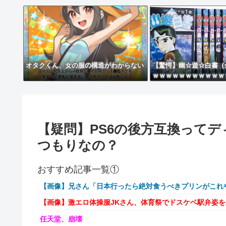
オタクくん、女の服の構造がわからない
【驚愕】幽☆遊☆白書（
ｗｗｗｗｗｗｗｗｗｗｗ
【疑問】PS6の後方互換って
つもりなの？
おすすめ記事一覧①
【画像】兄さん「日本行ったら絶対食うべきプリンがこれ
【画像】激エロ体操服JKさん、体育祭でドスケベ駅弁姿
任天堂、崩壊