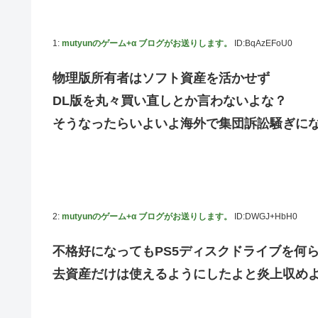
で？」と本気で困惑ｗｗｗ
【動画】これはお見事。中国重慶市で珍しい事故が撮影さ
1:
mutyunのゲーム+α ブログがお送りします。
ID:BqAzEFoU0
【画像】 キャミイの18万円の最新フィギュア、ガチで作
私の彼に裏表がなさすぎる 第3話
物理版所有者はソフト資産を活かせず
【悲報】 めっちゃカメレオンさん、早速パクリゲーが任
DL版を丸々買い直しとか言わないよな？
そうなったらいよいよ海外で集団訴訟騒ぎに
やる夫のダンジョン運営記183-雑談所ネタ118 懺悔小
その後」
【にじさんじ】委員長、Claude Codeまで手出してる
やる夫「催眠アプリを手に入れたんだけど……これ必要だっ
【悲報】エルデンリング始めたけど難しい
2:
mutyunのゲーム+α ブログがお送りします。
ID:DWGJ+HbH0
モバＰ「アイドルにセクハラをします」
不格好になってもPS5ディスクドライブを何
【画像】漫画・アニメの「武人系敵幹部」に付きまといが
去資産だけは使えるようにしたよと炎上収め
おでこ封印！中村アン、“前髪あり”の新ヘアスタイルに「
BYDの軽EV「ラッコ」受注が700台超 7月販売は125台