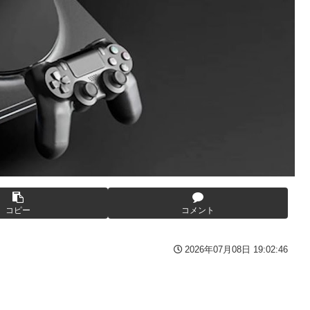
んの逆転の策がバレちゃった！
可愛すぎると話題に！
てしまうｗｗｗｗｗｗ
か？
きものがふえてる…」
た炎上 もう何回目だよ…
自閉スペクトラム症」診断にショックで泣く
）
番組が最新SNSの数十年先を行っていたと話題に
ヤツは運転すんな！法律を改正しろ！！」
5年ぶり開幕白星！田中雄大は古巣に恩返しPK弾
ョット！
う
コピー
コメント
2026年07月08日 19:02:46
30万再生ｗｗｗｗｗｗ
ｗ
ッグをパンパンにして無会計で退店！Gメンに確保され「なん