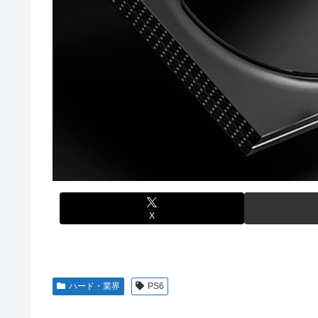
LIAR GAME -ライアーゲーム- 第17話 感想：秋山さ
【画像】スト6に彗星の如く現れたフィリピン人キャラが
【画像】エチビデ女優さん、番組の企画でハッスルしすぎ
【動画】タイのティパンコーン王子が日本人女性とデート
【ウマ娘】わたしの全力受け止めて♡ ←「またへんない
【悲報】『メイドインアビス』主題歌にVTuber起用→ま
【悲報】人気プロゲーマーと結婚したグラドル、息子の「
【試合実況】西武２軍スタメン 先発:杉山遙希（2026.8.9
海外「全部日本の真似だったのか…」 日本の普通のテレビ
芸能人 「車の任意保険は強制にしろ、保険にも入れない
【ウマ娘】ジェンティル「そろそろ狩るわ...♥」
【J2第1節 鳥栖×甲府】鳥栖が好相性の甲府に2-0快勝で
【エ●漫画】乱交物のエ●漫画←これｗｗｗ
【競馬】あの武ルメ痛バッグのファンさん、二人とツーシ
【学マス】AIライザに対抗して学マスもAIアイドルを出そ
昭和戦隊のロボデザイン、配信で追って見ると…
X
【デレマス】 仮面ライダーバロンＰ第２話「蒼翼の乙女」
タトゥー彫り師さん「刺青入れてる奴は全員バカです」→
【悲報】「美人すぎる県警本部長」失職ｗｗｗｗｗｗｗｗ
ハード・業界
PS6
本屋に現れた異臭＆浮浪者風の男、ペタンコのボストンバ