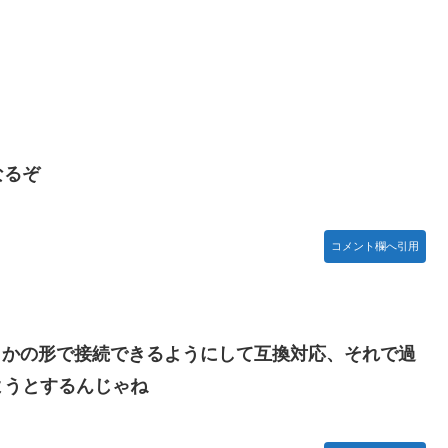
れる。
り込みがエグすぎる
天堂ストアに登場してしまう……
なるぞ
ネタ「創刻のファイアホイール」+埋めネタ「ファイアホイールTCG・
んか…『もう何でも作れそうやな』
コメント欄へ引用
た？」 第29話
らかの形で接続できるようにして互換対応、それで過
ちな疑問ｗｗｗｗ
ようとするんじゃね
新鮮でたまらん」の声【画像】