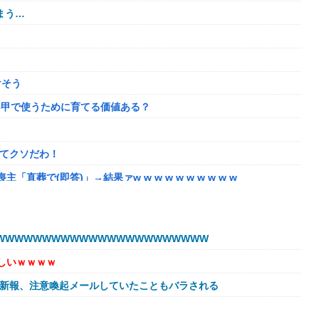
まう…
けそう
5甲で使うために育てる価値ある？
ってクソだわ！
で(即答)」→結果ァw w w w w w w w w w
してるだけ」
奴はモテない奴確定らしい←お前らは勿論わかるよな？？？？？？？
WWWWWWWWWWWWWWWWWWWWWW
盛りあがり←なんかどっかで見たことあると話題に
しいｗｗｗｗ
に【アプグレも約束】
球新報、注意喚起メールしていたこともバラされる
肉に擬態（外観・腐肉臭）する花が！
の相手と子孫を残してるって本当…？