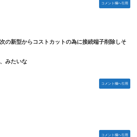
わった後ももやもやしてる
コメント欄へ引用
インスタフォロワー初動が大して伸びないと思ってませんでした？
に「味が全部流れていく！」【海外の反応】
て次の新型からコストカットの為に接続端子削除しそ
チラｗｗｗｗｗ
い、みたいな
はハチワレ｣【乃木坂46】
コメント欄へ引用
コメント欄へ引用