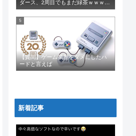
ダース、2周目でもまだ緑茶ｗｗｗｗ
ｗｗ
【質問】ゲーム業界をダメにしたハ
ードと言えば
新着記事