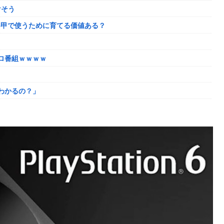
けそう
を巡る過去の不祥事を報道！」→「国際的な信用失墜の危機‥」
5甲で使うために育てる価値ある？
ってしまっていると話題にｗｗｗｗ
わかるの？」
ロ番組ｗｗｗｗ
場させてしまうｗｗｗｗｗｗｗ
わかるの？」
6に決定！最新の「発売日告知トレーラー」も公開！
なぜなにキャス狐さん・世界改変」
かれるｗｗｗｗ
い
ｗｗｗｗｗｗｗｗｗ
とになってしまうw w w w w w w
奴はモテない奴確定らしい←お前らは勿論わかるよな？？？？？？？
た極限の中の日本人の姿に世界が衝撃
き様に各国から称賛の声
奴はモテない奴確定らしい←お前らは勿論わかるよな？？？？？？？
了へ←これw w w w w w
しまったディズニー信者、帰国後『本家』に失望する事態に
い
供してしまう