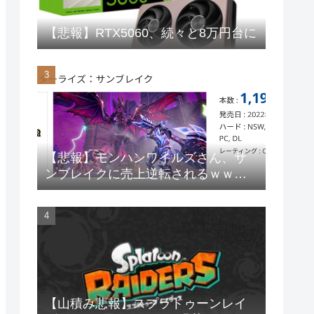
【悲報】RTX5060、続々と8万円台に
【悲報】モンハンワイルズさん、サ
ンブレイクに売上逆転されるｗｗｗ
ｗｗ
【山積み悲報】スプラトゥーンレイ