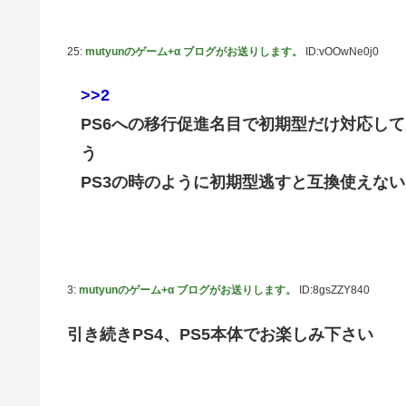
【種運命】ネオが結局よく分からないまま新しい映画が終
乃木坂ど新規の5期オタさんってもしかして、賀喜遥香の
25:
mutyunのゲーム+α ブログがお送りします。
ID:vOOwNe0j0
24h16.3万でぶっちぎりですよ笑
焦げだらけの業務用鉄板が水と蒸気で鏡のようにピカピカ
>>2
YAC卒業の日
PS6への移行促進名目で初期型だけ対応し
【画像あり】ロピアのパワー全開おにぎり「444円」がコ
う
【NMB48】坂下真心期待できそう
PS3の時のように初期型逃すと互換使えな
賀喜遥香 ｢さくちゃんはちいかわ｣ 遠藤さくら ｢かっきー
3:
mutyunのゲーム+α ブログがお送りします。
ID:8gsZZY840
引き続きPS4、PS5本体でお楽しみ下さい