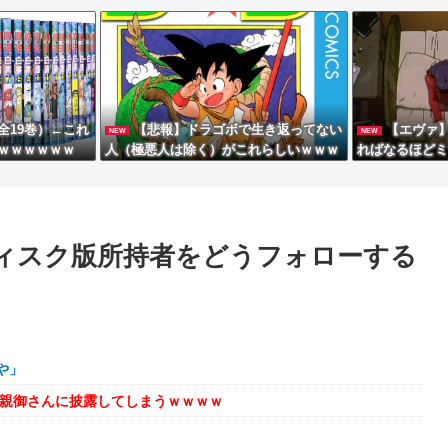
全19巻）←これ
【悲報】ドラゴボで生き返ってない
【エヴァ
NEW
NEW
ｗｗｗｗｗｗ
人（極悪人は除く）がこれらしいｗｗｗ
ればなるほどミ
ｗ
た事
ディスク版所持者をどうフォローする
や」
を親御さんに披露してしまうｗｗｗｗ