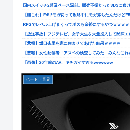
国内スイッチ2普及ペース深刻。販売不振だった3DSに負
韓国人「英メディアや海外各社も一斉に韓国サッカー協会
【艦これ】E4甲モガ切って攻略中にモガ落ちたんだけどE
【画像】廃墟化したレンタルビデオ屋、そのまま時が止ま
RPGでレベル上げまくってボスも余裕にするやつｗｗｗｗ
【悲報】女性配信者「アスペの検査してみた…みんなこれ
【放送事故】フジテレビ、女子大生を大量投入して闇深エ
【画像】ハンターハンターさん、ガチで最強の新能力を登
【悲報】坂口杏里を家に住ませてあげた結果ｗｗｗｗ
【画像】週刊少年マガジン、限界突破
【悲報】女性配信者「アスペの検査してみた…みんなこれ
「テイルズオブシンフォニア リマスター」発売日が2/1
【画像】20年前のAV、キチガイすぎるwwwwww
やる夫のダンジョン運営記189-雑談所ネタ 第123話「
【画像】女さん、ミニ過ぎる浴衣を着た写真を投稿して叩
実際『ゼルダ 時オカ』→『風タク』の時の空気感を知りた
ハード・業界
【朗報】菅直人元総理、再評価されるｗｗｗｗｗｗｗｗｗ
【悲報】女さん、歩行者を轢いた挙句、道路に倒れてどえらいこ
【画像】このLINEでなんで女が怒ってるのか分かんない
海外「日本人はなんて気高いんだ！」 英高級紙も驚愕し
海外「日本は戦勝国なんだよ」 戦後の日本人の特別な生
【画像】このLINEでなんで女が怒ってるのか分かんない
【悲報画像】イキリたい年頃の中学生さん、和彫を入れて人生終
海外「日本なんて行くんじゃなかった…」 日本を知って
実際『ゼルダ 時オカ』→『風タク』の時の空気感を知りた
【艦これ】ひみつの通り道 他
【画像】サンモニの女子アナさん、日曜の朝から素材を提