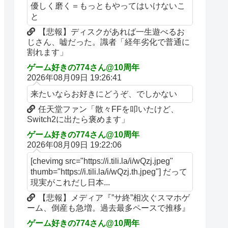
優しく磨く＝もっともやってはいけないこ
と
【悲報】ディスクがあれば一生遊べるお
じさん、嘘だった。識者「経年劣化で普通に
割れます」
ゲーム好きの774さん@10周年
2026年08月09日 19:26:41
来たいならお好きにどうぞ、でしかない
任天堂ファン「散々FFを叩いたけど、
Switch2に出たら褒めます」
ゲーム好きの774さん@10周年
2026年08月09日 19:22:06
[chevimg src="https://i.tili.la/i/wQzj.jpeg"
thumb="https://i.tili.la/i/wQzj.th.jpeg"] だって
現実がこれだし日本...
【悲報】メディア『”サ終”相次ぐスマホゲ
ーム、倒産も急増。過去最多ペースで推移』
ゲーム好きの774さん@10周年