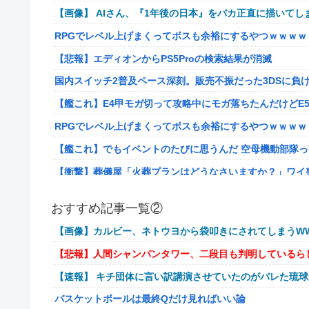
【画像】 AIさん、『1年後の日本』をバカ正直に描いてし
RPGでレベル上げまくってボスも余裕にするやつｗｗｗｗ
【悲報】エディオンからPS5Proの検索結果が消滅
国内スイッチ2普及ペース深刻。販売不振だった3DSに負
【艦これ】E4甲モガ切って攻略中にモガ落ちたんだけどE
RPGでレベル上げまくってボスも余裕にするやつｗｗｗｗ
【艦これ】でもイベントのたびに思うんだ 空母機動部隊
【衝撃】葬儀屋「火葬プランはどうなさいますか？」ワイ喪主「直葬
イーロン・マスク「中国のロボットはデタラメで遠隔操作
おすすめ記事一覧②
【画像】このLINEでなんで女が怒ってるのか分かんない
【画像】カルビー、ネトウヨから袋叩きにされてしまうWW
【動画】高校生さん、文化祭でコーヒーカップを作って大
【悲報】人間シャンパンタワー、二段目も判明しているら
【NGS】LG5「レアレンス」シリーズが強すぎると話題
【速報】 キチ団体に言い訳講演させていたのがバレた琉
【ｗ】長年育てやっと蕾がつき楽しみにしてたら動物の死
バスケットボールは最終Qだけ見ればいい論
『ゼルダの伝説』ゼルダ姫とリンクって毎回結ばれずに別