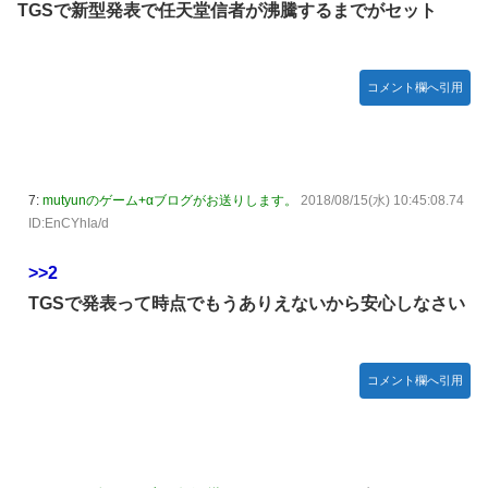
TGSで新型発表で任天堂信者が沸騰するまでがセット
「おはよう」にブチギレｗｗｗ
【〈物語〉シリーズ】セガ「忍野忍」「斧乃木余接」
New!
プライズフィギュア【彩色原型公開】
コメント欄へ引用
【画像】令和最新版のあのちゃん、可愛過ぎてワイら
New!
にブッ刺さりまくりw w w w w w
【ナイトレイン】 舐め腐ったネタビルドで床舐めし
New!
まくる「俺って面白いやろ？」みたいな寒い奴
7:
mutyunのゲーム+αブログがお送りします。
2018/08/15(水) 10:45:08.74
ID:EnCYhIa/d
連合のモルモット部隊の部隊長になりました 第45話
New!
【ウルトラQ】 「ナメゴン」とかいうシリーズ初の宇
New!
>>2
宙怪獣
TGSで発表って時点でもうありえないから安心しなさい
【デレマス】 橘ありす「あなたの瞳には」
New!
【艦これ】 募：ヴィスビィの触媒
New!
コメント欄へ引用
やるやらでっきーのクラス転移ダンジョンサバイバ
New!
ル・闇鍋あんこ仕立て 第45話
【画像】『金田一少年の事件簿』で好きな死体ランキ
New!
ング１位がこちら！