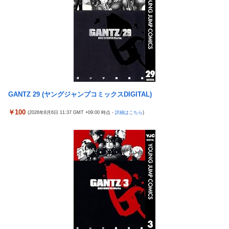
ぬかも。もっと素直に遊べばよかった。」
女さん、ワンピースグッズを大量注文→全キャンセルで逮
New!
れいわ新選組、党名変更を発表 新党名は...
New!
捕ｗｗｗ
精神科に通院してるけど「ヤンキー・ギャル・体育会系・
New!
【日向坂46】 かほりん、ありのままの姿・・・【藤嶌果歩
New!
茶髪や金髪の人」を待合室で一度も見たことない
1st写真集】
ミヤネ屋に出演した左派の社会学者、イオン爆発事故の例
New!
【画像】スト6に彗星の如く現れたフィリピン人キャラが
New!
のテナントに理解を示して……
可愛すぎると話題に！
【草】アル中「水飲みたくない！」 グラス「はい転倒」
New!
周囲の人「おい見ろよ…」「一人で来てんのかな…？ｗ」
New!
GANTZ 29 (ヤングジャンプコミックスDIGITAL)
「こんな事になるんやから強制置き配は止めておくべき」
「腹でけーｗ」一人焼肉ワイ「……ッ…！」
New!
とユーザーがドン引き、UberEatsが導入した強制置き配が起こし
￥100
(2026年8月6日 11:37 GMT +09:00 時点 -
詳細はこちら
)
【衝撃】ワイ、偏差値30台の高校に入学した結果ｗｗｗｗ
New!
たのは……
ｗｗｗｗｗｗ
【衝撃】クルタ族虐 殺の犯人、ツェリードニヒで確定！ク
New!
【悲報】ワンダンス作者「手書きでダンスアニメ描いてみ
New!
ロロの演劇のせいで2人も無駄死ににwwww
ました」←アニメの当てつけにしか見えないと話題に
【悲報】ライター「ちいかわが反社とコラボしてた」ﾊﾟｼｬ
New!
エアギアって再アニメ化したら良さそうじゃない？ ちゃん
New!
ｯ
とエロさとか大暮のセンスを忠実に再現して
死神のコスプレをして隣のビルの屋上から病院を眺めてい
New!
涌井秀章(40) 2.88 3勝1敗 4QS K/BB10.00
New!
た男を逮捕ｗｗｗ
神谷玲子の新台は神ぱち!? #75【「e七つの大罪3」1回転
New!
【画像】コスプレイヤーが死ぬ気で痩せた結果ｗｗｗｗ
New!
で大当たり＝速さが段違い！渾身のRUSHに神谷が挑む！！】