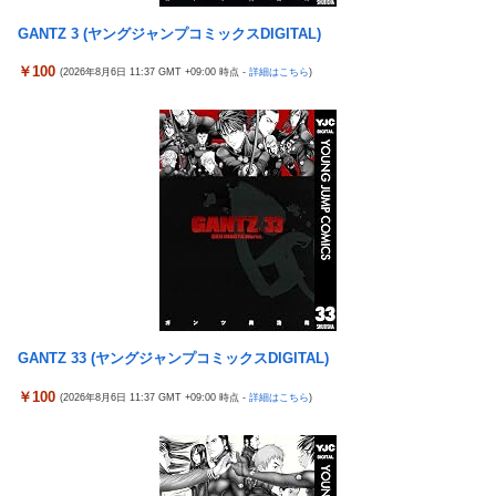
【悲報】福岡の電車、完全にやらかす。構内アナウンスで
New!
【実戦報告】Lストリートファイター6の評判まとめ！ヤレ
New!
ド下ネタを連発するｗｗｗｗｗ
GANTZ 3 (ヤングジャンプコミックスDIGITAL)
る感が微妙！？もう稼働貢献週の予想をするユーザーも！？
【ROBOT魂】 88,000のミーティアが二次も即完売なの大
New!
4号機ジジイ「どんなノーマルタイプでも下皿はガッチガ
￥100
New!
(2026年8月6日 11:37 GMT +09:00 時点 -
詳細はこちら
)
人気すぎる…
チがデフォ」←マジで無駄な事やってるよな
【日向坂46】 かほりん、ありのままの姿・・・【藤嶌果歩
New!
冷笑系パチンカスさん「フルカスは脳死？成人男子がパチ
New!
1st写真集】
ンコの演出に一喜一憂してる方が脳死なんよ」
【パ順位】鷹========猫-公=====檻-/==鴎=========鷲
New!
【バンダイ】「食玩」「プライズ」「ガシャポン」2026年
New!
（2026.8.5）
8月発売商品【発売スケジュール】
【悲報】みのもんたさん、代表作が「クイズミリオネア」
New!
【悲報】AV女優さん、キモオタチー牛弱男どもの「おはよ
New!
しかない
う」にブチギレｗｗｗ
【幽霊否定派、完全論破】幽霊がいないなら午前2時に一
New!
【〈物語〉シリーズ】セガ「忍野忍」「斧乃木余接」プラ
New!
人で墓石を木刀で叩き割れるよな？ｗｗｗｗｗ
イズフィギュア【彩色原型公開】
神谷玲子の新台は神ぱち!? #75【「e七つの大罪3」1回転
New!
三菱自動車、「パジェロ」の中型版・小型版も発売へ
New!
GANTZ 33 (ヤングジャンプコミックスDIGITAL)
で大当たり＝速さが段違い！渾身のRUSHに神谷が挑む！！】
【衝撃】 中国製ルーター20機種にバックドア発見！ ネッ
New!
￥100
【実戦報告】Lストリートファイター6の評判まとめ！ヤレ
(2026年8月6日 11:37 GMT +09:00 時点 -
詳細はこちら
)
New!
トに繋ぐだけで35秒ごとに中国のサーバーと通信
る感が微妙！？もう稼働貢献週の予想をするユーザーも！？
影山優佳、赤ランジェリー×網タイツがスケベ過ぎる！只
New!
4号機ジジイ「どんなノーマルタイプでも下皿はガッチガ
New!
の痴女だろ・・・
チがデフォ」←マジで無駄な事やってるよな