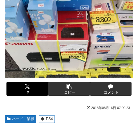
【悲報】有名漫画家、がんを公表「大腸癌になってし
New!
【画像】コスプレイヤーが死ぬ気で痩せた結果ｗｗｗ
New!
まいました。肝臓に転移も見られてステージ4です」
ｗ
伊勢鈴蘭さん、コカ・コーラ愛を全力アピール！
New!
【ROBOT魂】 88,000のミーティアが二次も即完売な
New!
無期懲役、去年の仮釈放わずか４人…もう実質終身刑
の大人気すぎる…
New!
だった
【デレマス】 紗南「アイドルに似合うポケモン？」
New!
【画像】田中みな実さん、妊娠中とは思えないヒール
New!
ブラッドボーン全クリしたんだが
New!
姿で登場してしまう
【画像】田中みな実さん、妊娠中とは思えないヒール
New!
【画像】令和最新版のあのちゃん、可愛過ぎてワイら
New!
姿で登場してしまう
にブッ刺さりまくりw w w w w w
ワイ手取り15万正社員→副業でウーバーやってるんや
New!
【画像】日焼け口リの締まったお尻っていいよね！ｗ
New!
が金がない
ｗｗｗｗ
株式投資、若年男性の自信喪失の原因に-6割超が「人
X
コピー
コメント
New!
熊本･八代港で自衛隊の「病院船」が医療提供開始、
New!
生の敗者」自認
診察と薬剤処方…被災者向け大浴場も！
2018年08月16日 07:00:23
【緊急】お笑いジャングルポケット斉藤慎二被告に懲
New!
【悲報】コメ農家「高市総理には愛想尽かした」売値
New!
役7年の求刑←これ…
は生産原価の半分以下に…肥料代や燃料代は高騰「今年でや
ハード・業界
PS4
める」農家も
【ウマ娘】セイちゃんの攻撃力を見よ！！！
New!
【悲報】かつての「快楽天」が微妙になったわけｗｗ
New!
【悲報】人気配信者「はっきり言う、ジャングリア沖
New!