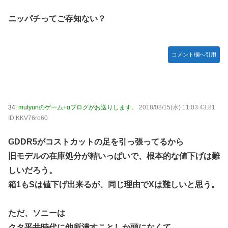
ニッパチってご存知ない？
コメント欄へ引用
34:
mutyunのゲーム+αブログがお送りします。
2018/08/15(水) 11:03:43.81
ID:KKV76ro60
GDDR5がコストカットの足を引っ張ってるから
旧モデルの在庫処分が精いっぱいで、根本的な値下げは難
しいだろう。
箱1もSは値下げ出来るが、同じ理由でXは難しいと思う。
ただ、ソニーは
クタ平井時代に他所潰すことしか頭になくて