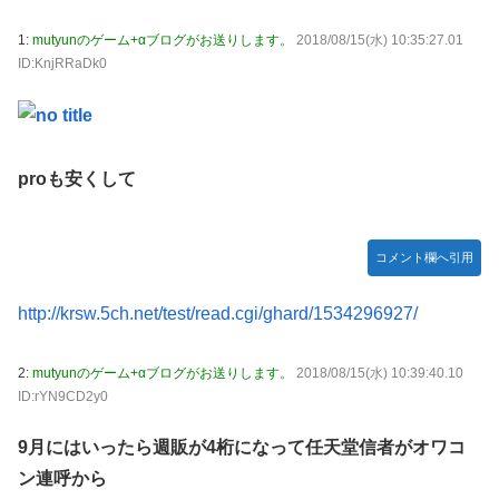
ｗｗｗ
縄ほんとーーーーーーーーにおもんない！！！！」→炎上
1:
mutyunのゲーム+αブログがお送りします。
2018/08/15(水) 10:35:27.01
【有能】政府「トラックはサービスエリア利用有料化
New!
海外「全部日本の真似だったのか…」 日本の普通の
New!
ID:KnjRRaDk0
すればサボらず走るし流問題解決じゃね？」
テレビ番組が最新SNSの数十年先を行っていたと話題に
ジャグラーやってる奴ってヤバいの多すぎじゃね？？？
【艦これ】これがラ級ちゃんの水着modeか・・・！
New!
今季もタイトル獲得を目指すFC町田ゼルビア黒田剛監督が
ぐらんぶる Season 3 第5話 感想：耕平がタレントの
New!
抱負を語る
替え玉に！奇行にはちゃんと意味があった！
proも安くして
竹﨑由佳アナ ピタパンのお尻！！
New!
【ウマ娘】セイちゃんの攻撃力を見よ！！！
New!
コメント欄へ引用
【画像】島田フミカネ先生、ひたすらエッチな絵を上
New!
げ続ける存在になってしまう
http://krsw.5ch.net/test/read.cgi/ghard/1534296927/
【ウマ娘】（悲報）ナイスネイチャ、討ち取られる
New!
2:
mutyunのゲーム+αブログがお送りします。
2018/08/15(水) 10:39:40.10
【画像あり】ワイ、今更SSSS.GRIDMANを観賞する
New!
ID:rYN9CD2y0
も面白過ぎて今まで観てなかったを後悔する…
【バンダイ】「食玩」「プライズ」「ガシャポン」
New!
9月にはいったら週販が4桁になって任天堂信者がオワコ
2026年8月発売商品【発売スケジュール】
ン連呼から
【悲報】AV女優さん、キモオタチー牛弱男どもの
New!