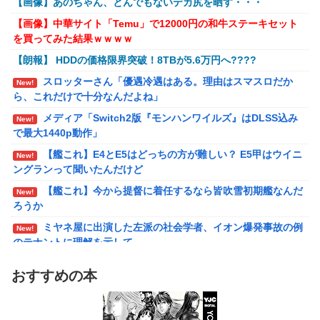
【画像】あのちゃん、とんでもないデカ尻を晒す・・・
【艦これ】E4とE5はどっちの方が難しい？ E5甲はウイニ
New!
【画像】『金田一少年の事件簿』で好きな死体ランキ
New!
【画像】中華サイト「Temu」で12000円の和牛ステーキセット
ングランって聞いたんだけど
ング１位がこちら！
を買ってみた結果ｗｗｗｗ
【艦これ】今から提督に着任するなら皆吹雪初期艦なんだ
New!
【ウマ娘】夜に食べるアイスおいち！「きーん」ってする
【朗報】 HDDの価格限界突破！8TBが5.6万円へ????
ろうか
ち。
スロッターさん「優遇冷遇はある。理由はスマスロだか
New!
【ライザのアトリエ】キューズQ「ライザ(ライザリン・シ
New!
【にじさんじ】本日20時から、ののはとあゆゆでコラボ！
ら、これだけで十分なんだよね」
ュタウト)ウェディングStyle」フィギュア【予約開始】
メディア「Switch2版『モンハンワイルズ』はDLSS込み
部屋作りゲーム、確率で出現するイカを見るとクラッシュす
New!
【〈物語〉シリーズ】セガ「忍野忍」「斧乃木余接」プラ
New!
で最大1440p動作」
る不具合が発生
イズフィギュア【彩色原型公開】
【艦これ】E4とE5はどっちの方が難しい？ E5甲はウイニ
New!
【バンダイ】「食玩」「プライズ」「ガシャポン」2026年
New!
ングランって聞いたんだけど
8月発売商品【発売スケジュール】
【艦これ】今から提督に着任するなら皆吹雪初期艦なんだ
New!
結婚相談所職員さん、子なし女にド正論を述べてしまう…
New!
ろうか
週間少年ジャンプのグッズ(43億円分)を注文してキャンセ
New!
ミヤネ屋に出演した左派の社会学者、イオン爆発事故の例
New!
ルした32歳女が逮捕
のテナントに理解を示して……
今年3月のベントレーひき逃げ事件で逮捕された男、韓国
New!
【草】アル中「水飲みたくない！」 グラス「はい転倒」
New!
籍だった模様…自称インフルエンサー→実際はフェラーリの見積
おすすめの本
「こんな事になるんやから強制置き配は止めておくべき」
もりだけ投稿など嘘だらけｗｗｗｗｗｗｗｗ
New!
とユーザーがドン引き、UberEatsが導入した強制置き配が起こし
【悲報】桐谷さん「人生かけて7億円貯めたのにガンで死
New!
たのは……