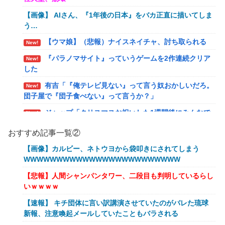
【画像】 AIさん、『1年後の日本』をバカ正直に描いてしま
う…
【ウマ娘】（悲報）ナイスネイチャ、討ち取られる
New!
『パラノマサイト』っていうゲームを2作連続クリア
New!
した
有吉「『俺テレビ見ない』って言う奴おかしいだろ。
New!
団子屋で『団子食べない』って言うか？」
ジャップ「クリスマスお祝いした1週間後にみんなで
New!
神社行きます」←これ
おすすめ記事一覧②
【画像】令和最新版のあのちゃん、可愛過ぎてワイら
New!
【画像】カルビー、ネトウヨから袋叩きにされてしまう
にブッ刺さりまくりw w w w w w
WWWWWWWWWWWWWWWWWWWWWWWW
オワコン扱いされていたデジモンさん、令和に全盛期
New!
【悲報】人間シャンパンタワー、二段目も判明しているらし
を超える利益を生み出していた
いｗｗｗｗ
【爆笑ｗ】バッグひったくりを試みた男、バイクを盗
New!
【速報】 キチ団体に言い訳講演させていたのがバレた琉球
られる！
新報、注意喚起メールしていたこともバラされる
【動画】新型のさすまた、限界突破www
New!