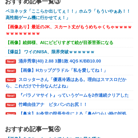
定！クロロの演劇のせいで2人も無駄死ににwwww
おすすめ記事一覧③
オコエ瑠偉、メキシコに渡って2球団を即クビ→SNS
New!
ベヨネッタ「ここらか出してぇ！！」ホムラ「もういやぁあ！！
更新が3ヶ月間止まって消息不明に
高性能ゲーム機に行かせてぇ！」
町の弁当屋「申し訳ないが消費税1%になったらその
【画像あり】最近のJK、スカート丈がもうめちゃくちゃｗｗｗｗ
New!
分商品代を値上げするわ」
ｗｗｗｗｗｗｗｗ
【画像】絵師様、AIにビビりすぎて絵が目茶苦茶になる
パパ活不倫を暴露された大物芸人さん(63)、晒された
New!
LINEが面白すぎるｗｗｗｗｗｗｗｗｗ(画像ｱﾘ)
【爆益】 ワイのNISA、限界突破ｗｗｗｗｗｗ
【悲報】黒人、卑怯すぎて炎上するｗｗｗｗ
New!
涌井秀章(40) 2.88 3勝1敗 4QS K/BB10.00
New!
【悲報】有名漫画家、がんを公表「大腸癌になってし
【画像】Hカップグラドル「私を愛してね！」
New!
New!
まいました。肝臓に転移も見られてステージ4です」
スロッターさん「優遇冷遇はある。理由はスマスロだか
New!
ら、これだけで十分なんだよね」
【ROBOT魂】 88,000のミーティアが二次も即完売な
New!
の大人気すぎる…
『パラノマサイト』っていうゲームを2作連続クリアした
New!
ブラッドボーン全クリしたんだが
New!
竹﨑由佳アナ ピタパンのお尻！！
New!
【ナイトレイン】 舐め腐ったネタビルドで床舐めし
【鼻水】お灸堂の院長先生による「鼻がつらい時の対処
New!
New!
まくる「俺って面白いやろ？」みたいな寒い奴
法」誰でも簡単にできると話題に
おすすめ記事一覧④
メディア「Switch2版『モンハンワイルズ』はDLSS込み
【ウルトラQ】 「ナメゴン」とかいうシリーズ初の宇
New!
New!
で最大1440p動作」
宙怪獣