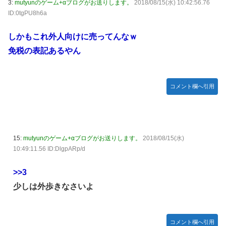
3:
mutyunのゲーム+αブログがお送りします。
2018/08/15(水) 10:42:56.76
やる夫のダンジョン運営記180-おまけ31 埋めネタ「17話舞
ID:0tgPU8h6a
台裏2 土産物市・当日」
しかもこれ外人向けに売ってんなｗ
ソフトの入れ替えなんて10秒で済むのにそれを面倒くさいと
かDL版選ぶ理由だわとかなんなんアホなのか
免税の表記あるやん
【ウマ娘】夜に食べるアイスおいち！「きーん」ってする
ち。
コメント欄へ引用
【にじさんじ】本日20時から、ののはとあゆゆでコラボ！
広島県知事ら「核抑止論、根本的におかしい。軍拡競争を助
長し世界を不安定化させるだけ」
部屋作りゲーム、確率で出現するイカを見るとクラッシュす
15:
mutyunのゲーム+αブログがお送りします。
2018/08/15(水)
る不具合が発生
10:49:11.56 ID:DlgpARp/d
積水ハウス「地面師に55億円騙し取られた…」ワイ「はえー
>>3
かわいそう…会社滅茶苦茶やろなぁ」
少しは外歩きなさいよ
【激震】韓国人「韓国サッカー協会、W杯・五輪で複数回の
性接待を行い審判を買収していたことが発覚…（ﾌﾞﾙﾌﾞﾙ」＝
韓国の反応
コメント欄へ引用