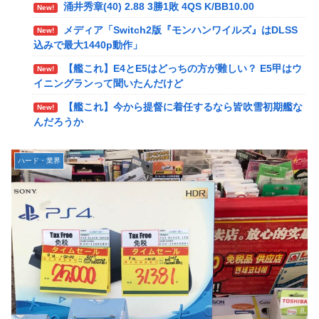
涌井秀章(40) 2.88 3勝1敗 4QS K/BB10.00
New!
メディア「Switch2版『モンハンワイルズ』はDLSS
New!
メディア「Switch2版『モンハンワイルズ』はDLSS
込みで最大1440p動作」
New!
込みで最大1440p動作」
【艦これ】E4とE5はどっちの方が難しい？ E5甲はウ
New!
【艦これ】E4とE5はどっちの方が難しい？ E5甲はウ
イニングランって聞いたんだけど
New!
イニングランって聞いたんだけど
【艦これ】今から提督に着任するなら皆吹雪初期艦な
New!
【艦これ】今から提督に着任するなら皆吹雪初期艦な
んだろうか
New!
んだろうか
【艦これ】バニ黒潮親潮 他
New!
【悲報】Amazon、デザイン改悪か
New!
中西悠理アナ 袖口からインナーチラ見え！！
New!
ハード・業界
【速報】専門家「イオンモール熊本の爆心地に”こん
New!
【ポケモンGO】リモート交換って 大半が交換レート
New!
なもの”があったんだけど…」
合わせない奴多くね？
【画像】かつて天下を獲っていたYouTuberの現在ｗ
New!
【衝撃】クルタ族虐 殺の犯人、ツェリードニヒで確
New!
ｗｗｗ
定！クロロの演劇のせいで2人も無駄死ににwwww
【速報】熊本イオンモール、爆発の原因は『これ』の
New!
【悲報】ライター「ちいかわが反社とコラボしてた」
New!
可能性
ﾊﾟｼｬｯ
【悲報】コレコレ、月収1億円ｗｗｗそりゃ外出るの
New!
死神のコスプレをして隣のビルの屋上から病院を眺め
New!
にボディガードつけるわ…
ていた男を逮捕ｗｗｗ