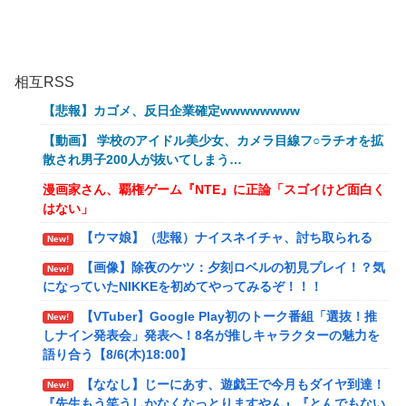
相互RSS
【悲報】カゴメ、反日企業確定wwwwwwww
【動画】 学校のアイドル美少女、カメラ目線フ○ラチオを拡
散され男子200人が抜いてしまう…
漫画家さん、覇権ゲーム『NTE』に正論「スゴイけど面白く
はない」
【ウマ娘】（悲報）ナイスネイチャ、討ち取られる
New!
【画像】除夜のケツ：夕刻ロベルの初見プレイ！？気
New!
になっていたNIKKEを初めてやってみるぞ！！！
【VTuber】Google Play初のトーク番組「選抜！推
New!
しナイン発表会」発表へ！8名が推しキャラクターの魅力を
語り合う【8/6(木)18:00】
【ななし】じーにあす、遊戯王で今月もダイヤ到達！
New!
『先生もう笑うしかなくなっとりますやん』『とんでもない