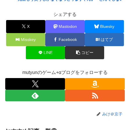
バケモンを産み出してしまった』
シェアする
メディア「Switch2版『モンハンワイルズ』はDLSS
New!
込みで最大1440p動作」
X
Mastodon
Bluesky
【艦これ】E4とE5はどっちの方が難しい？ E5甲はウ
New!
イニングランって聞いたんだけど
Misskey
Facebook
はてブ
【艦これ】今から提督に着任するなら皆吹雪初期艦な
New!
んだろうか
LINE
コピー
【悲報】映画館の客、ほぼバイオテロレベルのやらか
New!
しで観客が避難する事態にｗｗｗｗ
mutyunのゲーム+αブログをフォローする
【悲報】風俗嬢やってる女の末路ｗｗｗｗｗｗｗｗｗ
New!
ｗｗ
【警告】社会人「スムージーにキウイ皮ごと入れよ。
New!
これ美容にいいんだよね〜」→ 結果…
【画像】コスプレイヤーが死ぬ気で痩せた結果ｗｗｗ
New!
みけ＠京子
ｗ
【衝撃】クルタ族虐 殺の犯人、ツェリードニヒで確
New!