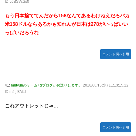
ID:LdBSVcSs0
もう日本捨ててんだから158なんてあるわけねえだろバカ
米158ドルならあるかも知れんが日本は278がいっぱいい
っぱいだろうな
コメント欄へ引用
41:
mutyunのゲーム+αブログがお送りします。
2018/08/15(水) 11:13:15.22
ID:m5ljfBMtd
これアウトレットじゃ…
コメント欄へ引用