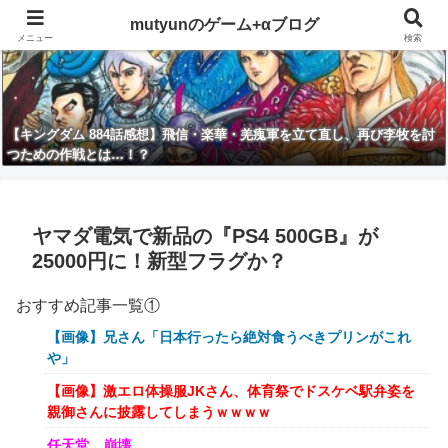
mutyunのゲーム+αブログ
メニュー
検索
【キングダム 884話感想】飛信・楽華・羌瘣軍を立て直し、再び李牧を討
つための作戦とは…！？
ヤマダ電気で新品の『PS4 500GB』が
25000円に！新型フラグか？
おすすめ記事一覧①
【画像】兄さん「日本行ったら絶対食うべきプリンがこれ
や」
【画像】激エロ体操服JKさん、体育祭でドスケベ駅弁姿を
親御さんに披露してしまうｗｗｗｗ
任天堂、崩壊