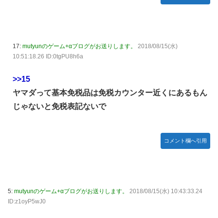
【元NMB48】安部若菜、卒業して早くもお酒解禁
冨里奈央ちゃん、罰ゲームのセミをずっと気にしてたｗ【乃
木坂46】
モーニング娘。'25『気になるその気の歌』ってガチで名曲
17:
mutyunのゲーム+αブログがお送りします。
2018/08/15(水)
だと思うんだけど
10:51:18.26 ID:0tgPU8h6a
5期・6期 人気ランキング
>>15
冨里奈央ちゃん、おへそ見せガチでエグいって・・・
ヤマダって基本免税品は免税カウンター近くにあるもん
じゃないと免税表記ないで
コメント欄へ引用
5:
mutyunのゲーム+αブログがお送りします。
2018/08/15(水) 10:43:33.24
ID:z1oyP5wJ0