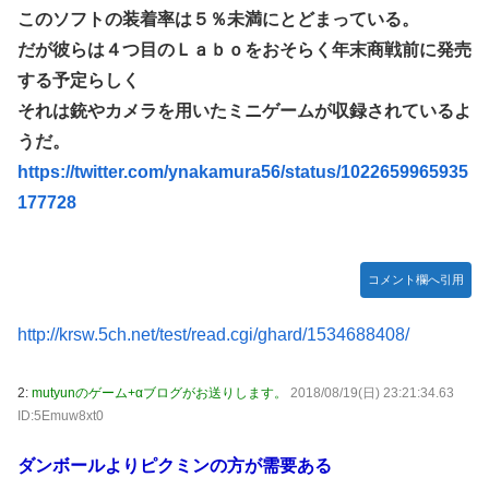
【競馬】あの武ルメ痛バッグのファンさん、二人とツーショ
このソフトの装着率は５％未満にとどまっている。
ット！
だが彼らは４つ目のＬａｂｏをおそらく年末商戦前に発売
【学マス】AIライザに対抗して学マスもAIアイドルを出そう
する予定らしく
昭和戦隊のロボデザイン、配信で追って見ると…
それは銃やカメラを用いたミニゲームが収録されているよ
【デレマス】 仮面ライダーバロンＰ第２話「蒼翼の乙女」
うだ。
https://twitter.com/ynakamura56/status/1022659965935
タトゥー彫り師さん「刺青入れてる奴は全員バカです」→30
万再生ｗｗｗｗｗｗ
177728
【悲報】「美人すぎる県警本部長」失職ｗｗｗｗｗｗｗｗｗ
本屋に現れた異臭＆浮浪者風の男、ペタンコのボストンバッ
コメント欄へ引用
グをパンパンにして無会計で退店！Gメンに確保され「なん
で？」と本気で困惑ｗｗｗ
http://krsw.5ch.net/test/read.cgi/ghard/1534688408/
【動画】これはお見事。中国重慶市で珍しい事故が撮影され
る。
2:
mutyunのゲーム+αブログがお送りします。
2018/08/19(日) 23:21:34.63
【画像】 キャミイの18万円の最新フィギュア、ガチで作り
ID:5Emuw8xt0
込みがエグすぎる
ダンボールよりピクミンの方が需要ある
私の彼に裏表がなさすぎる 第3話