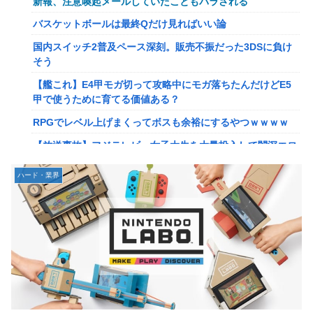
新報、注意喚起メールしていたこともバラされる
【画像】このLINEでなんで女が怒ってるのか分かんない奴
バスケットボールは最終Qだけ見ればいい論
はモテない奴確定らしい←お前らは勿論わかるよ
国内スイッチ2普及ペース深刻。販売不振だった3DSに負け
な？？？？？？？
そう
【動画】高校生さん、文化祭でコーヒーカップを作って大盛
【艦これ】E4甲モガ切って攻略中にモガ落ちたんだけどE5
りあがり←なんかどっかで見たことあると話題に
甲で使うために育てる価値ある？
【NGS】LG5「レアレンス」シリーズが強すぎると話題に
RPGでレベル上げまくってボスも余裕にするやつｗｗｗｗ
【アプグレも約束】
【放送事故】フジテレビ、女子大生を大量投入して闇深エロ
【ｗ】長年育てやっと蕾がつき楽しみにしてたら動物の死肉
番組ｗｗｗｗ
に擬態（外観・腐肉臭）する花が！
ハード・業界
【悲報】坂口杏里を家に住ませてあげた結果ｗｗｗｗ
『ゼルダの伝説』ゼルダ姫とリンクって毎回結ばれずに別の
相手と子孫を残してるって本当…？
【悲報】女性配信者「アスペの検査してみた…みんなこれわ
かるの？」
韓国人「英メディアや海外各社も一斉に韓国サッカー協会を
巡る過去の不祥事を報道！」→「国際的な信用失墜の危
【画像】20年前のAV、キチガイすぎるwwwwww
機‥」
【画像】女さん、ミニ過ぎる浴衣を着た写真を投稿して叩か
【画像】廃墟化したレンタルビデオ屋、そのまま時が止まっ
れるｗｗｗｗ
てしまっていると話題にｗｗｗｗ
【朗報】菅直人元総理、再評価されるｗｗｗｗｗｗｗｗｗｗ
【悲報】女性配信者「アスペの検査してみた…みんなこれわ