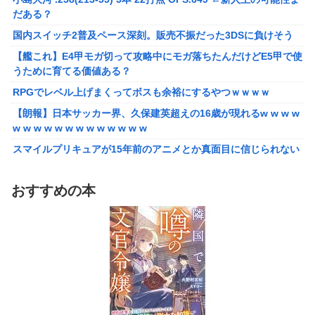
った後ももやもやしてる
だある？
国内スイッチ2普及ペース深刻。販売不振だった3DSに負けそう
国内スイッチ2普及ペース深刻。販売不振だった3DSに負けそう
【艦これ】E4甲モガ切って攻略中にモガ落ちたんだけどE5甲で使
うために育てる価値ある？
【艦これ】E4甲モガ切って攻略中にモガ落ちたんだけどE5甲で使
うために育てる価値ある？
RPGでレベル上げまくってボスも余裕にするやつｗｗｗｗ
RPGでレベル上げまくってボスも余裕にするやつｗｗｗｗ
【泣】年配夫婦が営む中華屋さん、休業を知らせる貼り紙に応援
コメントが続々と
【朗報】日本サッカー界、久保建英超えの16歳が現れるw w w w
w w w w w w w w w w w w w
【画像】森高千里（18）「私がオバさんになったらミニスカート
は無理よ」→現在ｗｗｗｗ
スマイルプリキュアが15年前のアニメとか真面目に信じられない
んだけど
【悲報】ワイ「半沢直樹みたいな銀行員カッコいい」銀行員の友
人「あんな奴居ねえよ」
【愕然】自称グルメ「やっぱりフグ刺しは旨い！ｗ」 ワイ「あ
おすすめの本
のさ・・・」 →
シカ「ヒマワリ全部喰った」 郡山布引風の高原まつり中止
【悲報】メイドインアビスの主題歌、ホロライブに決まって大炎
【画像あり】居酒屋「6人で長居して会計4939円！喋りたいだけ
上wwwww
なら公園に行ってくれ（怒」
【朗報】女子高 生レイヤー、臭いやつに苦言 「洋服は一回全部
【悲報】ちいかわ作者さん、「総額30億超」の大豪邸を建て
熱湯につけよう！洗濯機はキッチンハイター薄めた水で一回まわ
る！？ｗｗｗｗｗ
そう！」
【鼻水】お灸堂の院長先生による「鼻がつらい時の対処法」誰で
【悲報】高市内閣、消費税1％表明でも支持率下落 →ついに６割
も簡単にできると話題に