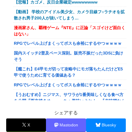
【悲報】カゴメ、反日企業確定wwwwwwww
【動画】 学校のアイドル美少女、カメラ目線フ○ラチオを拡
散され男子200人が抜いてしまう…
漫画家さん、覇権ゲーム『NTE』に正論「スゴイけど面白く
はない」
RPGでレベル上げまくってボスも余裕にするやつｗｗｗｗ
国内スイッチ2普及ペース深刻。販売不振だった3DSに負け
そう
【艦これ】E4甲モガ切って攻略中にモガ落ちたんだけどE5
甲で使うために育てる価値ある？
RPGでレベル上げまくってボスも余裕にするやつｗｗｗｗ
【うおむすめ】ニジマス、サワラが1番美味しくなる食べ方
を公開『西京焼きめっっっちゃ美味いよね！』『赤味噌なん
ですね』
シェアする
【ななし】ねるちゃん「おじさんたち～！もりもり食べて元
気だすのよ～」
X
Mastodon
Bluesky