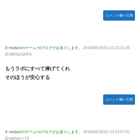
【悲報】 めっちゃカメレオンさん、早速パクリゲーが任天
堂ストアに登場してしまう……
コメント欄へ引用
やる夫のダンジョン運営記183-雑談所ネタ118 懺悔小ネタ
「創刻のファイアホイール」+埋めネタ「ファイアホイール
TCG・その後」
【にじさんじ】委員長、Claude Codeまで手出してるん
3:
mutyunのゲーム+αブログがお送りします。
2018/08/19(日) 23:22:21.65
か…『もう何でも作れそうやな』
ID:8MTaXQOF0
やる夫「催眠アプリを手に入れたんだけど……これ必要だっ
た？」 第29話
もうラボにすべて捧げてくれ
そのほうが安心する
【悲報】エルデンリング始めたけど難しい
モバＰ「アイドルにセクハラをします」
【画像】漫画・アニメの「武人系敵幹部」に付きまといがち
コメント欄へ引用
な疑問ｗｗｗｗ
おでこ封印！中村アン、“前髪あり”の新ヘアスタイルに「新
鮮でたまらん」の声【画像】
4:
mutyunのゲーム+αブログがお送りします。
2018/08/19(日) 23:23:57.81
BYDの軽EV「ラッコ」受注が700台超 7月販売は125台
ID:pBAiX++70