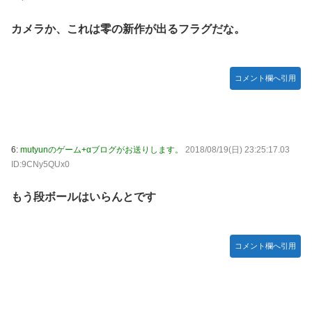
【種運命】ネオが結局よく分からないまま新しい映画が終わ
った後ももやもやしてる
カメラか、これは零の新作が出るフラグだな。
乃木坂ど新規の5期オタさんってもしかして、賀喜遥香のイ
ンスタフォロワー初動が大して伸びないと思ってませんでし
た？24h16.3万でぶっちぎりですよ笑
コメント欄へ引用
焦げだらけの業務用鉄板が水と蒸気で鏡のようにピカピカに
「味が全部流れていく！」【海外の反応】
YAC卒業の日
6:
mutyunのゲーム+αブログがお送りします。
2018/08/19(日) 23:25:17.03
【画像あり】ロピアのパワー全開おにぎり「444円」がコチ
ID:9CNy5QUx0
ラｗｗｗｗｗ
【NMB48】坂下真心期待できそう
もう段ボールはいらんとです
賀喜遥香 ｢さくちゃんはちいかわ｣ 遠藤さくら ｢かっきーは
ハチワレ｣【乃木坂46】
コメント欄へ引用