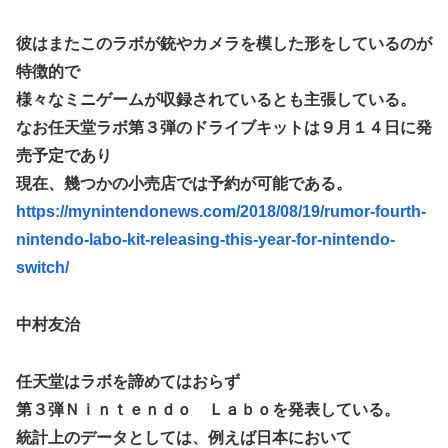
な？？？？？？？
炎上 もう何回目だよ…
海外「日本なんて行くんじゃなかった…」 日本を知ってし
彼はまたこのラボが銃やカメラを模した形をしているのが
【試合実況】西武２軍スタメン 先発:杉山遙希（2026.8.9）
まったディズニー信者、帰国後『本家』に失望する事態に
特徴的で
芸能人 「車の任意保険は強制にしろ、保険にも入れないヤ
【艦これ】ひみつの通り道 他
ツは運転すんな！法律を改正しろ！！」
様々なミニゲームが収録されているとも主張している。
LIAR GAME -ライアーゲーム- 第17話 感想：秋山さんの逆
なお任天堂ラボ第３弾のドライブキットは９月１４日に発
【J2第1節 鳥栖×甲府】鳥栖が好相性の甲府に2-0快勝で5年
転の策がバレちゃった！
ぶり開幕白星！田中雄大は古巣に恩返しPK弾
売予定であり
【画像】エチビデ女優さん、番組の企画でハッスルしすぎて
現在、幾つかの小売店では予約が可能である。
しまうｗｗｗｗｗｗ
https://mynintendonews.com/2018/08/19/rumor-fourth-
【ウマ娘】わたしの全力受け止めて♡ ←「またへんないき
nintendo-labo-kit-releasing-this-year-for-nintendo-
ものがふえてる…」
switch/
【悲報】人気プロゲーマーと結婚したグラドル、息子の「自
閉スペクトラム症」診断にショックで泣く
中村友治
海外「全部日本の真似だったのか…」 日本の普通のテレビ
番組が最新SNSの数十年先を行っていたと話題に
任天堂はラボを諦めてはおらず
【ウマ娘】ジェンティル「そろそろ狩るわ...♥」
第３弾Ｎｉｎｔｅｎｄｏ Ｌａｂｏを発表している。
【エ●漫画】乱交物のエ●漫画←これｗｗｗ
統計上のデータとしては、例えば日本において