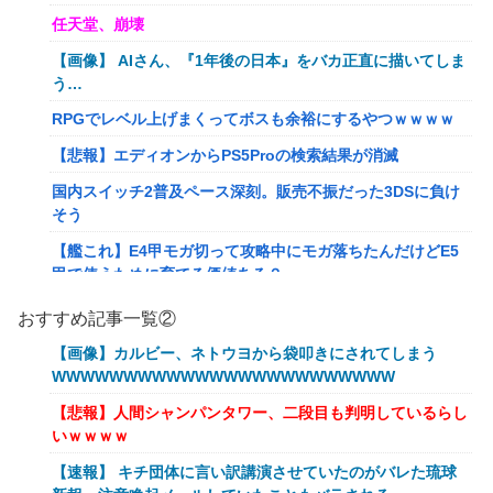
任天堂、崩壊
【画像】 AIさん、『1年後の日本』をバカ正直に描いてしま
う…
RPGでレベル上げまくってボスも余裕にするやつｗｗｗｗ
【悲報】エディオンからPS5Proの検索結果が消滅
国内スイッチ2普及ペース深刻。販売不振だった3DSに負け
そう
【艦これ】E4甲モガ切って攻略中にモガ落ちたんだけどE5
甲で使うために育てる価値ある？
RPGでレベル上げまくってボスも余裕にするやつｗｗｗｗ
おすすめ記事一覧②
【艦これ】でもイベントのたびに思うんだ 空母機動部隊っ
【画像】カルビー、ネトウヨから袋叩きにされてしまう
てクソだわ！
WWWWWWWWWWWWWWWWWWWWWWWW
【衝撃】葬儀屋「火葬プランはどうなさいますか？」ワイ喪
【悲報】人間シャンパンタワー、二段目も判明しているらし
主「直葬で(即答)」→結果ァw w w w w w w w w w
いｗｗｗｗ
イーロン・マスク「中国のロボットはデタラメで遠隔操作し
【速報】 キチ団体に言い訳講演させていたのがバレた琉球
てるだけ」