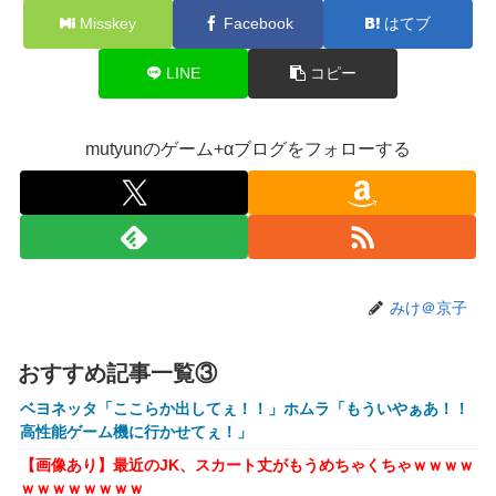
【にじさんじ】ソフィ、バッターボックスに立ってみた『え
Misskey
Facebook
はてブ
えフォームや』『打球の伸びがすごい』
【画像】株の暴落を描いた漫画、ガチで怖いwwwww
LINE
コピー
【画像】坂口杏里、逃走してウ●カスまで晒されるｗｗｗｗ
ｗ
mutyunのゲーム+αブログをフォローする
【動画】甲子園の女性審判、大誤審で炎上
【画像】キングダムの河了貂、「あったけぇ壁」に引き続き
更に味方をぶっ殺す作戦を実行する
トランプ「イランが核兵器を作れば、イタリアを2分で消滅
させる」メローニ「核を持っている国で実際に使ったアホは
アメリカだけｗ」
みけ＠京子
一般作だけどエロいシーンがあって、妙にムラムラしてしま
った作品
おすすめ記事一覧③
【悲報】女性配信者「アスペの検査してみた…みんなこれわ
ベヨネッタ「ここらか出してぇ！！」ホムラ「もういやぁあ！！
かるの？」
高性能ゲーム機に行かせてぇ！」
【放送事故】フジテレビ、女子大生を大量投入して闇深エロ
【画像あり】最近のJK、スカート丈がもうめちゃくちゃｗｗｗｗ
番組ｗｗｗｗ
ｗｗｗｗｗｗｗｗ