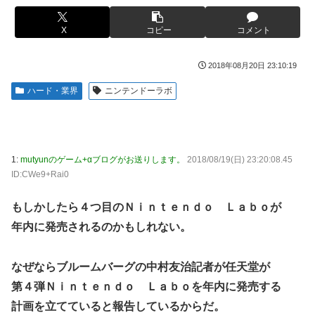
ｗｗｗｗｗｗｗｗ
かるの？」
【画像】このLINEでなんで女が怒ってるのか分かんない奴
X
コピー
コメント
【画像】ハンターハンターさん、ガチで最強の新能力を登場
はモテない奴確定らしい←お前らは勿論わかるよ
させてしまうｗｗｗｗｗｗｗ
な？？？？？？？
2018年08月20日 23:10:19
【画像】週刊少年マガジン、限界突破
海外「日本は戦勝国なんだよ」 戦後の日本人の特別な生き
ハード・業界
ニンテンドーラボ
様に各国から称賛の声
「テイルズオブシンフォニア リマスター」発売日が2/16に
決定！最新の「発売日告知トレーラー」も公開！
【悲報画像】イキリたい年頃の中学生さん、和彫を入れて人
生終了へ←これw w w w w w
やる夫のダンジョン運営記189-雑談所ネタ 第123話「なぜな
にキャス狐さん・世界改変」
実際『ゼルダ 時オカ』→『風タク』の時の空気感を知りた
1:
mutyunのゲーム+αブログがお送りします。
2018/08/19(日) 23:20:08.45
い
実際『ゼルダ 時オカ』→『風タク』の時の空気感を知りた
ID:CWe9+Rai0
い
【画像】サンモニの女子アナさん、日曜の朝から素材を提供
もしかしたら４つ目のＮｉｎｔｅｎｄｏ Ｌａｂｏが
してしまう
【悲報】女さん、歩行者を轢いた挙句、道路に倒れてどえら
いことになってしまうw w w w w w w
年内に発売されるのかもしれない。
【画像】スト6に彗星の如く現れたフィリピン人キャラが可
愛すぎると話題に！
海外「日本人はなんて気高いんだ！」 英高級紙も驚愕した
極限の中の日本人の姿に世界が衝撃
なぜならブルームバーグの中村友治記者が任天堂が
【動画】タイのティパンコーン王子が日本人女性とデート
か？
第４弾Ｎｉｎｔｅｎｄｏ Ｌａｂｏを年内に発売する
【画像】このLINEでなんで女が怒ってるのか分かんない奴
はモテない奴確定らしい←お前らは勿論わかるよ
計画を立てていると報告しているからだ。
【悲報】『メイドインアビス』主題歌にVTuber起用→また