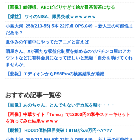
【悲報】坂口杏里を家に住ませてあげた結果ｗｗｗｗ
【画像】絵師様、AIにビビりすぎて絵が目茶苦茶になる
【画像】女性、『大人のおもちゃ』を入れたままMRI検査を
【爆益】 ワイのNISA、限界突破ｗｗｗｗｗｗ
受けた結果 →
小島大河 .258(213-55) 5本 22打点 OPS.649 ←新人王の可能性ま
「テイルズオブシンフォニア リマスター」発売日が2/16に
だある？
決定！最新の「発売日告知トレーラー」も公開！
夏休みの午前中にやってたアニメと言えば
実際『ゼルダ 時オカ』→『風タク』の時の空気感を知りた
晒屋さん、Xが新たな収益化制度を始めるのでパチンコ屋のアカ
い
ウントなどに有料会員になってほしいと懇願「自分を助けてくれ
ませんか」
昭和戦隊のロボデザイン、配信で追って見ると…
【悲報】エディオンからPS5Proの検索結果が消滅
【画像】 キャミイの18万円の最新フィギュア、ガチで作り
込みがエグすぎる
【画像】アイドルにしか見えないセクシー女優さんが話題になる
ｗｗｗｗｗｗ
【にじさんじ】委員長、Claude Codeまで手出してるん
おすすめ記事一覧④
※ガンダム ガンキャノン ガンタンク ガン○○○ ←一番違和
か…『もう何でも作れそうやな』
【画像】あのちゃん、とんでもないデカ尻を晒す・・・
感ないV作戦の4機目を考えた奴が優勝
モバＰ「アイドルにセクハラをします」
【画像】中華サイト「Temu」で12000円の和牛ステーキセット
【オリジナル可動フィギュア】WIND TOYS「タイタン スーパー
【画像】漫画・アニメの「武人系敵幹部」に付きまといがち
を買ってみた結果ｗｗｗｗ
アクションマッスルボディ」可動フィギュア各種【予約開始】
な疑問ｗｗｗｗ
【朗報】 HDDの価格限界突破！8TBが5.6万円へ????
【重音テト】コナミデフォルメフィギュア「重音テト 通常衣装
【種運命】ネオが結局よく分からないまま新しい映画が終わ
Ver.」「重音テト SV衣装Ver.」【彩色原型公開】
小島大河 .258(213-55) 5本 22打点 OPS.649 ←新人王の可能性ま