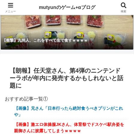
mutyunのゲーム+αブログ
メニュー
検索
【衝撃】九州人、これをすべて生で食すｗｗｗｗ
【朗報】任天堂さん、第4弾のニンテンド
ーラボが年内に発売するかもしれないと話
題に
おすすめ記事一覧①
【画像】兄さん「日本行ったら絶対食うべきプリンがこれ
や」
【画像】激エロ体操服JKさん、体育祭でドスケベ駅弁姿を
親御さんに披露してしまうｗｗｗｗ