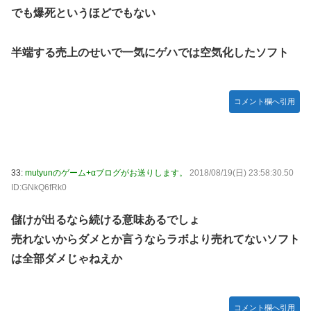
でも爆死というほどでもない
半端する売上のせいで一気にゲハでは空気化したソフト
コメント欄へ引用
33:
mutyunのゲーム+αブログがお送りします。
2018/08/19(日) 23:58:30.50
ID:GNkQ6fRk0
儲けが出るなら続ける意味あるでしょ
売れないからダメとか言うならラボより売れてないソフト
は全部ダメじゃねえか
コメント欄へ引用