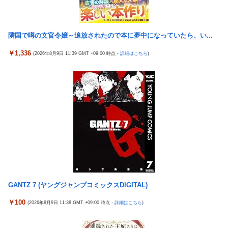
割れ
【悲報】高市内閣、消費税1％表明でも支持率下落 →ついに６割
日本の防衛白書、ついに青春アニメ化ｗｗｗ 国防を語る本なのに
割れ
表紙が謎すぎる
隣国で噂の文官令嬢～追放されたので本に夢中になっていたら、い...
日本の防衛白書、ついに青春アニメ化ｗｗｗ 国防を語る本なのに
タトゥー彫り師さん「刺青入れてる奴は全員バカです」→30万再
表紙が謎すぎる
￥1,336
(2026年8月9日 11:39 GMT +09:00 時点 -
詳細はこちら
)
生ｗｗｗｗｗｗ
タトゥー彫り師さん「刺青入れてる奴は全員バカです」→30万再
「神聖なる場所です」靖国神社、境内におけるコスプレや軍装の
生ｗｗｗｗｗｗ
禁止を発表
【画像】廃墟化したレンタルビデオ屋、そのまま時が止まってし
日本に対抗報復時、韓国のGDP3.1%減少…韓国の被害がより大き
まっていると話題にｗｗｗｗ
い＝韓国の反応
【悲報】女性配信者「アスペの検査してみた…みんなこれわかる
実際『ゼルダ 時オカ』→『風タク』の時の空気感を知りたい
の？」
チェリ男の悠遊自適 #608【オススメを選ぶ時の注意点！？】
【画像】ハンターハンターさん、ガチで最強の新能力を登場させ
てしまうｗｗｗｗｗｗｗ
THE NEUTRALのしげるさんのパチンココラボイベント動画が公
開される！めっちゃ楽しそうだな！！！
【画像】週刊少年マガジン、限界突破
なんでパチンコってこんな回らなくなったんだろうな…源さんと
【動画】甲子園の女性審判、大誤審で炎上
GANTZ 7 (ヤングジャンプコミックスDIGITAL)
かUCの時って1000円25ぐらい回ったもんな
「テイルズオブシンフォニア リマスター」発売日が2/16に決定！
￥100
(2026年8月9日 11:38 GMT +09:00 時点 -
詳細はこちら
)
アクセルワールドのパチンコが相当やばいらしい… 打った人「剣
最新の「発売日告知トレーラー」も公開！
客列伝に並ぶ台が誕生した。みんな絶対打って欲しい！」
日本に対抗報復時、韓国のGDP3.1%減少…韓国の被害がより大き