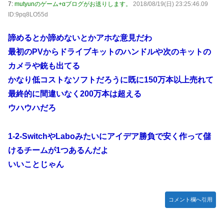
7:
mutyunのゲーム+αブログがお送りします。
2018/08/19(日) 23:25:46.09
ID:9pq8LO55d
諦めるとか諦めないとかアホな意見だわ
最初のPVからドライブキットのハンドルや次のキットの
カメラや銃も出てる
かなり低コストなソフトだろうに既に150万本以上売れて
最終的に間違いなく200万本は超える
ウハウハだろ
1-2-SwitchやLaboみたいにアイデア勝負で安く作って儲
けるチームが1つあるんだよ
いいことじゃん
コメント欄へ引用