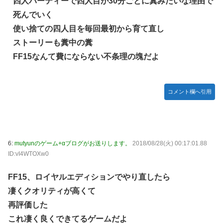
四人パーティーで四人目が30分ごとに糞みたいな理由で
死んでいく
使い捨ての四人目を毎回最初から育て直し
ストーリーも糞中の糞
FF15なんて費にならない不条理の塊だよ
コメント欄へ引用
6:
mutyunのゲーム+αブログがお送りします。
2018/08/28(火) 00:17:01.88
ID:vI4WTOXw0
FF15、ロイヤルエディションでやり直したら
凄くクオリティが高くて
再評価した
これ凄く良くできてるゲームだよ