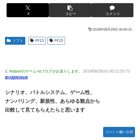
日本代表DF冨安健洋の英プレミア・クリスタルパレス加入
【胸糞】Zクソガキ、おばあちゃんをいじめて炎上するｗｗ
が正式決定 鎌田大地とチームメイトに
ｗｗ
X
コピー
コメント
日向坂OGの最新ランジェリー、もうエグいだろ・・・(画像
【艦これ】 なんか今回はE5は甲で当然みたいな流れあるよ
どーん)
ね
2018年08月29日 00:00:15
【画像】山ガールさん、山でラーメンを食べたらおじさんに
やる夫「催眠アプリを手に入れたんだけど……これ必要だっ
ソフト
FF13
FF15
怒られるｗｗｗ
た？」 第29話
富士登山ツアー中に64歳男性死亡 8合目付近で意識失う
【動画】手術中に熊本地震直撃やばすぎる
【GIF動画】宮城の可愛すぎるチアさん、甲子園で発見され
江別大学生暴行ﾀﾋ″主犯格″の川口侑斗被告に「無期懲役」の
1:
mutyunのゲーム+αブログがお送りします。
2018/08/28(火) 00:12:53.73
る
判決→当時17歳少年に「懲役30年」の判決
ID:tZjOUSs/0
秋田県職員さん、会見をバスローブ＆喫煙スタイルで対応し
ジャンポケ斎藤と代理人のやりとり、「地獄すぎて完全にコ
てしまい大炎上ｗ
ントになってる……」と衝撃を受ける人が続出中
シナリオ、バトルシステム、ゲーム性、
【衝撃】ジャンポケ斉藤の被害女性「バウムクーヘン売った
シャウエッセン公式、またこういうのでいい丼をポスト
ナンバリング、新規性、あらゆる観点から
りTikTokライブしててムカついたから示談しなかった」←
比較して見てもらえたらと思います
もしも日本全土がRPG化したらを考えるスレ
コレってさ…
【艦これ】E3-4のラスダンは航空優勢は取るの？取らない
海外「全部日本の真似だったのか…」 日本の普通のテレビ
の？
番組が最新SNSの数十年先を行っていたと話題に
コメント欄へ引用
【悲報】元ジャンポケ斉藤の被害女性「事件で知名度を上げ
【悲報】ロシア、じわじわと逝き始める