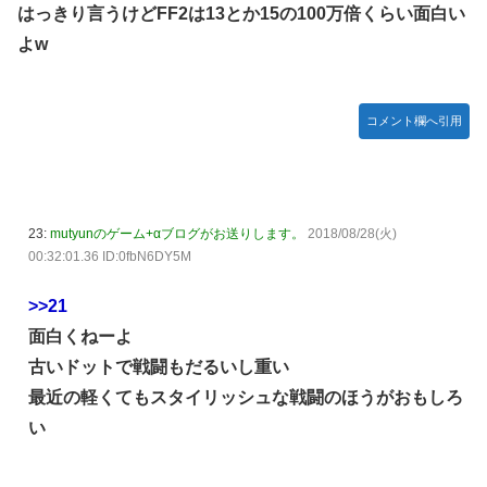
はっきり言うけどFF2は13とか15の100万倍くらい面白い
よw
コメント欄へ引用
23:
mutyunのゲーム+αブログがお送りします。
2018/08/28(火)
00:32:01.36 ID:0fbN6DY5M
>>21
面白くねーよ
古いドットで戦闘もだるいし重い
最近の軽くてもスタイリッシュな戦闘のほうがおもしろ
い