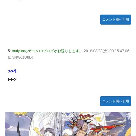
Дﾟ)))
亡き叔母の遺書「実は17年前に従兄弟と赤ちゃんを交換し
た」全員で家族会議を開いた結果、拍子抜けするほど〇〇な
コメント欄へ引用
展開を迎えて婚約者呆然←家族の絆が深すぎて修羅場になら
んかった
高配当をうたった「みんなで大家さん」→実態は2881億円
の債務超過
5:
mutyunのゲーム+αブログがお送りします。
2018/08/28(火) 00:15:47.06
【動画】高速道路を走行中の車からリアガラスが飛んでくる
ID:vNW0zU8Ld
事故(ﾟoﾟ)
>>4
「ドラゴンボール」新作TVアニメが7月から放送されるぞ！
FF2
【デレマス】 810プロエアコン騒動【ぷちかれシリーズ】
【〈物語〉シリーズ】 セガ「忍野忍」「斧乃木余接」プラ
イズフィギュア【彩色原型公開】
コメント欄へ引用
やる夫のダンジョン運営記183-雑談所ネタ118 懺悔小ネタ
「創刻のファイアホイール」+埋めネタ「ファイアホイール
TCG・その後」
「ドラクエ11」攻略感想(54/クリア後)マルティナの「しん