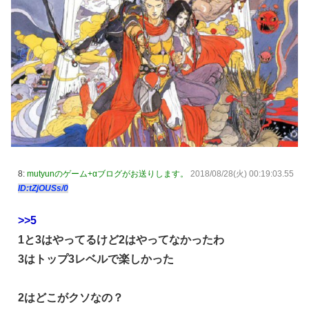
ぴのビスチェ」可愛い！そしてメドローアやギガバーストき
たー！
【デレマス】 和久井留美「夢を作って、いつか遊んで」
【謎】『ダーク路線のドラクエ12』を発売中止にしないとい
けなかった理由ってガチでなに？とりあえすだせばいいやん
【デレマス】 紗南「アイドルに似合うポケモン？」
switch2版『Lies of P』、メタスコア86でゲーフリ新作を
粉砕
【ウマ娘】海外のファンアートからしか得られない栄養素が
8:
mutyunのゲーム+αブログがお送りします。
2018/08/28(火) 00:19:03.55
ある。←「おデジ以外味付けが濃いな…」
ID:tZjOUSs/0
韓国人「熊本地震で見る日本の土木技術の完全勝利をご覧く
ださい」→「これはすごいわ」「こういうのを見ると日本人
>>5
は何か適当に作る感じがしない・・・」「あれがまさに経験
1と3はやってるけど2はやってなかったわ
値である」
3はトップ3レベルで楽しかった
キム・カッファン総合スレ
初見で「勝てるわけないやろくそったれ…」って思ったゲー
2はどこがクソなの？
ムの敵ｗｗｗｗｗ