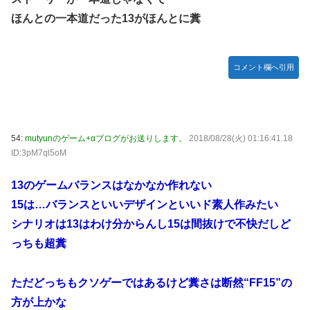
ほんとの一本道だった13がほんとに糞
コメント欄へ引用
54:
mutyunのゲーム+αブログがお送りします。
2018/08/28(火) 01:16:41.18
ID:3pM7ql5oM
13のゲームバランスはなかなか作れない
15は…バランスといいデザインといいド素人作みたい
シナリオは13はわけ分からんし15は間抜けで不快だしど
っちも超糞
ただどっちもクソゲーではあるけど糞さは断然“FF15”の
方が上かな