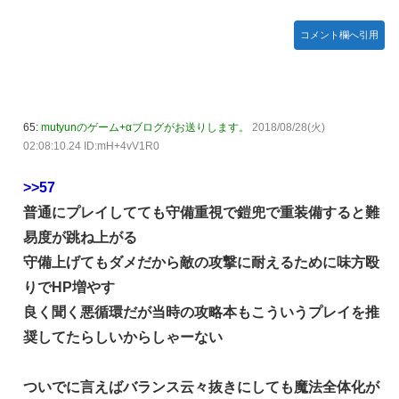
コメント欄へ引用
65:
mutyunのゲーム+αブログがお送りします。
2018/08/28(火)
02:08:10.24 ID:mH+4vV1R0
>>57
普通にプレイしてても守備重視で鎧兜で重装備すると難
易度が跳ね上がる
守備上げてもダメだから敵の攻撃に耐えるために味方殴
りでHP増やす
良く聞く悪循環だが当時の攻略本もこういうプレイを推
奨してたらしいからしゃーない
ついでに言えばバランス云々抜きにしても魔法全体化が