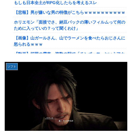
れたんやがこれワイ詰みか？？？？？？？
もしも日本全土がRPG化したらを考えるスレ
【動画】手術中に熊本地震直撃やばすぎる
【悲報】男が嫌いな男の特徴がこちらｗｗｗｗｗｗｗｗｗｗ
避難所にベッドがない！と文句たらたらだった左派、実際に
ホリエモン「面接でさ、納豆パックの薄いフィルムって何の
避難所にベッドが搬入されてしまった結果……
ために入っていの？って聞くわけ」
『ドラクエの面白さのピークははがねのつるぎ買った時』←
【画像】山ガールさん、山でラーメンを食べたらおじさんに
これ
怒られるｗｗｗ
【韓日共同調査】「日本に良い印象」の韓国人54.3％ 13年
【動画】福岡の電車、複数の駅で「チンポッ❤」というアナ
以降で最高に 日本人の韓国好感度は35.3％
ウンスが流れ大騒ぎwwwwwwwww
ソフト
【スト6】竹内ジョン選手「どう考えても調整の時期がおか
【悲報】ショートスリーパー堀さん、対面で高須幹弥にブチ
しい。大会の真っただ中にコンセプトが変わるほどの調整、
ギレるｗｗｗｗ
大会が終わった後は微調整。趣旨が一貫してない」
女性「レイプされました」検事「嘘では？」女性「傷ついた
【画像】台湾とフランス、地震発生から6時間以内に設置し
ので訴えます」
た「避難所」がこちらｗｗｗｗ
【艦これ】イベントぼちぼち終わらせてる人増えてるけど、
【悲報】息子がみいちゃんのママ、限界を迎える「もう無
終わったらみんな何してる？
理。普通の家庭を築きたい。普通の子育てをしたい。」
【艦これ】デイス 他
【悲報】エアコン業者、正論「エアコンスプレーなんて使わ
【艦これ】けーかいじん 他
ない方がいい」ﾄﾞﾝｯ！