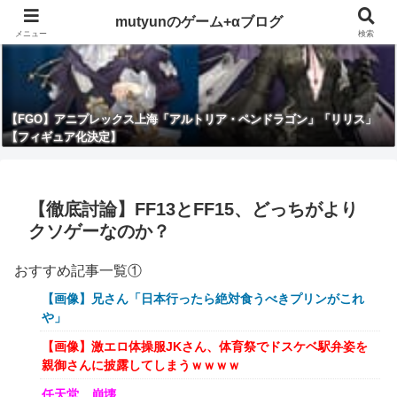
mutyunのゲーム+αブログ
メニュー
検索
【FGO】アニプレックス上海「アルトリア・ペンドラゴン」「リリス」
【フィギュア化決定】
【徹底討論】FF13とFF15、どっちがより
クソゲーなのか？
おすすめ記事一覧①
【画像】兄さん「日本行ったら絶対食うべきプリンがこれ
や」
【画像】激エロ体操服JKさん、体育祭でドスケベ駅弁姿を
親御さんに披露してしまうｗｗｗｗ
任天堂、崩壊