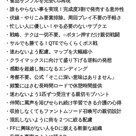
・食品サンプルを完全CG再現
・誰もやらない事を実現！完成度3割で発売する意外性
・伏線・やりこみ要素排除。周回プレイ不要の手軽さ
・忙しい人に優しい！やる必要のないサブクエ
・戦略、テクは一切不要。○ボタン押すだけ親切戦闘
・サルでも勝てる！QTEでらくらくボス戦
・迷わないよう配慮。マップを大幅縮小
・クライマックスに向けて盛り下げる逆転の発想
・感動を超越し無になるエンディング
・考察不要。公式「そこに深い意味はありません」
・頻繁にはさむ長時間ロードで休憩時間提供
・迷わないよう1匹ずつ受注する親切モブハント
・仲間に罵声を浴びせられ続け学習できる介護の心得
・収拾しなくてもファントムソード召喚可の親切設計
・混乱しないように街を２つに絞る配慮
・FFに興味がない人をDに据える斬新な組織