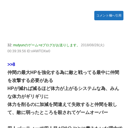
日向坂46・18thシングル発売決定！
コメント欄へ引用
｢乃木坂あそぶだけ 1万円で遊ぼう！｣ 後編公開！！！【乃木
坂46】
【悲報】アイドルが歌下手な理由
【海外の反応】海外「日本資本が入った瞬間、魔法がかかっ
32:
mutyunのゲーム+αブログがお送りします。
2018/08/28(火)
たｗ」豪州のセブンイレブンが”日本化”して劇的進化！「お
00:39:39.56 ID:vI4WTOXw0
にぎりとたまごサンドが食べられるなんて……」
10/29の｢MTV VMAJ 2026｣に出演決定！！！【乃木坂46】
>>8
青葉坂46、まもなく正式発表か
仲間の最大HPを強化する為に敵と戦ってる最中に仲間
を攻撃する必要がある
【AIグラビア】おしっこをしている女の子のAIエロ画像まと
め【リアル調】 Part 3
HPが減れば減るほど体力が上がるシステムな為、みん
な体力がギリギリに
体力を削るのに加減を間違えて失敗すると仲間を殺し
て、敵に弱ったところを殺されてゲームオーバー