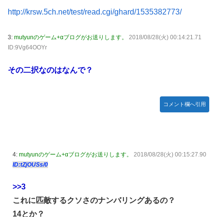
てバウムクーヘン売ったりTikTokライブしてて悔しさと怒
http://krsw.5ch.net/test/read.cgi/ghard/1535382773/
【動画】ロシア軍のドローンをネット発射装置で撃墜するウ
りを感じた」
クライナ。
白戸ゆめのアナ セクシーニットのノースリーブ巨乳！！
3:
mutyunのゲーム+αブログがお送りします。
2018/08/28(火) 00:14:21.71
首相官邸、高市首相の熊本訪問の感動BGM付きムービーを
【GIF動画あり】
ID:9Vg64OOYr
投稿「全部が全部ありがたかったです」
【ウマ娘】海外トレによるライトハローさんとの最高の夜
その二択なのはなんで？
【画像】70年代の漫画、あまりにも時代を先取りしすぎてい
たｗｗｗｗ
【動画】地震発生時の熊本総合病院の手術室の様子が(((ﾟ
コメント欄へ引用
Дﾟ)))
【艦これ】これがラ級ちゃんの水着modeか・・・！
【朗報】ワンピースのミホークとビスタさん、遥かにミホー
クの方が格上だったｗｗｗ
4:
mutyunのゲーム+αブログがお送りします。
2018/08/28(火) 00:15:27.90
ID:tZjOUSs/0
【ウマ娘】セイちゃんの攻撃力を見よ！！！
【悲報】「HUNTER×HUNTER」のビヨンド=ネテロさん、
>>3
何か思ってた奴と違う・・・
これに匹敵するクソさのナンバリングあるの？
【動画】地震発生時の熊本総合病院の手術室の様子が(((ﾟ
14とか？