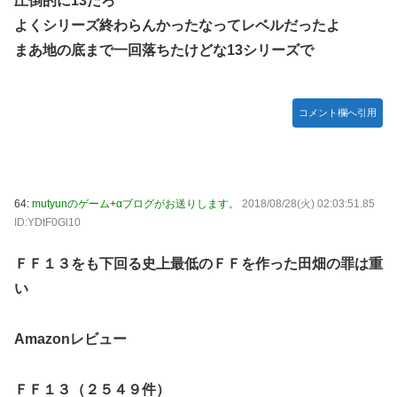
圧倒的に13だろ
よくシリーズ終わらんかったなってレベルだったよ
まあ地の底まで一回落ちたけどな13シリーズで
コメント欄へ引用
64:
mutyunのゲーム+αブログがお送りします。
2018/08/28(火) 02:03:51.85
ID:YDtF0Gl10
ＦＦ１３をも下回る史上最低のＦＦを作った田畑の罪は重
い
Amazonレビュー
ＦＦ１３（２５４９件）