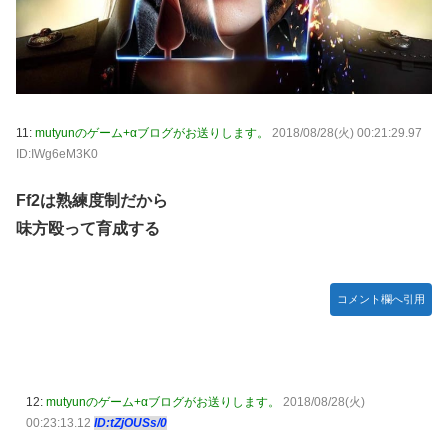
11:
mutyunのゲーム+αブログがお送りします。
2018/08/28(火) 00:21:29.97
ID:IWg6eM3K0
Ff2は熟練度制だから
味方殴って育成する
コメント欄へ引用
12:
mutyunのゲーム+αブログがお送りします。
2018/08/28(火)
00:23:13.12
ID:tZjOUSs/0