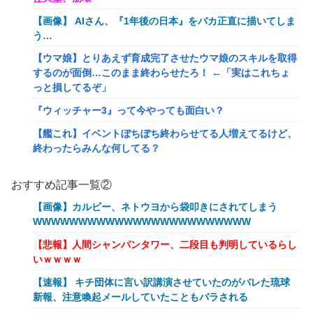
【画像】 AIさん、『1年後の日本』をバカ正直に描いてしま
う…
【ウマ娘】とりあえず育成完了させたウマ娘のスキルを取得
するのが面倒…このまま終わらせたろ！ ←「実はこれちょ
っと損してるぞ」
『ウィッチャー3』って今やっても面白い？
【艦これ】イベントぼちぼち終わらせてる人増えてるけど、
終わったらみんな何してる？
【艦これ】デイス 他
おすすめ記事一覧②
【艦これ】けーかいじん 他
【画像】カルビー、ネトウヨから袋叩きにされてしまう
【艦これ】水着川内さん 他
WWWWWWWWWWWWWWWWWWWWWWWW
洋服の青山、空調ウェアを発売ｗｗｗｗｗｗ
【悲報】人間シャンパンタワー、二段目も判明しているらし
いｗｗｗｗ
女「43億円注文して………キャンセルっと！」←こいつの目
的
【速報】 キチ団体に言い訳講演させていたのがバレた琉球
新報、注意喚起メールしていたこともバラされる
【驚愕】マチアプで会った外国人からまさかの『こう』言わ