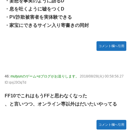
・妄想を事実のように語るD
・息を吐くように嘘をつくD
・PV詐欺被害者を実体験できる
・家宝にできるサイン入り寄書きの同封
コメント欄へ引用
46:
mutyunのゲーム+αブログがお送りします。
2018/08/28(火) 00:58:56.27
ID:qvjJ3OqTd
FF10でこれはもうFFと思わなくなった
、と言いつつ、オンライン専以外はだいたいやってる
コメント欄へ引用