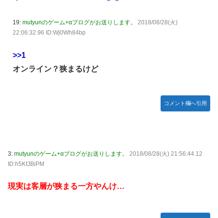
【ホロライブ】アキロゼ、映画をきっかけに「ちいかわ」に
「Sゴーゴージャグラー4KT（北電子）」「Lライザのアト
どハマり「今では毎晩1時間くらい見ながら入眠していま
リエKD（北電子）」が検定通過
19:
mutyunのゲーム+αブログがお送りします。
2018/08/28(火)
す」
伊藤裕樹、次戦勝利でタイトルマッチへ
22:06:32.96 ID:Wj0Wh84bp
【ウマ娘】セイちゃんの攻撃力を見よ！！！
>>1
【画像】韓国人「日本人の間で『女が破滅的な人生を送るの
オンライン？狭まるけど
を楽しむ陰湿な趣味』が流行っている」119万バズ
【ワンピース】ゾロ「女だぞ」エネル「見ればわかる」←こ
こ好きすぎるｗｗｗｗｗｗｗｗｗｗｗｗｗ
コメント欄へ引用
【艦これ】なんか調べたらE5めちゃくちゃ対地艦使うや
ん・・・
【名探偵プリキュア】明智が変身できた理由、謎すぎる…
欧州「日本だけ反則だろ…」 世界の『日本びいき』にヨー
3:
mutyunのゲーム+αブログがお送りします。
2018/08/28(火) 21:56:44.12
ロッパ全土から不満の声
ID:h5KfJBiPM
【艦これ】E5-4をウイニングランって言ったやつ誰や
現実は客層が狭まる一方やんけ…
【画像】ハンターハンターの人気キャラ3人、メイドフィギ
ュアになってしまうｗｗｗ