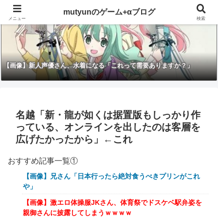
mutyunのゲーム+αブログ
メニュー
検索
【画像】新人声優さん、水着になる「これって需要ありますか？」
名越「新・龍が如くは据置版もしっかり作
っている、オンラインを出したのは客層を
広げたかったから」←これ
おすすめ記事一覧①
【画像】兄さん「日本行ったら絶対食うべきプリンがこれ
や」
【画像】激エロ体操服JKさん、体育祭でドスケベ駅弁姿を
親御さんに披露してしまうｗｗｗｗ