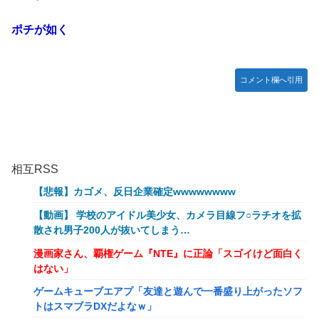
ポチが如く
コメント欄へ引用
相互RSS
【悲報】カゴメ、反日企業確定wwwwwwww
【動画】 学校のアイドル美少女、カメラ目線フ○ラチオを拡
散され男子200人が抜いてしまう…
漫画家さん、覇権ゲーム『NTE』に正論「スゴイけど面白く
はない」
ゲームキューブエアプ「友達と遊んで一番盛り上がったソフ
トはスマブラDXだよなｗ」