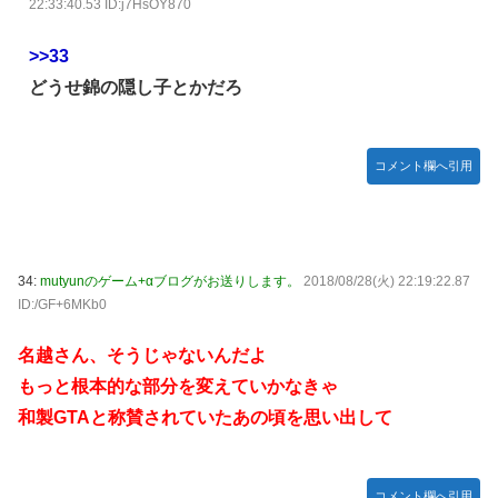
22:33:40.53 ID:j7HsOY870
>>33
どうせ錦の隠し子とかだろ
コメント欄へ引用
34:
mutyunのゲーム+αブログがお送りします。
2018/08/28(火) 22:19:22.87
ID:/GF+6MKb0
名越さん、そうじゃないんだよ
もっと根本的な部分を変えていかなきゃ
和製GTAと称賛されていたあの頃を思い出して
コメント欄へ引用