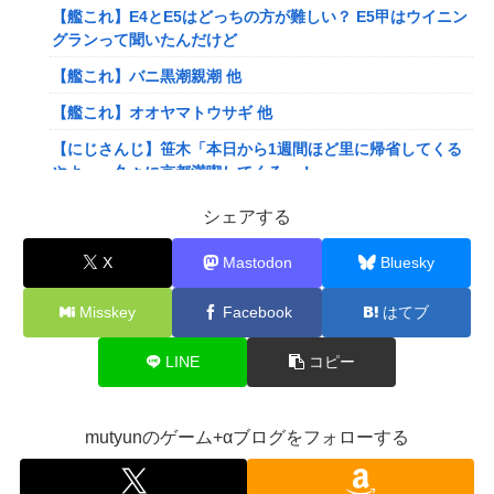
【艦これ】E4とE5はどっちの方が難しい？ E5甲はウイニン
グランって聞いたんだけど
【艦これ】バニ黒潮親潮 他
【艦これ】オオヤマトウサギ 他
【にじさんじ】笹木「本日から1週間ほど里に帰省してくる
やよ～。久々に京都満喫してくるっ！」
【にじさんじ】ののは、初の後輩コラボ！あゆゆとおはなし
シェアする
「なかよくなれるかな？！」【8/7(金)20:00】
X
Mastodon
Bluesky
【VTuber】Google Play初のトーク番組「選抜！推しナイ
ン発表会」発表へ！8名が推しキャラクターの魅力を語り合
Misskey
Facebook
はてブ
う【8/6(木)18:00】
【悲報】人気配信者「はっきり言う、ジャングリア沖縄ほん
LINE
コピー
とーーーーーーーーにおもんない！！！！」→炎上
【衝撃】クルタ族虐 殺の犯人、ツェリードニヒで確定！ク
ロロの演劇のせいで2人も無駄死ににwwww
mutyunのゲーム+αブログをフォローする
【画像】石川佳純さん(31)の体、エッッッッッッッッッッッ
ッッッッッッ！