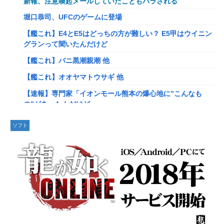
新報、注意喚起メールしていたこともバラされる
岡田斗司夫「人間の本音としてブサイクを見たら不愉快にな
堀口恭司、UFCのゲームに登場
る。この責任をどうとるんだ」
【艦これ】E4とE5はどっちの方が難しい？ E5甲はウイニン
【速報】ルフィの幹部、懲役20年に決定する←コレは妥当
グランって聞いたんだけど
か？？？？？？？
【艦これ】バニ黒潮親潮 他
【NGS】ルーサー緊急、新武器、東方コラボ、EXレベル
【艦これ】オオヤマトウサギ 他
40… 8/5はアップデート盛り沢山！？貴様ら何から始める？
( •᷄ὤ•᷅ )
【速報】専門家「イオンモール熊本の爆心地に”こんなも
の”があったんだけど…」
ヨーロッパが右翼政党の党員から銀行口座を作る権利を剥
奪、そのせいで皮肉すぎる展開に突入しており……
【画像】かつて天下を獲っていたYouTuberの現在ｗｗｗｗ
ソフト
【ウマ娘】ケンタ？のシオン
【悲報】映画館の客、ほぼバイオテロレベルのやらかしで観
客が避難する事態にｗｗｗｗ
韓国人「海上自衛隊護衛艦ちょうかいによるトマホーク巡航
ミサイルの実射試験に韓国人が衝撃！」→「着々と進む最新
【警告】社会人「スムージーにキウイ皮ごと入れよ。これ美
鋭の防衛装備‥」
容にいいんだよね〜」→ 結果…
【画像】かつて天下を獲っていたYouTuberの現在ｗｗｗｗ
【悲報】有名漫画家、がんを公表「大腸癌になってしまいま
した。肝臓に転移も見られてステージ4です」
【悲報】コレコレ、月収1億円ｗｗｗそりゃ外出るのにボデ
ィガードつけるわ…
【衝撃】ハンターハンター、とんでもねえ伏線が発掘され