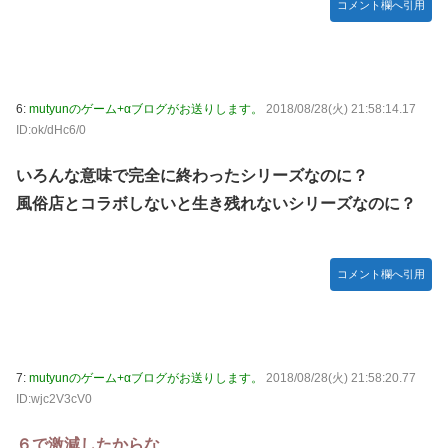
コメント欄へ引用
【ウマ娘】セイちゃんの攻撃力を見よ！！！
【ミリマス】6年後のアイドル達はどんな感じになってるん
だろう
【FF16】 「ファイナルファンタジー16」発売日が6/22に決
6:
mutyunのゲーム+αブログがお送りします。
2018/08/28(火) 21:58:14.17
定＆最新PV公開！思ったより発売早い…もう半年後か！
ID:ok/dHc6/0
【デレマス】 和久井留美「夢を作って、いつか遊んで」
いろんな意味で完全に終わったシリーズなのに？
ドンキのうなぎ食べた14人が食中毒…3歳児から75歳まで被
害
風俗店とコラボしないと生き残れないシリーズなのに？
「日本放送協会です」と名乗る男にドアを開けたら地獄…テ
レビもないのに居座り脅迫してきたNHK集金人を警察に通報
コメント欄へ引用
して黙らせた←警察官の神対応に感謝しかない
参政党・神谷代表、高市政権の食料品減税を「天下の愚策」
と一刀両断
福岡県議会「海外旅行じゃない、海外活動だ！」→視察費
7:
mutyunのゲーム+αブログがお送りします。
2018/08/28(火) 21:58:20.77
2.65億円公開で再炎上ｗｗｗ
ID:wjc2V3cV0
【艦これ】 E3-4のラスダンは航空優勢は取るの？取らない
の？
６で激減したからな…