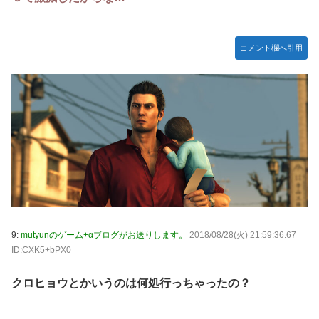
【デレマス】 紗南「アイドルに似合うポケモン？」
Switch2版『モンハンワイルズ』の動作環境が判明！
コメント欄へ引用
連合のモルモット部隊の部隊長になりました 第45話
メトロイドプライム4 新品が2999円に…
【デレマス】 橘ありす「あなたの瞳には」
『ほの暮しの庭』パケ版初週売上、Switch2版「21965本」
Switch版「12458本」
百合子「隣に座る貴女」【ミリマス】
上國料萌衣ちゃん、留学中にマックのバイトに応募するも書
類選考で落とされてしまう
【VTuber】Google Play「選抜！推しナイン発表会」出演
9:
mutyunのゲーム+αブログがお送りします。
2018/08/28(火) 21:59:36.67
者発表！『にじだけと思ってたけど座長と除夜のケツおるや
ID:CXK5+bPX0
んけ』
クロヒョウとかいうのは何処行っちゃったの？
実証実験都市「ウーブン・シティ」が一般の居住希望者の募
集開始 すでにトヨタ関係者が居住