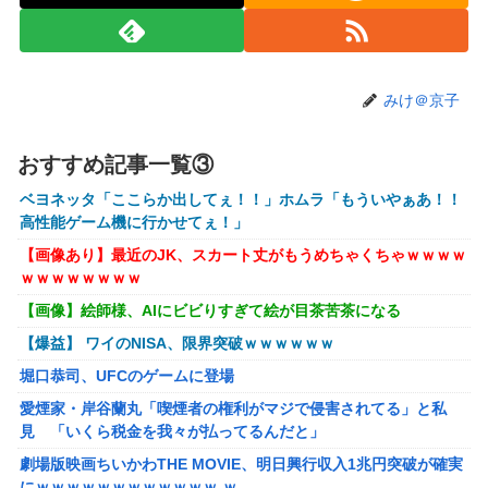
【速報】熊本イオンモール、爆発の原因は『これ』の可能性
【悲報】高市早苗に逆らった財務官僚、異例の左遷ｗｗｗｗ
ｗｗｗｗ
みけ＠京子
【閲覧注意】元臆女キャバ嬢の首吊り自●配信、拡散されま
くって終わるｗｗｗｗｗｗｗ
おすすめ記事一覧③
【悲報】女子自転車競技、ブラに綿を詰めまくって空気抵抗
ベヨネッタ「ここらか出してぇ！！」ホムラ「もういやぁあ！！
を減らすチート技が発覚ｗｗｗ
高性能ゲーム機に行かせてぇ！」
【動画】大阪府警に射殺されたオッサン、めちゃめちゃ苦し
【画像あり】最近のJK、スカート丈がもうめちゃくちゃｗｗｗｗ
そうに死ぬ
ｗｗｗｗｗｗｗｗ
【悲報】黒人、卑怯すぎて炎上するｗｗｗｗ
【画像】絵師様、AIにビビりすぎて絵が目茶苦茶になる
【画像】井口裕香(36)、タンクトップがはち切れそうなくら
【爆益】 ワイのNISA、限界突破ｗｗｗｗｗｗ
いデカイｗｗｗｗｗｗｗｗｗｗｗ
堀口恭司、UFCのゲームに登場
【画像】 AI「写真の背景削除？ガンプラの箱追加しといて
愛煙家・岸谷蘭丸「喫煙者の権利がマジで侵害されてる」と私
あげよ????」
見 「いくら税金を我々が払ってるんだと」
【ホロライブ】アキロゼ、映画をきっかけに「ちいかわ」に
劇場版映画ちいかわTHE MOVIE、明日興行収入1兆円突破が確実
どハマり「今では毎晩1時間くらい見ながら入眠していま
にｗｗｗｗｗｗｗｗｗｗｗｗ ｗ