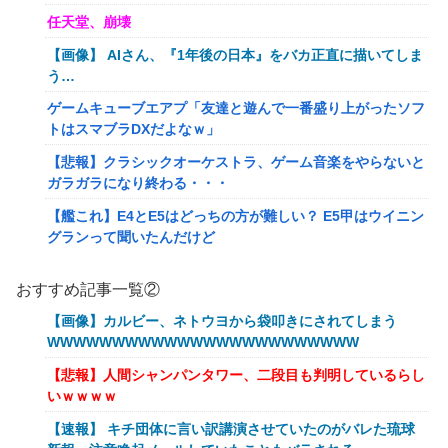
任天堂、崩壊
【画像】 AIさん、『1年後の日本』をバカ正直に描いてしま
う…
ゲームキューブエアプ「友達と遊んで一番盛り上がったソフ
トはスマブラDXだよなｗ」
【悲報】クラシックオーケストラ、ゲーム音楽をやらないと
ガラガラになり終わる・・・
【艦これ】E4とE5はどっちの方が難しい？ E5甲はウイニン
グランって聞いたんだけど
【艦これ】バニ黒潮親潮 他
おすすめ記事一覧②
【艦これ】オオヤマトウサギ 他
【画像】カルビー、ネトウヨから袋叩きにされてしまう
【艦これ】授業中に居眠りふぶき 他
WWWWWWWWWWWWWWWWWWWWWWWW
【画像】令和最新版のあのちゃん、可愛過ぎてワイらにブッ
【悲報】人間シャンパンタワー、二段目も判明しているらし
刺さりまくりw w w w w w
いｗｗｗｗ
【爆笑動画】ママさん「新しい洗濯機買って1発目に回した
【速報】 キチ団体に言い訳講演させていたのがバレた琉球
らコレw」←こwれwはw w w w w w w w w w