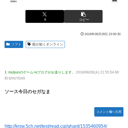
る。クルタ族の虐殺犯人がツェリードニヒだった模様！
【悲報】福岡の電車、完全にやらかす。構内アナウンスでド
下ネタを連発するｗｗｗｗｗ
被災地・熊本、泥酔者の通報が止まらず県警が異例のお願い
【悲報】有名漫画家、がんを公表「大腸癌になってしまいま
X
コピー
20代「50年ローンでええやろ」←これマジ？？？
した。肝臓に転移も見られてステージ4です」
【画像】「マスク美人さん、また我々を欺く」←海外でも流
【画像】 AI「写真の背景削除？ガンプラの箱追加しといて
2018年08月29日 23:00:30
行りだした結果がこちらw w w w w w w
あげよ????」
ソフト
龍が如くオンライン
メトロイドプライム4 新品が2999円に…
やる夫のダンジョン運営記183-雑談所ネタ118 懺悔小ネタ
「創刻のファイアホイール」+埋めネタ「ファイアホイール
【画像】日焼け口リの締まったお尻っていいよね！ｗｗｗｗ
TCG・その後」
ｗ
海外「全部日本の真似だったのか…」 日本の普通のテレビ
欧州「日本だけ反則だろ…」 世界の『日本びいき』にヨー
1:
mutyunのゲーム+αブログがお送りします。
2018/08/28(火) 21:55:54.68
番組が最新SNSの数十年先を行っていたと話題に
ロッパ全土から不満の声
ID:t2HzYt2e0
羽田ニアミス搭乗の中国人「補償も見舞いもない」中国ネッ
思い通りに動かない熊本被災者に左派が我慢ならなくなった
ソース今日のセガなま
ト「いや要らんやろ」
模様、避難所で苦しむ被災者に対して……
【画像】お前らこの超美人容疑者が、整形か否か判定し
大日本帝国陸軍「侵攻できたとして、食糧どうすんだよ」大
て！！→画像がこちらw w w w w w w w w w
本営「現地調達」陸軍「え？」
コメント欄へ引用
【爆笑動画】ママさん「新しい洗濯機買って1発目に回した
【NBA】エンビードが新シーズンに向けての好調ぶりを披
らコレw」←こwれwはw w w w w w w w w w
露 なお足の状態の方を心配されてしまう
http://krsw.5ch.net/test/read.cgi/ghard/1535460954/