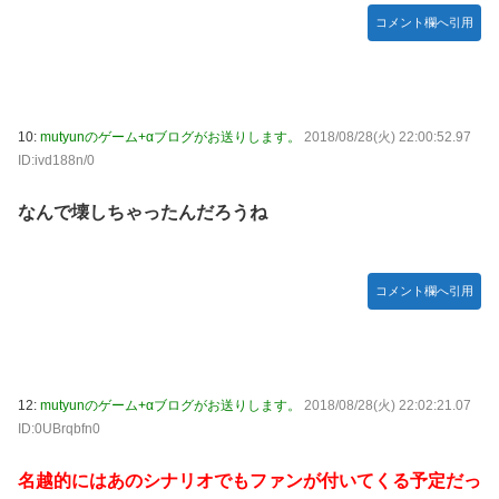
『ほの暮しの庭』Switch2版 21,965本、Switch版 12,458本
コメント欄へ引用
韓国人「どうやら五輪サッカー日韓戦でも審判の接待があっ
た模様…」→「メダル剥奪なのでは…？（ﾌﾞﾙﾌﾞﾙ」＝韓国の
反応
ハロプロ恵体ランキングTOP10
10:
mutyunのゲーム+αブログがお送りします。
2018/08/28(火) 22:00:52.97
ID:ivd188n/0
一ノ瀬美空ちゃん、イワシの三枚おろしに挑戦！！！【乃木
坂46】
なんで壊しちゃったんだろうね
新体操で国体1位！ ついに現れた”リアル浅倉南ちゃん”
初めての水着グラビアを独占スクープ！
なんで今日の始球式に限って、瀬戸口心月ちゃんはミニスカ
コメント欄へ引用
じゃなくてダサいズボンなんだよ！
【悲報】韓国サッカー 国際試合で審判買収(性接待)をして
た模様
wwwwwwwwwwwwwwwwwwwwwwwwwwwwwwwwww
12:
mutyunのゲーム+αブログがお送りします。
2018/08/28(火) 22:02:21.07
wwwwwwwwwwwwwww
ID:0UBrqbfn0
名越的にはあのシナリオでもファンが付いてくる予定だっ