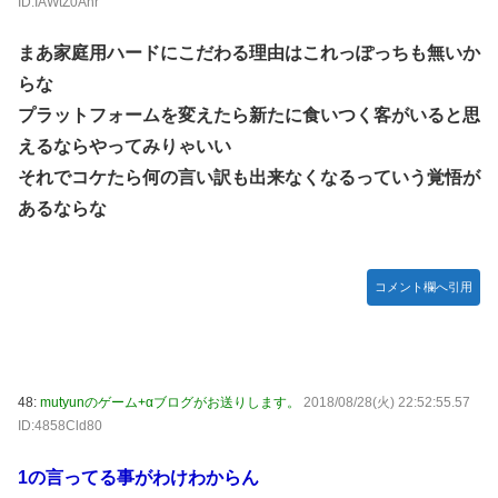
ID:IAWtZ0Anr
まあ家庭用ハードにこだわる理由はこれっぽっちも無いか
らな
プラットフォームを変えたら新たに食いつく客がいると思
えるならやってみりゃいい
それでコケたら何の言い訳も出来なくなるっていう覚悟が
あるならな
コメント欄へ引用
48:
mutyunのゲーム+αブログがお送りします。
2018/08/28(火) 22:52:55.57
ID:4858Cld80
1の言ってる事がわけわからん