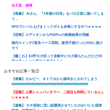
任天堂、崩壊
【画像】 AIさん、『1年後の日本』をバカ正直に描いてしま
う…
RPGでレベル上げまくってボスも余裕にするやつｗｗｗｗ
【悲報】エディオンからPS5Proの検索結果が消滅
国内スイッチ2普及ペース深刻。販売不振だった3DSに負け
そう
【艦これ】E4甲モガ切って攻略中にモガ落ちたんだけどE5
甲で使うために育てる価値ある？
RPGでレベル上げまくってボスも余裕にするやつｗｗｗｗ
おすすめ記事一覧②
【艦これ】でもイベントのたびに思うんだ 空母機動部隊っ
【画像】カルビー、ネトウヨから袋叩きにされてしまう
てクソだわ！
WWWWWWWWWWWWWWWWWWWWWWWW
【衝撃】葬儀屋「火葬プランはどうなさいますか？」ワイ喪
【悲報】人間シャンパンタワー、二段目も判明しているらし
主「直葬で(即答)」→結果ァw w w w w w w w w w
いｗｗｗｗ
イーロン・マスク「中国のロボットはデタラメで遠隔操作し
【速報】 キチ団体に言い訳講演させていたのがバレた琉球
てるだけ」