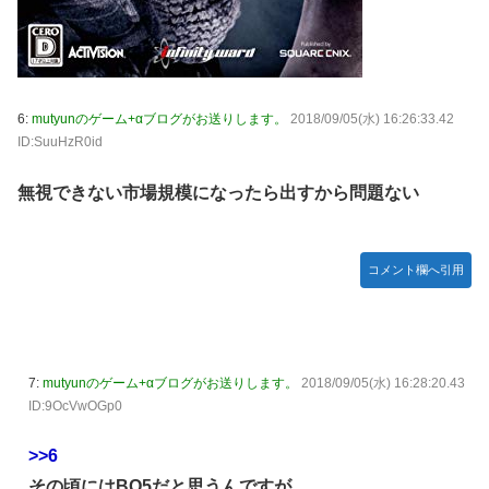
【悲報】 めっちゃカメレオンさん、早速パクリゲーが任天
堂ストアに登場してしまう……
やる夫のダンジョン運営記183-雑談所ネタ118 懺悔小ネタ
「創刻のファイアホイール」+埋めネタ「ファイアホイール
TCG・その後」
6:
mutyunのゲーム+αブログがお送りします。
2018/09/05(水) 16:26:33.42
ID:SuuHzR0id
【にじさんじ】委員長、Claude Codeまで手出してるん
か…『もう何でも作れそうやな』
無視できない市場規模になったら出すから問題ない
やる夫「催眠アプリを手に入れたんだけど……これ必要だっ
た？」 第29話
コメント欄へ引用
【悲報】エルデンリング始めたけど難しい
モバＰ「アイドルにセクハラをします」
【画像】漫画・アニメの「武人系敵幹部」に付きまといがち
な疑問ｗｗｗｗ
7:
mutyunのゲーム+αブログがお送りします。
2018/09/05(水) 16:28:20.43
おでこ封印！中村アン、“前髪あり”の新ヘアスタイルに「新
ID:9OcVwOGp0
鮮でたまらん」の声【画像】
>>6
BYDの軽EV「ラッコ」受注が700台超 7月販売は125台
その頃にはBO5だと思うんですが