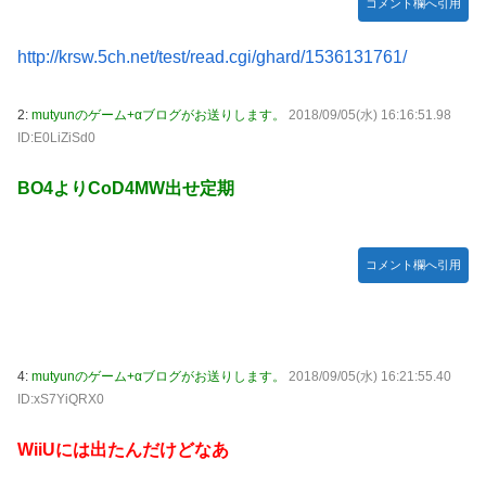
な？？？？？？？
コメント欄へ引用
炎上 もう何回目だよ…
海外「日本なんて行くんじゃなかった…」 日本を知ってし
【試合実況】西武２軍スタメン 先発:杉山遙希（2026.8.9）
http://krsw.5ch.net/test/read.cgi/ghard/1536131761/
まったディズニー信者、帰国後『本家』に失望する事態に
芸能人 「車の任意保険は強制にしろ、保険にも入れないヤ
【艦これ】ひみつの通り道 他
ツは運転すんな！法律を改正しろ！！」
2:
mutyunのゲーム+αブログがお送りします。
2018/09/05(水) 16:16:51.98
LIAR GAME -ライアーゲーム- 第17話 感想：秋山さんの逆
ID:E0LiZiSd0
【J2第1節 鳥栖×甲府】鳥栖が好相性の甲府に2-0快勝で5年
転の策がバレちゃった！
ぶり開幕白星！田中雄大は古巣に恩返しPK弾
BO4よりCoD4MW出せ定期
【画像】エチビデ女優さん、番組の企画でハッスルしすぎて
しまうｗｗｗｗｗｗ
【ウマ娘】わたしの全力受け止めて♡ ←「またへんないき
コメント欄へ引用
ものがふえてる…」
【悲報】人気プロゲーマーと結婚したグラドル、息子の「自
閉スペクトラム症」診断にショックで泣く
海外「全部日本の真似だったのか…」 日本の普通のテレビ
4:
mutyunのゲーム+αブログがお送りします。
2018/09/05(水) 16:21:55.40
番組が最新SNSの数十年先を行っていたと話題に
ID:xS7YiQRX0
【ウマ娘】ジェンティル「そろそろ狩るわ...♥」
WiiUには出たんだけどなあ
【エ●漫画】乱交物のエ●漫画←これｗｗｗ