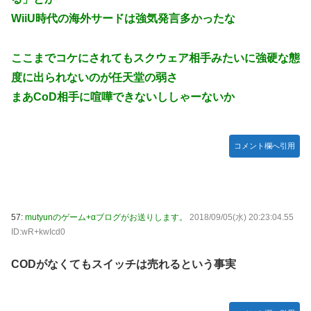
WiiU時代の海外サードは強気発言多かったな
ここまでコケにされてもスクウェア相手みたいに強硬な態
度に出られないのが任天堂の弱さ
まあCoD相手に喧嘩できないししゃーないか
コメント欄へ引用
57:
mutyunのゲーム+αブログがお送りします。
2018/09/05(水) 20:23:04.55
ID:wR+kwIcd0
CODがなくてもスイッチは売れるという事実