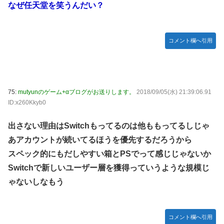
なぜ任天堂を笑うんだい？
コメント欄へ引用
75:
mutyunのゲーム+αブログがお送りします。
2018/09/05(水) 21:39:06.91
ID:x260Kkyb0
出さない理由はSwitchもってるのは他ももってるしじゃ
あアカウントが続いてるほうを優先するだろうから
スペック的にもだしやすい箱とPSでって感じじゃないか
Switchで新しいユーザー層を獲得っていうような規模じ
ゃないしなもう
コメント欄へ引用