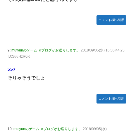
【種運命】ネオが結局よく分からないまま新しい映画が終わ
った後ももやもやしてる
乃木坂ど新規の5期オタさんってもしかして、賀喜遥香のイ
コメント欄へ引用
ンスタフォロワー初動が大して伸びないと思ってませんでし
た？24h16.3万でぶっちぎりですよ笑
焦げだらけの業務用鉄板が水と蒸気で鏡のようにピカピカに
「味が全部流れていく！」【海外の反応】
9:
mutyunのゲーム+αブログがお送りします。
2018/09/05(水) 16:30:44.25
YAC卒業の日
ID:SuuHzR0id
【画像あり】ロピアのパワー全開おにぎり「444円」がコチ
>>7
ラｗｗｗｗｗ
そりゃそうでしょ
【NMB48】坂下真心期待できそう
賀喜遥香 ｢さくちゃんはちいかわ｣ 遠藤さくら ｢かっきーは
ハチワレ｣【乃木坂46】
コメント欄へ引用
10:
mutyunのゲーム+αブログがお送りします。
2018/09/05(水)