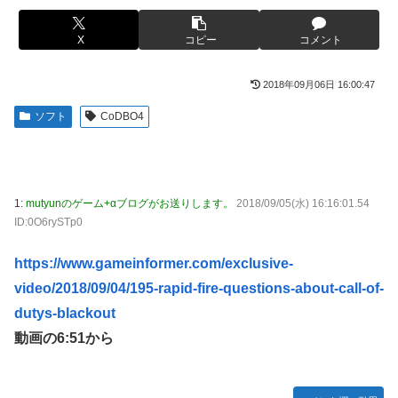
ｗｗｗｗｗｗｗｗ
かるの？」
【画像】このLINEでなんで女が怒ってるのか分かんない奴
X
コピー
コメント
【画像】ハンターハンターさん、ガチで最強の新能力を登場
はモテない奴確定らしい←お前らは勿論わかるよ
させてしまうｗｗｗｗｗｗｗ
な？？？？？？？
2018年09月06日 16:00:47
【画像】週刊少年マガジン、限界突破
海外「日本は戦勝国なんだよ」 戦後の日本人の特別な生き
ソフト
CoDBO4
様に各国から称賛の声
「テイルズオブシンフォニア リマスター」発売日が2/16に
決定！最新の「発売日告知トレーラー」も公開！
【悲報画像】イキリたい年頃の中学生さん、和彫を入れて人
生終了へ←これw w w w w w
やる夫のダンジョン運営記189-雑談所ネタ 第123話「なぜな
にキャス狐さん・世界改変」
実際『ゼルダ 時オカ』→『風タク』の時の空気感を知りた
1:
mutyunのゲーム+αブログがお送りします。
2018/09/05(水) 16:16:01.54
い
実際『ゼルダ 時オカ』→『風タク』の時の空気感を知りた
ID:0O6rySTp0
い
【画像】サンモニの女子アナさん、日曜の朝から素材を提供
https://www.gameinformer.com/exclusive-
してしまう
【悲報】女さん、歩行者を轢いた挙句、道路に倒れてどえら
いことになってしまうw w w w w w w
video/2018/09/04/195-rapid-fire-questions-about-call-of-
【画像】スト6に彗星の如く現れたフィリピン人キャラが可
愛すぎると話題に！
dutys-blackout
海外「日本人はなんて気高いんだ！」 英高級紙も驚愕した
極限の中の日本人の姿に世界が衝撃
動画の6:51から
【動画】タイのティパンコーン王子が日本人女性とデート
か？
【画像】このLINEでなんで女が怒ってるのか分かんない奴
はモテない奴確定らしい←お前らは勿論わかるよ
【悲報】『メイドインアビス』主題歌にVTuber起用→また