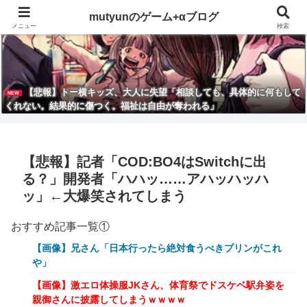
mutyunのゲーム+αブログ
メニュー
検索
【悲報】トー横キッズ、大人に失望「相談しても、具体的に何もして
NEW
くれない。結果的に傷つく。福祉は自由が奪われる」
【悲報】記者「COD:BO4はSwitchに出
る？」開発者「ハハッ……アハッハッハ
ッ」←大爆笑されてしまう
おすすめ記事一覧①
【画像】兄さん「日本行ったら絶対食うべきプリンがこれ
や」
【画像】激エロ体操服JKさん、体育祭でドスケベ駅弁姿を
親御さんに披露してしまうｗｗｗｗ