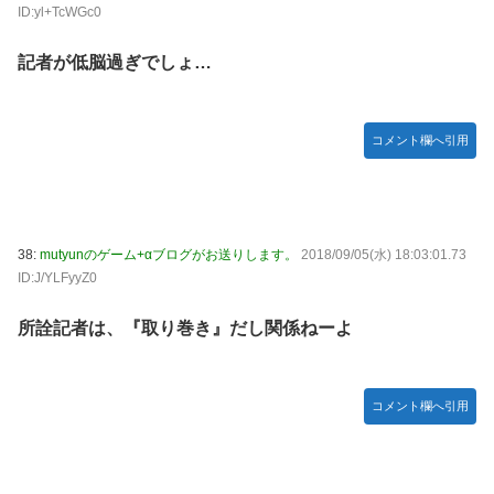
ID:yl+TcWGc0
記者が低脳過ぎでしょ…
コメント欄へ引用
38:
mutyunのゲーム+αブログがお送りします。
2018/09/05(水) 18:03:01.73
ID:J/YLFyyZ0
所詮記者は、『取り巻き』だし関係ねーよ
コメント欄へ引用