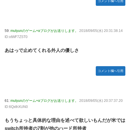
コメント欄へ引用
59:
mutyunのゲーム+αブログがお送りします。
2018/09/05(水) 20:31:38.14
ID:otWF7ZST0
あはっで止めてくれる外人の優しさ
コメント欄へ引用
61:
mutyunのゲーム+αブログがお送りします。
2018/09/05(水) 20:37:37.20
ID:6QxthXUN0
もうちょっと具体的な理由を述べて欲しいもんだが米では
switch所持者の7割が他のハード所持者