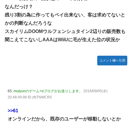
なんだっけ？
残り3割の為に作ってもペイ出来ない、客は求めてないと
かの判断なんだろうな
スカイリムDOOMウルフェンシュタイン2辺りの販売数も
聞こえてこないしAAAはWiiUに毛が生えた位の状況か
コメント欄へ引用
65:
mutyunのゲーム+αブログがお送りします。
2018/09/05(水)
20:48:49.98 ID:zfsTNWCR0
>>61
オンラインだから、既存のユーザーが移動しないとか