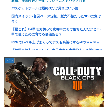
新報、注意喚起メールしていたこともバラされる
【画像】このLINEでなんで女が怒ってるのか分かんない奴
バスケットボールは最終Qだけ見ればいい論
はモテない奴確定らしい←お前らは勿論わかるよ
国内スイッチ2普及ペース深刻。販売不振だった3DSに負け
な？？？？？？？
そう
【動画】高校生さん、文化祭でコーヒーカップを作って大盛
【艦これ】E4甲モガ切って攻略中にモガ落ちたんだけどE5
りあがり←なんかどっかで見たことあると話題に
甲で使うために育てる価値ある？
【NGS】LG5「レアレンス」シリーズが強すぎると話題に
RPGでレベル上げまくってボスも余裕にするやつｗｗｗｗ
【アプグレも約束】
【放送事故】フジテレビ、女子大生を大量投入して闇深エロ
【ｗ】長年育てやっと蕾がつき楽しみにしてたら動物の死肉
番組ｗｗｗｗ
に擬態（外観・腐肉臭）する花が！
ソフト
【悲報】坂口杏里を家に住ませてあげた結果ｗｗｗｗ
『ゼルダの伝説』ゼルダ姫とリンクって毎回結ばれずに別の
相手と子孫を残してるって本当…？
【悲報】女性配信者「アスペの検査してみた…みんなこれわ
かるの？」
韓国人「英メディアや海外各社も一斉に韓国サッカー協会を
巡る過去の不祥事を報道！」→「国際的な信用失墜の危
【画像】20年前のAV、キチガイすぎるwwwwww
機‥」
【画像】女さん、ミニ過ぎる浴衣を着た写真を投稿して叩か
【画像】廃墟化したレンタルビデオ屋、そのまま時が止まっ
れるｗｗｗｗ
てしまっていると話題にｗｗｗｗ
【朗報】菅直人元総理、再評価されるｗｗｗｗｗｗｗｗｗｗ
【悲報】女性配信者「アスペの検査してみた…みんなこれわ