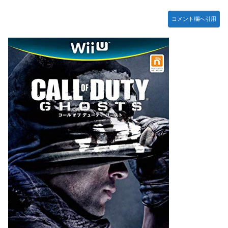
【競馬】あの武ルメ痛バッグのファンさん、二人とツーショ
ット！
コメント欄へ引用
【学マス】AIライザに対抗して学マスもAIアイドルを出そう
昭和戦隊のロボデザイン、配信で追って見ると…
【デレマス】 仮面ライダーバロンＰ第２話「蒼翼の乙女」
タトゥー彫り師さん「刺青入れてる奴は全員バカです」→30
万再生ｗｗｗｗｗｗ
【悲報】「美人すぎる県警本部長」失職ｗｗｗｗｗｗｗｗｗ
本屋に現れた異臭＆浮浪者風の男、ペタンコのボストンバッ
グをパンパンにして無会計で退店！Gメンに確保され「なん
で？」と本気で困惑ｗｗｗ
【動画】これはお見事。中国重慶市で珍しい事故が撮影され
る。
【画像】 キャミイの18万円の最新フィギュア、ガチで作り
込みがエグすぎる
私の彼に裏表がなさすぎる 第3話