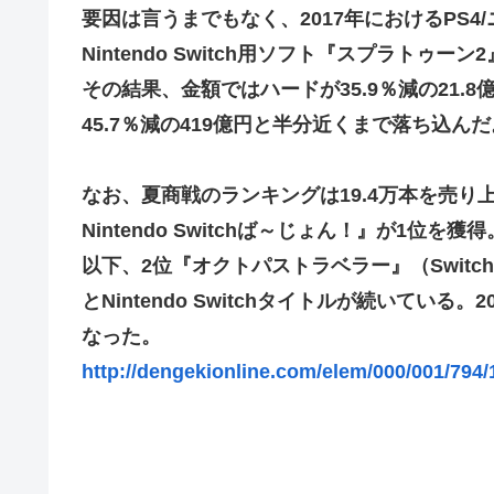
要因は言うまでもなく、2017年におけるPS4
佐藤二朗、妻とのハグを報告「文〇砲より遥かに威力は弱
Nintendo Switch用ソフト『スプラト
【画像】こんな感じのクルマで車中泊旅したいよな？？？
その結果、金額ではハードが35.9％減の21.8
「フリルもリボンもたくさんがいいのよね、ふふっ♪」対魔
45.7％減の419億円と半分近くまで落ち込んだ
【デレマス】 810プロエアコン騒動【ぷちかれシリーズ】
【パシフィック・リム】 MODEROID「ジプシー・デン
なお、夏商戦のランキングは19.4万本を売り上げた
やる夫のダンジョン運営記183-雑談所ネタ118 懺悔小
Nintendo Switchば～じょん！』が1位を獲得
その後」
以下、2位『オクトパストラベラー』（Switch/18.
【にじさんじ】七瀬、動物園でアシカに水をかけられビシ
とNintendo Switchタイトルが続いて
【デレマス】 和久井留美「夢を作って、いつか遊んで」
なった。
【画像】ファーストサマーウイカ、激変した姿に「本田望
http://dengekionline.com/elem/000/001/794/
【悲報】ポケポケ、1年で1600万人が引退・・・
ゲーム「すごい武器を手に入れましたが必要レベルに達し
【にじさんじ】Cellmates、NG行動回避ゲーム！フリが
【動画】マーベルの新作格ゲー、歴代格ゲーのパロディが多