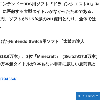
/ニンテンドー3DS用ソフト『ドラゴンクエストXI』や
いが、僕のノロケ砲をお見舞いする」
ゥーン2』に匹敵する大型タイトルがなかったためである。
億円、ソフトが53.5％減の201億円となり、全体では
忍RPG・新イベント『バニーとヨミハラクライシス』
。
ジャー」プラモデル【10日予約開始】
Nintendo Switch用ソフト『太鼓の達人
ネタ「創刻のファイアホイール」+埋めネタ「ファイアホイールTCG・
。
6万本）、3位『Minecraft』（Switch/17.8万本）
ョビショに→たまこ爆笑
いる。20万本超タイトルが1本もない非常に寂しい夏商戦と
結ちゃんかと」
1794364/
ていないので装備できません」←このシステムｗｗｗｗ
露骨すぎる
コメント欄へ引用
すぎて話題にwwwwwww