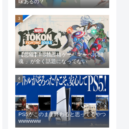
味あるの？
【悲報】PS独占格ゲー「マーベル闘
魂 」が全く話題になってない
PS5がこのまま終わると思ってるやつ
wwwwww