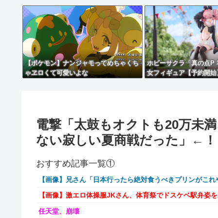
【ポケモン】ナンジャモってめちゃくち
ホビーサクラ「真の点P 私
ゃヱロくて可愛いよな
女フィギュア【予約開始
電撃「太鼓もオクトも20万未満
ない寂しい夏商戦だった」←！
おすすめ記事一覧①
【画像】兄さん「日本行ったら絶対食うべきプリンがこれ
【画像】激エロ体操服JKさん、体育祭でドスケベ駅弁姿
任天堂、崩壊