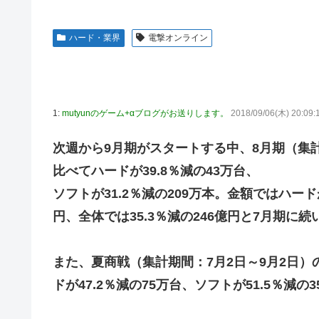
【画像】前田敦子さん、脚が長すぎるｗｗｗｗｗｗｗ 【Picku
【速報】超かぐや姫さん、とんでもないスピンオフ漫画が
【画像】元モデルのTBS新人アナさん、プリケツ
ハード・業界
電撃オンライン
【動画】ブラジルの女子フットサル選手が極悪すぎて5年
テレビ大好き高齢者の｢テレビ離れ｣が始まった…
【ウマ娘】セイちゃんの攻撃力を見よ！！！
【画像】日本のセクシー過ぎる女性犯罪者一覧が冗談抜きにレベル
【悲報】人気配信者「はっきり言う、ジャングリア沖縄ほ
【画像】俺たちの姫本田望結、久しぶりに画像を投稿した結果→や
1:
mutyunのゲーム+αブログがお送りします。
2018/09/06(木) 20:09
海外「全部日本の真似だったのか…」 日本の普通のテレビ
元NBAプレーヤー、エネス・カンター・フリーダムが、20
参加の声明を受け
【グラブル】ドライブバーストが初めて映像化された時の
次週から9月期がスタートする中、8月期（集計期
【朗報】「あの椅子カバー」のカプセルトイ、爆誕。自宅
【名探偵プリキュア】1QのIP売上は15億円 過去3期と
比べてハードが39.8％減の43万台、
【にじさんじ】Cellmates、NG行動回避ゲーム！フリが
【遊戯王】なんか「ウィッチクラフト」の新規いるけど強
ソフトが31.2％減の209万本。金額ではハードが
【衝撃動画】トラック事故で車がミンチになった男性、と
円、全体では35.3％減の246億円と7月期に
【ハコヅメ】 第6話 感想 誰よりも早く！【～交番女子の
やる夫「催眠アプリを手に入れたんだけど……これ必要だっ
また、夏商戦（集計期間：7月2日～9月2日）
【画像】日本ってなんでここ埋め立てないの？
ドが47.2％減の75万台、ソフトが51.5％減
休日に甥っ子をアポなし託児を押し付けてきた兄嫁！「テ
結果……甥っ子が重度の中二病を発症して家で大暴れｗｗ