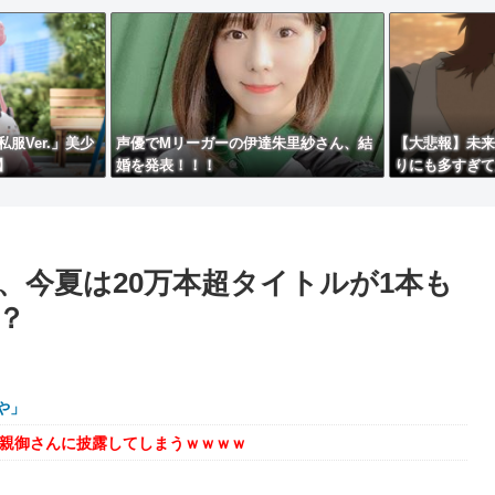
服Ver.」美少
声優でMリーガーの伊達朱里紗さん、結
【大悲報】未来
】
婚を発表！！！
りにも多すぎて
、今夏は20万本超タイトルが1本も
？
や」
を親御さんに披露してしまうｗｗｗｗ