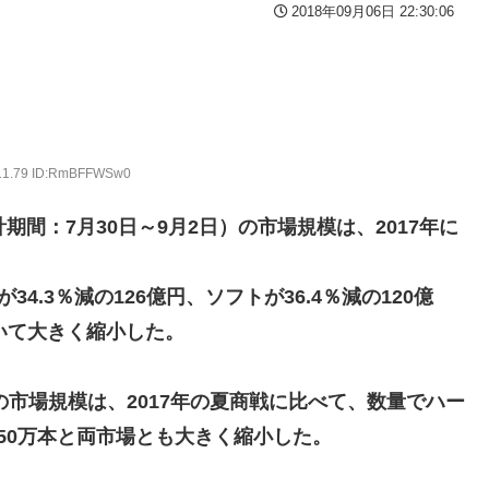
p07091615】
2018年09月06日 22:30:06
連載決定ｗｗｗｗｗｗｗｗｗｗｗｗｗｗｗｗｗｗｗｗｗ
間の出場停止処分に。
高過ぎる件w w w w w w w w w
んとーーーーーーーーにおもんない！！！！」→炎上
っぱりワイらの姫だったw w w w w w w w w w
:11.79 ID:RmBFFWSw0
番組が最新SNSの数十年先を行っていたと話題に
27年WNBAドラフトの適性を宣言 一部コーチによるWNBA男性
衝撃
間：7月30日～9月2日）の市場規模は、2017年に
や職場をパチンコ屋にしちゃおうｗｗｗ
の比較と通期95億円計画を解説
露骨すぎる
いの？
34.3％減の126億円、ソフトが36.4％減の120億
んでもない姿で発見される…怖すぎる…
続いて大きく縮小した。
逆襲～】
た？」 第29話
の市場規模は、2017年の夏商戦に比べて、数量でハー
の350万本と両市場とも大きく縮小した。
レビでも見せといてw」と言うので『Gガンダム』を一気見させた