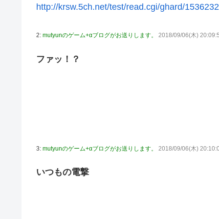
http://krsw.5ch.net/test/read.cgi/ghard/153623
藤嶌果歩1st写真集の感想まとめ。おおむね好評【かほりん
韓国人「“韓国サッカー”性接待の試合結果をご覧くださ
2:
mutyunのゲーム+αブログがお送りします。
2018/09/06(木) 20:09:
ッカーだ」
国連が事実上の機能停止に陥りつつあると関係者が告白、
ファッ！？
メタルバンドが日本から死滅した理由ってなに？
【悲報】吉岡里帆さん、アドリブで相手役俳優の手を取り
【画像10枚】佐倉綾音さん(32)、自分のシコポイントに気
マジか！次週のバナナムーンゲストは5期生からこの3人が
3:
mutyunのゲーム+αブログがお送りします。
2018/09/06(木) 20:10:
いつもの電撃