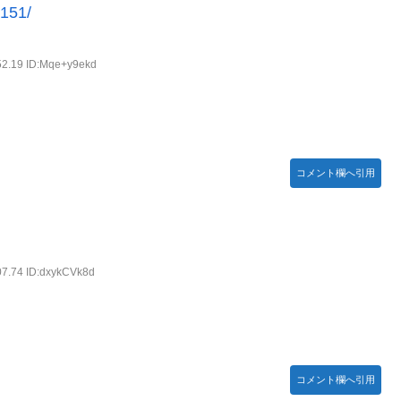
2151/
】【日向坂46】
い」→「マッサージ効果は間違いないねｗ」「これが本当のベッドサ
52.19 ID:Mqe+y9ekd
特に役に立たないくせに高給だけ毟り取った結果……
お胸に押し当てる（画像あり）
コメント欄へ引用
がつくwwwwwww
登場！！！【乃木坂46】
07.74 ID:dxykCVk8d
コメント欄へ引用