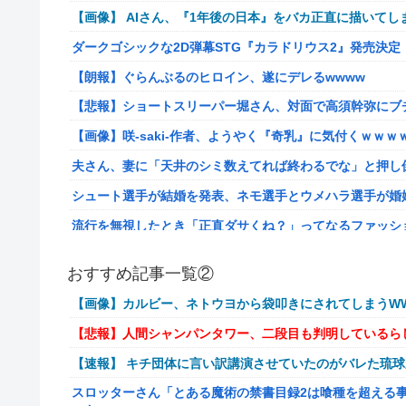
【画像】 AIさん、『1年後の日本』をバカ正直に描いてし
ダークゴシックな2D弾幕STG『カラドリウス2』発売決定
【朗報】ぐらんぶるのヒロイン、遂にデレるwwww
【悲報】ショートスリーパー堀さん、対面で高須幹弥にブ
【画像】咲-saki-作者、ようやく『奇乳』に気付くｗｗｗ
夫さん、妻に「天井のシミ数えてれば終わるでな」と押し倒
シュート選手が結婚を発表、ネモ選手とウメハラ選手が婚
流行を無視したとき「正直ダサくね？」ってなるファッシ
【衝撃】クロちゃん、とち狂ったツイートをする←コレ言
おすすめ記事一覧②
佐藤二朗、妻とのハグを報告「文〇砲より遥かに威力は弱
【画像】カルビー、ネトウヨから袋叩きにされてしまうWW
【画像】こんな感じのクルマで車中泊旅したいよな？？？
【悲報】人間シャンパンタワー、二段目も判明しているら
【朗報】ドラゴンボール史上、最も実力とその人気が伴わ
【速報】 キチ団体に言い訳講演させていたのがバレた琉
路上駐車中のテスラ車を超弩級のゲリラ豪雨が直撃、水が
スロッターさん「とある魔術の禁書目録2は喰種を超える
【艦これ】そもそも深海ってなんか悪いことしたの