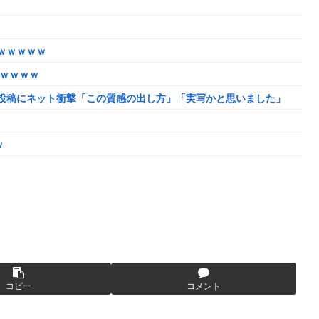
ャンプくらいヌルイのなら考える
ｗｗｗｗｗ
たｗｗｗｗ
投稿にネット衝撃「この質感の出し方」「実写かと思いました」
韓国に向かう予想‥世界各国の最新スパコン気象予測モデルがはじき
ｗ
ーク
しまったディズニー信者、帰国後『本家』に失望する事態に
になるも解決には至っておらずめども立たず
ャンプくらいヌルイのなら考える
模様w w w w w w w w w w
｜通常時はポイント集めで修行、あっぱれチャンスの河童が強い、
ザちゃんは今回も美しい…。前作で助けたシィルもいるぞ！
「資料だから見といてくれ」
い
コピー
コメント
姻届の証人に。
脳腫瘍摘出手術で腫瘍の無い部位を摘出してしまう
か得られない栄養素はある