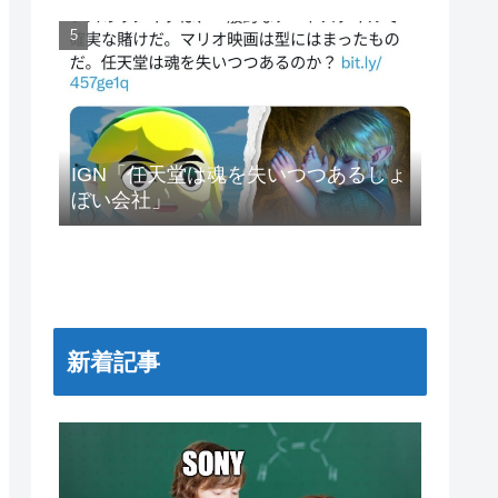
IGN「任天堂は魂を失いつつあるしょ
ぼい会社」
新着記事