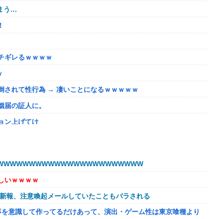
まう…
！
チギレるｗｗｗｗ
ｗ
されて性行為 → 凄いことになるｗｗｗｗｗ
姻届の証人に。
ョン上げてけ
うほどおかしいか？？？？？？
いが、僕のノロケ砲をお見舞いする」
WWWWWWWWWWWWWWWWWWWWWW
しいｗｗｗｗ
ない微妙すぎるキャラさん決まる！！
球新報、注意喚起メールしていたこともバラされる
溢れてどんどん浸かっていくのを……
事を意識して作ってるだけあって、演出・ゲーム性は東京喰種より