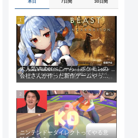
本日
7日間
30日間
大人気Vtuberぺこーら「ポケモンの
会社さんが作った新作ゲームやって
みる！」
ニンテンドーダイレクトってやる意