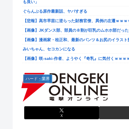
も良い」
【艦これ】けーかいじん 他
ぐらんぶる原作最新話、ヤバすぎる
【艦これ】E5ヌルイとかいう風説には騙されないぞ スキ
【悲報】高市早苗に逆らった財務官僚、異例の左遷ｗｗｗ
【艦これ】もちもちーの本気 他
【画像】JKダンス部、部員の８割が巨乳のムホホ部だっ
【ウマ娘】水着シュヴァちいいね！
【画像】漫画家・桂正和、最新のパンツ＆お尻のイラスト
韓国人「超巨大台風13号ドルフィンが90度直角カーブで
みいちゃん、セコカンになる
出した直近の台風進路図がこちらです‥」
【画像】咲-saki-作者、ようやく『奇乳』に気付くｗｗｗ
車大手工場にも女性・高齢者…軽作業ラインやスポットワ
【艦これ】そもそも深海ってなんか悪いことしたの
海外「日本なんて行くんじゃなかった…」 日本を知って
【艦これ】けーかいじん 他
ハード・業界
キャデラックF1、致命的なブレーキ問題の原因が明らか
【艦これ】E5ヌルイとかいう風説には騙されないぞ スキ
【緊急】今の若者に急増している『コレ』依存、めちゃくちゃ深刻な
新台スマスロ『Lやじきた道中記参る』評判＆感想まとめ
アリスソフト「ランス10」ゲーム画面公開キター！ウル
スイカ取りこぼし注意 etc…
【デレマス】 凛「なにこれ、蒼穹のファフナー？」モバP
【画像】影山優佳さん(25)、下着姿であたシコが止まらな
X
シュート選手が結婚を発表、ネモ選手とウメハラ選手が婚
京大病院、手術ミスで50代女性患者を「植物状態」に 
【ウマ娘】海外の絵師が描いた味付けの濃いウマ娘からし