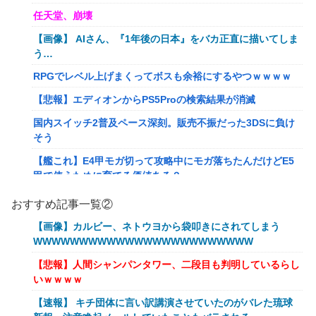
任天堂、崩壊
【画像】 AIさん、『1年後の日本』をバカ正直に描いてしま
う…
RPGでレベル上げまくってボスも余裕にするやつｗｗｗｗ
【悲報】エディオンからPS5Proの検索結果が消滅
国内スイッチ2普及ペース深刻。販売不振だった3DSに負け
そう
【艦これ】E4甲モガ切って攻略中にモガ落ちたんだけどE5
甲で使うために育てる価値ある？
RPGでレベル上げまくってボスも余裕にするやつｗｗｗｗ
おすすめ記事一覧②
【艦これ】でもイベントのたびに思うんだ 空母機動部隊っ
【画像】カルビー、ネトウヨから袋叩きにされてしまう
てクソだわ！
WWWWWWWWWWWWWWWWWWWWWWWW
【衝撃】葬儀屋「火葬プランはどうなさいますか？」ワイ喪
【悲報】人間シャンパンタワー、二段目も判明しているらし
主「直葬で(即答)」→結果ァw w w w w w w w w w
いｗｗｗｗ
イーロン・マスク「中国のロボットはデタラメで遠隔操作し
【速報】 キチ団体に言い訳講演させていたのがバレた琉球
てるだけ」