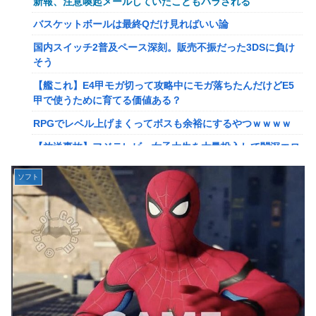
新報、注意喚起メールしていたこともバラされる
【画像】このLINEでなんで女が怒ってるのか分かんない奴
バスケットボールは最終Qだけ見ればいい論
はモテない奴確定らしい←お前らは勿論わかるよ
国内スイッチ2普及ペース深刻。販売不振だった3DSに負け
な？？？？？？？
そう
【動画】高校生さん、文化祭でコーヒーカップを作って大盛
【艦これ】E4甲モガ切って攻略中にモガ落ちたんだけどE5
りあがり←なんかどっかで見たことあると話題に
甲で使うために育てる価値ある？
【NGS】LG5「レアレンス」シリーズが強すぎると話題に
RPGでレベル上げまくってボスも余裕にするやつｗｗｗｗ
【アプグレも約束】
【放送事故】フジテレビ、女子大生を大量投入して闇深エロ
【ｗ】長年育てやっと蕾がつき楽しみにしてたら動物の死肉
番組ｗｗｗｗ
に擬態（外観・腐肉臭）する花が！
ソフト
【悲報】坂口杏里を家に住ませてあげた結果ｗｗｗｗ
『ゼルダの伝説』ゼルダ姫とリンクって毎回結ばれずに別の
相手と子孫を残してるって本当…？
【悲報】女性配信者「アスペの検査してみた…みんなこれわ
かるの？」
韓国人「英メディアや海外各社も一斉に韓国サッカー協会を
巡る過去の不祥事を報道！」→「国際的な信用失墜の危
【画像】20年前のAV、キチガイすぎるwwwwww
機‥」
【画像】女さん、ミニ過ぎる浴衣を着た写真を投稿して叩か
【画像】廃墟化したレンタルビデオ屋、そのまま時が止まっ
れるｗｗｗｗ
てしまっていると話題にｗｗｗｗ
【朗報】菅直人元総理、再評価されるｗｗｗｗｗｗｗｗｗｗ
【悲報】女性配信者「アスペの検査してみた…みんなこれわ