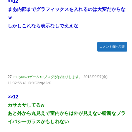
>>12
【種運命】ネオが結局よく分からないまま新しい映画が終わ
った後ももやもやしてる
まあ内部までグラフィックスを入れるのは大変だからな
ｗ
乃木坂ど新規の5期オタさんってもしかして、賀喜遥香のイ
ンスタフォロワー初動が大して伸びないと思ってませんでし
しかしこれなら表示なしでええな
た？24h16.3万でぶっちぎりですよ笑
焦げだらけの業務用鉄板が水と蒸気で鏡のようにピカピカに
「味が全部流れていく！」【海外の反応】
コメント欄へ引用
YAC卒業の日
【画像あり】ロピアのパワー全開おにぎり「444円」がコチ
ラｗｗｗｗｗ
27:
mutyunのゲーム+αブログがお送りします。
2018/09/07(金)
【NMB48】坂下真心期待できそう
11:32:56.41 ID:YG2zqA2c0
賀喜遥香 ｢さくちゃんはちいかわ｣ 遠藤さくら ｢かっきーは
>>12
ハチワレ｣【乃木坂46】
カサカサしてるw
あと外から丸見えで室内からは外が見えない斬新なプラ
イバシーガラスかもしれない