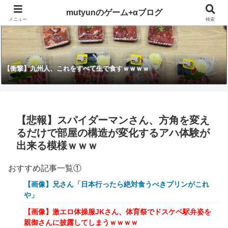
mutyunのゲーム+αブログ
メニュー
検索
【衝撃】九州人、これをすべて生で食すｗｗｗｗ
【悲報】スパイダーマンさん、方角を変え
るだけで部屋の構造が変化するアハ体験が
出来る模様ｗｗｗ
おすすめ記事一覧①
【画像】兄さん「日本行ったら絶対食うべきプリンがこれ
や」
【画像】激エロ体操服JKさん、体育祭でドスケベ駅弁姿を
親御さんに披露してしまうｗｗｗｗ