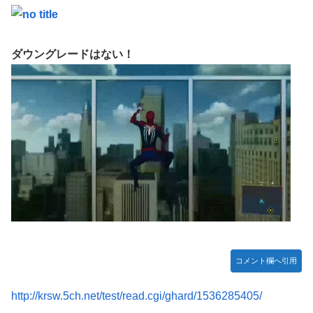
【競馬】あの武ルメ痛バッグのファンさん、二人とツーショ
ット！
【学マス】AIライザに対抗して学マスもAIアイドルを出そう
ダウングレードはない！
昭和戦隊のロボデザイン、配信で追って見ると…
【デレマス】 仮面ライダーバロンＰ第２話「蒼翼の乙女」
タトゥー彫り師さん「刺青入れてる奴は全員バカです」→30
万再生ｗｗｗｗｗｗ
【悲報】「美人すぎる県警本部長」失職ｗｗｗｗｗｗｗｗｗ
本屋に現れた異臭＆浮浪者風の男、ペタンコのボストンバッ
グをパンパンにして無会計で退店！Gメンに確保され「なん
で？」と本気で困惑ｗｗｗ
【動画】これはお見事。中国重慶市で珍しい事故が撮影され
る。
コメント欄へ引用
【画像】 キャミイの18万円の最新フィギュア、ガチで作り
込みがエグすぎる
http://krsw.5ch.net/test/read.cgi/ghard/1536285405/
私の彼に裏表がなさすぎる 第3話