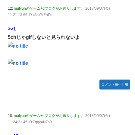
【悲報】 めっちゃカメレオンさん、早速パクリゲーが任天
12:
mutyunのゲーム+αブログがお送りします。
2018/09/07(金)
堂ストアに登場してしまう……
11:21:13.66 ID:c3sYVEoPd
やる夫のダンジョン運営記183-雑談所ネタ118 懺悔小ネタ
「創刻のファイアホイール」+埋めネタ「ファイアホイール
>>1
TCG・その後」
5chじゃgifしないと見られないよ
【にじさんじ】委員長、Claude Codeまで手出してるん
か…『もう何でも作れそうやな』
やる夫「催眠アプリを手に入れたんだけど……これ必要だっ
た？」 第29話
【悲報】エルデンリング始めたけど難しい
コメント欄へ引用
モバＰ「アイドルにセクハラをします」
【画像】漫画・アニメの「武人系敵幹部」に付きまといがち
な疑問ｗｗｗｗ
おでこ封印！中村アン、“前髪あり”の新ヘアスタイルに「新
18:
mutyunのゲーム+αブログがお送りします。
2018/09/07(金)
鮮でたまらん」の声【画像】
11:24:21.45 ID:7qqcaN7s0
BYDの軽EV「ラッコ」受注が700台超 7月販売は125台