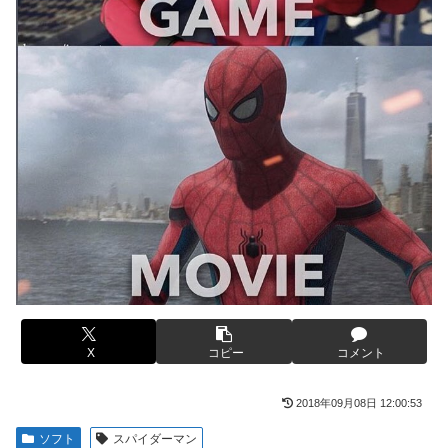
ｗｗｗｗｗｗｗｗ
かるの？」
【画像】このLINEでなんで女が怒ってるのか分かんない奴
【画像】ハンターハンターさん、ガチで最強の新能力を登場
はモテない奴確定らしい←お前らは勿論わかるよ
させてしまうｗｗｗｗｗｗｗ
な？？？？？？？
【画像】週刊少年マガジン、限界突破
海外「日本は戦勝国なんだよ」 戦後の日本人の特別な生き
様に各国から称賛の声
「テイルズオブシンフォニア リマスター」発売日が2/16に
決定！最新の「発売日告知トレーラー」も公開！
【悲報画像】イキリたい年頃の中学生さん、和彫を入れて人
生終了へ←これw w w w w w
やる夫のダンジョン運営記189-雑談所ネタ 第123話「なぜな
にキャス狐さん・世界改変」
実際『ゼルダ 時オカ』→『風タク』の時の空気感を知りた
い
実際『ゼルダ 時オカ』→『風タク』の時の空気感を知りた
い
【画像】サンモニの女子アナさん、日曜の朝から素材を提供
してしまう
【悲報】女さん、歩行者を轢いた挙句、道路に倒れてどえら
いことになってしまうw w w w w w w
【画像】スト6に彗星の如く現れたフィリピン人キャラが可
愛すぎると話題に！
X
コピー
コメント
海外「日本人はなんて気高いんだ！」 英高級紙も驚愕した
極限の中の日本人の姿に世界が衝撃
【動画】タイのティパンコーン王子が日本人女性とデート
か？
2018年09月08日 12:00:53
【画像】このLINEでなんで女が怒ってるのか分かんない奴
はモテない奴確定らしい←お前らは勿論わかるよ
【悲報】『メイドインアビス』主題歌にVTuber起用→また
ソフト
スパイダーマン