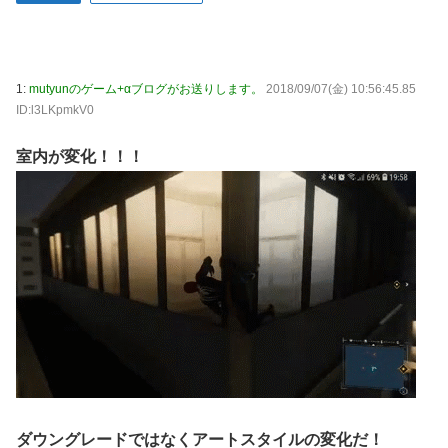
な？？？？？？？
炎上 もう何回目だよ…
海外「日本なんて行くんじゃなかった…」 日本を知ってし
【試合実況】西武２軍スタメン 先発:杉山遙希（2026.8.9）
まったディズニー信者、帰国後『本家』に失望する事態に
芸能人 「車の任意保険は強制にしろ、保険にも入れないヤ
【艦これ】ひみつの通り道 他
1:
mutyunのゲーム+αブログがお送りします。
2018/09/07(金) 10:56:45.85
ツは運転すんな！法律を改正しろ！！」
ID:l3LKpmkV0
LIAR GAME -ライアーゲーム- 第17話 感想：秋山さんの逆
【J2第1節 鳥栖×甲府】鳥栖が好相性の甲府に2-0快勝で5年
転の策がバレちゃった！
ぶり開幕白星！田中雄大は古巣に恩返しPK弾
室内が変化！！！
【画像】エチビデ女優さん、番組の企画でハッスルしすぎて
しまうｗｗｗｗｗｗ
【ウマ娘】わたしの全力受け止めて♡ ←「またへんないき
ものがふえてる…」
【悲報】人気プロゲーマーと結婚したグラドル、息子の「自
閉スペクトラム症」診断にショックで泣く
海外「全部日本の真似だったのか…」 日本の普通のテレビ
番組が最新SNSの数十年先を行っていたと話題に
【ウマ娘】ジェンティル「そろそろ狩るわ...♥」
【エ●漫画】乱交物のエ●漫画←これｗｗｗ
ダウングレードではなくアートスタイルの変化だ！