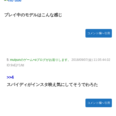
プレイ中のモデルはこんな感じ
コメント欄へ引用
5:
mutyunのゲーム+αブログがお送りします。
2018/09/07(金) 11:05:44.02
ID:9xEjY1/td
>>4
スパイディがインスタ映え気にしてそうでわろた
コメント欄へ引用