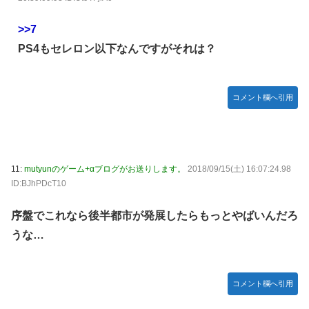
>>7
PS4もセレロン以下なんですがそれは？
コメント欄へ引用
11:
mutyunのゲーム+αブログがお送りします。
2018/09/15(土) 16:07:24.98
ID:BJhPDcT10
序盤でこれなら後半都市が発展したらもっとやばいんだろ
うな…
コメント欄へ引用