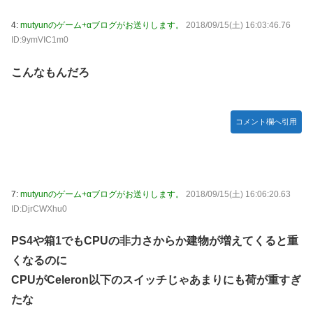
ング１位がこちら！
4:
mutyunのゲーム+αブログがお送りします。
2018/09/15(土) 16:03:46.76
やる夫のダンジョン運営記180-おまけ31 埋めネタ「17話舞
ID:9ymVIC1m0
台裏2 土産物市・当日」
ソフトの入れ替えなんて10秒で済むのにそれを面倒くさいと
こんなもんだろ
かDL版選ぶ理由だわとかなんなんアホなのか
【ウマ娘】夜に食べるアイスおいち！「きーん」ってする
コメント欄へ引用
ち。
【にじさんじ】本日20時から、ののはとあゆゆでコラボ！
広島県知事ら「核抑止論、根本的におかしい。軍拡競争を助
長し世界を不安定化させるだけ」
7:
mutyunのゲーム+αブログがお送りします。
2018/09/15(土) 16:06:20.63
部屋作りゲーム、確率で出現するイカを見るとクラッシュす
ID:DjrCWXhu0
る不具合が発生
PS4や箱1でもCPUの非力さからか建物が増えてくると重
積水ハウス「地面師に55億円騙し取られた…」ワイ「はえー
かわいそう…会社滅茶苦茶やろなぁ」
くなるのに
CPUがCeleron以下のスイッチじゃあまりにも荷が重すぎ
【激震】韓国人「韓国サッカー協会、W杯・五輪で複数回の
性接待を行い審判を買収していたことが発覚…（ﾌﾞﾙﾌﾞﾙ」＝
たな
韓国の反応