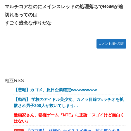
マルチコアなのにメインスレッドの処理落ちでBGMが途
切れるってのは
すごく残念な作りだな
コメント欄へ引用
相互RSS
【悲報】カゴメ、反日企業確定wwwwwwww
【動画】 学校のアイドル美少女、カメラ目線フ○ラチオを拡
散され男子200人が抜いてしまう…
漫画家さん、覇権ゲーム『NTE』に正論「スゴイけど面白く
はない」
【ウマ娘】（悲報）ナイスネイチャ、討ち取られる
New!