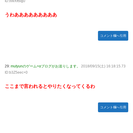
ID:xWXftsqj0
うわあああああああああ
コメント欄へ引用
29:
mutyunのゲーム+αブログがお送りします。
2018/09/15(土) 16:18:15.73
ID:b3Z5eec+0
ここまで言われるとやりたくなってくるわ
コメント欄へ引用