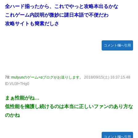
全ハード揃ったから、これでやっと攻略本出るかな
これゲーム内説明が微妙に謎日本語で不便だわ
攻略サイトも簡素だしさ
コメント欄へ引用
78:
mutyunのゲーム+αブログがお送りします。
2018/09/15(土) 16:37:15.48
ID:VU3f+THg0
まぁ性能がね…
低性能を擁護し続けるのは本当に正しいファンのあり方な
のかね
コメント欄へ引用