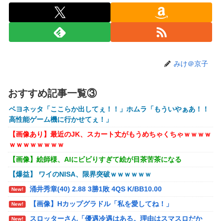
【悲報】風俗嬢やってる女の末路ｗｗｗｗｗｗｗｗｗ
New!
ｗｗ
【警告】社会人「スムージーにキウイ皮ごと入れよ。
New!
これ美容にいいんだよね〜」→ 結果…
【画像】コスプレイヤーが死ぬ気で痩せた結果ｗｗｗ
New!
みけ＠京子
ｗ
【衝撃】クルタ族虐 殺の犯人、ツェリードニヒで確
New!
定！クロロの演劇のせいで2人も無駄死ににwwww
おすすめ記事一覧③
オコエ瑠偉、メキシコに渡って2球団を即クビ→SNS
New!
ベヨネッタ「ここらか出してぇ！！」ホムラ「もういやぁあ！！
更新が3ヶ月間止まって消息不明に
高性能ゲーム機に行かせてぇ！」
町の弁当屋「申し訳ないが消費税1%になったらその
【画像あり】最近のJK、スカート丈がもうめちゃくちゃｗｗｗｗ
New!
分商品代を値上げするわ」
ｗｗｗｗｗｗｗｗ
【画像】絵師様、AIにビビりすぎて絵が目茶苦茶になる
パパ活不倫を暴露された大物芸人さん(63)、晒された
New!
LINEが面白すぎるｗｗｗｗｗｗｗｗｗ(画像ｱﾘ)
【爆益】 ワイのNISA、限界突破ｗｗｗｗｗｗ
【悲報】黒人、卑怯すぎて炎上するｗｗｗｗ
New!
涌井秀章(40) 2.88 3勝1敗 4QS K/BB10.00
New!
【悲報】有名漫画家、がんを公表「大腸癌になってし
【画像】Hカップグラドル「私を愛してね！」
New!
New!
まいました。肝臓に転移も見られてステージ4です」
スロッターさん「優遇冷遇はある。理由はスマスロだか
New!