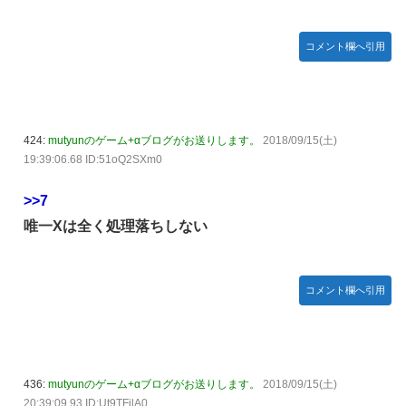
【元NMB48】安部若菜、卒業して早くもお酒解禁
コメント欄へ引用
冨里奈央ちゃん、罰ゲームのセミをずっと気にしてたｗ【乃
木坂46】
モーニング娘。'25『気になるその気の歌』ってガチで名曲
だと思うんだけど
424:
mutyunのゲーム+αブログがお送りします。
2018/09/15(土)
5期・6期 人気ランキング
19:39:06.68 ID:51oQ2SXm0
冨里奈央ちゃん、おへそ見せガチでエグいって・・・
>>7
唯一Xは全く処理落ちしない
コメント欄へ引用
436:
mutyunのゲーム+αブログがお送りします。
2018/09/15(土)
20:39:09.93 ID:Ut9TFjlA0