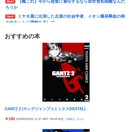
【艦これ】今から提督に着任するなら皆吹雪初期艦なんだ
New!
結婚相談所職員さん、子なし女にド正論を述べてしまう…
New!
ろうか
週間少年ジャンプのグッズ(43億円分)を注文してキャンセ
New!
ミヤネ屋に出演した左派の社会学者、イオン爆発事故の例
New!
ルした32歳女が逮捕
のテナントに理解を示して……
今年3月のベントレーひき逃げ事件で逮捕された男、韓国
New!
【草】アル中「水飲みたくない！」 グラス「はい転倒」
New!
籍だった模様…自称インフルエンサー→実際はフェラーリの見積
おすすめの本
「こんな事になるんやから強制置き配は止めておくべき」
もりだけ投稿など嘘だらけｗｗｗｗｗｗｗｗ
New!
とユーザーがドン引き、UberEatsが導入した強制置き配が起こし
【悲報】桐谷さん「人生かけて7億円貯めたのにガンで死
New!
たのは……
ぬかも。もっと素直に遊べばよかった。」
女さん、ワンピースグッズを大量注文→全キャンセルで逮
New!
れいわ新選組、党名変更を発表 新党名は...
New!
捕ｗｗｗ
精神科に通院してるけど「ヤンキー・ギャル・体育会系・
New!
【日向坂46】 かほりん、ありのままの姿・・・【藤嶌果歩
New!
茶髪や金髪の人」を待合室で一度も見たことない
1st写真集】
ミヤネ屋に出演した左派の社会学者、イオン爆発事故の例
New!
【画像】スト6に彗星の如く現れたフィリピン人キャラが
New!
のテナントに理解を示して……
可愛すぎると話題に！
【草】アル中「水飲みたくない！」 グラス「はい転倒」
New!
周囲の人「おい見ろよ…」「一人で来てんのかな…？ｗ」
New!
GANTZ 2 (ヤングジャンプコミックスDIGITAL)
「こんな事になるんやから強制置き配は止めておくべき」
「腹でけーｗ」一人焼肉ワイ「……ッ…！」
New!
とユーザーがドン引き、UberEatsが導入した強制置き配が起こし
￥100
(2026年8月6日 11:37 GMT +09:00 時点 -
詳細はこちら
)
【衝撃】ワイ、偏差値30台の高校に入学した結果ｗｗｗｗ
New!
たのは……
ｗｗｗｗｗｗ