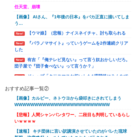
任天堂、崩壊
【画像】 AIさん、『1年後の日本』をバカ正直に描いてしま
う…
【ウマ娘】（悲報）ナイスネイチャ、討ち取られる
New!
『パラノマサイト』っていうゲームを2作連続クリア
New!
した
有吉「『俺テレビ見ない』って言う奴おかしいだろ。
New!
団子屋で『団子食べない』って言うか？」
ジャップ「クリスマスお祝いした1週間後にみんなで
New!
神社行きます」←これ
おすすめ記事一覧②
【画像】令和最新版のあのちゃん、可愛過ぎてワイら
New!
【画像】カルビー、ネトウヨから袋叩きにされてしまう
にブッ刺さりまくりw w w w w w
WWWWWWWWWWWWWWWWWWWWWWWW
オワコン扱いされていたデジモンさん、令和に全盛期
New!
【悲報】人間シャンパンタワー、二段目も判明しているらし
を超える利益を生み出していた
いｗｗｗｗ
【爆笑ｗ】バッグひったくりを試みた男、バイクを盗
New!
【速報】 キチ団体に言い訳講演させていたのがバレた琉球
られる！