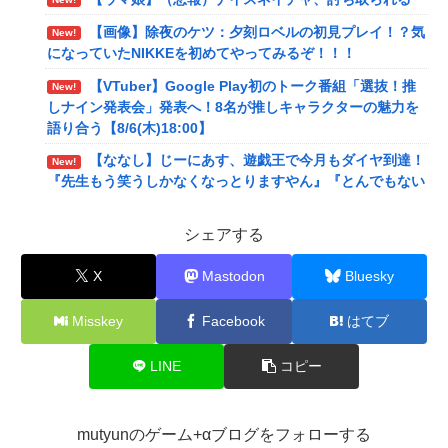
【画像】除夜のケツ：夕刻ロベルの初見プレイ！？気
New!
になっていたNIKKEを初めてやってみるぞ！！！
【VTuber】Google Play初のトーク番組「選抜！推
New!
しナイン発表会」発表へ！8名が推しキャラクターの魅力を
語り合う【8/6(木)18:00】
【ななし】じーにあす、遊戯王で今月もダイヤ到達！
New!
『先生もう笑うしかなくなっとりますやん』『とんでもない
バケモンを産み出してしまった』
シェアする
メディア「Switch2版『モンハンワイルズ』はDLSS
New!
込みで最大1440p動作」
X
Mastodon
Bluesky
【艦これ】E4とE5はどっちの方が難しい？ E5甲はウ
New!
イニングランって聞いたんだけど
Misskey
Facebook
はてブ
【艦これ】今から提督に着任するなら皆吹雪初期艦な
New!
んだろうか
LINE
コピー
【悲報】映画館の客、ほぼバイオテロレベルのやらか
New!
しで観客が避難する事態にｗｗｗｗ
mutyunのゲーム+αブログをフォローする