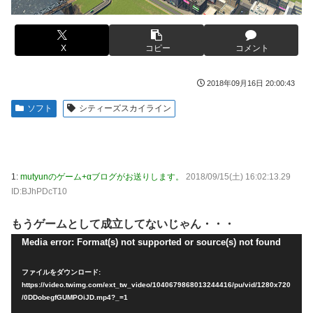
ていた男を逮捕ｗｗｗ
【悲報】有名漫画家、がんを公表「大腸癌になってし
New!
【画像】コスプレイヤーが死ぬ気で痩せた結果ｗｗｗ
New!
まいました。肝臓に転移も見られてステージ4です」
ｗ
X
コピー
コメント
伊勢鈴蘭さん、コカ・コーラ愛を全力アピール！
New!
【ROBOT魂】 88,000のミーティアが二次も即完売な
New!
無期懲役、去年の仮釈放わずか４人…もう実質終身刑
の大人気すぎる…
New!
2018年09月16日 20:00:43
だった
【デレマス】 紗南「アイドルに似合うポケモン？」
New!
ソフト
シティーズスカイライン
【画像】田中みな実さん、妊娠中とは思えないヒール
New!
ブラッドボーン全クリしたんだが
New!
姿で登場してしまう
【画像】田中みな実さん、妊娠中とは思えないヒール
New!
【画像】令和最新版のあのちゃん、可愛過ぎてワイら
New!
姿で登場してしまう
にブッ刺さりまくりw w w w w w
1:
mutyunのゲーム+αブログがお送りします。
2018/09/15(土) 16:02:13.29
ワイ手取り15万正社員→副業でウーバーやってるんや
New!
ID:BJhPDcT10
【画像】日焼け口リの締まったお尻っていいよね！ｗ
New!
が金がない
ｗｗｗｗ
もうゲームとして成立してないじゃん・・・
株式投資、若年男性の自信喪失の原因に-6割超が「人
New!
熊本･八代港で自衛隊の「病院船」が医療提供開始、
New!
生の敗者」自認
動
Media error: Format(s) not supported or source(s) not found
診察と薬剤処方…被災者向け大浴場も！
画
【緊急】お笑いジャングルポケット斉藤慎二被告に懲
New!
【悲報】コメ農家「高市総理には愛想尽かした」売値
New!
ファイルをダウンロード:
役7年の求刑←これ…
プ
は生産原価の半分以下に…肥料代や燃料代は高騰「今年でや
https://video.twimg.com/ext_tw_video/1040679868013244416/pu/vid/1280x720
める」農家も
/0DDobegfGUMPOiJD.mp4?_=1
レ
【ウマ娘】セイちゃんの攻撃力を見よ！！！
New!