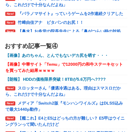
ら、これだけで十分なんだよね」
【ROBOT魂】 88,000のミーティアが二次も即完売な
New!
の大人気すぎる…
『パラノマサイト』っていうゲームを2作連続クリアした
New!
ブラッドボーン全クリしたんだが
New!
竹﨑由佳アナ ピタパンのお尻！！
New!
【ナイトレイン】 舐め腐ったネタビルドで床舐めし
【鼻水】お灸堂の院長先生による「鼻がつらい時の対処
New!
New!
まくる「俺って面白いやろ？」みたいな寒い奴
法」誰でも簡単にできると話題に
おすすめ記事一覧④
メディア「Switch2版『モンハンワイルズ』はDLSS込み
【ウルトラQ】 「ナメゴン」とかいうシリーズ初の宇
New!
New!
で最大1440p動作」
宙怪獣
【画像】あのちゃん、とんでもないデカ尻を晒す・・・
【艦これ】E4とE5はどっちの方が難しい？ E5甲はウイニ
New!
【画像】『金田一少年の事件簿』で好きな死体ランキ
New!
【画像】中華サイト「Temu」で12000円の和牛ステーキセット
ングランって聞いたんだけど
ング１位がこちら！
を買ってみた結果ｗｗｗｗ
【艦これ】今から提督に着任するなら皆吹雪初期艦なんだ
New!
【ウマ娘】夜に食べるアイスおいち！「きーん」ってする
【朗報】 HDDの価格限界突破！8TBが5.6万円へ????
ろうか
ち。
スロッターさん「優遇冷遇はある。理由はスマスロだか
New!
【ライザのアトリエ】キューズQ「ライザ(ライザリン・シ
New!
【にじさんじ】本日20時から、ののはとあゆゆでコラボ！
ら、これだけで十分なんだよね」
ュタウト)ウェディングStyle」フィギュア【予約開始】
メディア「Switch2版『モンハンワイルズ』はDLSS込み
部屋作りゲーム、確率で出現するイカを見るとクラッシュす
New!
【〈物語〉シリーズ】セガ「忍野忍」「斧乃木余接」プラ
New!
で最大1440p動作」
る不具合が発生
イズフィギュア【彩色原型公開】
【艦これ】E4とE5はどっちの方が難しい？ E5甲はウイニ
New!
【バンダイ】「食玩」「プライズ」「ガシャポン」2026年
New!
ングランって聞いたんだけど
8月発売商品【発売スケジュール】