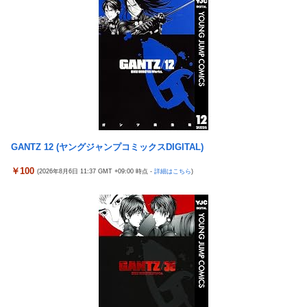
【衝撃】クルタ族虐 殺の犯人、ツェリードニヒで確定！ク
New!
【悲報】ワンダンス作者「手書きでダンスアニメ描いてみ
New!
ロロの演劇のせいで2人も無駄死ににwwww
ました」←アニメの当てつけにしか見えないと話題に
【悲報】ライター「ちいかわが反社とコラボしてた」ﾊﾟｼｬ
New!
エアギアって再アニメ化したら良さそうじゃない？ ちゃん
New!
ｯ
とエロさとか大暮のセンスを忠実に再現して
死神のコスプレをして隣のビルの屋上から病院を眺めてい
New!
涌井秀章(40) 2.88 3勝1敗 4QS K/BB10.00
New!
た男を逮捕ｗｗｗ
神谷玲子の新台は神ぱち!? #75【「e七つの大罪3」1回転
New!
【画像】コスプレイヤーが死ぬ気で痩せた結果ｗｗｗｗ
New!
で大当たり＝速さが段違い！渾身のRUSHに神谷が挑む！！】
【悲報】福岡の電車、完全にやらかす。構内アナウンスで
New!
【実戦報告】Lストリートファイター6の評判まとめ！ヤレ
New!
ド下ネタを連発するｗｗｗｗｗ
GANTZ 12 (ヤングジャンプコミックスDIGITAL)
る感が微妙！？もう稼働貢献週の予想をするユーザーも！？
【ROBOT魂】 88,000のミーティアが二次も即完売なの大
New!
4号機ジジイ「どんなノーマルタイプでも下皿はガッチガ
￥100
New!
(2026年8月6日 11:37 GMT +09:00 時点 -
詳細はこちら
)
人気すぎる…
チがデフォ」←マジで無駄な事やってるよな
【日向坂46】 かほりん、ありのままの姿・・・【藤嶌果歩
New!
冷笑系パチンカスさん「フルカスは脳死？成人男子がパチ
New!
1st写真集】
ンコの演出に一喜一憂してる方が脳死なんよ」
【パ順位】鷹========猫-公=====檻-/==鴎=========鷲
New!
【バンダイ】「食玩」「プライズ」「ガシャポン」2026年
New!
（2026.8.5）
8月発売商品【発売スケジュール】
【悲報】みのもんたさん、代表作が「クイズミリオネア」
New!
【悲報】AV女優さん、キモオタチー牛弱男どもの「おはよ
New!
しかない
う」にブチギレｗｗｗ
【幽霊否定派、完全論破】幽霊がいないなら午前2時に一
New!