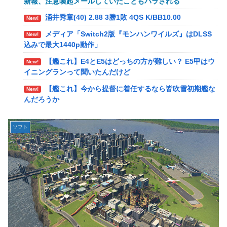
新報、注意喚起メールしていたこともバラされる
【動画】新型のさすまた、限界突破www
New!
涌井秀章(40) 2.88 3勝1敗 4QS K/BB10.00
New!
メディア「Switch2版『モンハンワイルズ』はDLSS
New!
メディア「Switch2版『モンハンワイルズ』はDLSS
込みで最大1440p動作」
New!
込みで最大1440p動作」
【艦これ】E4とE5はどっちの方が難しい？ E5甲はウ
New!
【艦これ】E4とE5はどっちの方が難しい？ E5甲はウ
イニングランって聞いたんだけど
New!
イニングランって聞いたんだけど
【艦これ】今から提督に着任するなら皆吹雪初期艦な
New!
【艦これ】今から提督に着任するなら皆吹雪初期艦な
んだろうか
New!
んだろうか
【艦これ】バニ黒潮親潮 他
New!
【悲報】Amazon、デザイン改悪か
New!
中西悠理アナ 袖口からインナーチラ見え！！
New!
ソフト
【速報】専門家「イオンモール熊本の爆心地に”こん
New!
【ポケモンGO】リモート交換って 大半が交換レート
New!
なもの”があったんだけど…」
合わせない奴多くね？
【画像】かつて天下を獲っていたYouTuberの現在ｗ
New!
【衝撃】クルタ族虐 殺の犯人、ツェリードニヒで確
New!
ｗｗｗ
定！クロロの演劇のせいで2人も無駄死ににwwww
【速報】熊本イオンモール、爆発の原因は『これ』の
New!
【悲報】ライター「ちいかわが反社とコラボしてた」
New!
可能性
ﾊﾟｼｬｯ
【悲報】コレコレ、月収1億円ｗｗｗそりゃ外出るの
New!
死神のコスプレをして隣のビルの屋上から病院を眺め
New!
にボディガードつけるわ…