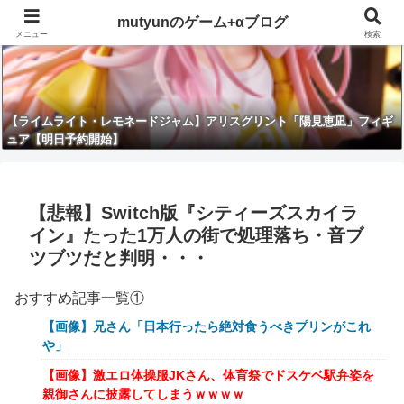
mutyunのゲーム+αブログ
メニュー
検索
【ライムライト・レモネードジャム】アリスグリント「陽見恵凪」フィギ
ュア【明日予約開始】
【悲報】Switch版『シティーズスカイラ
イン』たった1万人の街で処理落ち・音ブ
ツブツだと判明・・・
おすすめ記事一覧①
【画像】兄さん「日本行ったら絶対食うべきプリンがこれ
や」
【画像】激エロ体操服JKさん、体育祭でドスケベ駅弁姿を
親御さんに披露してしまうｗｗｗｗ