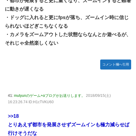
・都市が発展すると更に重くなり、ズームインすると顕著
に動きが遅くなる
・ドッグに入れると更にfpsが落ち、ズームイン時に信じ
られないほどぎこちなくなる
・カメラをズームアウトした状態ならなんとか遊べるが、
それじゃ全然楽しくない
コメント欄へ引用
41:
mutyunのゲーム+αブログがお送りします。
2018/09/15(土)
16:23:26.74 ID:H1cTVKU60
>>18
とりあえず都市を発展させずズームインも極力減らせば
行けそうだな