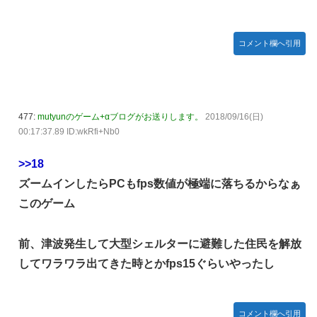
コメント欄へ引用
477:
mutyunのゲーム+αブログがお送りします。
2018/09/16(日)
00:17:37.89 ID:wkRfi+Nb0
>>18
ズームインしたらPCもfps数値が極端に落ちるからなぁ
このゲーム
前、津波発生して大型シェルターに避難した住民を解放
してワラワラ出てきた時とかfps15ぐらいやったし
コメント欄へ引用