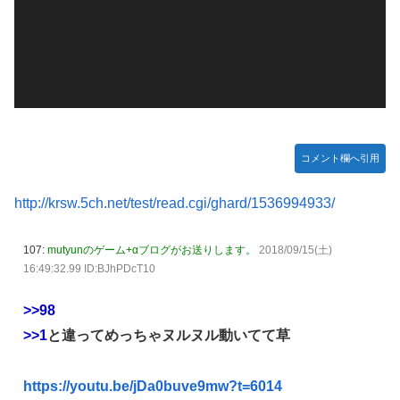
ー
【悲報】かつての「快楽天」が微妙になったわけｗｗ
New!
【悲報】人気配信者「はっきり言う、ジャングリア沖
New!
ｗｗｗ
縄ほんとーーーーーーーーにおもんない！！！！」→炎上
ヤ
【有能】政府「トラックはサービスエリア利用有料化
ー
New!
海外「全部日本の真似だったのか…」 日本の普通の
New!
すればサボらず走るし流問題解決じゃね？」
テレビ番組が最新SNSの数十年先を行っていたと話題に
ジャグラーやってる奴ってヤバいの多すぎじゃね？？？
【艦これ】これがラ級ちゃんの水着modeか・・・！
New!
今季もタイトル獲得を目指すFC町田ゼルビア黒田剛監督が
ぐらんぶる Season 3 第5話 感想：耕平がタレントの
New!
抱負を語る
替え玉に！奇行にはちゃんと意味があった！
コメント欄へ引用
竹﨑由佳アナ ピタパンのお尻！！
New!
http://krsw.5ch.net/test/read.cgi/ghard/1536994933/
【ウマ娘】セイちゃんの攻撃力を見よ！！！
New!
【画像】島田フミカネ先生、ひたすらエッチな絵を上
New!
107:
mutyunのゲーム+αブログがお送りします。
2018/09/15(土)
げ続ける存在になってしまう
16:49:32.99 ID:BJhPDcT10
【ウマ娘】（悲報）ナイスネイチャ、討ち取られる
New!
>>98
【画像あり】ワイ、今更SSSS.GRIDMANを観賞する
New!
>>1
と違ってめっちゃヌルヌル動いてて草
も面白過ぎて今まで観てなかったを後悔する…
【バンダイ】「食玩」「プライズ」「ガシャポン」
New!
https://youtu.be/jDa0buve9mw?t=6014
2026年8月発売商品【発売スケジュール】