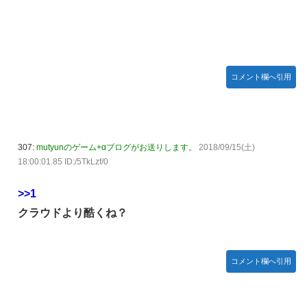
【悲報】AV女優さん、キモオタチー牛弱男どもの
New!
「おはよう」にブチギレｗｗｗ
【〈物語〉シリーズ】セガ「忍野忍」「斧乃木余接」
New!
プライズフィギュア【彩色原型公開】
コメント欄へ引用
【画像】令和最新版のあのちゃん、可愛過ぎてワイら
New!
にブッ刺さりまくりw w w w w w
【ナイトレイン】 舐め腐ったネタビルドで床舐めし
New!
まくる「俺って面白いやろ？」みたいな寒い奴
307:
mutyunのゲーム+αブログがお送りします。
2018/09/15(土)
18:00:01.85 ID:/5TkLzf/0
連合のモルモット部隊の部隊長になりました 第45話
New!
【ウルトラQ】 「ナメゴン」とかいうシリーズ初の宇
New!
>>1
宙怪獣
クラウドより酷くね？
【デレマス】 橘ありす「あなたの瞳には」
New!
【艦これ】 募：ヴィスビィの触媒
New!
コメント欄へ引用
やるやらでっきーのクラス転移ダンジョンサバイバ
New!
ル・闇鍋あんこ仕立て 第45話
【画像】『金田一少年の事件簿』で好きな死体ランキ
New!