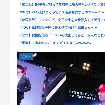
【艦これ】E4甲モガ切って攻略中にモガ落ちたんだけどE
【画像】廃墟化したレンタルビデオ屋、そのまま時が止ま
RPGでレベル上げまくってボスも余裕にするやつｗｗｗｗ
【悲報】女性配信者「アスペの検査してみた…みんなこれ
【放送事故】フジテレビ、女子大生を大量投入して闇深エ
【画像】ハンターハンターさん、ガチで最強の新能力を登
【悲報】坂口杏里を家に住ませてあげた結果ｗｗｗｗ
【画像】週刊少年マガジン、限界突破
【悲報】女性配信者「アスペの検査してみた…みんなこれ
「テイルズオブシンフォニア リマスター」発売日が2/1
【画像】20年前のAV、キチガイすぎるwwwwww
やる夫のダンジョン運営記189-雑談所ネタ 第123話「
【画像】女さん、ミニ過ぎる浴衣を着た写真を投稿して叩
実際『ゼルダ 時オカ』→『風タク』の時の空気感を知りた
ソフト
【朗報】菅直人元総理、再評価されるｗｗｗｗｗｗｗｗｗ
【悲報】女さん、歩行者を轢いた挙句、道路に倒れてどえらいこ
【画像】このLINEでなんで女が怒ってるのか分かんない
海外「日本人はなんて気高いんだ！」 英高級紙も驚愕し
海外「日本は戦勝国なんだよ」 戦後の日本人の特別な生
【画像】このLINEでなんで女が怒ってるのか分かんない
【悲報画像】イキリたい年頃の中学生さん、和彫を入れて人生終
海外「日本なんて行くんじゃなかった…」 日本を知って
実際『ゼルダ 時オカ』→『風タク』の時の空気感を知りた
【艦これ】ひみつの通り道 他
【画像】サンモニの女子アナさん、日曜の朝から素材を提
LIAR GAME -ライアーゲーム- 第17話 感想：秋山さ
【画像】スト6に彗星の如く現れたフィリピン人キャラが