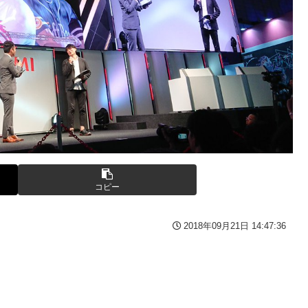
てしまうｗｗｗｗｗｗ
か？
きものがふえてる…」
た炎上 もう何回目だよ…
自閉スペクトラム症」診断にショックで泣く
）
番組が最新SNSの数十年先を行っていたと話題に
ヤツは運転すんな！法律を改正しろ！！」
5年ぶり開幕白星！田中雄大は古巣に恩返しPK弾
ョット！
う
コピー
2018年09月21日 14:47:36
30万再生ｗｗｗｗｗｗ
ｗ
ッグをパンパンにして無会計で退店！Gメンに確保され「なん