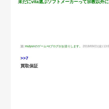
未だにvita選ぶソフトメーカーって宗教以外
11:
mutyunのゲーム+αブログがお送りします。
2018/09/21(金) 13:0
>>7
買取保証