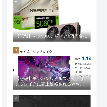
【悲報】RTX5060、続々と8万円台に
【悲報】モンハンワイルズさん、サ
ンブレイクに売上逆転されるｗｗｗ
ｗｗ