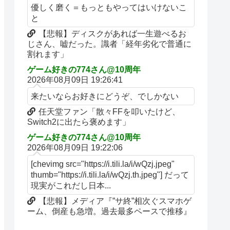
優しく磨く＝もっともやってはいけないこ
と
【悲報】ディスクがあれば一生遊べるお
じさん、嘘だった。識者「経年劣化で普通に
割れます」
ゲーム好きの774さん@10周年
2026年08月09日 19:26:41
来たいならお好きにどうぞ、でしかない
任天堂ファン「散々FFを叩いたけど、
Switch2に出たら褒めます」
ゲーム好きの774さん@10周年
2026年08月09日 19:22:06
[chevimg src="https://i.tili.la/i/wQzj.jpeg"
thumb="https://i.tili.la/i/wQzj.th.jpeg"] だって
現実がこれだし日本...
【悲報】メディア『”サ終”相次ぐスマホゲ
ーム、倒産も急増。過去最多ペースで推移』