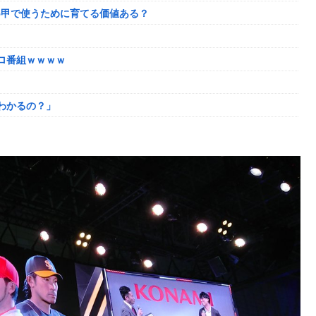
5甲で使うために育てる価値ある？
ってしまっていると話題にｗｗｗｗ
わかるの？」
ロ番組ｗｗｗｗ
場させてしまうｗｗｗｗｗｗｗ
わかるの？」
6に決定！最新の「発売日告知トレーラー」も公開！
なぜなにキャス狐さん・世界改変」
かれるｗｗｗｗ
い
ｗｗｗｗｗｗｗｗｗ
とになってしまうw w w w w w w
奴はモテない奴確定らしい←お前らは勿論わかるよな？？？？？？？
た極限の中の日本人の姿に世界が衝撃
き様に各国から称賛の声
奴はモテない奴確定らしい←お前らは勿論わかるよな？？？？？？？
了へ←これw w w w w w
しまったディズニー信者、帰国後『本家』に失望する事態に
い
供してしまう
んの逆転の策がバレちゃった！
可愛すぎると話題に！