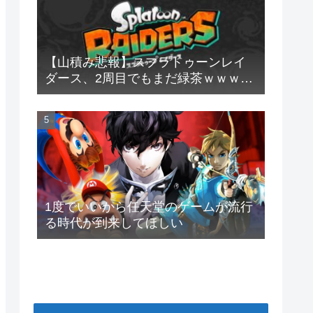
【山積み悲報】スプラトゥーンレイ
ダース、2周目でもまだ緑茶ｗｗｗｗ
ｗｗ
1度でいいから任天堂のゲームが流行
る時代が到来してほしい