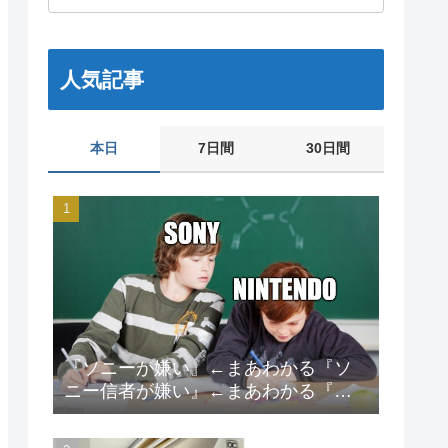
人気記事
本日
7日間
30日間
『ソニーが嫌い』←まあわかる『ソ
ニー信者が嫌い』←まあわかる『任
天堂信者が嫌い』←まあわかる