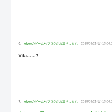
乃木坂ど新規の5期オタさんってもしかして、賀喜遥香の
24h16.3万でぶっちぎりですよ笑
焦げだらけの業務用鉄板が水と蒸気で鏡のようにピカピカ
YAC卒業の日
【画像あり】ロピアのパワー全開おにぎり「444円」がコ
【NMB48】坂下真心期待できそう
6:
mutyunのゲーム+αブログがお送りします。
2018/09/21(金) 13:04:
賀喜遥香 ｢さくちゃんはちいかわ｣ 遠藤さくら ｢かっきー
Vita……?
7:
mutyunのゲーム+αブログがお送りします。
2018/09/21(金) 13:04: