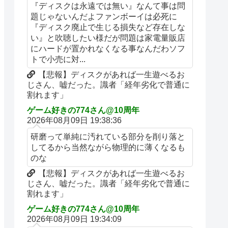
『ディスクは永遠では無い』なんて事は問
題じゃないんだよファンボーイは必死に
『ディスク廃止で生じる損失など存在しな
い』と吹聴したい様だが問題は家電量販店
にハードが置かれなくなる事なんだわソフ
トで小売に対...
【悲報】ディスクがあれば一生遊べるお
じさん、嘘だった。識者「経年劣化で普通に
割れます」
ゲーム好きの774さん@10周年
2026年08月09日 19:38:36
研磨って単純に汚れている部分を削り落と
してるから当然ながら物理的に薄くなるも
のな
【悲報】ディスクがあれば一生遊べるお
じさん、嘘だった。識者「経年劣化で普通に
割れます」
ゲーム好きの774さん@10周年
2026年08月09日 19:34:09