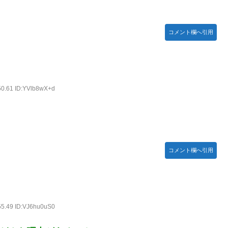
インスタフォロワー初動が大して伸びないと思ってませんでした？
に「味が全部流れていく！」【海外の反応】
コメント欄へ引用
チラｗｗｗｗｗ
50.61 ID:YVlb8wX+d
はハチワレ｣【乃木坂46】
コメント欄へ引用
55.49 ID:VJ6hu0uS0