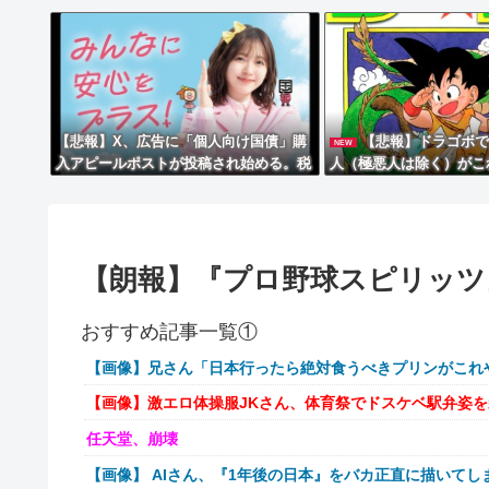
【悲報】X、広告に「個人向け国債」購
【悲報】ドラゴボ
NEW
入アピールポストが投稿され始める。税
人（極悪人は除く）がこ
金そんな事に使ってるから誰も買わんの
ｗ
ではｗｗｗｗ
【朗報】『プロ野球スピリッツ』最
おすすめ記事一覧①
【画像】兄さん「日本行ったら絶対食うべきプリンがこれ
【画像】激エロ体操服JKさん、体育祭でドスケベ駅弁姿
任天堂、崩壊
【画像】 AIさん、『1年後の日本』をバカ正直に描いてし