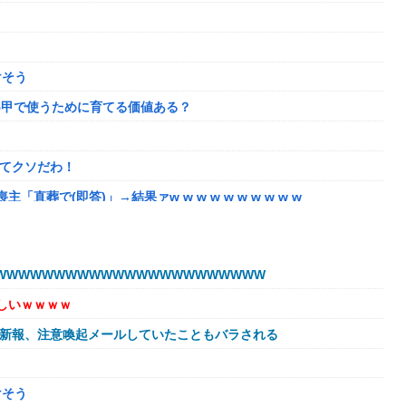
けそう
5甲で使うために育てる価値ある？
ってクソだわ！
で(即答)」→結果ァw w w w w w w w w w
してるだけ」
奴はモテない奴確定らしい←お前らは勿論わかるよな？？？？？？？
WWWWWWWWWWWWWWWWWWWWWW
盛りあがり←なんかどっかで見たことあると話題に
しいｗｗｗｗ
に【アプグレも約束】
球新報、注意喚起メールしていたこともバラされる
肉に擬態（外観・腐肉臭）する花が！
の相手と子孫を残してるって本当…？
けそう
を巡る過去の不祥事を報道！」→「国際的な信用失墜の危機‥」