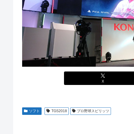
【画像】エチビデ女優さん、番組の企画でハッスルしすぎ
【動画】タイのティパンコーン王子が日本人女性とデート
【ウマ娘】わたしの全力受け止めて♡ ←「またへんない
【悲報】『メイドインアビス』主題歌にVTuber起用→ま
【悲報】人気プロゲーマーと結婚したグラドル、息子の「
【試合実況】西武２軍スタメン 先発:杉山遙希（2026.8.9
海外「全部日本の真似だったのか…」 日本の普通のテレビ
芸能人 「車の任意保険は強制にしろ、保険にも入れない
【ウマ娘】ジェンティル「そろそろ狩るわ...♥」
【J2第1節 鳥栖×甲府】鳥栖が好相性の甲府に2-0快勝で
【エ●漫画】乱交物のエ●漫画←これｗｗｗ
【競馬】あの武ルメ痛バッグのファンさん、二人とツーシ
【学マス】AIライザに対抗して学マスもAIアイドルを出そ
昭和戦隊のロボデザイン、配信で追って見ると…
X
【デレマス】 仮面ライダーバロンＰ第２話「蒼翼の乙女」
タトゥー彫り師さん「刺青入れてる奴は全員バカです」→
【悲報】「美人すぎる県警本部長」失職ｗｗｗｗｗｗｗｗ
ソフト
TGS2018
プロ野球スピリッツ
本屋に現れた異臭＆浮浪者風の男、ペタンコのボストンバ
で？」と本気で困惑ｗｗｗ