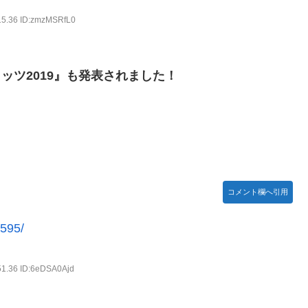
れる。
15.36 ID:zmzMSRfL0
り込みがエグすぎる
天堂ストアに登場してしまう……
リッツ2019』も発表されました！
ネタ「創刻のファイアホイール」+埋めネタ「ファイアホイールTCG・
んか…『もう何でも作れそうやな』
た？」 第29話
コメント欄へ引用
ちな疑問ｗｗｗｗ
2595/
新鮮でたまらん」の声【画像】
51.36 ID:6eDSA0Ajd
わった後ももやもやしてる