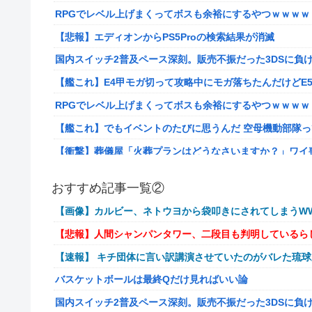
RPGでレベル上げまくってボスも余裕にするやつｗｗｗｗ
【悲報】エディオンからPS5Proの検索結果が消滅
国内スイッチ2普及ペース深刻。販売不振だった3DSに負
【艦これ】E4甲モガ切って攻略中にモガ落ちたんだけどE
RPGでレベル上げまくってボスも余裕にするやつｗｗｗｗ
【艦これ】でもイベントのたびに思うんだ 空母機動部隊
【衝撃】葬儀屋「火葬プランはどうなさいますか？」ワイ喪主「直葬
イーロン・マスク「中国のロボットはデタラメで遠隔操作
おすすめ記事一覧②
【画像】このLINEでなんで女が怒ってるのか分かんない
【画像】カルビー、ネトウヨから袋叩きにされてしまうWW
【動画】高校生さん、文化祭でコーヒーカップを作って大
【悲報】人間シャンパンタワー、二段目も判明しているら
【NGS】LG5「レアレンス」シリーズが強すぎると話題
【速報】 キチ団体に言い訳講演させていたのがバレた琉
【ｗ】長年育てやっと蕾がつき楽しみにしてたら動物の死
バスケットボールは最終Qだけ見ればいい論
『ゼルダの伝説』ゼルダ姫とリンクって毎回結ばれずに別
国内スイッチ2普及ペース深刻。販売不振だった3DSに負
韓国人「英メディアや海外各社も一斉に韓国サッカー協会