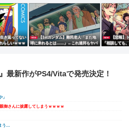
で生き返ってない
【1stガンダム】難民老人「また地
【悲報】
NEW
NEW
れらしいｗｗｗ
球に来れるとは……」←これ連邦もヤバ
「相談しても、
くない？
い。結果的に傷
れる」
新作がPS4/Vitaで発売決定！
や」
を親御さんに披露してしまうｗｗｗｗ
まう…