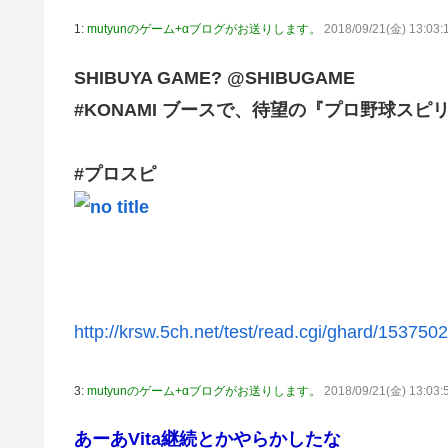
【動画】これはお見事。中国重慶市で珍しい事故が撮影さ
1:
mutyunのゲーム+αブログがお送りします。
2018/09/21(金) 13:03:
【画像】 キャミイの18万円の最新フィギュア、ガチで作
私の彼に裏表がなさすぎる 第3話
SHIBUYA GAME? @SHIBUGAME
【悲報】 めっちゃカメレオンさん、早速パクリゲーが任
#KONAMI ブースで、待望の『プロ野球スピ
やる夫のダンジョン運営記183-雑談所ネタ118 懺悔小
その後」
#プロスピ
【にじさんじ】委員長、Claude Codeまで手出してる
やる夫「催眠アプリを手に入れたんだけど……これ必要だっ
【悲報】エルデンリング始めたけど難しい
モバＰ「アイドルにセクハラをします」
【画像】漫画・アニメの「武人系敵幹部」に付きまといが
http://krsw.5ch.net/test/read.cgi/ghard/153750
おでこ封印！中村アン、“前髪あり”の新ヘアスタイルに「
BYDの軽EV「ラッコ」受注が700台超 7月販売は125台
3:
mutyunのゲーム+αブログがお送りします。
2018/09/21(金) 13:03:
【種運命】ネオが結局よく分からないまま新しい映画が終
あーあVita継続とかやらかしたな